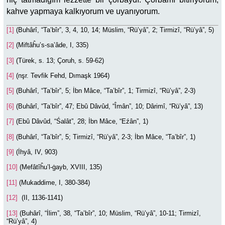
kahve yapmaya kalkıyorum ve uyanıyorum.
[1]
(Buhârî, “Ta’bîr”, 3, 4, 10, 14; Müslim, “Rü’yâ”, 2; Tirmizî, “Rü’yâ”, 5)
[2]
(Miftâĥu’s-sa’âde, I, 335)
[3]
(Türek, s. 13; Çoruh, s. 59-62)
[4]
(nşr. Tevfik Fehd, Dımaşk 1964)
[5]
(Buhârî, “Ta’bîr”, 5; İbn Mâce, “Ta’bîr”, 1; Tirmizî, “Rü’yâ”, 2-3)
[6]
(Buhârî, “Ta’bîr”, 47; Ebû Dâvûd, “Îmân”, 10; Dârimî, “Rü’yâ”, 13)
[7]
(Ebû Dâvûd, “Śalât”, 28; İbn Mâce, “Eźân”, 1)
[8]
(Buhârî, “Ta’bîr”, 5; Tirmizî, “Rü’yâ”, 2-3; İbn Mâce, “Ta’bîr”, 1)
[9]
(İhyâ, IV, 903)
[10]
(Mefâtîĥu’l-ġayb, XVIII, 135)
[11]
(Mukaddime, I, 380-384)
[12]
(II, 1136-1141)
[13]
(Buhârî, “İlim”, 38, “Ta’bîr”, 10; Müslim, “Rü’yâ”, 10-11; Tirmizî,
“Rü’yâ”, 4)