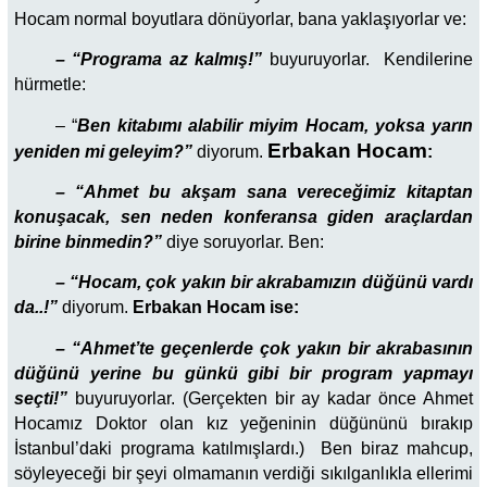
Hocam normal boyutlara dönüyorlar, bana yaklaşıyorlar ve:
– “Programa az kalmış!”
buyuruyorlar. Kendilerine
hürmetle:
– “
Ben kitabımı alabilir miyim Hocam, yoksa yarın
Erbakan Hocam
yeniden mi geleyim?”
diyorum.
:
– “Ahmet bu akşam sana vereceğimiz kitaptan
konuşacak, sen neden konferansa giden araçlardan
birine binmedin?”
diye soruyorlar. Ben:
– “Hocam, çok yakın bir akrabamızın düğünü vardı
da..!”
diyorum.
Erbakan Hocam ise:
– “Ahmet’te geçenlerde çok yakın bir akrabasının
düğünü yerine bu günkü gibi bir program yapmayı
seçti!”
buyuruyorlar. (Gerçekten bir ay kadar önce Ahmet
Hocamız Doktor olan kız yeğeninin düğününü bırakıp
İstanbul’daki programa katılmışlardı.) Ben biraz mahcup,
söyleyeceği bir şeyi olmamanın verdiği sıkılganlıkla ellerimi