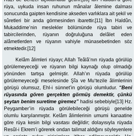
rüya, uykuda insan ruhunun mânalar âlemine dalması
sonucunda gaipten kendisine akseden varlıklara ait şekil ve
sûretleri bir anda görmesinden ibarettir.[11] İbn Haldûn,
Muķaddime’nin meslekler bölümünde rüya tabiri ve
tabircilerinden, rüyanın doğruluğuna delâlet eden
alâmetlerden ve rüyanın vahiyle münasebetinden söz
etmektedir.[12]
Kelâm âlimleri rüyayı; Allah Teâlâ’nın rüyada görülüp
görülemeyeceği ve rüyanın bilgi kaynağı olup olmadığı
yönünden tartışa gelmiştir. Allah’ın rüyada görülüp
görülemeyeceği meselesinde Şîa ve Mu‘tezile âlimlerinin
görüşü olumsuz, Ehl-i sünnet’in görüşü olumludur.
“Beni
rüyasında gören gerçekten görmüş demektir, çünkü
şeytan benim suretime giremez”
hadisi sebebiyle[13] Hz.
Peygamber’in rüyada görülebileceği görüşü genelde
olumlu karşılanmıştır. Kelâm âlimlerinin umumi kanaatine
göre rüya kesin bilgi vasıtası değildir; dolayısıyla rüyada
Resûl-i Ekrem’i görerek ondan talimat aldığını söyleyenlere