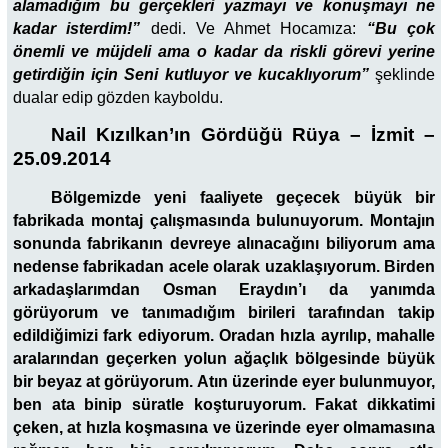
alamadığım bu gerçekleri yazmayı ve konuşmayı ne
kadar isterdim!”
dedi. Ve Ahmet Hocamıza:
“Bu çok
önemli ve müjdeli ama o kadar da riskli görevi yerine
getirdiğin için Seni kutluyor ve kucaklıyorum”
şeklinde
dualar edip gözden kayboldu.
Nail Kızılkan’ın Gördüğü Rüya – İzmit –
25.09.2014
Bölgemizde yeni faaliyete geçecek büyük bir
fabrikada montaj çalışmasında bulunuyorum. Montajın
sonunda fabrikanın devreye alınacağını biliyorum ama
nedense fabrikadan acele olarak uzaklaşıyorum. Birden
arkadaşlarımdan Osman Eraydın’ı da yanımda
görüyorum ve tanımadığım birileri tarafından takip
edildiğimizi fark ediyorum. Oradan hızla ayrılıp, mahalle
aralarından geçerken yolun ağaçlık bölgesinde büyük
bir beyaz at görüyorum. Atın üzerinde eyer bulunmuyor,
ben ata binip süratle koşturuyorum. Fakat dikkatimi
çeken, at hızla koşmasına ve üzerinde eyer olmamasına