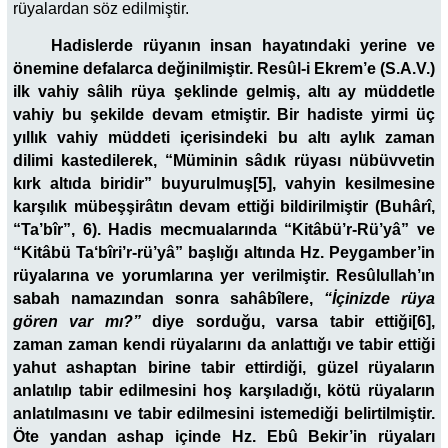
rüyalardan söz edilmiştir.
Hadislerde rüyanın insan hayatındaki yerine ve
önemine defalarca değinilmiştir. Resûl-i Ekrem’e (S.A.V.)
ilk vahiy sâlih rüya şeklinde gelmiş, altı ay müddetle
vahiy bu şekilde devam etmiştir. Bir hadiste yirmi üç
yıllık vahiy müddeti içerisindeki bu altı aylık zaman
dilimi kastedilerek, “Müminin sâdık rüyası nübüvvetin
kırk altıda biridir” buyurulmuş[5], vahyin kesilmesine
karşılık mübeşşirâtın devam ettiği bildirilmiştir (Buhârî,
“Ta’bîr”, 6). Hadis mecmualarında “Kitâbü’r-Rü’yâ” ve
“Kitâbü Ta‘bîri’r-rü’yâ” başlığı altında Hz. Peygamber’in
rüyalarına ve yorumlarına yer verilmiştir. Resûlullah’ın
sabah namazından sonra sahâbîlere,
“İçinizde rüya
gören var mı?”
diye sorduğu, varsa tabir ettiği[6],
zaman zaman kendi rüyalarını da anlattığı ve tabir ettiği
yahut ashaptan birine tabir ettirdiği, güzel rüyaların
anlatılıp tabir edilmesini hoş karşıladığı, kötü rüyaların
anlatılmasını ve tabir edilmesini istemediği belirtilmiştir.
Öte yandan ashap içinde Hz. Ebû Bekir’in rüyaları