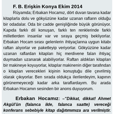
F. B. Erişkin Konya Ekim 2014
Rüyamda; Erbakan Hocamız, dört duvarı tavana kadar
kitaplarla dolu ve gökyüzüne kadar uzanan rafların olduğu
bir odadalar. Oda bir cadde genişliğinde büyük görünüyor.
Kapıda farklı dil konuşan, farklı ten renklerinde farklı
milletlerden insanlar var ve sıraya geçmiş bekliyorlar.
Erbakan Hocam sırası gelenlerin ihtiyaçlarına uygun kitabı
raftan alıyorlar ve paketleyip veriyorlar. Gökyüzüne kadar
uzanan raflardan kitapları hiç merdivene falan ihtiyaç
duymadan uzanarak alabiliyorlar. Raftan aldıkları kitapları
bir makineye koyuyorlar, kitaplar makinenin diğer tarafından
o kitapları verecekleri kişinin konuştuğu dile çevrilmiş
olarak çıkıyorlar. Ben sırada oldukça ilerilerdeyim, kapının
görünemeyeceği kadar arka taraflardayım. Bu arada
Erbakan Hocamın sesinden bir anons duyuyorum.
Erbakan Hocamız
:
–
“Dikkat, dikkat! Ahmet
Akgül’ün (falanca ilde, falanca saatte) vereceği
konferans sebebiyle kitap dağıtımımıza ara verilmiştir.