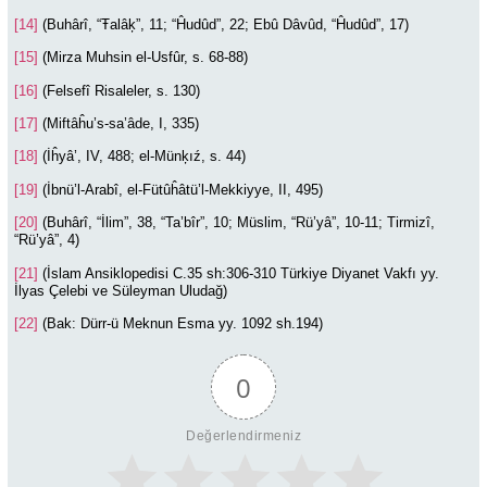
[14]
(Buhârî, “Ŧalâķ”, 11; “Ĥudûd”, 22; Ebû Dâvûd, “Ĥudûd”, 17)
[15]
(Mirza Muhsin el-Usfûr, s. 68-88)
[16]
(Felsefî Risaleler, s. 130)
[17]
(Miftâĥu’s-sa’âde, I, 335)
[18]
(İĥyâ’, IV, 488; el-Münķıź, s. 44)
[19]
(İbnü’l-Arabî, el-Fütûĥâtü’l-Mekkiyye, II, 495)
[20]
(Buhârî, “İlim”, 38, “Ta’bîr”, 10; Müslim, “Rü’yâ”, 10-11; Tirmizî,
“Rü’yâ”, 4)
[21]
(İslam Ansiklopedisi C.35 sh:306-310 Türkiye Diyanet Vakfı yy.
İlyas Çelebi ve Süleyman Uludağ)
[22]
(Bak: Dürr-ü Meknun Esma yy. 1092 sh.194)
0
Değerlendirmeniz