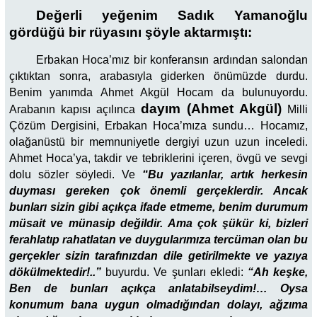
Değerli yeğenim Sadık Yamanoğlu
gördüğü bir rüyasını şöyle aktarmıştı:
Erbakan Hoca’mız bir konferansın ardından salondan
çıktıktan sonra, arabasıyla giderken önümüzde durdu.
Benim yanımda Ahmet Akgül Hocam da bulunuyordu.
dayım (Ahmet Akgül)
Arabanın kapısı açılınca
Milli
Çözüm Dergisini, Erbakan Hoca’mıza sundu… Hocamız,
olağanüstü bir memnuniyetle dergiyi uzun uzun inceledi.
Ahmet Hoca’ya, takdir ve tebriklerini içeren, övgü ve sevgi
dolu sözler söyledi. Ve
“Bu yazılanlar, artık herkesin
duyması gereken çok önemli gerçeklerdir. Ancak
bunları sizin gibi açıkça ifade etmeme, benim durumum
müsait ve münasip değildir. Ama çok şükür ki, bizleri
ferahlatıp rahatlatan ve duygularımıza tercüman olan bu
gerçekler sizin tarafınızdan dile getirilmekte ve yazıya
dökülmektedir!..”
buyurdu. Ve şunları ekledi:
“Ah keşke,
Ben de bunları açıkça anlatabilseydim!… Oysa
konumum bana uygun olmadığından dolayı, ağzıma