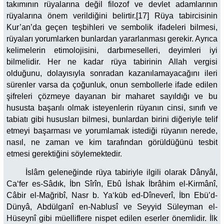
takımının rüyalarına değil filozof ve devlet adamlarının
rüyalarına önem verildiğini belirtir.[17] Rüya tabircisinin
Kur’an’da geçen teşbihleri ve sembolik ifadeleri bilmesi,
rüyaları yorumlarken bunlardan yararlanması gerekir. Ayrıca
kelimelerin etimolojisini, darbımeselleri, deyimleri iyi
bilmelidir. Her ne kadar rüya tabirinin Allah vergisi
olduğunu, dolayısıyla sonradan kazanılamayacağını ileri
sürenler varsa da çoğunluk, onun sembollerle ifade edilen
şifreleri çözmeye dayanan bir maharet sayıldığı ve bu
hususta başarılı olmak isteyenlerin rüyanın cinsi, sınıfı ve
tabiatı gibi hususları bilmesi, bunlardan birini diğeriyle telif
etmeyi başarması ve yorumlamak istediği rüyanın nerede,
nasıl, ne zaman ve kim tarafından görüldüğünü tesbit
etmesi gerektiğini söylemektedir.
İslâm geleneğinde rüya tabiriyle ilgili olarak Dânyâl,
Ca‘fer es-Sâdık, İbn Sîrîn, Ebû İshak İbrâhim el-Kirmânî,
Câbir el-Mağribî, Nasr b. Ya‘kūb ed-Dîneverî, İbn Ebü’d-
Dünyâ, Abdülganî en-Nablusî ve Seyyid Süleyman el-
Hüseynî gibi müelliflere nispet edilen eserler önemlidir. İlk