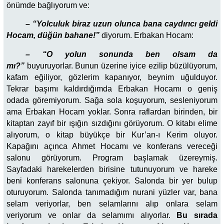
önümde bağlıyorum ve:
– “Yolculuk biraz uzun olunca bana caydırıcı geldi
Hocam, düğün bahane!”
diyorum. Erbakan Hocam:
– “O yolun sonunda ben olsam da
mı?”
buyuruyorlar. Bunun üzerine iyice ezilip büzülüyorum,
kafam eğiliyor, gözlerim kapanıyor, beynim uğulduyor.
Tekrar başımı kaldırdığımda Erbakan Hocamı o geniş
odada göremiyorum. Sağa sola koşuyorum, sesleniyorum
ama Erbakan Hocam yoklar. Sonra raflardan birinden, bir
kitaptan zayıf bir ışığın sızdığını görüyorum. O kitabı elime
alıyorum, o kitap büyükçe bir Kur’an-ı Kerim oluyor.
Kapağını açınca Ahmet Hocamı ve konferans vereceği
salonu görüyorum. Program başlamak üzereymiş.
Sayfadaki harekelerden birisine tutunuyorum ve hareke
beni konferans salonuna çekiyor. Salonda bir yer bulup
oturuyorum. Salonda tanımadığım nurani yüzler var, bana
selam veriyorlar, ben selamlarını alıp onlara selam
veriyorum ve onlar da selamımı alıyorlar.
Bu sırada