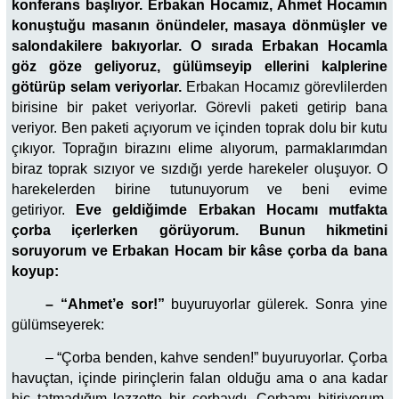
konferans başlıyor. Erbakan Hocamız, Ahmet Hocamın
konuştuğu masanın önündeler, masaya dönmüşler ve
salondakilere bakıyorlar. O sırada Erbakan Hocamla
göz göze geliyoruz, gülümseyip ellerini kalplerine
götürüp selam veriyorlar.
Erbakan Hocamız görevlilerden
birisine bir paket veriyorlar. Görevli paketi getirip bana
veriyor. Ben paketi açıyorum ve içinden toprak dolu bir kutu
çıkıyor. Toprağın birazını elime alıyorum, parmaklarımdan
biraz toprak sızıyor ve sızdığı yerde harekeler oluşuyor. O
harekelerden birine tutunuyorum ve beni evime
getiriyor.
Eve geldiğimde Erbakan Hocamı mutfakta
çorba içerlerken görüyorum. Bunun hikmetini
soruyorum ve Erbakan Hocam bir kâse çorba da bana
koyup:
– “Ahmet’e sor!”
buyuruyorlar gülerek. Sonra yine
gülümseyerek:
– “Çorba benden, kahve senden!” buyuruyorlar. Çorba
havuçtan, içinde pirinçlerin falan olduğu ama o ana kadar
hiç tatmadığım lezzette bir çorbaydı. Çorbamı bitiriyorum,