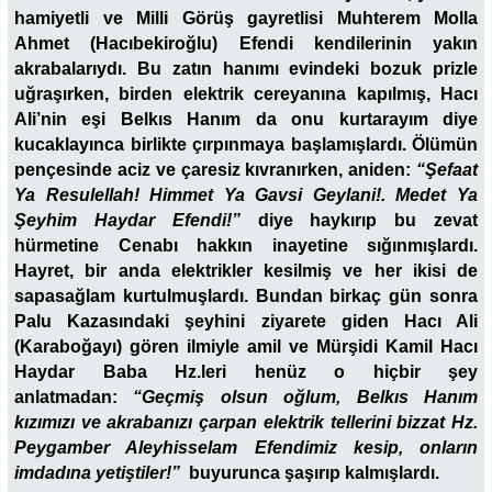
hamiyetli ve Milli Görüş gayretlisi Muhterem Molla
Ahmet (Hacıbekiroğlu) Efendi kendilerinin yakın
akrabalarıydı. Bu zatın hanımı evindeki bozuk prizle
uğraşırken, birden elektrik cereyanına kapılmış, Hacı
Ali’nin eşi Belkıs Hanım da onu kurtarayım diye
kucaklayınca birlikte çırpınmaya başlamışlardı. Ölümün
pençesinde aciz ve çaresiz kıvranırken, aniden:
“Şefaat
Ya Resulellah! Himmet Ya Gavsi Geylani!. Medet Ya
Şeyhim Haydar Efendi!”
diye haykırıp bu zevat
hürmetine Cenabı hakkın inayetine sığınmışlardı.
Hayret, bir anda elektrikler kesilmiş ve her ikisi de
sapasağlam kurtulmuşlardı. Bundan birkaç gün sonra
Palu Kazasındaki şeyhini ziyarete giden Hacı Ali
(Karaboğayı) gören ilmiyle amil ve Mürşidi Kamil Hacı
Haydar Baba Hz.leri henüz o hiçbir şey
anlatmadan:
“Geçmiş olsun oğlum, Belkıs Hanım
kızımızı ve akrabanızı çarpan elektrik tellerini bizzat Hz.
Peygamber Aleyhisselam Efendimiz kesip, onların
imdadına yetiştiler!”
buyurunca şaşırıp kalmışlardı.