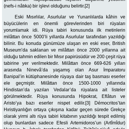
(nefs-i nâtıka) bir işlevi olduğunu belirtir.[2]
Eski Mısırlılar, Asurlular ve Yunanlılarda kâhin ve
büyücülerin en önemli görevlerinden biri rüyaları
yorumlamak idi. Rüya tabiri konusunda ilk metinlerin
milâttan önce 5000’li yıllarda Asurlular tarafından yazıldığı
bilinir. Bu konuda günümüze ulaşan en eski eser, British
Museum’da saklanan ve milâttan önce 2000 yıllarına ait
olduğu tahmin edilen bir Mısır papirüsüdür ve 200 çeşit rüya
tabirine yer verilmektedir. Milâttan önce 669-626 yılları
arasında Ninevâ’da yaşamış olan Asur İmparatoru
Banipal’in kütüphanesinde rüyaya dair taş basması eserler
ele geçmiştir. Milâttan önce 1500-1000 yıllarında
Hindistan’da yazılan Vedalar’da rüyalara ait listeler
görülmektedir. Rüya konusunda Hipokrat, Eflâtun ve
Aristo’ya bazı eserler nispet edilir.[3] Démocritos’tan
Hıristiyanlığın ortaya çıkışına kadar geçen sürede Grekçe
olarak yirmi altı rüya tabiri kitabının yazıldığı tespit edilmiş
olup bunlardan sadece Efesli Artemidoros’un (Artîmîdur)