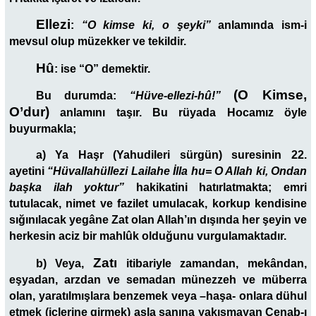
Ellezi
:
“O kimse ki, o şeyki”
anlamında ism-i
mevsul olup müzekker ve tekildir.
Hû
:
ise “O” demektir.
(O Kimse,
Bu durumda:
“Hüve-ellezi-hû!”
O’dur)
anlamını taşır. Bu rüyada Hocamız öyle
buyurmakla;
a) Ya Haşr (Yahudileri sürgün) suresinin 22.
ayetini
“Hüvallahüllezi Lailahe İlla hu= O Allah ki, Ondan
başka ilah yoktur”
hakikatini hatırlatmakta; emri
tutulacak, nimet ve fazilet umulacak, korkup kendisine
sığınılacak yegâne Zat olan Allah’ın dışında her şeyin ve
herkesin aciz bir mahlûk olduğunu vurgulamaktadır.
Zatı
b) Veya,
itibariyle zamandan, mekândan,
eşyadan, arzdan ve semadan münezzeh ve müberra
olan, yaratılmışlara benzemek veya –haşa- onlara dühul
etmek (içlerine girmek) asla şanına yakışmayan Cenab-ı