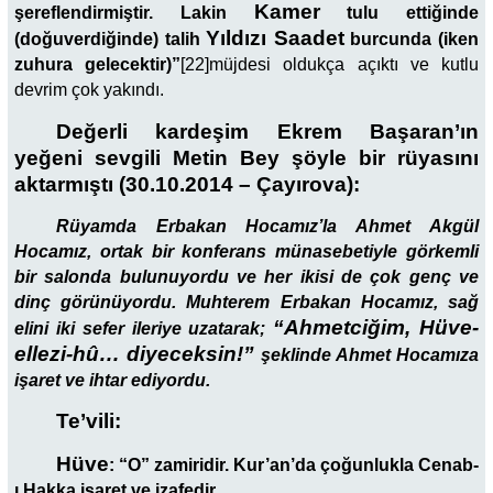
Kamer
şereflendirmiştir. Lakin
tulu ettiğinde
Yıldızı Saadet
(doğuverdiğinde) talih
burcunda (iken
zuhura gelecektir)”
[22]
müjdesi oldukça açıktı ve kutlu
devrim çok yakındı.
Değerli kardeşim Ekrem Başaran’ın
yeğeni sevgili Metin Bey şöyle bir rüyasını
aktarmıştı (30.10.2014 – Çayırova):
Rüyamda Erbakan Hocamız’la Ahmet Akgül
Hocamız, ortak bir konferans münasebetiyle görkemli
bir salonda bulunuyordu ve her ikisi de çok genç ve
dinç görünüyordu. Muhterem Erbakan Hocamız, sağ
“Ahmetciğim, Hüve-
elini iki sefer ileriye uzatarak;
ellezi-hû… diyeceksin!”
şeklinde Ahmet Hocamıza
işaret ve ihtar ediyordu.
Te’vili:
Hüve
:
“O” zamiridir. Kur’an’da çoğunlukla Cenab-
ı Hakka işaret ve izafedir.