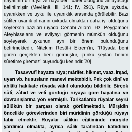
hayatının bir rüya ve hayalden ibaret olduğunu anlayacağı
belirtilmiştir (Mevlânâ, III, 141; IV, 291). Rüya uykuda,
uyanıkken ve uyku ile uyanıklık arasında görülebilir. Bazı
sûfîler uyanık olmanın uykuda olmaktan daha iyi olduğunu
söylerken bazıları rüyada Cenabı Allah’ı, Hz. Peygamber
Aleyhisselamı ve evliyayı görmenin mümkün olduğunu
söyleyerek uykunun ayrı bir önemi bulunduğunu
belirtmektedir. Nitekim Resûl-i Ekrem’in, “Rüyada beni
gören gerçekten beni görmüştür, çünkü şeytan benim
sûretime giremez” buyurduğu kesindir.[20]
Tasavvufî hayatta rüya; mârifet, hikmet, vaaz, irşad,
uyarı vb. hususların manevi mektebidir. Pek çok dinî ve
ahlâkî hakikate rüyada vâkıf olunduğu bildirilir. Birçok
sûfî, zâhid ve velî gördüğü rüyaya göre hayatına ve
davranışlarına yön vermiştir. Tarikatlarda rüyalar seyrü
sülûkün bir parçası olarak görülmektedir. Mürşidin
öncelikle görevlerinden biri müridinin gördüğü rüyayı
tabir etmektir. Rüyalar sâlikin eğitiminde mürşide
yardımcı olmakta, ayrıca sâlik tarafından katedilen