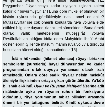
ve şeriata aykırı girişimlere itibar edilmeyecektir. Hz.
Peygamber, “Uyanıncaya kadar uyuyan kişiden kalem
kaldırıldı” buyurmuştur.[14] Buna göre mükellef olmayan bir
kişinin uykusunda gördükleriyle nasıl amel edilebilir?
Mutasavvıflar ise çok önemli konularda rüya yoluyla elde
ettikleri bilgilere dayandıklarını ileri sürmektedir. Buna örnek
olarak varlık mertebelerini mübeşşirât yoluyla
Resûlullah’tan aldığını iddia eden Muhyiddin İbnü’l-Arabî
gösterilebilir. Şiîler de masum imamın rüya yoluyla gördüğü
hususların hüccet olduğu kanaatindedir.[15]
İslâm hükemâsı (hikmet uleması) rüyayı birtakım
sembollerin (suretlerin) hayal dünyasından ve kader
programından ortak duyuya yansıması olarak izah
etmektedir. Onlara göre sadık rüyalar nefsin melekût
âlemiyle ilişkisinden ortaya çıkan görüntülerdir. Ya‘kūb
b. İshak el-Kindî,
Uyku ve Rüyanın Mahiyeti Üzerine
adlı
risâlesinde uyku ve rüyanın ruhun bir fonksiyonu
olduğunu, rüya yorumunun tabiat bilimleri arasında
önemli bir yer tuttuğunu belirtir. Kindî, uykuda devre