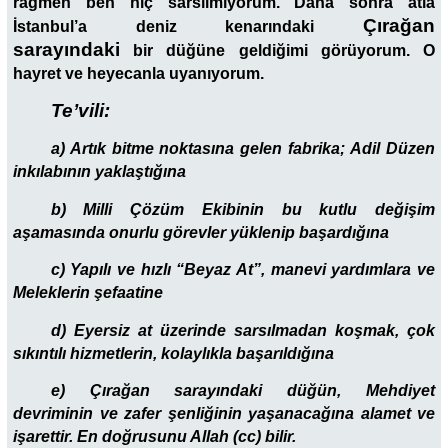
rağmen ben hiç sarsılmıyorum. Daha sonra atla
Çırağan
İstanbul’a deniz kenarındaki
sarayında
ki
bir düğüne geldiğimi görüyorum. O
hayret ve heyecanla uyanıyorum.
Te’vili:
a) Artık bitme noktasına gelen fabrika; Adil Düzen
inkılabının yaklaştığına
b) Milli Çözüm Ekibinin bu kutlu değişim
aşamasında onurlu görevler yüklenip başardığına
c) Yapılı ve hızlı “Beyaz At”, manevi yardımlara ve
Meleklerin şefaatine
d) Eyersiz at üzerinde sarsılmadan koşmak, çok
sıkıntılı hizmetlerin, kolaylıkla başarıldığına
e) Çırağan sarayındaki düğün, Mehdiyet
devriminin ve zafer şenliğinin yaşanacağına alamet ve
işarettir. En doğrusunu Allah (cc) bilir.