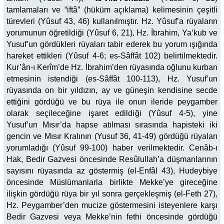
tamlamaları ve “iftâ” (hüküm açıklama) kelimesinin çeşitli
türevleri (Yûsuf 43, 46) kullanılmıştır. Hz. Yûsuf’a rüyaların
yorumunun öğretildiği (Yûsuf 6, 21), Hz. İbrahim, Ya‘kub ve
Yusuf’un gördükleri rüyaları tabir ederek bu yorum ışığında
hareket ettikleri (Yûsuf 4-6; es-Sâffât 102) belirtilmektedir.
Kur’ân-ı Kerîm’de Hz. İbrahim’den rüyasında oğlunu kurban
etmesinin istendiği (es-Sâffât 100-113), Hz. Yusuf’un
rüyasında on bir yıldızın, ay ve güneşin kendisine secde
ettiğini gördüğü ve bu rüya ile onun ileride peygamber
olarak seçileceğine işaret edildiği (Yûsuf 4-5), yine
Yusuf’un Mısır’da hapse atılması sırasında hapisteki iki
gencin ve Mısır Kralının (Yusuf 36, 41-49) gördüğü rüyaları
yorumladığı (Yûsuf 99-100) haber verilmektedir. Cenâb-ı
Hak, Bedir Gazvesi öncesinde Resûlullah’a düşmanlarının
sayısını rüyasında az göstermiş (el-Enfâl 43), Hudeybiye
öncesinde Müslümanlarla birlikte Mekke’ye gireceğine
ilişkin gördüğü rüya bir yıl sonra gerçekleşmiş (el-Feth 27),
Hz. Peygamber’den mucize göstermesini isteyenlere karşı
Bedir Gazvesi veya Mekke’nin fethi öncesinde gördüğü