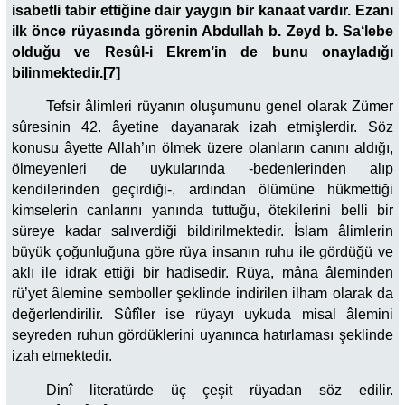
isabetli tabir ettiğine dair yaygın bir kanaat vardır. Ezanı
ilk önce rüyasında görenin Abdullah b. Zeyd b. Sa‘lebe
olduğu ve Resûl-i Ekrem’in de bunu onayladığı
bilinmektedir.[7]
Tefsir âlimleri rüyanın oluşumunu genel olarak Zümer
sûresinin 42. âyetine dayanarak izah etmişlerdir. Söz
konusu âyette Allah’ın ölmek üzere olanların canını aldığı,
ölmeyenleri de uykularında -bedenlerinden alıp
kendilerinden geçirdiği-, ardından ölümüne hükmettiği
kimselerin canlarını yanında tuttuğu, ötekilerini belli bir
süreye kadar salıverdiği bildirilmektedir. İslam âlimlerin
büyük çoğunluğuna göre rüya insanın ruhu ile gördüğü ve
aklı ile idrak ettiği bir hadisedir. Rüya, mâna âleminden
rü’yet âlemine semboller şeklinde indirilen ilham olarak da
değerlendirilir. Sûfîler ise rüyayı uykuda misal âlemini
seyreden ruhun gördüklerini uyanınca hatırlaması şeklinde
izah etmektedir.
Dinî literatürde üç çeşit rüyadan söz edilir.