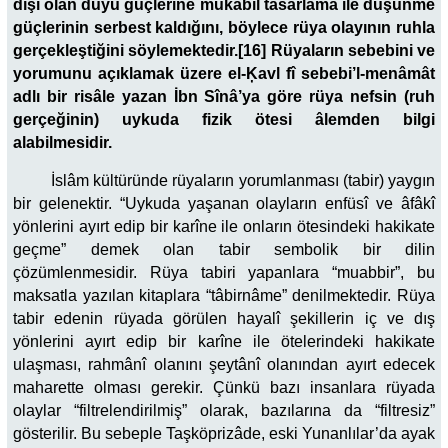
dışı olan duyu güçlerine mukabil tasarlama ile düşünme
güçlerinin serbest kaldığını, böylece rüya olayının ruhla
gerçekleştiğini söylemektedir.[16] Rüyaların sebebini ve
yorumunu açıklamak üzere el-Ķavl fî sebebi’l-menâmât
adlı bir risâle yazan İbn Sînâ’ya göre rüya nefsin (ruh
gerçeğinin) uykuda fizik ötesi âlemden bilgi
alabilmesidir.
İslâm kültüründe rüyaların yorumlanması (tabir) yaygın
bir gelenektir. “Uykuda yaşanan olayların enfüsî ve âfâkî
yönlerini ayırt edip bir karîne ile onların ötesindeki hakikate
geçme” demek olan tabir sembolik bir dilin
çözümlenmesidir. Rüya tabiri yapanlara “muabbir”, bu
maksatla yazılan kitaplara “tâbirnâme” denilmektedir. Rüya
tabir edenin rüyada görülen hayalî şekillerin iç ve dış
yönlerini ayırt edip bir karîne ile ötelerindeki hakikate
ulaşması, rahmânî olanını şeytânî olanından ayırt edecek
maharette olması gerekir. Çünkü bazı insanlara rüyada
olaylar “filtrelendirilmiş” olarak, bazılarına da “filtresiz”
gösterilir. Bu sebeple Taşköprizâde, eski Yunanlılar’da ayak