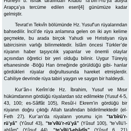
Huneyn b. İshak tarafından Kitâbü Ta’bîri’r-rü’yâ adıyla
Arapça’ya tercüme edilen eseri[4] günümüze kadar
gelmiştir.
Tevrat’ın Tekvîn bölümünde Hz. Yusuf’un rüyalarından
bahsedilir. İncil’de rüya anlamına gelen on iki ayrı kelime
geçmekte, bu arada birçok Yahudi ve Hıristiyan rüya
tabircisinin varlığı bilinmektedir. İslâm öncesi Türkler’de
rüyanın haber taşıyıcılık yapanlar ve önemli olaylar
açısından öğretici bir yeri olduğu bilinir. Uygur Türeyiş
efsanesinde -Böğü Han örneğinde görüldüğü gibi- hanlar
gördükleri rüyalar doğrultusunda hareket etmişlerdir.
Cahiliye devrinde rüya tabiri yaygın ve saygın bir haldeydi.
Kur’ân-ı Kerîm’de Hz. İbrahim, Yusuf ve Mısır
hükümdarının gördüğü rüyalardan söz edilmekte (Yusuf 4-5,
43, 100; es-Sâffât 105), Resûl-i Ekrem’in gördüğü bir
rüyanın doğru çıktığı Allah tarafından bildirilmektedir (el-
Feth 27). Kur’an’da rüyaların yorumu için
“ta‘bîrü’r-
rü’yâ”
(Yûsuf 43),
“te’vîlü’r-rü’yâ”
(Yûsuf 100), “te’vîlü’l-
ahlâm” (Yûsuf 44),
“te’vîlü’l-ehâdîs”
(Yûsuf 6, 21)