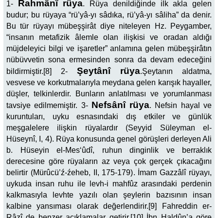
Rahmânî rüya
1-
. Rüya denildiğinde ilk akla gelen
budur; bu rüyaya “rü’yâ-yı sâdıka, rü’yâ-yı sâliha” da denir.
Bu tür rüyayı mübeşşirât diye niteleyen Hz. Peygamber,
“insanın metafizik âlemle olan ilişkisi ve oradan aldığı
müjdeleyici bilgi ve işaretler” anlamına gelen mübeşşirâtın
nübüvvetin sona ermesinden sonra da devam edeceğini
Şeytânî rüya
bildirmiştir.[8] 2-
.
Şeytanın aldatma,
vesvese ve korkutmalarıyla meydana gelen karışık hayaller,
düşler, telkinlerdir. Bunların anlatılması ve yorumlanması
Nefsânî rüya
tavsiye edilmemiştir. 3-
. Nefsin hayal ve
kuruntuları, uyku esnasındaki dış etkiler ve günlük
meşgalelere ilişkin rüyalardır (Seyyid Süleyman el-
Hüseynî, I, 4). Rüya konusunda genel görüşleri derleyen Ali
b. Hüseyin el-Mes‘ûdî, ruhun dinginlik ve berraklık
derecesine göre rüyaların az veya çok gerçek çıkacağını
belirtir (Mürûcü’ź-źeheb, II, 175-179). İmam Gazzâlî rüyayı,
uykuda insan ruhu ile levh-i mahfûz arasındaki perdenin
kalkmasıyla levhte yazılı olan şeylerin bazısının insan
kalbine yansıması olarak değerlendirir.[9] Fahreddin er-
Râzî de benzer açıklamalar getirir.[10] İbn Haldûn’a göre