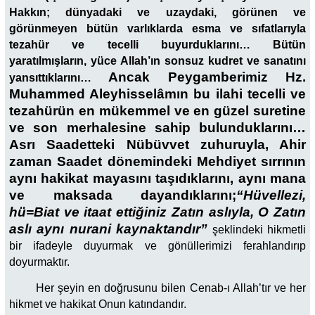
Hakkın; dünyadaki ve uzaydaki, görünen ve
görünmeyen bütün varlıklarda esma ve sıfatlarıyla
tezahür ve tecelli buyurduklarını… Bütün
yaratılmışların, yüce Allah’ın sonsuz kudret ve sanatını
Ancak Peygamberimiz Hz.
yansıttıklarını…
Muhammed Aleyhisselâmın bu ilahi tecelli ve
tezahürün en mükemmel ve en güzel suretine
ve son merhalesine sahip bulunduklarını…
Asrı Saadetteki Nübüvvet zuhuruyla, Ahir
zaman Saadet dönemindeki Mehdiyet sırrının
aynı hakikat mayasını taşıdıklarını, aynı mana
ve maksada dayandıklarını;
“Hüvellezi,
hü=Biat ve itaat ettiğiniz Zatın aslıyla, O Zatın
aslı aynı nurani kaynaktandır”
şeklindeki hikmetli
bir ifadeyle duyurmak ve gönüllerimizi ferahlandırıp
doyurmaktır.
Her şeyin en doğrusunu bilen Cenab-ı Allah’tır ve her
hikmet ve hakikat Onun katındandır.