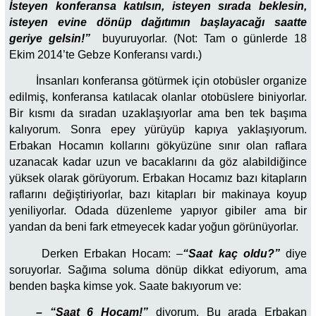
İsteyen konferansa katılsın, isteyen sırada beklesin,
isteyen evine dönüp dağıtımın başlayacağı saatte
geriye gelsin!”
buyuruyorlar. (Not: Tam o günlerde 18
Ekim 2014’te Gebze Konferansı vardı.)
İnsanları konferansa götürmek için otobüsler organize
edilmiş, konferansa katılacak olanlar otobüslere biniyorlar.
Bir kısmı da sıradan uzaklaşıyorlar ama ben tek başıma
kalıyorum. Sonra epey yürüyüp kapıya yaklaşıyorum.
Erbakan Hocamın kollarını gökyüzüne sınır olan raflara
uzanacak kadar uzun ve bacaklarını da göz alabildiğince
yüksek olarak görüyorum. Erbakan Hocamız bazı kitapların
raflarını değiştiriyorlar, bazı kitapları bir makinaya koyup
yeniliyorlar. Odada düzenleme yapıyor gibiler ama bir
yandan da beni fark etmeyecek kadar yoğun görünüyorlar.
Derken Erbakan Hocam:
–
“Saat kaç oldu?”
diye
soruyorlar. Sağıma soluma dönüp dikkat ediyorum, ama
benden başka kimse yok. Saate bakıyorum ve:
– “Saat 6 Hocam!”
diyorum. Bu arada Erbakan