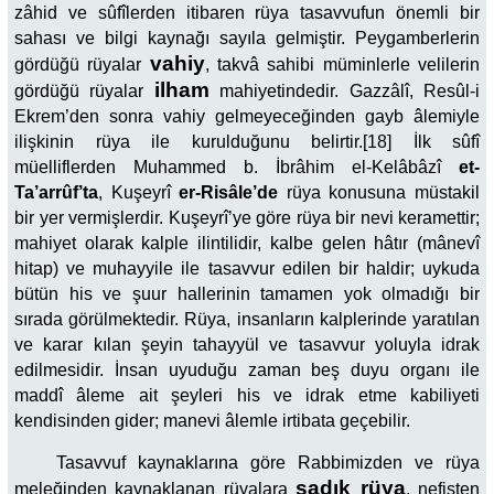
zâhid ve sûfîlerden itibaren rüya tasavvufun önemli bir
sahası ve bilgi kaynağı sayıla gelmiştir. Peygamberlerin
vahiy
gördüğü rüyalar
, takvâ sahibi müminlerle velilerin
ilham
gördüğü rüyalar
mahiyetindedir. Gazzâlî, Resûl-i
Ekrem’den sonra vahiy gelmeyeceğinden gayb âlemiyle
ilişkinin rüya ile kurulduğunu belirtir.[18] İlk sûfî
müelliflerden Muhammed b. İbrâhim el-Kelâbâzî
et-
Ta’arrûf’ta
, Kuşeyrî
er-Risâle’de
rüya konusuna müstakil
bir yer vermişlerdir. Kuşeyrî’ye göre rüya bir nevi keramettir;
mahiyet olarak kalple ilintilidir, kalbe gelen hâtır (mânevî
hitap) ve muhayyile ile tasavvur edilen bir haldir; uykuda
bütün his ve şuur hallerinin tamamen yok olmadığı bir
sırada görülmektedir. Rüya, insanların kalplerinde yaratılan
ve karar kılan şeyin tahayyül ve tasavvur yoluyla idrak
edilmesidir. İnsan uyuduğu zaman beş duyu organı ile
maddî âleme ait şeyleri his ve idrak etme kabiliyeti
kendisinden gider; manevi âlemle irtibata geçebilir.
Tasavvuf kaynaklarına göre Rabbimizden ve rüya
sadık rüya
meleğinden kaynaklanan rüyalara
, nefisten