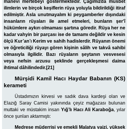
mânevî mertebeyi göstermektedir. Çağımızda müsbet
ilimlerin ve birçok keşiflerin rüya yoluyla bildirildiği itiraf
edilmiştir. Asla unutmayalım ki peygamberler dışındaki
insanların rüyaları ile amel etmeleri, bunların şer‘î
hükümlere aykırı olmaması şartına göredir. Rüya her ne
kadar vahyin bir parçası ise de tamamı değildir ve kesin
ölçü Kur’an’ı Kerim ve sahih hadislerdir. Rüyanın önemi
ve öğreticiliği rüyayı gören kişinin sâlih ve takvâ sahibi
olmasıyla ilgilidir. Bazı rüyaların şeytanın vesvesesi
veya nefsin arzusu şeklinde gerçekleşmesi daima
ihtimal dâhilindedir.[21]
Mürşidi Kamil Hacı Haydar Babanın (KS)
kerameti
Üstadımızın kirvesi ve sadık dava kardeşi olan ve
Elazığ Saray Camisi yakınında çeyiz mağazası bulunan
muttaki ve müstakim insan
Yığ’lı Hacı Ali Karaboğa
, yılar
önce şunları aktarmıştı:
Medrese müderrisi ve emekli Malatya vaizi, yüksek