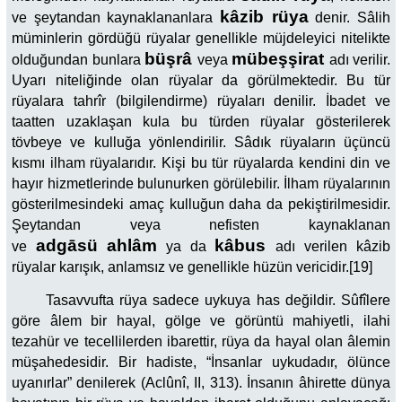
kâzib rüya
ve şeytandan kaynaklananlara
denir. Sâlih
müminlerin gördüğü rüyalar genellikle müjdeleyici nitelikte
büşrâ
mübeşşirat
olduğundan bunlara
veya
adı verilir.
Uyarı niteliğinde olan rüyalar da görülmektedir. Bu tür
rüyalara tahrîr (bilgilendirme) rüyaları denilir. İbadet ve
taatten uzaklaşan kula bu türden rüyalar gösterilerek
tövbeye ve kulluğa yönlendirilir. Sâdık rüyaların üçüncü
kısmı ilham rüyalarıdır. Kişi bu tür rüyalarda kendini din ve
hayır hizmetlerinde bulunurken görülebilir. İlham rüyalarının
gösterilmesindeki amaç kulluğun daha da pekiştirilmesidir.
Şeytandan veya nefisten kaynaklanan
adgāsü
ahlâm
kâbus
ve
ya da
adı verilen kâzib
rüyalar karışık, anlamsız ve genellikle hüzün vericidir.[19]
Tasavvufta rüya sadece uykuya has değildir. Sûfîlere
göre âlem bir hayal, gölge ve görüntü mahiyetli, ilahi
tezahür ve tecellilerden ibarettir, rüya da hayal olan âlemin
müşahedesidir. Bir hadiste, “İnsanlar uykudadır, ölünce
uyanırlar” denilerek (Aclûnî, II, 313). İnsanın âhirette dünya