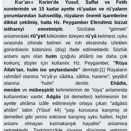
Kur’an-ı Kerim’de Yusuf, Saffat ve Fetih
surelerinde ve 15 kadar ayette rü’yadan ve rü’yaların
yorumlarından bahsedilip, rüyaların önemli işaretlerine
dikkat çekilmiş, hatta Hz. Peygamber Efendimiz bizzat
istihareyi emretmiştir.
Sözlükte “görmek”
rü’yet
anlamındaki
kökünden türeyen
rü’yâ
kelimesi; uyku
sırasında zihinde beliren ve ruh ekranında izletilen
görüntülerin bütününü (düş) ifade edilmektedir. Sözlük
anlamı aynı olan
hulm
(çoğulu ahlâm) ise daha çok
korkunç düşler için kullanılır. Hz. Peygamber,
“Rüya
Allah’tan, hulm ise şeytandandır”
demiştir.[1] Rüyaların
rahmânî olanına “rü’yâ-yı sâdıka, sâliha, hasene”; şeytânî
olanına “hulm” denilir.
Ehâdis,
menâm
ve
mübeşşirât
kelimelerinin de “rüya” anlamında
kullanımları vardır.
Adgās
(ot demetleri) kelimesinin bir
ayette ahlâma izâfe edilmesiyle ortaya çıkan “adgāsü
ahlâm” tabiri (Yûsuf 44) “yaşı kurusuna karışmış ot
demetleri gibi yenisi eskisine karışmış uyku halleri, hiçbir
anlamı olmayan karmakarışık hayaller” anlamına
gelmektedir. Taşköprüzâde rüyanın düşünme yetisinin