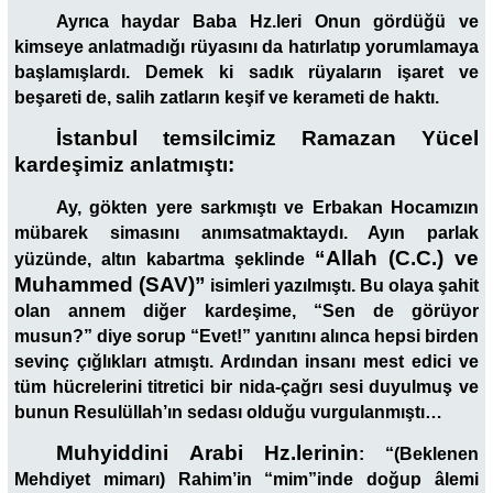
Ayrıca haydar Baba Hz.leri Onun gördüğü ve
kimseye anlatmadığı rüyasını da hatırlatıp yorumlamaya
başlamışlardı. Demek ki sadık rüyaların işaret ve
beşareti de, salih zatların keşif ve kerameti de haktı.
İstanbul temsilcimiz Ramazan Yücel
kardeşimiz anlatmıştı:
Ay, gökten yere sarkmıştı ve Erbakan Hocamızın
mübarek simasını anımsatmaktaydı. Ayın parlak
“Allah (C.C.) ve
yüzünde, altın kabartma şeklinde
Muhammed (SAV)
”
isimleri yazılmıştı. Bu olaya şahit
olan annem diğer kardeşime, “Sen de görüyor
musun?” diye sorup “Evet!” yanıtını alınca hepsi birden
sevinç çığlıkları atmıştı. Ardından insanı mest edici ve
tüm hücrelerini titretici bir nida-çağrı sesi duyulmuş ve
bunun Resulüllah’ın sedası olduğu vurgulanmıştı…
Muhyiddini Arabi Hz.lerinin
:
“(Beklenen
Mehdiyet mimarı) Rahim’in “mim”inde doğup âlemi