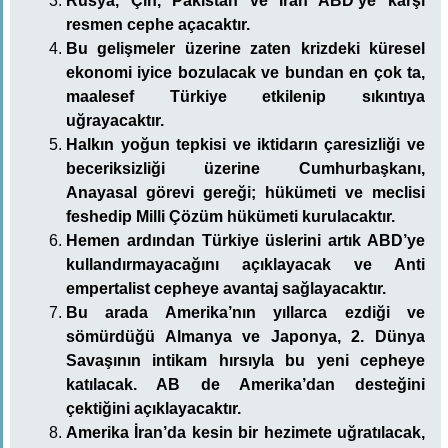
Rusya, Çin, Pakistan ve İran ABD’ye karşı
resmen cephe açacaktır.
Bu gelişmeler üzerine zaten krizdeki küresel
ekonomi iyice bozulacak ve bundan en çok ta,
maalesef Türkiye etkilenip sıkıntıya
uğrayacaktır.
Halkın yoğun tepkisi ve iktidarın çaresizliği ve
beceriksizliği üzerine Cumhurbaşkanı,
Anayasal görevi gereği; hükümeti ve meclisi
feshedip Milli Çözüm hükümeti kurulacaktır.
Hemen ardından Türkiye üslerini artık ABD’ye
kullandırmayacağını açıklayacak ve Anti
empertalist cepheye avantaj sağlayacaktır.
Bu arada Amerika’nın yıllarca ezdiği ve
sömürdüğü Almanya ve Japonya, 2. Dünya
Savaşının intikam hırsıyla bu yeni cepheye
katılacak. AB de Amerika’dan desteğini
çektiğini açıklayacaktır.
Amerika İran’da kesin bir hezimete uğratılacak,