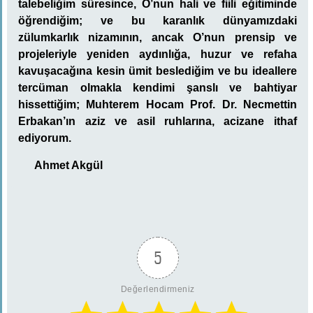
talebeliğim süresince, O’nun hali ve fiili eğitiminde
öğrendiğim; ve bu karanlık dünyamızdaki
zülumkarlık nizamının, ancak O’nun prensip ve
projeleriyle yeniden aydınlığa, huzur ve refaha
kavuşacağına kesin ümit beslediğim ve bu ideallere
tercüman olmakla kendimi şanslı ve bahtiyar
hissettiğim; Muhterem Hocam
Prof. Dr. Necmettin
Erbakan’
ın aziz ve asil ruhlarına, acizane ithaf
ediyorum.
Ahmet Akgül
5
Değerlendirmeniz