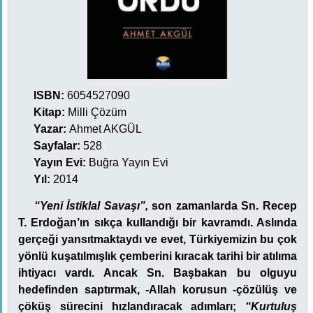
ISBN:
6054527090
Kitap:
Milli Çözüm
Yazar:
Ahmet AKGÜL
Sayfalar:
528
Yayın Evi:
Buğra Yayın Evi
Yıl:
2014
“Yeni İstiklal Savaşı”,
son zamanlarda Sn. Recep
T. Erdoğan’ın sıkça kullandığı bir kavramdı. Aslında
gerçeği yansıtmaktaydı ve evet, Türkiyemizin bu çok
yönlü kuşatılmışlık çemberini kıracak tarihi bir atılıma
ihtiyacı vardı. Ancak Sn. Başbakan bu olguyu
hedefinden saptırmak, -Allah korusun -çözülüş ve
çöküş sürecini hızlandıracak adımları;
“Kurtuluş