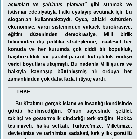
açılımları ve şahlanış planları”
gibi sunmak ve
istismar edebiyatıyla halkı oyalayıp avutmak için bu
sloganları kullanmaktaydı. Oysa, ahlaki kültürden
ekonomiye, yargı sisteminden yüksek bürokrasiye,
eğitim düzeninden demokrasiye, Milli birlik
bilincinden dış politika stratejilerine, maalesef her
konuda ve her kurumda çok ciddi bir kopukluk,
başıbozukluk ve paralel-parazit kutupluluk endişe
verici boyutlara ulaşmıştı. Bu nedenle Milli şuura ve
halkıyla kaynaşıp bütünleşmiş bir orduya her
zamankinden çok daha fazla ihtiyaç vardı.
İTHAF
Bu Kitabımı, gerçek İslamı ve insanlığı kendisinde
görüp benimsediğim; O’nun sayesinde şekilci,
taklitçi ve göstermelik dindarlığı terk ettiğim; Hakka
teslimiyeti, halka şefkati, Türkiye’mize, Milletimize,
devletimize ve tarihimize sadakati, kırk yıllık gönüllü