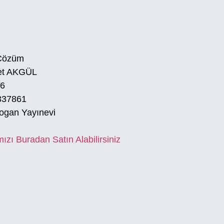
 Çözüm
t AKGÜL
16
337861
ogan Yayınevi
mızı Buradan Satın Alabilirsiniz