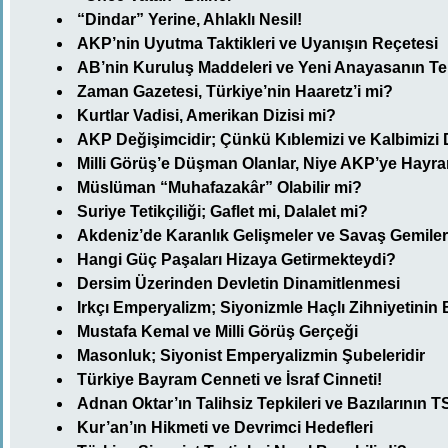
“Dindar” Yerine, Ahlaklı Nesil!
AKP’nin Uyutma Taktikleri ve Uyanışın Reçetesi
AB’nin Kuruluş Maddeleri ve Yeni Anayasanın Teh
Zaman Gazetesi, Türkiye’nin Haaretz’i mi?
Kurtlar Vadisi, Amerikan Dizisi mi?
AKP Değişimcidir; Çünkü Kıblemizi ve Kalbimizi D
Milli Görüş’e Düşman Olanlar, Niye AKP’ye Hayra
Müslüman “Muhafazakâr” Olabilir mi?
Suriye Tetikçiliği; Gaflet mi, Dalalet mi?
Akdeniz’de Karanlık Gelişmeler ve Savaş Gemiler
Hangi Güç Paşaları Hizaya Getirmekteydi?
Dersim Üzerinden Devletin Dinamitlenmesi
Irkçı Emperyalizm; Siyonizmle Haçlı Zihniyetinin B
Mustafa Kemal ve Milli Görüş Gerçeği
Masonluk; Siyonist Emperyalizmin Şubeleridir
Türkiye Bayram Cenneti ve İsraf Cinneti!
Adnan Oktar’ın Talihsiz Tepkileri ve Bazılarının T
Kur’an’ın Hikmeti ve Devrimci Hedefleri