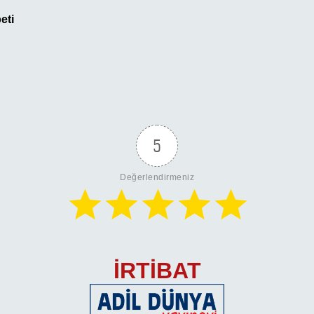
eti
5
Değerlendirmeniz
İRTİBAT