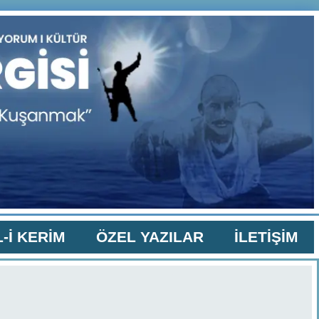
-İ KERİM
ÖZEL YAZILAR
İLETİŞİM