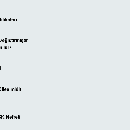
likeleri
eğiştirmiştir
n İdi?
i
ileşimidir
SK Nefreti