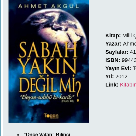
Kitap:
Milli
Yazar:
Ahme
Sayfalar:
4
ISBN:
9944
Yayın Evi:
T
Yıl:
2012
Link:
Kitabı
“Önce Vatan” Bilinci