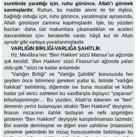
suretinde yarattığı için, ruhu görünce, Allah’ı görmek
sanmışlardır.
Ruhun, bu madde alemi ile bir ilişkisi,
bağlılığı olduğu için, ruhu görünce, yaratılmışlar aynasında,
Allah görülüyor zannına kapılmışlardır. İşte, bu yüzden
bazıları -daha üst makamlara çıkamadıkları ve aceleci
davrandıkları için- beraberlik vardır, hâşâ kul ile Allah
aynıdır gibi vartaya yuvarlanmışlardır.
VARLIĞIN BİRLİĞİ-VARLIĞA ŞAHİTLİK
Hz. Mevlâna’nın:
“Ben Hakkım’ sözü Mansur’un ağzında
ışık kesildi;
‘Ben Hakkım’ sözü Firavun’un ağzında yalan
oldu-gitti.”
sözü ne kadar anlamlıdır.
“Varlığın Birliği” ve “Varlığa Şahitlik” konusunda her
şeyden önce bilinmesi gereken şudur ki, birinde “varlığın
hakikati” belirtilmiş, diğerinde ise buna musallat ve küfre
kadar yol verici sahteleri bu vasıflarıyla dışlayıcı “yaşanan”
billurlaştırılmıştır… Bu yüzden, Allah’ta tükenen ve “ben”
demenin yerini bulamayan idrakin “Ben Hakkım!” deyişinin,
firavun mizacının ilahlık taslayan ve nefs azgınlığını
gösteren “Ben Hakkım!” deyişiyle karıştırılmaması lazımdır.
Biri eserde derinleşme ve diğeri eser sahibine (müessire)
yönelme şeklindeki bir mizaç hususiyetinde farklılaşan bu