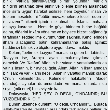
birlik, “varlığa şahitlik-varlığı bilme” yolundan “varlığın
birliği”ni anlamak diye alınır ve bilenle bilinen arasındaki
ince sırra uygun hareket edilirse, hem topyekûn insan ve
toplum meselelerini “bütün muvazenelerde tecelli eden bir
muvazene” hikmeti içinde ele alınabilici İslam’a muhatap
anlayış kavranır… Hem de güya birinden birine bağlılık
adına, diğerini inkâra yönelme ve böylece bizzat bağlandığı
tarafından reddedilme durumundan sakınılır. Kendilerinden
ilham alacağımız bâtın kahramanlarına bakış açımız:
haddimizi bilmek ve ölçülere uygun davranmaktır.
Kelam, “belirmek-taayyun” manasına gelen bir tabirdir…
Taayyun ise, Arapça “ayan olmak-meydana çıkmak”
demektir. Ve “Kelâm” Allah’ın bir sıfatıdır; yaratılanlarda da
yalnız insanın, bir ayrıcalığıdır. Âlem, Allah’ın lisanlarından
bir lisan; ve varlıkların hepsi, Allah’ın yarattığı mahlûk olarak
O’nun kelimeleridir… Kelimeler hakikatlerin “ifade”
olunduğu aynalar durumundadır ve mana onlardan da
soyut (mücerret) bir seviyede kalır.
Dolayısıyla, “HER ŞEY, O DEĞİL, O’NDANDIR; BU
YÜZDENDİR Kİ O!..”
Bunun üzerinde duralım: “O değil, O’ndandır”… Burada
Allah-Yaratan ile yaratılan arasındaki fark açıkça bellidir ve