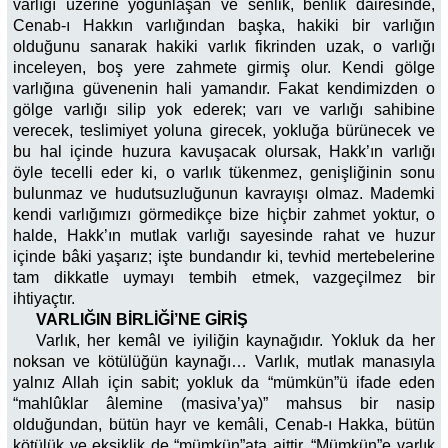
varlığı üzerine yoğunlaşan ve senlik, benlik dairesinde,
Cenab-ı Hakkın varlığından başka, hakiki bir varlığın
olduğunu sanarak hakiki varlık fikrinden uzak, o varlığı
inceleyen, boş yere zahmete girmiş olur. Kendi gölge
varlığına güvenenin hali yamandır. Fakat kendimizden o
gölge varlığı silip yok ederek; varı ve varlığı sahibine
verecek, teslimiyet yoluna girecek, yokluğa bürünecek ve
bu hal içinde huzura kavuşacak olursak, Hakk’ın varlığı
öyle tecelli eder ki, o varlık tükenmez, genişliğinin sonu
bulunmaz ve hudutsuzluğunun kavrayışı olmaz. Mademki
kendi varlığımızı görmedikçe bize hiçbir zahmet yoktur, o
halde, Hakk’ın mutlak varlığı sayesinde rahat ve huzur
içinde bâki yaşarız; işte bundandır ki, tevhid mertebelerine
tam dikkatle uymayı tembih etmek, vazgeçilmez bir
ihtiyaçtır.
VARLIĞIN BİRLİĞİ’NE GİRİŞ
Varlık, her kemâl ve iyiliğin kaynağıdır. Yokluk da her
noksan ve kötülüğün kaynağı… Varlık, mutlak manasıyla
yalnız Allah için sabit; yokluk da “mümkün”ü ifade eden
“mahlûklar âlemine (masiva’ya)” mahsus bir nasip
olduğundan, bütün hayr ve kemâli, Cenab-ı Hakka, bütün
kötülük ve eksiklik de “mümkün”ata aittir. “Mümkün”e varlık