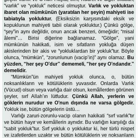
“varlık” ve “yokluk” neticesi olmuştur.
Varlık ve yokluktan
ibaret olan mümkünün (yaratılan her şeyin) mahiyeti ise
tabiatıyla yokluktur.
(Eksiksizin karşısındaki eksik ve
kopuklunun mahiyeti tabii olarak yokluktur.) Çünkü gölge,
“şey”in aynı değildir, onun ancak benzeri, örneğidir; “misal
âlemi”… Birisi diğerine bağlanamaz. “Gölge”, yani
mümkünün hakikati, isim ve sıfatların yokluğa düşen
akislerinden bir akis ve “yokluklardan bir yokluk”tur. Böyle
olunca, “mümkün”, “zorunlunun (vacip’in)” aynı olamaz.
Bu
yüzden, “her şey O’dur” dememeli, “her şey O’ndandır.”
demelidir.
“Mümkün”ün mahiyeti yokluk olunca, o, bütün
noksanlıkların ve kötülüklerin yuvasıdır. Onlarda Varlık
(Vücud) olsun veya varlığa dair olsun, kemâllerden görünen
şeyler, sırf Allah’ın lütfudur.
Çünkü Allah, yerlerin ve
göklerin nurudur ve O’nun dışında ne varsa gölgedir.
Yokluk ise, bütün gölgelerin üstü…
Varlığı zaruri-zorunlu-vacip olanın hakikati “sırf varlık”tır
ve bütün hayır ve kemâllerin aynıdır. Bu varlığın karşılığı da
“sabit yokluk”tur. Sırf yokluk o yokluktur ki, her türlü nispet
ve izafetlerden uzaktır ve bütün kötülüklerin ve noksanların