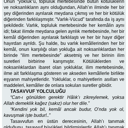
Onun “yokluk”u, topluluk mertebesinde bütün kötülüklerin
ve noksanlıkların aynı olduğundan, Allah’ın ilminde her bir
şey diğerinden ayrılarak meydana çıkmış ve her bir kötülük
diğerinden farklılaşmıştır. “Varlık-Vücud” tarafında da iş aynı
şekildedir. Varlık, topluluk mertebesinde her kemâlin aynı
idi; fakat ilimde meydana gelen ayrılık mertebesinde, her bir
kemâl diğerinden ayrılarak farklılaştı ve her bir hayır diğer
hayırdan ayrıldı. Şu halde, bu varlık kemâllerinden her bir
kemâl, onun karşılığı olan yokluğa ait noksanlıklardan her
birinde “ilim mertebesinde” aksetmiş ve her birinin ilim
suretleri birbirine karışmıştır. Kötülüklerden ve
noksanlıklardan ibaret olan yokluklar, ilim mertebesinde,
ilme ait farklılaşma gösteren ve akseden kemâllerle birlikte
eşyanın mahiyetleridir. Yokluklar, o mahiyetlerin asılları ve
maddeleri, kemâller de onlara sokulan suretler gibidir.
TASAVVUF YOLCULUĞU
“Can-ı gönülden gerektir Hâlık’ı zikreylemek,
y
oksa
Allah demeklik kağez (sakız) olur her dile.”
“Kendini yok bil, kemâl ancak budur,
O’nda yok ol,
kavuşmak işte budur!..”
Tasavvufun en üstün derecesinin, Allah’ı tanımak
olduğunu, tasavvuf büyükleri bildirmişlerdir. Allah’ı tanımak