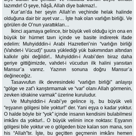
lazımdır! O şeye, hâşâ, Allah diye bakmaz!..
Kur’an’da her şeyin Allah’ın veçhinde helak halinde
olduğuna dair bir ayet var… İşte hak olan varlığın birliği. Ve
görülen de O’nun yarattıkları…
İkinci aşamaya gelince, bir büyük veli olduğu için ona en
büyük bir hürmet tavrı içinde ve basite indirerek ifade
edelim: Muhyidddin-i Arabi Hazretleri’nin “varlığın birliği
(Vahdet-i Vücud)” şuura yüklediği yük bakımından altından
kalkılır gibi değildir!.. Muhyiddin-i Arabi’den biraz daha
geriye gittiğimizde, vahdet-i vücudun ilk halini yansıtan
Mansur’a varırız. Yazının sonuna doğru Mansur’a
değineceğiz.
Tasavvufun ilk devresindeki “varlığın birliği” anlayışı
“gölge ve zat”ı karıştırmamak ve “var” olanı Allah görmenin,
zevken idrakine varmak” üzerine kuruludur.
Ve Muhyiddin-i Arabi’ye gelince iş, bu büyük veli
“eşyanın gölgesi bile yoktur!” der. Yani eşya o kadar yoktur.
O halde böyle bir “yok” içinde insanın kendisini bulabilmesi
imkânı da yoktur!.. O büyük velinin ince noktası: Eşyanın
gölgesi bile yoktur ve o gölgeden bize kalan son mana, son
his “Allah”tır. İşte, bu geçitten geçmenin imkânı hemen