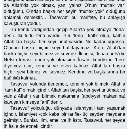
da Allah’da yok olmak, yani yalnız O’nun “mutlak var”
olduğunu, O’ndan başka her şeyin “mutlak yok” olduğunu
anlamak demektir… Tasavvuf; bu marifete, bu anlayışa
kavuşturan yoldur.
Bu kendi varlığından geçip Allah’ta yok olmaya “fena”
denir. İki türlü fena vardır: Biri ‘fena-i kalb’ olup, kalbin
Allah’tan başka her şeyi unutmasıdır. Ne kadar uğraşsa,
O’ndan başka hiçbir şeyi hatırlayamaz. Kalb, Allah’tan
başka hiçbir şeyi bilmez ve sevmez. İkincisi, ‘fena-i nefs’dir.
Nefsin fenası, onun yok olmasıdır. İnsan, kendisine “ben”
diyemez olur; kendisi ve eseri kalmaz. Allah’tan başka
hiçbir şeyi bilmez ve sevmez. Kendine ve başkalarına bir
bağlılığı kalmaz.
Tasavvuf yolunda ilerlemek, kendini yok bilmek, Allah’a
“tam kul” olmak içindir. Allah’tan başka her şeyi unutmak ve
yalnız Allah’ı var bilmek makamına (abdiyyet makamına)
kavuşan kimseye “arif” denir.
Tasavvuf yolculuğu, dünyada İslamiyet’i tam yaşamak
içindir. İslamiyet -çok kaba bir tarifle- üç şeyden meydana
gelmiştir. Bunlar, ilim, amel ve ihlâstır. Tasavvuf, her şeyde
ihlâsı elde etmek içindir.