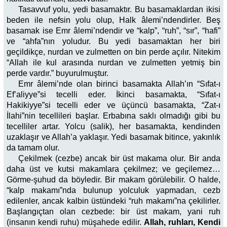
Tasavvuf yolu, yedi basamaktır. Bu basamaklardan ikisi
beden ile nefsin yolu olup, Halk âlemi’ndendirler. Beş
basamak ise Emr âlemi’ndendir ve “kalp”, “ruh”, “sır”, “hafi”
ve “ahfa”nın yoludur. Bu yedi basamaktan her biri
geçildikçe, nurdan ve zulmetten on bin perde açılır. Nitekim
“Allah ile kul arasında nurdan ve zulmetten yetmiş bin
perde vardır.” buyurulmuştur.
Emr âlemi’nde olan birinci basamakta Allah’ın “Sıfat-ı
Ef’aliyye”si tecelli eder. İkinci basamakta, “Sıfat-ı
Hakikiyye”si tecelli eder ve üçüncü basamakta, “Zat-ı
İlahi”nin tecellileri başlar. Erbabına saklı olmadığı gibi bu
tecelliler artar. Yolcu (salik), her basamakta, kendinden
uzaklaşır ve Allah’a yaklaşır. Yedi basamak bitince, yakınlık
da tamam olur.
Çekilmek (cezbe) ancak bir üst makama olur. Bir anda
daha üst ve kutsi makamlara çekilmez; ve geçilemez…
Görme-şuhud da böyledir. Bir makam görülebilir. O halde,
“kalp makamı”nda bulunup yolculuk yapmadan, cezb
edilenler, ancak kalbin üstündeki “ruh makamı”na çekilirler.
Başlangıçtan olan cezbede: bir üst makam, yani ruh
(insanın kendi ruhu) müşahede edilir.
Allah, ruhları, Kendi