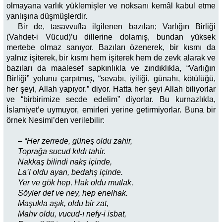
olmayana varlık yüklemişler ve noksanı kemâl kabul etme
yanlışına düşmüşlerdir.
Bir de, tasavvufla ilgilenen bazıları; Varlığın Birliği
(Vahdet-i Vücud)’u dillerine dolamış, bundan yüksek
mertebe olmaz sanıyor. Bazıları özenerek, bir kısmı da
yalnız işiterek, bir kısmı hem işiterek hem de zevk alarak ve
bazıları da maalesef sapkınlıkla ve zındıklıkla, “Varlığın
Birliği” yolunu çarpıtmış, “sevabı, iyiliği, günahı, kötülüğü,
her şeyi, Allah yapıyor.” diyor. Hatta her şeyi Allah biliyorlar
ve “birbirimize secde edelim” diyorlar. Bu kurnazlıkla,
İslamiyet’e uymuyor, emirleri yerine getirmiyorlar. Buna bir
örnek Nesimi’den verilebilir:
– “Her zerrede, güneş oldu zahir,
Toprağa sucud kıldı tahir.
Nakkaş bilindi nakş içinde,
La’l oldu ayan, bedahş içinde.
Yer ve gök hep, Hak oldu mutlak,
Söyler def ve ney, hep enelhak.
Maşukla aşık, oldu bir zat,
Mahv oldu, vucud-ı nefy-i isbat,