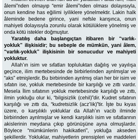
âlemi”nden olmayıp “emir âlemi”nden olması dolayısıyla,
onun kendine has eğilimi iyiliklere yönelmektir. Lakin halk
âleminde bedene girince, yani nefsle karışınca, onun
mahiyeti dolayısıyla zorunlu olarak kötülüklere yönelmiş ve
onda kötü istekler doğmuştur.
Yaratılış daha başlangıçtan itibaren bir “varlık-
yokluk” ilişkisidir; bu sebeple de mümkün, yani âlem,
“varlık-yokluk” ilişkisinin bir sonucudur ve mahiyeti
yokluktur.
Allah’ın isim ve sıfatları topluluktan dağılış ve yayılışa
geçince, ilim mertebesinde de birbirlerinden ayrılmışlar ve
“aks” etmişlerdir. Bu birbirinden ayrılmış olan her bir isim ve
sıfatın ise, yokluk mertebesinde bir karşılığı ve zıttı vardır.
Mesela İlim sıfatının yokluk mertebesinde karşılığı ve zıttı,
ilmin yokluğu olur ki, “bilgisizlik (cehil)”dir. Kudret sıfatının
karşılığı ve zıttı da, “kudretsizlik (acz’lik)”tir. İşte bu kıyas
üzere, o karşılıklı yokluklar da Allah’ın vacib ilminde
birbirinden ayrılmışlar ve kendi karşılıklı isim ve sıfatlarının
akislerinin meydana çıkıp görünüşüne ayna olmuşlardır.
Böylece “mümkünlerin hakikatleri”, yokluğa akseden
şekillerdir. Yokluklar, mahiyetlerin prensipleri ve maddeleri