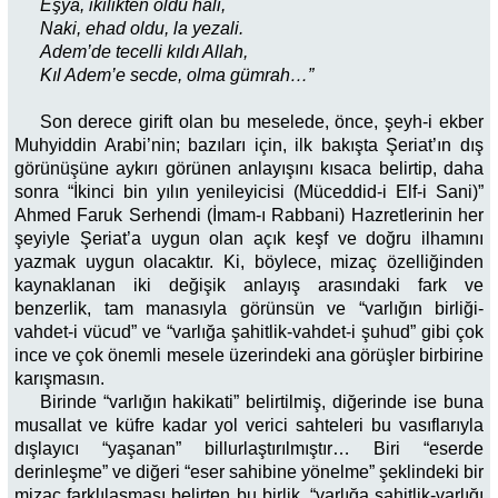
Eşya, ikilikten oldu hali,
Naki, ehad oldu, la yezali.
Adem’de tecelli kıldı Allah,
Kıl Adem’e secde, olma gümrah…”
Son derece girift olan bu meselede, önce, şeyh-i ekber
Muhyiddin Arabi’nin; bazıları için, ilk bakışta Şeriat’ın dış
görünüşüne aykırı görünen anlayışını kısaca belirtip, daha
sonra “İkinci bin yılın yenileyicisi (Müceddid-i Elf-i Sani)”
Ahmed Faruk Serhendi (İmam-ı Rabbani) Hazretlerinin her
şeyiyle Şeriat’a uygun olan açık keşf ve doğru ilhamını
yazmak uygun olacaktır. Ki, böylece, mizaç özelliğinden
kaynaklanan iki değişik anlayış arasındaki fark ve
benzerlik, tam manasıyla görünsün ve “varlığın birliği-
vahdet-i vücud” ve “varlığa şahitlik-vahdet-i şuhud” gibi çok
ince ve çok önemli mesele üzerindeki ana görüşler birbirine
karışmasın.
Birinde “varlığın hakikati” belirtilmiş, diğerinde ise buna
musallat ve küfre kadar yol verici sahteleri bu vasıflarıyla
dışlayıcı “yaşanan” billurlaştırılmıştır… Biri “eserde
derinleşme” ve diğeri “eser sahibine yönelme” şeklindeki bir
mizaç farklılaşması belirten bu birlik, “varlığa şahitlik-varlığı