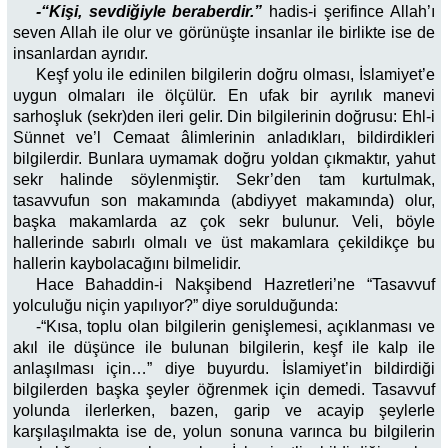
-“Kişi, sevdiğiyle beraberdir.”
hadis-i şerifince Allah’ı
seven Allah ile olur ve görünüşte insanlar ile birlikte ise de
insanlardan ayrıdır.
Keşf yolu ile edinilen bilgilerin doğru olması, İslamiyet’e
uygun olmaları ile ölçülür. En ufak bir ayrılık manevi
sarhoşluk (sekr)den ileri gelir. Din bilgilerinin doğrusu: Ehl-i
Sünnet ve’l Cemaat âlimlerinin anladıkları, bildirdikleri
bilgilerdir. Bunlara uymamak doğru yoldan çıkmaktır, yahut
sekr halinde söylenmiştir. Sekr’den tam kurtulmak,
tasavvufun son makamında (abdiyyet makamında) olur,
başka makamlarda az çok sekr bulunur. Veli, böyle
hallerinde sabırlı olmalı ve üst makamlara çekildikçe bu
hallerin kaybolacağını bilmelidir.
Hace Bahaddin-i Nakşibend Hazretleri’ne “Tasavvuf
yolculuğu niçin yapılıyor?” diye sorulduğunda:
-“Kısa, toplu olan bilgilerin genişlemesi, açıklanması ve
akıl ile düşünce ile bulunan bilgilerin, keşf ile kalp ile
anlaşılması için…” diye buyurdu. İslamiyet’in bildirdiği
bilgilerden başka şeyler öğrenmek için demedi. Tasavvuf
yolunda ilerlerken, bazen, garip ve acayip şeylerle
karşılaşılmakta ise de, yolun sonuna varınca bu bilgilerin