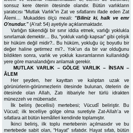
sonsuz kere ötenin ötesinde olandır. Bütün varlıkların
yaratıcısı “Mutlak Varlık”ın Zat ve sıfatlarını ifade eden Zat
Âlemi… Mukaddes ölçü meali:
“Biliniz ki, halk ve emr
O’nundur.”
(A’raf: 54) ayetiyle açıklanmaktadır.
Varlığın tükendiği bir sınır iddia etmek, varlığı yoklukla
sınırlamak demektir… Bu, “yokluk varlığı kapsar” gibi çelişik
bir hüküm değil midir?.. Bu hüküm, yokluğu üç boyutlu bir
değer haline getirmez mi?.. Yok’un da bir var olduğunu
bildikten sonra, varlık ve yokluk kavramlarının kullanıldığı
yere göre manalandığını anlamak gerekir.
MUTLAK VARLIK – GÖLGE VARLIK – İNSAN –
ÂLEM
Her şeyden, her kayıttan ve kalıptan uzak ve
görünürlerin-görünmezlerin ötesinde bulunan, ötelerin de
ötesinde olan Allah, Zatı itibariyle her türlü idrakten
münezzeh ve müberradır.
İlk beliriş (tecellisi) mertebesi; Vücudî beliriştir. Bu
Vücud; ilk tecelliye gölge olma suretiyle Zat-Allah’a ve
sıfatlara ait bütün kemâlleri kendinde toplamıştır.
İkinci beliriş, ilk toplu mertebenin açılmasıdır ve bu
mertebede sabit olan, “Hayat” sıfatıdır. Hayat sıfatı, bütün