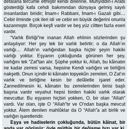
defalarla tercüme etmiştir kendi dillerine. Muhyiddin-i Arabi
gösterdiği kafa cehdi bakımından dünyaya gelmiş sayılı
insanlardan biridir; İmam-ı Rabbani, İmam-ı Gazali gibi…
Cebir ilminde çok ileri idi ve cebir en büyük değerini onunla
kazanmıştır. Birçok keşfi vardır ve beş yüz ciltten fazla eseri
vardır.
“Varlık Birliği”ne inanan Allah ehlinin sözlerinden şu
anlaşılıyor: Her şey tek bir varlık belirtir; o da Allah’ın
varlığı… Allah’ın varlığından başka hiçbir şeyin hakiki
varlığı yoktur. Eşyanın çokluğunda görünen her şey,
varlığını tek “Zat”tan alır. Şüphe yoktur ki, Allah, bu kâinatın
ne kadar zerresi varsa, hepsine Kendi varlığını ve birliğini
nakşetti. Onun içindir ki kâinatın topyekûn zerreleri, O Zat’ın
varlık ve birliğine kesin bir delâletle işaret eder.
Zannedilmesin ki, kâinatın bu zerrelerinden birisi başlı
başına vardır veyahut hepsi birden hakiki varlık olarak
mevcuttur. Bu eşyanın hiçbiri yokken, O, bir olan “Allah”
vardı. Var olan, işte O “Allah”tır ve O’ndan başka mevcut
yoktur. Âlem denilen mahlûklar da O “Allah”a ait birlik ve
varlığın işaretleridir.
Eşya ve hadiselerin çokluğunda, bütün kâinat, bir
anda var görünür; öyle müthiş bir değişme hızı var ki,