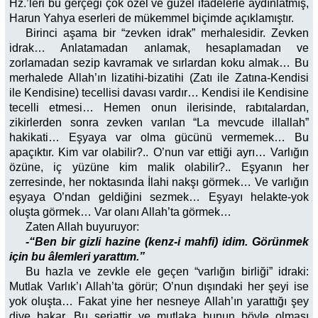
Hz.’leri bu gerçeği çok özel ve güzel ifadelerle aydınlatmış,
Harun Yahya eserleri de mükemmel biçimde açıklamıştır.
Birinci aşama bir “zevken idrak” merhalesidir. Zevken
idrak… Anlatamadan anlamak, hesaplamadan ve
zorlamadan sezip kavramak ve sırlardan koku almak… Bu
merhalede Allah’ın lizatihi-bizatihi (Zatı ile Zatına-Kendisi
ile Kendisine) tecellisi davası vardır… Kendisi ile Kendisine
tecelli etmesi… Hemen onun ilerisinde, rabıtalardan,
zikirlerden sonra zevken varılan “La mevcude illallah”
hakikati… Eşyaya var olma gücünü vermemek… Bu
apaçıktır. Kim var olabilir?.. O’nun var ettiği ayrı… Varlığın
özüne, iç yüzüne kim malik olabilir?.. Eşyanın her
zerresinde, her noktasında İlahi nakşı görmek… Ve varlığın
eşyaya O’ndan geldiğini sezmek… Eşyayı helakte-yok
oluşta görmek… Var olanı Allah’ta görmek…
Zaten Allah buyuruyor:
-“Ben bir gizli hazine (kenz-i mahfi) idim. Görünmek
için bu âlemleri yarattım.”
Bu hazla ve zevkle ele geçen “varlığın birliği” idraki:
Mutlak Varlık’ı Allah’ta görür; O’nun dışındaki her şeyi ise
yok oluşta… Fakat yine her nesneye Allah’ın yarattığı şey
diye bakar. Bu şeriattir ve mutlaka bunun böyle olması