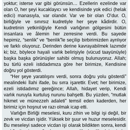
yoktur; isterse var gibi görünsün… Ezellerin ezelinde var
olan O, her şeyi kucaklayıcı ve kendisinde yok edici (helak
edici) manasıyla, var olandır. Var ve bir olan O’dur. O,
birliğiyle ve sınırsız kudretiyle her şeye kâdirdir. O,
kudretinin yetkinliğiyle Kendi varlığının gölgesini bütün
insanlara ve âlemin her zerresine verdi. Bu sayede
hepimiz, “senlik” ve “benlik”le seçilip birbirimizden ayrılıyor
ve farklı oluyoruz. Derinden derine kavrayabilmek lazımdır
ki; biz, böylece hayali varlık belirişiyle (vücud taayünüyle)
başka başka görünüşler sahibi olmuş bulunuyoruz. Allah;
bu türlü ezeli istidadımıza göre her birimize, Kendisine
doğru yol gösterdi.
“Her şeye yaratılışını verdi, sonra doğru yolu gösterdi”
mealindeki İlahi ifade, bu sırra işarettir. Evet; her birimize,
ezeli istidadımız gereğince; Allah, hidayet verip, Kendi
varlık nuruyla kurtuluş nurunu bahşetti. Bu yüzden, “mutlak
hikmet ve münezzeh adaleti” temsil eden kaderden, her
birimiz için hoşnut ve razı olmak icap etti.
Varlığın Birliği meselesi, kuru zihin ve bilgi işi değil, bir
zevk ve vicdan işidir. Yüksek bir şuur ve huzur meselesidir.
Bu meseleyi sadece vicdan işi olarak bildikten sonra, kendi