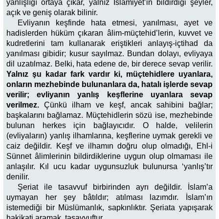
yanlışlığı ortaya çıkar, yalnız İslamiyet’in bildirdiği şeyler,
açık ve geniş olarak bilinir.
Evliyanın keşfinde hata etmesi, yanılması, ayet ve
hadislerden hüküm çıkaran âlim-müçtehid’lerin, kuvvet ve
kudretlerini tam kullanarak eriştikleri anlayış-içtihad da
yanılması gibidir; kusur sayılmaz. Bundan dolayı, evliyaya
dil uzatılmaz. Belki, hata edene de, bir derece sevap verilir.
Yalnız şu kadar fark vardır ki, müçtehidlere uyanlara,
onların mezhebinde bulunanlara da, hatalı işlerde sevap
verilir; evliyanın yanlış keşflerine uyanlara sevap
verilmez.
Çünkü ilham ve keşf, ancak sahibini bağlar;
başkalarını bağlamaz. Müçtehidlerin sözü ise, mezhebinde
bulunan herkes için bağlayıcıdır. O halde, velilerin
(evliyaların) yanlış ilhamlarına, keşflerine uymak gerekli ve
caiz değildir. Keşf ve ilhamın doğru olup olmadığı, Ehl-i
Sünnet âlimlerinin bildirdiklerine uygun olup olmaması ile
anlaşılır. Kıl ucu kadar uygunsuzluk bulunursa ‘yanlış’tır
denilir.
Şeriat ile tasavvuf birbirinden ayrı değildir. İslam’a
uymayan her şey bâtıldır; atılması lazımdır. İslam’ın
istemediği bir Müslümanlık, sapkınlıktır. Şeriata yapışarak
hakikati aramak, tasavvuftur.