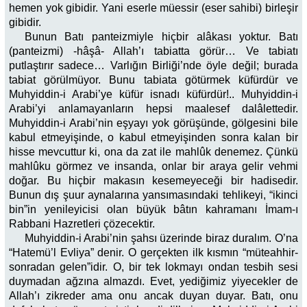
hemen yok gibidir. Yani eserle müessir (eser sahibi) birleşir
gibidir.
Bunun Batı panteizmiyle hiçbir alâkası yoktur. Batı
(panteizmi) -hâşâ- Allah’ı tabiatta görür… Ve tabiatı
putlaştırır sadece… Varlığın Birliği’nde öyle değil; burada
tabiat görülmüyor. Bunu tabiata götürmek küfürdür ve
Muhyiddin-i Arabi’ye küfür isnadı küfürdür!.. Muhyiddin-i
Arabi’yi anlamayanların hepsi maalesef dalâlettedir.
Muhyiddin-i Arabi’nin eşyayı yok görüşünde, gölgesini bile
kabul etmeyişinde, o kabul etmeyişinden sonra kalan bir
hisse mevcuttur ki, ona da zat ile mahlûk denemez. Çünkü
mahlûku görmez ve insanda, onlar bir araya gelir vehmi
doğar. Bu hiçbir makasın kesemeyeceği bir hadisedir.
Bunun dış şuur aynalarına yansımasındaki tehlikeyi, “ikinci
bin”in yenileyicisi olan büyük bâtın kahramanı İmam-ı
Rabbani Hazretleri çözecektir.
Muhyiddin-i Arabi’nin şahsı üzerinde biraz duralım. O’na
“Hatemü’l Evliya” denir. O gerçekten ilk kısmın “müteahhir-
sonradan gelen”idir. O, bir tek lokmayı ondan tesbih sesi
duymadan ağzına almazdı. Evet, yediğimiz yiyecekler de
Allah’ı zikreder ama onu ancak duyan duyar. Batı, onu