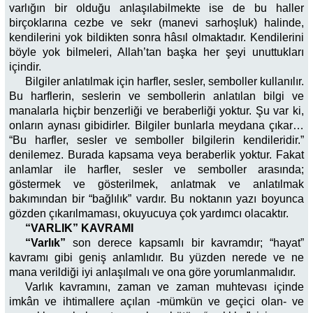
varlığın bir olduğu anlaşılabilmekte ise de bu haller
birçoklarına cezbe ve sekr (manevi sarhoşluk) halinde,
kendilerini yok bildikten sonra hâsıl olmaktadır. Kendilerini
böyle yok bilmeleri, Allah’tan başka her şeyi unuttukları
içindir.
Bilgiler anlatılmak için harfler, sesler, semboller kullanılır.
Bu harflerin, seslerin ve sembollerin anlatılan bilgi ve
manalarla hiçbir benzerliği ve beraberliği yoktur. Şu var ki,
onların aynası gibidirler. Bilgiler bunlarla meydana çıkar…
“Bu harfler, sesler ve semboller bilgilerin kendileridir.”
denilemez. Burada kapsama veya beraberlik yoktur. Fakat
anlamlar ile harfler, sesler ve semboller arasında;
göstermek ve gösterilmek, anlatmak ve anlatılmak
bakımından bir “bağlılık” vardır. Bu noktanın yazı boyunca
gözden çıkarılmaması, okuyucuya çok yardımcı olacaktır.
“VARLIK” KAVRAMI
“Varlık”
son derece kapsamlı bir kavramdır; “hayat”
kavramı gibi geniş anlamlıdır. Bu yüzden nerede ve ne
mana verildiği iyi anlaşılmalı ve ona göre yorumlanmalıdır.
Varlık kavramını, zaman ve zaman muhtevası içinde
imkân ve ihtimallere açılan -mümkün ve geçici olan- ve