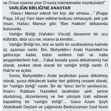
ve O’nun üzerine yine O’nunla hükmetmekle mümkündür!”
VARLIĞIN BİRLİĞİ’NE ANAHTAR
-“Dava-i Mansur ederdi her kişi, dar olmasa…”
(Ragıp
Paşa, 18.yy) Yani idam edilme korkusu olmasaydı, pek çok
insan, Hallacı Mansur gibi: “Ben Hakkım” iddiasında
bulunurdu.
Varlığın Birliği (Vahdet-i Vücud) davasının bir ucu
küfürdür, öbür ucu ise, imanın ta kendisi…
Varlığın Birliği’nin, ilmi ve tarihi bir sınıflandırma halinde
üç aşaması vardır. Biri, Muhyiddin-i Arabi Hazretleri’ne
gelinceye kadar, bütün velilerin hali ve hatta
peygamberlerin hali… Fakat burada şuura dökülmemiş hal
olarak, zevken idrak olarak bir varlığın birliği vardır. O
Hak’tır ve açıktır.
Sonra, Muhyidddin-i Arabi tarafından şuura dökülmüş
olarak, şuura dökülecek kadar ileri gidilmiş cesaret olarak,
bir “varlığın birliği” vardır. Bir de “ikinci bin”in yenileyicisi,
İmam-ı Rabbani Hazretleri tarafından yerli yerine
oturtulmuş, düzenlenmiş ve her yönüyle izah edilerek
kapatılmış bir “varlığın birliği”… Gavsı Azam Şeyh
Abdulkadir Geylani ve çağımızda Bediüzzaman Said Nursi