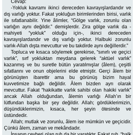
Cevap:
-Yokluk kavramı ikinci dereceden kavrayışlardandır ve
dış varlığı yoktur. Fakat yokluğun birimlerinden birisi, varlık
ile sıfatlanabilir. Yine âlimler, “Gölge varlık, zorunlu olan
varlığın aynı değildir.” demişlerdir. Zira gölge varlık da -
mahiyeti “yokluk” olduğu için-, ikinci dereceden
kavrayışlardandır ve dış varlığı yoktur. Halbuki zorunlu
varlık-Allah dışta mevcuttur ve bu takdirde aynı değillerdir.”
Topluca ve kısaca söylemek gerekirse, “sınırlı ve geçici
varlık”, sırf yokluktan meydana gelerek “aktüel varlık”
kazanmış ve bu suretle bütün yaratılmışlar (âlem), çeşitli
sıfatlarını ve onun objelerini elde etmiştir. Gerçi âlem bir
görünüşten ibarettir ama bu görünüş bizim hayal
kuvvetimize bağlı değildir. Âlem bizden ayrı olarak
mevcuttur. Fakat “hakikatte varlık sahibi olan hakiki varlık”
ancak Allah olduğundan, âlemin varlığı Allah’ın bir
lütfundan başka bir şey değildir. Allah; gördüklerimizin,
düşündüklerimizin, kısaca, her şeyin ötesinde ve
üstündedir.
Allah; mutlak ve zorunlu, âlem ise mümkün ve geçicidir.
Çünkü âlem, zaman ve mekândadır.
İnsanın cevheri olan ruh da bir yaratıktır. Fakat ruh, “halk