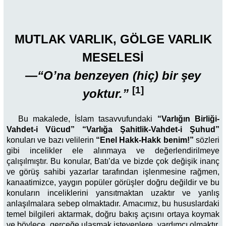
MUTLAK VARLIK, GÖLGE VARLIK
MESELESİ
—“O’na
benzeyen (hiç) bir şey
[1]
yoktur.”
Bu makalede, İslam tasavvufundaki
“Varlığın Birliği-
Vahdet-i Vücud” “Varlığa Şahitlik-Vahdet-i Şuhud”
konuları ve bazı velilerin
“Enel Hakk-Hakk benim!”
sözleri
gibi incelikler ele alınmaya ve değerlendirilmeye
çalışılmıştır. Bu konular, Batı’da ve bizde çok değişik inanç
ve görüş sahibi yazarlar tarafından işlenmesine rağmen,
kanaatimizce, yaygın popüler görüşler doğru değildir ve bu
konuların inceliklerini yansıtmaktan uzaktır ve yanlış
anlaşılmalara sebep olmaktadır. Amacımız, bu hususlardaki
temel bilgileri aktarmak, doğru bakış açısını ortaya koymak
ve böylece, gerçeğe ulaşmak isteyenlere, yardımcı olmaktır.