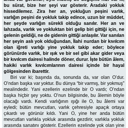
bu sürat, bize her şeyi var gösterir. Aradaki yokluk
hissedilemez. Zira her an, yokluğun peşini varlık,
varlığın peşini de yokluk takip edince, uzun bir müddet,
her şeyde varlığın sürekli olduğu sanılır. Her an ve
lahzada, varlık ve yokluktan biri gelip biri gittiği için, ne
gelenin geldiği, ne de gidenin gittiği anlaşılır. Var sanılan
her şeyin aslı yok olduğundan, İlahi nurdan bir kıvılcım
olan iğreti varlığı yine yokluk takip eder; böylece
görünürde varlık, bir ışık ve bir sel gibi akar gider veya
bir kıvılcım dairesi halinde döner, durur. İşte bütün âlem,
hakiki varlık kıvılcımlarının dairesi içinde bir hayal
gölgesinden ibarettir.
Biri var ki; başında da, sonunda da, var olan O’dur.
O’ndan başka var yoktur. Bu dünya “bir varmış, bir yokmuş”
mealindedir. Yani ezellerin ezelinde bir O vardı; O’ndan
başka hiçbir şey yoktu. O’nun bilgisinde, bu âlemin böyle
olacağı vardı. Kendi varlığının ışığı ile O, bu âlemi var
eyledi; bütün mevcutları, varlık çehresiyle apaçık ortaya
çıkardı ve görünür kıldı. Yani O, yine her anda bütün
mevcutları varlıkla yokluk arasında gezdirir, varlıkla yokluk
arasında sanatını gösterir. Ezellerin ezelinde yok olan yine