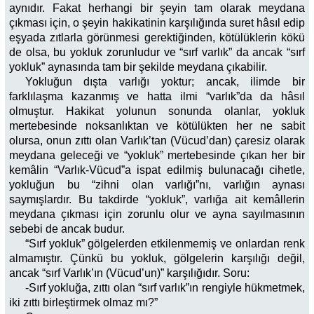
aynıdır. Fakat herhangi bir şeyin tam olarak meydana
çıkması için, o şeyin hakikatinin karşılığında suret hâsıl edip
eşyada zıtlarla görünmesi gerektiğinden, kötülüklerin kökü
de olsa, bu yokluk zorunludur ve “sırf varlık” da ancak “sırf
yokluk” aynasında tam bir şekilde meydana çıkabilir.
Yokluğun dışta varlığı yoktur; ancak, ilimde bir
farklılaşma kazanmış ve hatta ilmi “varlık”da da hâsıl
olmuştur. Hakikat yolunun sonunda olanlar, yokluk
mertebesinde noksanlıktan ve kötülükten her ne sabit
olursa, onun zıttı olan Varlık’tan (Vücud’dan) çaresiz olarak
meydana geleceği ve “yokluk” mertebesinde çıkan her bir
kemâlin “Varlık-Vücud”a ispat edilmiş bulunacağı cihetle,
yokluğun bu “zihni olan varlığı”nı, varlığın aynası
saymışlardır. Bu takdirde “yokluk”, varlığa ait kemâllerin
meydana çıkması için zorunlu olur ve ayna sayılmasının
sebebi de ancak budur.
“Sırf yokluk” gölgelerden etkilenmemiş ve onlardan renk
almamıştır. Çünkü bu yokluk, gölgelerin karşılığı değil,
ancak “sırf Varlık’ın (Vücud’un)” karşılığıdır. Soru:
-Sırf yokluğa, zıttı olan “sırf varlık”ın rengiyle hükmetmek,
iki zıttı birleştirmek olmaz mı?”