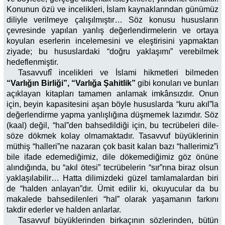
Konunun özü ve incelikleri, İslam kaynaklarından günümüz
diliyle verilmeye çalışılmıştır… Söz konusu hususların
çevresinde yapılan yanlış değerlendirmelerin ve ortaya
koyulan eserlerin incelemesini ve eleştirisini yapmaktan
ziyade; bu hususlardaki “doğru yaklaşımı” verebilmek
hedeflenmiştir.
Tasavvufî incelikleri ve İslami hikmetleri bilmeden
“Varlığın Birliği”, “Varlığa Şahitlik”
gibi konuları ve bunları
açıklayan kitapları tamamen anlamak imkânsızdır. Onun
için, beyin kapasitesini aşan böyle hususlarda “kuru akıl”la
değerlendirme yapma yanlışlığına düşmemek lazımdır. Söz
(kaal) değil, “hal”den bahsedildiği için, bu tecrübeleri dile-
söze dökmek kolay olmamaktadır. Tasavvuf büyüklerinin
müthiş “halleri”ne nazaran çok basit kalan bazı “hallerimiz”i
bile ifade edemediğimiz, dile dökemediğimiz göz önüne
alındığında, bu “akıl ötesi” tecrübelerin “sır”rına biraz olsun
yaklaşılabilir… Hatta dilimizdeki güzel tamlamalardan biri
de “halden anlayan”dır. Ümit edilir ki, okuyucular da bu
makalede bahsedilenleri “hal” olarak yaşamanın farkını
takdir ederler ve halden anlarlar.
Tasavvuf büyüklerinden birkaçının sözlerinden, bütün