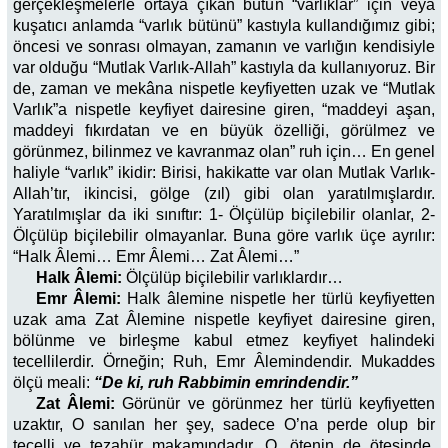
gerçekleşmelerle ortaya çıkan bütün “varlıklar” için veya
kuşatıcı anlamda “varlık bütünü” kastıyla kullandığımız gibi;
öncesi ve sonrası olmayan, zamanın ve varlığın kendisiyle
var olduğu “Mutlak Varlık-Allah” kastıyla da kullanıyoruz. Bir
de, zaman ve mekâna nispetle keyfiyetten uzak ve “Mutlak
Varlık”a nispetle keyfiyet dairesine giren, “maddeyi aşan,
maddeyi fıkırdatan ve en büyük özelliği, görülmez ve
görünmez, bilinmez ve kavranmaz olan” ruh için… En genel
haliyle “varlık” ikidir: Birisi, hakikatte var olan Mutlak Varlık-
Allah’tır, ikincisi, gölge (zıl) gibi olan yaratılmışlardır.
Yaratılmışlar da iki sınıftır: 1- Ölçülüp biçilebilir olanlar, 2-
Ölçülüp biçilebilir olmayanlar. Buna göre varlık üçe ayrılır:
“Halk Âlemi… Emr Âlemi… Zat Âlemi…”
Halk Âlemi:
Ölçülüp biçilebilir varlıklardır…
Emr Âlemi:
Halk âlemine nispetle her türlü keyfiyetten
uzak ama Zat Âlemine nispetle keyfiyet dairesine giren,
bölünme ve birleşme kabul etmez keyfiyet halindeki
tecellilerdir. Örneğin; Ruh, Emr Âlemindendir. Mukaddes
ölçü meali:
“De ki, ruh Rabbimin emrindendir.”
Zat Âlemi:
Görünür ve görünmez her türlü keyfiyetten
uzaktır, O sanılan her şey, sadece O’na perde olup bir
tecelli ve tezahür makamındadır. O, ötenin de ötesinde,