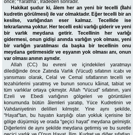
önce; “Yaratma”, İradeden sonradır.
Hakikat şudur ki, âlem her an yeni bir tecelli (İlahi
kudretin görülmesi) ile var olmaktadır. Eğer tecelli bir an
kesilse, varlığından eser kalmaz. Tecellide ise
tekrarlanma yoktur. Her tecelli eski varlığı giderir ve yeni
bir varlık meydana getirir. Tecellinin her varlığı
gidermesi, onun gidişi anında varlığın yok olması, yeni
bir varlığın yaratılması da başka bir tecellinin onu
meydana getirmesidir ve eşyanın yok olması anı, onun
var olması anının aynıdır.
Allah (CC) bu evreni ve içindekileri yaratmayı
dilediğinde önce Zatında Varlık (Vücud) sıfatının icabı ve
yansıması olarak, Celal ve Cemal sıfatlarının tecelli ve
tezahürlerini yaratmış ve bunun sonucu kâinat, tabiat ve
tüm varlıklar ortaya çıkmıştır. Allah “Vücud” sıfatının, yani
Ezeli ve Ebedi varlığının gölgeleri ve görüntüleri
konumunda bütün âlemleri yaratıp, Yüce Kudretinin ve
Vahdaniyetinin delilleri kılmıştır. Yine aynı şekilde,
“Hayat”tan, bu hayatın karşılığı olan yokluk içerisine bir
gölge düşürmüş ve orada “geçici hayat” meydana gelmiştir.
Diğerlerini de aynı şekilde meydana getirmiş ve bu suretle
geçici varlık ve O’nun Hayat, İlim, Kudret ve diğer sıfatları,