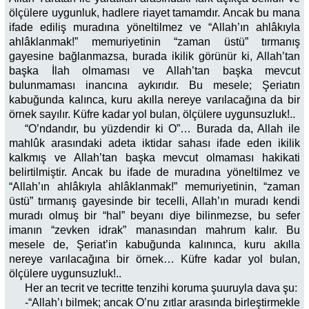
ölçülere uygunluk, hadlere riayet tamamdır. Ancak bu mana
ifade ediliş muradına yöneltilmez ve “Allah’ın ahlâkıyla
ahlâklanmak!” memuriyetinin “zaman üstü” tırmanış
gayesine bağlanmazsa, burada ikilik görünür ki, Allah’tan
başka İlah olmaması ve Allah’tan başka mevcut
bulunmaması inancına aykırıdır. Bu mesele; Şeriatın
kabuğunda kalınca, kuru akılla nereye varılacağına da bir
örnek sayılır. Küfre kadar yol bulan, ölçülere uygunsuzluk!..
“O’ndandır, bu yüzdendir ki O”… Burada da, Allah ile
mahlûk arasındaki adeta iktidar sahası ifade eden ikilik
kalkmış ve Allah’tan başka mevcut olmaması hakikati
belirtilmiştir. Ancak bu ifade de muradına yöneltilmez ve
“Allah’ın ahlâkıyla ahlâklanmak!” memuriyetinin, “zaman
üstü” tırmanış gayesinde bir tecelli, Allah’ın muradı kendi
muradı olmuş bir “hal” beyanı diye bilinmezse, bu sefer
imanın “zevken idrak” manasından mahrum kalır. Bu
mesele de, Şeriat’in kabuğunda kalınınca, kuru akılla
nereye varılacağına bir örnek… Küfre kadar yol bulan,
ölçülere uygunsuzluk!..
Her an tecrit ve tecritte tenzihi koruma şuuruyla dava şu:
-“Allah’ı bilmek; ancak O’nu zıtlar arasında birleştirmekle