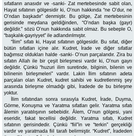
sıfatların anasıdır ve -sanki- Zat mertebesinde sabit olan,
Hayat sıfatının gölgesidir ki, O’nun hakkında “ne O’dur, ne
O’ndan başkadır” denmiştir. Bu gölge, Zat mertebesinin
gerisinde meydana geldiğinden, “O’ndan başka (gayr)
değildir.” sözü O’nun hakkında sabit olmaz. Bu sebeple O,
“başkalık-gayriyyet” ile adlandırılmıştır.
“İlim” sıfatı ki, Hayat sıfatının gölgesidir. Bu sıfat, diğer
bütün sıfatları içine alır. Kudret, İrade ve diğer sıfatlar
bağımsız oldukları halde -sanki- O’nun parçalarıdır. Zira bu
sıfatın Allah ile bir çeşit birleşmesi vardır ki, O’nun gayrı
değildir. Çünkü “huzuri ilim suretinde, bilginin, bilenin ve
bilinenin birleşmeleri” vardır. Lakin İlim sıfatının adeta
parçaları olan Kudret, kudret sahibi ve kudretlenmiş şey
arasında birleşme olmadığı gibi, İradede de bu birleşme
yoktur.
İlim sıfatından sonra sırasıyla Kudret, İrade, Duyma,
Görme, Konuşma ve Yaratma sıfatları gelir. Yaratma sıfatı
âlemin yaratılışının sebebidir. Âlem, O’nun gölgesi, yani
eseridir, fakat tecellisi değildir. Yaratma sıfatı, Kudret
sıfatının gerisindedir. Çünkü “fiil”in ve “terkin” gerçekliği
vardır ve yaratmada fiil tarafı belirmiştir. “Kudret”, İradeden