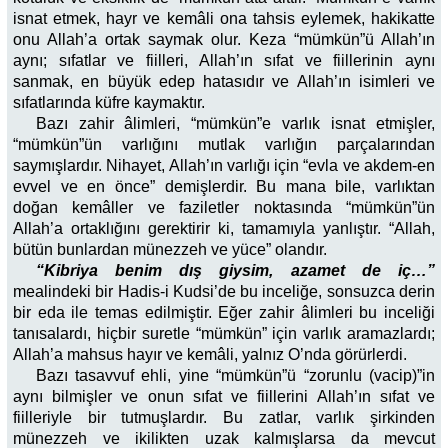
isnat etmek, hayr ve kemâli ona tahsis eylemek, hakikatte
onu Allah’a ortak saymak olur. Keza “mümkün”ü Allah’ın
aynı; sıfatlar ve fiilleri, Allah’ın sıfat ve fiillerinin aynı
sanmak, en büyük edep hatasıdır ve Allah’ın isimleri ve
sıfatlarında küfre kaymaktır.
Bazı zahir âlimleri, “mümkün”e varlık isnat etmişler,
“mümkün”ün varlığını mutlak varlığın parçalarından
saymışlardır. Nihayet, Allah’ın varlığı için “evla ve akdem-en
evvel ve en önce” demişlerdir. Bu mana bile, varlıktan
doğan kemâller ve faziletler noktasında “mümkün”ün
Allah’a ortaklığını gerektirir ki, tamamıyla yanlıştır. “Allah,
bütün bunlardan münezzeh ve yüce” olandır.
“Kibriya benim dış giysim, azamet de iç…”
mealindeki bir Hadis-i Kudsi’de bu inceliğe, sonsuzca derin
bir eda ile temas edilmiştir. Eğer zahir âlimleri bu inceliği
tanısalardı, hiçbir suretle “mümkün” için varlık aramazlardı;
Allah’a mahsus hayır ve kemâli, yalnız O’nda görürlerdi.
Bazı tasavvuf ehli, yine “mümkün”ü “zorunlu (vacip)”in
aynı bilmişler ve onun sıfat ve fiillerini Allah’ın sıfat ve
fiilleriyle bir tutmuşlardır. Bu zatlar, varlık şirkinden
münezzeh ve ikilikten uzak kalmışlarsa da mevcut