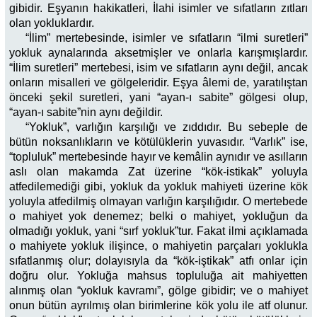
gibidir. Eşyanın hakikatleri, İlahi isimler ve sıfatların zıtları
olan yokluklardır.
“İlim” mertebesinde, isimler ve sıfatların “ilmi suretleri”
yokluk aynalarında aksetmişler ve onlarla karışmışlardır.
“İlim suretleri” mertebesi, isim ve sıfatların aynı değil, ancak
onların misalleri ve gölgeleridir. Eşya âlemi de, yaratılıştan
önceki şekil suretleri, yani “ayan-ı sabite” gölgesi olup,
“ayan-ı sabite”nin aynı değildir.
“Yokluk”, varlığın karşılığı ve zıddıdır. Bu sebeple de
bütün noksanlıkların ve kötülüklerin yuvasıdır. “Varlık” ise,
“topluluk” mertebesinde hayır ve kemâlin aynıdır ve asılların
aslı olan makamda Zat üzerine “kök-istikak” yoluyla
atfedilemediği gibi, yokluk da yokluk mahiyeti üzerine kök
yoluyla atfedilmiş olmayan varlığın karşılığıdır. O mertebede
o mahiyet yok denemez; belki o mahiyet, yokluğun da
olmadığı yokluk, yani “sırf yokluk”tur. Fakat ilmi açıklamada
o mahiyete yokluk ilişince, o mahiyetin parçaları yoklukla
sıfatlanmış olur; dolayısıyla da “kök-iştikak” atfı onlar için
doğru olur. Yokluğa mahsus topluluğa ait mahiyetten
alınmış olan “yokluk kavramı”, gölge gibidir; ve o mahiyet
onun bütün ayrılmış olan birimlerine kök yolu ile atf olunur.