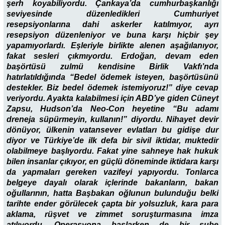
şerh koyabiliyordu. Çankaya’da cumhurbaşkanlığı
seviyesinde düzenledikleri Cumhuriyet
resepsiyonlarına dahi askerler katılmıyor, ayrı
resepsiyon düzenleniyor ve buna karşı hiçbir şey
yapamıyorlardı. Eşleriyle birlikte alenen aşağılanıyor,
fakat sesleri çıkmıyordu. Erdoğan, devam eden
başörtüsü zulmü kendisine Birlik Vakfı’nda
hatırlatıldığında “Bedel ödemek isteyen, başörtüsünü
destekler. Biz bedel ödemek istemiyoruz!” diye cevap
veriyordu. Ayakta kalabilmesi için ABD’ye giden Cüneyt
Zapsu, Hudson’da Neo-Con heyetine “Bu adamı
dreneja süpürmeyin, kullanın!” diyordu. Nihayet devir
dönüyor, ülkenin vatansever evlatları bu gidişe dur
diyor ve Türkiye’de ilk defa bir sivil iktidar, muktedir
olabilmeye başlıyordu. Fakat yine sahneye hak hukuk
bilen insanlar çıkıyor, en güçlü döneminde iktidara karşı
da yapmaları gereken vazifeyi yapıyordu. Tonlarca
belgeye dayalı olarak içlerinde bakanların, bakan
oğullarının, hatta Başbakan oğlunun bulunduğu belki
tarihte ender görülecek çapta bir yolsuzluk, kara para
aklama, rüşvet ve zimmet soruşturmasına imza
atılıyordu. Operasyona başlarken de bir şube