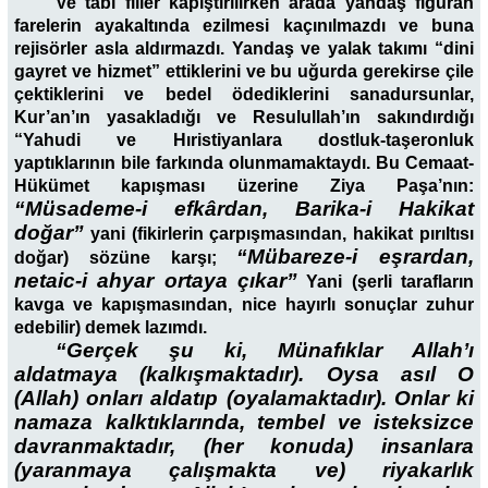
Ve tabi filler kapıştırılırken arada yandaş figüran
farelerin ayakaltında ezilmesi kaçınılmazdı ve buna
rejisörler asla aldırmazdı. Yandaş ve yalak takımı “dini
gayret ve hizmet” ettiklerini ve bu uğurda gerekirse çile
çektiklerini ve bedel ödediklerini sanadursunlar,
Kur’an’ın yasakladığı ve Resulullah’ın sakındırdığı
“Yahudi ve Hıristiyanlara dostluk-taşeronluk
yaptıklarının bile farkında olunmamaktaydı. Bu Cemaat-
Hükümet kapışması üzerine Ziya Paşa’nın:
“Müsademe-i efkârdan, Barika-i Hakikat
doğar”
yani (fikirlerin çarpışmasından, hakikat pırıltısı
“Mübareze-i eşrardan,
doğar) sözüne karşı;
netaic-i ahyar ortaya çıkar”
Yani (şerli tarafların
kavga ve kapışmasından, nice hayırlı sonuçlar zuhur
edebilir) demek lazımdı.
“Gerçek şu ki, Münafıklar Allah’ı
aldatmaya (kalkışmaktadır). Oysa asıl O
(Allah) onları aldatıp (oyalamaktadır). Onlar ki
namaza kalktıklarında, tembel ve isteksizce
davranmaktadır, (her konuda) insanlara
(yaranmaya çalışmakta ve) riyakarlık