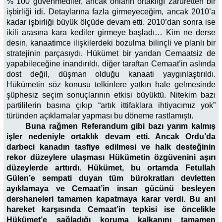
% 100 güvenmediler, ancak onların ortaklığı zaruretten bir
işbirliği idi. Detaylarına fazla girmeyeceğim, ancak 2010’a
kadar işbirliği büyük ölçüde devam etti. 2010’dan sonra ise
ikili arasına kara kediler girmeye başladı… Kim ne derse
desin, kanaatimce ilişkilerdeki bozulma bilinçli ve planlı bir
stratejinin parçasıydı. Hükümet bir yandan Cemaatsiz de
yapabileceğine inandırıldı, diğer taraftan Cemaat’in aslında
dost değil, düşman olduğu kanaati yaygınlaştırıldı.
Hükümetin söz konusu telkinlere yatkın hale gelmesinde
şüphesiz seçim sonuçlarının etkisi büyüktü. Nitekim bazı
partililerin basına çıkıp “artık ittifaklara ihtiyacımız yok”
türünden açıklamalar yapması bu döneme rastlamıştı.
Buna rağmen Referandum gibi bazı yarım kalmış
işler nedeniyle ortaklık devam etti. Ancak Ordu’da
darbeci kanadın tasfiye edilmesi ve halk desteğinin
rekor düzeylere ulaşması Hükümetin özgüvenini aşırı
düzeylerde arttırdı. Hükümet, bu ortamda Fetullah
Gülen’e sempati duyan tüm bürokratları devletten
ayıklamaya ve Cemaat’in insan gücünü besleyen
dershaneleri tamamen kapatmaya karar verdi. Bu ani
hareket karşısında Cemaat’in tepkisi ise öncelikle
Hükümet’e sağladığı koruma kalkanını tamamen