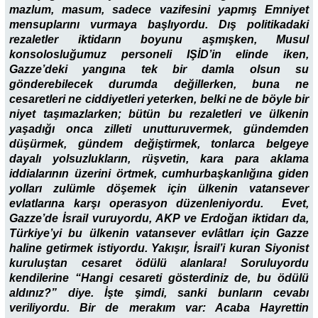
mazlum, masum, sadece vazifesini yapmış Emniyet
mensuplarını vurmaya başlıyordu. Dış politikadaki
rezaletler iktidarın boyunu aşmışken, Musul
konsolosluğumuz personeli IŞİD’in elinde iken,
Gazze’deki yangına tek bir damla olsun su
gönderebilecek durumda değillerken, buna ne
cesaretleri ne ciddiyetleri yeterken, belki ne de böyle bir
niyet taşımazlarken; bütün bu rezaletleri ve ülkenin
yaşadığı onca zilleti unutturuvermek, gündemden
düşürmek, gündem değiştirmek, tonlarca belgeye
dayalı yolsuzlukların, rüşvetin, kara para aklama
iddialarının üzerini örtmek, cumhurbaşkanlığına giden
yolları zulümle döşemek için ülkenin vatansever
evlatlarına karşı operasyon düzenleniyordu. Evet,
Gazze’de İsrail vuruyordu, AKP ve Erdoğan iktidarı da,
Türkiye’yi bu ülkenin vatansever evlâtları için Gazze
haline getirmek istiyordu. Yakışır, İsrail’i kuran Siyonist
kuruluştan cesaret ödülü alanlara! Soruluyordu
kendilerine “Hangi cesareti gösterdiniz de, bu ödülü
aldınız?” diye. İşte şimdi, sanki bunların cevabı
veriliyordu. Bir de merakım var: Acaba Hayrettin