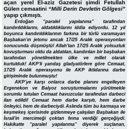
açan yerel El-aziz Gazetesi şimdi Fetullah
Gülen cemaatini
“Milli Derin Devletin Gölgesi”
yapıp çıkmıştı.
Erdoğan “paralel yapılanma” tarafından
kandırıldıklarını, aldatıldıklarını iddia ediyordu. 12 yıl
boyunca kandırıldıklarının farkına bir türlü varamayan
Başbakan’ın jetonu ancak 17/25 Aralık operasyonları
sonucunda düşmüştü! Allah’tan 17/25 Aralık yolsuzluk
kovuşturması oldu da aldatılan, kandırılan bir başbakan
tarafından yönetilmekten ülke ve millet olarak
kurtulduk! AKP’li yandaş gladyatörlere göre Cemaat,
17/25 Aralık operasyonu ile AKP iktidarına darbe
girişiminde bulunmuştu!
AKP’ye karşı onlarca darbe planını engelleyen
Ergenekon ve Balyoz soruşturmalarını yürütmekle
sorumlu tutulan Cemaat havuzcular tarafından darbeci
ilan edildi! Cemaat hem darbe karşıtı, hem darbe
önleyici, hem de darbeciydi. Aslında tüm bu karmaşa ve
keşmekeş içerisinde gizlenmeye çalışılan Başbakan ile
İsrail’in mercimeği çoktan fırına verdiği gerçeğiydi.
Hakikatte “paralel yapılanma” diyerek suçlanan,