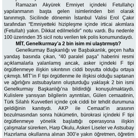
Ramazan Akyürek Emniyet içindeki Fetullahçı
yapılanmanın başta gelen isimlerinden biri olarak
tanınmıştı. Sicilinde dönemin İstanbul Valisi Erol Çakır
tarafından “Emniyetteki hizipleşme içinde irticai akımlara
(Fetullah) yakın. Dikkat edilmelidir” notu vardı. Bu nedenle
100 üzerinden 35 sicil notu verilen tek polis konumundaydı.
MİT, Genelkurmay’a 2 bin isim mi ulaştırmıştı?
Genelkurmay Başkanlığı ve Başbakanlık, geçen hafta
yandaş basında çıkan, “40 paralel paşa” haberini resmi
açıklamalarla yalanlamış ancak, asker içindeki F tipi
örgütlenmeye ilişkin sıkıntının ciddi boyutta olduğu ortaya
çıkmıştı. MİT’in F tipi örgütlenme ile ilişkisi olduğu saptanan
ve ağırlığını astsubayların oluşturduğu yaklaşık 2 bin ismi
Genelkurmay Başkanlığı’na bildirdiği konuşulmaktaydı.
Kulislere yansıyan bilgilerin ayrıntıları, Gülen cemaatinin,
Türk Silahlı Kuvvetleri içinde çok ciddi bir tehdit durumuna
geldiğinin kanıtıydı. AKP ile Cemaat’in arasının
bozulmasından sonra hükümetin, bürokrasi içindeki F tipi
örgütlenmeye yönelik başlattığı operasyona ilişkin
çalışmalar sürerken, Harp Okulu, Askeri Liseler ve Astsubay
Hazırlama okullarına alınan 300’e yakın öğretmen, öğretim