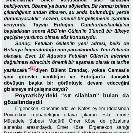
bekliyorum. Obama’ya bunu söyledim. Bir kırmızı bülten
çıkardığımız andan itibaren, şu anda bulunduğu yerde
duramayacaktır” sözleri, önemli bir gelişmenin işaretini
veriyordu. Tayyip Erdoğan, Cumhurbaşkanlığı’na
başladıktan sonra ABD’nin Gülen’in 3’üncü bir ülkeye
geçişine yardımcı olması söz konusuydu.
Sonuç: Fetullah Gülen’in yeni adresi, belki de
Britanya İmparatorluğu’nun parçalarından Yeni Zelanda
olacaktı. Evet, 10 Ağustos Fetullah Gülen’in inlerinin
dağıtılması sürecinin önemli bir aşaması olarak ta tarihe
[1]
yazılacaktı”
diyen Bülent Erandaç, yoksa Cemaat’e
yeni görevler verildiğini ve Erdoğan’la danışıklı
dövüşün başka bir görüntüyle devam edeceğini
gizlemeye mi çalışmaktaydı?
Poyrazköy’deki “sır silahları” bulan da
gözaltındaydı!
Ergenekon kapsamsında ve Kafes eylem iddiasında
Poyrazköy cephaneliğini ortaya çıkaran eski Terörle
Mücadele Şubesi Müdürü Ömer Köse de gözaltına
alınanlar arasındaydı. Ömer Köse, Ergenekon sanığı