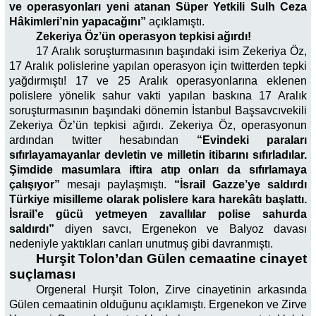
ve operasyonları yeni atanan Süper Yetkili Sulh Ceza
Hâkimleri’nin yapacağını”
açıklamıştı.
Zekeriya Öz’ün operasyon tepkisi ağırdı!
17 Aralık soruşturmasının başındaki isim Zekeriya Öz,
17 Aralık polislerine yapılan operasyon için twitterden tepki
yağdırmıştı! 17 ve 25 Aralık operasyonlarına eklenen
polislere yönelik sahur vakti yapılan baskına 17 Aralık
soruşturmasının başındaki dönemin İstanbul Başsavcıvekili
Zekeriya Öz’ün tepkisi ağırdı. Zekeriya Öz, operasyonun
ardından twitter hesabından
“Evindeki paraları
sıfırlayamayanlar devletin ve milletin itibarını sıfırladılar.
Şimdide masumlara iftira atıp onları da sıfırlamaya
çalışıyor”
mesajı paylaşmıştı.
“İsrail Gazze’ye saldırdı
Türkiye misilleme olarak polislere kara harekâtı başlattı.
İsrail’e gücü yetmeyen zavallılar polise sahurda
saldırdı”
diyen savcı, Ergenekon ve Balyoz davası
nedeniyle yaktıkları canları unutmuş gibi davranmıştı.
Hurşit Tolon’dan Gülen cemaatine cinayet
suçlaması
Orgeneral Hurşit Tolon, Zirve cinayetinin arkasında
Gülen cemaatinin olduğunu açıklamıştı. Ergenekon ve Zirve