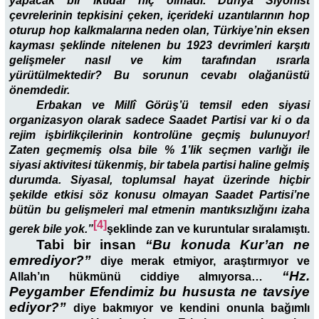
yapacak bir iktidar hiç olmadı. Dünya Siyonist
çevrelerinin tepkisini çeken, içerideki uzantılarının hop
oturup hop kalkmalarına neden olan, Türkiye’nin eksen
kayması şeklinde nitelenen bu 1923 devrimleri karşıtı
gelişmeler nasıl ve kim tarafından ısrarla
yürütülmektedir? Bu sorunun cevabı olağanüstü
önemdedir.
Erbakan ve Millî Görüş’ü temsil eden siyasi
organizasyon olarak sadece Saadet Partisi var ki o da
rejim işbirlikçilerinin kontrolüne geçmiş bulunuyor!
Zaten geçmemiş olsa bile % 1’lik seçmen varlığı ile
siyasi aktivitesi tükenmiş, bir tabela partisi haline gelmiş
durumda. Siyasal, toplumsal hayat üzerinde hiçbir
şekilde etkisi söz konusu olmayan Saadet Partisi’ne
bütün bu gelişmeleri mal etmenin mantıksızlığını izaha
[4]
gerek bile yok.”
şeklinde zan ve kuruntular sıralamıştı.
Tabi bir insan
“Bu konuda Kur’an ne
emrediyor?”
diye merak etmiyor, araştırmıyor ve
“Hz.
Allah’ın hükmünü ciddiye almıyorsa…
Peygamber Efendimiz bu hususta ne tavsiye
ediyor?”
diye bakmıyor ve kendini onunla bağımlı