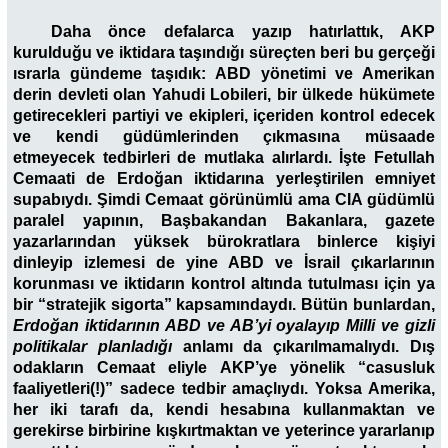
Daha önce defalarca yazıp hatırlattık, AKP
kurulduğu ve iktidara taşındığı süreçten beri bu gerçeği
ısrarla gündeme taşıdık: ABD yönetimi ve Amerikan
derin devleti olan Yahudi Lobileri, bir ülkede hükümete
getirecekleri partiyi ve ekipleri, içeriden kontrol edecek
ve kendi güdümlerinden çıkmasına müsaade
etmeyecek tedbirleri de mutlaka alırlardı. İşte Fetullah
Cemaati de Erdoğan iktidarına yerleştirilen emniyet
supabıydı. Şimdi Cemaat görünümlü ama CIA güdümlü
paralel yapının, Başbakandan Bakanlara, gazete
yazarlarından yüksek bürokratlara binlerce kişiyi
dinleyip izlemesi de yine ABD ve İsrail çıkarlarının
korunması ve iktidarın kontrol altında tutulması için ya
bir “stratejik sigorta” kapsamındaydı. Bütün bunlardan,
Erdoğan iktidarının ABD ve AB’yi oyalayıp Milli ve gizli
politikalar planladığı
anlamı da çıkarılmamalıydı. Dış
odakların Cemaat eliyle AKP’ye yönelik “casusluk
faaliyetleri(!)” sadece tedbir amaçlıydı. Yoksa Amerika,
her iki tarafı da, kendi hesabına kullanmaktan ve
gerekirse birbirine kışkırtmaktan ve yeterince yararlanıp