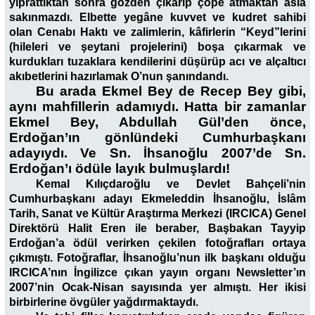
yıprattıktan sonra gözden çıkarıp çöpe atmaktan asla
sakınmazdı. Elbette yegâne kuvvet ve kudret sahibi
olan Cenabı Haktı ve zalimlerin, kâfirlerin “Keyd”lerini
(hileleri ve şeytani projelerini) boşa çıkarmak ve
kurdukları tuzaklara kendilerini düşürüp acı ve alçaltıcı
akıbetlerini hazırlamak O’nun şanındandı.
Bu arada Ekmel Bey de Recep Bey gibi,
aynı mahfillerin adamıydı. Hatta bir zamanlar
Ekmel Bey, Abdullah Gül’den önce,
Erdoğan’ın gönlündeki Cumhurbaşkanı
adayıydı. Ve Sn. İhsanoğlu 2007’de Sn.
Erdoğan’ı ödüle layık bulmuşlardı!
Kemal Kılıçdaroğlu ve Devlet Bahçeli’nin
Cumhurbaşkanı adayı Ekmeleddin İhsanoğlu, İslâm
Tarih, Sanat ve Kültür Araştırma Merkezi (IRCICA) Genel
Direktörü Halit Eren ile beraber, Başbakan Tayyip
Erdoğan’a ödül verirken çekilen fotoğrafları ortaya
çıkmıştı. Fotoğraflar, İhsanoğlu’nun ilk başkanı olduğu
IRCICA’nın İngilizce çıkan yayın organı Newsletter’ın
2007’nin Ocak-Nisan sayısında yer almıştı. Her ikisi
birbirlerine övgüler yağdırmaktaydı.