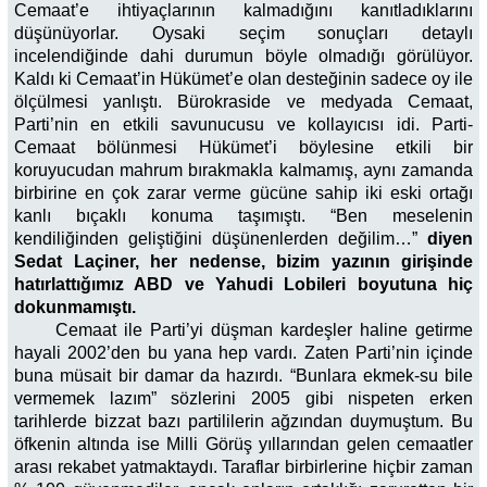
Cemaat’e ihtiyaçlarının kalmadığını kanıtladıklarını
düşünüyorlar. Oysaki seçim sonuçları detaylı
incelendiğinde dahi durumun böyle olmadığı görülüyor.
Kaldı ki Cemaat’in Hükümet’e olan desteğinin sadece oy ile
ölçülmesi yanlıştı. Bürokraside ve medyada Cemaat,
Parti’nin en etkili savunucusu ve kollayıcısı idi. Parti-
Cemaat bölünmesi Hükümet’i böylesine etkili bir
koruyucudan mahrum bırakmakla kalmamış, aynı zamanda
birbirine en çok zarar verme gücüne sahip iki eski ortağı
kanlı bıçaklı konuma taşımıştı. “Ben meselenin
kendiliğinden geliştiğini düşünenlerden değilim…”
diyen
Sedat Laçiner, her nedense, bizim yazının girişinde
hatırlattığımız ABD ve Yahudi Lobileri boyutuna hiç
dokunmamıştı.
Cemaat ile Parti’yi düşman kardeşler haline getirme
hayali 2002’den bu yana hep vardı. Zaten Parti’nin içinde
buna müsait bir damar da hazırdı. “Bunlara ekmek-su bile
vermemek lazım” sözlerini 2005 gibi nispeten erken
tarihlerde bizzat bazı partililerin ağzından duymuştum. Bu
öfkenin altında ise Milli Görüş yıllarından gelen cemaatler
arası rekabet yatmaktaydı. Taraflar birbirlerine hiçbir zaman