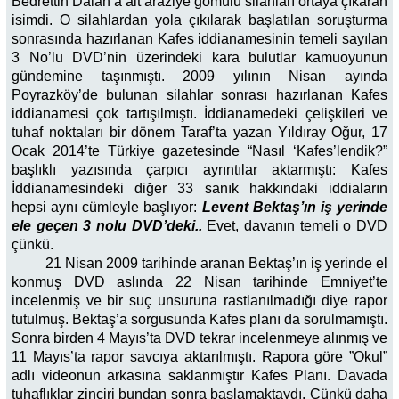
Bedrettin Dalan’a ait araziye gömülü silahları ortaya çıkaran
isimdi. O silahlardan yola çıkılarak başlatılan soruşturma
sonrasında hazırlanan Kafes iddianamesinin temeli sayılan
3 No’lu DVD’nin üzerindeki kara bulutlar kamuoyunun
gündemine taşınmıştı. 2009 yılının Nisan ayında
Poyrazköy’de bulunan silahlar sonrası hazırlanan Kafes
iddianamesi çok tartışılmıştı. İddianamedeki çelişkileri ve
tuhaf noktaları bir dönem Taraf’ta yazan Yıldıray Oğur, 17
Ocak 2014’te Türkiye gazetesinde “Nasıl ‘Kafes’lendik?”
başlıklı yazısında çarpıcı ayrıntılar aktarmıştı: Kafes
İddianamesindeki diğer 33 sanık hakkındaki iddiaların
hepsi aynı cümleyle başlıyor:
Levent Bektaş’ın iş yerinde
ele geçen 3 nolu DVD’deki..
Evet, davanın temeli o DVD
çünkü.
21 Nisan 2009 tarihinde aranan Bektaş’ın iş yerinde el
konmuş DVD aslında 22 Nisan tarihinde Emniyet’te
incelenmiş ve bir suç unsuruna rastlanılmadığı diye rapor
tutulmuş. Bektaş’a sorgusunda Kafes planı da sorulmamıştı.
Sonra birden 4 Mayıs’ta DVD tekrar incelenmeye alınmış ve
11 Mayıs’ta rapor savcıya aktarılmıştı. Rapora göre ”Okul”
adlı videonun arkasına saklanmıştır Kafes Planı. Davada
tuhaflıklar zinciri bundan sonra başlamaktaydı. Çünkü daha