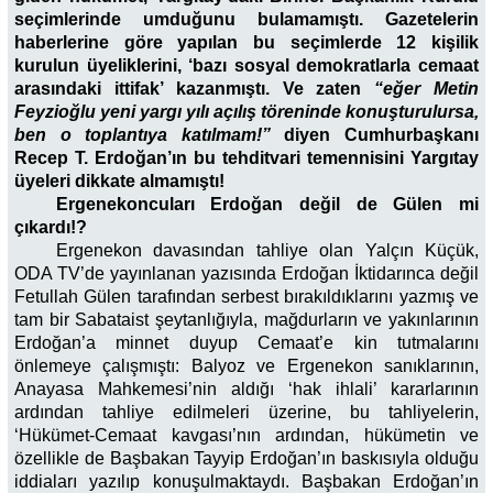
seçimlerinde umduğunu bulamamıştı. Gazetelerin
haberlerine göre yapılan bu seçimlerde 12 kişilik
kurulun üyeliklerini, ‘bazı sosyal demokratlarla cemaat
arasındaki ittifak’ kazanmıştı. Ve zaten
“eğer Metin
Feyzioğlu yeni yargı yılı açılış töreninde konuşturulursa,
ben o toplantıya katılmam!”
diyen Cumhurbaşkanı
Recep T. Erdoğan’ın bu tehditvari temennisini Yargıtay
üyeleri dikkate almamıştı!
Ergenekoncuları Erdoğan değil de Gülen mi
çıkardı!?
Ergenekon davasından tahliye olan Yalçın Küçük,
ODA TV’de yayınlanan yazısında Erdoğan İktidarınca değil
Fetullah Gülen tarafından serbest bırakıldıklarını yazmış ve
tam bir Sabataist şeytanlığıyla, mağdurların ve yakınlarının
Erdoğan’a minnet duyup Cemaat’e kin tutmalarını
önlemeye çalışmıştı: Balyoz ve Ergenekon sanıklarının,
Anayasa Mahkemesi’nin aldığı ‘hak ihlali’ kararlarının
ardından tahliye edilmeleri üzerine, bu tahliyelerin,
‘Hükümet-Cemaat kavgası’nın ardından, hükümetin ve
özellikle de Başbakan Tayyip Erdoğan’ın baskısıyla olduğu
iddiaları yazılıp konuşulmaktaydı. Başbakan Erdoğan’ın