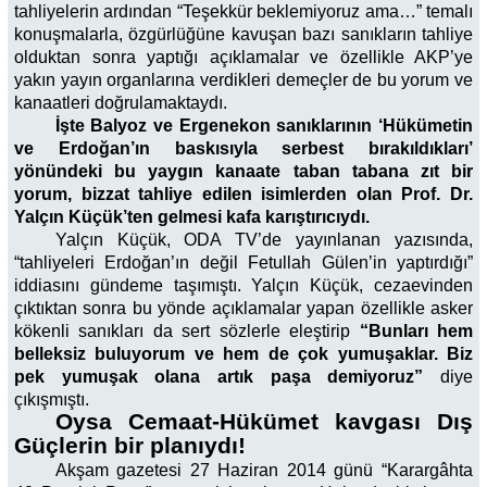
tahliyelerin ardından “Teşekkür beklemiyoruz ama…” temalı
konuşmalarla, özgürlüğüne kavuşan bazı sanıkların tahliye
olduktan sonra yaptığı açıklamalar ve özellikle AKP’ye
yakın yayın organlarına verdikleri demeçler de bu yorum ve
kanaatleri doğrulamaktaydı.
İşte Balyoz ve Ergenekon sanıklarının ‘Hükümetin
ve Erdoğan’ın baskısıyla serbest bırakıldıkları’
yönündeki bu yaygın kanaate taban tabana zıt bir
yorum, bizzat tahliye edilen isimlerden olan Prof. Dr.
Yalçın Küçük’ten gelmesi kafa karıştırıcıydı.
Yalçın Küçük, ODA TV’de yayınlanan yazısında,
“tahliyeleri Erdoğan’ın değil Fetullah Gülen’in yaptırdığı”
iddiasını gündeme taşımıştı. Yalçın Küçük, cezaevinden
çıktıktan sonra bu yönde açıklamalar yapan özellikle asker
kökenli sanıkları da sert sözlerle eleştirip
“Bunları hem
belleksiz buluyorum ve hem de çok yumuşaklar. Biz
pek yumuşak olana artık paşa demiyoruz”
diye
çıkışmıştı.
Oysa Cemaat-Hükümet kavgası Dış
Güçlerin bir planıydı!
Akşam gazetesi 27 Haziran 2014 günü “Karargâhta