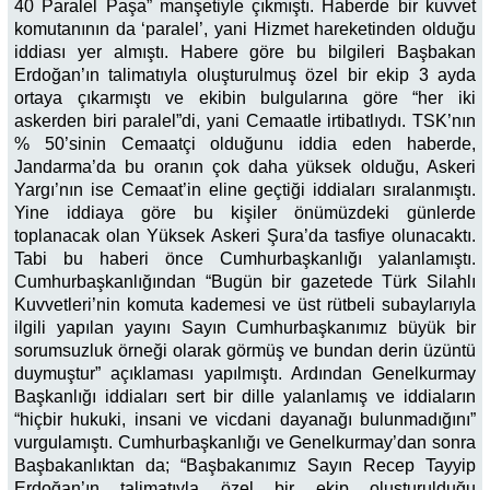
40 Paralel Paşa” manşetiyle çıkmıştı. Haberde bir kuvvet
komutanının da ‘paralel’, yani Hizmet hareketinden olduğu
iddiası yer almıştı. Habere göre bu bilgileri Başbakan
Erdoğan’ın talimatıyla oluşturulmuş özel bir ekip 3 ayda
ortaya çıkarmıştı ve ekibin bulgularına göre “her iki
askerden biri paralel”di, yani Cemaatle irtibatlıydı. TSK’nın
% 50’sinin Cemaatçi olduğunu iddia eden haberde,
Jandarma’da bu oranın çok daha yüksek olduğu, Askeri
Yargı’nın ise Cemaat’in eline geçtiği iddiaları sıralanmıştı.
Yine iddiaya göre bu kişiler önümüzdeki günlerde
toplanacak olan Yüksek Askeri Şura’da tasfiye olunacaktı.
Tabi bu haberi önce Cumhurbaşkanlığı yalanlamıştı.
Cumhurbaşkanlığından “Bugün bir gazetede Türk Silahlı
Kuvvetleri’nin komuta kademesi ve üst rütbeli subaylarıyla
ilgili yapılan yayını Sayın Cumhurbaşkanımız büyük bir
sorumsuzluk örneği olarak görmüş ve bundan derin üzüntü
duymuştur” açıklaması yapılmıştı. Ardından Genelkurmay
Başkanlığı iddiaları sert bir dille yalanlamış ve iddiaların
“hiçbir hukuki, insani ve vicdani dayanağı bulunmadığını”
vurgulamıştı. Cumhurbaşkanlığı ve Genelkurmay’dan sonra
Başbakanlıktan da; “Başbakanımız Sayın Recep Tayyip
Erdoğan’ın talimatıyla özel bir ekip oluşturulduğu