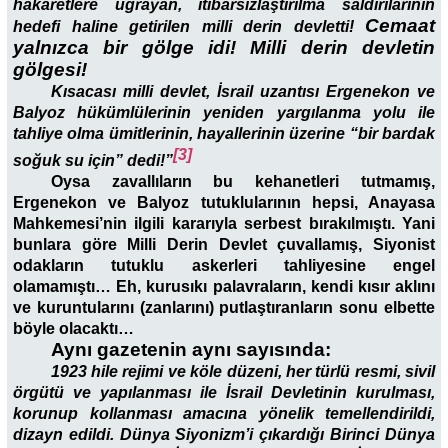
hakaretlere uğrayan, itibarsızlaştırılma saldırılarının
Cemaat
hedefi haline getirilen milli derin devletti!
yalnızca bir gölge idi! Milli derin devletin
gölgesi!
Kısacası milli devlet, İsrail uzantısı Ergenekon ve
Balyoz hükümlülerinin yeniden yargılanma yolu ile
tahliye olma ümitlerinin, hayallerinin üzerine “bir bardak
[3]
soğuk su için” dedi!”
Oysa zavallıların bu kehanetleri tutmamış,
Ergenekon ve Balyoz tutuklularının hepsi, Anayasa
Mahkemesi’nin ilgili kararıyla serbest bırakılmıştı. Yani
bunlara göre Milli Derin Devlet çuvallamış, Siyonist
odakların tutuklu askerleri tahliyesine engel
olamamıştı… Eh, kurusıkı palavraların, kendi kısır aklını
ve kuruntularını (zanlarını) putlaştıranların sonu elbette
böyle olacaktı…
Aynı gazetenin aynı sayısında:
1923 hile rejimi ve köle düzeni, her türlü resmi, sivil
örgütü ve yapılanması ile İsrail Devletinin kurulması,
korunup kollanması amacına yönelik temellendirildi,
dizayn edildi. Dünya Siyonizm’i çıkardığı Birinci Dünya