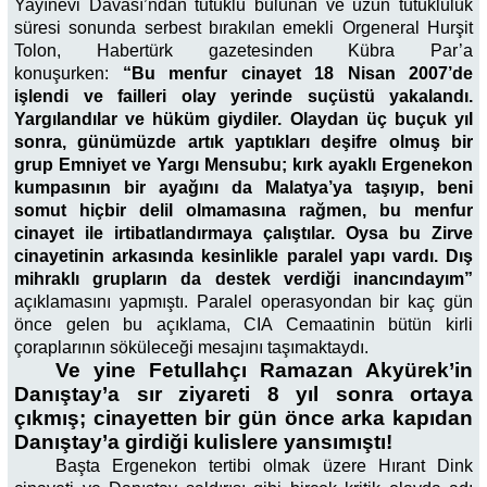
Yayınevi Davası’ndan tutuklu bulunan ve uzun tutukluluk
süresi sonunda serbest bırakılan emekli Orgeneral Hurşit
Tolon, Habertürk gazetesinden Kübra Par’a
konuşurken:
“Bu menfur cinayet 18 Nisan 2007’de
işlendi ve failleri olay yerinde suçüstü yakalandı.
Yargılandılar ve hüküm giydiler. Olaydan üç buçuk yıl
sonra, günümüzde artık yaptıkları deşifre olmuş bir
grup Emniyet ve Yargı Mensubu; kırk ayaklı Ergenekon
kumpasının bir ayağını da Malatya’ya taşıyıp, beni
somut hiçbir delil olmamasına rağmen, bu menfur
cinayet ile irtibatlandırmaya çalıştılar. Oysa bu Zirve
cinayetinin arkasında kesinlikle paralel yapı vardı. Dış
mihraklı grupların da destek verdiği inancındayım”
açıklamasını yapmıştı. Paralel operasyondan bir kaç gün
önce gelen bu açıklama, CIA Cemaatinin bütün kirli
çoraplarının söküleceği mesajını taşımaktaydı.
Ve yine Fetullahçı Ramazan Akyürek’in
Danıştay’a sır ziyareti 8 yıl sonra ortaya
çıkmış; cinayetten bir gün önce arka kapıdan
Danıştay’a girdiği kulislere yansımıştı!
Başta Ergenekon tertibi olmak üzere Hırant Dink