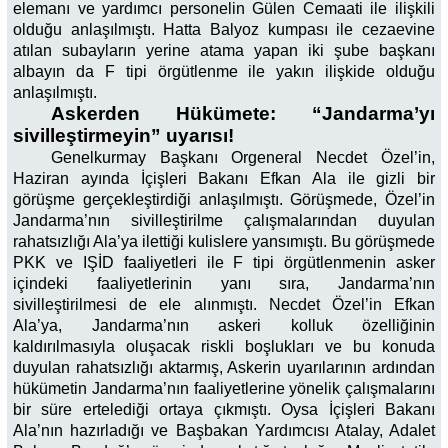
elemanı ve yardımcı personelin Gülen Cemaati ile ilişkili
olduğu anlaşılmıştı. Hatta Balyoz kumpası ile cezaevine
atılan subayların yerine atama yapan iki şube başkanı
albayın da F tipi örgütlenme ile yakın ilişkide olduğu
anlaşılmıştı.
Askerden Hükümete: “Jandarma’yı
sivilleştirmeyin” uyarısı!
Genelkurmay Başkanı Orgeneral Necdet Özel’in,
Haziran ayında İçişleri Bakanı Efkan Ala ile gizli bir
görüşme gerçekleştirdiği anlaşılmıştı. Görüşmede, Özel’in
Jandarma’nın sivilleştirilme çalışmalarından duyulan
rahatsızlığı Ala’ya ilettiği kulislere yansımıştı. Bu görüşmede
PKK ve IŞİD faaliyetleri ile F tipi örgütlenmenin asker
içindeki faaliyetlerinin yanı sıra, Jandarma’nın
sivilleştirilmesi de ele alınmıştı. Necdet Özel’in Efkan
Ala’ya, Jandarma’nın askeri kolluk özelliğinin
kaldırılmasıyla oluşacak riskli boşlukları ve bu konuda
duyulan rahatsızlığı aktarmış, Askerin uyarılarının ardından
hükümetin Jandarma’nın faaliyetlerine yönelik çalışmalarını
bir süre ertelediği ortaya çıkmıştı. Oysa İçişleri Bakanı
Ala’nın hazırladığı ve Başbakan Yardımcısı Atalay, Adalet