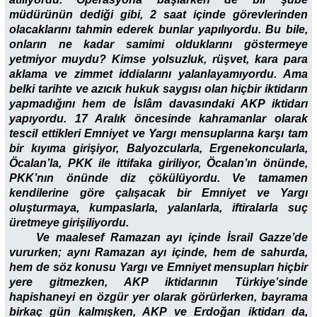
müdürünün dediği gibi, 2 saat içinde görevlerinden
olacaklarını tahmin ederek bunlar yapılıyordu. Bu bile,
onların ne kadar samimi olduklarını göstermeye
yetmiyor muydu? Kimse yolsuzluk, rüşvet, kara para
aklama ve zimmet iddialarını yalanlayamıyordu. Ama
belki tarihte ve azıcık hukuk saygısı olan hiçbir iktidarın
yapmadığını hem de İslâm davasındaki AKP iktidarı
yapıyordu. 17 Aralık öncesinde kahramanlar olarak
tescil ettikleri Emniyet ve Yargı mensuplarına karşı tam
bir kıyıma girişiyor, Balyozcularla, Ergenekoncularla,
Öcalan’la, PKK ile ittifaka giriliyor, Öcalan’ın önünde,
PKK’nın önünde diz çökülüyordu. Ve tamamen
kendilerine göre çalışacak bir Emniyet ve Yargı
oluşturmaya, kumpaslarla, yalanlarla, iftiralarla suç
üretmeye girişiliyordu.
Ve maalesef Ramazan ayı içinde İsrail Gazze’de
vururken; aynı Ramazan ayı içinde, hem de sahurda,
hem de söz konusu Yargı ve Emniyet mensupları hiçbir
yere gitmezken, AKP iktidarının Türkiye’sinde
hapishaneyi en özgür yer olarak görürlerken, bayrama
birkaç gün kalmışken, AKP ve Erdoğan iktidarı da,