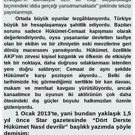
biçimindeki iddia gerçeği yansıtmamaktadır” şeklinde tekzip
yayınlanmıştı.
Ortada büyük oyunlar tezgâhlanıyordu, Türkiye
büyük bir hesaplaşamaya şahitlik ediyordu. Bazıları
sorunu sadece Hükümet-Cemaat kapışması olarak
değerlendiriyordu, oysa yaşananlar devletten tasfiye
olan bir ekibin ve bir zihniyetin eski mevzilerine geri
dönüş macerasını yansıtıyordu. Hükümet, özellikle
AKP’nin zirvesi kişisel kızgınlık ve öfkenin de etkisiyle
tek bir noktaya, daha doğrusu odaklanması istenilen
yere doğru saldırıyor; Cemaat de aynı şekilde
Hükümet’e karşı pozisyon alıyordu… Belki de
tarihimizde hiç görmediğimiz sertlikte bir kan davası,
makam ve menfaat kavgası yürütülüyordu, ancak
kanaatimce bu oyunun iki aktörünün çok daha
ötesindeki dış güçler boyutu halkımızdan özenle
gizleniyordu.
1 Ocak 2013’te, yani bundan yaklaşık 1,5
yıl önce Star gazetesinde “Dört Derste
Hükümet Nasıl devrilir” başlıklı yazımda şöyle
demişim: