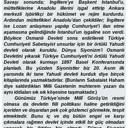
Savaşı sonunda; İngiltere’ye Başkent İstanbul’u,
müttefiklerine Anadolu illerini işgal ettirip Ankara
merkezli işbirlikçi bir hükümet ve rejim kurdurdu.
Ardından müttefikleri Anadolu’dan çekildiler; İngiltere
ise Lozan anlaşması yapılıp Cumhuriyet’i ilan etme
aşamasına gelindiğinde İstanbul’un işgaline son verdi.
Böylece Osmanlı Devleti sona erdirilerek Türkiye
Cumhuriyeti Sabetayist unsurlar için bir örtülü Yahudi
devleti olarak kuruldu. Dünya Siyonizm’i Osmanlı
Devletini yıkarak Türkiye Cumhuriyeti’ni örtülü Yahudi
Devleti olarak kurmayı 1897 Basel Konferansında
planladı. Bu yüzden Siyonistler biz 20. Asrın ilk
yarısında iki tane Yahudi devleti kurduk diye birçok
kitaplarında yazmaktadırlar.
(Bunların Sabataist Haham
diye saldırdıkları Milli Gazetenin muhterem yazarı da
aynı iddiaları sık sık köşesine taşımaktadır.)
Günümüz Türkiye’sinde Millî Görüş’ün resmi
olmasa da devletin fiili politikası haline getirildiğini
içeriden ve dışarıdan pek çok gözlemci görmekte, tespit
etmektedir. Bunu iç ve dış bütün engel ve karşı
çıkmalara rağmen devlet içinde etkili bir güç olmadan