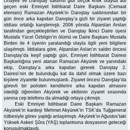
cinayeti ve Danıştay saldırısı gibi birçok kritik olayda adı
geçen eski Emniyet İstihbarat Daire Başkanı (Cemaat
elemanı) Ramazan Akyürek’in Danıştay saldırısından bir
gün önce arka kapıdan Danıştay’a gizli bir ziyaret yaptığı
iddiası ortalığı karıştırmıştı. 2006 yılında Alparslan Arslan
tarafından gerçekleştirilen ve Danıştay İkinci Daire üyesi
Mustafa Yücel Özbilgin’in ölümü ve Daire Başkanı Mustafa
Birden ile 4 üyenin yaralandığı olayla ilgili yeni bilgilere
ulaşılmıştı. İddialara göre, Alparslan Aslan’ın saldırı öncesi
Danıştay’da keşif yaptığı gün, Emniyet İstihbarat Dairesi
Başkanlığına yeni atanan Ramazan Akyürek ve yanındaki
ekip, Danıştay’a arka kapıdan girerek Danıştay 2.
Dairesi’nin de bulunduğu kat da dahil olmak üzere bazı
kişilere ziyarette bulunmuşlardı. Ziyaret öncesi Danıştay’da
görevli bir polisten kendilerini arka kapıdan almasını
istediği öğrenilen Akyürek ve ekibinin ziyaret sırasında
yanına cep telefonu da almadığı ortaya çıkmıştı.
Eski Emniyet İstihbarat Daire Başkanı Ramazan
Akyürek’in kardeşi Mehmet Akyürek’in TSK’da Tuğgeneral
rütbesiyle görev yaptığı anlaşılmıştı. Akyürek’in Ağustos’taki
Yüksek Askeri Şûra (YAŞ) toplantısına dosyasının geleceği
konuşulmaktaydı.