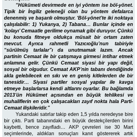
“Hükümeti devirmede en iyi yöntem ise böl-yönet.
Tipik bir İngiliz geleneği olan bu yöntem defalarca
denenmiş ve başarılı olmuştur. ‘Böl-yönet’te iki noktaya
çalışılabilir: 1) Yukarıya, 2) Tabana… Bunlar içinde en
‘kolayı’ Cemaatle gerilime oynamak gibi duruyor. Çünkü
bu konuda fitneye oldukça müsait bir ortam zaten
mevcut. Ayrıca rahmetli Yazıcıoğlu’nun tabiriyle
“sürülmüş tarlalar”ı da unutmamak lazım. Ancak
partinin Cemaat ile bir çatışmaya girmesi intihar etmek
anlamına gelir. Çünkü Cemaat siyasi bir yapı değil,
sosyal bir olgudur. Cemaat AKP’nin tabanı dendiğinde
akla gelebilecek en sıkı ve en geniş kitlelerden de bir
tanesidir… Siyasi partiler sosyal yapılar ile kavga
etmeye başlarlarsa kendi altlarını oyarlar. Bu bağlamda
2013’ün Hükümet açısından en büyük tehlikesi ve
muhaliflerin en çok çalışacakları zayıf nokta hala Parti-
Cemaat ilişkileridir.”
Yukarıdaki satırlar takip eden 1,5 yılda neredeyse bire
bir çıktı. Parti tabanındaki en büyük destekçilerden birini
kaybetti, bence zayıfladı… AKP çevreleri ise 30 Mart
seçimlerinde, aldıkları sonuçları kanıt göstererek artık