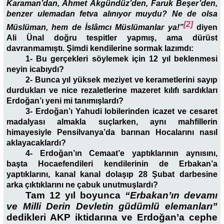
Karaman’dan, Ahmet Akgündüz’den, Faruk Beşer’den,
benzer ulemadan fetva alınıyor muydu? Ne de olsa
[2]
Müslüman, hem de İslâmcı Müslümanlar ya!”
diyen
Ali Ünal doğru tespitler yapmış, ama dürüst
davranmamıştı. Şimdi kendilerine sormak lazımdı:
1- Bu gerçekleri söylemek için 12 yıl beklenmesi
neyin icabıydı?
2- Bunca yıl yüksek meziyet ve kerametlerini sayıp
durdukları ve nice rezaletlerine mazeret kılıfı sardıkları
Erdoğan’ı yeni mi tanımışlardı?
3- Erdoğan’ı Yahudi lobilerinden icazet ve cesaret
madalyası almakla suçlarken, aynı mahfillerin
himayesiyle Pensilvanya’da barınan Hocalarını nasıl
aklayacaklardı?
4- Erdoğan’ın Cemaat’e yaptıklarının aynısını,
başta Hocaefendileri kendilerinin de Erbakan’a
yaptıklarını, kanal kanal dolaşıp 28 Şubat darbesine
arka çıktıklarını ne çabuk unutmuşlardı?
Tam 12 yıl boyunca
“Erbakan’ın devamı
ve Milli Derin Devletin güdümlü elemanları”
dedikleri AKP iktidarına ve Erdoğan’a cephe