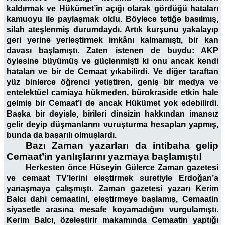
kaldırmak ve Hükümet’in açığı olarak gördüğü hataları
kamuoyu ile paylaşmak oldu. Böylece tetiğe basılmış,
silah ateşlenmiş durumdaydı. Artık kurşunu yakalayıp
geri yerine yerleştirmek imkânı kalmamıştı, bir kan
davası başlamıştı. Zaten istenen de buydu: AKP
öylesine büyümüş ve güçlenmişti ki onu ancak kendi
hataları ve bir de Cemaat yıkabilirdi. Ve diğer taraftan
yüz binlerce öğrenci yetiştiren, geniş bir medya ve
entelektüel camiaya hükmeden, bürokraside etkin hale
gelmiş bir Cemaat’i de ancak Hükümet yok edebilirdi.
Başka bir deyişle, birileri dinsizin hakkından imansız
gelir deyip düşmanlarını vuruşturma hesapları yapmış,
bunda da başarılı olmuşlardı.
Bazı Zaman yazarları da intibaha gelip
Cemaat’in yanlışlarını yazmaya başlamıştı!
Herkesten önce Hüseyin Gülerce Zaman gazetesi
ve cemaat TV’lerini eleştirmek suretiyle Erdoğan’a
yanaşmaya çalışmıştı. Zaman gazetesi yazarı Kerim
Balcı dahi cemaatini, eleştirmeye başlamış, Cemaatin
siyasetle arasına mesafe koyamadığını vurgulamıştı.
Kerim Balcı, özeleştirir makamında Cemaatin yaptığı