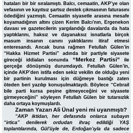
hataları bir bir sıralamıştı. Balcı, cemaatin, AKP’ye olan
vefasının ve kayıtsız şartsız destek çıkmasının faturasını
ödediğini yazmıştı. Cemaatin siyasetle arasına mesafe
koyamadığının altını çizen Kerim Balcı’nın, Ergenekon
davası ve gazetecilerin yargılandığı davalarda da hata
yaptıklarını, haksız ve dayanaksız isnatlarla birçok
masum insanın canını yaktıklarını itiraf etmesi
enteresandı. Ancak buna rağmen Fetullah Gülen’in
“Hakka Hizmet Partisi” adında bir partiyle siyasete
“Merkez Partisi”
gireceği iddiaları sonunda
ile
gerçeğe dönüşmüş durumdaydı. Fetullah Gülen’in,
içinde AKP’den istifa eden sekiz vekilin de olduğu yeni
bir partinin kurulması için düğmeye bastığı zaten
öteden beri yazılıp konuşulmaktaydı. Böylece “Cebrail
bile parti kursa peşine gitmeyeceğini ve siyasete
girmeyeceğini” söyleyen Fetullah Gülen bir tutarsızlık
daha ortaya koymuşlardı.
Zaman Yazarı Ali Ünal yeni mi uyanmıştı?
“AKP iktidarı, her defasında onlarca subayın
“irtica” denilerek ordudan ihraç edildiği YAŞ
toplantılarında, Gül’üyle de, Erdoğan’ıyla da sadece