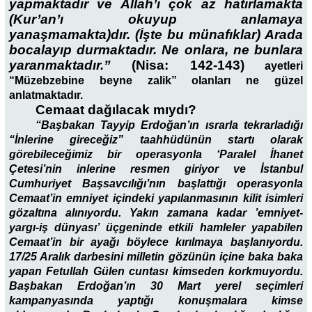
yapmaktadır ve Allah’ı çok az hatırlamakta
(Kur’an’ı okuyup anlamaya
yanaşmamakta)dır. (İşte bu münafıklar) Arada
bocalayıp durmaktadır. Ne onlara, ne bunlara
yaranmaktadır.”
(Nisa: 142-143)
ayetleri
“Müzebzebine beyne zalik” olanları ne güzel
anlatmaktadır.
Cemaat dağılacak mıydı?
“Başbakan Tayyip Erdoğan’ın ısrarla tekrarladığı
“İnlerine gireceğiz” taahhüdünün startı olarak
görebileceğimiz bir operasyonla ‘Paralel İhanet
Çetesi’nin inlerine resmen giriyor ve İstanbul
Cumhuriyet Başsavcılığı’nın başlattığı operasyonla
Cemaat’in emniyet içindeki yapılanmasının kilit isimleri
gözaltına alınıyordu. Yakın zamana kadar ’emniyet-
yargı-iş dünyası’ üçgeninde etkili hamleler yapabilen
Cemaat’in bir ayağı böylece kırılmaya başlanıyordu.
17/25 Aralık darbesini milletin gözünün içine baka baka
yapan Fetullah Gülen cuntası kimseden korkmuyordu.
Başbakan Erdoğan’ın 30 Mart yerel seçimleri
kampanyasında yaptığı konuşmalara kimse