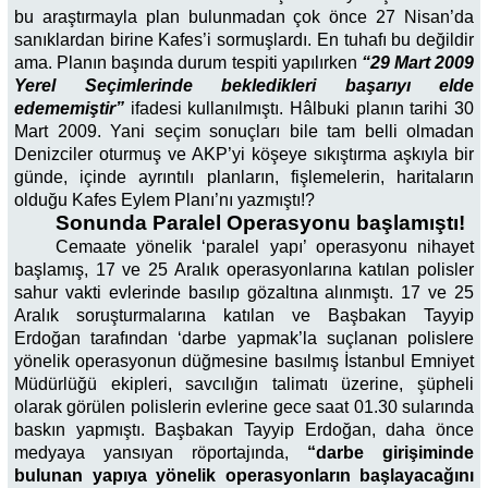
bu araştırmayla plan bulunmadan çok önce 27 Nisan’da
sanıklardan birine Kafes’i sormuşlardı. En tuhafı bu değildir
ama. Planın başında durum tespiti yapılırken
“29 Mart 2009
Yerel Seçimlerinde bekledikleri başarıyı elde
edememiştir”
ifadesi kullanılmıştı. Hâlbuki planın tarihi 30
Mart 2009. Yani seçim sonuçları bile tam belli olmadan
Denizciler oturmuş ve AKP’yi köşeye sıkıştırma aşkıyla bir
günde, içinde ayrıntılı planların, fişlemelerin, haritaların
olduğu Kafes Eylem Planı’nı yazmıştı!?
Sonunda Paralel Operasyonu başlamıştı!
Cemaate yönelik ‘paralel yapı’ operasyonu nihayet
başlamış, 17 ve 25 Aralık operasyonlarına katılan polisler
sahur vakti evlerinde basılıp gözaltına alınmıştı. 17 ve 25
Aralık soruşturmalarına katılan ve Başbakan Tayyip
Erdoğan tarafından ‘darbe yapmak’la suçlanan polislere
yönelik operasyonun düğmesine basılmış İstanbul Emniyet
Müdürlüğü ekipleri, savcılığın talimatı üzerine, şüpheli
olarak görülen polislerin evlerine gece saat 01.30 sularında
baskın yapmıştı. Başbakan Tayyip Erdoğan, daha önce
medyaya yansıyan röportajında,
“darbe girişiminde
bulunan yapıya yönelik operasyonların başlayacağını