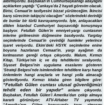
aldırmıyordu. Başbakan’ın Cumhurbaşkanlığı adaylığını
açıklarken yaptığı “Çankaya’da 2 hayati görevim olacak.
Birisi, Cemaat’in tasfiyesini bizzat yürüteceğim. İkincisi
barış sürecinin takipçisi olacağım” sözlerindeki derinliği
de bunlar bir türlü kavrayamıyordu. İşte, anlayacakları
dilden İstanbul Cumhuriyet başsavcılığı konuşmaya
başlıyor. Fetullah Gülen’in emniyet-yargı cuntasının
inlerine girilmesinin düğmesine basılıyordu. Yargıtay
seçimlerinde Cemaat’in çevirdiği hamleler yeterince
işaret veriyordu. Ekim’deki HSYK seçimlerine enine
boyuna hazırlanan Cemaat’in, yargı ayağının da
kırılmasının gereği ortaya çıkıyordu. Malum, Kırmızı
Kitap, Türkiye’nin iç ve dış tehditlerini sıralıyordu.
Siyaset Belgesi’nin uygulama esaslarını gösteren
‘Strateji Belgesi’nde isimlendirilen tehditlere karşı hangi
önlemlerin hangi araçlarla ve hangi yolla alınacağı
gösteriliyordu. Kırmızı kitaba giren bilgilere göre:
”Fetullah Gülen cuntası ulusal güvenliğimizi
tehdit eden bir yapıdır”
anlamı çıkıyordu.
Başbakan, Fetullah Gülen’i Amerika’dan çekip almaya
kararlı görünüyor; ATV-AHaber TV yayınında
“Amerika’nın Gülen konusunda tavır almasını