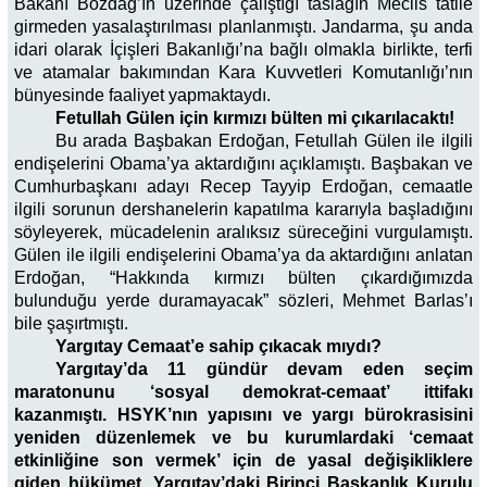
Bakanı Bozdağ’ın üzerinde çalıştığı taslağın Meclis tatile
girmeden yasalaştırılması planlanmıştı. Jandarma, şu anda
idari olarak İçişleri Bakanlığı’na bağlı olmakla birlikte, terfi
ve atamalar bakımından Kara Kuvvetleri Komutanlığı’nın
bünyesinde faaliyet yapmaktaydı.
Fetullah Gülen için kırmızı bülten mi çıkarılacaktı!
Bu arada Başbakan Erdoğan, Fetullah Gülen ile ilgili
endişelerini Obama’ya aktardığını açıklamıştı. Başbakan ve
Cumhurbaşkanı adayı Recep Tayyip Erdoğan, cemaatle
ilgili sorunun dershanelerin kapatılma kararıyla başladığını
söyleyerek, mücadelenin aralıksız süreceğini vurgulamıştı.
Gülen ile ilgili endişelerini Obama’ya da aktardığını anlatan
Erdoğan, “Hakkında kırmızı bülten çıkardığımızda
bulunduğu yerde duramayacak” sözleri, Mehmet Barlas’ı
bile şaşırtmıştı.
Yargıtay Cemaat’e sahip çıkacak mıydı?
Yargıtay’da 11 gündür devam eden seçim
maratonunu ‘sosyal demokrat-cemaat’ ittifakı
kazanmıştı. HSYK’nın yapısını ve yargı bürokrasisini
yeniden düzenlemek ve bu kurumlardaki ‘cemaat
etkinliğine son vermek’ için de yasal değişikliklere
giden hükümet, Yargıtay’daki Birinci Başkanlık Kurulu