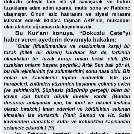
dokuzlu çeteyle tam elli yıl savaşarak ve bütün
tuzaklarını adım adım aşarak, mutlu sona ve Rabbine
ulaşmıştır. O’nun aziz hatırasını ve siyasi mirasını
istismar ederek iktidara taşınan AKP’nin, mukadder
olan akıbete uğraması da kaçınılmazdır.
Bu Kur’ani konuya, “Dokuzlu Çete”yi
haber veren ayetlerin devamıyla bakalım:
“Onlar (Müslümanlara ve mazlumlara karşı) bir
tuzak (hileli bir düzen) kurdular. Biz de, farkında
olmadıkları bir tuzak kurup onları helak ettik. (Bu
tuzakları onların başına geçirdik.) Artık Sen bak gör ki,
bu hile rejimlerinin (ve zulümlerinin) sonu nasıl oldu. Biz
onları ve kavimlerini toptan mahvettik. İşte (şu
harabeler), zulümleri yüzünden başlarına çökmüş evleri
(ve şehirleridir). Şüphesiz (düşünüp gerçeği) bilen bir
kavim için bunda büyük ibretler vardır. (Bunları
düşünüp anlayanlar için, bir ibret ve hikmet levhâsı
olarak bıraktık.) İman edenleri ve kötülükten sakınan
kimseleri ise kurtardık. (Yani; Semud
ve Hz. Salih
kavminden inananları, küfür
ve kötülükten kaçınanları
selamete çıkardık.)”[9]