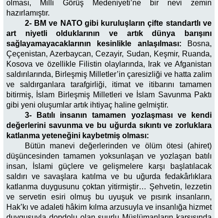
olması, Milli Görüş Medeniyeti’ne bir nevi zemin
hazırlamıştır.
2- BM ve NATO gibi kuruluşların çifte standartlı ve
art niyetli olduklarının ve artık dünya barışını
sağlayamayacaklarının kesinlikle anlaşılması:
Bosna,
Çeçenistan, Azerbaycan, Cezayir, Sudan, Keşmir, Ruanda,
Kosova ve özellikle Filistin olaylarında, Irak ve Afganistan
saldırılarında, Birleşmiş Milletler’in çaresizliği ve hatta zalim
ve saldırganlara tarafgirliği, itimat ve itibarını tamamen
bitirmiş, İslam Birleşmiş Milletleri ve İslam Savunma Paktı
gibi yeni oluşumlar artık ihtiyaç haline gelmiştir.
3- Batılı insanın tamamen yozlaşması ve kendi
değerlerini savunma ve bu uğurda sıkıntı ve zorluklara
katlanma yeteneğini kaybetmiş olması:
Bütün manevi değerlerinden ve ölüm ötesi (ahiret)
düşüncesinden tamamen yoksunlaşan ve yozlaşan batılı
insan, İslami güçlere ve gelişmelere karşı başlatılacak
saldırı ve savaşlara katılma ve bu uğurda fedakârlıklara
katlanma duygusunu çoktan yitirmiştir… Şehvetin, lezzetin
ve servetin esiri olmuş bu uyuşuk ve pısırık insanların,
Hak’kı ve adaleti hâkim kılma arzusuyla ve insanlığa hizmet
duygusuyla dopdolu olan şuurlu Müslümanların karşısında