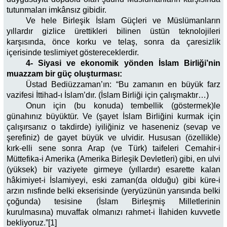
tutunmaları imkânsız gibidir.
Ve hele Birleşik İslam Güçleri ve Müslümanların
yıllardır gizlice ürettikleri bilinen üstün teknolojileri
karşısında, önce korku ve telaş, sonra da çaresizlik
içerisinde teslimiyet göstereceklerdir.
4- Siyasi ve ekonomik yönden İslam Birliği’nin
muazzam bir güç oluşturması:
Üstad Bediüzzaman’ın: “Bu zamanın en büyük farz
vazifesi İttihad-ı İslam’dır. (İslam Birliği için çalışmaktır…)
Onun için (bu konuda) tembellik (göstermek)le
günahınız büyüktür. Ve (şayet İslam Birliğini kurmak için
çalışırsanız o takdirde) iyiliğiniz ve haseneniz (sevap ve
şerefiniz) de gayet büyük ve ulvidir. Hususan (özellikle)
kırk-elli sene sonra Arap (ve Türk) taifeleri Cemahir-i
Müttefika-i Amerika (Amerika Birleşik Devletleri) gibi, en ulvi
(yüksek) bir vaziyete girmeye (yıllardır) esarette kalan
hâkimiyet-i İslamiyeyi, eski zaman(da olduğu) gibi küre-i
arzın nısfinde belki ekserisinde (yeryüzünün yarısında belki
çoğunda) tesisine (İslam Birleşmiş Milletlerinin
kurulmasına) muvaffak olmanızı rahmet-i İlahiden kuvvetle
bekliyoruz.”[1]