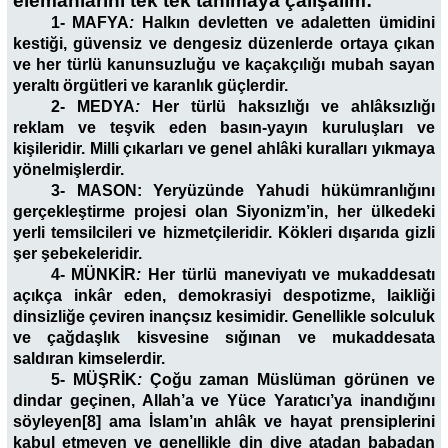
elemanlarını tek tek tanımaya çalışalım:
1- MAFYA
:
Halkın devletten ve adaletten ümidini
kestiği, güvensiz ve dengesiz düzenlerde ortaya çıkan
ve her türlü kanunsuzluğu ve kaçakçılığı mubah sayan
yeraltı örgütleri ve karanlık güçlerdir.
2- MEDYA
:
Her türlü haksızlığı ve ahlâksızlığı
reklam ve teşvik eden basın-yayın kuruluşları ve
kişileridir. Milli çıkarları ve genel ahlâki kuralları yıkmaya
yönelmişlerdir.
3- MASON: Yeryüzünde Yahudi hükümranlığını
gerçekleştirme projesi olan Siyonizm’in, her ülkedeki
yerli temsilcileri ve hizmetçileridir. Kökleri dışarıda gizli
şer şebekeleridir.
4- MÜNKİR
:
Her türlü maneviyatı ve mukaddesatı
açıkça inkâr eden, demokrasiyi despotizme, laikliği
dinsizliğe çeviren inançsız kesimidir. Genellikle solculuk
ve çağdaşlık kisvesine sığınan ve mukaddesata
saldıran kimselerdir.
5- MÜŞRİK
:
Çoğu zaman Müslüman görünen ve
dindar geçinen, Allah’a ve Yüce Yaratıcı’ya inandığını
söyleyen[8]
ama İslam’ın ahlâk ve hayat prensiplerini
kabul etmeyen ve genellikle din diye atadan babadan