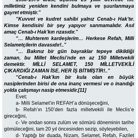
milletimiz yeniden kendini bulmaya ve şuurlanmaya
gayret etmiştir.”
“Kuvvet ve kudret sahibi yalnız Cenab-ı Hak’tır.
Kimse kendisini bir şey yapıyor sanmamalıdır. Asıl
amaç Cenab-ı Hak’kın rızasıdır.”
“… Muhterem kardeşlerim… Herkese Refah, Milli
Selametçilerin davasıdır!..”
“… Bakınız bir gün bayraklar tepeye dikildiği
zaman, bu Millet Meclisi’nde en az 150 Milletvekili
demektir. MİLLİ SELAMET, 150 MİLLETVEKİLİ
ÇIKARDIĞI ZAMAN İSE, HER İŞ BİTMİŞTİR!..”
“Cenab-ı Hak’kın bir kula olan en büyük
nasiplerinden birisi de ona inanç vermesi ve o inandığı
yolda çalışmayı nasip etmesidir.[11]
Evet;
a- Milli Selamet’in REFAH’a dönüşeceğini,
b- Refah’ın 150’den fazla milletvekili ile Meclis’e
gireceğini,
c- Ve ondan sonra zulüm ve sömürü döneminin tarihe
gömüleceğini, tam 20 yıl öncesinden sezip, söyleyebilen,
d- Yaptığı bir duada, Nizam, Selamet, Refah, Fazilet