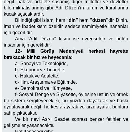
değil, hak ve adalete susamış diğer milletler ve devletler
bile mıknatıslanmış gibi, Adil Düzen’in kurum ve kurallarına
kucak açacaklardır.
Bilindiği gibi İslam, hem
“din”
hem
“düzen”
dir. Dinin,
iman ve ibadet kısmı özeldir, sadece samimiyetle inananlar
için geçerlidir.
Ama “Adil Düzen” kısmı ise evrenseldir ve bütün
insanlar için gereklidir.
12- Milli Görüş Medeniyeti herkesi hayrette
bırakacak bir hız ve heyecanla:
a- Sanayi ve Teknolojide,
b- Ekonomi ve Ticarette,
c- Hukuk ve Adalette,
d- İlim, Araştırma ve Eğitimde,
e- Demokrasi ve Hürriyette,
f- Sosyal Denge ve Siyasette, öylesine üstün ve örnek
bir sistem sergileyecek ki, bu yüzden dayatarak ve baskı
uygulayarak değil, herkes arayarak ve arzulayarak bunlara
sahip çıkacaktır.
Ve bir nevi Asr-ı Saadet sonrası benzer fetihler ve
gelişmeler yaşanacaktır.
Hatırlanacağı gibi;