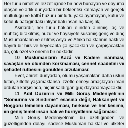
Her türlü nimet ve lezzet içinde bir nevi bunayan ve doyuma
ulaşan ve artık dünyadan bir beklentisi kalmayan ve gerçek
mutluluğu ve kalbî huzuru bir türlü yakalayamayan, küfür ve
kötülük batağındaki ihtiyar batı insanına karşılık;
Asırlardır, her türlü hakları elinden alınmış, aç ve
muhtaç bırakılmış, huzur ve haysiyete susamış genç ve dinç
Müslümanların ve ezilmiş Asya ve Afrika halklarının haklı ve
hayırlı bir hırs ve heyecanla çalışacakları ve çarpışacakları
da, çok özel ve önemli bir noktadır.
10- Müslümanların Kazâ ve Kadere inanması,
savaştan ve ölümden korkmaması, cennet saadetini ve
şehadet rütbesini gönülden arzulaması:
Evet, ahireti dünyadan, ölümü yaşamaktan daha üstün
tutan, zilletle yaşamaktansa izzetle ölmeyi amaçlayan iman
orduları karşısında, hiçbir saldırgan güç dayanamayacaktır.
11- Adil Düzen’in ve Milli Görüş Medeniyeti’nin
“Sömürme ve Sindirme” esasına değil, Hakkaniyet ve
Hoşgörü temeline dayanması, herkese ve her kesime,
en geniş temel insan hak ve hürriyetlerini sağlaması:
Milli Görüş Medeniyeti’nin bu özelliğinden ve
güzelliğinden dolayı, sadece Müslüman halklar ve ülkeler