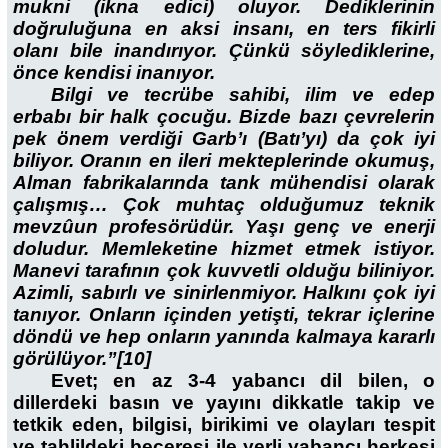
mukni (ikna edici) oluyor. Dediklerinin
doğruluğuna en aksi insanı, en ters fikirli
olanı bile inandırıyor. Çünkü söylediklerine,
önce kendisi inanıyor.
Bilgi ve tecrübe sahibi, ilim ve edep
erbabı bir halk çocuğu. Bizde bazı çevrelerin
pek önem verdiği Garb’ı (Batı’yı) da çok iyi
biliyor. Oranın en ileri mekteplerinde okumuş,
Alman fabrikalarında tank mühendisi olarak
çalışmış… Çok muhtaç olduğumuz teknik
mevzûun profesörüdür. Yaşı genç ve enerji
doludur. Memleketine hizmet etmek istiyor.
Manevi tarafının çok kuvvetli olduğu biliniyor.
Azimli, sabırlı ve sinirlenmiyor. Halkını çok iyi
tanıyor. Onların içinden yetişti, tekrar içlerine
döndü ve hep onların yanında kalmaya kararlı
görülüyor.”[10]
Evet; en az 3-4 yabancı dil bilen, o
dillerdeki basın ve yayını dikkatle takip ve
tetkik eden, bilgisi, birikimi ve olayları tespit
ve tahlildeki beceresi ile yerli yabancı herkesi