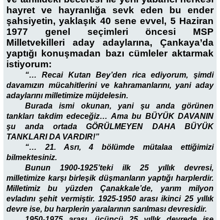
hayret ve hayranlığa sevk eden bu ender
şahsiyetin, yaklaşık 40 sene evvel, 5 Haziran
1977 genel seçimleri öncesi MSP
Milletvekilleri aday adaylarına, Çankaya’da
yaptığı konuşmadan bazı cümleler aktarmak
istiyorum:
“… Recai Kutan Bey’den rica ediyorum, şimdi
davamızın mücahitlerini ve kahramanlarını, yani aday
adaylarını milletimize müjdelesin.
Burada ismi okunan, yani şu anda görünen
tankları takdim edeceğiz… Ama bu BÜYÜK DAVANIN
şu anda ortada GÖRÜLMEYEN DAHA BÜYÜK
TANKLARI DA VARDIR!”
“… 21. Asrı, 4 bölümde mütalaa ettiğimizi
bilmektesiniz.
Bunun 1900-1925’teki ilk 25 yıllık devresi,
milletimize karşı birleşik düşmanların yaptığı harplerdir.
Milletimiz bu yüzden Çanakkale’de, yarım milyon
evladını şehit vermiştir. 1925-1950 arası ikinci 25 yıllık
devre ise, bu harplerin yaralarının sarılması devresidir.
1950-1975 arası, üçüncü 25 yıllık devrede ise