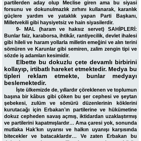
partilerden aday olup Meclise giren ama bu siyasi
forsunu ve dokunulmazlık zırhını kullanarak, karanlık
güçlere yardım ve yataklık yapan Parti Başkanı,
Milletvekili gibi haysiyetsiz ve hain siyasilerdir.
9- MAL (haram ve haksız servet) SAHİPLERİ:
Bunlar faiz, karaborsa, ihtikâr, rantiyecilik, devlet ihalesi
gibi hileli ve haram yollarla milletin emeğini ve alın terini
sömüren ve Karunlar gibi semiren, zalim zengin tipi ve
sözde iş adamları kesimidir.
Elbette bu dokuzlu çete devamlı birbirini
kollayıp, irtibatlı hareket etmektedir. Medya bu
tipleri reklam etmekte, bunlar medyayı
beslemektedir.
İşte ülkemizde de, yıllardır çöreklenen ve toplumun
başına bir kâbus gibi çöken bu şer cephesi ve şeytan
şebekesi, zulüm ve sömürü düzenlerinin köklerini
kurutacağı için Erbakan’ın partilerine ve hükümetine
dokuz cepheden savaş açmış, iktidardan uzaklaştırmış
ve partilerini kapatmışlardır… Ama çaresi yok, sonunda
mutlaka Hak’kın uyarısı ve halkın uyanışı karşısında
bitecekler ve batacaklardır… Ve zaten Erbakan bu