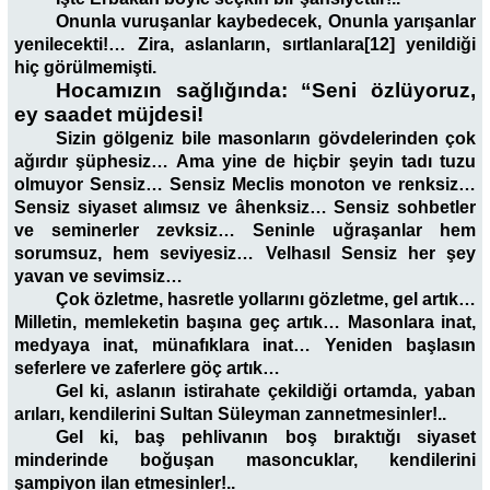
Onunla vuruşanlar kaybedecek, Onunla yarışanlar
yenilecekti!… Zira, aslanların, sırtlanlara
[12]
yenildiği
hiç görülmemişti.
Hocamızın sağlığında: “Seni özlüyoruz,
ey saadet müjdesi!
Sizin gölgeniz bile masonların gövdelerinden çok
ağırdır şüphesiz… Ama yine de hiçbir şeyin tadı tuzu
olmuyor Sensiz… Sensiz Meclis monoton ve renksiz…
Sensiz siyaset alımsız ve âhenksiz… Sensiz sohbetler
ve seminerler zevksiz… Seninle uğraşanlar hem
sorumsuz, hem seviyesiz… Velhasıl Sensiz her şey
yavan ve sevimsiz…
Çok özletme, hasretle yollarını gözletme, gel artık…
Milletin, memleketin başına geç artık… Masonlara inat,
medyaya inat, münafıklara inat… Yeniden başlasın
seferlere ve zaferlere göç artık…
Gel ki, aslanın istirahate çekildiği ortamda, yaban
arıları, kendilerini Sultan Süleyman zannetmesinler!..
Gel ki, baş pehlivanın boş bıraktığı siyaset
minderinde boğuşan masoncuklar, kendilerini
şampiyon ilan etmesinler!..