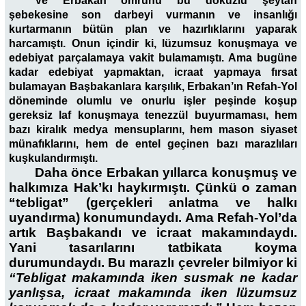
Ve Erbakan ömrünü bu dokuzlu şeytan
şebekesine son darbeyi vurmanın ve insanlığı
kurtarmanın bütün plan ve hazırlıklarını yaparak
harcamıştı. Onun içindir ki, lüzumsuz konuşmaya ve
edebiyat parçalamaya vakit bulamamıştı. Ama bugüne
kadar edebiyat yapmaktan, icraat yapmaya fırsat
bulama­yan Başbakanlara karşılık, Erbakan’ın Refah-Yol
döneminde olumlu ve onurlu işler peşinde ko­şup
gereksiz laf konuşmaya tenezzül buyurmaması, hem
bazı kiralık medya mensuplarını, hem mason siyaset
münafıklarını, hem de entel geçinen bazı marazlıları
kuşkulandırmıştı.
Daha önce Erbakan yıllarca konuşmuş ve
halkımıza Hak’kı haykırmıştı. Çünkü o zaman
“tebligat” (gerçekleri anlatma ve halkı
uyandırma) konumundaydı. Ama Refah-Yol’da
artık Başbakandı ve icraat makamındaydı.
Yani tasarılarını tatbikata koyma
durumundaydı. Bu marazlı çevreler bilmiyor ki
“Tebligat makamında iken susmak ne kadar
yanlışsa, icraat makamında iken lüzumsuz