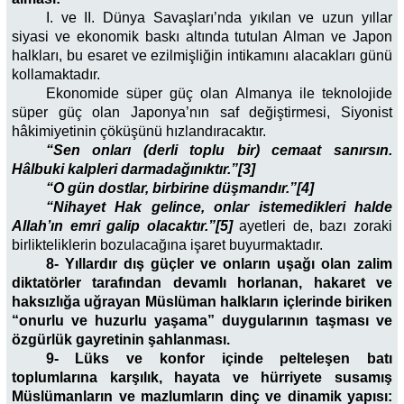
I. ve II. Dünya Savaşları’nda yıkılan ve uzun yıllar
siyasi ve ekonomik baskı altında tutulan Alman ve Japon
halkları, bu esaret ve ezilmişliğin intikamını alacakları günü
kollamaktadır.
Ekonomide süper güç olan Almanya ile teknolojide
süper güç olan Japonya’nın saf değiştirmesi, Siyonist
hâkimiyetinin çöküşünü hızlandıracaktır.
“Sen onları (derli toplu bir) cemaat sanırsın.
Hâlbuki kalpleri darmadağınıktır.”[3]
“O gün dostlar, birbirine düşmandır.”[4]
“Nihayet Hak gelince, onlar istemedikleri halde
Allah’ın emri galip olacaktır.”[5]
ayetleri de, bazı zoraki
birlikteliklerin bozulacağına işaret buyurmaktadır.
8- Yıllardır dış güçler ve onların uşağı olan zalim
diktatörler tarafından
devamlı horlanan, hakaret ve
haksızlığa uğrayan Müslüman halkların içlerinde biriken
“onurlu ve huzurlu yaşama” duygularının taşması ve
özgürlük gayretinin şahlanması.
9- Lüks ve konfor içinde pelteleşen batı
toplumlarına karşılık, hayata ve hürriyete susamış
Müslümanların ve mazlumların dinç ve dinamik yapısı: