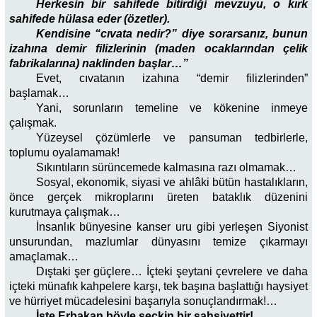
Herkesin bir sahifede bitirdiği mevzuyu, o kırk
sahifede hülasa eder (özetler).
Kendisine “cıvata nedir?” diye sorarsanız, bunun
izahına demir filizlerinin (maden ocaklarından çelik
fabrikalarına) naklinden başlar…”
Evet, cıvatanın izahına “demir filizlerinden”
başlamak…
Yani, sorunların temeline ve kökenine inmeye
çalışmak.
Yüzeysel çözümlerle ve pansuman tedbirlerle,
toplumu oyalamamak!
Sıkıntıların sürüncemede kalmasına razı olmamak…
Sosyal, ekonomik, siyasi ve ahlâki bütün hastalıkların,
önce gerçek mikroplarını üreten bataklık düzenini
kurutmaya çalışmak…
İnsanlık bünyesine kanser uru gibi yerleşen Siyonist
unsurundan, mazlumlar dünyasını temize çıkarmayı
amaçlamak…
Dıştaki şer güçlere… İçteki şeytani çevrelere ve daha
içteki münafık kahpelere karşı, tek başına başlattığı haysiyet
ve hürriyet mücadelesini başarıyla sonuçlandırmak!…
İşte Erbakan böyle seçkin bir şahsiyettir!..