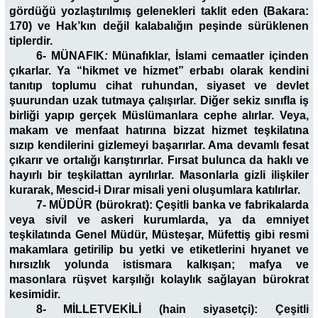
gördüğü yozlaştırılmış gelenekleri taklit eden (Bakara:
170) ve Hak’kın değil kalabalığın peşinde sürüklenen
tiplerdir.
6- MÜNAFIK
:
Münafıklar, İslami cemaatler içinden
çıkarlar. Ya “hikmet ve hizmet” erbabı olarak kendini
tanıtıp toplumu cihat ruhundan, siyaset ve devlet
şuurundan uzak tutmaya çalışırlar. Diğer sekiz sınıfla iş
birliği yapıp gerçek Müslümanlara cephe alırlar. Veya,
makam ve menfaat hatırına bizzat hizmet teşkilatına
sızıp kendilerini gizlemeyi başarırlar. Ama devamlı fesat
çıkarır ve ortalığı karıştırırlar. Fırsat bulunca da haklı ve
hayırlı bir teşkilattan ayrılırlar. Masonlarla gizli ilişkiler
kurarak, Mescid-i Dırar misali yeni oluşumlara katılırlar.
7- MÜDÜR (bürokrat):
Çeşitli banka ve fabrikalarda
veya sivil ve askeri kurumlarda, ya da emniyet
teşkilatında Genel Müdür, Müsteşar, Müfettiş gibi resmi
makamlara getirilip bu yetki ve etiketlerini hıyanet ve
hırsızlık yolunda istismara kalkışan; mafya ve
masonlara rüşvet karşılığı kolaylık sağlayan bürokrat
kesimidir.
8- MİLLETVEKİLİ
(hain siyasetçi)
: Çeşitli