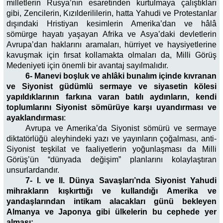
milletlerin Rusya’nın esaretinden kurtulmaya çalıştıkları
gibi, Zencilerin, Kızılderililerin, hatta Yahudi ve Protestanlar
dışındaki Hristiyan kesimlerin Amerika’dan ve hâlâ
sömürge hayatı yaşayan Afrika ve Asya’daki devletlerin
Avrupa’dan haklarını aramaları, hürriyet ve haysiyetlerine
kavuşmak için fırsat kollamakta olmaları da, Milli Görüş
Medeniyeti için önemli bir avantaj sayılmalıdır.
6- Manevi boşluk ve ahlâki bunalım içinde kıvranan
ve Siyonist güdümlü sermaye ve siyasetin kölesi
yapıldıklarının farkına varan batılı aydınların, kendi
toplumlarını Siyonist sömürüye karşı uyandırması ve
ayaklandırması
:
Avrupa ve Amerika’da Siyonist sömürü ve sermaye
diktatörlüğü aleyhindeki yazı ve yayınların çoğalması, anti-
Siyonist teşkilat ve faaliyetlerin yoğunlaşması da Milli
Görüş’ün “dünyada değişim” planlarını kolaylaştıran
unsurlardandır.
7- I. ve II. Dünya Savaşları’nda Siyonist Yahudi
mihrakların kışkırttığı ve kullandığı Amerika ve
yandaşlarından intikam alacakları günü bekleyen
Almanya ve Japonya gibi ülkelerin bu cephede yer
alması: