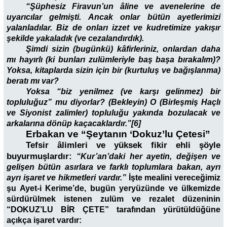
“Şüphesiz Firavun’un âline ve avenelerine de
uyarıcılar gelmişti. Ancak onlar bütün ayetlerimizi
yalanladılar. Biz de onları izzet ve kudretimize yakışır
şekilde yakaladık (ve cezalandırdık).
Şimdi sizin (bugünkü) kâfirleriniz, onlardan daha
mı hayırlı (ki bunları zulümleriyle baş başa bırakalım)?
Yoksa, kitaplarda sizin için bir (kurtuluş ve bağışlanma)
beratı mı var?
Yoksa “biz yenilmez (ve karşı gelinmez) bir
topluluğuz” mu diyorlar? (Bekleyin) O (Birleşmiş Haçlı
ve Siyonist zalimler) topluluğu yakında bozulacak ve
arkalarına dönüp kaçacaklardır.”[6]
Erbakan ve “Şeytanın ‘Dokuz’lu Çetesi”
Tefsir âlimleri ve yüksek fikir ehli şöyle
buyurmuşlardır:
“Kur’an’daki her ayetin, değişen ve
gelişen bütün asırlara ve farklı toplumlara bakan, ayrı
ayrı işaret ve hikmetleri vardır.”
İşte mealini vereceğimiz
şu Ayet-i Kerime’de, bugün yeryüzünde ve ülkemizde
sürdürülmek istenen zulüm ve rezalet düzeninin
“DOKUZ’LU BİR ÇETE” tarafından yürütüldüğüne
açıkça işaret vardır: