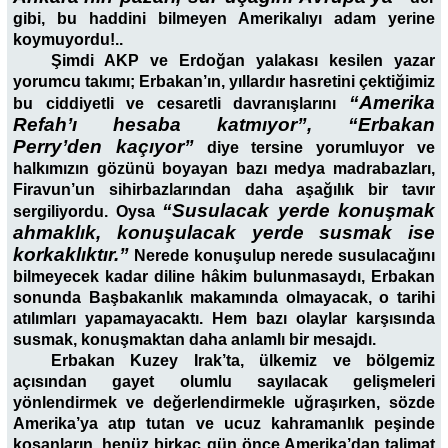
gibi, bu haddini bilmeyen Amerikalıyı adam yerine
koymuyordu!..
Şimdi AKP ve Erdoğan yalakası kesilen yazar
yorumcu takımı; Erbakan’ın, yıllardır hasretini çektiğimiz
“Amerika
bu ciddiyetli ve cesaretli davranışlarını
Refah’ı hesaba katmıyor”, “Erbakan
Perry’den kaçıyor”
diye tersine yorumluyor ve
halkımızın gözünü boyayan bazı medya madrabazları,
Firavun’un sihirbazlarından daha aşağılık bir tavır
“Susulacak yerde konuşmak
sergiliyordu. Oysa
ahmaklık, konuşulacak yerde susmak ise
korkaklıktır.”
Nerede konuşulup nerede susulacağını
bilmeyecek kadar diline hâkim bulunmasaydı, Erbakan
sonunda Başbakanlık makamında olmayacak, o tarihi
atılımları yapamayacaktı. Hem bazı olaylar karşısında
susmak, konuşmaktan daha anlamlı bir mesajdı.
Erbakan Kuzey Irak’ta, ülkemiz ve bölgemiz
açısından gayet olumlu sayılacak gelişmeleri
yönlendirmek ve değerlendirmekle uğraşırken, sözde
Amerika’ya atıp tutan ve ucuz kahramanlık peşinde
koşanların, henüz birkaç gün önce Amerika’dan talimat