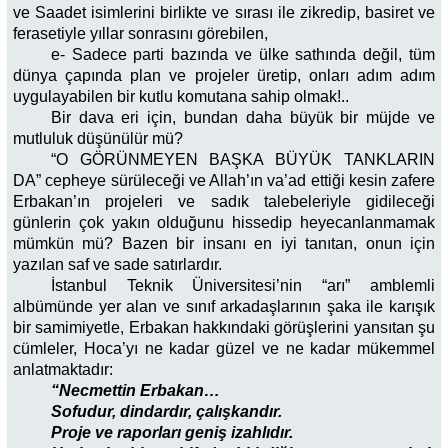
ve Saadet isimlerini birlikte ve sırası ile zikredip, basiret ve
ferasetiyle yıllar sonrasını görebilen,
e- Sadece parti bazında ve ülke sathında değil, tüm
dünya çapında plan ve projeler üretip, onları adım adım
uygulayabilen bir kutlu komutana sahip olmak!..
Bir dava eri için, bundan daha büyük bir müjde ve
mutluluk düşünülür mü?
“O GÖRÜNMEYEN BAŞKA BÜYÜK TANKLARIN
DA” cepheye sürüleceği ve Allah’ın va’ad ettiği kesin zafere
Erbakan’ın projeleri ve sadık talebeleriyle gidileceği
günlerin çok yakın olduğunu hissedip heyecanlanmamak
mümkün mü? Bazen bir insanı en iyi tanıtan, onun için
yazılan saf ve sade satırlardır.
İstanbul Teknik Üniversitesi’nin “arı” amblemli
albümünde yer alan ve sınıf arkadaşlarının şaka ile karışık
bir samimiyetle, Erbakan hakkındaki görüşlerini yansıtan şu
cümleler, Hoca’yı ne kadar güzel ve ne kadar mükemmel
anlatmaktadır:
“Necmettin Erbakan…
Sofudur, dindardır, çalışkandır.
Proje ve raporları geniş izahlıdır.