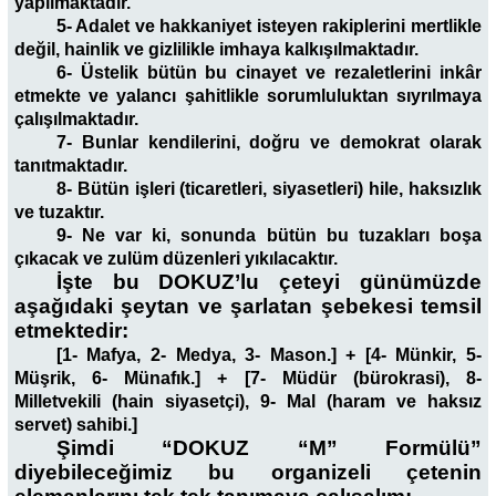
yapılmaktadır.
5- Adalet ve hakkaniyet isteyen rakiplerini mertlikle
değil, hainlik ve gizlilikle imhaya kalkışılmaktadır.
6- Üstelik bütün bu cinayet ve rezaletlerini inkâr
etmekte ve yalancı şahitlikle sorumluluktan sıyrılmaya
çalışılmaktadır.
7- Bunlar kendilerini, doğru ve demokrat olarak
tanıtmaktadır.
8- Bütün işleri (ticaretleri, siyasetleri) hile, haksızlık
ve tuzaktır.
9- Ne var ki, sonunda bütün bu tuzakları boşa
çıkacak ve zulüm düzenleri yıkılacaktır.
İşte bu DOKUZ’lu çeteyi günümüzde
aşağıdaki şeytan ve şarlatan şebekesi temsil
etmektedir:
[1- Mafya, 2- Medya, 3- Mason.] + [4- Münkir, 5-
Müşrik, 6- Münafık.] + [7- Müdür (bürokrasi), 8-
Milletvekili (hain siyasetçi), 9- Mal (haram ve haksız
servet) sahibi.]
Şimdi “DOKUZ “M” Formülü”
diyebileceğimiz bu organizeli çetenin