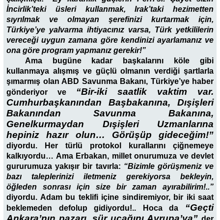
İncirlik’teki üsleri kullanmak, Irak’taki hezimetten
sıyrılmak ve olmayan şerefinizi kurtarmak için,
Türkiye’ye yalvarma ihtiyacınız varsa, Türk yetkililerin
vereceği uygun zamana göre kendinizi ayarlamanız ve
ona göre program yapmanız gerekir!”
Ama bugüne kadar başkalarını köle gibi
kullanmaya alışmış ve güçlü olmanın verdiği şartlarla
şımarmış olan ABD Savunma Bakanı, Türkiye’ye haber
“Bir-iki saatlik vaktim var.
gönderiyor ve
Cumhurbaşkanından Başbakanına, Dışişleri
Bakanından Savunma Bakanına,
Genelkurmaydan Dışişleri Uzmanlarına
hepiniz hazır olun… Görüşüp gideceğim!”
diyordu. Her türlü protokol kurallarını çiğnemeye
kalkıyordu… Ama Erbakan, millet onurumuza ve devlet
gururumuza yakışır bir tavırla:
“Bizimle görüşmeniz ve
bazı taleplerinizi iletmeniz gerekiyorsa bekleyin,
öğleden sonrası için size bir zaman ayırabilirim!..”
diyordu. Adam bu teklifi içine sindiremiyor, bir iki saat
“Geçti
beklemeden defolup gi­diyordu!.. Hoca da
Ankara’nın pazarı, sür uçağını Avrupa’ya”
der