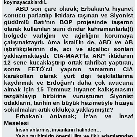
koymayacaklardı!..
ABD son çare olarak; Erbakan’a hıyanet
sonucu parlatılıp iktidara taşınan ve Siyonist
güdümlü Batı’nın BOP projesinde taşeron
olarak kullanılan suni dindar kahramanlarla(!)
bölgede varlığını ve ağırlığını korumaya
çalışmaktaydı. Ama İsrail’in de, ABD ve AB
işbirlikçilerinin de, acı ve alçaltıcı sonları
yaklaşmaktaydı. CIA-MAAT’la AKP iktidarını
12 sene kucaklaştırıp ortak tahribat yaptıran,
sonra FETÖ’cü yapının tamamını CIA
karakolları olarak yurt dışı teşkilatlarına
kaydırmak ve Erdoğan’ı daha çok avucuna
almak için 15 Temmuz hıyanet kalkışmasını
tezgâhlayıp birbirine vuruşturan Siyonist
odakların, tarihin en büyük hezimetiyle hizaya
sokulmaları artık oldukça yaklaşmıştı!?
Erbakan’ı Anlamak; İz’an ve İnsaf
Meselesi
İnsan anlarmış, insanların halinden…
Yakın tarihimizin önemli ilim ve fikir adamlarından