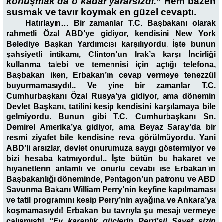
konuşmak da o kadar yararsız­dı.”
Hem bazen
susmak ve tavır koymak en güzel cevaptı.
Hatırlayın… Bir zamanlar T.C. Başbakanı olarak
rahmetli Özal ABD’ye gidiyor, kendisini New York
Belediye Başkan Yardımcısı karşılıyordu. İşte bunun
şahsiyetli intikamı, Clinton’un Irak’a karşı İncirliği
kullanma talebi ve temennisi için açtığı telefona,
Başbakan iken, Erbakan’ın cevap vermeye tenezzül
buyurmamasıydı!.. Ve yine bir zamanlar T.C.
Cumhurbaşkanı Özal Rusya’ya gidiyor, ama dönemin
Devlet Başkanı, tatilini kesip kendisini karşılamaya bile
gelmiyordu. Bunun gibi T.C. Cumhurbaşkanı Sn.
Demirel Amerika’ya gidiyor, ama Beyaz Saray’da bir
resmi ziyafet bile kendisine reva görülmüyordu. Yani
ABD’li arsızlar, devlet onurumuza saygı göstermiyor ve
bizi hesaba katmıyordu!.. İşte bütün bu hakaret ve
hıyanetlerin anlamlı ve onurlu cevabı ise Erbakan’ın
Başbakanlığı döneminde, Pentagon’un patronu ve ABD
Savunma Bakanı William Perry’nin keyfine kapılmaması
ve tatil programını kesip Perry’nin ayağına ve Ankara’ya
koşmamasıydı! Erbakan bu tavrıyla şu mesajı vermeye
çalışmıştı!
“Ey karanlık güçlerin Perri’si! Şayet sizin