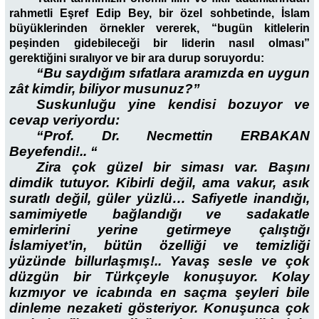
rahmetli Eşref Edip Bey, bir özel sohbetinde, İslam
büyüklerinden örnekler vererek, “bugün kitlelerin
peşinden gidebileceği bir liderin nasıl olması”
gerektiğini sıralıyor ve bir ara durup soruyordu:
“Bu saydığım sıfatlara aramızda en uygun
zât kimdir, biliyor musunuz?”
Suskunluğu yine kendisi bozuyor ve
cevap veriyordu:
“Prof. Dr. Necmettin ERBAKAN
Beyefendi!.. “
Zira çok güzel bir siması var. Başını
dimdik tutuyor. Kibirli değil, ama vakur, asık
suratlı değil, güler yüzlü… Safiyetle inandığı,
samimiyetle bağlandığı ve sadakatle
emirlerini yerine getirmeye çalıştığı
İslamiyet’in, bütün özelliği ve temizliği
yüzünde billurlaşmış!.. Yavaş sesle ve çok
düzgün bir Türkçeyle konuşuyor. Kolay
kızmıyor ve icabında en saçma şeyleri bile
dinleme nezaketi gösteriyor. Konuşunca çok