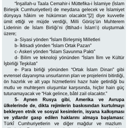
“İnşallah-u Taala Cemahir-i Müttefika-i İslamiye (İslam
Birleşik Cumhuriyetleri) de meydana gelecek ve İslamiyet
dünyaya hâkim ve hükümran olacaktır.”[2]
diye kuvvetle
ümit ettiği ve müjde verdiği, Milli Görüş’ün Muhterem
Liderinin de İslam Birliği’ni (İttihad-ı İslam’ı) oluşturmak
üzere;
a- Siyasi yönden “İslam Birleşmiş Milletleri
b- İktisadi yönden “İslam Ortak Pazarı”
c- Askeri yönden “İslam Savunma Paktı”
d- Bilim ve teknoloji yönünden “İslam İlim ve Kültür
İşbirliği Teşkilatı”
e- Para birliği yönünden “Ortak İslam Dinarı” gibi
evrensel dayanışma unsurlarının plan ve projelerini bitirdiği,
ön hazırlık ve alt yapı hizmetlerini hazır hale getirdiği bu
mutlu ve muhteşem oluşumlar karşısında, hiçbir hain güç
tutunamayacak ve “Hak gelince, bâtıl zail olacaktır.”
5- Aynen Rusya gibi, Amerika ve Avrupa
ülkelerinde de, dikta rejimlerin baskısından kurtulmayı
bekleyen etnik ve sosyal kesimlerin, isyana kalkışması
ve yıllardır gasp edilen haklarını almaya başlaması:
Türkî Cumhuriyetlerin ve diğer mağdur ve mazlum