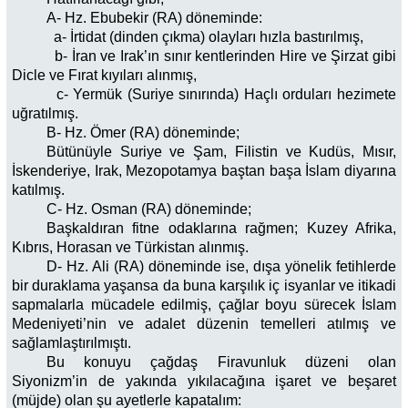
A- Hz. Ebubekir (RA) döneminde:
a- İrtidat (dinden çıkma) olayları hızla bastırılmış,
b- İran ve Irak’ın sınır kentlerinden Hire ve Şirzat gibi
Dicle ve Fırat kıyıları alınmış,
c- Yermük (Suriye sınırında) Haçlı orduları hezimete
uğratılmış.
B- Hz. Ömer (RA) döneminde;
Bütünüyle Suriye ve Şam, Filistin ve Kudüs, Mısır,
İskenderiye, Irak, Mezopotamya baştan başa İslam diyarına
katılmış.
C- Hz. Osman (RA) döneminde;
Başkaldıran fitne odaklarına rağmen; Kuzey Afrika,
Kıbrıs, Horasan ve Türkistan alınmış.
D- Hz. Ali (RA) döneminde ise, dışa yönelik fetihlerde
bir duraklama yaşansa da buna karşılık iç isyanlar ve itikadi
sapmalarla mücadele edilmiş, çağlar boyu sürecek İslam
Medeniyeti’nin ve adalet düzenin temelleri atılmış ve
sağlamlaştırılmıştı.
Bu konuyu çağdaş Firavunluk düzeni olan
Siyonizm’in de yakında yıkılacağına işaret ve beşaret
(müjde) olan şu ayetlerle kapatalım: