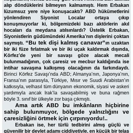
alıp döndüklerini bilmeyen kalmamıştı. Hem Erbakan
lüzumsuz yere niye konuşacaktı? ABD hükümetlerini
yönlendiren Siyonist Localar ortaya çıkıp
konuşmuyorlar ki, bölgemizdeki bazı aktörlerin akıl
hocaları da meydana atılsınlardı? Üstelik Erbakan,
Siyonistlerin güdümündeki Amerika’nın dişlerini çoktan
“Bu tek dişi kalmış canavar”
saymıştı.
ın uzaktan
bir iki füze fır­latmak ve bir iki uçak kaldırmak dışında,
Körfez’de yeni bir savaşı göze alacak mecali
bulunmadığının, çok çaresiz ve mecbur kaldığında ise
inti­har savaşına kalkışmış olacağının da farkındaydı.
Birinci Körfez Savaşı’nda ABD; Almanya’nın, Japonya’nın,
Fransa’nın parasıyla, Türkiye, Mısır ve Suudi Arabistan’ın
katkısıyla, velhasıl tüm dünyanın ekonomik, siyasi ve askeri
yardımıyla ancak Irak’la savaşabilmiş ve buna rağmen
böyle 3. sınıf bir ülkeyle zor başa çıkmıştı.
Ama artık ABD bu imkânların hiçbirine
sahip bulunmuyor, bölgede yalnızlığını ve
çaresizliğini örtmek için çırpınıyordu!..
Erbakan ise, her türlü tedbirini almış güçlü ve
güvenilir bir devlet adamı ciddiyetiyle, en küçük bir telaş