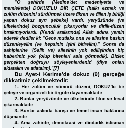
“O şehirde (Medine’de; medeniyette ve
memlekette) DOKUZ’LU BİR ÇETE (halkı ezmek ve
zulüm düzenini sürdürmek üzere fikren ve fiilen iş birliği
yapan dokuz ayrı şebeke) vardı, yeryüzünde (ve
ülkelerinde) bozgunculuk çıkarıyorlar ve dirlik-düzen
bırakmıyorlardı. (Kendi aralarında) Allah adına yemin
ederek dediler ki: “Gece mutlaka ona ve ailesine baskın
düzenleyelim (ve hepsinin işini bitirelim).” Sonra da
sahiplerine ‘(Salih ve) ailesinin yok edilişinden hiç
haberimiz yok (olup bitenleri asla görmedik). Bizler,
gerçekten doğruyu söyleyenlerdeniz’ (diye onları
aldatalım ve atlatalım).”[7]
Bu Ayet-i Kerime’de dokuz (9) gerçeğe
dikkatimiz çekilmektedir:
1- Her zulüm ve sömürü düzeni, DOKUZ’lu bir
çeteye ve organizeli bir örgüte dayanmaktadır.
2- Bunlar yeryüzünde ve ülkelerinde fitne ve fesat
çıkarmaktadır.
3- Bunlar aslında barışa ve temel insan haklarına
düşmandır.
4- Ama zahirde, demokrasi ve dindarlık istismarı