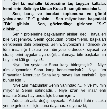
Gel ki, mahalle köprüsüne taş taşıyan kalfalar,
kendilerini Selimiye Mimarı Koca Sinan görmesinler!..
Sen, barış ve bereket toplumuna ve gönül
yolcularına “Pir” gibisin… Sen milyonların başındaki
“Bir” gibisin… Sen, gözlendikçe gizlenen “Sır”
gibisin…
Senin projelerine başkalarının akılları değil, hayalleri
bile yetişemiyor. Senin çözdüğün problemlerin, başkaları
denklemini dahi bilemiyor. Senin, Siyonizm’i sindirecek ve
tüm insanlığı huzura ve hürriyete erdirecek siyaset ve
stratejilerini uygulamaya değil, anlamaya bile başkalarının
beyinleri kâfi gelmiyor!..
Niye tüm şeytanlar Sana karşı birleşmiştir?… Niye
tüm düşmanlar Sana karşı kenetlenmiştir?.. Niye tüm
Firavunlar, Nemrutlar Sana karşı savaş ilan etmiştir?.. İşte
bunun için…
Niye tüm mazlumlar Senin yanındadır… Niye mü’min
milyonlar Senin safındadır… Niye iz’an ve insaf ehli
insanlar Sana hayrandır. İşte bunun için…
Adetullah asla değişmeyecek… Adalet-i İlahi mutlaka
yerine gelecektir. İşte buna dayanarak diyoruz ki,