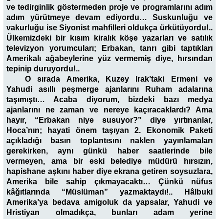
ve tedirginlik göstermeden proje ve programlarını adım
adım yürütmeye devam ediyordu… Suskunluğu ve
vakurluğu ise Siyonist mahfilleri oldukça ürkütüyordu!..
Ülkemizdeki bir kısım kiralık köşe yazarları ve satılık
televizyon yorumcuları; Erbakan, tanrı gibi taptıkları
Amerikalı ağabeylerine yüz vermemiş diye, hırsından
tepinip duruyordu!..
O sırada Amerika, Kuzey Irak’taki Ermeni ve
Yahudi asıllı peşmerge ajanlarını Ruham adalarına
taşımıştı… Acaba diyorum, bizdeki bazı medya
ajanlarını ne zaman ve nereye kaçıracaklardı? Ama
hayır, “Erbakan niye susuyor?” diye yırtınanlar,
Hoca’nın; hayati önem taşıyan 2. Ekonomik Paketi
açıkladığı basın toplantısını naklen yayınlamaları
gerekirken, aynı günkü haber saatlerinde bile
vermeyen, ama bir eski belediye müdürü hırsızın,
hapishane aşkını haber diye ekrana getiren soysuzlara,
Amerika bile sahip çıkmayacaktı… Çünkü nüfus
kâğıtlarında “Müslüman” yazmaktaydı!.. Hâlbuki
Amerika’ya bedava amigoluk da yapsalar, Yahudi ve
Hristiyan olmadıkça, bunları adam yerine