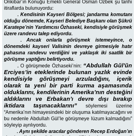
Önkibar’ın Konuğu Emekli General Osman Özbek şu tarihi
itiraflarda bulunuyordu:
.
Kendisinin Kayseri Bölgesi; jandarma komutanı
olduğu dönemde, Kayseri Belediye Başkanı olan Şükrü
Karatepe’nin Yardımcısı Özhaseki, kendisiyle görüşmek
üzere randevu talep ediyordu.
.
Ancak onlarla görüşmek istemeyince, o
dönemdeki kayseri Valisinin devreye girmesiyle hatır
pahasına randevu verdiğini ve yaklaşık iki saatlik bir
görüşme yaptığını belirtiyordu.
“Abdullah Gül’ün
.
O görüşmede Özhaseki’nin:
Erciyes’in eteklerinde bulunan yazlık evinde
kendisiyle görüşmeyi arzuladığını, içerik
olarak ta yeni bir parti kurma aşamasında
olduklarını, kendilerinin Amerika’nın desteğini
aldıklarını ve Erbakan’ı devre dışı bırakıp
iktidara taşınacaklarını”
söylemesi üzerine
“Amerika’nın himayesindeki bir oluşuma katılmayacağını ve
bu nedenle Abdullah Gül’le görüşmeye lüzum kalmadığını”
söyleyip ayrılıyordu.
.
Aynı şekilde aracılar gönderen Recep Erdoğan’ın