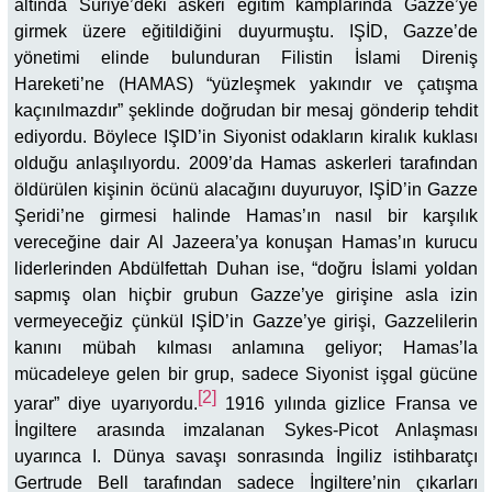
altında Suriye’deki askeri eğitim kamplarında Gazze’ye
girmek üzere eğitildiğini duyurmuştu. IŞİD, Gazze’de
yönetimi elinde bulunduran Filistin İslami Direniş
Hareketi’ne (HAMAS) “yüzleşmek yakındır ve çatışma
kaçınılmazdır” şeklinde doğrudan bir mesaj gönderip tehdit
ediyordu. Böylece IŞID’in Siyonist odakların kiralık kuklası
olduğu anlaşılıyordu. 2009’da Hamas askerleri tarafından
öldürülen kişinin öcünü alacağını duyuruyor, IŞİD’in Gazze
Şeridi’ne girmesi halinde Hamas’ın nasıl bir karşılık
vereceğine dair Al Jazeera’ya konuşan Hamas’ın kurucu
liderlerinden Abdülfettah Duhan ise, “doğru İslami yoldan
sapmış olan hiçbir grubun Gazze’ye girişine asla izin
vermeyeceğiz çünküI IŞİD’in Gazze’ye girişi, Gazzelilerin
kanını mübah kılması anlamına geliyor; Hamas’la
mücadeleye gelen bir grup, sadece Siyonist işgal gücüne
[2]
yarar” diye uyarıyordu.
1916 yılında gizlice Fransa ve
İngiltere arasında imzalanan Sykes-Picot Anlaşması
uyarınca I. Dünya savaşı sonrasında İngiliz istihbaratçı
Gertrude Bell tarafından sadece İngiltere’nin çıkarları