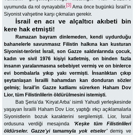
[3]
uyumunda da rol oynayabilir.
Ama önce bugünkü İsrail’in
Siyonist vahşetine karşı çıkmaları gerekir.
İsrail en acı ve alçaltıcı akıbeti bin
kere hak etmişti!
Ramazan bayram dinlemeden, kendi uydurduğu
bahanelerle savunmasız Filistin halkına kan kusturan
Siyonist-terörist İsrail, son Gazze saldırılarında çocuk,
kadın ve sivil 1976 kişiyi katletmiş, on binden fazla
insanın yaralanmasına sebebiyet vermiş ve on binlerce
evi bombalarla yıkıp yakı vermişti. İnsanlıktan çıkıp
şeytanlaşan İsrailli hahamdan kan donduran sözler
gelmiş; İsrail’in Gazze katliamı sürerken Haham Dov
Lior, tüm Filistinlilerin öldürülmesini istemişti.
Batı Şeria’da ‘Kiryat Arba’ isimli Yahudi yerleşkesinde
yaşayan İsrailli Haham Dov Lior, yaptığı ırkçı açıklamalarla
Siyonistlerin bozuk karakterini sergilemişti. Lior, İsrail
ordusuna verdiği mesajında
‘Keşke tüm Filistinlileri
öldürseler. Gazze’yi tamamıyla yok etseler’
demiş ve