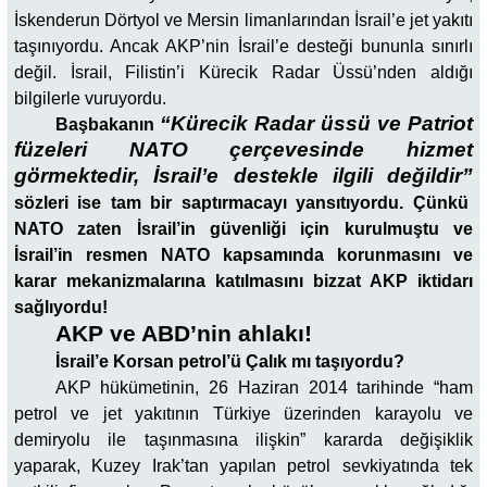
İskenderun Dörtyol ve Mersin limanlarından İsrail’e jet yakıtı
taşınıyordu. Ancak AKP’nin İsrail’e desteği bununla sınırlı
değil. İsrail, Filistin’i Kürecik Radar Üssü’nden aldığı
bilgilerle vuruyordu.
“Kürecik Radar üssü ve Patriot
Başbakanın
füzeleri NATO çerçevesinde hizmet
görmektedir, İsrail’e destekle ilgili değildir”
sözleri ise tam bir saptırmacayı yansıtıyordu. Çünkü
NATO zaten İsrail’in güvenliği için kurulmuştu ve
İsrail’in resmen NATO kapsamında korunmasını ve
karar mekanizmalarına katılmasını bizzat AKP iktidarı
sağlıyordu!
AKP ve ABD’nin ahlakı!
İsrail’e Korsan petrol’ü Çalık mı taşıyordu?
AKP hükümetinin, 26 Haziran 2014 tarihinde “ham
petrol ve jet yakıtının Türkiye üzerinden karayolu ve
demiryolu ile taşınmasına ilişkin” kararda değişiklik
yaparak, Kuzey Irak’tan yapılan petrol sevkiyatında tek