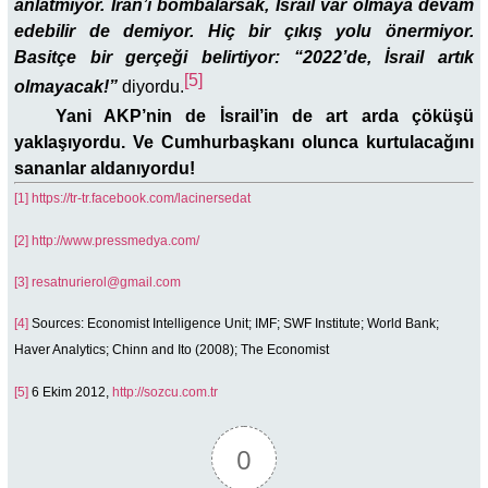
anlatmıyor. İran’ı bombalarsak, İsrail var olmaya devam
edebilir de demiyor. Hiç bir çıkış yolu önermiyor.
Basitçe bir gerçeği belirtiyor: “2022’de, İsrail artık
[5]
olmayacak!”
diyordu.
Yani AKP’nin de İsrail’in de art arda çöküşü
yaklaşıyordu. Ve Cumhurbaşkanı olunca kurtulacağını
sananlar aldanıyordu!
[1]
https://tr-tr.facebook.com/lacinersedat
[2]
http://www.pressmedya.com/
[3]
resatnurierol@gmail.com
[4]
Sources: Economist Intelligence Unit; IMF; SWF Institute; World Bank;
Haver Analytics; Chinn and Ito (2008); The Economist
[5]
6 Ekim 2012,
http://sozcu.com.tr
0