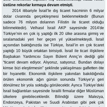
üstüne rekorlar kırmaya devam etmişti.
2014 itibariyle İsrail’le dış ticaret hacminin 6 milyar
dolar civarında gerçekleşmesi beklenmektedir (Bunun
sadece 76 milyon dolarının Filistin ile ticaret olduğu
bilinmektedir). Velhasıl İsrail AKP sayesinde 2014′de
Türkiye’nin en çok iş yaptığı ilk 20 ülke arasına girmiş ve
sıralamadaki yeri her geçen yıl yükselmekteydi. İsrail
açısından baktığınızda ise Türkiye, İsrail’in en çok ticaret
yaptığı 10 büyük ortaktan birisiydi. İsrail ile ticari ilişkilere
Başbakan Yardımcısı Sayın Bülent Arınç’ın dediği gibi
“ticaret devam ediyor. Alıyoruz, satıyoruz. Bundan dolayı
kimse bizi eleştirmesin” şeklinde yaklaşılması gafletten öte
bir hıyanettir. Ekonomik ilişkilere yakından bakıldığında
örülen ekonomik ağın günün sonunda Türkiye’yi geri
dönülmez bir yola soktuğu görülecektir. Ayrıca Türkiye’deki
İsrail bağlantıları sayesinde İsrailli firmalar diğer Müslüman
ülkelere girebileceklerdir. Bilindiği üzere Malezya,
Endonzeya, Pakistan ve Suudi Arabistan gibi pek çok