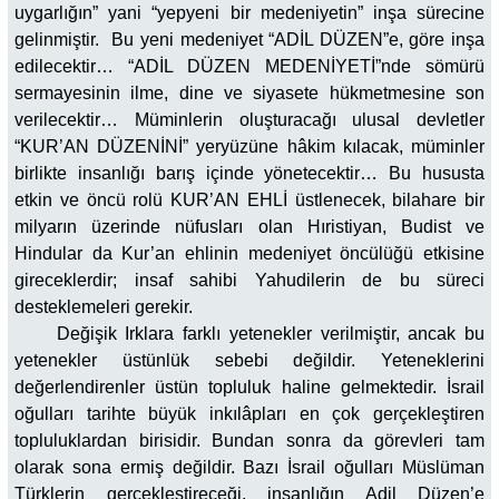
uygarlığın” yani “yepyeni bir medeniyetin” inşa sürecine
gelinmiştir. Bu yeni medeniyet “ADİL DÜZEN”e, göre inşa
edilecektir… “ADİL DÜZEN MEDENİYETİ”nde sömürü
sermayesinin ilme, dine ve siyasete hükmetmesine son
verilecektir… Müminlerin oluşturacağı ulusal devletler
“KUR’AN DÜZENİNİ” yeryüzüne hâkim kılacak, müminler
birlikte insanlığı barış içinde yönetecektir… Bu hususta
etkin ve öncü rolü KUR’AN EHLİ üstlenecek, bilahare bir
milyarın üzerinde nüfusları olan Hıristiyan, Budist ve
Hindular da Kur’an ehlinin medeniyet öncülüğü etkisine
gireceklerdir; insaf sahibi Yahudilerin de bu süreci
desteklemeleri gerekir.
Değişik Irklara farklı yetenekler verilmiştir, ancak bu
yetenekler üstünlük sebebi değildir. Yeteneklerini
değerlendirenler üstün topluluk haline gelmektedir. İsrail
oğulları tarihte büyük inkılâpları en çok gerçekleştiren
topluluklardan birisidir. Bundan sonra da görevleri tam
olarak sona ermiş değildir. Bazı İsrail oğulları Müslüman
Türklerin gerçekleştireceği, insanlığın Adil Düzen’e