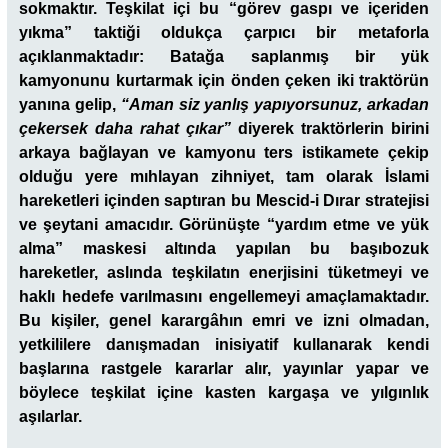
sokmaktır. Teşkilat içi bu “görev gaspı ve içeriden
yıkma” taktiği oldukça çarpıcı bir metaforla
açıklanmaktadır: Batağa saplanmış bir yük
kamyonunu kurtarmak için önden çeken iki traktörün
yanına gelip,
“Aman siz yanlış yapıyorsunuz, arkadan
çekersek daha rahat çıkar”
diyerek traktörlerin birini
arkaya bağlayan ve kamyonu ters istikamete çekip
olduğu yere mıhlayan zihniyet, tam olarak İslami
hareketleri içinden saptıran bu Mescid-i Dırar stratejisi
ve şeytani amacıdır. Görünüşte “yardım etme ve yük
alma” maskesi altında yapılan bu başıbozuk
hareketler, aslında teşkilatın enerjisini tüketmeyi ve
haklı hedefe varılmasını engellemeyi amaçlamaktadır.
Bu kişiler, genel karargâhın emri ve izni olmadan,
yetkililere danışmadan inisiyatif kullanarak kendi
başlarına rastgele kararlar alır, yayınlar yapar ve
böylece teşkilat içine kasten kargaşa ve yılgınlık
aşılarlar.