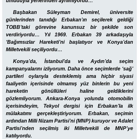
umuduyla yerlerinden ayrılmıyordu…
Başbakan Süleyman Demirel, üniversite
günlerinden tanıdığı Erbakan’ın seçilerek geldiği
TOBB’taki görevine kanunsuz bir şekilde son
verdiriyordu… Yıl 1969. Erbakan 39 arkadaşıyla
‘Bağımsızlar Hareketi’ni başlatıyor ve Konya’dan
Milletvekili seçiliyordu…
Konya’da, İstanbul’da ve Aydın’da seçim
kampanyalarını izliyorum. Daha önce seçimlerde ‘sağ’
partileri oylarıyla desteklemiş ama hiçbir siyasi
faaliyetin içerisinde olmamış yüz binlerin bu yeni
hareketin gönüllüleri haline geldiklerini
gözlemliyorum. Ankara-Konya yolunda otomobilin
içerisindeyim, Tekyol dergisi için Erbakan’la ilk
mülakatımı gerçekleştiriyorum. Erbakan, seçimin
ardından Milli Nizam Partisi’ni (MNP) kuruyor ve Adalet
Partisi’nden seçilmiş iki Milletvekili de MNP’ye
katılıyordu.