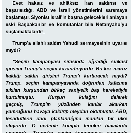
Evet haksız ve ahlâksız İran saldırısı ve
başarısızlığı, ABD ve İsrail yönetimlerini sarsmaya
başlamıştı. Siyonist İsrail’in başına gelecekleri anlayan
eski Başbakanlar ve komutanlar bile Netanyahu’yu
suçlamaktalardı!..
Trump’a silahlı saldırı Yahudi sermayesinin uyarısı
mıydı?
“Seçim kampanyası sırasında uğradığı suikast
girişimi Trump’a seçim kazandırıyordu. Bu kez maruz
kaldığı saldırı girişimi Trump’ı kurtaracak mıydı?
Trump, seçim kampanyasında doğrudan kafasına
sıkılan kurşundan birkaç saniyelik baş hareketiyle
kurtulmuştu. Kurşun kulağını delerek
geçmiş, Trump’ın yüzünden kanlar akarken
yumruğunu havaya kaldırıp meydan okumuştu. ABD,
tesadüflerin dahi planlandığına inanılan bir ülke
oluyordu. O nedenle komplo teorileri havalarda
uçuyordu. Trump’ın seçim kampanyası sırasında