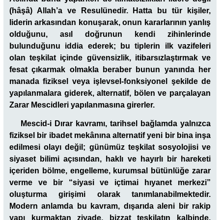
(hâşâ) Allah’a ve Resulünedir. Hatta bu tür kişiler,
liderin arkasından konuşarak, onun kararlarının yanlış
olduğunu, asıl doğrunun kendi zihinlerinde
bulunduğunu iddia ederek; bu tiplerin ilk vazifeleri
olan teşkilat içinde güvensizlik, itibarsızlaştırmak ve
fesat çıkarmak olmakla beraber bunun yanında her
manada fiziksel veya işlevsel-fonksiyonel şekilde de
yapılanmalara giderek, alternatif, bölen ve parçalayan
Zarar Mescidleri yapılanmasına girerler.
Mescid-i Dırar kavramı, tarihsel bağlamda yalnızca
fiziksel bir ibadet mekânına alternatif yeni bir bina inşa
edilmesi olayı değil; günümüz teşkilat sosyolojisi ve
siyaset bilimi açısından, haklı ve hayırlı bir hareketi
içeriden bölme, engelleme, kurumsal bütünlüğe zarar
verme ve bir “siyasi ve içtimai hıyanet merkezi”
oluşturma girişimi olarak tanımlanabilmektedir.
Modern anlamda bu kavram, dışarıda aleni bir rakip
yapı kurmaktan ziyade, bizzat teşkilatın kalbinde,