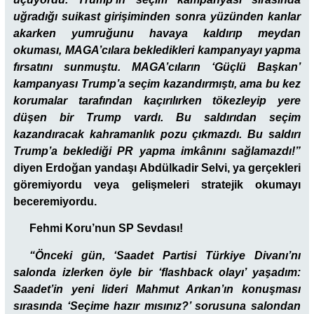
uğradığı suikast girişiminden sonra yüzünden kanlar
akarken yumruğunu havaya kaldırıp meydan
okuması, MAGA’cılara bekledikleri kampanyayı yapma
fırsatını sunmuştu. MAGA’cıların ‘Güçlü Başkan’
kampanyası Trump’a seçim kazandırmıştı, ama bu kez
korumalar tarafından kaçırılırken tökezleyip yere
düşen bir Trump vardı. Bu saldırıdan seçim
kazandıracak kahramanlık pozu çıkmazdı. Bu saldırı
Trump’a beklediği PR yapma imkânını sağlamazdı!”
diyen Erdoğan yandaşı Abdülkadir Selvi, ya gerçekleri
göremiyordu veya gelişmeleri stratejik okumayı
beceremiyordu.
Fehmi Koru’nun SP Sevdası!
“Önceki gün, ‘Saadet Partisi Türkiye Divanı’nı
salonda izlerken öyle bir ‘flashback olayı’ yaşadım:
Saadet’in yeni lideri Mahmut Arıkan’ın konuşması
sırasında ‘Seçime hazır mısınız?’ sorusuna salondan