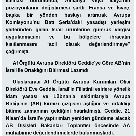
kalması durumunda, Almanya veya İtalya’nın
pozisyonlarını değiştirmesi şarttı. Fransa ve İsveç,
başka bir yönden baskıyı artırarak Avrupa
Komisyonu’nu Batı Şeria’daki yasadışı yerleşim
yerlerinden gelen İsrail ürünlerine gümrük vergisi
uygulanmasını ve bu bölgelere ihracatın
kısıtlanmasını “acil olarak değerlendirmeye”
çağırmıştı.
Af Örgütü Avrupa Direktörü Geddie’ye Göre AB’nin
İsrail ile Ortaklığını Bitirmesi Lazımdı
Uluslararası Af Örgütü Avrupa Kurumları Ofisi
Direktörü Eve Geddie, İsrail’in Filistinli esirlere yönelik
idam yasası ve Lübnan’a saldırılarıyla Avrupa
Birliği’nin (AB) kırmızı çizgisini aştığını ve ortaklığı
bitirme zamanının geldiğini hatırlatmıştı. Geddie, 21
Nisan’da İsrail’e yaptırımları yeniden gündeme alacak
AB Dışişleri Bakanları Toplantısı öncesinde AA
muhabirine değerlendirmelerde bulunmuşlardı.