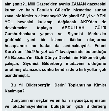
almıştınız?.. Milli Gazete’den ayrılıp ZAMAN gazetesini
kuran ve hain Fetullah Gülen’in hizmetine sunan
zatıaliniz kimlerin elemanıydı? Ve şimdi SP’yi ve YENİ
YOL hevesini kullanıp, dağılacak AKP’den de
devşirmeler toplayıp ABDULLAH GÜL’ü
Cumhurbaşkanı yapma ve Siyonist Merkezler
güdümlü yeni bir İslamcı iktidar oluşturma
hesaplarınız ne kadar da sırıtmaktaydı!.. Fehmi
Koru’nun
“birlikte yol alın”
tavsiyesinde bulunduğu
Ali Babacan’ın, Gizli Dünya Devleti’nin Hükumeti gibi
çalışan, Siyonist Bilderberg müdavimi olduğunu
unutmuş olamazdı; çünkü kendisi de o kirli yolları çok
aşındırmıştı!..
Bu Yıl Bilderberg’in ‘Derin’ Toplantısına Kimler
Katılmıştı?
Dünyanın en seçkin ve en hain siyasetçi, iş insanı
ve akademisyenlerini buluşturan gizli Bilderberg