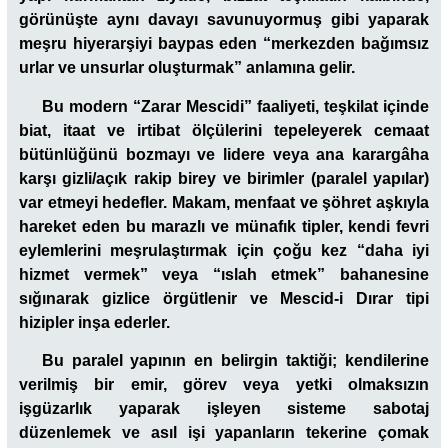
görünüşte aynı davayı savunuyormuş gibi yaparak
meşru hiyerarşiyi baypas eden “merkezden bağımsız
urlar ve unsurlar oluşturmak” anlamına gelir.
Bu modern “Zarar Mescidi” faaliyeti, teşkilat içinde
biat, itaat ve irtibat ölçülerini tepeleyerek cemaat
bütünlüğünü bozmayı ve lidere veya ana karargâha
karşı gizli/açık rakip birey ve birimler (paralel yapılar)
var etmeyi hedefler. Makam, menfaat ve şöhret aşkıyla
hareket eden bu marazlı ve münafık tipler, kendi fevri
eylemlerini meşrulaştırmak için çoğu kez “daha iyi
hizmet vermek” veya “ıslah etmek” bahanesine
sığınarak gizlice örgütlenir ve Mescid-i Dırar tipi
hizipler inşa ederler.
Bu paralel yapının en belirgin taktiği; kendilerine
verilmiş bir emir, görev veya yetki olmaksızın
işgüzarlık yaparak işleyen sisteme sabotaj
düzenlemek ve asıl işi yapanların tekerine çomak