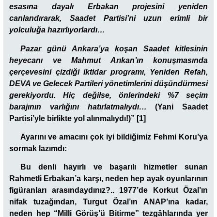
esasına dayalı Erbakan projesini yeniden
canlandırarak, Saadet Partisi’ni uzun erimli bir
yolculuğa hazırlıyorlardı…
Pazar günü Ankara’ya koşan Saadet kitlesinin
heyecanı ve Mahmut Arıkan’ın konuşmasında
çerçevesini çizdiği iktidar programı, Yeniden Refah,
DEVA ve Gelecek Partileri yönetimlerini düşündürmesi
gerekiyordu. Hiç değilse, önlerindeki %7 seçim
barajının varlığını hatırlatmalıydı…
(Yani Saadet
Partisi’yle birlikte yol alınmalıydı!)” [1]
Ayarını ve amacını çok iyi bildiğimiz Fehmi Koru’ya
sormak lazımdı:
Bu denli hayırlı ve başarılı hizmetler sunan
Rahmetli Erbakan’a karşı, neden hep ayak oyunlarının
figüranları arasındaydınız?.. 1977’de Korkut Özal’ın
nifak tuzağından, Turgut Özal’ın ANAP’ına kadar,
neden hep “Milli Görüş’ü Bitirme” tezgâhlarında yer