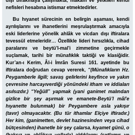
dışı bırakmaya çalışmakta, makam ve yetkileri kendi
nefisleri hesabına istismar etmektedirler.
Bu hıyanet sürecinin en belirgin aşaması, kendi
ayrılışlarını ve ihanetlerini meşrulaştırmak amacıyla
eski liderlerine yönelik ahlâk ve vicdan dışı iftiralara
tevessül etmeleridir… Özellikle lideri hırsızlıkla, cihad
paralarını ve beytü’l-mal’i zimmetine geçirmekle
suçlamak, tarihi bir münafıklık taktiği ve klasiğidir.
Kur’an-ı Kerim, Âl-i İmrân Suresi 161. ayetinde bu
iftiralara doğrudan cevap vererek,
“(Münafıkların Hz.
Peygamberle ilgili; savaş gelirlerini keyfince ve yakın
çevresine harcayıverdiği yönündeki itham ve iddiaları
asılsızdır.) “Yeğüll” yapmak (yani ganimet malından
gizlice bir şey aşırmak ve emanete-Beytü’l mâl’e
hıyanette bulunmak) bir Peygambere asla yakışır
(tavır) olmayacaktır. (Bu tür ithamlar Elçiye iftiradır.)
Her kim, (ganimetten, devlet hazinesinden veya cihad
bütçesinden) ihanetle bir şey çalarsa, kıyamet günü, o
(haksız ve ahlâksız yollarla) aldıklarını (sırtlamış ve