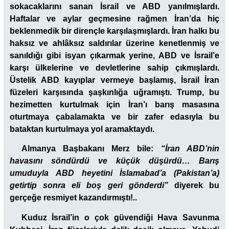
sokacaklarını sanan İsrail ve ABD yanılmışlardı.
Haftalar ve aylar geçmesine rağmen İran’da hiç
beklenmedik bir dirençle karşılaşmışlardı. İran halkı bu
haksız ve ahlâksız saldırılar üzerine kenetlenmiş ve
sanıldığı gibi isyan çıkarmak yerine, ABD ve İsrail’e
karşı ülkelerine ve devletlerine sahip çıkmışlardı.
Üstelik ABD kayıplar vermeye başlamış, İsrail İran
füzeleri karşısında şaşkınlığa uğramıştı. Trump, bu
hezimetten kurtulmak için İran’ı barış masasına
oturtmaya çabalamakta ve bir zafer edasıyla bu
bataktan kurtulmaya yol aramaktaydı.
Almanya Başbakanı Merz bile:
“İran ABD’nin
havasını söndürdü ve küçük düşürdü… Barış
umuduyla ABD heyetini İslamabad’a (Pakistan’a)
getirtip sonra eli boş geri gönderdi”
diyerek bu
gerçeğe resmiyet kazandırmıştı!..
Kuduz İsrail’in o çok güvendiği Hava Savunma