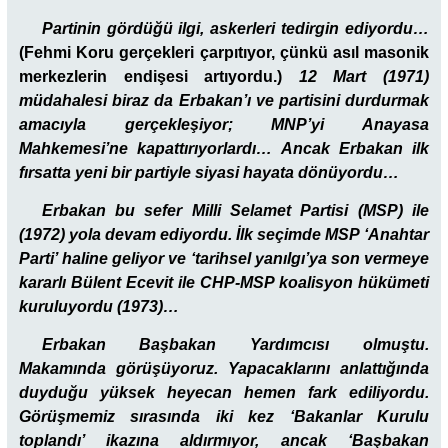
Partinin gördüğü ilgi, askerleri tedirgin ediyordu…
(Fehmi Koru gerçekleri çarpıtıyor, çünkü asıl masonik
merkezlerin endişesi artıyordu.)
12 Mart (1971)
müdahalesi biraz da Erbakan’ı ve partisini durdurmak
amacıyla gerçekleşiyor; MNP’yi Anayasa
Mahkemesi’ne kapattırıyorlardı… Ancak Erbakan ilk
fırsatta yeni bir partiyle siyasi hayata dönüyordu…
Erbakan bu sefer Milli Selamet Partisi (MSP) ile
(1972) yola devam ediyordu. İlk seçimde MSP ‘Anahtar
Parti’ haline geliyor ve ‘tarihsel yanılgı’ya son vermeye
kararlı Bülent Ecevit ile CHP-MSP koalisyon hükümeti
kuruluyordu (1973)…
Erbakan Başbakan Yardımcısı olmuştu.
Makamında görüşüyoruz. Yapacaklarını anlattığında
duyduğu yüksek heyecan hemen fark ediliyordu.
Görüşmemiz sırasında iki kez ‘Bakanlar Kurulu
toplandı’ ikazına aldırmıyor, ancak ‘Başbakan