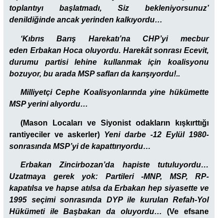
toplantıyı başlatmadı, Siz bekleniyorsunuz’
denildiğinde ancak yerinden kalkıyordu…
‘Kıbrıs Barış Harekatı’na CHP’yi mecbur
eden Erbakan Hoca oluyordu. Harekât sonrası Ecevit,
durumu partisi lehine kullanmak için koalisyonu
bozuyor, bu arada MSP safları da karışıyordu!..
Milliyetçi Cephe Koalisyonlarında yine hükümette
MSP yerini alıyordu…
(Mason Locaları ve Siyonist odakların kışkırttığı
rantiyeciler ve askerler)
Yeni darbe -12 Eylül 1980-
sonrasında MSP’yi de kapattırıyordu…
Erbakan Zincirbozan’da hapiste tutuluyordu…
Uzatmaya gerek yok: Partileri -MNP, MSP, RP-
kapatılsa ve hapse atılsa da Erbakan hep siyasette ve
1995 seçimi sonrasında DYP ile kurulan Refah-Yol
Hükümeti ile Başbakan da oluyordu…
(Ve efsane