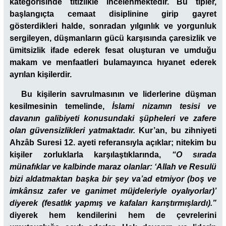
kategorisinde titizlikle incelenmektedir. Bu tipler,
başlangıçta cemaat disiplinine girip gayret
gösterdikleri halde, sonradan yılgınlık ve yorgunluk
sergileyen, düşmanların gücü karşısında çaresizlik ve
ümitsizlik ifade ederek fesat oluşturan ve umduğu
makam ve menfaatleri bulamayınca hıyanet ederek
ayrılan kişilerdir.
Bu kişilerin savrulmasının ve liderlerine düşman
kesilmesinin temelinde,
İslami nizamın tesisi ve
davanın galibiyeti konusundaki şüpheleri ve zafere
olan güvensizlikleri yatmaktadır.
Kur’an, bu zihniyeti
Ahzâb Suresi 12. ayeti referansıyla açıklar; nitekim bu
kişiler zorluklarla karşılaştıklarında,
“O sırada
münafıklar ve kalbinde maraz olanlar: ‘Allah ve Resulü
bizi aldatmaktan başka bir şey va’ad etmiyor (boş ve
imkânsız zafer ve ganimet müjdeleriyle oyalıyorlar)’
diyerek (fesatlık yapmış ve kafaları karıştırmışlardı).”
diyerek hem kendilerini hem de çevrelerini