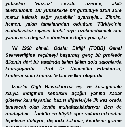
yükselen ‘Hazırız’ cevabı üzerine, akıllı
telefonumun ‘Bu yükseklikte bir gürültüye uzun süre
maruz kalmak sağır yapabilir’ uyarısıyla… Zihnim,
hemen, yakın tanıklarından olduğum ‘Türkiye’nin
muhafazakâr siyaset tarihi’ diye özetlenebilecek son
yarım asrın değişik sahnelerine doğru yola çıktı.
Yıl 1968 olmalı. Odalar Birliği (TOBB) Genel
Sekreterliğine seçilmeyi başarmış genç bir profesör
ülkenin dört bir tarafında tıklım tıklım dolu salonlarda
konuşuyordu… Prof. Dr. Necmettin Erbakan’ın;
konferansının konusu ‘İslam ve İlim’ oluyordu…
İzmir’in Çiğli Havaalanı’na eşi ve kucağındaki
kızıyla indiğinde kendisini uçağın yanına kadar
giderek karşılayanlar, bazısı diğerleriyle ilk kez orada
tanışacak olan kentin muhafazakârlarıydı. Ben de
oradaydım… İzmir’in en büyük spor salonu erkenden
tepeleme doluyor; dışarıda kalanlar, kendisini görme