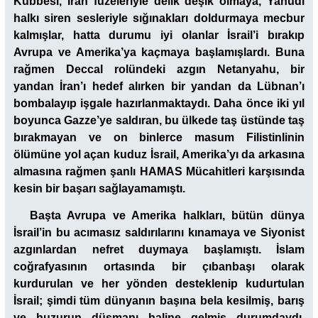
Kubbesi, İran füzeleriyle delik deşik olmaya, Yahudi
halkı siren sesleriyle sığınakları doldurmaya mecbur
kalmışlar, hatta durumu iyi olanlar İsrail’i bırakıp
Avrupa ve Amerika’ya kaçmaya başlamışlardı. Buna
rağmen Deccal rolündeki azgın Netanyahu, bir
yandan İran’ı hedef alırken bir yandan da Lübnan’ı
bombalayıp işgale hazırlanmaktaydı. Daha önce iki yıl
boyunca Gazze’ye saldıran, bu ülkede taş üstünde taş
bırakmayan ve on binlerce masum Filistinlinin
ölümüne yol açan kuduz İsrail, Amerika’yı da arkasına
almasına rağmen şanlı HAMAS Mücahitleri karşısında
kesin bir başarı sağlayamamıştı.
Başta Avrupa ve Amerika halkları, bütün dünya
İsrail’in bu acımasız saldırılarını kınamaya ve Siyonist
azgınlardan nefret duymaya başlamıştı. İslam
coğrafyasının ortasında bir çıbanbaşı olarak
kurdurulan ve her yönden desteklenip kudurtulan
İsrail; şimdi tüm dünyanın başına bela kesilmiş, barış
ve huzurun düşmanı haline gelmiş durumdaydı.