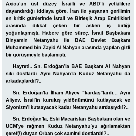
Axios’un üst düzey İsrailli ve ABD’li yetkililere
dayandırdığı iddiaya göre, İran ile yaşanan gerilimin
en kritik günlerinde İsrail ve Birleşik Arap Emirlikleri
arasında dikkat çeken bir askeri iş birliği
yoğunlaşmıştı. Habere göre süreç, İsrail Başbakanı
Binyamin Netanyahu ile BAE Devlet Başkanı
Muhammed bin Zayid Al Nahyan arasında yapılan gizli
bir görüşmeyle başlamıştı.
Hayret!.. Sn. Erdoğan’la BAE Başkanı Al Nahyan
sıkı dostlardı. Aynı Nahyan’la Kuduz Netanyahu da
arkadaşlardı!?..
Sn. Erdoğan’la İlham Aliyev “kardaş”lardı… Aynı
Aliyev, İsrail’in kuruluş yıldönümünü kutlayacak ve
Siyonizm’i kutsayacak kadar Netanyahu sırdaşıydı!?..
Sn. Erdoğan’la, Eski Macaristan Başbakanı olan ve
UCM’ye rağmen Kuduz Netanyahu’yu ağırlamaktan
şeref(!) duyan Orban çok samimi dostlardı!?..