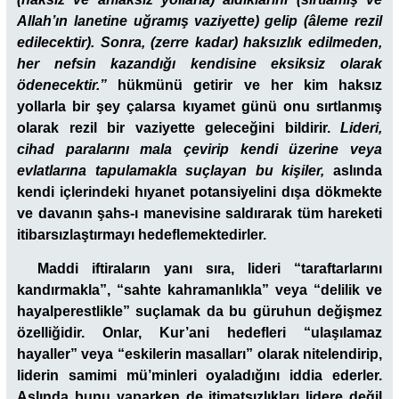
Allah’ın lanetine uğramış vaziyette) gelip (âleme rezil
edilecektir). Sonra, (zerre kadar) haksızlık edilmeden,
her nefsin kazandığı kendisine eksiksiz olarak
ödenecektir.”
hükmünü getirir ve her kim haksız
yollarla bir şey çalarsa kıyamet günü onu sırtlanmış
olarak rezil bir vaziyette geleceğini bildirir.
Lideri,
cihad paralarını mala çevirip kendi üzerine veya
evlatlarına tapulamakla suçlayan bu kişiler,
aslında
kendi içlerindeki hıyanet potansiyelini dışa dökmekte
ve davanın şahs-ı manevisine saldırarak tüm hareketi
itibarsızlaştırmayı hedeflemektedirler.
Maddi iftiraların yanı sıra, lideri “taraftarlarını
kandırmakla”, “sahte kahramanlıkla” veya “delilik ve
hayalperestlikle” suçlamak da bu güruhun değişmez
özelliğidir. Onlar, Kur’ani hedefleri “ulaşılamaz
hayaller” veya “eskilerin masalları” olarak nitelendirip,
liderin samimi mü’minleri oyaladığını iddia ederler.
Aslında bunu yaparken de itimatsızlıkları lidere değil