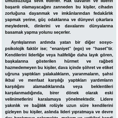
umutsuzluğa sevk ederler. Hak davanın ve liderin
başarılı olamayacağını zanneden bu kişiler, cihadın
zorluğuna dayanmak ve imkânlarından fedakârlık
yapmak yerine, güç odaklarına ve dünyevi çıkarlara
meylederek, dinlerini ve davalarını dünyalarına
basamak yapma yolunu seçerler.
Ayrılışlarının ardında yatan bir diğer sosyo-
psikolojik faktör ise; “enaniyet” (ego) ve “haset”tir.
Kendilerini liderliğe veya halifeliğe daha layık gören,
başkalarına gösterilen hürmet ve rağbeti
hazmedemeyen bu kişiler, dava içinde şöhret ve etiket
uğruna yaptıkları yalakalıkların, yaranmaların, şahsi
ikbal ve menfaat karşılığı yaptıkları yardımların
karşılığını alamadıklarında veya beklentileri
karşılanmadığında, birer dönek olarak eski
velinimetlerini karalamaya yönelmektedir. Lidere
yakınlık ve bağlılık rolüyle uzun süre kendilerini
gizleyen bu kişiler, aslında lideri yıpratmaya ve devre