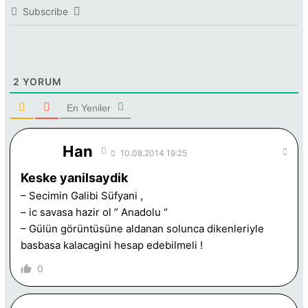
Subscribe
2
YORUM
En Yeniler
Han
10.08.2014 19:25
Keske yanilsaydik
– Secimin Galibi Süfyani ,
– ic savasa hazir ol ” Anadolu “
– Gülün görüntüsüne aldanan solunca dikenleriyle
basbasa kalacagini hesap edebilmeli !
0