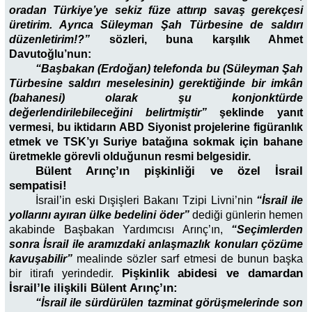
oradan Türkiye’ye sekiz füze attırıp savaş gerekçesi
üretirim. Ayrıca Süleyman Şah Türbesine de saldırı
düzenletirim!?”
sözleri, buna karşılık Ahmet
Davutoğlu’nun:
“Başbakan (Erdoğan) telefonda bu (Süleyman Şah
Türbesine saldırı meselesinin) gerektiğinde bir imkân
(bahanesi) olarak şu konjonktürde
değerlendirilebileceğini belirtmiştir”
şeklinde yanıt
vermesi, bu iktidarın ABD Siyonist projelerine figüranlık
etmek ve TSK’yı Suriye batağına sokmak için bahane
üretmekle görevli olduğunun resmi belgesidir.
Bülent Arınç’ın pişkinliği ve özel İsrail
sempatisi!
İsrail’in eski Dışişleri Bakanı Tzipi Livni’nin
“İsrail ile
yollarını ayıran ülke bedelini öder”
dediği günlerin hemen
akabinde Başbakan Yardımcısı Arınç’ın,
“Seçimlerden
sonra İsrail ile aramızdaki anlaşmazlık konuları çözüme
kavuşabilir”
mealinde sözler sarf etmesi de bunun başka
Pişkinlik abidesi ve damardan
bir itirafı yerindedir.
İsrail’le ilişkili Bülent Arınç’ın:
“İsrail ile sürdürülen tazminat görüşmelerinde son