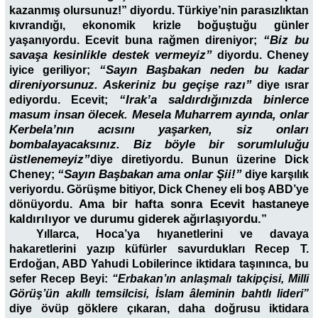
kazanmış olursunuz!” diyordu. Türkiye’nin parasızlıktan
kıvrandığı, ekonomik krizle boğuştuğu günler
“Biz bu
yaşanıyordu. Ecevit buna rağmen direniyor;
savaşa kesinlikle destek vermeyiz”
diyordu. Cheney
“Sayın Başbakan neden bu kadar
iyice geriliyor;
direniyorsunuz. Askeriniz bu geçişe razı”
diye ısrar
“Irak’a saldırdığınızda binlerce
ediyordu. Ecevit;
masum insan ölecek. Mesela Muharrem ayında, onlar
Kerbela’nın acısını yaşarken, siz onları
bombalayacaksınız. Biz böyle bir sorumluluğu
üstlenemeyiz”
diye diretiyordu. Bunun üzerine Dick
“Sayın Başbakan ama onlar Şii!”
Cheney;
diye karşılık
veriyordu. Görüşme bitiyor, Dick Cheney eli boş ABD’ye
Ama bir hafta sonra Ecevit hastaneye
dönüyordu.
kaldırılıyor ve durumu giderek ağırlaşıyordu.
”
Yıllarca, Hoca’ya hıyanetlerini ve davaya
hakaretlerini yazıp küfürler savurdukları Recep T.
Erdoğan, ABD Yahudi Lobilerince iktidara taşınınca, bu
sefer Recep Beyi:
“Erbakan’ın anlaşmalı takipçisi, Milli
Görüş’ün akıllı temsilcisi, İslam âleminin bahtlı lideri”
diye övüp göklere çıkaran, daha doğrusu iktidara