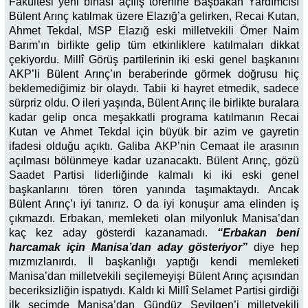
Fakültesi yeni binası açılış törenine Başbakan Yardımcısı
Bülent Arınç katılmak üzere Elazığ’a gelirken, Recai Kutan,
Ahmet Tekdal, MSP Elazığ eski milletvekili Ömer Naim
Barım’ın birlikte gelip tüm etkinliklere katılmaları dikkat
çekiyordu. Millî Görüş partilerinin iki eski genel başkanını
AKP’li Bülent Arınç’ın beraberinde görmek doğrusu hiç
beklemediğimiz bir olaydı. Tabii ki hayret etmedik, sadece
sürpriz oldu. O ileri yaşında, Bülent Arınç ile birlikte buralara
kadar gelip onca meşakkatli programa katılmanın Recai
Kutan ve Ahmet Tekdal için büyük bir azim ve gayretin
ifadesi olduğu açıktı. Galiba AKP’nin Cemaat ile arasının
açılması bölünmeye kadar uzanacaktı. Bülent Arınç, gözü
Saadet Partisi liderliğinde kalmalı ki iki eski genel
başkanlarını tören tören yanında taşımaktaydı. Ancak
Bülent Arınç’ı iyi tanırız. O da iyi konuşur ama elinden iş
çıkmazdı. Erbakan, memleketi olan milyonluk Manisa’dan
kaç kez aday gösterdi kazanamadı.
“Erbakan beni
harcamak için Manisa’dan aday gösteriyor”
diye hep
mızmızlanırdı. İl başkanlığı yaptığı kendi memleketi
Manisa’dan milletvekili seçilemeyişi Bülent Arınç açısından
beceriksizliğin ispatıydı. Kaldı ki Millî Selamet Partisi girdiği
ilk seçimde Manisa’dan Gündüz Sevilgen’i milletvekili