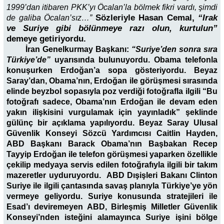
1999’dan itibaren PKK’yı Öcalan’la bölmek fikri vardı, şimdi
Sözleriyle Hasan Cemal,
“Irak
de galiba Öcalan’sız…”
ve Suriye gibi bölünmeye razı olun, kurtulun”
demeye getiriyordu.
İran Genelkurmay Başkanı:
“Suriye’den sonra sıra
Türkiye’de”
uyarısında bulunuyordu. Obama telefonla
konuşurken Erdoğan’a sopa gösteriyordu. Beyaz
Saray’dan, Obama’nın, Erdoğan ile görüşmesi sırasında
elinde beyzbol sopasıyla poz verdiği fotoğrafla ilgili “Bu
fotoğrafı sadece, Obama’nın Erdoğan ile devam eden
yakın ilişkisini vurgulamak için yayınladık” şeklinde
gülünç bir açıklama yapılıyordu. Beyaz Saray Ulusal
Güvenlik Konseyi Sözcü Yardımcısı Caitlin Hayden,
ABD Başkanı Barack Obama’nın Başbakan Recep
Tayyip Erdoğan ile telefon görüşmesi yaparken özellikle
çekilip medyaya servis edilen fotoğrafıyla ilgili bir takım
mazeretler uyduruyordu. ABD Dışişleri Bakanı Clinton
Suriye ile ilgili çantasında savaş planıyla Türkiye’ye yön
vermeye geliyordu. Suriye konusunda stratejileri ile
Esad’ı deviremeyen ABD, Birleşmiş Milletler Güvenlik
Konseyi’nden isteğini alamayınca Suriye işini bölge