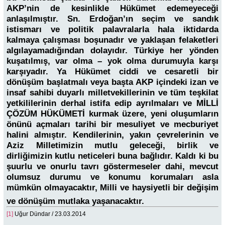
AKP’nin de kesinlikle Hükümet edemeyeceği
anlaşılmıştır. Sn. Erdoğan’ın seçim ve sandık
istismarı ve politik palavralarla hala iktidarda
kalmaya çalışması boşunadır ve yaklaşan felaketleri
algılayamadığından dolayıdır. Türkiye her yönden
kuşatılmış, var olma – yok olma durumuyla karşı
karşıyadır. Ya Hükümet ciddi ve cesaretli bir
dönüşüm başlatmalı veya başta AKP içindeki izan ve
insaf sahibi duyarlı milletvekillerinin ve tüm teşkilat
yetkililerinin derhal istifa edip ayrılmaları ve MİLLİ
ÇÖZÜM HÜKÜMETİ kurmak üzere, yeni oluşumların
önünü açmaları tarihi bir mesuliyet ve mecburiyet
halini almıştır. Kendilerinin, yakın çevrelerinin ve
Aziz Milletimizin mutlu geleceği, birlik ve
dirliğimizin kutlu neticeleri buna bağlıdır. Kaldı ki bu
şuurlu ve onurlu tavrı göstermeseler dahi, mevcut
olumsuz durumu ve konumu korumaları asla
mümkün olmayacaktır, Milli ve haysiyetli bir değişim
ve dönüşüm mutlaka yaşanacaktır.
[1]
Uğur Dündar / 23.03.2014