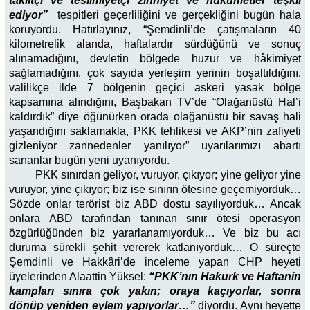
taklitçi ve teslimiyetçi zihniyet ve hükümetler teşkil
ediyor”
tespitleri geçerliliğini ve gerçekliğini bugün hala
koruyordu. Hatırlayınız, “Şemdinli’de çatışmaların 40
kilometrelik alanda, haftalardır sürdüğünü ve sonuç
alınamadığını, devletin bölgede huzur ve hâkimiyet
sağlamadığını, çok sayıda yerleşim yerinin boşaltıldığını,
valilikçe ilde 7 bölgenin geçici askeri yasak bölge
kapsamına alındığını, Başbakan TV’de “Olağanüstü Hal’i
kaldırdık” diye öğünürken orada olağanüstü bir savaş hali
yaşandığını saklamakla, PKK tehlikesi ve AKP’nin zafiyeti
gizleniyor zannedenler yanılıyor” uyarılarımızı abartı
sananlar bugün yeni uyanıyordu.
PKK sınırdan geliyor, vuruyor, çıkıyor; yine geliyor yine
vuruyor, yine çıkıyor; biz ise sınırın ötesine geçemiyorduk…
Sözde onlar terörist biz ABD dostu sayılıyorduk… Ancak
onlara ABD tarafından tanınan sınır ötesi operasyon
özgürlüğünden biz yararlanamıyorduk… Ve biz bu acı
duruma sürekli şehit vererek katlanıyorduk… O süreçte
Şemdinli ve Hakkâri’de inceleme yapan CHP heyeti
üyelerinden Alaattin Yüksel:
“PKK’nın Hakurk ve Haftanin
kampları sınıra çok yakın; oraya kaçıyorlar, sonra
dönüp yeniden eylem yapıyorlar…”
diyordu. Aynı heyette