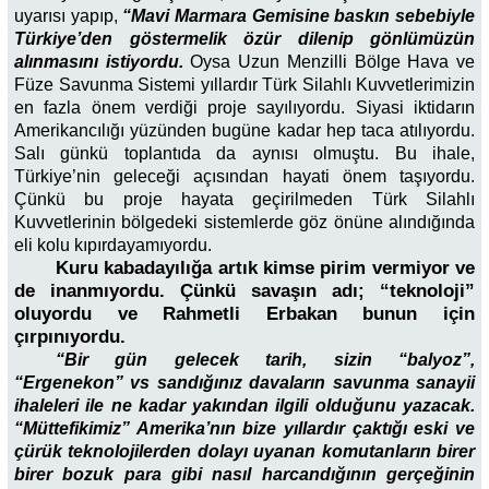
uyarısı yapıp,
“Mavi Marmara Gemisine baskın sebebiyle
Türkiye’den göstermelik özür dilenip gönlümüzün
alınmasını istiyordu.
Oysa Uzun Menzilli Bölge Hava ve
Füze Savunma Sistemi yıllardır Türk Silahlı Kuvvetlerimizin
en fazla önem verdiği proje sayılıyordu. Siyasi iktidarın
Amerikancılığı yüzünden bugüne kadar hep taca atılıyordu.
Salı günkü toplantıda da aynısı olmuştu. Bu ihale,
Türkiye’nin geleceği açısından hayati önem taşıyordu.
Çünkü bu proje hayata geçirilmeden Türk Silahlı
Kuvvetlerinin bölgedeki sistemlerde göz önüne alındığında
eli kolu kıpırdayamıyordu.
Kuru kabadayılığa artık kimse pirim vermiyor ve
de inanmıyordu. Çünkü savaşın adı; “teknoloji”
oluyordu ve Rahmetli Erbakan bunun için
çırpınıyordu.
“Bir gün gelecek tarih, sizin “balyoz”,
“Ergenekon” vs sandığınız davaların savunma sanayii
ihaleleri ile ne kadar yakından ilgili olduğunu yazacak.
“Müttefikimiz” Amerika’nın bize yıllardır çaktığı eski ve
çürük teknolojilerden dolayı uyanan komutanların birer
birer bozuk para gibi nasıl harcandığının gerçeğinin