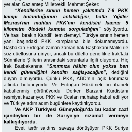
yer alan Gaziantep Milletvekili Mehmet Şeker:
“Kendilerine sınırın hemen yakınında 7-8 PKK
kampı bulunduğunun anlatıldığını, hatta Yiğitler
Mezrası’nın muhtarı PKK’nın kendisini kaçırıp 5
kilometre ötedeki kampta sorguladığını”
söylüyordu.
Velhasıl bırakın Kandil’i temizlemeyi, Türkiye sınırın hemen
yanı başındaki PKK kamplarına bile dokunamıyordu.
Başbakan Erdoğan zaman zaman Irak Başbakanı Maliki ile
söz düellosuna giriyor, ancak bu düello genellikle Irak’taki
Sünnilerle Şiilerin arasındaki sorunlarla ilgili oluyordu. Hiç
Irak Başbakanına:
“Sınırınıza hâkim olun yoksa ben
kendi güvenliğimi kendim sağlayacağım”
, dediğini
duyan olmuyordu. Çünkü PKK, ABD’nin açık koruması
altında bulunuyordu. Ve Erdoğan Hükümeti bu ihaneti
kabullenmiş görünüyordu. Derken Barzani Kürdistanı
resmiyet kazanıyor, PKK ve Öcalan muhatap kabul ediliyor
ve Türkiye adım adım bugünlere kaydırılıyordu.
Ve AKP Türkiyesi Güneydoğu’da bu kadar zaaf
içindeyken bir de Suriye’ye nizamat vermeye
kalkışılıyordu.
Evet, terör saldırısı savaşa dönüşüyor, PKK Suriye