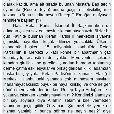
olarak katıldı, ama alt sırada bulunan Mustafa Baş tercih
oyları ile (Recep Beyin) önüne geçip milletvekilliğini o
kazandı. (Bunu sindiremeyen Recep T. Erdoğan mafyavari
tehditlere başlamıştı)
Hatta Refah Partisi İstanbul İl Başkanı iken de
adından çokça söz edilmesine karşın başarısızdı. Bizler bir
gün Fatih’te bulunan Refah Partisi il merkezini ziyarete
gitmiştik, hayretten küçük dilimizi yutacaktık. Ülkenin
ekonomik başkenti 15 milyonluk İstanbul’da Refah
Partisi’nin İl Merkezi 5 katlı köhne bir apartmanın çatı
katındaydı, asansörü de yoktu. Merdivenleri çıkarak
kapıdan girdik ki ne görelim; şuradan buradan toplanmış
derme çatma eski eşyalar ve birkaç gariban kılıklı adamdan
başka bir şey yok. Refah Partisi’nin o zamanki Elazığ İl
Merkezi, İstanbul’unki yanında çok muhteşem sayılırdı.
İnanamayacaksınız; büyük bir hayal kırıklığı ve öfke ile geri
dönüp merdivenlerden inerken Recep Tayip Erdoğan ile o
yukarıya çıkarken karşılaşmayalım mı? Kendimizi alamayız
bir şey söyleriz diye Allah’ın selamını bile vermeden
yanından geçip gittik. O zaman “Şu mezbele yerde ne
hizmet yapılabilir, bunca şöhret ne neyin nesi?” diye