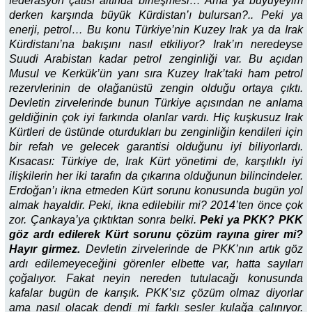
federasyon çatısı altında birleşmesi… Ama ya büyüyeyim
derken karşında büyük Kürdistan’ı bulursan?.. Peki ya
enerji, petrol… Bu konu Türkiye’nin Kuzey Irak ya da Irak
Kürdistanı’na bakışını nasıl etkiliyor? Irak’ın neredeyse
Suudi Arabistan kadar petrol zenginliği var. Bu açıdan
Musul ve Kerkük’ün yanı sıra Kuzey Irak’taki ham petrol
rezervlerinin de olağanüstü zengin olduğu ortaya çıktı.
Devletin zirvelerinde bunun Türkiye açısından ne anlama
geldiğinin çok iyi farkında olanlar vardı. Hiç kuşkusuz Irak
Kürtleri de üstünde oturdukları bu zenginliğin kendileri için
bir refah ve gelecek garantisi olduğunu iyi biliyorlardı.
Kısacası: Türkiye de, Irak Kürt yönetimi de, karşılıklı iyi
ilişkilerin her iki tarafın da çıkarına olduğunun bilincindeler.
Erdoğan’ı ikna etmeden Kürt sorunu konusunda bugün yol
almak hayaldir. Peki, ikna edilebilir mi? 2014’ten önce çok
zor. Çankaya’ya çıktıktan sonra belki.
Peki ya PKK? PKK
göz ardı edilerek Kürt sorunu çözüm rayına girer mi?
Hayır girmez.
Devletin zirvelerinde de PKK’nın artık göz
ardı edilemeyeceğini görenler elbette var, hatta sayıları
çoğalıyor. Fakat neyin nereden tutulacağı konusunda
kafalar bugün de karışık. PKK’sız çözüm olmaz diyorlar
ama nasıl olacak dendi mi farklı sesler kulağa çalınıyor.