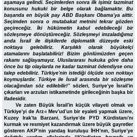
aşamaya gelindi. Seçimlerden sonra ilk işimiz tazminat
konusunu hukuki bir belge olarak bağlamaktır. Bu
başarıda en büyük pay ABD Başkanı Obama’ya aittir.
Seçimden sonra o mutabakat metnini tekrar gözden
geçireceğiz. İki hükümetin kabul edebileceği bir
sözleşmeye dönüştüreceğiz. Sözleşmeyi imzaladığımız
anda İsrail ile ilişkilerde diplomatik düzeyde eski
noktaya gelebiliriz. Karşılıklı olarak büyükelçi
atamalarını başlatabiliriz! Bizim gönlümüzden geçen
rakamı sağlayamayız. Uluslararası hukuka göre daha
önce bu tip olaylarda ne kadar tazminat ödendiyse onu
talep edebiliriz. Türkiye’nin istediği ölçüde son noktayı
koymuşlardır. Türkiye ile İsrail arasında bir sözleşme
olacağından söz edilebilir!”
sözleri, Suriye’ye İsrail’in
çıkarları ve arzuları istikametinde girileceğinin başka bir
ifadesidir.
Ve zaten Büyük İsrail’in küçük vilayeti olmak ve
Türkiye’yi de Arz-ı Mev’ud’un bir eyaleti yapmak üzere,
Kuzey Irak’ta Barzani, Suriye’de PYD Kürdistanı’nı
kurmak ve resmiyet kazandırmak üzere büyük gayretler
gösteren AKP’nin yandaş kuruluşu İHH’nın, Suriye’ye