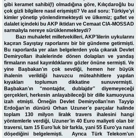
gibi keramet sahibi(!) olmadığına göre, Kılıçdaroğlu bu
çok gizli bilgilere nasıl erişmişti? Ve asıl soru: Türkiye’yi
kimler yönetip yönlendirmekteydi ve ülkemiz; gaflet ve
dalalet içindeki bu AKP iktidarı ve Cemaat CIA-MOSSAD
sarmalıyla nereye sürüklenmekteydi?
Bazı muhalefet milletvekilleri, AKP’lilerin uykularını
kaçıran Sayıştay raporlarını bir bir gündeme getirmişti.
Bu raporlarda yer alan belgelerden yola çıkarak Devlet
Demiryolları ihalelerinde dönen dolapları ve yandaş
firmaların nasıl kayırıldıklarını gözler önüne sermişti. Ve
yine Başbakan’ın çok sevdiği, hemen her büyük
ihalenin verildiği havuzcu müteahhitlere yapılan
kıyakları toplumun dikkatine sunuvermişti.
Başbakan’ın “montajdır, dublajdır” diyemeyeceği
gerçekleri, herkesin anlayabileceği bir dille kamuoyuna
izah etmişti. Örneğin Devlet Demiryolları’nın Tayyip
Erdoğan’ın dünürü Orhan Uzuner’e parçalar halinde
toplam 130 milyon liralık travers ihalesini hangi
yöntemlerle verdiği, Uzuner’in 40 Euro maliyeti olan bir
traversi, tam 15 Euro’luk bir farkla, yani 55 Euro’ya nasıl
döşediğini belgelemişti. Ayrıca Türk Telekom’un