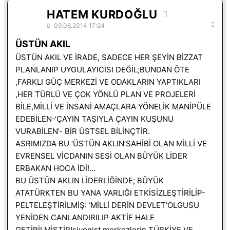
HATEM KURDOĞLU
09.08.2014 17:24
ÜSTÜN AKIL
ÜSTÜN AKIL VE İRADE, SADECE HER ŞEYİN BİZZAT
PLANLANIP UYGULAYICISI DEĞİL;BUNDAN ÖTE
,FARKLI GÜÇ MERKEZİ VE ODAKLARIN YAPTIKLARI
,HER TÜRLÜ VE ÇOK YÖNLÜ PLAN VE PROJELERİ
BİLE,MİLLİ VE İNSANİ AMAÇLARA YÖNELİK MANİPÜLE
EDEBİLEN-‘ÇAYIN TAŞIYLA ÇAYIN KUŞUNU
VURABİLEN’- BİR ÜSTSEL BİLİNÇTİR.
ASRIMIZDA BU ‘ÜSTÜN AKLIN’SAHİBİ OLAN MİLLİ VE
EVRENSEL VİCDANIN SESİ OLAN BÜYÜK LİDER
ERBAKAN HOCA İDİ!…
BU ÜSTÜN AKLIN LİDERLİĞİNDE; BÜYÜK
ATATÜRKTEN BU YANA VARLIĞI ETKİSİZLEŞTİRİLİP-
PELTELEŞTİRİLMİŞ: ‘MİLLİ DERİN DEVLET’OLGUSU
YENİDEN CANLANDIRILIP AKTİF HALE
GETİRİLMİŞTİR!siyonist merkezlerin TÜRKİYE VE