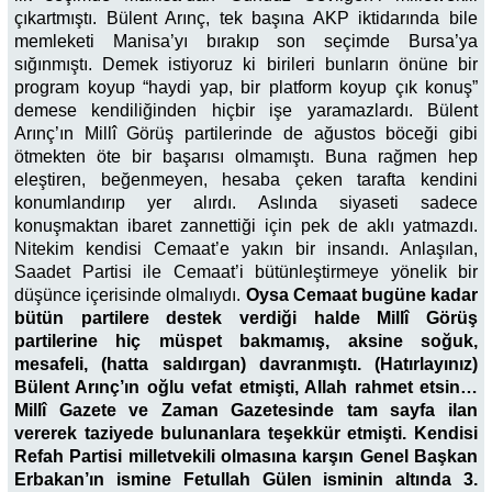
çıkartmıştı. Bülent Arınç, tek başına AKP iktidarında bile
memleketi Manisa’yı bırakıp son seçimde Bursa’ya
sığınmıştı. Demek istiyoruz ki birileri bunların önüne bir
program koyup “haydi yap, bir platform koyup çık konuş”
demese kendiliğinden hiçbir işe yaramazlardı. Bülent
Arınç’ın Millî Görüş partilerinde de ağustos böceği gibi
ötmekten öte bir başarısı olmamıştı. Buna rağmen hep
eleştiren, beğenmeyen, hesaba çeken tarafta kendini
konumlandırıp yer alırdı. Aslında siyaseti sadece
konuşmaktan ibaret zannettiği için pek de aklı yatmazdı.
Nitekim kendisi Cemaat’e yakın bir insandı. Anlaşılan,
Saadet Partisi ile Cemaat’i bütünleştirmeye yönelik bir
düşünce içerisinde olmalıydı.
Oysa Cemaat bugüne kadar
bütün partilere destek verdiği halde Millî Görüş
partilerine hiç müspet bakmamış, aksine soğuk,
mesafeli, (hatta saldırgan) davranmıştı. (Hatırlayınız)
Bülent Arınç’ın oğlu vefat etmişti, Allah rahmet etsin…
Millî Gazete ve Zaman Gazetesinde tam sayfa ilan
vererek taziyede bulunanlara teşekkür etmişti. Kendisi
Refah Partisi milletvekili olmasına karşın Genel Başkan
Erbakan’ın ismine Fetullah Gülen isminin altında 3.