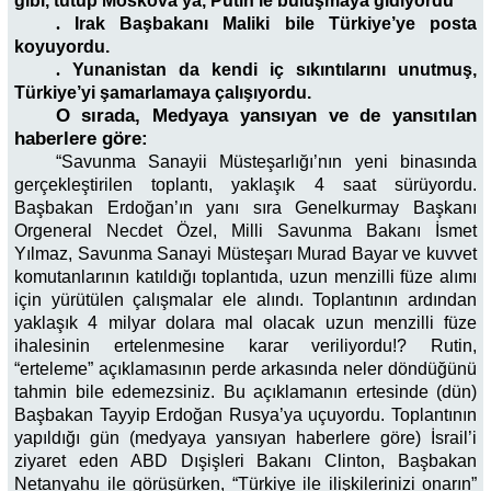
gibi, tutup Moskova’ya, Putin’le buluşmaya gidiyordu
.
Irak Başbakanı Maliki bile Türkiye’ye posta
koyuyordu.
.
Yunanistan da kendi iç sıkıntılarını unutmuş,
Türkiye’yi şamarlamaya çalışıyordu.
O sırada, Medyaya yansıyan ve de yansıtılan
haberlere göre:
“Savunma Sanayii Müsteşarlığı’nın yeni binasında
gerçekleştirilen toplantı, yaklaşık 4 saat sürüyordu.
Başbakan Erdoğan’ın yanı sıra Genelkurmay Başkanı
Orgeneral Necdet Özel, Milli Savunma Bakanı İsmet
Yılmaz, Savunma Sanayi Müsteşarı Murad Bayar ve kuvvet
komutanlarının katıldığı toplantıda, uzun menzilli füze alımı
için yürütülen çalışmalar ele alındı. Toplantının ardından
yaklaşık 4 milyar dolara mal olacak uzun menzilli füze
ihalesinin ertelenmesine karar veriliyordu!? Rutin,
“erteleme” açıklamasının perde arkasında neler döndüğünü
tahmin bile edemezsiniz. Bu açıklamanın ertesinde (dün)
Başbakan Tayyip Erdoğan Rusya’ya uçuyordu. Toplantının
yapıldığı gün (medyaya yansıyan haberlere göre) İsrail’i
ziyaret eden ABD Dışişleri Bakanı Clinton, Başbakan
Netanyahu ile görüşürken, “Türkiye ile ilişkilerinizi onarın”