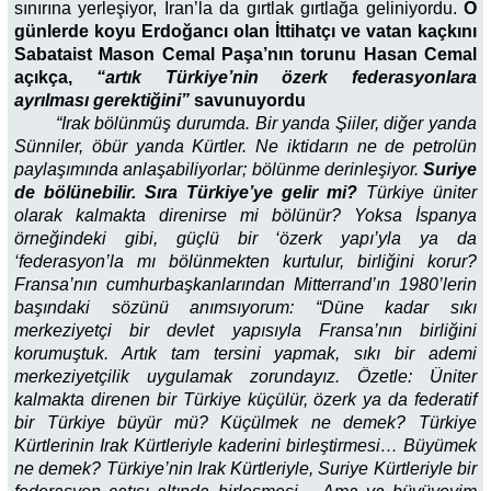
sınırına yerleşiyor, İran’la da gırtlak gırtlağa geliniyordu.
O
günlerde koyu Erdoğancı olan
İttihatçı ve vatan kaçkını
Sabataist Mason Cemal Paşa’nın torunu Hasan Cemal
açıkça,
“artık Türkiye’nin özerk federasyonlara
ayrılması gerektiğini”
savunuyordu
“Irak bölünmüş durumda. Bir yanda Şiiler, diğer yanda
Sünniler, öbür yanda Kürtler. Ne iktidarın ne de petrolün
paylaşımında anlaşabiliyorlar; bölünme derinleşiyor.
Suriye
de bölünebilir. Sıra Türkiye’ye gelir mi?
Türkiye üniter
olarak kalmakta direnirse mi bölünür? Yoksa İspanya
örneğindeki gibi, güçlü bir ‘özerk yapı’yla ya da
‘federasyon’la mı bölünmekten kurtulur, birliğini korur?
Fransa’nın cumhurbaşkanlarından Mitterrand’ın 1980’lerin
başındaki sözünü anımsıyorum: “Düne kadar sıkı
merkeziyetçi bir devlet yapısıyla Fransa’nın birliğini
korumuştuk. Artık tam tersini yapmak, sıkı bir ademi
merkeziyetçilik uygulamak zorundayız. Özetle: Üniter
kalmakta direnen bir Türkiye küçülür, özerk ya da federatif
bir Türkiye büyür mü? Küçülmek ne demek? Türkiye
Kürtlerinin Irak Kürtleriyle kaderini birleştirmesi… Büyümek
ne demek? Türkiye’nin Irak Kürtleriyle, Suriye Kürtleriyle bir