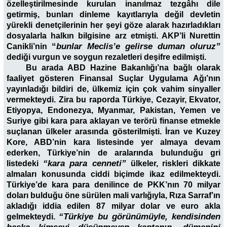
özelleştirilmesinde kurulan inanılmaz tezgâhı dile
getirmiş, bunları dinleme kayıtlarıyla değil devletin
yürekli denetçilerinin her şeyi göze alarak hazırladıkları
dosyalarla halkın bilgisine arz etmişti. AKP’li Nurettin
“
bunlar Meclis’e gelirse duman oluruz”
Canikli’nin
dediği vurgun ve soygun rezaletleri deşifre edilmişti.
Bu arada ABD Hazine Bakanlığı’na bağlı olarak
faaliyet gösteren Finansal Suçlar Uygulama Ağı’nın
yayınladığı bildiri de, ülkemiz için çok vahim sinyaller
vermekteydi. Zira bu raporda Türkiye, Cezayir, Ekvator,
Etiyopya, Endonezya, Myanmar, Pakistan, Yemen ve
Suriye gibi kara para aklayan ve terörü finanse etmekle
suçlanan ülkeler arasında gösterilmişti. İran ve Kuzey
Kore, ABD’nin kara listesinde yer almaya devam
ederken, Türkiye’nin de aralarında bulunduğu gri
“kara para cenneti”
listedeki
ülkeler, riskleri dikkate
almaları konusunda ciddi biçimde ikaz edilmekteydi.
Türkiye’de kara para denilince de PKK’nın 70 milyar
doları bulduğu öne sürülen mali varlığıyla, Rıza Sarraf’ın
akladığı iddia edilen 87 milyar dolar ve euro akla
“Türkiye bu görünümüyle, kendisinden
gelmekteydi.