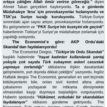
ortaya çıktığını Allah ömür verirse göreceğiz.”
diyen
Ahmet Takan gerçekleri haykırıyordu.
Ta o günlerde
Müdahaleye ‘ikna’ için provokasyonlar hızlanıyordu ve
TSK’ya Suriye tuzağı kuruluyordu.
Türkiye-Suriye
sınırındaki ajan sayısı artıyor, provokasyonlar hızlanıyordu.
Bu gelişmelerin ve
“PKK Suriye’nin kuzeyini ele geçirdi”
haberlerinin Türkiye’yi Suriye’ye müdahaleye zorlamak için
yapıldığı sırıtıyordu.
The Economist’e göre: AKP Ordu’daki
Skandal’dan faydalanıyordu!
The Economist Dergisi,
“Türkiye’de Ordu Skandalı”
başlıklı haberinde
“hayat kadınları kullanılarak şantaj
yoluyla çok sayıda Türk subayının askeri casusluk
yapmaya zorlandığı”
iddialarına ilişkin davalardaki
gelişmelerin, yurt dışında dikkat çektiğini” yazıyordu. İngiliz
Haftalık dergisi The Economist, generalleri en sert biçimde
kötüleyenlerin bile, onları sivil kontrol altına alma
çabalarının yozlaşarak bir intikama dönüşmekte
olmasından kaygı duymaya başladığını vurguluyordu.
Haberin spotunda
“Hükümet, ordudaki bir skandaldan
faydalanıyor”
iddiasını gündeme getiriyordu. The