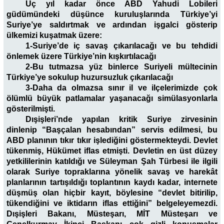
Üç yıl kadar önce ABD Yahudi Lobileri
güdümündeki düşünce kuruluşlarında Türkiye’yi
Suriye’ye saldırtmak ve ardından işgalci gösterip
ülkemizi kuşatmak üzere:
1-Suriye’de iç savaş çıkarılacağı ve bu tehdidi
önlemek üzere Türkiye’nin kışkırtılacağı
2-Bu tutmazsa yüz binlerce Suriyeli mültecinin
Türkiye’ye sokulup huzursuzluk çıkarılacağı
3-Daha da olmazsa sınır il ve ilçelerimizde çok
ölümlü büyük patlamalar yaşanacağı simülasyonlarla
gösterilmişti.
Dışişleri’nde yapılan kritik Suriye zirvesinin
dinlenip “Başçalan hesabından” servis edilmesi, bu
ABD planının tıkır tıkır işlediğini göstermekteydi. Devlet
tükenmiş, Hükümet iflas etmişti. Devletin en üst düzey
yetkililerinin katıldığı ve Süleyman Şah Türbesi ile ilgili
olarak Suriye topraklarına yönelik savaş ve harekât
planlarının tartışıldığı toplantının kaydı kadar, internete
düşmüş olan hiçbir kayıt, böylesine “devlet bitirilip,
tükendiğini ve iktidarın iflas ettiğini” belgeleyemezdi.
Dışişleri Bakanı, Müsteşarı, MİT Müsteşarı ve