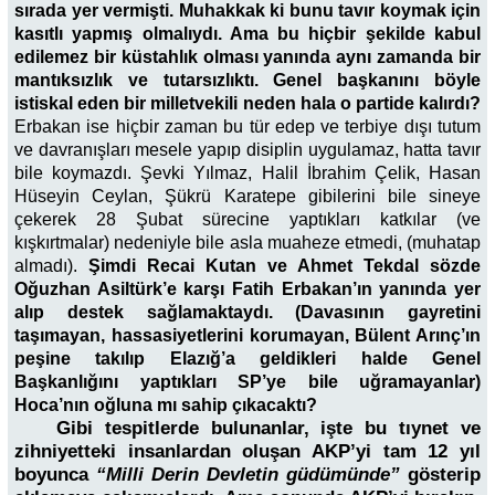
sırada yer vermişti. Muhakkak ki bunu tavır koymak için
kasıtlı yapmış olmalıydı. Ama bu hiçbir şekilde kabul
edilemez bir küstahlık olması yanında aynı zamanda bir
mantıksızlık ve tutarsızlıktı. Genel başkanını böyle
istiskal eden bir milletvekili neden hala o partide kalırdı?
Erbakan ise hiçbir zaman bu tür edep ve terbiye dışı tutum
ve davranışları mesele yapıp disiplin uygulamaz, hatta tavır
bile koymazdı. Şevki Yılmaz, Halil İbrahim Çelik, Hasan
Hüseyin Ceylan, Şükrü Karatepe gibilerini bile sineye
çekerek 28 Şubat sürecine yaptıkları katkılar (ve
kışkırtmalar) nedeniyle bile asla muaheze etmedi, (muhatap
almadı).
Şimdi Recai Kutan ve Ahmet Tekdal sözde
Oğuzhan Asiltürk’e karşı Fatih Erbakan’ın yanında yer
alıp destek sağlamaktaydı. (Davasının gayretini
taşımayan, hassasiyetlerini korumayan, Bülent Arınç’ın
peşine takılıp Elazığ’a geldikleri halde Genel
Başkanlığını yaptıkları SP’ye bile uğramayanlar)
Hoca’nın oğluna mı sahip çıkacaktı?
Gibi tespitlerde bulunanlar, işte bu tıynet ve
zihniyetteki insanlardan oluşan AKP’yi tam 12 yıl
boyunca
“Milli Derin Devletin güdümünde”
gösterip