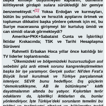
başka kimseyi düşünmeyen kaptanın, dümenini
kilitleyerek girdaplı sulara sürüklediği bir gemiye
[1]
benzemekteydi.
”
Yoksa Erdoğan ve kurmayları,
bütün bu yolsuzluk ve hırsızlık ayıplarını örtmek ve
toplumun dikkatini başka yönlere çekmek için mi, bu
Suriye macerasına girişmeyi bir kurtuluş ümidi ve
can simidi olarak görmekteydi?
Amerika+PKK+Sabataist Cunta ve İşbirlikçi
İktidar Kıskacında; TSK ve Tarihi Hesaplaşma
Sürüveni
Rahmetli Erbakan Hoca yıllar önce katıldığı bir
TV liderler toplantısında:
“Ülkemizdeki ve bölgemizdeki huzursuzluğun asıl
sebebini göz ardı etmek sorunu kangrenleştirmekten
başka bir işe yaramıyor. Gerçek şudur: Nil’den Fırat’a
Büyük İsrail kurulmak ve Türkiye parçalanmak
isteniyor. SEVR bunu hedefliyor. Dış güçlerin
“demokratikleşme, AB ile bütünleşme” kılıflı
dayatmalarının altında bu yatıyor. Kışkırtılan terör
odaklarını da, işbirlikçi iktidarları da, bunlar
yönlendiriyor. İşte Türkiye’deki sorunların temelini bu