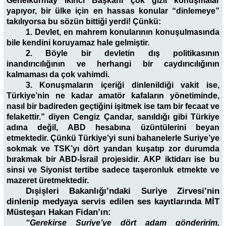
Genelkurmay İkinci Başkanı çok gizli konuşmalar
yapıyor, bir ülke için en hassas konular “dinlemeye”
takılıyorsa bu sözün bittiği yerdi! Çünkü:
1. Devlet, en mahrem konularının konuşulmasında
bile kendini koruyamaz hale gelmiştir.
2. Böyle bir devletin dış politikasının
inandırıcılığının ve herhangi bir caydırıcılığının
kalmaması da çok vahimdi.
3. Konuşmaların içeriği dinlenildiği vakit ise,
Türkiye’nin ne kadar amatör kafaların yönetiminde,
nasıl bir badireden geçtiğini işitmek ise tam bir fecaat ve
felakettir.” diyen Cengiz Çandar, sanıldığı gibi Türkiye
adına değil, ABD hesabına üzüntülerini beyan
etmektedir. Çünkü Türkiye’yi suni bahanelerle Suriye’ye
sokmak ve TSK’yı dört yandan kuşatıp zor durumda
bırakmak bir ABD-İsrail projesidir. AKP iktidarı ise bu
sinsi ve Siyonist tertibe sadece taşeronluk etmekte ve
mazeret üretmektedir.
Dışişleri Bakanlığı’ndaki Suriye Zirvesi’nin
dinlenip medyaya servis edilen ses kayıtlarında MİT
Müsteşarı Hakan Fidan’ın:
“Gerekirse Suriye’ye dört adam gönderirim,