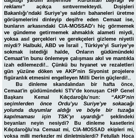
“Kürdistan bayrağı ve
dağıttığı yardım afişlerinde
reklamı”
Dışişleri
açıkça sırıtıvermekteydi.
Bakanlığı’ndaki Suriye’ye saldırı bahaneleri üretme
görüşmelerini dinleyip deşifre eden Cemaat ise,
bunların arkasındaki CIA-MOSSAD’ı hiç görmemek
ve gündeme getirmemek ahmaklık alameti miydi,
yoksa asıl gerçekleri ve gerekçeleri gizleme niyetli
miydi? Halbuki, ABD ve İsrail , Türkiye’yi Suriye’ye
sokmak istediği halde, Onların güdümündeki
Cemaat’in bunu önlemeye çalışması akıl ve mantıkla
izah edilemezdi!.. Çünkü bu hıyanet ve rezaletleri
gün yüzüne döken ve AKP’nin Siyonist projelere
figüranlık etmesini engelleyen Milli Derin güçlerdi!..
Bu dinleme skandalından bir hafta önce,
Cemaat’in güdümündeki STV’de konuşan CHP Genel
“AKP’nin
Başkanı Kemal Kılıçdaroğlu’nun:
seçimlerden önce Ordu’yu Suriye’ye sokacağı
yolunda duyumlar aldığı ve böyle bir tuzağa
kapılmaması için TSK’yı uyardığı”
şeklindeki
beyanları neyin nesiydi? Bu dinleme kasetlerini
Kılıçdaroğlu’na Cemaat mi, CIA-MOSSAD ekipleri mi,
yoksa milli merkezler mi dinletmişlerdi? Fetullah Hoca