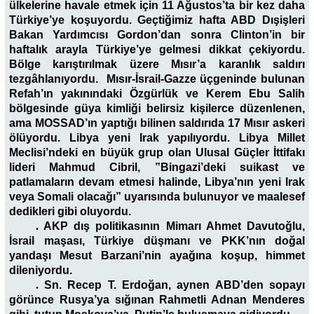
ülkelerine havale etmek için 11 Ağustos’ta bir kez daha
Türkiye’ye koşuyordu. Geçtiğimiz hafta ABD Dışişleri
Bakan Yardımcısı Gordon’dan sonra Clinton’in bir
haftalık arayla Türkiye’ye gelmesi dikkat çekiyordu.
Bölge karıştırılmak üzere Mısır’a karanlık saldırı
tezgâhlanıyordu. Mısır-İsrail-Gazze üçgeninde bulunan
Refah’ın yakınındaki Özgürlük ve Kerem Ebu Salih
bölgesinde güya kimliği belirsiz kişilerce düzenlenen,
ama MOSSAD’ın yaptığı bilinen saldırıda 17 Mısır askeri
ölüyordu. Libya yeni Irak yapılıyordu. Libya Millet
Meclisi’ndeki en büyük grup olan Ulusal Güçler İttifakı
lideri Mahmud Cibril, ”Bingazi’deki suikast ve
patlamaların devam etmesi halinde, Libya’nın yeni Irak
veya Somali olacağı” uyarısında bulunuyor ve maalesef
dedikleri gibi oluyordu.
.
AKP dış politikasının Mimarı Ahmet Davutoğlu,
İsrail maşası, Türkiye düşmanı ve PKK’nın doğal
yandaşı Mesut Barzani’nin ayağına koşup, himmet
dileniyordu.
.
Sn. Recep T. Erdoğan, aynen ABD’den sopayı
görünce Rusya’ya sığınan Rahmetli Adnan Menderes