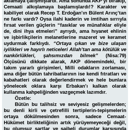
aklamaya çalışmışlardı. Ama sonunda AKP’yi bırakıp,
Cemaati alkışlamaya başlamışlardı!? Karakter ve
kabiliyet olarak Recep T. Erdoğan’ın Bülent Arınç’tan
ne farkı vardı? Oysa ilahi kaderin ve imtihan sırrıyla
fırsat verilen güçlerin “fasıklar ve münafıklar eliyle
de, dini ihya etmeleri” ayrıydı, ama hıyanet ehlinin
ve işbirlikçilerin melanetlerine mazeret ve keramet
uydurmak farklıydı.
“Ortaya çıkan ve bize ulaşan
iyilikleri ve hayırlı neticeleri Allah’tan ama kötülük ve
nankörlükleri, şahsımızdan bilmek”
(Nisa:79)
Ölçüsünü dikkate alarak, AKP dönemindeki, bir
takım yararlı girişimleri, Milli odakların zorlaması,
ama diğer bütün tahribatlarının ise kendi fıtratları ve
kabahatleri olarak değerlendirmek ve hele bunlara
yönelecek oklara karşı Erbakan’ı kalkan olarak
kullanma kahpeliğinden vazgeçmek lazımdır.
Özetle:
Bütün bu talihsiz ve seviyesiz gelişmelerden;
bu denli kirli ve çetrefilli tertiplerin-tepişmelerin
ortaya dökülmesinden sonra, sadece Cemaat-
Hükümet birlikteliğinin artık yürüyemeyeceği değil,
bu olumsuz şartlar ve şaibeli durumlar karşısında