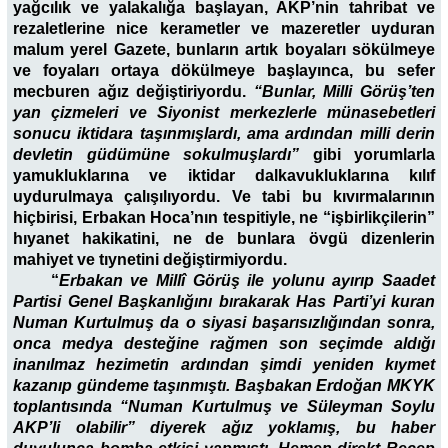
yağcılık ve yalakalığa başlayan, AKP’nin tahribat ve
rezaletlerine nice kerametler ve mazeretler uyduran
malum yerel Gazete, bunların artık boyaları sökülmeye
ve foyaları ortaya dökülmeye başlayınca, bu sefer
mecburen ağız değiştiriyordu.
“Bunlar, Milli Görüş’ten
yan çizmeleri ve Siyonist merkezlerle münasebetleri
sonucu iktidara taşınmışlardı, ama ardından milli derin
devletin güdümüne sokulmuşlardı”
gibi yorumlarla
yamukluklarına ve iktidar dalkavukluklarına kılıf
uydurulmaya çalışılıyordu. Ve tabi bu kıvırmalarının
hiçbirisi, Erbakan Hoca’nın tespitiyle, ne “işbirlikçilerin”
hıyanet hakikatini, ne de bunlara övgü dizenlerin
mahiyet ve tıynetini değiştirmiyordu.
“
Erbakan ve Millî Görüş ile yolunu ayırıp Saadet
Partisi Genel Başkanlığını bırakarak Has Parti’yi kuran
Numan Kurtulmuş da o siyasi başarısızlığından sonra,
onca medya desteğine rağmen son seçimde aldığı
inanılmaz hezimetin ardından şimdi yeniden kıymet
kazanıp gündeme taşınmıştı. Başbakan Erdoğan MKYK
toplantısında “Numan Kurtulmuş ve Süleyman Soylu
AKP’li olabilir” diyerek ağız yoklamış, bu haber