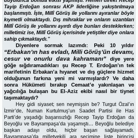
duyulunca bomba etkisi yapmıştı. Hemen direkt Recep
Tayip Erdoğan sonrası AKP liderliğine yakıştırılmaya
başlanmıştı. İşte, Millî Görüş ile yollarını ayıranlar böyle
kıymetli olmaktaydı. Dış mihraklar ve onların uzantıları
Millî Görüş ile yollarını ayırdı diye bunları desteklerken;
milletimiz ise, Millî Görüş içerisinde yetiştiler diye onlara
sahip çıkmaktaydı.”
Diyenlere sormak lazımdı: Peki 10 yıldır
“Erbakan’ın has evladı, Milli Görüş’ün devamı,
cesur ve onurlu dava kahramanı”
diye yere
göğe sığdıramadıkları şu Recep T. Erdoğan’ın tek
marifetinin Erbakan’a hıyanet ve dış güçlere hizmet
olduğunun farkına yeni mi varmışlardı? Ve daha
sonra Hükümeti bırakıp Cemaat’e yakınlaşan ve
yağcılığa bulaşan bu El-Aziz ekibi nasıl bir tiynet
taşımaktaydı?
Hey gidi siyaset; sen neymişsin be? Turgut Özal’ın
İzmir’de, Numan Kurtulmuş’un Saadet Partisi ile Has
Parti’de yaşadığı başarısızlığı Recep Tayip Erdoğan da
Beyoğlu ve Bayrampaşa’da yaşamıştı… Beyoğlu belediye
başkan adayı oldu, hiçbir başarı sağlayamadı.
Bayrampaşa’da milletvekili ara seçimine liste birincisi