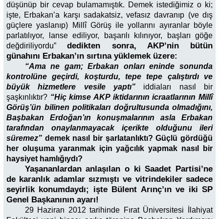
düşünüp bir cevap bulamamıştık. Demek istediğimiz o ki;
işte, Erbakan’a karşı sadakatsiz, vefasız davranıp (ve dış
güçlere yaslanıp) Millî Görüş ile yollarını ayıranlar böyle
parlatılıyor, lanse ediliyor, başarılı kılınıyor, başları göğe
dedikten sonra, AKP’nin bütün
değdiriliyordu”
günahını Erbakan’ın sırtına yüklemek üzere:
“Ama ne gam; Erbakan onları eninde sonunda
kontrolüne geçirdi, koşturdu, tepe tepe çalıştırdı ve
büyük hizmetlere vesile yaptı”
iddiaları nasıl bir
şaşkınlıktır?
“Hiç kimse AKP iktidarının icraatlarının Millî
Görüş’ün bilinen politikaları doğrultusunda olmadığını,
Başbakan Erdoğan’ın konuşmalarının asla Erbakan
tarafından onaylanmayacak içerikte olduğunu ileri
süremez”
demek nasıl bir şarlatanlıktı? Güçlü gördüğü
her oluşuma yaranmak için yağcılık yapmak nasıl bir
haysiyet hamlığıydı?
Yaşananlardan anlaşılan o ki Saadet Partisi’ne
de karanlık adamlar sızmıştı ve vitrindekiler sadece
seyirlik konumdaydı; işte Bülent Arınç’ın ve iki SP
Genel Başkanının ayarı!
29 Haziran 2012 tarihinde Fırat Üniversitesi İlahiyat