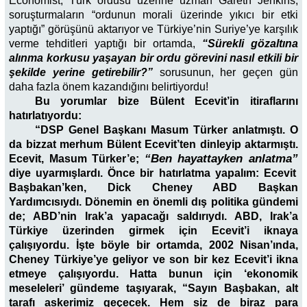
Economist, Türk ordusu üzerine uzman Gareth Jenkins,
soruşturmaların “ordunun morali üzerinde yıkıcı bir etki
yaptığı” görüşünü aktarıyor ve Türkiye’nin Suriye’ye karşılık
verme tehditleri yaptığı bir ortamda,
“Sürekli gözaltına
alınma korkusu yaşayan bir ordu görevini nasıl etkili bir
şekilde yerine getirebilir?”
sorusunun, her geçen gün
daha fazla önem kazandığını belirtiyordu!
Bu yorumlar bize Bülent Ecevit’in itiraflarını
hatırlatıyordu:
“DSP Genel Başkanı Masum Türker anlatmıştı. O
da bizzat merhum Bülent Ecevit’ten dinleyip aktarmıştı.
“Ben hayattayken anlatma”
Ecevit, Masum Türker’e;
diye uyarmışlardı. Önce bir hatırlatma yapalım: Ecevit
Başbakan’ken, Dick Cheney ABD Başkan
Yardımcısıydı. Dönemin en önemli dış politika gündemi
de; ABD’nin Irak’a yapacağı saldırıydı. ABD, Irak’a
Türkiye üzerinden girmek için Ecevit’i iknaya
çalışıyordu. İşte böyle bir ortamda, 2002 Nisan’ında,
Cheney Türkiye’ye geliyor ve son bir kez Ecevit’i ikna
etmeye çalışıyordu. Hatta bunun için ‘ekonomik
meseleleri’ gündeme taşıyarak, “Sayın Başbakan, alt
tarafı askerimiz geçecek. Hem siz de biraz para