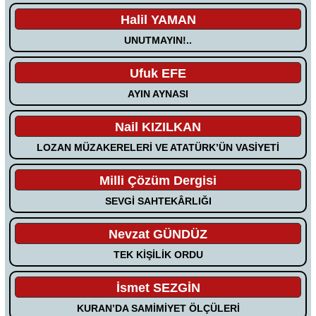
Halil YAMAN
UNUTMAYIN!..
Ufuk EFE
AYIN AYNASI
Nail KIZILKAN
LOZAN MÜZAKERELERİ VE ATATÜRK’ÜN VASİYETİ
Milli Çözüm Dergisi
SEVGİ SAHTEKÂRLIĞI
Nevzat GÜNDÜZ
TEK KİŞİLİK ORDU
İsmet SEZGİN
KURAN’DA SAMİMİYET ÖLÇÜLERİ