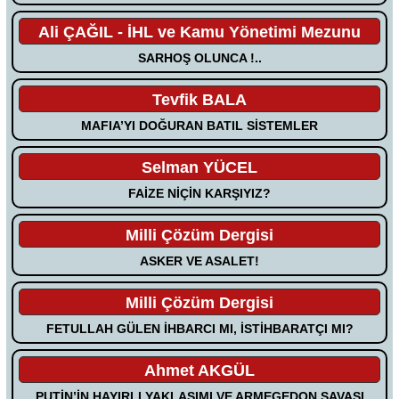
Ali ÇAĞIL - İHL ve Kamu Yönetimi Mezunu
SARHOŞ OLUNCA !..
Tevfik BALA
MAFIA’YI DOĞURAN BATIL SİSTEMLER
Selman YÜCEL
FAİZE NİÇİN KARŞIYIZ?
Milli Çözüm Dergisi
ASKER VE ASALET!
Milli Çözüm Dergisi
FETULLAH GÜLEN İHBARCI MI, İSTİHBARATÇI MI?
Ahmet AKGÜL
PUTİN’İN HAYIRLI YAKLAŞIMI VE ARMEGEDON SAVAŞI