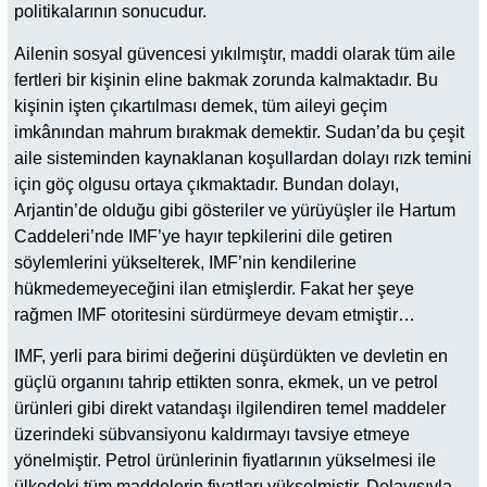
politikalarının sonucudur.
Ailenin sosyal güvencesi yıkılmıştır, maddi olarak tüm aile
fertleri bir kişinin eline bakmak zorunda kalmaktadır. Bu
kişinin işten çıkartılması demek, tüm aileyi geçim
imkânından mahrum bırakmak demektir. Sudan’da bu çeşit
aile sisteminden kaynaklanan koşullardan dolayı rızk temini
için göç olgusu ortaya çıkmaktadır. Bundan dolayı,
Arjantin’de olduğu gibi gösteriler ve yürüyüşler ile Hartum
Caddeleri’nde IMF’ye hayır tepkilerini dile getiren
söylemlerini yükselterek, IMF’nin kendilerine
hükmedemeyeceğini ilan etmişlerdir. Fakat her şeye
rağmen IMF otoritesini sürdürmeye devam etmiştir…
IMF, yerli para birimi değerini düşürdükten ve devletin en
güçlü organını tahrip ettikten sonra, ekmek, un ve petrol
ürünleri gibi direkt vatandaşı ilgilendiren temel maddeler
üzerindeki sübvansiyonu kaldırmayı tavsiye etmeye
yönelmiştir. Petrol ürünlerinin fiyatlarının yükselmesi ile
ülkedeki tüm maddelerin fiyatları yükselmiştir. Dolayısıyla,