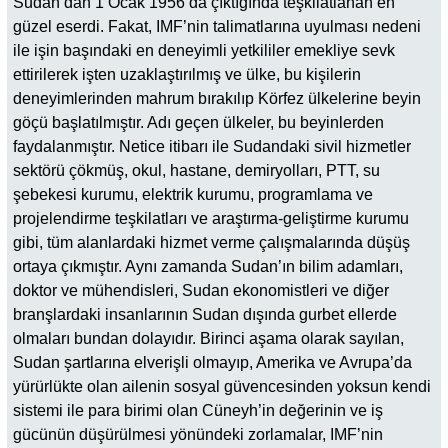
Sudan’dan 1 Ocak 1956’da çıktığında teşkilatlanan en
güzel eserdi. Fakat, IMF’nin talimatlarına uyulması nedeni
ile işin başındaki en deneyimli yetkililer emekliye sevk
ettirilerek işten uzaklaştırılmış ve ülke, bu kişilerin
deneyimlerinden mahrum bırakılıp Körfez ülkelerine beyin
göçü başlatılmıştır. Adı geçen ülkeler, bu beyinlerden
faydalanmıştır. Netice itibarı ile Sudandaki sivil hizmetler
sektörü çökmüş, okul, hastane, demiryolları, PTT, su
şebekesi kurumu, elektrik kurumu, programlama ve
projelendirme teşkilatları ve araştırma-geliştirme kurumu
gibi, tüm alanlardaki hizmet verme çalışmalarında düşüş
ortaya çıkmıştır. Aynı zamanda Sudan’ın bilim adamları,
doktor ve mühendisleri, Sudan ekonomistleri ve diğer
branşlardaki insanlarının Sudan dışında gurbet ellerde
olmaları bundan dolayıdır. Birinci aşama olarak sayılan,
Sudan şartlarına elverişli olmayıp, Amerika ve Avrupa’da
yürürlükte olan ailenin sosyal güvencesinden yoksun kendi
sistemi ile para birimi olan Cüneyh’in değerinin ve iş
gücünün düşürülmesi yönündeki zorlamalar, IMF’nin