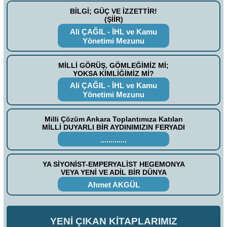
BİLGİ; GÜÇ VE İZZETTİR!
(ŞİİR)
Ali ÇAĞIL - İHL ve Kamu
Yönetimi Mezunu
MİLLİ GÖRÜŞ, GÖMLEĞİMİZ Mİ;
YOKSA KİMLİĞİMİZ Mİ?
Ali ÇAĞIL - İHL ve Kamu
Yönetimi Mezunu
Milli Çözüm Ankara Toplantımıza Katılan
MİLLİ DUYARLI BİR AYDINIMIZIN FERYADI
.............
YA SİYONİST-EMPERYALİST HEGEMONYA
VEYA YENİ VE ADİL BİR DÜNYA
Ahmet AKGÜL
YENİ ÇIKAN KİTAPLARIMIZ