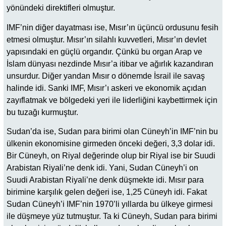
yönündeki direktifleri olmuştur.
IMF’nin diğer dayatması ise, Mısır’ın üçüncü ordusunu fesih
etmesi olmuştur. Mısır’ın silahlı kuvvetleri, Mısır’ın devlet
yapısındaki en güçlü organdır. Çünkü bu organ Arap ve
İslam dünyası nezdinde Mısır’a itibar ve ağırlık kazandıran
unsurdur. Diğer yandan Mısır o dönemde İsrail ile savaş
halinde idi. Sanki IMF, Mısır’ı askeri ve ekonomik açıdan
zayıflatmak ve bölgedeki yeri ile liderliğini kaybettirmek için
bu tuzağı kurmuştur.
Sudan’da ise, Sudan para birimi olan Cüneyh’in IMF’nin bu
ülkenin ekonomisine girmeden önceki değeri, 3,3 dolar idi.
Bir Cüneyh, on Riyal değerinde olup bir Riyal ise bir Suudi
Arabistan Riyali’ne denk idi. Yani, Sudan Cüneyh’i on
Suudi Arabistan Riyali’ne denk düşmekte idi. Mısır para
birimine karşılık gelen değeri ise, 1,25 Cüneyh idi. Fakat
Sudan Cüneyh’i IMF’nin 1970’li yıllarda bu ülkeye girmesi
ile düşmeye yüz tutmuştur. Ta ki Cüneyh, Sudan para birimi