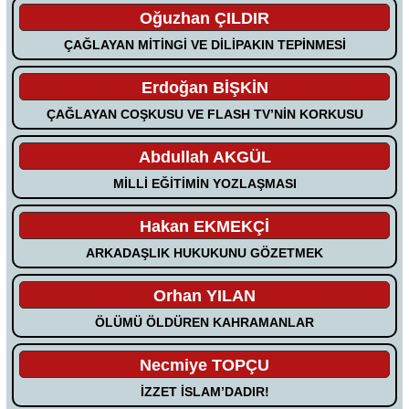
Oğuzhan ÇILDIR
ÇAĞLAYAN MİTİNGİ VE DİLİPAKIN TEPİNMESİ
Erdoğan BİŞKİN
ÇAĞLAYAN COŞKUSU VE FLASH TV’NİN KORKUSU
Abdullah AKGÜL
MİLLİ EĞİTİMİN YOZLAŞMASI
Hakan EKMEKÇİ
ARKADAŞLIK HUKUKUNU GÖZETMEK
Orhan YILAN
ÖLÜMÜ ÖLDÜREN KAHRAMANLAR
Necmiye TOPÇU
İZZET İSLAM’DADIR!