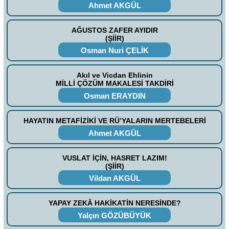
Ahmet AKGÜL
AĞUSTOS ZAFER AYIDIR
(ŞİİR)
Osman Nuri ÇELİK
Akıl ve Vicdan Ehlinin
MİLLİ ÇÖZÜM MAKALESİ TAKDİRİ
Osman ERAYDIN
HAYATIN METAFİZİKİ VE RÜ’YALARIN MERTEBELERİ
Ahmet AKGÜL
VUSLAT İÇİN, HASRET LAZIM!
(ŞİİR)
Vildan AKGÜL
YAPAY ZEKÂ HAKİKATİN NERESİNDE?
Yalçın GÖZÜBÜYÜK