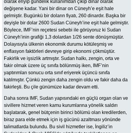
olarak eriyip gündelik kullanımdan çıkıp dinar olarak
değişene kadar. Yani bir dinar on Cüneyh’e eşit hale
gelmiştir. Bugünkü bir doların fiyatı, 260 dinardır. Başka bir
deyişle bir dolar 2600 Sudan Cüneyh’ine eşit hale gelmiştir.
Böylece, IMF’nin reçetesi sebebi ile görüyoruz ki Sudan
Cüneyh’inin grafiği 1,3 dolardan 1/26 sente dönüşmüştür.
Dolayısıyla ülkenin ekonomik durumu kötüleşmiş ve
enflasyon faktörleri devreye girip ekonomi çökmüştür.
Fakirlik ve işsizlik artmıştır. Sudan halkı, zengin, orta ve
fakir olmak üzere üç sınıfa bölünmüş iken, IMF’nin
yaptırımları sonucu orta sınıf eriyerek üçüncü sınıfa
katılmıştır. Çünkü zengin daha zengin oldu ve fakir daha da
fakirleşti. Bu çile günümüze kadar devam etti.
Daha sonra IMF, Sudan yapısındaki en güçlü organ olan ve
sivillere hizmet veren kamu kurumlarına yönelik saldırı
başlatarak, genel bütçenin birinci bölümü olan kredilerden,
biraz para elde etmek için iş gücünü azaltması yönünde
talimatlarda bulundu. Bu sivil hizmetler ise, İngiliz’in