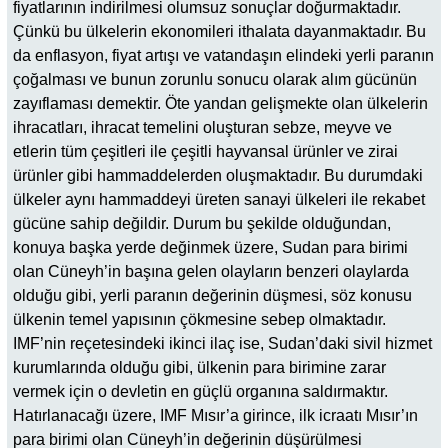
fiyatlarının indirilmesi olumsuz sonuçlar doğurmaktadır.
Çünkü bu ülkelerin ekonomileri ithalata dayanmaktadır. Bu
da enflasyon, fiyat artışı ve vatandaşın elindeki yerli paranın
çoğalması ve bunun zorunlu sonucu olarak alım gücünün
zayıflaması demektir. Öte yandan gelişmekte olan ülkelerin
ihracatları, ihracat temelini oluşturan sebze, meyve ve
etlerin tüm çeşitleri ile çeşitli hayvansal ürünler ve zirai
ürünler gibi hammaddelerden oluşmaktadır. Bu durumdaki
ülkeler aynı hammaddeyi üreten sanayi ülkeleri ile rekabet
gücüne sahip değildir. Durum bu şekilde olduğundan,
konuya başka yerde değinmek üzere, Sudan para birimi
olan Cüneyh’in başına gelen olayların benzeri olaylarda
olduğu gibi, yerli paranın değerinin düşmesi, söz konusu
ülkenin temel yapısının çökmesine sebep olmaktadır.
IMF’nin reçetesindeki ikinci ilaç ise, Sudan’daki sivil hizmet
kurumlarında olduğu gibi, ülkenin para birimine zarar
vermek için o devletin en güçlü organına saldırmaktır.
Hatırlanacağı üzere, IMF Mısır’a girince, ilk icraatı Mısır’ın
para birimi olan Cüneyh’in değerinin düşürülmesi