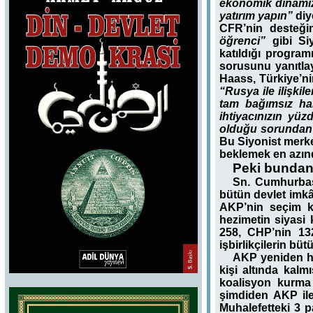
ekonomik dinamizm
yatırım yapın”
diy
CFR’nin desteği
öğrenci”
gibi Siy
katıldığı progra
sorusunu yanıtla
Haass, Türkiye’ni
“Rusya ile ilişkil
tam bağımsız ha
ihtiyacınızın yü
olduğu sorundan 
Bu Siyonist merke
beklemek en azınd
Peki bundan 
Sn. Cumhurbaşk
bütün devlet imkân
AKP’nin seçim k
hezimetin siyasi
258, CHP’nin 132
işbirlikçilerin büt
AKP yeniden hü
kişi altında kal
koalisyon kurma
şimdiden AKP ile
Muhalefetteki 3 