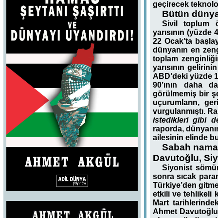
geçirecek teknoloj
Bütün dünya,
Sivil toplum
yarısının (yüzde 
22 Ocak’ta başla
dünyanın en zeng
toplam zenginliğ
yarısının gelirin
ABD’deki yüzde 1’
90’ının daha da
görülmemiş bir şe
uçurumların, ger
vurgulanmıştı. 
istedikleri gibi 
raporda, dünyanın
ailesinin elinde 
Sabah namaz
Davutoğlu, Siy
Siyonist sömür
sonra sıcak paran
Türkiye’den gitme
etkili ve tehlikel
Mart tarihlerind
Ahmet Davutoğlu,