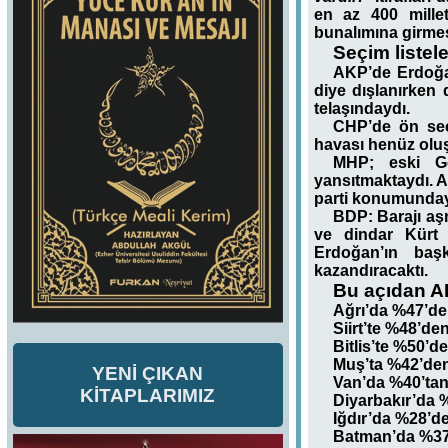
en az 400 mille
bunalımına girmesi
Seçim listel
AKP’de Erdoğan
diye dışlanırken
telaşındaydı.
CHP’de ön seç
havası henüz oluş
MHP; eski Ge
yansıtmaktaydı. A
parti konumunday
BDP: Barajı aş
ve dindar Kürt 
Erdoğan’ın baş
kazandıracaktı.
Bu açıdan A
Ağrı’da %47’de
Siirt’te %48’de
Bitlis’te %50’d
Muş’ta %42’de
YENİ ÇIKAN
Van’da %40’ta
KİTAPLARIMIZ
Diyarbakır’da 
Iğdır’da %28’d
Batman’da %37