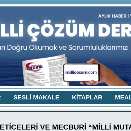
R
SESLİ MAKALE
KİTAPLAR
MEAL
ETİCELERİ VE MECBURİ “MİLLİ MU