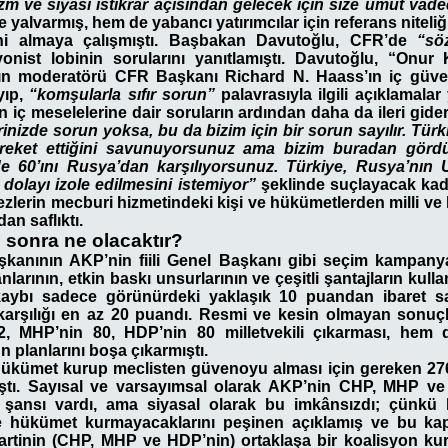
 ve siyasi istikrar açısından gelecek için size umut vaded
e yalvarmış, hem de yabancı yatırımcılar için referans niteli
ni almaya çalışmıştı. Başbakan Davutoğlu, CFR’de
“sö
onist lobinin sorularını yanıtlamıştı. Davutoğlu, “Onu
mın moderatörü CFR Başkanı Richard N. Haass’ın iç güven
yıp,
“komşularla sıfır sorun”
palavrasıyla ilgili açıklamalar
n iç meselelerine dair soruların ardından daha da ileri gide
erinizde sorun yoksa, bu da bizim için bir sorun sayılır. Tü
reket ettiğini savunuyorsunuz ama bizim buradan gör
zde 60’ını Rusya’dan karşılıyorsunuz. Türkiye, Rusya’nın
dolayı izole edilmesini istemiyor”
şeklinde suçlayacak kad
zlerin mecburi hizmetindeki kişi ve hükümetlerden milli ve h
an saflıktı.
sonra ne olacaktır?
anının AKP’nin fiili Genel Başkanı gibi seçim kampanya
larının, etkin baskı unsurlarının ve çeşitli şantajların kul
aybı sadece görünürdeki yaklaşık 10 puandan ibaret sa
 karşılığı en az 20 puandı. Resmi ve kesin olmayan sonuç
, MHP’nin 80, HDP’nin 80 milletvekili çıkarması, hem 
ün planlarını boşa çıkarmıştı.
kümet kurup meclisten güvenoyu alması için gereken 276
mıştı. Sayısal ve varsayımsal olarak AKP’nin CHP, MHP ve 
 şansı vardı, ama siyasal olarak bu imkânsızdı; çünkü
 hükümet kurmayacaklarını peşinen açıklamış ve bu kapı
partinin (CHP, MHP ve HDP’nin) ortaklaşa bir koalisyon ku