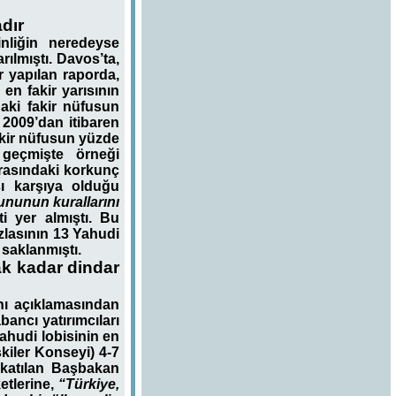
dır
nliğin neredeyse
ılmıştı. Davos’ta,
 yapılan raporda,
n fakir yarısının
aki fakir nüfusun
 2009’dan itibaren
akir nüfusun yüzde
 geçmişte örneği
arasındaki korkunç
şı karşıya olduğu
ununun kurallarını
i yer almıştı. Bu
zlasının 13 Yahudi
saklanmıştı.
k kadar dindar
nı açıklamasından
ancı yatırımcıları
ahudi lobisinin en
şkiler Konseyi) 4-7
 katılan Başbakan
etlerine,
“Türkiye,