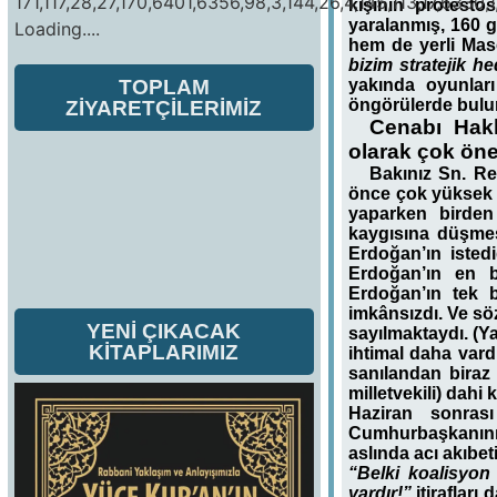
171,117,28,27,170,6401,6356,98,3,144,26,4,145,113,17,6330,1
kişinin protesto
yaralanmış, 160 g
Loading....
hem de yerli Mas
bizim stratejik h
TOPLAM
yakında oyunlar
öngörülerde bulu
ZİYARETÇİLERİMİZ
Cenabı Hakk
olarak çok öne
Bakınız Sn. Re
önce çok yüksek t
yaparken birden
kaygısına düşmes
Erdoğan’ın isted
Erdoğan’ın en b
Erdoğan’ın tek b
imkânsızdı. Ve sö
YENİ ÇIKACAK
sayılmaktaydı. (Ya
KİTAPLARIMIZ
ihtimal daha vard
sanılandan biraz
milletvekili) dah
Haziran sonras
Cumhurbaşkanının
aslında acı akıbe
“Belki koalisyon
vardır!”
itirafları