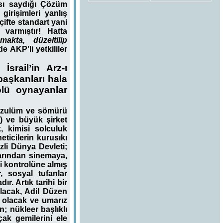
ısı saydığı Çözüm
girişimleri yanlış
çifte standart yani
 varmıştır! Hatta
akta, düzeltilip
 AKP’li yetkililer
srail’in Arz-ı
başkanları hala
olü oynayanlar
u zulüm ve sömürü
t) ve büyük şirket
k, kimisi solculuk
ticilerin kurusıkı
zli Dünya Devleti;
arından sinemaya,
i kontrolüne almış
 sosyal tufanlar
ır. Artık tarihi bir
lacak, Adil Düzen
e olacak ve umarız
; nükleer başlıklı
uçak gemilerini ele