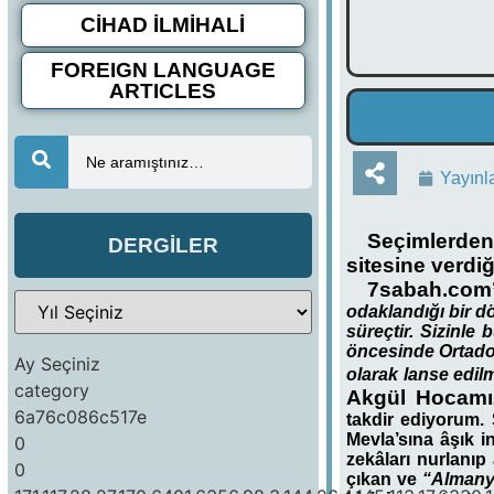
CİHAD İLMİHALİ
FOREIGN LANGUAGE
ARTICLES
Ne aramıştınız…
Yayınl
Seçimlerden
DERGİLER
sitesine verdi
7sabah.com’
odaklandığı bir 
süreçtir. Sizinle
öncesinde Ortado
Ay Seçiniz
olarak lanse edil
category
Akgül Hocamız
6a76c086c517e
takdir ediyorum. S
Mevla’sına âşık in
0
zekâları nurlanıp
0
çıkan ve
“Almany