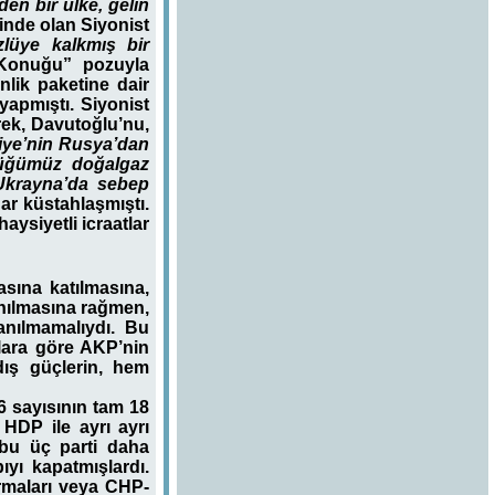
en bir ülke, gelin
ğinde olan Siyonist
zlüye kalkmış bir
r Konuğu” pozuyla
lik paketine dair
 yapmıştı. Siyonist
rek, Davutoğlu’nu,
rkiye’nin Rusya’dan
düğümüz doğalgaz
 Ukrayna’da sebep
ar küstahlaşmıştı.
aysiyetli icraatlar
sına katılmasına,
lanılmasına rağmen,
nılmamalıydı. Bu
lara göre AKP’nin
dış güçlerin, hem
 sayısının tam 18
HDP ile ayrı ayrı
 bu üç parti daha
yı kapatmışlardı.
rmaları veya CHP-