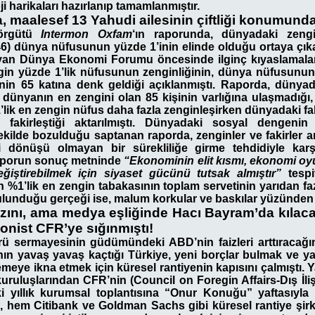
i harikaları hazırlanıp tamamlanmıştır.
 maalesef 13 Yahudi ailesinin çiftliği konumunda
 örgütü
Intermon Oxfam
‘ın raporunda, dünyadaki zengi
46) dünya nüfusunun yüzde 1’inin elinde olduğu ortaya çıkar
yan Dünya Ekonomi Forumu öncesinde ilginç kıyaslamalar
in yüzde 1’lik nüfusunun zenginliğinin, dünya nüfusunun e
inin 65 katına denk geldiği açıklanmıştı. Raporda, dünyad
in dünyanın en zengini olan 85 kişinin varlığına ulaşmadığı,
lik en zengin nüfus daha fazla zenginleşirken dünyadaki f
 fakirleştiği aktarılmıştı. Dünyadaki sosyal dengenin
kilde bozulduğu saptanan raporda, zenginler ve fakirler 
i dönüşü olmayan bir sürekliliğe girme tehdidiyle kar
Raporun sonuç metninde
“Ekonominin elit kısmı, ekonomi oy
değiştirebilmek için siyaset gücünü tutsak almıştır”
tespit
 %1’lik en zengin tabakasının toplam servetinin yarıdan fa
bulunduğu gerçeği ise, malum korkular ve baskılar yüzünden 
ını, ama medya eşliğinde Hacı Bayram’da kılaca
onist CFR’ye sığınmıştı!
ü sermayesinin güdümündeki ABD’nin faizleri arttıracağı
ın yavaş yavaş kaçtığı Türkiye, yeni borçlar bulmak ve yab
meye ikna etmek için küresel rantiyenin kapısını çalmıştı. Y
i kuruluşlarından CFR’nin (Council on Foregin Affairs-Dış İli
eki yıllık kurumsal toplantısına “Onur Konuğu” yaftasıyla
 hem Citibank ve Goldman Sachs gibi küresel rantiye şirk