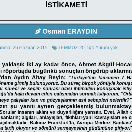
İSTİKAMETİ
Osman ERAYDIN
anma:
26 Haziran 2015
TEMMUZ 2015
Yorum yok
 yaklaşık iki ay kadar önce, Ahmet Akgül Hocamı
ği röportajda bugünkü sonuçları öngörüp aktarmış
dan Aydın Altay Beyin:
“Türkiye’nin tamamen 7 Ha
döneme girmiş bulunuyoruz. Bu süreç birçok yönüyle konuşu
 bu süreci ve seçim sonrası olası ihtimalleri konuşmak ist
ğu’da hala devam eden çatışmaları sormak istiyorum; “Ort
meye çalışılan kan ve gözyaşlarının asıl sebepleri nelerdir?
ın şu yanıtı aynen gerçekleşmiş bulunmaktay
orular insanın aklını ve duyarlılığını yansıtır.
Evet, Allah
sanların; algıları, anlayışları, fıkıhları-yani kavrayışları ve
 açılmaktadır. Bakınız Frankfurt’ta, Avrupa Merkez Bankası’n
a tarih oluyor ve sömürü sermayesinin güdümüne giriyor!