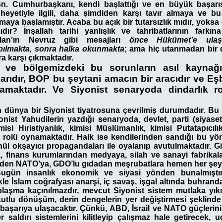
Sn. Cumhurbaşkanı, kendi başlattığı ve en büyük başar
heyetiyle ilgili, daha şimdiden karşı tavır almaya ve bu 
aya başlamıştır. Acaba bu açık bir tutarsızlık mıdır, yoksa 
dır? İnşallah tarihi yanlışlık ve tahribatlarının farkına
calan’ın Nevruz gibi mesajları
önce Hükümet’e ulaşm
apılmakta, sonra halka okunmakta
; ama hiç utanmadan bir de
a karşı çıkmaktadır.
 ve bölgemizdeki bu sorunların asıl kaynağı İ
rıdır, BOP bu şeytani amacın bir aracıdır ve Eş
namaktadır. Ve Siyonist senaryoda dindarlık r
 dünya bir Siyonist tiyatrosuna çevrilmiş durumdadır. B
onist Yahudilerin yazdığı senaryoda, devlet, parti (siyase
imisi Hıristiyanlık, kimisi Müslümanlık, kimisi Putatapıcılı
k rolü oynamaktadır. Halk ise kendilerinden sandığı bu yöne
nül okşayıcı propagandaları ile oyalanıp avutulmaktadır. Gi
 finans kurumlarından medyaya, silah ve sanayi fabrikal
erden NATO’ya, GDO’lu gıdadan meşrubatlara hemen her şey
Bugün insanlık ekonomik ve siyasi yönden bunalmıştır,
ikle İslam coğrafyası anarşi, iç savaş, işgal altında buhrandad
laşma kaçınılmazdır, mevcut Siyonist sistem mutlaka yıkı
kutlu dönüşüm, derin dengelerin yer değiştirmesi şeklind
şarıya ulaşacaktır. Çünkü, ABD, İsrail ve NATO güçlerinin
er saldırı sistemlerini kilitleyip çalışmaz hale getirecek, 