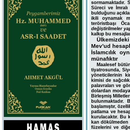
sormamaktadır. 
Süreci ve İmralı 
bulduğunu açıklam
ikili oynamak mı
teröristbaşı Ö
değiştirilmeler y
kalkıp bu mesajlar
Ülkemizdeki
Mev’ud hesapla
İslamcılık oy
münafıktır
Maalesef bütün
tiyatrosunda, Siy
yöneticilerinin k
kimisi de sağcılı
palavraları ve gö
dolardan modaya,
Birleşmiş Milletl
bulunmaktadır. 
başlamıştır, özell
patlama ve hesap
kurulacaktır. Bu 
kan dökülmeden ba
füzelerini ve diğ