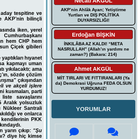
Necati AKGÜL
AKP’nin Ahlâk Ayarı; Yetiştirme
aday tespitine ve
Yurtları ve DIŞ POLİTİKA
e AKP’nin bilinçli
DUYARSIZLIĞI!
sında iken, yerel
Erdoğan BİŞKİN
ve Cumhurbaşkanı
rının hem CHP hem
İNKILÂBA AZ KALDI! “META
un Çiçek gibileri
NASRULLAH” (Allah’ın yardımı ne
zaman?) (Bakara: 214)
 yaptıkları hıyanet
arsa kapmayı uman
Ahmet AKGÜL
tı yıkılacaktı; ama
nç’ın, sözde çözüm
MİT TIRLARI VE FITTIRANLARI (Ya
arışma
” çıkışından
da) Demokrasi Uğruna FEDA OLSUN
eli ve akçeli işlere
YURDUMUZ!
ni kusmaları, parti
liste savaşlarını
 Aralık yolsuzluk
Nükleer Santrali
YORUMLAR
akıldığı ve onlarca
 kendilerinin PKK
rkındaydı.
in yarın çıkıp:
“Şu
ı? diye hiç kimse