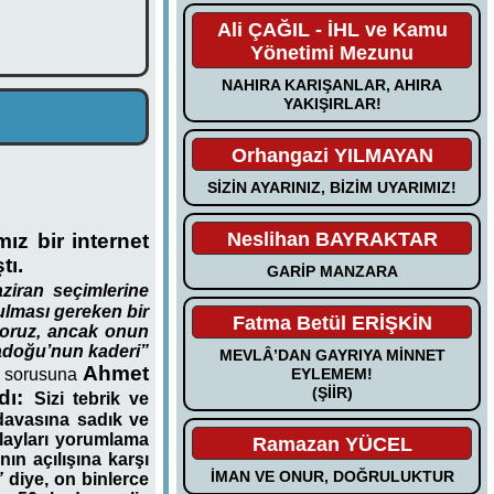
Ali ÇAĞIL - İHL ve Kamu
Yönetimi Mezunu
NAHIRA KARIŞANLAR, AHIRA
YAKIŞIRLAR!
Orhangazi YILMAYAN
SİZİN AYARINIZ, BİZİM UYARIMIZ!
Neslihan BAYRAKTAR
z bir internet
tı.
GARİP MANZARA
ziran seçimlerine
lması gereken bir
Fatma Betül ERİŞKİN
iyoruz, ancak onun
adoğu’nun kaderi”
MEVLÂ’DAN GAYRIYA MİNNET
Ahmet
”
sorusuna
EYLEMEM!
(ŞİİR)
dı:
Sizi tebrik ve
 davasına sadık ve
 olayları yorumlama
Ramazan YÜCEL
ın açılışına karşı
İMAN VE ONUR, DOĞRULUKTUR
”
diye, on binlerce