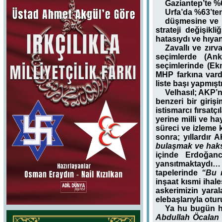
Gaziantep’te %
Urfa’da %63’te
düşmesine ve H
strateji değişikl
hatasıydı ve hıyan
Zavallı ve zır
seçimlerde (An
seçimlerinde (Ek
MHP farkına vard
liste başı yapmıştı
Velhasıl; AKP’ni
benzeri bir giri
istismarcı fırsatç
yerine milli ve h
süreci ve izleme 
sonra; yıllardır
bulaşmak ve haks
içinde Erdoğancı
yansıtmaktaydı… 
tapelerinde
“Bu 
inşaat kısmi ihale
askerimizin yara
elebaşlarıyla otur
Ya hu bugün h
Abdullah Öcalan 