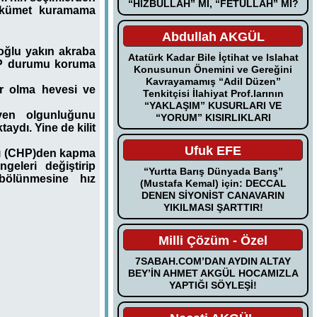
“HIZBULLAH” MI, “FETULLAH” MI?
Hükümet kuramama
Abdullah AKGÜL
oğlu yakın akraba
Atatürk Kadar Bile İçtihat ve Islahat
AKP durumu koruma
Konusunun Önemini ve Gereğini
Kavrayamamış “Adil Düzen”
ar olma hevesi ve
Tenkitçisi İlahiyat Prof.larının
“YAKLAŞIM” KUSURLARI VE
ven olgunluğunu
“YORUM” KISIRLIKLARI
ydı. Yine de kilit
Ufuk EFE
ını (CHP)den kapma
geleri değiştirip
“Yurtta Barış Dünyada Barış”
 bölünmesine hız
(Mustafa Kemal) için: DECCAL
DENEN SİYONİST CANAVARIN
YIKILMASI ŞARTTIR!
Milli Çözüm - Özel
7SABAH.COM’DAN AYDIN ALTAY
BEY’İN AHMET AKGÜL HOCAMIZLA
YAPTIĞI SÖYLEŞİ!