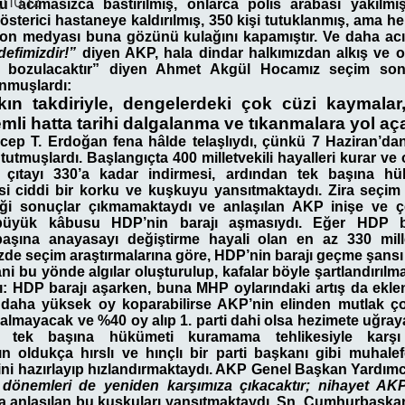
,110,12
su acımasızca bastırılmış, onlarca polis arabası yakılmı
österici hastaneye kaldırılmış, 350 kişi tutuklanmış, ama
on medyası buna gözünü kulağını kapamıştır. Ve daha acı
edefimizdir!”
diyen AKP, hala dindar halkımızdan alkış ve 
ı bozulacaktır” diyen Ahmet Akgül Hocamız seçim sonuç
nmuşlardı:
ın takdiriyle, dengelerdeki çok cüzi kaymalar
mli hatta tarihi dalgalanma ve tıkanmalara yol aça
cep T. Erdoğan fena hâlde telaşlıydı, çünkü 7 Haziran’dan 
utmuşlardı. Başlangıçta 400 milletvekili hayalleri kurar ve
 çıtayı 330’a kadar indirmesi, ardından tek başına 
i ciddi bir korku ve kuşkuyu yansıtmaktaydı. Zira seçim 
iği sonuçlar çıkmamaktaydı ve anlaşılan AKP inişe ve ç
üyük kâbusu HDP’nin barajı aşmasıydı. Eğer HDP bar
aşına anayasayı değiştirme hayali olan en az 330 mille
zde seçim araştırmalarına göre, HDP’nin barajı geçme şansı 
ni bu yönde algılar oluşturulup, kafalar böyle şartlandırılm
ı: HDP barajı aşarken, buna MHP oylarındaki artış da ekleni
 daha yüksek oy koparabilirse AKP’nin elinden mutlak ç
i kalmayacak ve %40 oy alıp 1. parti dahi olsa hezimete uğra
ı tek başına hükümeti kuramama tehlikesiyle karşı 
 oldukça hırslı ve hınçlı bir parti başkanı gibi muhalef
tini hazırlayıp hızlandırmaktaydı. AKP Genel Başkan Yardımcı
 dönemleri de yeniden karşımıza çıkacaktır; nihayet AK
 da anlaşılan bu kuşkuları yansıtmaktaydı. Sn. Cumhurbaşka