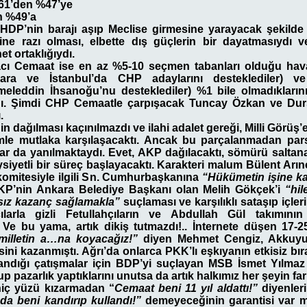
61’den %47’ye
n %49’a
DP’nin barajı aşıp Meclise girmesine yarayacak şekilde 
iğine razı olması, elbette dış güçlerin bir dayatmasıydı v
et ortaklığıydı.
vacı Cemaat ise en az %5-10 seçmen tabanları olduğu hava
kara ve İstanbul’da CHP adaylarını desteklediler) 
meleddin İhsanoğu’nu desteklediler) %1 bile olmadıkla
ı. Şimdi CHP Cemaatle çarpışacak Tuncay Özkan ve Durs
.
n dağılması kaçınılmazdı ve ilahi adalet gereği, Milli Görüş’e
şimle mutlaka karşılaşacaktı. Ancak bu parçalanmadan p
ılar da yanılmaktaydı. Evet, AKP dağılacaktı, sömürü saltana
aysiyetli bir süreç başlayacaktı. Karakteri malum Bülent Arı
komitesiyle ilgili Sn. Cumhurbaşkanına
“Hükümetin işine k
 AKP’nin Ankara Belediye Başkanı olan Melih Gökçek’i
“hil
ız kazanç sağlamakla”
suçlaması ve karşılıklı sataşıp içleri
larla gizli Fetullahçıların ve Abdullah Gül takımının 
Ve bu yama, artık dikiş tutmazdı!.. İnternete düşen 17-25
milletin a…na koyacağız!”
diyen Mehmet Cengiz, Akkuyu 
sini kazanmıştı. Ağrı’da onlarca PKK’lı eşkıyanın etkisiz bır
landığı çatışmalar için BDP’yi suçlayan MSB İsmet Yılmaz
up pazarlık yaptıklarını unutsa da artık halkımız her şeyin fa
iç yüzü kızarmadan “
Cemaat beni 11 yıl aldattı!”
diyenler
da beni kandırıp kullandı!”
demeyeceğinin garantisi var m