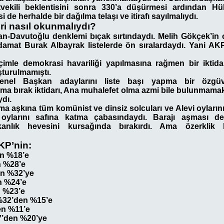
tvekili beklentisini sonra 330’a düşürmesi ardından 
 de herhalde bir dağılma telaşı ve itirafı sayılmalıydı.
eri nasıl okunmalıydı?
-Davutoğlu denklemi bıçak sırtındaydı. Melih Gökçek’in 
 damat Burak Albayrak listelerde ön sıralardaydı. Yani 
imle demokrasi havariliği yapılmasına rağmen bir iktid
turulmamıştı.
nel Başkan adaylarını liste başı yapma bir özgü
ma bırak iktidarı, Ana muhalefet olma azmi bile bulunmamakta
dı.
ma aşkına tüm komünist ve dinsiz solcuları ve Alevi oylar
oylarını safına katma çabasındaydı. Barajı aşması den
kanlık hevesini kursağında bırakırdı. Ama özerklik
KP’nin:
n %18’e
n %28’e
en %32’ye
n %24’e
n %23’e
%32’den %15’e
en %11’e
’den %20’ye