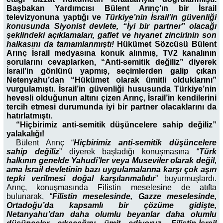
Başbakan Yardımcısı Bülent Arınç’ın bir İsrail
televizyonuna yaptığı ve
Türkiye’nin İsrail’in güvenliği
konusunda Siyonist devlete, “İyi bir partner” olacağı
şeklindeki açıklamaları, gaflet ve hıyanet zincirinin son
halkasını da tamamlanmıştı!
Hükümet Sözcüsü Bülent
Arınç İsrail medyasına konuk alınmış, TV2 kanalının
sorularını cevaplarken, “Anti-semitik değiliz” diyerek
İsrail’in gönlünü yapmış, seçimlerden galip çıkan
Netenyahu’dan “Hükümet olarak ümitli olduklarını”
vurgulamıştı. İsrail’in güvenliği hususunda Türkiye’nin
hevesli olduğunun altını çizen Arınç, İsrail’in kendilerini
tercih etmesi durumunda iyi bir partner olacaklarını da
hatırlatmıştı.
“Hiçbirimiz anti-semitik düşüncelere sahip değiliz”
yalakalığı!
Bülent Arınç “
Hiçbirimiz anti-semitik düşüncelere
sahip değiliz
” diyerek başladığı konuşmasına “
Türk
halkının genelde Yahudi’ler veya Museviler olarak değil,
ama İsrail devletinin bazı uygulamalarına karşı çok aşırı
tepki verilmesi doğal karşılanmalıdır
” buyurmuşlardı.
Arınç, konuşmasında Filistin meselesine de atıfta
bulunarak, “
Filistin meselesinde, Gazze meselesinde,
Ortadoğu’da kapsamlı bir çözüme gidişte,
Netanyahu’dan daha olumlu beyanlar daha olumlu