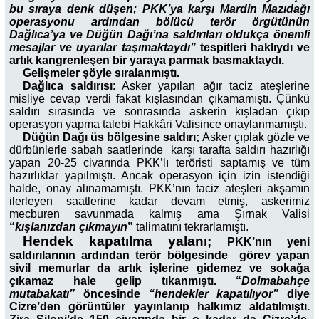
bu sıraya denk düşen; PKK’ya karşı Mardin Mazıdağı
operasyonu ardından bölücü terör örgütünün
Dağlıca’ya ve Düğün Dağı’na saldırıları oldukça önemli
mesajlar ve uyarılar taşımaktaydı”
tespitleri haklıydı ve
artık kangrenleşen bir yaraya parmak basmaktaydı.
Gelişmeler şöyle sıralanmıştı.
Dağlıca saldırısı
: Asker yapılan ağır taciz ateşlerine
misliye cevap verdi fakat kışlasından çıkamamıştı. Çünkü
saldırı sırasında ve sonrasında askerin kışladan çıkıp
operasyon yapma talebi Hakkâri Valisince onaylanmamıştı.
Düğün Dağı üs bölgesine saldırı;
Asker çıplak gözle ve
dürbünlerle sabah saatlerinde karşı tarafta saldırı hazırlığı
yapan 20-25 civarında PKK’lı teröristi saptamış ve tüm
hazırlıklar yapılmıştı. Ancak operasyon için izin istendiği
halde, onay alınamamıştı. PKK’nın taciz ateşleri akşamın
ilerleyen saatlerine kadar devam etmiş, askerimiz
mecburen savunmada kalmış ama Şırnak Valisi
“
kışlanızdan çıkmayın
”
talimatını tekrarlamıştı.
Hendek kapatılma yalanı;
PKK’nın yeni
saldırılarının ardından terör bölgesinde görev yapan
sivil memurlar da artık işlerine gidemez ve sokağa
çıkamaz hale gelip tıkanmıştı. “
Dolmabahçe
mutabakatı”
öncesinde
“hendekler kapatılıyor”
diye
Cizre’den görüntüler yayınlanıp halkımız aldatılmıştı.