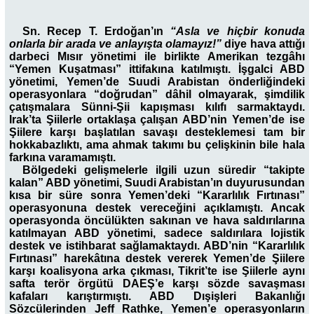
Sn. Recep T. Erdoğan’ın
“Asla ve hiçbir konuda
onlarla bir arada ve anlayışta olamayız!”
diye hava attığı
darbeci Mısır yönetimi ile birlikte Amerikan tezgâhı
“Yemen Kuşatması” ittifakına katılmıştı. İşgalci ABD
yönetimi, Yemen’de Suudi Arabistan önderliğindeki
operasyonlara “doğrudan” dâhil olmayarak, şimdilik
çatışmalara Sünni-Şii kapışması kılıfı sarmaktaydı.
Irak’ta Şiilerle ortaklaşa çalışan ABD’nin Yemen’de ise
Şiilere karşı başlatılan savaşı desteklemesi tam bir
hokkabazlıktı, ama ahmak takımı bu çelişkinin bile hala
farkına varamamıştı.
Bölgedeki gelişmelerle ilgili uzun süredir “takipte
kalan” ABD yönetimi, Suudi Arabistan’ın duyurusundan
kısa bir süre sonra Yemen’deki “Kararlılık Fırtınası”
operasyonuna destek vereceğini açıklamıştı. Ancak
operasyonda öncülükten sakınan ve hava saldırılarına
katılmayan ABD yönetimi, sadece saldırılara lojistik
destek ve istihbarat sağlamaktaydı. ABD’nin “Kararlılık
Fırtınası” harekâtına destek vererek Yemen’de Şiilere
karşı koalisyona arka çıkması, Tikrit’te ise Şiilerle aynı
safta terör örgütü DAEŞ’e karşı sözde savaşması
kafaları karıştırmıştı. ABD Dışişleri Bakanlığı
Sözcülerinden Jeff Rathke, Yemen’e operasyonların