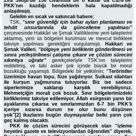
Zira Silopi’de 150 civarında bir o kadar da Cizre’de
PKK’nın kazdığı hendeklerin hala kapatılmadığı
anlaşılmıştı.
Gelelim en sıcak ve sakıncalı habere;
TSK,
“sınır güvenliği için bahar ayları planlaması ve
tehdit unsurlarında da güncelleme yapılması”
çerçevesinde Hakkâri ve Şırnak Valiliklerine yeni taleplerini
aktarmış, yeni üs bölgeleri kurulması ve mevcut birliklere
takviye yapılması gerektiğini vurgulamıştı.
Hakkari ve
Şırnak Valileri
,
“bölgeye yeni birliklerin gönderilmesi ve
sınıra yerleştirilmesi çatışma çıkarır ve çözüm sürecini
sıkıntıya uğratır”
gerekçeleriyle TSK’nın taleplerini
reddetmiş, ve tabi asker şok içinde büyük bir moral
bozukluğu yaşamıştı. Bölgedeki bir yetkilinin;
“Teröristler
üzerimize havan topu, füze yağdırıyor. Suikast silahları
ile kurşun yağmuruna tutuyorlar. Biz ise sadece
siperlerimize saklanıp karşılık verebiliyoruz.
Mehmetçiğin morali çok bozuk. Sınır bölgelerimizdeki
birliklerimiz takviye edilemiyor. Allah esirgesin yarın bir
ayaklanma çıkarsa ve sınırlarımızdan 6-7 bin PKK’lı
içeriye sızarsa durum ne olur bunu düşünen
yok”[2] ikazlarını bugün duymayanlar belki yarın çok
geç kalmış olacaktı.
PKK ile çözüm sürecini görüşecek olan “izleme
heyetini gazete ve televizyonlardan öğrendim” diyerek,