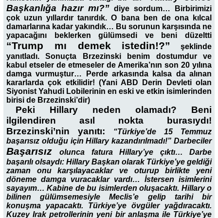
Başkanlığa hazır mı?”
diye sordum… Birbirimizi
çok uzun yıllardır tanırdık. O bana ben de ona kılcal
damarlarına kadar yakındık… Bu sorunun karşısında ne
yapacağını beklerken gülümsedi ve beni düzeltti
“Trump mı demek istedin!?”
şeklinde
yanıtladı. Sonuçta Brzezinski benim dostumdur ve
kabul etseler de etmeseler de Amerika’nın son 20 yılına
damga vurmuştur… Perde arkasında kalsa da alınan
kararlarda çok etkilidir! (Yani ABD Derin Devleti olan
Siyonist Yahudi Lobilerinin en eski ve etkin isimlerinden
birisi de Brzezinski’dir)
Peki Hillary neden olamadı? Beni
ilgilendiren asıl nokta burasıydı!
Brzezinski’nin yanıtı:
“Türkiye’de 15 Temmuz
başarısız olduğu için Hillary kazandırılmadı!” Darbeciler
Başarısız
olunca fatura Hillary’ye çıktı… Darbe
başarılı olsaydı: Hillary Başkan olarak Türkiye’ye geldiği
zaman onu karşılayacaklar ve oturup birlikte yeni
döneme damga vuracaklar vardı… İstersen isimlerini
sayayım… Kabine de bu isimlerden oluşacaktı. Hillary o
bilinen gülümsemesiyle Meclis’e gelip tarihi bir
konuşma yapacaktı. Türkiye’ye övgüler yağdıracaktı.
Kuzey Irak petrollerinin yeni bir anlaşma ile Türkiye’ye