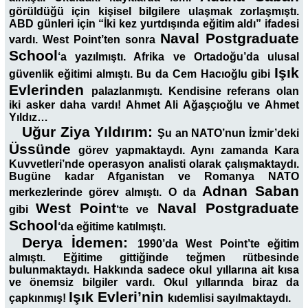
görüldüğü için kişisel bilgilere ulaşmak zorlaşmıştı.
ABD günleri için “İki kez yurtdışında eğitim aldı” ifadesi
Naval Postgraduate
vardı. West Point’ten sonra
School
‘a yazılmıştı. Afrika ve Ortadoğu’da ulusal
Işık
güvenlik eğitimi almıştı. Bu da Cem Hacıoğlu gibi
Evlerinden
palazlanmıştı. Kendisine referans olan
iki asker daha vardı! Ahmet Ali Ağaşçıoğlu ve Ahmet
Yıldız…
Uğur Ziya Yıldırım:
Şu an NATO’nun İzmir’deki
Üssünde
görev yapmaktaydı. Aynı zamanda Kara
Kuvvetleri’nde operasyon analisti olarak çalışmaktaydı.
Bugüne kadar Afganistan ve Romanya NATO
Adnan Saban
merkezlerinde görev almıştı. O da
West Point
Naval Postgraduate
gibi
‘te ve
School
‘da eğitime katılmıştı.
Derya İdemen:
1990’da West Point’te eğitim
almıştı. Eğitime gittiğinde teğmen rütbesinde
bulunmaktaydı. Hakkında sadece okul yıllarına ait kısa
ve önemsiz bilgiler vardı. Okul yıllarında biraz da
Işık Evleri’nin
çapkınmış!
kıdemlisi sayılmaktaydı.