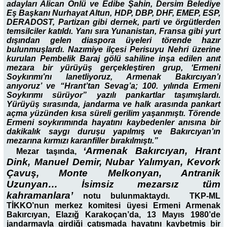
adayları Alican Önlü ve Edibe Şahin, Dersim Belediye
Eş Başkanı Nurhayat Altun, HDP, DBP, DHF, EMEP, ESP,
DERADOST, Partizan gibi dernek, parti ve örgütlerden
temsilciler katıldı. Yanı sıra Yunanistan, Fransa gibi yurt
dışından gelen diaspora üyeleri törende hazır
bulunmuşlardı. Nazımiye ilçesi Perisuyu Nehri üzerine
kurulan Pembelik Baraj gölü sahiline inşa edilen anıt
mezara bir yürüyüş gerçekleştiren grup, ‘Ermeni
Soykırımı’nı lanetliyoruz, Armenak Bakırcıyan’ı
anıyoruz’ ve “Hrant’tan Sevag’a; 100. yılında Ermeni
Soykırımı sürüyor” yazılı pankartlar taşımışlardı.
Yürüyüş sırasında, jandarma ve halk arasında pankart
açma yüzünden kısa süreli gerilim yaşanmıştı. Törende
Ermeni soykırımında hayatını kaybedenler anısına bir
dakikalık saygı duruşu yapılmış ve Bakırcıyan’ın
mezarına kırmızı karanfiller bırakılmıştı.”
‘Armenak Bakırcıyan, Hrant
Mezar taşında,
Dink, Manuel Demir, Nubar Yalımyan, Kevork
Çavuş, Monte Melkonyan, Antranik
Uzunyan… İsimsiz mezarsız tüm
kahramanlara’
notu bulunmaktaydı. TKP-ML
TİKKO’nun merkez komitesi üyesi Ermeni Armenak
Bakırcıyan, Elazığ Karakoçan’da, 13 Mayıs 1980’de
jandarmayla girdiği çatışmada hayatını kaybetmiş bir