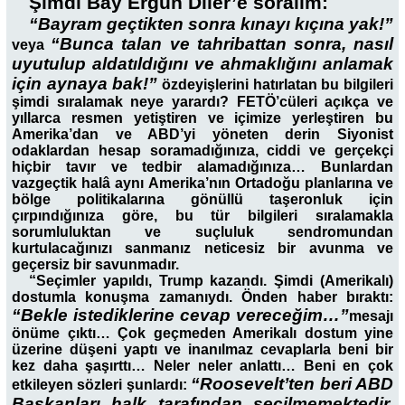
Şimdi Bay Ergün Diler’e soralım:
“Bayram geçtikten sonra kınayı kıçına yak!”
“Bunca talan ve tahribattan sonra, nasıl
veya
uyutulup aldatıldığını ve ahmaklığını anlamak
için aynaya bak!”
özdeyişlerini hatırlatan bu bilgileri
şimdi sıralamak neye yarardı? FETÖ’cüleri açıkça ve
yıllarca resmen yetiştiren ve içimize yerleştiren bu
Amerika’dan ve ABD’yi yöneten derin Siyonist
odaklardan hesap soramadığınıza, ciddi ve gerçekçi
hiçbir tavır ve tedbir alamadığınıza… Bunlardan
vazgeçtik halâ aynı Amerika’nın Ortadoğu planlarına ve
bölge politikalarına gönüllü taşeronluk için
çırpındığınıza göre, bu tür bilgileri sıralamakla
sorumluluktan ve suçluluk sendromundan
kurtulacağınızı sanmanız neticesiz bir avunma ve
geçersiz bir savunmadır.
“Seçimler yapıldı, Trump kazandı. Şimdi (Amerikalı)
dostumla konuşma zamanıydı. Önden haber bıraktı:
“Bekle istediklerine cevap vereceğim…”
mesajı
önüme çıktı… Çok geçmeden Amerikalı dostum yine
üzerine düşeni yaptı ve inanılmaz cevaplarla beni bir
kez daha şaşırttı… Neler neler anlattı… Beni en çok
“Roosevelt’ten beri ABD
etkileyen sözleri şunlardı:
Başkanları halk tarafından seçilmemektedir.