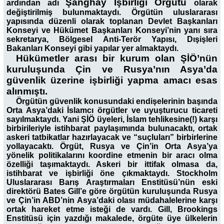
Şanghay İşbirliği Örgütü
ardından adı
olarak
değiştirilmiş bulunmaktaydı. Örgütün uluslararası
yapısında düzenli olarak toplanan Devlet Başkanları
Konseyi ve Hükümet Başkanları Konseyi’nin yanı sıra
sekretarya, Bölgesel Anti-Terör Yapısı, Dışişleri
Bakanları Konseyi gibi yapılar yer almaktaydı.
Hükümetler arası bir kurum olan ŞİÖ’nün
kuruluşunda Çin ve Rusya’nın Asya’da
güvenlik üzerine işbirliği yapma amacı esas
alınmıştı.
Örgütün güvenlik konusundaki endişelerinin başında
Orta Asya’daki İslamcı örgütler ve uyuşturucu ticareti
sayılmaktaydı. Yani ŞİÖ üyeleri, İslam tehlikesine(!) karşı
birbirileriyle istihbarat paylaşımında bulunacaktı, ortak
askeri tatbikatlar hazırlayacak ve “suçluları” birbirlerine
yollayacaktı. Örgüt, Rusya ve Çin’in Orta Asya’ya
yönelik politikalarını koordine etmenin bir aracı olma
özelliği taşımaktaydı. Askeri bir ittifak olmasa da,
istihbarat ve işbirliği öne çıkmaktaydı. Stockholm
Uluslararası Barış Araştırmaları Enstitüsü’nün eski
direktörü Bates Gill’e göre örgütün kuruluşunda Rusya
ve Çin’in ABD’nin Asya’daki olası müdahalelerine karşı
ortak hareket etme isteği de vardı. Gill, Brookings
Enstitüsü için yazdığı makalede, örgüte üye ülkelerin