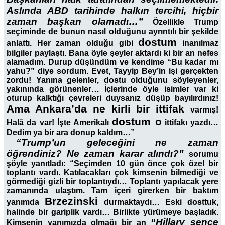
Aslında ABD tarihinde halkın tercihi, hiçbir
zaman başkan olamadı…”
Özellikle Trump
seçiminde de bunun nasıl olduğunu ayrıntılı bir şekilde
dostum
anlattı. Her zaman olduğu gibi
inanılmaz
bilgiler paylaştı. Bana öyle şeyler aktardı ki bir an nefes
alamadım. Durup düşündüm ve kendime “Bu kadar mı
yahu?” diye sordum. Evet, Tayyip Bey’in işi gerçekten
zordu! Yanına gelenler, dostu olduğunu söyleyenler,
yakınında görünenler… İçlerinde öyle isimler var ki
oturup kalktığı çevreleri duysanız düşüp bayılırdınız!
Ama Ankara’da ne kirli bir ittifak
varmış!
dostum o
Halâ da var! İşte Amerikalı
ittifakı yazdı…
Dedim ya bir ara donup kaldım…”
“Trump’un geleceğini ne zaman
öğrendiniz? Ne zaman karar alındı?”
sorumu
şöyle yanıtladı: “Seçimden 10 gün önce çok özel bir
toplantı vardı. Katılacakları çok kimsenin bilmediği ve
görmediği gizli bir toplantıydı… Toplantı yapılacak yere
zamanında ulaştım. Tam içeri girerken bir baktım
Brzezinski
yanımda
durmaktaydı… Eski dosttuk,
halinde bir gariplik vardı… Birlikte yürümeye başladık.
“Hillary sence
Kimsenin yanımızda olmağı bir an