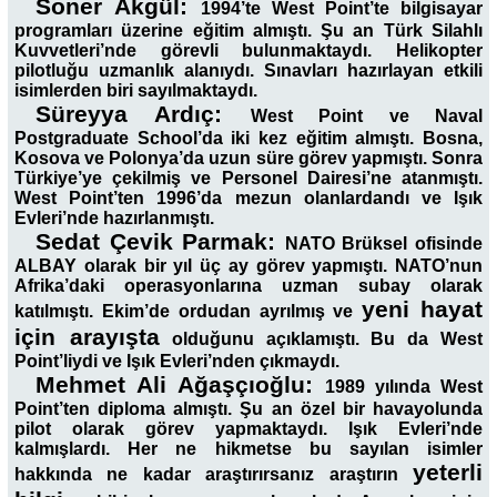
Soner Akgül:
1994’te West Point’te bilgisayar
programları üzerine eğitim almıştı. Şu an Türk Silahlı
Kuvvetleri’nde görevli bulunmaktaydı. Helikopter
pilotluğu uzmanlık alanıydı. Sınavları hazırlayan etkili
isimlerden biri sayılmaktaydı.
Süreyya Ardıç:
West Point ve Naval
Postgraduate School’da iki kez eğitim almıştı. Bosna,
Kosova ve Polonya’da uzun süre görev yapmıştı. Sonra
Türkiye’ye çekilmiş ve Personel Dairesi’ne atanmıştı.
West Point’ten 1996’da mezun olanlardandı ve Işık
Evleri’nde hazırlanmıştı.
Sedat Çevik Parmak:
NATO Brüksel ofisinde
ALBAY olarak bir yıl üç ay görev yapmıştı. NATO’nun
Afrika’daki operasyonlarına uzman subay olarak
yeni hayat
katılmıştı. Ekim’de ordudan ayrılmış ve
için arayışta
olduğunu açıklamıştı. Bu da West
Point’liydi ve Işık Evleri’nden çıkmaydı.
Mehmet Ali Ağaşçıoğlu:
1989 yılında West
Point’ten diploma almıştı. Şu an özel bir havayolunda
pilot olarak görev yapmaktaydı. Işık Evleri’nde
kalmışlardı. Her ne hikmetse bu sayılan isimler
yeterli
hakkında ne kadar araştırırsanız araştırın