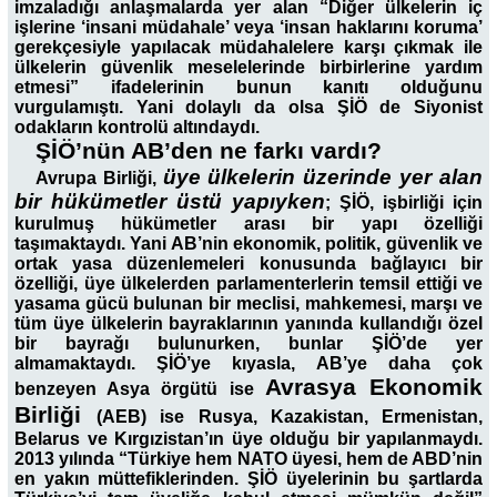
imzaladığı anlaşmalarda yer alan “Diğer ülkelerin iç
işlerine ‘insani müdahale’ veya ‘insan haklarını koruma’
gerekçesiyle yapılacak müdahalelere karşı çıkmak ile
ülkelerin güvenlik meselelerinde birbirlerine yardım
etmesi” ifadelerinin bunun kanıtı olduğunu
vurgulamıştı. Yani dolaylı da olsa ŞİÖ de Siyonist
odakların kontrolü altındaydı.
ŞİÖ’nün AB’den ne farkı vardı?
üye ülkelerin üzerinde yer alan
Avrupa Birliği,
bir hükümetler üstü yapıyken
; ŞİÖ, işbirliği için
kurulmuş hükümetler arası bir yapı özelliği
taşımaktaydı. Yani AB’nin ekonomik, politik, güvenlik ve
ortak yasa düzenlemeleri konusunda bağlayıcı bir
özelliği, üye ülkelerden parlamenterlerin temsil ettiği ve
yasama gücü bulunan bir meclisi, mahkemesi, marşı ve
tüm üye ülkelerin bayraklarının yanında kullandığı özel
bir bayrağı bulunurken, bunlar ŞİÖ’de yer
almamaktaydı. ŞİÖ’ye kıyasla, AB’ye daha çok
Avrasya Ekonomik
benzeyen Asya örgütü ise
Birliği
(AEB) ise Rusya, Kazakistan, Ermenistan,
Belarus ve Kırgızistan’ın üye olduğu bir yapılanmaydı.
2013 yılında “Türkiye hem NATO üyesi, hem de ABD’nin
en yakın müttefiklerinden. ŞİÖ üyelerinin bu şartlarda