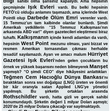
bilgi
sahibi olma şansınız kapalıydı. Ama hepsinin
Işık Evleri
geçmişinde
vardı. Bu belki hepsinin
FETÖ’cü olduğu anlamını taşımazdı, ama içlerinde West
Darbede Ölüm Emri
Pointli olup
verenler vardı.
15 Temmuz’un tam kalbinde olanlar bunlardı. Şimdi
Amerikalı yetkililerin “15 Temmuz Kalkışması’nın
arkasında ABD var!” diyen gazetecileri eleştirmesi biraz
Kalkışmanın
tuhaftı.
içinde kendi adamları da vardı,
West Point
hepsinin
mezunu olması, yani bizzat ve
resmen Amerikan tornasından çıkması herhalde
Hürriyet
tesadüf sayılamazdı. Ayarı ve amacı malum
Gazetesi Işık Evleri
‘nden gelen çocukların bu
Manşet
örnek ve yüksek başarısını neden bilmeyerek
yapmıştı? “O şimdi CEO” diye hikâyesini anlattıkları
Teğmen Cem Hacıoğlu Dünya Bankası
‘nı
bıraktıktan sonra sıvı doğalgaz (LNG) üreten ve önemli
bir kâr oranıyla satan Applied LNG’ye yönetici
yapılmıştı. Bu şirketin ortakları arasında
Rothschildler
vardı, hatta gizli ve gerçek sahibi
konumundaydı. Şirketin değeri 1 milyar Doları aşmıştı;
2020’de 25 milyar Dolara çıkacağı var sayılmaktaydı.