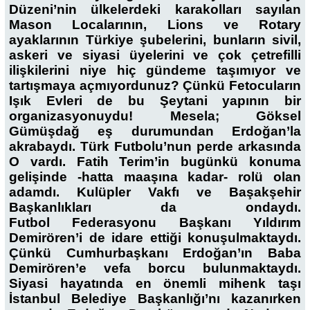
Düzeni’nin ülkelerdeki karakolları sayılan
Mason Localarının, Lions ve Rotary
ayaklarının Türkiye şubelerini, bunların sivil,
askeri ve siyasi üyelerini ve çok çetrefilli
ilişkilerini niye hiç gündeme taşımıyor ve
tartışmaya açmıyordunuz? Çünkü Fetocuların
Işık Evleri de bu Şeytani yapının bir
organizasyonuydu! Mesela; Göksel
Gümüşdağ eş durumundan Erdoğan’la
akrabaydı. Türk Futbolu’nun perde arkasında
O vardı. Fatih Terim’in bugünkü konuma
gelişinde -hatta maaşına kadar- rolü olan
adamdı. Kulüpler Vakfı ve Başakşehir
Başkanlıkları da ondaydı.
Futbol Federasyonu Başkanı Yıldırım
Demirören’i de idare ettiği konuşulmaktaydı.
Çünkü Cumhurbaşkanı Erdoğan’ın Baba
Demirören’e vefa borcu bulunmaktaydı.
Siyasi hayatında en önemli mihenk taşı
İstanbul Belediye Başkanlığı’nı kazanırken