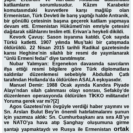
katliamların sorumlusudur. Kâzım Karabekir
komutasındaki kuvvetlere karşı mağlûp olan
Ermenistan, Türk Devleti ile barış yaptığı halde Antranik,
bir gönüllü çetesinin başına geçerek katliam yapmaya
devam etti. Ermenistan Hükümeti’nin emriyle çetesini
dağıtarak silâhlarını teslim etti. Erivan’a heykeli dikildi.
Kevork Çavuş: Sason isyanına katıldı. Çok sayıda
Türkü katletti. 1907 yılında Muş’taki bir çatışmada
öldürüldü. 22 Nisan 2015 tarihli Radikal gazetesinde
karısı Heghine’nin silahlı bir resmi de yayınlanarak
“ünlü Ermeni fedai” diye tanıtılmıştır.
Nubar Yalımyan: Ergenekon davasında savcıların
ifşa ettiği resmi bilgilere göre Türk diplomatlara
saldırılar düzenlemesi sebebiyle Abdullah Çatlı
tarafından Hollanda’da öldürülen ASALA eşkıyasıdır.
Manuel Demir: 1988 Ocak ayında Kandıra Piyade
Alayı’ndan silah çalınması olayı sonrası, Sefaköy’de
düzenlenen operasyonda öldürülen TİKKO militanıdır!
Yoruma gerek var mı?[2]
Agos Gazetesi’nin övgüyle verdiği haber yayınını ve
Sn. Arslan Bulut Bey’in önemli hatırlatmalarını şunun
için yazımıza aldık: Sn. Cumhurbaşkanı ara sıra AB’ye
ve NATO’ya hava atıp Şanghay oluşumuna girme
ortak
şantajı yapmaktaydı ve Rusya ile Ermenistan