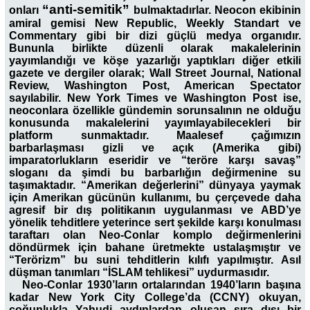
“anti-semitik”
onları
bulmaktadırlar. Neocon ekibinin
amiral gemisi New Republic, Weekly Standart ve
Commentary gibi bir dizi güçlü medya organıdır.
Bununla birlikte düzenli olarak makalelerinin
yayımlandığı ve köşe yazarlığı yaptıkları diğer etkili
gazete ve dergiler olarak; Wall Street Journal, National
Review, Washington Post, American Spectator
sayılabilir. New York Times ve Washington Post ise,
neoconlara özellikle gündemin sorunsalının ne olduğu
konusunda makalelerini yayımlayabilecekleri bir
platform sunmaktadır. Maalesef çağımızın
barbarlaşması gizli ve açık (Amerika gibi)
imparatorlukların eseridir ve “teröre karşı savaş”
sloganı da şimdi bu barbarlığın değirmenine su
taşımaktadır. “Amerikan değerlerini” dünyaya yaymak
için Amerikan gücünün kullanımı, bu çerçevede daha
agresif bir dış politikanın uygulanması ve ABD’ye
yönelik tehditlere yeterince sert şekilde karşı konulması
taraftarı olan Neo-Conlar komplo değirmenlerini
döndürmek için bahane üretmekte ustalaşmıştır ve
“Terörizm” bu suni tehditlerin kılıfı yapılmıştır. Asıl
düşman tanımları “İSLAM tehlikesi” uydurmasıdır.
Neo-Conlar 1930’ların ortalarından 1940’ların başına
kadar New York City College’da (CCNY) okuyan,
çoğunlukla Yahudi aydınlardan oluşan sıra dışı bir