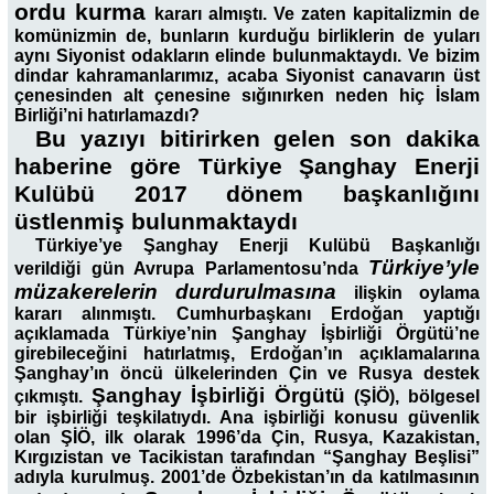
ordu kurma
kararı almıştı. Ve zaten kapitalizmin de
komünizmin de, bunların kurduğu birliklerin de yuları
aynı Siyonist odakların elinde bulunmaktaydı. Ve bizim
dindar kahramanlarımız, acaba Siyonist canavarın üst
çenesinden alt çenesine sığınırken neden hiç İslam
Birliği’ni hatırlamazdı?
Bu yazıyı bitirirken gelen son dakika
haberine göre Türkiye Şanghay Enerji
Kulübü 2017 dönem başkanlığını
üstlenmiş bulunmaktaydı
Türkiye’ye Şanghay Enerji Kulübü Başkanlığı
Türkiye’yle
verildiği gün Avrupa Parlamentosu’nda
müzakerelerin durdurulmasına
ilişkin oylama
kararı alınmıştı. Cumhurbaşkanı Erdoğan yaptığı
açıklamada Türkiye’nin Şanghay İşbirliği Örgütü’ne
girebileceğini hatırlatmış, Erdoğan’ın açıklamalarına
Şanghay’ın öncü ülkelerinden Çin ve Rusya destek
Şanghay İşbirliği Örgütü
çıkmıştı.
(ŞİÖ), bölgesel
bir işbirliği teşkilatıydı. Ana işbirliği konusu güvenlik
olan ŞİÖ, ilk olarak 1996’da Çin, Rusya, Kazakistan,
Kırgızistan ve Tacikistan tarafından “Şanghay Beşlisi”
adıyla kurulmuş. 2001’de Özbekistan’ın da katılmasının