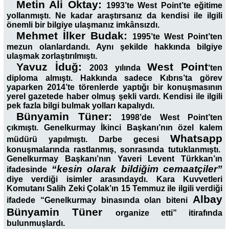
Metin Ali Oktay:
1993’te West Point’te eğitime
yollanmıştı. Ne kadar araştırsanız da kendisi ile ilgili
önemli bir bilgiye ulaşmanız imkânsızdı.
Mehmet İlker Budak:
1995’te West Point’ten
mezun olanlardandı. Aynı şekilde hakkında bilgiye
ulaşmak zorlaştırılmıştı.
Yavuz İduğ:
West Point
2003 yılında
‘ten
diploma almıştı. Hakkında sadece Kıbrıs’ta görev
yaparken 2014’te törenlerde yaptığı bir konuşmasının
yerel gazetede haber olmuş şekli vardı. Kendisi ile ilgili
pek fazla bilgi bulmak yolları kapalıydı.
Bünyamin Tüner:
1998’de West Point’ten
çıkmıştı. Genelkurmay İkinci Başkanı’nın özel kalem
Whatsapp
müdürü yapılmıştı. Darbe gecesi
konuşmalarında rastlanmış, sonrasında tutuklanmıştı.
Genelkurmay Başkanı’nın Yaveri Levent Türkkan’ın
“kesin olarak bildiğim cemaatçiler”
ifadesinde
diye verdiği isimler arasındaydı. Kara Kuvvetleri
Komutanı Salih Zeki Çolak’ın 15 Temmuz ile ilgili verdiği
Albay
ifadede “Genelkurmay binasında olan biteni
Bünyamin Tüner
organize etti” itirafında
bulunmuşlardı.