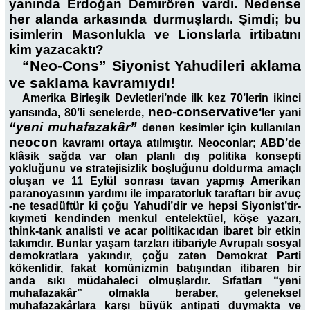
yanında Erdoğan Demirören vardı. Nedense
her alanda arkasında durmuşlardı. Şimdi; bu
isimlerin Masonlukla ve Lionslarla irtibatını
kim yazacaktı?
“Neo-Cons” Siyonist Yahudileri aklama
ve saklama kavramıydı!
Amerika Birleşik Devletleri’nde ilk kez 70’lerin ikinci
neo-conservative
yarısında, 80’li senelerde,
‘ler yani
“yeni muhafazakâr”
denen kesimler için kullanılan
neocon
kavramı ortaya atılmıştır. Neoconlar; ABD’de
klâsik sağda var olan planlı dış politika konsepti
yokluğunu ve stratejisizlik boşluğunu doldurma amaçlı
oluşan ve 11 Eylül sonrası tavan yapmış Amerikan
paranoyasının yardımı ile imparatorluk taraftarı bir avuç
-ne tesadüftür ki çoğu Yahudi’dir ve hepsi Siyonist’tir-
kıymeti kendinden menkul entelektüel, köşe yazarı,
think-tank analisti ve acar politikacıdan ibaret bir etkin
takımdır. Bunlar yaşam tarzları itibariyle Avrupalı sosyal
demokratlara yakındır, çoğu zaten Demokrat Parti
kökenlidir, fakat komünizmin batışından itibaren bir
anda sıkı müdahaleci olmuşlardır. Sıfatları “yeni
muhafazakâr” olmakla beraber, geleneksel
muhafazakârlara karşı büyük antipati duymakta ve