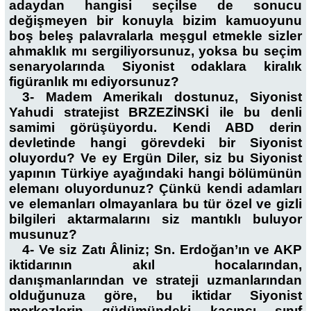
adaydan hangisi seçilse de sonucu
değişmeyen bir konuyla bizim kamuoyunu
boş beleş palavralarla meşgul etmekle sizler
ahmaklık mı sergiliyorsunuz, yoksa bu seçim
senaryolarında Siyonist odaklara kiralık
figüranlık mı ediyorsunuz?
3- Madem Amerikalı dostunuz, Siyonist
Yahudi stratejist BRZEZİNSKİ ile bu denli
samimi görüşüyordu. Kendi ABD derin
devletinde hangi görevdeki bir Siyonist
oluyordu? Ve ey Ergün Diler, siz bu Siyonist
yapının Türkiye ayağındaki hangi bölümünün
elemanı oluyordunuz? Çünkü kendi adamları
ve elemanları olmayanlara bu tür özel ve gizli
bilgileri aktarmalarını siz mantıklı buluyor
musunuz?
4- Ve siz Zatı Âliniz; Sn. Erdoğan’ın ve AKP
iktidarının akıl hocalarından,
danışmanlarından ve strateji uzmanlarından
olduğunuza göre, bu iktidar Siyonist
merkezlerin güdümündeki kaçıncı sınıf