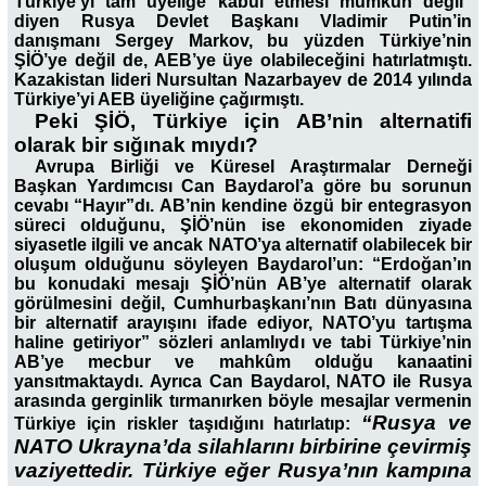
Türkiye’yi tam üyeliğe kabul etmesi mümkün değil”
diyen Rusya Devlet Başkanı Vladimir Putin’in
danışmanı Sergey Markov, bu yüzden Türkiye’nin
ŞİÖ’ye değil de, AEB’ye üye olabileceğini hatırlatmıştı.
Kazakistan lideri Nursultan Nazarbayev de 2014 yılında
Türkiye’yi AEB üyeliğine çağırmıştı.
Peki ŞİÖ, Türkiye için AB’nin alternatifi
olarak bir sığınak mıydı?
Avrupa Birliği ve Küresel Araştırmalar Derneği
Başkan Yardımcısı Can Baydarol’a göre bu sorunun
cevabı “Hayır”dı. AB’nin kendine özgü bir entegrasyon
süreci olduğunu, ŞİÖ’nün ise ekonomiden ziyade
siyasetle ilgili ve ancak NATO’ya alternatif olabilecek bir
oluşum olduğunu söyleyen Baydarol’un: “Erdoğan’ın
bu konudaki mesajı ŞİÖ’nün AB’ye alternatif olarak
görülmesini değil, Cumhurbaşkanı’nın Batı dünyasına
bir alternatif arayışını ifade ediyor, NATO’yu tartışma
haline getiriyor” sözleri anlamlıydı ve tabi Türkiye’nin
AB’ye mecbur ve mahkûm olduğu kanaatini
yansıtmaktaydı. Ayrıca Can Baydarol, NATO ile Rusya
arasında gerginlik tırmanırken böyle mesajlar vermenin
“Rusya ve
Türkiye için riskler taşıdığını hatırlatıp:
NATO Ukrayna’da silahlarını birbirine çevirmiş
vaziyettedir. Türkiye eğer Rusya’nın kampına