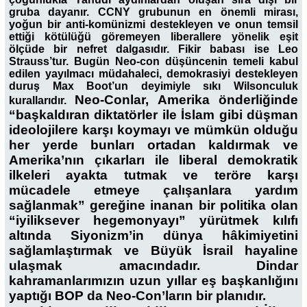
gruba dayanır. CCNY grubunun en önemli mirası,
yoğun bir anti-komünizmi destekleyen ve onun temsil
ettiği kötülüğü göremeyen liberallere yönelik eşit
ölçüde bir nefret dalgasıdır. Fikir babası ise Leo
Strauss’tur. Bugün Neo-con düşüncenin temeli kabul
edilen yayılmacı müdahaleci, demokrasiyi destekleyen
duruş Max Boot’un deyimiyle sıkı Wilsonculuk
Neo-Conlar, Amerika önderliğinde
kurallarıdır.
“başkaldıran diktatörler ile İslam gibi düşman
ideolojilere karşı koymayı ve mümkün olduğu
her yerde bunları ortadan kaldırmak ve
Amerika’nın çıkarları ile liberal demokratik
ilkeleri ayakta tutmak ve teröre karşı
mücadele etmeye çalışanlara yardım
sağlanmak” gereğine inanan bir politika olan
“iyiliksever hegemonyayı” yürütmek kılıfı
altında Siyonizm’in dünya hâkimiyetini
sağlamlaştırmak ve Büyük İsrail hayaline
ulaşmak amacındadır. Dindar
kahramanlarımızın uzun yıllar eş başkanlığını
yaptığı BOP da Neo-Con’ların bir planıdır.