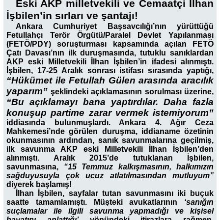
Eski AKP milletvekili ve Cemaatçi İlhan
İşbilen’in sırları ve şantajı!
Ankara Cumhuriyet Başsavcılığı’nın yürüttüğü
Fetullahçı Terör Örgütü/Paralel Devlet Yapılanması
(FETÖ/PDY) soruşturması kapsamında açılan FETÖ
Çatı Davası’nın ilk duruşmasında, tutuklu sanıklardan
AKP eski Milletvekili İlhan İşbilen’in ifadesi alınmıştı.
İşbilen, 17-25 Aralık sonrası istifası sırasında yaptığı,
“Hükümet ile Fetullah Gülen arasında aracılık
yaparım”
şeklindeki açıklamasının sorulması üzerine,
“Bu açıklamayı bana yaptırdılar. Daha fazla
konuşup partime zarar vermek istemiyorum”
iddiasında bulunmuşlardı. Ankara 4. Ağır Ceza
Mahkemesi’nde görülen duruşma, iddianame özetinin
okunmasının ardından, sanık savunmalarına geçilmiş,
ilk savunma AKP eski Milletvekili İlhan İşbilen’den
alınmıştı. Aralık 2015’de tutuklanan İşbilen,
savunmasına,
“15 Temmuz kalkışmasının, halkımızın
sağduyusuyla çok ucuz atlatılmasından mutluyum”
diyerek başlamış!
İlhan İşbilen, sayfalar tutan savunmasını iki buçuk
saatte tamamlamıştı. Müşteki avukatlarının
‘sanığın
suçlamalar ile ilgili savunma yapmadığı ve kişisel
hayatını anlattığı’
yönündeki itirazlara rağmen,