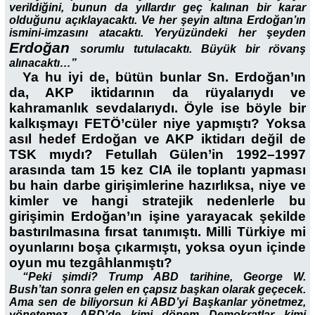
verildiğini, bunun da yıllardır geç kalınan bir karar
olduğunu açıklayacaktı. Ve her şeyin altına Erdoğan’ın
ismini-imzasını atacaktı. Yeryüzündeki her şeyden
Erdoğan
sorumlu tutulacaktı. Büyük bir rövanş
alınacaktı…”
Ya hu iyi de, bütün bunlar Sn. Erdoğan’ın
da, AKP iktidarının da rüyalarıydı ve
kahramanlık sevdalarıydı. Öyle ise böyle bir
kalkışmayı FETÖ’cüler niye yapmıştı? Yoksa
asıl hedef Erdoğan ve AKP iktidarı değil de
TSK mıydı? Fetullah Gülen’in 1992–1997
arasında tam 15 kez CIA ile toplantı yapması
bu hain darbe girişimlerine hazırlıksa, niye ve
kimler ve hangi stratejik nedenlerle bu
girişimin Erdoğan’ın işine yarayacak şekilde
bastırılmasına fırsat tanımıştı. Milli Türkiye mi
oyunlarını boşa çıkarmıştı, yoksa oyun içinde
oyun mu tezgâhlanmıştı?
“Peki şimdi? Trump ABD tarihine, George W.
Bush’tan sonra gelen en çapsız başkan olarak geçecek.
Ama sen de biliyorsun ki ABD’yi Başkanlar yönetmez,
yönetemez. ABD’de kimi dönem Demokratlar kimi