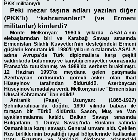
PKK militanıydı.
Peki mezar taşına adları yazılan diğer
(PKK’lı) “kahramanlar!” (ve Ermeni
militanlar) kimlerdi?
Monte Melkonyan: 1980’li yıllarda ASALA’nın
elebaşlarından biri ve Karabağ Savaşı sırasında
Ermenistan Silahlı Kuvvetleri’nin desteğindeki Ermeni
güçlerin komutanı idi. 1980’li yılların ortalarında ASALA
adına Avrupa’da Türk diplomatlara karşı çeşitli
saldırılarda bulunmuş ve karıştığı cinayetler sonrasında
Fransa’da tutuklanmış ve 1989’da serbest bırakılmıştı.
12 Haziran 1993’te meydana gelen çatışmada
Azerbaycan ordusunda görevli asker olan İbad
Hüseyinov tarafından öldürüldü. Azerbaycan
Hüseyinov’a madalya verdi. Melkonyan ise “Ermenistan
Ulusal Kahramanı” ilan edildi!
Antranik (Paşa) Uzunyan: (1865-1927)
Şebinkarahisar’da doğdu. 1890 yılında babası ile
tartışan bir Türkü öldürdü. Sason, Muş ve Van
ayaklanmalarına katıldı. Balkan Savaşı sırasında
Bulgarların, 1. Dünya Savaşı’nda Rusların safında
Osmanlılara karşı savaştı. General unvanı aldı. Çekilen
Rus birliklerinin boşalttığı işgal bölgelerinde katliamlar
yaptı. Erzurum ve Van’daki Akdamar adasındaki