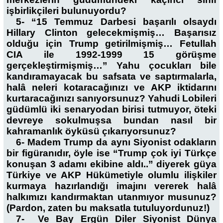
işbirlikçileri bulunuyordu?
5- “15 Temmuz Darbesi başarılı olsaydı
Hillary Clinton gelecekmişmiş… Başarısız
olduğu için Trump getirilmişmiş… Fetullah
CIA ile 1992-1999 15 görüşme
gerçekleştirmişmiş…” Yahu çocukları bile
kandıramayacak bu safsata ve saptırmalarla,
halâ neleri kotaracağınızı ve AKP iktidarını
kurtaracağınızı sanıyorsunuz? Yahudi Lobileri
güdümlü iki senaryodan birisi tutmuyor, öteki
devreye sokulmuşsa bundan nasıl bir
kahramanlık öyküsü çıkarıyorsunuz?
6- Madem Trump da aynı Siyonist odakların
bir figüranıdır, öyle ise “Trump çok iyi Türkçe
konuşan 3 adamı ekibine aldı..” diyerek güya
Türkiye ve AKP Hükümetiyle olumlu ilişkiler
kurmaya hazırlandığı imajını vererek halâ
halkımızı kandırmaktan utanmıyor musunuz?
(Pardon, zaten bu maksatla tutuluyordunuz!)
7- Ve Bay Ergün Diler Siyonist Dünya