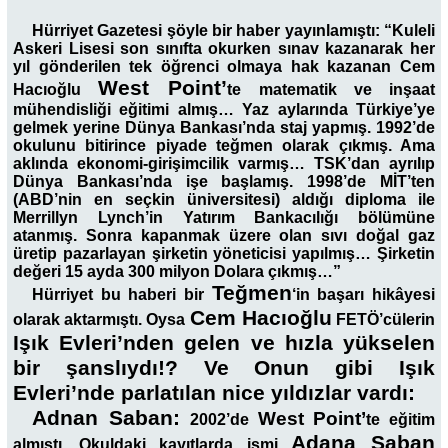
Hürriyet Gazetesi şöyle bir haber yayınlamıştı: “Kuleli
Askeri Lisesi son sınıfta okurken sınav kazanarak her
yıl gönderilen tek öğrenci olmaya hak kazanan Cem
West Point’
Hacıoğlu
te matematik ve inşaat
mühendisliği eğitimi almış… Yaz aylarında Türkiye’ye
gelmek yerine Dünya Bankası’nda staj yapmış. 1992’de
okulunu bitirince piyade teğmen olarak çıkmış. Ama
aklında ekonomi-girişimcilik varmış… TSK’dan ayrılıp
Dünya Bankası’nda işe başlamış. 1998’de MİT’ten
(ABD’nin en seçkin üniversitesi) aldığı diploma ile
Merrillyn Lynch’in Yatırım Bankacılığı bölümüne
atanmış. Sonra kapanmak üzere olan sıvı doğal gaz
üretip pazarlayan şirketin yöneticisi yapılmış… Şirketin
değeri 15 ayda 300 milyon Dolara çıkmış…”
Teğmen
Hürriyet bu haberi bir
‘in başarı hikâyesi
Cem Hacıoğlu
olarak aktarmıştı. Oysa
FETÖ’cülerin
Işık Evleri’nden gelen ve hızla yükselen
bir şanslıydı!? Ve Onun gibi Işık
Evleri’nde parlatılan nice yıldızlar vardı:
Adnan Saban:
West Point’
2002’de
te eğitim
Adana Saban
almıştı. Okuldaki kayıtlarda ismi