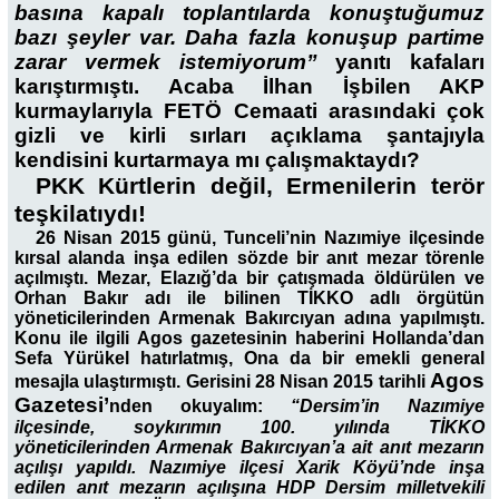
basına kapalı toplantılarda konuştuğumuz
bazı şeyler var. Daha fazla konuşup partime
zarar vermek istemiyorum”
yanıtı kafaları
karıştırmıştı. Acaba İlhan İşbilen AKP
kurmaylarıyla FETÖ Cemaati arasındaki çok
gizli ve kirli sırları açıklama şantajıyla
kendisini kurtarmaya mı çalışmaktaydı?
PKK Kürtlerin değil, Ermenilerin terör
teşkilatıydı!
26 Nisan 2015 günü, Tunceli’nin Nazımiye ilçesinde
kırsal alanda inşa edilen sözde bir anıt mezar törenle
açılmıştı. Mezar, Elazığ’da bir çatışmada öldürülen ve
Orhan Bakır adı ile bilinen TİKKO adlı örgütün
yöneticilerinden Armenak Bakırcıyan adına yapılmıştı.
Konu ile ilgili Agos gazetesinin haberini Hollanda’dan
Sefa Yürükel hatırlatmış, Ona da bir emekli general
Agos
mesajla ulaştırmıştı. Gerisini 28 Nisan 2015 tarihli
Gazetesi’
nden
okuyalım:
“Dersim’in
Nazımiye
ilçesinde, soykırımın 100. yılında TİKKO
yöneticilerinden Armenak Bakırcıyan’a ait anıt mezarın
açılışı yapıldı. Nazımiye ilçesi Xarik Köyü’nde inşa
edilen anıt mezarın açılışına HDP Dersim milletvekili