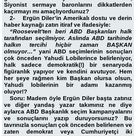
Siyonist sermaye baronlarını dikkatlerden
kaçırmayı mı amaçlıyordunuz?
2- Ergün Diler’in Amerikalı dostu ve derin
haber kaynağı zatın itiraf ve ifadesiyle:
“Roosevelt’ten beri ABD Başkanları halk
tarafından seçilmiyor. Aslında ABD tarihinde
halkın tercihi hiçbir zaman BAŞKAN
olmuyor…”
yani ABD seçimlerinin sonuçları
çok önceden Yahudi Lobilerince belirleniyor,
halk sadece demokratik(!) bir senaryoda
figüranlık yapıyor ve kendini avutuyor. Hem
her şeye rağmen kim Başkan olursa olsun,
Yahudi lobilerinin bir adamı kazanmış
oluyor!?
Soru: Madem öyle Ergün Diler başta zatınız
ve diğer yandaş yazar takımınız ne diye
aylarca ABD Başkanlık seçim kampanyalarını
ve sonuçlarını yazıp duruyorsunuz? Bu
tavrınızla sonuçları çok önceden belirlenen ve
zaten demokrat veya Cumhuriyetçi iki