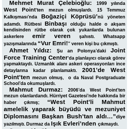
Mehmet Murat Çelebioğlu:
1999 yılında
West Point
‘ten mezun olmuşlardı. 15 Temmuz
Boğaziçi Köprüsü’
Kalkışması’nda
nü yöneten
Binbaşı
adamdı. Rütbesi
olduğu halde o akşam
kendisinden rütbe olarak çok yukarılarda bulunan
emir veren
askerlere
şahıstı. Whatsapp
“Vur Emri!
yazışmalarında
” veren kişi bu çıkmıştı.
Ahmet Yıldız:
Joint
Şu an Polonya’daki
Force Training Center
‘da planlayıcı olarak görev
yapmaktaydı. Uzmanlık alanı askeri operasyonları ince
2001’de West
detaylarına kadar planlamaktı.
Point’ten
mezun olmuş, o da Naval Postgraduate
School’da okumuşlardı.
Mahmut Durmaz:
2006’da West Point’ten
mezun olanlardandı. Hürriyet Gazetesi’nde hakkında bir
“West Point’li Mahmut
haber çıkmış;
amelelik yaparak büyüdü ve mezuniyet
Diplomasını Başkan Bush’tan aldı…”
diye
Işık Evleri’nden
yazılmıştı. Durmaz da
çıkmaydı.