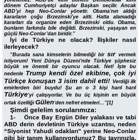
dönem Cumhuriyetçi adaylar Başkan seçilir. Ancak
ABD’yi hep Neo-Conlar yönetir. Obama’nın aldığı
kararların çoğu Brzezinski’ye aitti. Hatta alamadığı
kararları da organize eden Brzezinski oldu. Obama,
bunların farkında bile değildi. Brzezinski, yaşayan en
güçlü Neo-Conlar’dan biridir.”
İyi de Türkiye ne olacak? İlişkiler nasıl
ilerleyecek?
sır
“Burada sana kimselerin bilmediği bir
vermek
istiyorum! Yeni Dünya Düzeni’nde Türkiye şüphesiz
büyük ve önemli bir oyuncu olacak. Net! İşte bu
Trump kendi özel ekibine, çok iyi
nedenle
Türkçe konuşan 3 isim dahil etti!
Verdiği ilk
emirlerden biri buydu! Şu an o 3 kişi harıl harıl
Türkiye
‘yi çalışıyorlar. Ve bu üç kişinin en büyük
Gülen
ortak özelliği
‘den nefret etmeleri…”[1]
Şimdi gelelim sorularımıza:
1- Önce Bay Ergün Diler yalakası ve tabi
ABD derin devletinin Türkiye uzantısı, neden
“Siyonist Yahudi odakları” yerine Neo-Conlar
gibi bir tanım kullanıyordunuz? Bu tavrınızla,