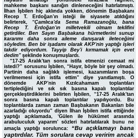
mahkeme başkanı sanığın dinleneceğini hatırlatmıştı.
İlhan İşbilen hiç aklında yokken, dönemin Başbakanı
Recep T. Erdoğan’ın isteği ile siyasete atıldığını
belirterek,
“Çamlıca’da Sema Ramazanoğlu, bana
Recep T. Erdoğan’ın milletvekili olmam teklifini
getirdiler. Ben Sayın Başbakana hürmetlerini sunup
kararımı daha sonra aileme danışarak ileteceğimi
söyledim. Ben bir işadamı olarak AKP’nin yaptığı işleri
takdir ediyordum. Tayyip Bey’i kırmamak için evet
dedim”
şeklinde konuşmuşlardı.
“17-25 Aralık’tan sonra istifa etmenizi cemaat mi
istedi?” sorusunu İşbilen, “Hayır, böyle bir şey olmadı.
Partinin daha sağlıklı işlemesi, kazanımların boşa
verilmemesi için istifa ettim” diye yanıtlamıştı. O
dönemde AKP’nin Kızılcahamam toplantıları
tertiplediğini ve sık sık basına kapalı toplantılar
gerçekleştirdiklerini belirten İşbilen, “17-25 Aralık’tan
sonra basına kapalı toplantılar yapılıyordu. Bu
toplantılarda zaman zaman Başbakanın Bakanları bile
azarladığı oluyordu” diyen İlhan İşbilen istifa ettiğinde
yaptığı açıklamada, ‘Gülen ile hükümet arasında
arabuluculuk yaparım’ sözleri hatırlatılarak bunu ne
“Bu açıklamayı bana
amaçla yaptığı sorulunca:
yaptırdılar. Tüm sorulara cevap veririm ancak