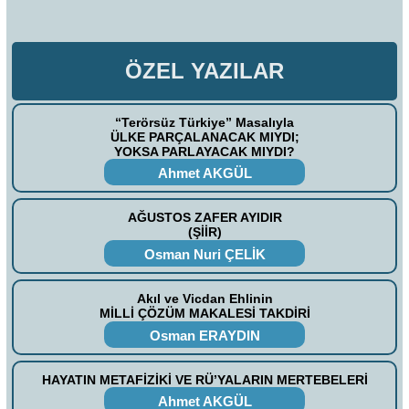
ÖZEL YAZILAR
“Terörsüz Türkiye” Masalıyla
ÜLKE PARÇALANACAK MIYDI;
YOKSA PARLAYACAK MIYDI?
Ahmet AKGÜL
AĞUSTOS ZAFER AYIDIR
(ŞİİR)
Osman Nuri ÇELİK
Akıl ve Vicdan Ehlinin
MİLLİ ÇÖZÜM MAKALESİ TAKDİRİ
Osman ERAYDIN
HAYATIN METAFİZİKİ VE RÜ’YALARIN MERTEBELERİ
Ahmet AKGÜL