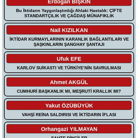
Erdoğan BİŞKİN
Bu İktidarın Yaygınlaştırdığı Ahlaki Hastalık: ÇİFTE
STANDARTÇILIK VE ÇAĞDAŞ MÜNAFIKLIK
Nail KIZILKAN
İKTİDAR KURMAYLARININ KARANLIK BAĞLANTILARI VE
ŞAŞKINLARIN ŞANGHAY ŞANTAJI
Ufuk EFE
KARLOV SUİKASTI VE TÜRKİYE’NİN SAVRULMASI
Ahmet AKGÜL
CUMHURİ BAŞKANLIK MI, MEŞRUTİ KRALLIK MI?
Yakut ÖZÜBÜYÜK
VAHŞİ REİNA SALDIRISI VE İKTİDARIN İFLASI
Orhangazi YILMAYAN
SAHTE DİNCİLER