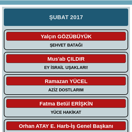
ŞUBAT 2017
Yalçın GÖZÜBÜYÜK
ŞEHVET BATAĞI
Mus'ab ÇILDIR
EY İSRAİL UŞAKLARI!
Ramazan YÜCEL
AZİZ DOSTLARIM
Fatma Betül ERİŞKİN
YÜCE HAKİKAT
Orhan ATAY E. Harb-İş Genel Başkanı