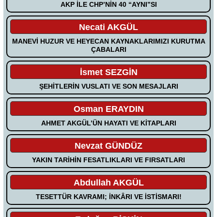
AKP İLE CHP’NİN 40 “AYNI”SI
Necati AKGÜL
MANEVİ HUZUR VE HEYECAN KAYNAKLARIMIZI KURUTMA
ÇABALARI
İsmet SEZGİN
ŞEHİTLERİN VUSLATI VE SON MESAJLARI
Osman ERAYDIN
AHMET AKGÜL’ÜN HAYATI VE KİTAPLARI
Nevzat GÜNDÜZ
YAKIN TARİHİN FESATLIKLARI VE FIRSATLARI
Abdullah AKGÜL
TESETTÜR KAVRAMI; İNKÂRI VE İSTİSMARI!