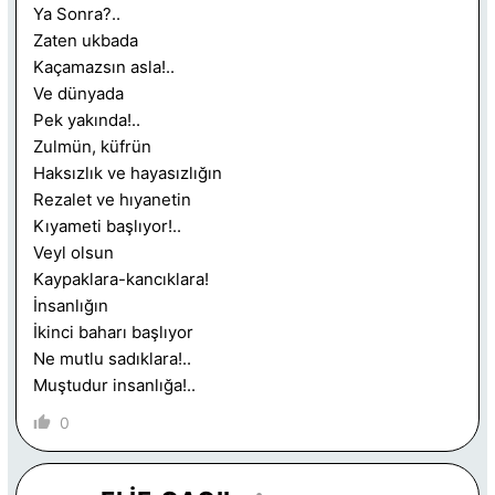
Ya Sonra?..
Zaten ukbada
Kaçamazsın asla!..
Ve dünyada
Pek yakında!..
Zulmün, küfrün
Haksızlık ve hayasızlığın
Rezalet ve hıyanetin
Kıyameti başlıyor!..
Veyl olsun
Kaypaklara-kancıklara!
İnsanlığın
İkinci baharı başlıyor
Ne mutlu sadıklara!..
Muştudur insanlığa!..
0