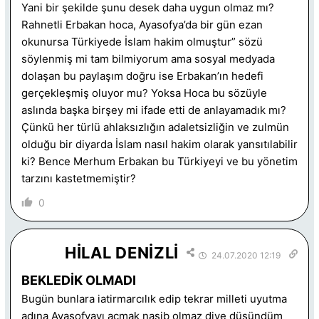
Yani bir şekilde şunu desek daha uygun olmaz mı?
Rahnetli Erbakan hoca, Ayasofya’da bir gün ezan
okunursa Türkiyede İslam hakim olmuştur” sözü
söylenmiş mi tam bilmiyorum ama sosyal medyada
dolaşan bu paylaşım doğru ise Erbakan’ın hedefi
gerçekleşmiş oluyor mu? Yoksa Hoca bu sözüyle
aslında başka birşey mi ifade etti de anlayamadık mı?
Çünkü her türlü ahlaksızlığın adaletsizliğin ve zulmün
olduğu bir diyarda İslam nasıl hakim olarak yansıtılabilir
ki? Bence Merhum Erbakan bu Türkiyeyi ve bu yönetim
tarzını kastetmemiştir?
0
HİLAL DENİZLİ
24.07.2020 12:19
BEKLEDİK OLMADI
Bugün bunlara iatirmarcılık edip tekrar milleti uyutma
adına Ayasofyayı açmak nasib olmaz diye düşündüm