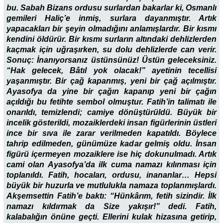
bu. Sabah Bizans ordusu surlardan bakarlar ki, Osmanlı
gemileri Haliç’e inmiş, surlara dayanmıştır. Artık
yapacakları bir şeyin olmadığını anlamışlardır. Bir kısmı
kendini öldürür. Bir kısmı surların altındaki dehlizlerden
kaçmak için uğraşırken, su dolu dehlizlerde can verir.
Sonuç: İnanıyorsanız üstünsünüz! Üstün geleceksiniz.
“Hak gelecek, Bâtıl yok olacak!” ayetinin tecellisi
yaşanmıştır. Bir çağ kapanmış, yeni bir çağ açılmıştır.
Ayasofya da yine bir çağın kapanıp yeni bir çağın
açıldığı bu fetihte sembol olmuştur. Fatih’in talimatı ile
onarıldı, temizlendi; camiye dönüştürüldü. Büyük bir
incelik gösterildi, mozaiklerdeki insan figürlerinin üstleri
ince bir sıva ile zarar verilmeden kapatıldı. Böylece
tahrip edilmeden, günümüze kadar gelmiş oldu. İnsan
figürü içermeyen mozaiklere ise hiç dokunulmadı. Artık
cami olan Ayasofya’da ilk cuma namazı kılınması için
toplanıldı. Fatih, hocaları, ordusu, inananlar… Hepsi
büyük bir huzurla ve mutlulukla namaza toplanmışlardı.
Akşemsettin Fatih’e baktı: “Hünkârım, fetih sizindir. İlk
namazı kıldırmak da Size yakışır!” dedi. Fatih,
kalabalığın önüne geçti. Ellerini kulak hizasına getirip,