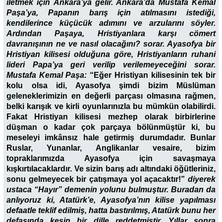
iletmek için Ankara’ya gelir. Ankara’da Mustafa Kemal
Paşa’ya, Papanın barış için atılmasını istediği,
kendilerince küçücük adımını ve arzularını söyler.
Ardından Paşaya, Hristiyanlara karşı cömert
davranışının ne ve nasıl olacağını? sorar. Ayasofya bir
Hristiyan kilisesi olduğuna göre, Hristiyanların ruhani
lideri Papa’ya geri verilip verilemeyeceğini sorar.
Mustafa Kemal Paşa:
“Eğer Hristiyan kilisesinin tek bir
kolu olsa idi, Ayasofya şimdi bizim Müslüman
geleneklerimizin en değerli parçası olmasına rağmen,
belki karışık ve kirli oyunlarınızla bu mümkün olabilirdi.
Fakat Hristiyan kilisesi mezhep olarak birbirlerine
düşman o kadar çok parçaya bölünmüştür ki, bu
meseleyi imkânsız hale getirmiş durumdadır. Bunlar
Ruslar, Yunanlar, Anglikanlar vesaire, bizim
topraklarımızda Ayasofya için savaşmaya
kışkırtılacaklardır. Ve sizin barış adı altındaki öğütleriniz,
sonu gelmeyecek bir çatışmaya yol açacaktır!”
diyerek
ustaca “Hayır” demenin yolunu bulmuştur. Buradan da
anlıyoruz ki, Atatürk’e, Ayasofya’nın kilise yapılması
defaatle teklif edilmiş, hatta bastırılmış, Atatürk bunu her
defasında kesin bir dille reddetmiştir. Yıllar sonra