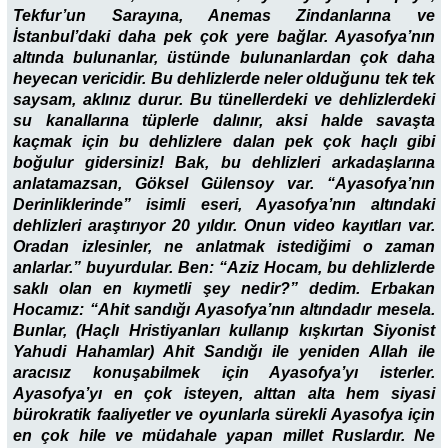
Tekfur’un Sarayına, Anemas Zindanlarına ve
İstanbul’daki daha pek çok yere bağlar. Ayasofya’nın
altında bulunanlar, üstünde bulunanlardan çok daha
heyecan vericidir. Bu dehlizlerde neler olduğunu tek tek
saysam, aklınız durur. Bu tünellerdeki ve dehlizlerdeki
su kanallarına tüplerle dalınır, aksi halde savaşta
kaçmak için bu dehlizlere dalan pek çok haçlı gibi
boğulur gidersiniz! Bak, bu dehlizleri arkadaşlarına
anlatamazsan, Göksel Gülensoy var. “Ayasofya’nın
Derinliklerinde” isimli eseri, Ayasofya’nın altındaki
dehlizleri araştırıyor 20 yıldır. Onun video kayıtları var.
Oradan izlesinler, ne anlatmak istediğimi o zaman
anlarlar.” buyurdular. Ben: “Aziz Hocam, bu dehlizlerde
saklı olan en kıymetli şey nedir?” dedim. Erbakan
Hocamız: “Ahit sandığı Ayasofya’nın altındadır mesela.
Bunlar, (Haçlı Hristiyanları kullanıp kışkırtan Siyonist
Yahudi Hahamlar) Ahit Sandığı ile yeniden Allah ile
aracısız konuşabilmek için Ayasofya’yı isterler.
Ayasofya’yı en çok isteyen, alttan alta hem siyasi
bürokratik faaliyetler ve oyunlarla sürekli Ayasofya için
en çok hile ve müdahale yapan millet Ruslardır. Ne