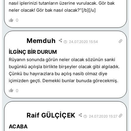
nasıl iplerinizi tutanların üzerine vurulacak. Gör bak
neler olacak! Gör bak nasıl olacak?”[/b][/u]
0
Memduh
24.07.2020 15:54
İLGİNÇ BİR DURUM
Rüyanın sonunda görün neler olacak sözünün sanki
bugünkü açılışla birlikte birşeyler olacak gibi algıladık.
Çünkü bu hayıraızlara bu açılış nasib olmaz diye
içimizden geçti. Demekki bunlar bunuda görecekmiş.
0
Raif GÜLÇİÇEK
24.07.2020 15:27
ACABA