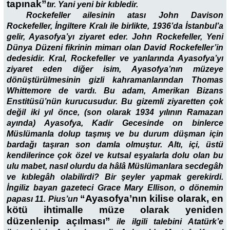
tapınak”
tır. Yani yeni bir kıbledir.
Rockefeller ailesinin atası John Davison
Rockefeller, İngiltere Kralı ile birlikte, 1936’da İstanbul’a
gelir, Ayasofya’yı ziyaret eder. John Rockefeller, Yeni
Dünya Düzeni fikrinin mimarı olan David Rockefeller’in
dedesidir. Kral, Rockefeller ve yanlarında Ayasofya’yı
ziyaret eden diğer isim, Ayasofya’nın müzeye
dönüştürülmesinin gizli kahramanlarından Thomas
Whittemore de vardı. Bu adam, Amerikan Bizans
Enstitüsü’nün kurucusudur. Bu gizemli ziyaretten çok
değil iki yıl önce, (son olarak 1934 yılının Ramazan
ayında) Ayasofya, Kadir Gecesinde on binlerce
Müslümanla dolup taşmış ve bu durum düşman için
bardağı taşıran son damla olmuştur. Altı, içi, üstü
kendilerince çok özel ve kutsal eşyalarla dolu olan bu
ulu mabet, nasıl olurdu da hâlâ Müslümanlara secdegâh
ve kıblegâh olabilirdi? Bir şeyler yapmak gerekirdi.
İngiliz bayan gazeteci Grace Mary Ellison, o dönemin
“Ayasofya’nın kilise olarak, en
papası 11. Pius’un
kötü ihtimalle müze olarak yeniden
düzenlenip açılması”
ile ilgili talebini Atatürk’e