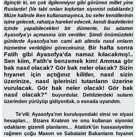
ilginçtir ki, en çok ilgilenmiyor gibi görünen millet yine
Ruslardır! (Ve tabi onları kışkırtan siyonist odaklardır.)
Müze halinde iken kullanamayınca, bu sefer kendilerinin
işine gelecek, rahatça hareket edecek, kendi ibadetlerini
içinde yapabilecekleri bir dümenle, bu adamın
Ayasofya’yı açmasına izin verdiler. Şimdi önümüzdeki
günlerde Ayasofya’nın cami adı altında nasıl onların
Bir hafta sonra
hizmetine verildiğini göreceksiniz.
Fatih gibi Ayasofya’da namaz kılacakmış!..
Sen kiim, Fatih’e benzemek kim! Ammaa gör
bak nasıl olacak? Gör bak neler olacak? Sizin
hıyanet için açtığınız kilitler, nasıl sizin
üzerinize, nasıl iplerinizi tutanların üzerine
vurulacak. Gör bak neler olacak! Gör bak
nasıl olacak?”
buyurdular. Dehlizlerdeki suların
üzerinden yürüyüp gidiyorduk, o esnada uyandım.
Te’vili: Ayasofya’nın kuruluşundaki sinsi ve siyasi
hesapları… Bizans Kralının ve onu kullanan siyonist
odakların gizemli planlarını… Atatürk’ün hassasiyetine
rağmen çoğu Mason ve Sabataist Bakanların hıyanet