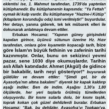
eklentisi ise, 1. Mahmut tarafından, 1739’da yaptırılan
kütüphanedir. Bu kütüphanenin kapısında: “Ya Fettah”
oymalı iki kulp vardır. Bu kütüphaneye “Hazine-i Kütüp”
(kitapların korunduğu oda) ismi verilmiştir!”
buyurdular.
Her detayı, yanına giderek, tek tek mübarek elleri ile
dokunarak anlatmaya devam ettiler.
Erbakan Hocamız:
“Yapının güney girişindeki
kapıdan girince, üçüncü sütunun üzerine Hz. Hızır
bize
tarafından, onlara göre kıyametin kopacağı tarih,
göre İslam’ın büyük fethinin ve zaferinin tarihi
kazınmıştır. Onlar, bunu on sekizinci yevmi
pazar, sene 1030 diye okumuşlardır. Tarihin
aslı Allah katındadır. Ahmet (Akgül) de gidince
bir bakabilir, tarih neyi gösteriyor!”
buyurarak
güldüler ve devam ettiler: “Şimdi gel, bir de
Ayasofya’nın altına bakalım!” diyerek bir kapak kaldırıp
aşağı indiler. Ben de indim. Aşağısı 1,30’a 1,80
ölçülerde, her yeri taşlarla örülmüş tünellerden
oluşuyordu. Bir kısmı sularla dolu, bir kısmı taşlık,
toprak kokan çok güzel dehlizlerdi buralar. Erbakan
Hocamız: “Bak, bu dehlizler, Ayasofya’yı Topkapı’ya,