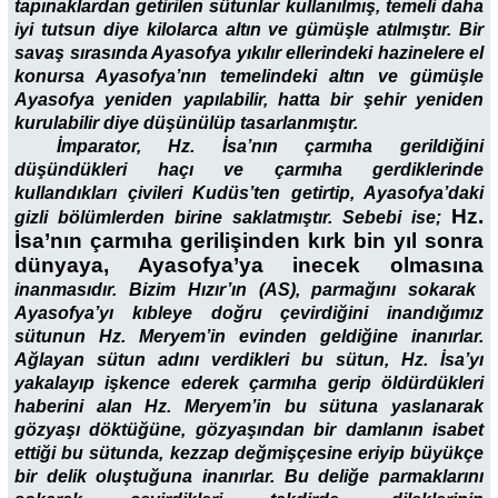
tapınaklardan getirilen sütunlar kullanılmış, temeli daha
iyi tutsun diye kilolarca altın ve gümüşle atılmıştır. Bir
savaş sırasında Ayasofya yıkılır ellerindeki hazinelere el
konursa Ayasofya’nın temelindeki altın ve gümüşle
Ayasofya yeniden yapılabilir, hatta bir şehir yeniden
kurulabilir diye düşünülüp tasarlanmıştır.
İmparator, Hz. İsa’nın çarmıha gerildiğini
düşündükleri haçı ve çarmıha gerdiklerinde
kullandıkları çivileri Kudüs’ten getirtip, Ayasofya’daki
Hz.
gizli bölümlerden birine saklatmıştır. Sebebi ise;
İsa’nın çarmıha gerilişinden kırk bin yıl sonra
dünyaya, Ayasofya’ya inecek olmasına
inanmasıdır. Bizim Hızır’ın (AS), parmağını sokarak
Ayasofya’yı kıbleye doğru çevirdiğini inandığımız
sütunun Hz. Meryem’in evinden geldiğine inanırlar.
Ağlayan sütun adını verdikleri bu sütun, Hz. İsa’yı
yakalayıp işkence ederek çarmıha gerip öldürdükleri
haberini alan Hz. Meryem’in bu sütuna yaslanarak
gözyaşı döktüğüne, gözyaşından bir damlanın isabet
ettiği bu sütunda, kezzap değmişçesine eriyip büyükçe
bir delik oluştuğuna inanırlar. Bu deliğe parmaklarını