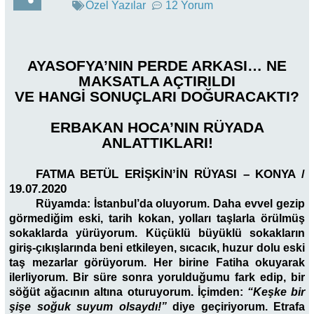
Özel Yazılar
12 Yorum
AYASOFYA’NIN PERDE ARKASI… NE
MAKSATLA AÇTIRILDI
VE HANGİ SONUÇLARI DOĞURACAKTI?
ERBAKAN HOCA’NIN RÜYADA
ANLATTIKLARI!
FATMA BETÜL ERİŞKİN’İN RÜYASI – KONYA /
19.07.2020
Rüyamda: İstanbul’da oluyorum. Daha evvel gezip
görmediğim eski, tarih kokan, yolları taşlarla örülmüş
sokaklarda yürüyorum. Küçüklü büyüklü sokakların
giriş-çıkışlarında beni etkileyen, sıcacık, huzur dolu eski
taş mezarlar görüyorum. Her birine Fatiha okuyarak
ilerliyorum. Bir süre sonra yorulduğumu fark edip, bir
söğüt ağacının altına oturuyorum. İçimden:
“Keşke bir
şişe soğuk suyum olsaydı!”
diye geçiriyorum. Etrafa