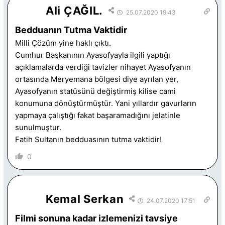
Ali ÇAĞIL.
25.07.2020 19:43
Bedduanın Tutma Vaktidir
Milli Çözüm yine haklı çıktı.
Cumhur Başkanının Ayasofyayla ilgili yaptığı
açıklamalarda verdiği tavizler nihayet Ayasofyanın
ortasında Meryemana bölgesi diye ayrılan yer,
Ayasofyanın statüsünü değiştirmiş kilise cami
konumuna dönüştürmüştür. Yani yıllardır gavurların
yapmaya çalıştığı fakat başaramadığını jelatinle
sunulmuştur.
Fatih Sultanın bedduasının tutma vaktidir!
0
Kemal Serkan
24.07.2020 17:51
Filmi sonuna kadar izlemenizi tavsiye