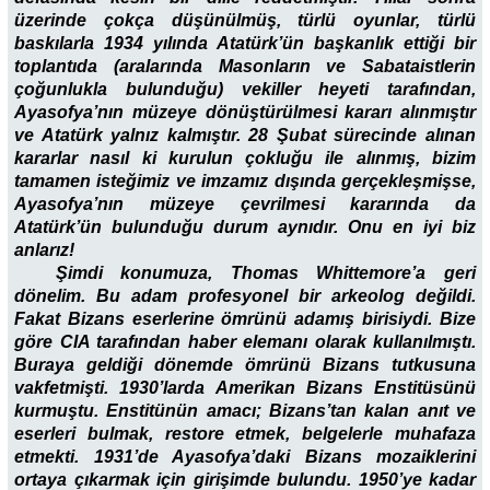
üzerinde çokça düşünülmüş, türlü oyunlar, türlü
baskılarla 1934 yılında Atatürk’ün başkanlık ettiği bir
toplantıda (aralarında Masonların ve Sabataistlerin
çoğunlukla bulunduğu) vekiller heyeti tarafından,
Ayasofya’nın müzeye dönüştürülmesi kararı alınmıştır
ve Atatürk yalnız kalmıştır. 28 Şubat sürecinde alınan
kararlar nasıl ki kurulun çokluğu ile alınmış, bizim
tamamen isteğimiz ve imzamız dışında gerçekleşmişse,
Ayasofya’nın müzeye çevrilmesi kararında da
Atatürk’ün bulunduğu durum aynıdır. Onu en iyi biz
anlarız!
Şimdi konumuza, Thomas Whittemore’a geri
dönelim. Bu adam profesyonel bir arkeolog değildi.
Fakat Bizans eserlerine ömrünü adamış birisiydi. Bize
göre CIA tarafından haber elemanı olarak kullanılmıştı.
Buraya geldiği dönemde ömrünü Bizans tutkusuna
vakfetmişti. 1930’larda Amerikan Bizans Enstitüsünü
kurmuştu. Enstitünün amacı; Bizans’tan kalan anıt ve
eserleri bulmak, restore etmek, belgelerle muhafaza
etmekti. 1931’de Ayasofya’daki Bizans mozaiklerini
ortaya çıkarmak için girişimde bulundu. 1950’ye kadar