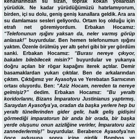
kenarlarından su sızan, toprak kokan yollardan
yürüdük. Ne kadar yürüdüğümüzü hatırlamıyorum,
birden, içi su dolu, geniş geniş kanallara geldik. Ara ara
su damlaması sesleri geliyordu. Ortam loş olduğu için
etrafı net göremiyordum. Erbakan Hocamız:
“Telefonunun ışığını yaksan da, neler varmış görüp
anlasak!”
buyurdular. Ben hemen telefonumun ışığını
yaktım. Özenle örülmüş yer altı şehri gibi bir yer gördüm
sanki. Erbakan Hocamız:
“Burası nereye çıkıyor,
bakalım bilebilecek misin?”
buyurdular ve yukarıya
doğru açılan bir rögar kapağını iterek açtılar. Demir
basamaklardan yukarı çıktılar. Ben de arkalarından
çıktım. Çıktığımız yer Ayasofya ve Yerebatan Sarnıcının
ortası oluyordu. Ben:
“Aziz Hocam, nereden ta nereye
gelmişiz?”
dedim. Erbakan Hocamız:
“Bu yeraltı
koridorlarını, Bizans İmparatoru Justinianus yaptırmış.
Saraydan Ayasofya’ya, oradan da başka yerlere hep bu
yeraltı tünellerinden gider gelir, halk geliş gidişini
görmediği imparatorun bir anda bir orada, bir başka
yerde oluşunu onun azizliğine verirler, İmparatoru aziz
zannederlermiş!”
buyurdular. Beraberce Ayasofya’nın
önce avlusuna, sonra içine girdik. Bomboş ve