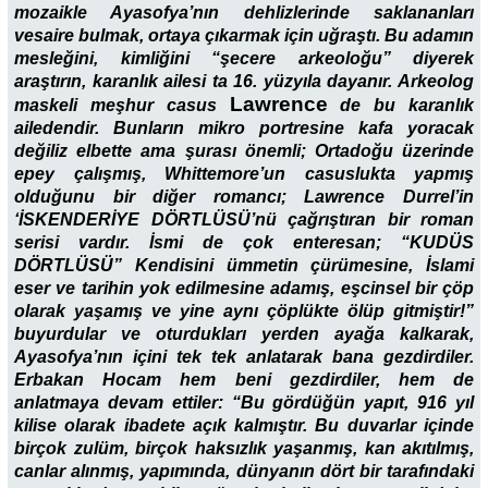
mozaikle Ayasofya’nın dehlizlerinde saklananları
vesaire bulmak, ortaya çıkarmak için uğraştı. Bu adamın
mesleğini, kimliğini “şecere arkeoloğu” diyerek
araştırın, karanlık ailesi ta 16. yüzyıla dayanır. Arkeolog
Lawrence
maskeli meşhur casus
de bu karanlık
ailedendir. Bunların mikro portresine kafa yoracak
değiliz elbette ama şurası önemli; Ortadoğu üzerinde
epey çalışmış, Whittemore’un casuslukta yapmış
olduğunu bir diğer romancı; Lawrence Durrel’in
‘İSKENDERİYE DÖRTLÜSÜ’nü çağrıştıran bir roman
serisi vardır. İsmi de çok enteresan; “KUDÜS
DÖRTLÜSÜ” Kendisini ümmetin çürümesine, İslami
eser ve tarihin yok edilmesine adamış, eşcinsel bir çöp
olarak yaşamış ve yine aynı çöplükte ölüp gitmiştir!”
buyurdular ve oturdukları yerden ayağa kalkarak,
Ayasofya’nın içini tek tek anlatarak bana gezdirdiler.
Erbakan Hocam hem beni gezdirdiler, hem de
anlatmaya devam ettiler: “Bu gördüğün yapıt, 916 yıl
kilise olarak ibadete açık kalmıştır. Bu duvarlar içinde
birçok zulüm, birçok haksızlık yaşanmış, kan akıtılmış,
canlar alınmış, yapımında, dünyanın dört bir tarafındaki