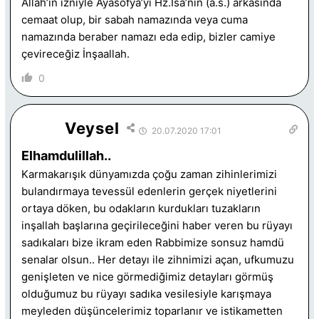
Allah’ın izniyle Ayasofya’yi Hz.İsa’nin (a.s.) arkasında
cemaat olup, bir sabah namazında veya cuma
namazında beraber namazı eda edip, bizler camiye
çevireceğiz İnşaallah.
0
Veysel
20.07.2020 17:01
Elhamdulillah..
Karmakarışık dünyamızda çoğu zaman zihinlerimizi
bulandırmaya tevessül edenlerin gerçek niyetlerini
ortaya döken, bu odakların kurdukları tuzakların
inşallah başlarına geçirileceğini haber veren bu rüyayı
sadıkaları bize ikram eden Rabbimize sonsuz hamdü
senalar olsun.. Her detayı ile zihnimizi açan, ufkumuzu
genişleten ve nice görmediğimiz detayları görmüş
olduğumuz bu rüyayı sadıka vesilesiyle karışmaya
meyleden düşüncelerimiz toparlanır ve istikametten