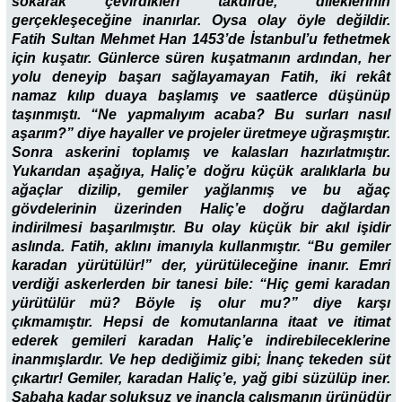
sokarak çevirdikleri takdirde, dileklerinin
gerçekleşeceğine inanırlar. Oysa olay öyle değildir.
Fatih Sultan Mehmet Han 1453’de İstanbul’u fethetmek
için kuşatır. Günlerce süren kuşatmanın ardından, her
yolu deneyip başarı sağlayamayan Fatih, iki rekât
namaz kılıp duaya başlamış ve saatlerce düşünüp
taşınmıştı. “Ne yapmalıyım acaba? Bu surları nasıl
aşarım?” diye hayaller ve projeler üretmeye uğraşmıştır.
Sonra askerini toplamış ve kalasları hazırlatmıştır.
Yukarıdan aşağıya, Haliç’e doğru küçük aralıklarla bu
ağaçlar dizilip, gemiler yağlanmış ve bu ağaç
gövdelerinin üzerinden Haliç’e doğru dağlardan
indirilmesi başarılmıştır. Bu olay küçük bir akıl işidir
aslında. Fatih, aklını imanıyla kullanmıştır. “Bu gemiler
karadan yürütülür!” der, yürütüleceğine inanır. Emri
verdiği askerlerden bir tanesi bile: “Hiç gemi karadan
yürütülür mü? Böyle iş olur mu?” diye karşı
çıkmamıştır. Hepsi de komutanlarına itaat ve itimat
ederek gemileri karadan Haliç’e indirebileceklerine
inanmışlardır. Ve hep dediğimiz gibi; İnanç tekeden süt
çıkartır! Gemiler, karadan Haliç’e, yağ gibi süzülüp iner.
Sabaha kadar soluksuz ve inançla çalışmanın ürünüdür