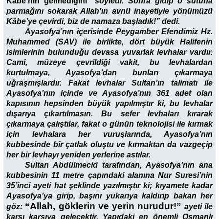
Kâbe’nin gelmediğini”
söyledi. Sonra gidip o sütuna
parmağını sokarak Allah’ın avnü inayetiyle yönümüzü
Kâbe’ye çevirdi, biz de namaza başladık!” dedi.
Ayasofya’nın içerisinde Peygamber Efendimiz Hz.
Muhammed (SAV) ile birlikte, dört büyük Halifenin
isimlerinin bulunduğu devasa yuvarlak levhalar vardır.
Cami, müzeye çevrildiği vakit, bu levhalardan
kurtulmaya, Ayasofya’dan bunları çıkarmaya
uğraşmışlardır. Fakat levhalar Sultan’ın talimatı ile
Ayasofya’nın içinde ve Ayasofya’nın 361 adet olan
kapısının hepsinden büyük yapılmıştır ki, bu levhalar
dışarıya çıkartılmasın. Bu sefer levhaları kırarak
çıkarmaya çalıştılar, fakat o günün teknolojisi ile kırmak
için levhalara her vuruşlarında, Ayasofya’nın
kubbesinde bir çatlak oluştu ve kırmaktan da vazgeçip
her bir levhayı yeniden yerlerine astılar.
Sultan Abdülmecid tarafından, Ayasofya’nın ana
kubbesinin 11 metre çapındaki alanına Nur Suresi’nin
35’inci ayeti hat şeklinde yazılmıştır ki; kıyamete kadar
Ayasofya’ya girip, başını yukarıya kaldırıp bakan her
“Allah, göklerin ve yerin nurudur!”
göz:
ayeti ile
karşı karşıya gelecektir. Yapıdaki en önemli Osmanlı