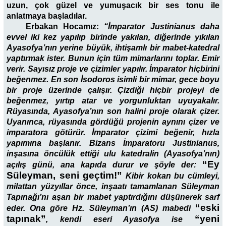
uzun, çok güzel ve yumuşacık bir ses tonu ile
anlatmaya başladılar.
Erbakan Hocamız:
“İmparator Justinianus daha
evvel iki kez yapılıp birinde yakılan, diğerinde yıkılan
Ayasofya’nın yerine büyük, ihtişamlı bir mabet-katedral
yaptırmak ister. Bunun için tüm mimarlarını toplar. Emir
verir. Sayısız proje ve çizimler yapılır. İmparator hiçbirini
beğenmez. En son İsodoros isimli bir mimar, gece boyu
bir proje üzerinde çalışır. Çizdiği hiçbir projeyi de
beğenmez, yırtıp atar ve yorgunluktan uyuyakalır.
Rüyasında, Ayasofya’nın son halini proje olarak çizer.
Uyanınca, rüyasında gördüğü projenin aynını çizer ve
imparatora götürür. İmparator çizimi beğenir, hızla
yapımına başlanır. Bizans İmparatoru Justinianus,
inşasına öncülük ettiği ulu katedralin (Ayasofya’nın)
“Ey
açılış günü, ana kapıda durur ve şöyle der:
Süleyman, seni geçtim!”
Kibir kokan bu cümleyi,
milattan yüzyıllar önce, inşaatı tamamlanan Süleyman
Tapınağı’nı aşan bir mabet yaptırdığını düşünerek sarf
“eski
eder. Ona göre Hz. Süleyman’ın (AS) mabedi
tapınak”
“yeni
, kendi eseri Ayasofya ise