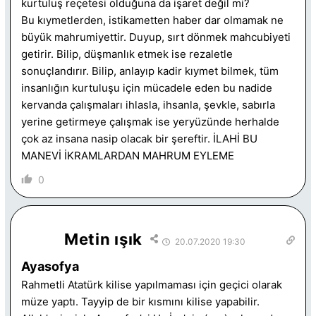
kurtuluş reçetesi olduğuna da işaret değil mi?
Bu kıymetlerden, istikametten haber dar olmamak ne
büyük mahrumiyettir. Duyup, sırt dönmek mahcubiyeti
getirir. Bilip, düşmanlık etmek ise rezaletle
sonuçlandırır. Bilip, anlayıp kadir kıymet bilmek, tüm
insanlığın kurtuluşu için mücadele eden bu nadide
kervanda çalışmaları ihlasla, ihsanla, şevkle, sabırla
yerine getirmeye çalışmak ise yeryüzünde herhalde
çok az insana nasip olacak bir şereftir. İLAHİ BU
MANEVİ İKRAMLARDAN MAHRUM EYLEME
0
Metin ışık
20.07.2020 19:30
Ayasofya
Rahmetli Atatürk kilise yapılmaması için geçici olarak
müze yaptı. Tayyip de bir kısmını kilise yapabilir.