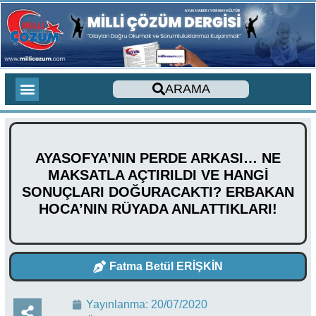
ARAMA
275 AĞUSTOS YAZILARI
YENİ ÇIKACAK KİTAPLAR
YENİ ÇIKAN KİTAPLAR
TOPLAM ZİYARETÇİLER
SON YORUMLAR
SESLİ MAKALE
CİHAD İLMİHALİ
YABANCI DİLDE KİTAPLAR
FOREIGN LANGUAGE ARTICLES
DERGİ SAYILARIMIZ
AYASOFYA’NIN PERDE ARKASI… NE
MAKSATLA AÇTIRILDI VE HANGİ
SONUÇLARI DOĞURACAKTI? ERBAKAN
HOCA’NIN RÜYADA ANLATTIKLARI!
Fatma Betül ERİŞKİN
Yayınlanma:
20/07/2020