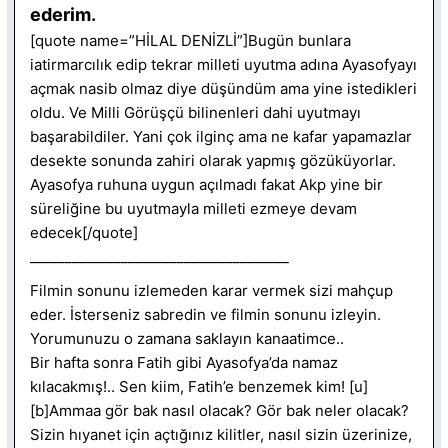
ederim.
[quote name=”HİLAL DENİZLİ”]Bugün bunlara
iatirmarcılık edip tekrar milleti uyutma adına Ayasofyayı
açmak nasib olmaz diye düşündüm ama yine istedikleri
oldu. Ve Milli Görüşçü bilinenleri dahi uyutmayı
başarabildiler. Yani çok ilginç ama ne kafar yapamazlar
desekte sonunda zahiri olarak yapmış gözüküyorlar.
Ayasofya ruhuna uygun açılmadı fakat Akp yine bir
süreliğine bu uyutmayla milleti ezmeye devam
edecek[/quote]
_____________________________________
Filmin sonunu izlemeden karar vermek sizi mahçup
eder. İsterseniz sabredin ve filmin sonunu izleyin.
Yorumunuzu o zamana saklayın kanaatimce..
Bir hafta sonra Fatih gibi Ayasofya’da namaz
kılacakmış!.. Sen kiim, Fatih’e benzemek kim! [u]
[b]Ammaa gör bak nasıl olacak? Gör bak neler olacak?
Sizin hıyanet için açtığınız kilitler, nasıl sizin üzerinize,