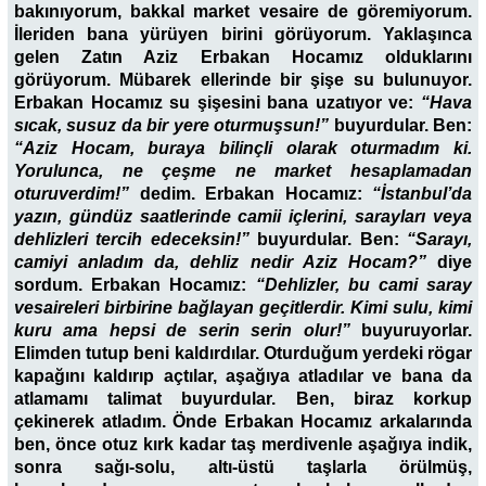
bakınıyorum, bakkal market vesaire de göremiyorum.
İleriden bana yürüyen birini görüyorum. Yaklaşınca
gelen Zatın Aziz Erbakan Hocamız olduklarını
görüyorum. Mübarek ellerinde bir şişe su bulunuyor.
Erbakan Hocamız su şişesini bana uzatıyor ve:
“Hava
sıcak, susuz da bir yere oturmuşsun!”
buyurdular. Ben:
“Aziz Hocam, buraya bilinçli olarak oturmadım ki.
Yorulunca, ne çeşme ne market hesaplamadan
oturuverdim!”
dedim. Erbakan Hocamız:
“İstanbul’da
yazın, gündüz saatlerinde camii içlerini, sarayları veya
dehlizleri tercih edeceksin!”
buyurdular. Ben:
“Sarayı,
camiyi anladım da, dehliz nedir Aziz Hocam?”
diye
sordum. Erbakan Hocamız:
“Dehlizler, bu cami saray
vesaireleri birbirine bağlayan geçitlerdir. Kimi sulu, kimi
kuru ama hepsi de serin serin olur!”
buyuruyorlar.
Elimden tutup beni kaldırdılar. Oturduğum yerdeki rögar
kapağını kaldırıp açtılar, aşağıya atladılar ve bana da
atlamamı talimat buyurdular. Ben, biraz korkup
çekinerek atladım. Önde Erbakan Hocamız arkalarında
ben, önce otuz kırk kadar taş merdivenle aşağıya indik,
sonra sağı-solu, altı-üstü taşlarla örülmüş,