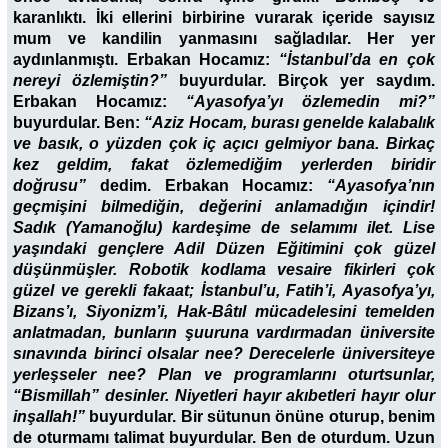
karanlıktı. İki ellerini birbirine vurarak içeride sayısız
mum ve kandilin yanmasını sağladılar. Her yer
aydınlanmıştı. Erbakan Hocamız:
“İstanbul’da en çok
nereyi özlemiştin?”
buyurdular. Birçok yer saydım.
Erbakan Hocamız:
“Ayasofya’yı özlemedin mi?”
buyurdular. Ben:
“Aziz Hocam, burası genelde kalabalık
ve basık, o yüzden çok iç açıcı gelmiyor bana. Birkaç
kez geldim, fakat özlemediğim yerlerden biridir
doğrusu”
dedim. Erbakan Hocamız:
“Ayasofya’nın
geçmişini bilmediğin, değerini anlamadığın içindir!
Sadık (Yamanoğlu) kardeşime de selamımı ilet. Lise
yaşındaki gençlere Adil Düzen Eğitimini çok güzel
düşünmüşler. Robotik kodlama vesaire fikirleri çok
güzel ve gerekli fakaat; İstanbul’u, Fatih’i, Ayasofya’yı,
Bizans’ı, Siyonizm’i, Hak-Bâtıl mücadelesini temelden
anlatmadan, bunların şuuruna vardırmadan üniversite
sınavında birinci olsalar nee? Derecelerle üniversiteye
yerleşseler nee? Plan ve programlarını oturtsunlar,
“Bismillah” desinler. Niyetleri hayır akıbetleri hayır olur
inşallah!”
buyurdular. Bir sütunun önüne oturup, benim
de oturmamı talimat buyurdular. Ben de oturdum. Uzun