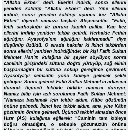
“Allahu Ekber” dedi. Ellerini indirdi, sonra ellerini
yeniden kaldırıp “Allahu Ekber” dedi. Yine ellerini
indirdi, sonra yeniden kaldırıp üçüncü kez “Allahu
Ekber” diyerek namaza başladı. Akşemsettin: “Fatih,
fetih sarhoşluğu ile gurura kapıldı galiba. Kaç kez
ellerini indirip yeniden tekbir getirdi. Herhalde Fethin
ağırlığını, Ayasofya’nın ağırlığını kaldıramadı!” diye
düşünüp üzüldü. O sırada baktılar ki ikinci tekbirden
sonra ellerini yeniden indirdiğinde; bir kişi Fatih Sultan
Mehmet Han’ın kulağına bir şeyler söylüyor, sonra
camiinin girişindeki sütuna doğru yürüyüp, sağ elinin
başparmağını bu sütuna sokup gereğince çevirerek
Ayasofya’yı cemaatin yönü kıbleye gelecek şekle
getiriyor. Sonra gelerek Fatih Sultan Mehmet’in arkasına
durarak üçüncü tekbirle birlikte namaza duruyor.
Namaz bitip işin aslı sorulunca Fatih Sultan Mehmet:
“Namaza başlamak için tekbir aldım, Kâbe gözümün
önüne gelmedi. İkinci kez tekbir aldım, ama yine Kâbe
gözümün önüne gelmedi. Üçüncü tekbiri almadan önce
Hızır (AS) kulağıma eğilerek:
“Caminin tam kıbleye
doğru olmadığını, o sebeple gözümüzün önüne