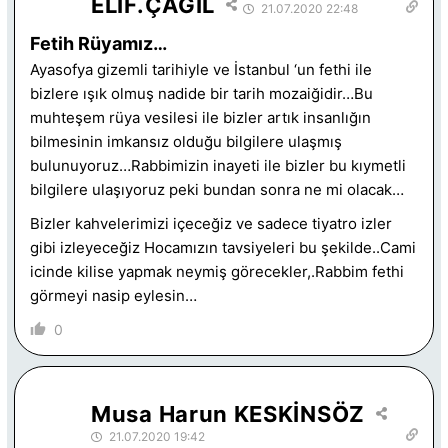
ELİF.ÇAGIL
21.07.2020 22:48
Fetih Rüyamız…
Ayasofya gizemli tarihiyle ve İstanbul ‘un fethi ile
bizlere ışık olmuş nadide bir tarih mozaiğidir…Bu
muhteşem rüya vesilesi ile bizler artık insanlığın
bilmesinin imkansız olduğu bilgilere ulaşmış
bulunuyoruz…Rabbimizin inayeti ile bizler bu kıymetli
bilgilere ulaşıyoruz peki bundan sonra ne mi olacak…
Bizler kahvelerimizi içeceğiz ve sadece tiyatro izler
gibi izleyeceğiz Hocamızın tavsiyeleri bu şekilde..Cami
icinde kilise yapmak neymiş görecekler,.Rabbim fethi
görmeyi nasip eylesin…
0
Musa Harun KESKİNSÖZ
21.07.2020 19:42