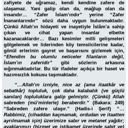
zafiyete de uğramaz, kendi kendine zafere de
ulaşamaz. Yani galip olan da, mağlup olan da
insandır… “Zafer İslam’ındır” yerine “Zafer
İnananlarındır” sözü daha uygun bulunmaktadır.
Çünkü Allah’ın hidayeti ve inayetiyle İslâm’a sahip
çıkan ve cihat yapan insanlar elbette
kazanacaklardır… Bazı kesimler milli gelişmeleri
gölgelemek ve liderinden köy temsilcilerine kadar,
gönül erlerinin gayret ve başarısını gizlemek için,
“Efendim bu olumlu neticeler filanların değil,
İslam’ın zaferidir”
gibi sözlerin arkasına
sığınmaktadırlar. Bu tür ifadeler açıkça bir haset ve
hazımsızlık kokusu taşımaktadır.
“…Allah’ın izniyle, nice az (ama itaatkâr ve
sebatkâr) topluluk, çok daha kalabalık (ve güçlü
sanılan) topluluklara galip gelmiştir. (Çünkü) Allah
sabreden (mü’minlerle) beraberdir.”
(Bakara: 249)
“Sabreden zafere ulaşır.” (Hadis-i Şerif) “…
Rabbimiz, (cihaddan kaçmamak, ordudan ve itaatten
ayrılmamak için) üzerimize sabır ve metanet yağdır;
ayaklarımızı (hizmet ve istikamet üzerinde sabit ve)