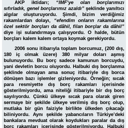
AKP iktidarı;
“IMF’ye olan borçlarımızı
sıfırladık, genel borçlarımız azaldı”
şeklinde yanıltıcı
algılar oluşturuyordu. Şimdi, bizim verdiğimiz
rakamlardan dolayı,
“efendim onların rakamlarına
özel sektör borçları da dâhil, filan borçlar da dâhil”
diye işi sulandırmaya çalışıyordu. O halde, bütün
borçları kalem kalem ortaya koymak gerekiyordu.
2006 sonu itibarıyla toplam borcumuz, (200 dış,
180 iç olmak üzere) 380 milyar doları aşmış
bulunuyordu. Bu borç sadece kamunun borcuydu,
yani devletin borcu oluyordu. Halbuki dış borçlanma
şeklinde olmayan ama sonuç itibariyle dış borca
dönüşen bazı işlemler gizleniyordu. Örneğin; sıcak
para resmiyette dış borç rakamları içerisinde
gösterilmiyordu, ama niteliği itibariyle bir dış borç
sayılıyordu. Çünkü ülkeye sıcak para olarak giren
sermaye bir şekilde ülkeye verilmiş dış borç olup,
mutlaka bir gün faiziyle birlikte ülkeden çıkacağı
biliniyordu. Aynı şekilde yabancıların Türkiye’deki
bankalara mevduat olarak koydukları paralar da dış
borç rakamları içerisinde gösterilmiyordu. Halbuki