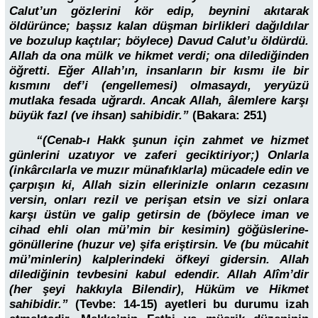
Calut’un gözlerini kör edip, beynini akıtarak
öldürünce; başsız kalan düşman birlikleri dağıldılar
ve bozulup kaçtılar; böylece) Davud Calut’u öldürdü.
Allah da ona mülk ve hikmet verdi; ona dilediğinden
öğretti. Eğer Allah’ın, insanların bir kısmı ile bir
kısmını def’i (engellemesi) olmasaydı, yeryüzü
mutlaka fesada uğrardı. Ancak Allah, âlemlere karşı
büyük fazl (ve ihsan) sahibidir.”
(Bakara: 251)
“(Cenab-ı Hakk şunun için zahmet ve hizmet
günlerini uzatıyor ve zaferi geciktiriyor;) Onlarla
(inkârcılarla ve muzır münafıklarla) mücadele edin ve
çarpışın ki, Allah sizin ellerinizle onların cezasını
versin, onları rezil ve perişan etsin ve sizi onlara
karşı üstün ve galip getirsin de (böylece iman ve
cihad ehli olan mü’min bir kesimin) göğüslerine-
gönüllerine (huzur ve) şifa eriştirsin. Ve (bu mücahit
mü’minlerin) kalplerindeki öfkeyi gidersin. Allah
dilediğinin tevbesini kabul edendir. Allah Alîm’dir
(her şeyi hakkıyla Bilendir), Hüküm ve Hikmet
sahibidir.”
(Tevbe: 14-15) ayetleri bu durumu izah