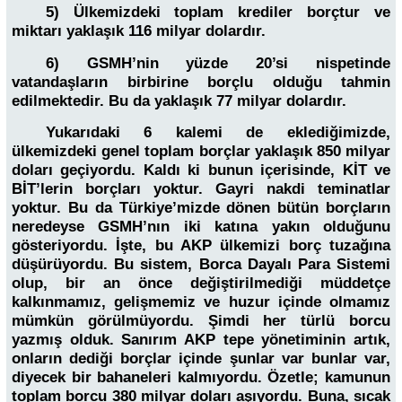
5) Ülkemizdeki toplam krediler borçtur ve
miktarı yaklaşık 116 milyar dolardır.
6) GSMH’nin yüzde 20’si nispetinde
vatandaşların birbirine borçlu olduğu tahmin
edilmektedir. Bu da yaklaşık 77 milyar dolardır.
Yukarıdaki 6 kalemi de eklediğimizde,
ülkemizdeki genel toplam borçlar yaklaşık 850 milyar
doları geçiyordu. Kaldı ki bunun içerisinde, KİT ve
BİT’lerin borçları yoktur. Gayri nakdi teminatlar
yoktur. Bu da Türkiye’mizde dönen bütün borçların
neredeyse GSMH’nın iki katına yakın olduğunu
gösteriyordu. İşte, bu AKP ülkemizi borç tuzağına
düşürüyordu. Bu sistem, Borca Dayalı Para Sistemi
olup, bir an önce değiştirilmediği müddetçe
kalkınmamız, gelişmemiz ve huzur içinde olmamız
mümkün görülmüyordu. Şimdi her türlü borcu
yazmış olduk. Sanırım AKP tepe yönetiminin artık,
onların dediği borçlar içinde şunlar var bunlar var,
diyecek bir bahaneleri kalmıyordu. Özetle; kamunun
toplam borcu 380 milyar doları aşıyordu. Buna, sıcak