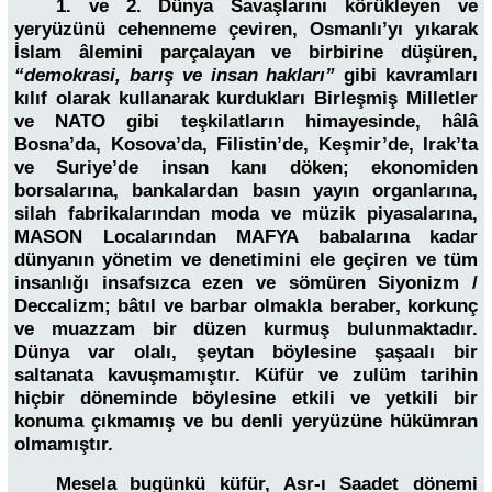
1. ve 2. Dünya Savaşlarını körükleyen ve
yeryüzünü cehenneme çeviren, Osmanlı’yı yıkarak
İslam âlemini parçalayan ve birbirine düşüren,
“demokrasi, barış ve insan hakları”
gibi kavramları
kılıf olarak kullanarak kurdukları Birleşmiş Milletler
ve NATO gibi teşkilatların himayesinde, hâlâ
Bosna’da, Kosova’da, Filistin’de, Keşmir’de, Irak’ta
ve Suriye’de insan kanı döken; ekonomiden
borsalarına, bankalardan basın yayın organlarına,
silah fabrikalarından moda ve müzik piyasalarına,
MASON Localarından MAFYA babalarına kadar
dünyanın yönetim ve denetimini ele geçiren ve tüm
insanlığı insafsızca ezen ve sömüren Siyonizm /
Deccalizm; bâtıl ve barbar olmakla beraber, korkunç
ve muazzam bir düzen kurmuş bulunmaktadır.
Dünya var olalı, şeytan böylesine şaşaalı bir
saltanata kavuşmamıştır. Küfür ve zulüm tarihin
hiçbir döneminde böylesine etkili ve yetkili bir
konuma çıkmamış ve bu denli yeryüzüne hükümran
olmamıştır.
Mesela bugünkü küfür, Asr-ı Saadet dönemi