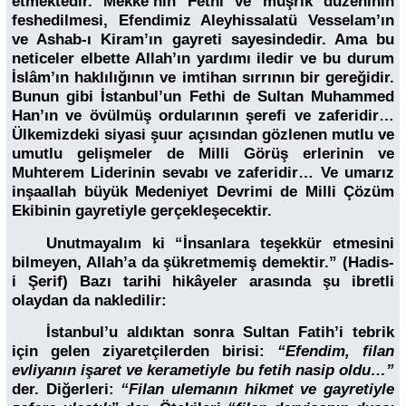
etmektedir. Mekke’nin Fethi ve müşrik düzeninin
feshedilmesi, Efendimiz Aleyhissalatü Vesselam’ın
ve Ashab-ı Kiram’ın gayreti sayesindedir. Ama bu
neticeler elbette Allah’ın yardımı iledir ve bu durum
İslâm’ın haklılığının ve imtihan sırrının bir gereğidir.
Bunun gibi İstanbul’un Fethi de Sultan Muhammed
Han’ın ve övülmüş ordularının şerefi ve zaferidir…
Ülkemizdeki siyasi şuur açısından gözlenen mutlu ve
umutlu gelişmeler de Milli Görüş erlerinin ve
Muhterem Liderinin sevabı ve zaferidir… Ve umarız
inşaallah büyük Medeniyet Devrimi de Milli Çözüm
Ekibinin gayretiyle gerçekleşecektir.
Unutmayalım ki “İnsanlara teşekkür etmesini
bilmeyen, Allah’a da şükretmemiş demektir.” (Hadis-
i Şerif) Bazı tarihi hikâyeler arasında şu ibretli
olaydan da nakledilir:
İstanbul’u aldıktan sonra Sultan Fatih’i tebrik
için gelen ziyaretçilerden birisi:
“Efendim, filan
evliyanın işaret ve kerametiyle bu fetih nasip oldu…”
der. Diğerleri:
“Filan ulemanın hikmet ve gayretiyle