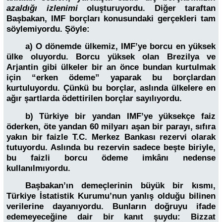
azaldığı izlenimi
oluşturuyordu. Diğer taraftan
Başbakan, IMF borçları konusundaki gerçekleri tam
söylemiyordu. Şöyle:
a) O dönemde ülkemiz, IMF’ye borcu en yüksek
ülke oluyordu. Borcu yüksek olan Brezilya ve
Arjantin gibi ülkeler bir an önce bundan kurtulmak
için “erken ödeme” yaparak bu borçlardan
kurtuluyordu. Çünkü bu borçlar, aslında ülkelere en
ağır şartlarda ödettirilen borçlar sayılıyordu.
b) Türkiye bir yandan IMF’ye yüksekçe faiz
öderken, öte yandan 60 milyarı aşan bir parayı, sıfıra
yakın bir faizle T.C. Merkez Bankası rezervi olarak
tutuyordu. Aslında bu rezervin sadece beşte biriyle,
bu faizli borcu ödeme imkânı nedense
kullanılmıyordu.
Başbakan’ın demeçlerinin büyük bir kısmı,
Türkiye İstatistik Kurumu’nun yanlış olduğu bilinen
verilerine dayanıyordu. Bunların doğruyu ifade
edemeyeceğine dair bir kanıt şuydu: Bizzat