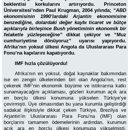
beklentisi korkularını artırıyordu. Princeton
Üniversitesi’nden Paul Krugman, 2004 yılında;
“ABD
ekonomisinin 1990’lardaki Arjantin ekonomisine
benzediğine, dolardaki değer kaybı ticaret ve bütçe
açıklarıyla birleşince Bush yönetiminin ekonomik bir
felaketle yüzleşeceğine”
dikkat çekiyor ve “Muz
cumhuriyetine dönüyoruz” uyarısı yapıyordu.
Afrika’nın yoksul ülkesi Angola da Uluslararası Para
Fonu’na kapılarını kapatıyordu.
IMF hızla çözülüyordu!
Afrika’nın en yoksul, doğal kaynaklar bakımından
ise en zengin ülkelerinden biri olan Angola’nın, rest
çekerek IMF’nin ekonomik büyüme ve istikrarına katkı
sunamayacağını açıklaması, gözleri kurumun açık ara
en borçlu ülkesi konumuna yükselen Türkiye’ye
çevirmişti. Üye olmasından bu yana kurumla geliştirdiği
sadakat ilişkisiyle dikkat çeken Türkiye, Brezilya ve
Arjantin’in Uluslararası Para Fonu’na (IMF) olan
borçlarını tamamen ödemelerinin ardından, kurumun
açık ara en borçlu ülkesi konumuna yükselmişti.