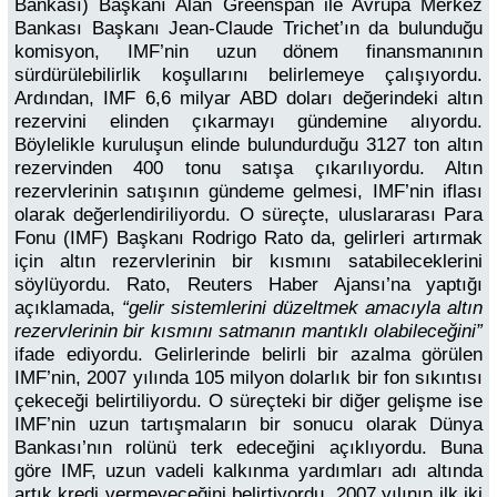
Bankası) Başkanı Alan Greenspan ile Avrupa Merkez
Bankası Başkanı Jean-Claude Trichet’ın da bulunduğu
komisyon, IMF’nin uzun dönem finansmanının
sürdürülebilirlik koşullarını belirlemeye çalışıyordu.
Ardından, IMF 6,6 milyar ABD doları değerindeki altın
rezervini elinden çıkarmayı gündemine alıyordu.
Böylelikle kuruluşun elinde bulundurduğu 3127 ton altın
rezervinden 400 tonu satışa çıkarılıyordu. Altın
rezervlerinin satışının gündeme gelmesi, IMF’nin iflası
olarak değerlendiriliyordu. O süreçte, uluslararası Para
Fonu (IMF) Başkanı Rodrigo Rato da, gelirleri artırmak
için altın rezervlerinin bir kısmını satabileceklerini
söylüyordu. Rato, Reuters Haber Ajansı’na yaptığı
açıklamada,
“gelir sistemlerini düzeltmek amacıyla altın
rezervlerinin bir kısmını satmanın mantıklı olabileceğini”
ifade ediyordu. Gelirlerinde belirli bir azalma görülen
IMF’nin, 2007 yılında 105 milyon dolarlık bir fon sıkıntısı
çekeceği belirtiliyordu. O süreçteki bir diğer gelişme ise
IMF’nin uzun tartışmaların bir sonucu olarak Dünya
Bankası’nın rolünü terk edeceğini açıklıyordu. Buna
göre IMF, uzun vadeli kalkınma yardımları adı altında
artık kredi vermeyeceğini belirtiyordu. 2007 yılının ilk iki