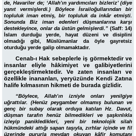
de, Havariler de; ‘Allah’ın yardımcıları bizleriz’ (diye
yanıt vermişlerdi.) Böylece İsrailoğullarından bir
topluluk iman etmiş, bir topluluk da inkâr etmişti.
Sonunda Biz iman edenleri düşmanlarına karşı
destekleyince, onlar da üstün gelmişlerdi.”
(Saff: 14)
İslam durduğu yerde, hayat düzeni ve disiplini
olmadığı gibi, Müslümanlar da öyle gayretsiz
oturduğu yerde galip olmamaktadır.
Cenab-ı Hak sebeplerle iş görmektedir ve
insanlar eliyle hâkimiyet ve galibiyetlerini
gerçekleştirmektedir. Ve zaten insanları ve
özellikle inananları, yeryüzünde Kendi Zatına
halife kılmasının hikmeti de burada gizlidir.
“Böylece, Allah’ın izniyle onları yenilgiye
uğrattılar. (Henüz peygamber olmamış bulunan ve
genç bir subay olarak orduya katılan Hz. Davut,
düşman tarafın henüz bilmedikleri ve şaşkınlıkla
izleyip panikledikleri, yeni bir teknolojik silah
hükmündeki attığı sapan taşıyla, zırhlar içinde ve fil
üzerinde gururla meydan okuyan kâfir komutanı