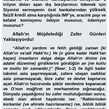
trilyon doları aşan dış borçlarımızı ödemek için
yüksek
Siyonist sermayenin özel bankalarından
faizli kredi
alma karşılığında IMF’ye, aracılık payı ve
kefalet komisyonu ödüyor musunuz, ödemiyor
musunuz?
Allah’ın Müjdelediği Zafer Günleri
Yaklaşıyordu!
“Allah’ın yardımı ve fetih geldiği zaman (ki
Allah’ın va’adi Hakk’tır.) Ve (o güne kadar Hakk’tan
kaçan) insanların dalga dalga Allah’ın dinine (ve
adalet düzenine) girdiklerini gördüğün an (ne kutlu
ve mutlu bir zamandır.)”
(Nasr: 1-2) ile ilgili kader
takvimi asla şaşırmayacak, zafere ulaşan sadıklar
asla şımarmayacak, bize zafer ve devlet kapılarını
açan Allah’ın huzurunda şükür secdesine kapanacak
ve O’nun mağfiret ve merhametine sığınacağız.
Dünyada yaşadığımız bu zafer mutluluğundan sonra,
ebedi olan ahiret hayatında ise:
“Rablerinden
korkanlar (ve ahirete hazırlananlar) ise, bölük bölük