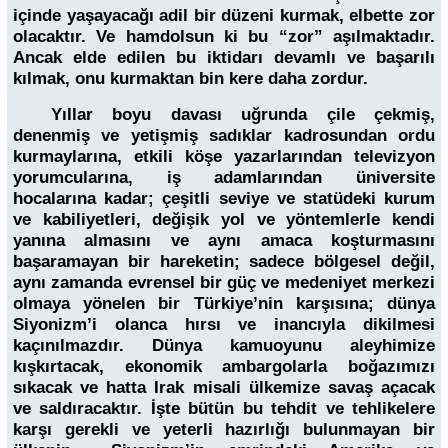
içinde yaşayacağı adil bir düzeni kurmak, elbette zor
olacaktır. Ve hamdolsun ki bu “zor” aşılmaktadır.
Ancak elde edilen bu iktidarı devamlı ve başarılı
kılmak, onu kurmaktan bin kere daha zordur.
Yıllar boyu davası uğrunda çile çekmiş,
denenmiş ve yetişmiş sadıklar kadrosundan ordu
kurmaylarına, etkili köşe yazarlarından televizyon
yorumcularına, iş adamlarından üniversite
hocalarına kadar; çeşitli seviye ve statüdeki kurum
ve kabiliyetleri, değişik yol ve yöntemlerle kendi
yanına almasını ve aynı amaca koşturmasını
başaramayan bir hareketin; sadece bölgesel değil,
aynı zamanda evrensel bir güç ve medeniyet merkezi
olmaya yönelen bir Türkiye’nin karşısına; dünya
Siyonizm’i olanca hırsı ve inancıyla dikilmesi
kaçınılmazdır. Dünya kamuoyunu aleyhimize
kışkırtacak, ekonomik ambargolarla boğazımızı
sıkacak ve hatta Irak misali ülkemize savaş açacak
ve saldıracaktır. İşte bütün bu tehdit ve tehlikelere
karşı gerekli ve yeterli hazırlığı bulunmayan bir