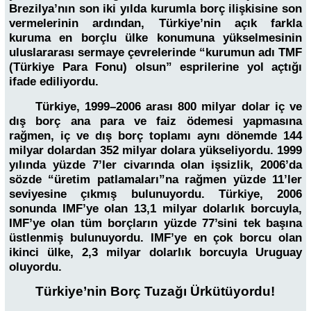
Brezilya’nın son iki yılda kurumla borç ilişkisine son
vermelerinin ardından, Türkiye’nin açık farkla
kuruma en borçlu ülke konumuna yükselmesinin
uluslararası sermaye çevrelerinde “kurumun adı TMF
(Türkiye Para Fonu) olsun” esprilerine yol açtığı
ifade ediliyordu.
Türkiye, 1999–2006 arası 800 milyar dolar iç ve
dış borç ana para ve faiz ödemesi yapmasına
rağmen, iç ve dış borç toplamı aynı dönemde 144
milyar dolardan 352 milyar dolara yükseliyordu. 1999
yılında yüzde 7’ler civarında olan işsizlik, 2006’da
sözde “üretim patlamaları”na rağmen yüzde 11’ler
seviyesine çıkmış bulunuyordu. Türkiye, 2006
sonunda IMF’ye olan 13,1 milyar dolarlık borcuyla,
IMF’ye olan tüm borçların yüzde 77’sini tek başına
üstlenmiş bulunuyordu. IMF’ye en çok borcu olan
ikinci ülke, 2,3 milyar dolarlık borcuyla Uruguay
oluyordu.
Türkiye’nin Borç Tuzağı Ürkütüyordu!