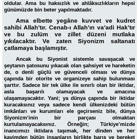
oldular. Ama bu haksızlık ve ahlâksızlıkların hepsi
günümüzde bin beter yapılmaktadır.
Ama elbette yegâne kuvvet ve kudret
sahibi Allah’tır. Cenab-ı Allah’ın va’adi Hak’tır
ve bu zulüm ve zillet düzeni mutlaka
yıkılacaktır. Ve zaten Siyonizm saltanatı
çatlamaya başlamıştır.
Ancak bu Siyonist sistemle savaşacak ve
şeytanın şatosunu yıkacak olan şahsiyet ve hareketin
de, o denli güçlü ve güvenceli olması ve dünya
çapında bir otorite ve organizeye sahip bulunması
şarttır. Sadece bir tek ülke ile sınırlı olan bir iktidar,
asla başarılı olamayacak ve amacına
ulaşamayacaktır. Yani; ya dünya çapında bir iktidar
kuracaksınız veya sadece kendi ülkenizdeki bütün
imkânları ve kurumları ele geçirseniz bile, dünya
Siyonizm’inin bir parçası olmaktan
kurtulamayacaksınız. Örneğin; Türkiye’mizde
inancımızı iktidara taşımak, her dinden ve her
kavimden bütün insanların birlikte barış ve bereket