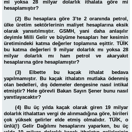
mi yoksa 28 milyar dolarlık ithalata göre mi
hesaplamıştır?
(2) Bu hesaplara göre 3’te 2 oranında petrol,
ülke üretim sektörlerinin maliyet hesaplarına eksik
olarak yansıtılmıştır. GSMH, yani daha anlaşılır
deyimle Milli Gelir ve büyüme hesapları her kesimin
üretimindeki katma değerler toplamına eşittir. TÜİK
bu katma değerleri 9 milyar dolarlık mı yoksa 28
milyar dolarlık mı ham petrol ve akaryakıt
hesaplarına göre hesaplamıştır?
(3) Elbette bu kaçak ithalat bedava
yapılmamıştır. Bu kaçak ithalatın mutlaka ödenmiş
olan bedelleri, dış ödemeler dengesine nasıl intikal
etmiştir? Hele görevli Bakan Sayın Şener bunu nasıl
yanıtlayacaktır?
(4) Bu üç yılda kaçak olarak giren 19 milyar
dolarlık ithalattan vergi de alınmadığına göre, birileri
çok yüksek gelirler elde etmiş olmalıdır. TÜİK, o
ünlü(!) Gelir Dağılımı hesaplarını yaparken, bu üç