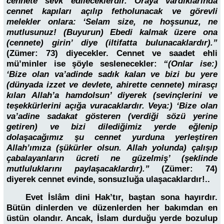
cennete sevk edileceklerdir. Oraya vardıklarında
cennet kapıları açılıp fetholunacak ve görevli
melekler onlara: ‘Selam size, ne hoşsunuz, ne
mutlusunuz! (Buyurun) Ebedi kalmak üzere ona
(cennete) girin’ diye (iltifatta bulunacaklardır).”
(Zümer: 73) diyecekler. Cennet ve saadet ehli
mü’minler ise şöyle seslenecekler:
“(Onlar ise:)
‘Bize olan va’adinde sadık kalan ve bizi bu yere
(dünyada izzet ve devlete, ahirette cennete) mirasçı
kılan Allah’a hamdolsun’ diyerek (sevinçlerini ve
teşekkürlerini açığa vuracaklardır. Veya:) ‘Bize olan
va’adine sadakat gösteren (verdiği sözü yerine
getiren) ve bizi dilediğimiz yerde eğlenip
dolaşacağımız şu cennet yurduna yerleştiren
Allah’ımıza (şükürler olsun. Allah yolunda) çalışıp
çabalayanların ücreti ne güzelmiş’ (şeklinde
mutluluklarını paylaşacaklardır).”
(Zümer: 74)
diyerek cennet evinde, sonsuzluğa ulaşacaklardır!..
Evet İslâm dini Hak’tır, baştan sona hayırdır.
Bütün dinlerden ve düzenlerden her bakımdan en
üstün olandır. Ancak, İslam durduğu yerde bozulup