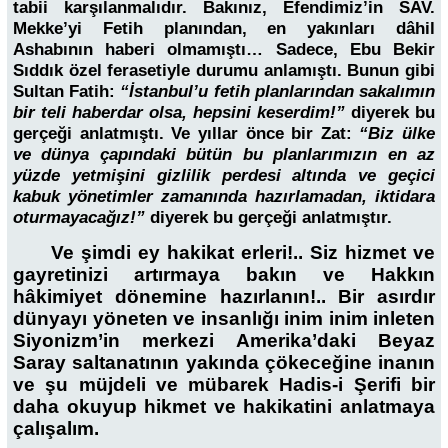
tabii karşılanmalıdır. Bakınız, Efendimiz’in SAV.
Mekke’yi Fetih planından, en yakınları dâhil
Ashabının haberi olmamıştı… Sadece, Ebu Bekir
Sıddık özel ferasetiyle durumu anlamıştı. Bunun gibi
Sultan Fatih:
“İstanbul’u fetih planlarından sakalımın
bir teli haberdar olsa, hepsini keserdim!”
diyerek bu
gerçeği anlatmıştı. Ve yıllar önce bir Zat:
“Biz ülke
ve dünya çapındaki bütün bu planlarımızın en az
yüzde yetmişini gizlilik perdesi altında ve geçici
kabuk yönetimler zamanında hazırlamadan, iktidara
oturmayacağız!”
diyerek bu gerçeği anlatmıştır.
Ve şimdi ey hakikat erleri!.. Siz hizmet ve
gayretinizi artırmaya bakın ve Hakkın
hâkimiyet dönemine hazırlanın!.. Bir asırdır
dünyayı yöneten ve insanlığı inim inim inleten
Siyonizm’in merkezi Amerika’daki Beyaz
Saray saltanatının yakında çökeceğine inanın
ve şu müjdeli ve mübarek Hadis-i Şerifi bir
daha okuyup hikmet ve hakikatini anlatmaya
çalışalım.