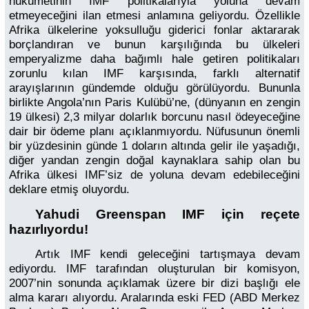
hükümetinin IMF politikalarıyla yoluna devam
etmeyeceğini ilan etmesi anlamına geliyordu. Özellikle
Afrika ülkelerine yoksulluğu giderici fonlar aktararak
borçlandıran ve bunun karşılığında bu ülkeleri
emperyalizme daha bağımlı hale getiren politikaları
zorunlu kılan IMF karşısında, farklı alternatif
arayışlarının gündemde olduğu görülüyordu. Bununla
birlikte Angola’nın Paris Kulübü’ne, (dünyanın en zengin
19 ülkesi) 2,3 milyar dolarlık borcunu nasıl ödeyeceğine
dair bir ödeme planı açıklanmıyordu. Nüfusunun önemli
bir yüzdesinin günde 1 doların altında gelir ile yaşadığı,
diğer yandan zengin doğal kaynaklara sahip olan bu
Afrika ülkesi IMF’siz de yoluna devam edebileceğini
deklare etmiş oluyordu.
Yahudi Greenspan IMF için reçete
hazırlıyordu!
Artık IMF kendi geleceğini tartışmaya devam
ediyordu. IMF tarafından oluşturulan bir komisyon,
2007’nin sonunda açıklamak üzere bir dizi başlığı ele
alma kararı alıyordu. Aralarında eski FED (ABD Merkez