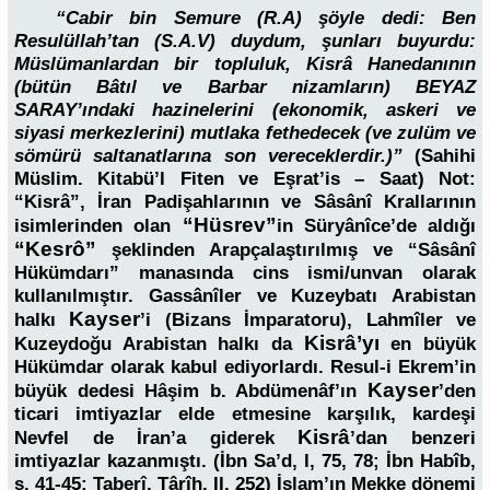
“Cabir bin Semure (R.A) şöyle dedi: Ben
Resulüllah’tan (S.A.V) duydum, şunları buyurdu:
Müslümanlardan bir topluluk, Kisrâ Hanedanının
(bütün Bâtıl ve Barbar nizamların) BEYAZ
SARAY’ındaki hazinelerini (ekonomik, askeri ve
siyasi merkezlerini) mutlaka fethedecek (ve zulüm ve
sömürü saltanatlarına son vereceklerdir.)”
(
Sahihi
Müslim. Kitabü’l Fiten ve Eşrat’is – Saat) Not:
“Kisrâ”, İran Padişahlarının ve Sâsânî Krallarının
“Hüsrev”
isimlerinden olan
in Süryânîce’de aldığı
“Kesrô”
şeklinden Arapçalaştırılmış ve “Sâsânî
Hükümdarı” manasında cins ismi/unvan olarak
kullanılmıştır. Gassânîler ve Kuzeybatı Arabistan
Kayser
halkı
’i
(Bizans İmparatoru), Lahmîler ve
Kisrâ’yı
Kuzeydoğu Arabistan halkı da
en büyük
Hükümdar olarak kabul ediyorlardı. Resul-i Ekrem’in
Kayser
büyük dedesi Hâşim b. Abdümenâf’ın
’den
ticari imtiyazlar elde etmesine karşılık, kardeşi
Kisrâ
Nevfel de İran’a giderek
’dan benzeri
imtiyazlar kazanmıştı. (İbn Sa’d, I, 75, 78; İbn Habîb,
s. 41-45; Taberî, Târîḫ, II, 252) İslam’ın Mekke dönemi