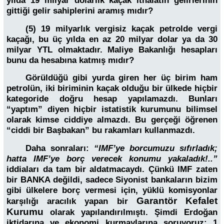
yılda 19 milyar dolarlık kaçak ithalatın gelirlerinin
gittiği gelir sahiplerini aramış mıdır?
(5) 19 milyarlık vergisiz kaçak petrolde vergi
kaçağı, bu üç yılda en az 20 milyar dolar ya da 30
milyar YTL olmaktadır. Maliye Bakanlığı hesapları
bunu da hesabına katmış mıdır?
Görüldüğü gibi yurda giren her üç birim ham
petrolün, iki biriminin kaçak olduğu bir ülkede hiçbir
kategoride doğru hesap yapılamazdı. Bunları
“yaptım” diyen hiçbir istatistik kurumunu bilimsel
olarak kimse ciddiye almazdı. Bu gerçeği öğrenen
“ciddi bir Başbakan” bu rakamları kullanmazdı.
Daha sonraları:
“IMF’ye borcumuzu sıfırladık;
hatta IMF’ye borç verecek konumu yakaladık!..”
iddiaları da tam bir aldatmacaydı. Çünkü IMF zaten
bir BANKA değildi, sadece Siyonist bankaların bizim
gibi ülkelere borç vermesi için, yüklü komisyonlar
Garantör Kefalet
karşılığı aracılık yapan bir
Kurumu
olarak yapılandırılmıştı. Şimdi Erdoğan
iktidarına ve ekonomi kurmaylarına soruyoruz: 1