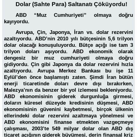
Dolar (Sahte Para) Saltanatı Çöküyordu!
ABD “Muz Cumhuriyeti” olmaya doğru
kayıyordu.
Avrupa, Çin, Japonya, İran vs. dolar rezervini
azaltıyordu. ABD’nin 2010 yılı bütçesinin 5,6 trilyon
dolar olacağı konuşuluyordu. Bütçe açığı ise tam 3
trilyon doları aşıyordu. ABD ekonomik olarak
dengesiz bir muz cumhuriyeti olmaya doğru
gidiyordu. Çin gibi Japonya da dolar rezervini hızla
azaltıyordu. Avrupa Merkez Bankası bu işe 11
Eylül’den önce başlamıştı zaten. Şimdi İran bütün
enerji ticaretinde doları devre dışı bırakırken,
Malezya’nın da benzer bir yol izlemesi bekleniyordu.
ABD ekonomisinin giderek durgunluğa girmesi,
doların küresel düzeyde kredisinin düşmesi, ABD
ekonomisinin güvenini kaybetmesi, birçok ülkenin
ellerindeki dolar rezervini azaltmaya yönelmesi ve
ABD ekonomisini finanse etmekten vazgeçmeye
çalışması, 2003’te 549 milyar dolar olan ABD dış
ticaret açığının giderek büyümesi, derin finansal kriz