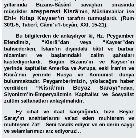
yıllarında Bizans-Sâsânî savaşları sırasında
ateşperest Kisrâ
müşrikler
’nın, Müslümanlar ise
Ehl-i Kitap Kayser’in
tarafını tutmuşlardı. (Rum
30/1-5; Taberî, Câmiʿu’l-beyân, XXI, 15-21).
Bu bilgilerden de anlaşılıyor ki, Hz. Peygamber
Efendimiz, “Kisrâ”dan veya “Kayser”den
bahsederken, İslam’ın dışındaki bâtıl ve barbar
nizamları ve başlarındaki zalim şahısları
kastediyorlardı. Bugün Bizans’ın ve Kayser’in
yerinde kapitalist Amerika ve Avrupa, eski İran’ın ve
Kisrâ’nın yerinde Rusya ve Komünist dünya
bulunmaktadır. Peygamberimizin, yıkılacağını haber
“Kisrâ’nın Beyaz Sarayı”
verdikleri
ndan,
Siyonizm’in-Emperyalizmin Kapitalist ve Sosyalist
zulüm saltanatları anlaşılmalıdır.
Ey cihat ve itaat karşılığında, bize Beyaz
Saray’ın anahtarlarını va’ad eden muhterem ve
muhteşem Zat!.. Seni tasdik ediyor ve en derin saygı
ve selamlarımızı arz ediyoruz!..