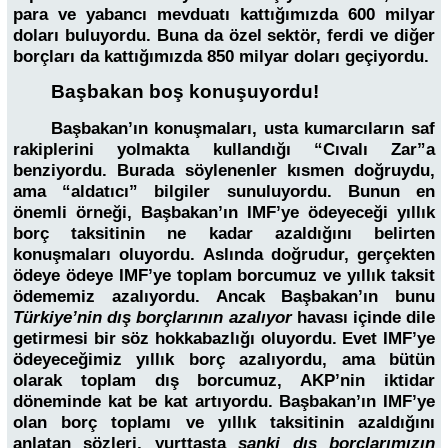
para ve yabancı mevduatı kattığımızda 600 milyar
doları buluyordu. Buna da özel sektör, ferdi ve diğer
borçları da kattığımızda 850 milyar doları geçiyordu.
Başbakan boş konuşuyordu!
Başbakan’ın konuşmaları, usta kumarcıların saf
rakiplerini yolmakta kullandığı “Cıvalı Zar”a
benziyordu. Burada söylenenler kısmen doğruydu,
ama “aldatıcı” bilgiler sunuluyordu. Bunun en
önemli örneği, Başbakan’ın IMF’ye ödeyeceği yıllık
borç taksitinin ne kadar azaldığını belirten
konuşmaları oluyordu. Aslında doğrudur, gerçekten
ödeye ödeye IMF’ye toplam borcumuz ve yıllık taksit
ödememiz azalıyordu. Ancak Başbakan’ın bunu
Türkiye’nin dış borçlarının azalıyor
havası içinde dile
getirmesi bir söz hokkabazlığı oluyordu. Evet IMF’ye
ödeyeceğimiz yıllık borç azalıyordu, ama bütün
olarak toplam dış borcumuz, AKP’nin iktidar
döneminde kat be kat artıyordu. Başbakan’ın IMF’ye
olan borç toplamı ve yıllık taksitinin azaldığını
anlatan sözleri, yurttaşta
sanki dış borçlarımızın