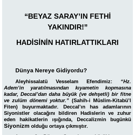
“BEYAZ SARAY’IN FETHİ
YAKINDIR!”
HADİSİNİN HATIRLATTIKLARI
Dünya Nereye Gidiyordu?
Aleyhissalatü Vesselam Efendimiz:
“Hz.
Adem’in yaratılmasından kıyametin kopmasına
kadar, Deccal’dan daha büyük (ve dehşetli) bir fitne
ve zulüm dönemi yoktur.”
(
Sahih-i Müslim-Kitabü’l
Fiten
) buyurmaktadır. Deccal’ın has adamlarının
Siyonistler olacağını bildiren Hadislerin ve zuhur
eden hakikatlerin ışığında, Deccalizmin bugünkü
Siyonizm
olduğu ortaya çıkmıştır.