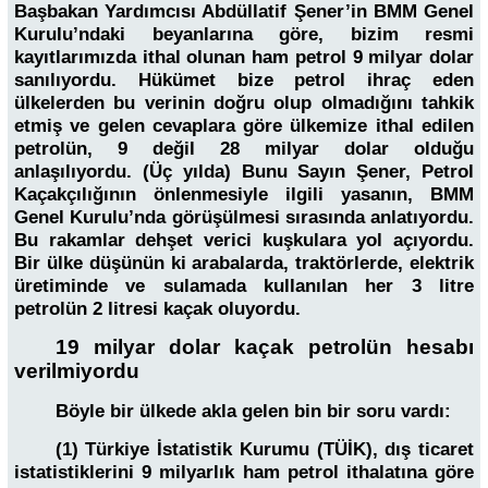
Başbakan Yardımcısı Abdüllatif Şener’in BMM Genel
Kurulu’ndaki beyanlarına göre, bizim resmi
kayıtlarımızda ithal olunan ham petrol 9 milyar dolar
sanılıyordu. Hükümet bize petrol ihraç eden
ülkelerden bu verinin doğru olup olmadığını tahkik
etmiş ve gelen cevaplara göre ülkemize ithal edilen
petrolün, 9 değil 28 milyar dolar olduğu
anlaşılıyordu. (Üç yılda) Bunu Sayın Şener, Petrol
Kaçakçılığının önlenmesiyle ilgili yasanın, BMM
Genel Kurulu’nda görüşülmesi sırasında anlatıyordu.
Bu rakamlar dehşet verici kuşkulara yol açıyordu.
Bir ülke düşünün ki arabalarda, traktörlerde, elektrik
üretiminde ve sulamada kullanılan her 3 litre
petrolün 2 litresi kaçak oluyordu.
19 milyar dolar kaçak petrolün hesabı
verilmiyordu
Böyle bir ülkede akla gelen bin bir soru vardı:
(1) Türkiye İstatistik Kurumu (TÜİK), dış ticaret
istatistiklerini 9 milyarlık ham petrol ithalatına göre