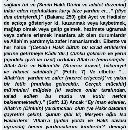
sağlam tut ve (Senin Hakk Dinini ve adalet düzenini)
inkâr eden topluluklara karşı bize yardım et…” (diye
dua etmişlerdi.)”
(Bakara: 250) gibi Ayet ve Hadisler
de açıkça gösteriyor ki, kazanmak veya kaybetmek,
mağlup olmak veya galip gelmek, hezimete uğramak
veya zafere erişmek insanlara ait olan durumlardır
ve Allah’ın yardımıyla zafer inananlarındır. Elbette ve
her halde
“(Cenab-ı Hakk bütün bu va’ad ettiklerini
yerine getirmeye Kâdir’dir.) Çünkü göklerin ve yerin
(içindeki gizli ve özel) orduları Allah’ın (emrinde)dir.
Allah Azîz ve Hâkim’dir. (Sınırsız kuvvet, hâkimiyet
ve hikmet sahibidir.)”
(Fetih: 7) Ve elbette
“…
Allah’tan ‘yardım ve zafer (nusret erişecek)’ ve yakın
bir fetih (mutlaka gelecektir. Gerçek mücahit)
mü’minleri müjdele (ki sadece onlar tarafından,
va’ad edilen bu mutlu ve kutlu netice
beklenmektedir).”
(Saff: 13) Ancak
“Ey iman edenler,
Allah’ın (Dininin) yardımcıları olun (ve Hakk davanın
gayretini çekin). Şunun gibi ki; Meryem oğlu İsa
Havarilere: ‘Allah’a (giden yolda ve Hakk davası
uğrunda) benim yardımcılarım kimlerdir?’ demişti