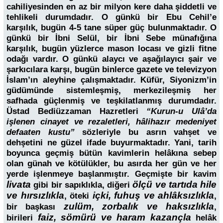
cahiliyesinden en az bir milyon kere daha şiddetli ve
tehlikeli durumdadır. O günkü bir Ebu Cehil’e
karşılık, bugün 4-5 tane süper güç bulunmaktadır. O
günkü bir İbni Selül, bir İbni Sebe münafığına
karşılık, bugün yüzlerce mason locası ve gizli fitne
odağı vardır. O günkü alaycı ve aşağılayıcı şair ve
şarkıcılara karşı, bugün binlerce gazete ve televizyon
İslam’ın aleyhine çalışmaktadır. Küfür, Siyonizm’in
güdümünde sistemleşmiş, merkezileşmiş her
safhada güçlenmiş ve teşkilatlanmış durumdadır.
Üstad Bediüzzaman Hazretleri
“Kurun-u Ulâ’da
işlenen cinayet ve rezaletleri, hâlihazır medeniyet
defaaten kustu”
sözleriyle bu asrın vahşet ve
dehşetini ne güzel ifade buyurmaktadır. Yani, tarih
boyunca geçmiş bütün kavimlerin helâkına sebep
olan günah ve kötülükler, bu asırda her gün ve her
yerde işlenmeye başlanmıştır. Geçmişte bir kavim
livata
ölçü ve tartıda hile
gibi bir sapıklıkla, diğeri
ve hırsızlıkla
içki, fuhuş ve ahlâksızlıkla
, öteki
,
zulüm, zorbalık ve haksızlıkla
bir başkası
,
faiz, sömürü ve haram kazançla
birileri
helâk