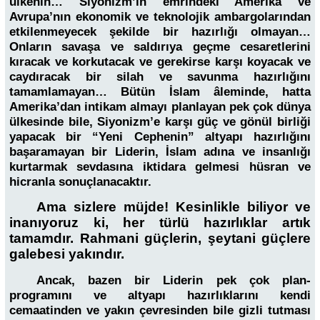
ülkenin… Siyonizm’in emrindeki Amerika ve
Avrupa’nın ekonomik ve teknolojik ambargolarından
etkilenmeyecek şekilde bir hazırlığı olmayan…
Onların savaşa ve saldırıya geçme cesaretlerini
kıracak ve korkutacak ve gerekirse karşı koyacak ve
caydıracak bir silah ve savunma hazırlığını
tamamlamayan… Bütün İslam âleminde, hatta
Amerika’dan intikam almayı planlayan pek çok dünya
ülkesinde bile, Siyonizm’e karşı güç ve gönül birliği
yapacak bir “Yeni Cephenin” altyapı hazırlığını
başaramayan bir Liderin, İslam adına ve insanlığı
kurtarmak sevdasına iktidara gelmesi hüsran ve
hicranla sonuçlanacaktır.
Ama sizlere müjde! Kesinlikle biliyor ve
inanıyoruz ki, her türlü hazırlıklar artık
tamamdır. Rahmani güçlerin, şeytani güçlere
galebesi yakındır.
Ancak, bazen bir Liderin pek çok plan-
programını ve altyapı hazırlıklarını kendi
cemaatinden ve yakın çevresinden bile gizli tutması