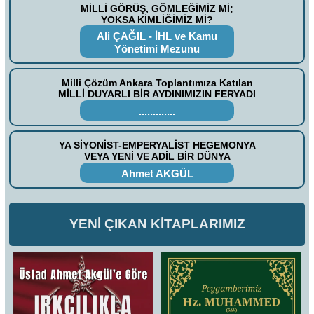
MİLLİ GÖRÜŞ, GÖMLEĞİMİZ Mİ;
YOKSA KİMLİĞİMİZ Mİ?
Ali ÇAĞIL - İHL ve Kamu
Yönetimi Mezunu
Milli Çözüm Ankara Toplantımıza Katılan
MİLLİ DUYARLI BİR AYDINIMIZIN FERYADI
.............
YA SİYONİST-EMPERYALİST HEGEMONYA
VEYA YENİ VE ADİL BİR DÜNYA
Ahmet AKGÜL
YENİ ÇIKAN KİTAPLARIMIZ