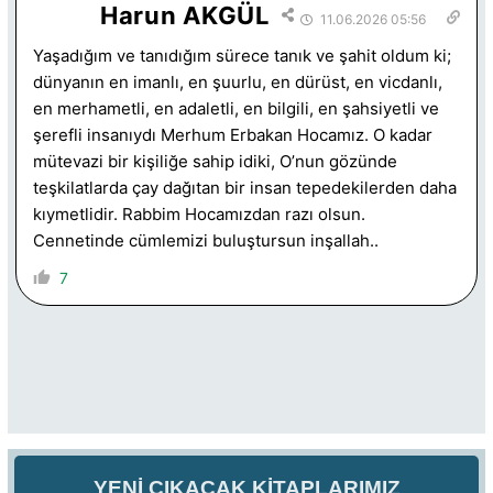
Harun AKGÜL
11.06.2026 05:56
Yaşadığım ve tanıdığım sürece tanık ve şahit oldum ki;
dünyanın en imanlı, en şuurlu, en dürüst, en vicdanlı,
en merhametli, en adaletli, en bilgili, en şahsiyetli ve
şerefli insanıydı Merhum Erbakan Hocamız. O kadar
mütevazi bir kişiliğe sahip idiki, O’nun gözünde
teşkilatlarda çay dağıtan bir insan tepedekilerden daha
kıymetlidir. Rabbim Hocamızdan razı olsun.
Cennetinde cümlemizi buluştursun inşallah..
7
YENİ ÇIKACAK KİTAPLARIMIZ