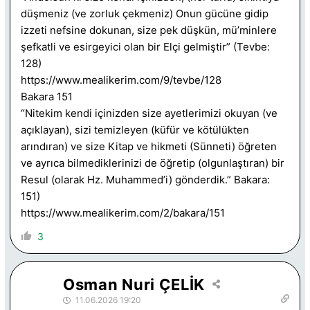
düşmeniz (ve zorluk çekmeniz) Onun gücüne gidip
izzeti nefsine dokunan, size pek düşkün, mü’minlere
şefkatli ve esirgeyici olan bir Elçi gelmiştir” (Tevbe:
128)
https://www.mealikerim.com/9/tevbe/128
Bakara 151
“Nitekim kendi içinizden size ayetlerimizi okuyan (ve
açıklayan), sizi temizleyen (küfür ve kötülükten
arındıran) ve size Kitap ve hikmeti (Sünneti) öğreten
ve ayrıca bilmediklerinizi de öğretip (olgunlaştıran) bir
Resul (olarak Hz. Muhammed’i) gönderdik.” Bakara:
151)
https://www.mealikerim.com/2/bakara/151
3
Osman Nuri ÇELİK
11.06.2026 19:20