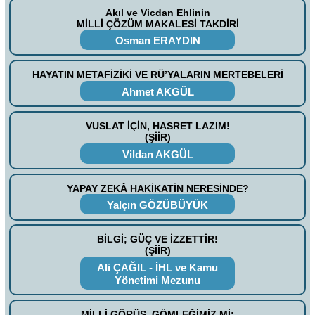
Akıl ve Vicdan Ehlinin
MİLLİ ÇÖZÜM MAKALESİ TAKDİRİ
Osman ERAYDIN
HAYATIN METAFİZİKİ VE RÜ’YALARIN MERTEBELERİ
Ahmet AKGÜL
VUSLAT İÇİN, HASRET LAZIM!
(ŞİİR)
Vildan AKGÜL
YAPAY ZEKÂ HAKİKATİN NERESİNDE?
Yalçın GÖZÜBÜYÜK
BİLGİ; GÜÇ VE İZZETTİR!
(ŞİİR)
Ali ÇAĞIL - İHL ve Kamu
Yönetimi Mezunu
MİLLİ GÖRÜŞ, GÖMLEĞİMİZ Mİ;