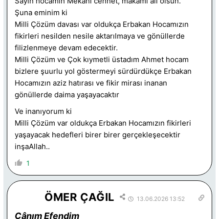
Sayın hocamın Mekânı cennet, makamı âli olsun.
Şuna eminim ki
Milli Çözüm davası var oldukça Erbakan Hocamızın
fikirleri nesilden nesile aktarılmaya ve gönüllerde
filizlenmeye devam edecektir.
Milli Çözüm ve Çok kıymetli üstadım Ahmet hocam
bizlere şuurlu yol göstermeyi sürdürdükçe Erbakan
Hocamızın aziz hatırası ve fikir mirası inanan
gönüllerde daima yaşayacaktır
Ve inanıyorum ki
Milli Çözüm var oldukça Erbakan Hocamızın fikirleri
yaşayacak hedefleri birer birer gerçekleşecektir
inşaAllah..
1
ÖMER ÇAĞIL
13.06.2026 13:52
Cânım Efendim