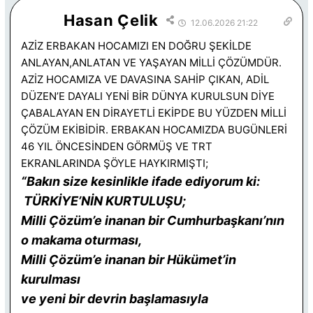
Hasan Çelik
12.06.2026 21:22
AZİZ ERBAKAN HOCAMIZI EN DOĞRU ŞEKİLDE
ANLAYAN,ANLATAN VE YAŞAYAN MİLLİ ÇÖZÜMDÜR.
AZİZ HOCAMIZA VE DAVASINA SAHİP ÇIKAN, ADİL
DÜZEN’E DAYALI YENİ BİR DÜNYA KURULSUN DİYE
ÇABALAYAN EN DİRAYETLİ EKİPDE BU YÜZDEN MİLLİ
ÇÖZÜM EKİBİDİR. ERBAKAN HOCAMIZDA BUGÜNLERİ
46 YIL ÖNCESİNDEN GÖRMÜŞ VE TRT
EKRANLARINDA ŞÖYLE HAYKIRMIŞTI;
“Bakın size kesinlikle ifade ediyorum ki:
TÜRKİYE’NİN KURTULUŞU;
Milli Çözüm’e inanan bir Cumhurbaşkanı’nın
o makama oturması,
Milli Çözüm’e inanan bir Hükümet’in
kurulması
ve yeni bir devrin başlamasıyla