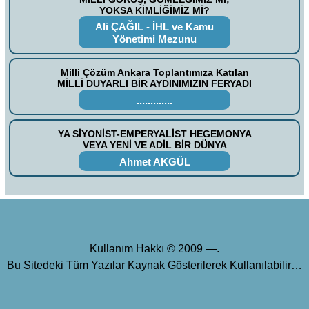
YOKSA KİMLİĞİMİZ Mİ?
Ali ÇAĞIL - İHL ve Kamu
Yönetimi Mezunu
Milli Çözüm Ankara Toplantımıza Katılan
MİLLİ DUYARLI BİR AYDINIMIZIN FERYADI
.............
YA SİYONİST-EMPERYALİST HEGEMONYA
VEYA YENİ VE ADİL BİR DÜNYA
Ahmet AKGÜL
Kullanım Hakkı © 2009 —.
Bu Sitedeki Tüm Yazılar Kaynak Gösterilerek Kullanılabilir…