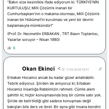
“Bakın size kesinlikle ifade ediyorum ki: TÜRKİYE’NİN
KURTULUŞU; Milli Çözüm’e inanan bir
Cumhurbaşkanı’nın o makama oturması, Milli Çözüm’e
inanan bir Hükümet’in kurulması ve yeni bir devrin
başlamasıyla mümkündür!”
(Prof. Dr. Necmettin ERBAKAN , TRT Basın Toplantısı,
Yazarlar soruyor – Nisan 1980)
6
Okan Ekinci
11.06.2026 18:41
Erbakan Hocamız ancak bu kadar güzel anlatılabilir.
Tebrik ediyoruz. Şiirden de anlıyoruz ki; Erbakan
Hocamız insanlığa Rabbimizin rahmeti. Cümle alem
şahittir ki; hiçbir konuşmasında boş bir cümle satır yok.
Şiirde de belirtildiği gibi sadece konuşması değil
bakışları bile ders ve ibret. Bir ayna gibi insana kendini