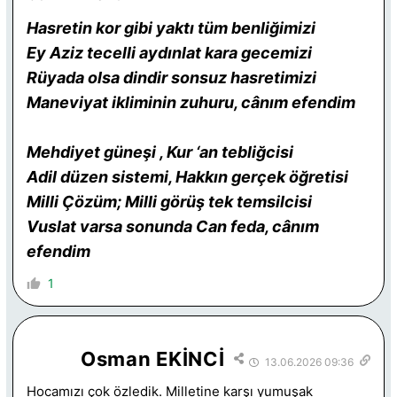
Hasretin kor gibi yaktı tüm benliğimizi
Ey Aziz tecelli aydınlat kara gecemizi
Rüyada olsa dindir sonsuz hasretimizi
Maneviyat ikliminin zuhuru, cânım efendim
Mehdiyet güneşi , Kur ‘an tebliğcisi
Adil düzen sistemi, Hakkın gerçek öğretisi
Milli Çözüm; Milli görüş tek temsilcisi
Vuslat varsa sonunda Can feda, cânım
efendim
1
Osman EKİNCİ
13.06.2026 09:36
Hocamızı çok özledik. Milletine karşı yumuşak