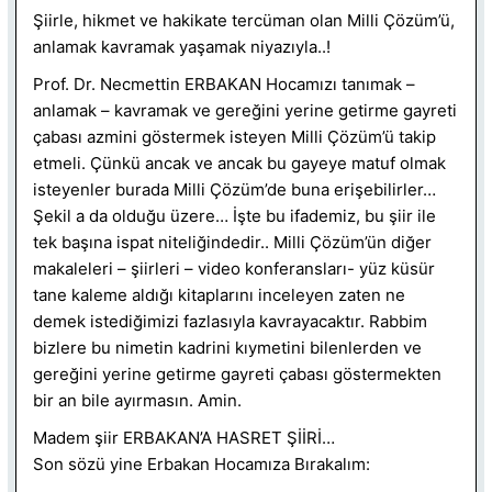
Şiirle, hikmet ve hakikate tercüman olan Milli Çözüm’ü,
anlamak kavramak yaşamak niyazıyla..!
Prof. Dr. Necmettin ERBAKAN Hocamızı tanımak –
anlamak – kavramak ve gereğini yerine getirme gayreti
çabası azmini göstermek isteyen Milli Çözüm’ü takip
etmeli. Çünkü ancak ve ancak bu gayeye matuf olmak
isteyenler burada Milli Çözüm’de buna erişebilirler…
Şekil a da olduğu üzere… İşte bu ifademiz, bu şiir ile
tek başına ispat niteliğindedir.. Milli Çözüm’ün diğer
makaleleri – şiirleri – video konferansları- yüz küsür
tane kaleme aldığı kitaplarını inceleyen zaten ne
demek istediğimizi fazlasıyla kavrayacaktır. Rabbim
bizlere bu nimetin kadrini kıymetini bilenlerden ve
gereğini yerine getirme gayreti çabası göstermekten
bir an bile ayırmasın. Amin.
Madem şiir ERBAKAN’A HASRET ŞİİRİ…
Son sözü yine Erbakan Hocamıza Bırakalım: