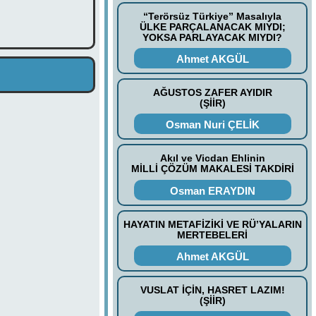
“Terörsüz Türkiye” Masalıyla
ÜLKE PARÇALANACAK MIYDI;
YOKSA PARLAYACAK MIYDI?
Ahmet AKGÜL
AĞUSTOS ZAFER AYIDIR
(ŞİİR)
Osman Nuri ÇELİK
Akıl ve Vicdan Ehlinin
MİLLİ ÇÖZÜM MAKALESİ TAKDİRİ
Osman ERAYDIN
HAYATIN METAFİZİKİ VE RÜ’YALARIN
MERTEBELERİ
Ahmet AKGÜL
VUSLAT İÇİN, HASRET LAZIM!
(ŞİİR)