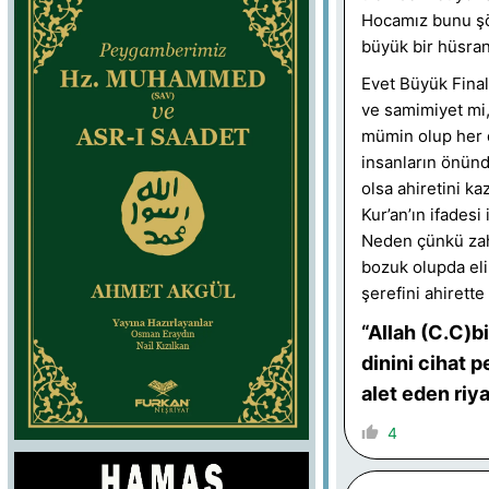
Hocamız bunu şö
büyük bir hüsran
Evet Büyük Final’
ve samimiyet mi,
mümin olup her d
insanların önünd
olsa ahiretini k
Kur’an’ın ifadesi
Neden çünkü zahi
bozuk olupda eli
şerefini ahirette
“Allah (C.C)b
dinini cihat p
alet eden riy
4