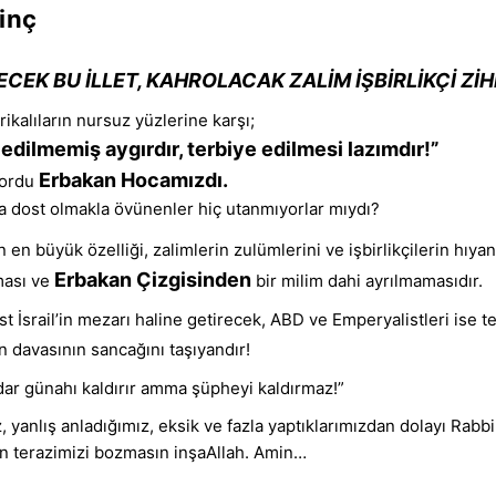
inç
ECEK BU İLLET, KAHROLACAK ZALİM İŞBİRLİKÇİ ZİH
ikalıların nursuz yüzlerine karşı;
 edilmemiş aygırdır, terbiye edilmesi lazımdır!”
Erbakan Hocamızdı.
k ordu
 dost olmakla övünenler hiç utanmıyorlar mıydı?
n en büyük özelliği, zalimlerin zulümlerini ve işbirlikçilerin hıya
Erbakan Çizgisinden
ması ve
bir milim dahi ayrılmamasıdır.
st İsrail’in mezarı haline getirecek, ABD ve Emperyalistleri ise 
ın davasının sancağını taşıyandır!
dar günahı kaldırır amma şüpheyi kaldırmaz!”
 yanlış anladığımız, eksik ve fazla yaptıklarımızdan dolayı Rabbi
an terazimizi bozmasın inşaAllah. Amin…