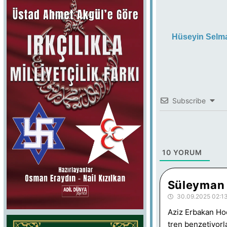
Hüseyin Selm
Subscribe
10
YORUM
Süleyman 
30.09.2025 02:1
Aziz Erbakan Hoc
tren benzetiyorl