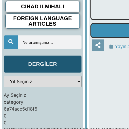
CİHAD İLMİHALİ
FOREIGN LANGUAGE
ARTICLES
Ne aramıştınız…
Yayınl
DERGİLER
Ay Seçiniz
category
6a74acc5d18f5
0
0