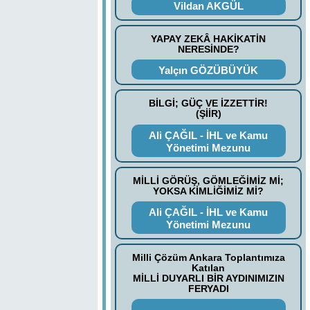
Vildan AKGÜL
YAPAY ZEKÂ HAKİKATİN
NERESİNDE?
Yalçın GÖZÜBÜYÜK
BİLGİ; GÜÇ VE İZZETTİR!
(ŞİİR)
Ali ÇAĞIL - İHL ve Kamu
Yönetimi Mezunu
MİLLİ GÖRÜŞ, GÖMLEĞİMİZ Mİ;
YOKSA KİMLİĞİMİZ Mİ?
Ali ÇAĞIL - İHL ve Kamu
Yönetimi Mezunu
Milli Çözüm Ankara Toplantımıza
Katılan
MİLLİ DUYARLI BİR AYDINIMIZIN
FERYADI
.............