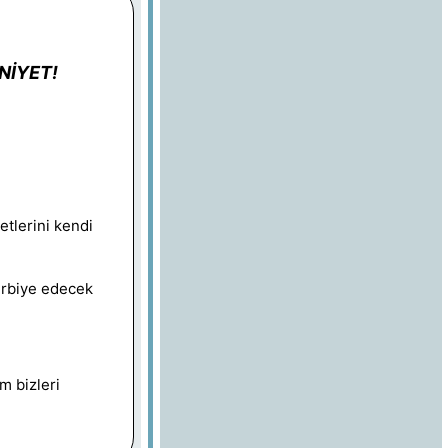
NİYET!
netlerini kendi
terbiye edecek
m bizleri