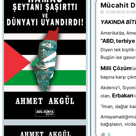
Mücahit D
27.09.2025 23:26
YAKINDA BİT
Amerika’da, Amer
“ABD, terbiye
Diyen tek kişili
Bugün ise gavura
Milli Çözüm
‘ü
başına karşı çık
Akdeniz’i, Siyoni
Erbakan
olan,
‘
“İman, dağlar ka
Anlayamadığımız,
bağışlasın, vicd
5