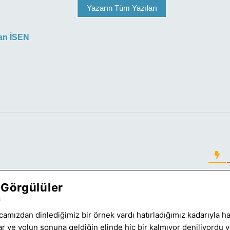
Yazarın Tüm Yazıları
an İSEN
Görgülüler
3
amızdan dinlediğimiz bir örnek vardı hatırladığımız kadarıyla ha
ar ve yolun sonuna geldiğin elinde hiç bir kalmıyor deniliyordu 