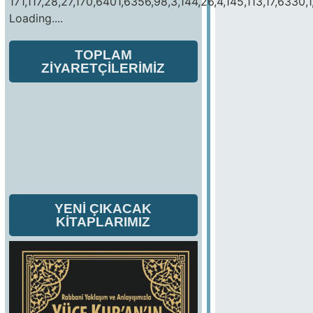
171,117,28,27,170,6401,6356,98,3,144,26,4,145,113,17,6330,1
Loading....
TOPLAM
ZİYARETÇİLERİMİZ
YENİ ÇIKACAK
KİTAPLARIMIZ