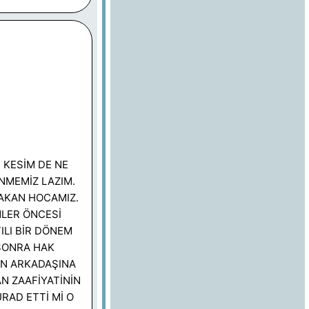
 KESİM DE NE
NMEMİZ LAZIM.
AKAN HOCAMIZ.
MLER ÖNCESİ
ILI BİR DÖNEM
 SONRA HAK
ON ARKADAŞINA
AN ZAAFİYATİNİN
RAD ETTİ Mİ O