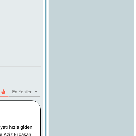
En Yeniler
yatı hızla giden
ve Aziz Erbakan