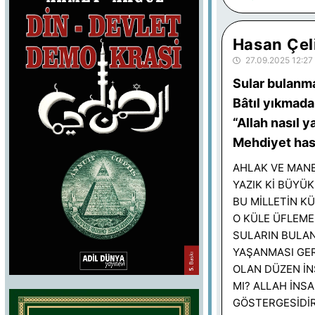
Hasan Çel
27.09.2025 12:27
Sular bulanm
Bâtıl yıkmada
“Allah nasıl y
Mehdiyet hasa
AHLAK VE MANE
YAZIK Kİ BÜYÜ
BU MİLLETİN K
O KÜLE ÜFLEME
SULARIN BULAN
YAŞANMASI GERE
OLAN DÜZEN İN
MI? ALLAH İNSA
GÖSTERGESİDİR.