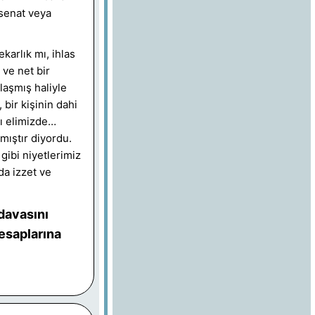
senat veya
karlık mı, ihlas
ve net bir
laşmış haliyle
bir kişinin dahi
ı elimizde…
mıştır diyordu.
gibi niyetlerimiz
da izzet ve
 davasını
hesaplarına