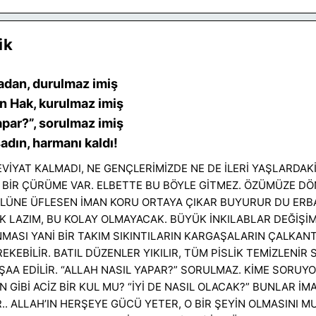
ik
adan, durulmaz imiş
n Hak, kurulmaz imiş
apar?”, sorulmaz imiş
dın, harmanı kaldı!
VİYAT KALMADI, NE GENÇLERİMİZDE NE DE İLERİ YAŞLARDAKİ
K BİR ÇÜRÜME VAR. ELBETTE BU BÖYLE GİTMEZ. ÖZÜMÜZE DÖ
ÜLÜNE ÜFLESEN İMAN KORU ORTAYA ÇIKAR BUYURUR DU ERB
K LAZIM, BU KOLAY OLMAYACAK. BÜYÜK İNKILABLAR DEĞİŞİ
MASI YANİ BİR TAKIM SIKINTILARIN KARGAŞALARIN ÇALKANT
KEBİLİR. BATIL DÜZENLER YIKILIR, TÜM PİSLİK TEMİZLENİR
ŞAA EDİLİR. “ALLAH NASIL YAPAR?” SORULMAZ. KİME SORUY
N GİBİ ACİZ BİR KUL MU? “İYİ DE NASIL OLACAK?” BUNLAR İM
. ALLAH’IN HERŞEYE GÜCÜ YETER, O BİR ŞEYİN OLMASINI MU