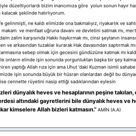
yle düzeltiyorlardı bizim inancımıza göre yolun sonun hayır ha
 kalacak şeklinde hatırlıyorum.
e gelinmişti, ne kaldı elimizde ona bakmalıyız, riyakarlık ve sahte
 makam ve menfaat uğruna davanı ve devletini satmak mı, mert 
aim zalim karşısında Hakkı haykırmak mı, cinsi şeytanın insansı
en ve arkasından tuzaklar kurarak Hak davasından saptırmak mı, 
azanmasına sebep olmak için gecesini gündüzüne katmak mı kald
 ile onların elinde işin sonunda yorgunluktan başka bir şey kalma
ren yaptığı Allah rıza için ama Uhut ‘daki Kuzman isimli sahabe 
mizde işin sonunda büyük bir hüsran olanlardan değil bu dünya
 ise cennette rüyetini nasip ettiği sadıklarından eylesin
izleri dünyalık heves ve hesaplarının peşine takılan,
erdesi altındaki gayretlerini bile dünyalık heves ve 
akar kimselere Allah bizleri katmasın.”
AMİN (A.A)