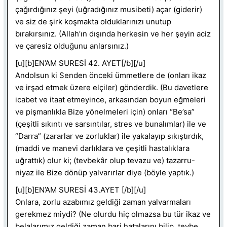
çağırdığınız şeyi (uğradığınız musibeti) açar (giderir)
ve siz de şirk koşmakta olduklarınızı unutup
bırakırsınız. (Allah’ın dışında herkesin ve her şeyin aciz
ve çaresiz olduğunu anlarsınız.)
[u][b]EN’AM SURESİ 42. AYET[/b][/u]
Andolsun ki Senden önceki ümmetlere de (onları ikaz
ve irşad etmek üzere elçiler) gönderdik. (Bu davetlere
icabet ve itaat etmeyince, arkasından boyun eğmeleri
ve pişmanlıkla Bize yönelmeleri için) onları “Be’sa”
(çeşitli sıkıntı ve sarsıntılar, stres ve bunalımlar) ile ve
“Darra” (zararlar ve zorluklar) ile yakalayıp sıkıştırdık,
(maddi ve manevi darlıklara ve çeşitli hastalıklara
uğrattık) olur ki; (tevbekâr olup tevazu ve) tazarru-
niyaz ile Bize dönüp yalvarırlar diye (böyle yaptık.)
[u][b]EN’AM SURESİ 43.AYET [/b][/u]
Onlara, zorlu azabımız geldiği zaman yalvarmaları
gerekmez miydi? (Ne olurdu hiç olmazsa bu tür ikaz ve
belalarımız geldiği zaman bari hatalarını bilip, tevbe