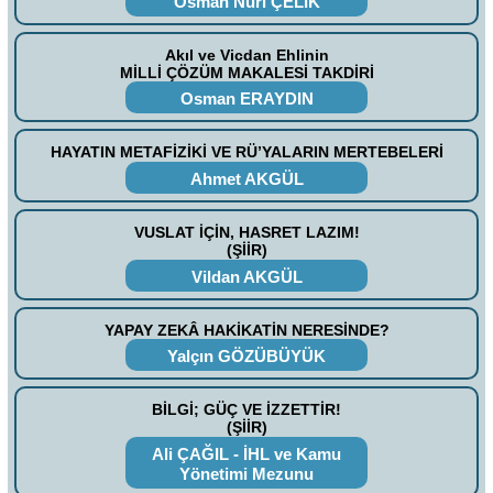
Osman Nuri ÇELİK
Akıl ve Vicdan Ehlinin
MİLLİ ÇÖZÜM MAKALESİ TAKDİRİ
Osman ERAYDIN
HAYATIN METAFİZİKİ VE RÜ’YALARIN MERTEBELERİ
Ahmet AKGÜL
VUSLAT İÇİN, HASRET LAZIM!
(ŞİİR)
Vildan AKGÜL
YAPAY ZEKÂ HAKİKATİN NERESİNDE?
Yalçın GÖZÜBÜYÜK
BİLGİ; GÜÇ VE İZZETTİR!
(ŞİİR)
Ali ÇAĞIL - İHL ve Kamu
Yönetimi Mezunu