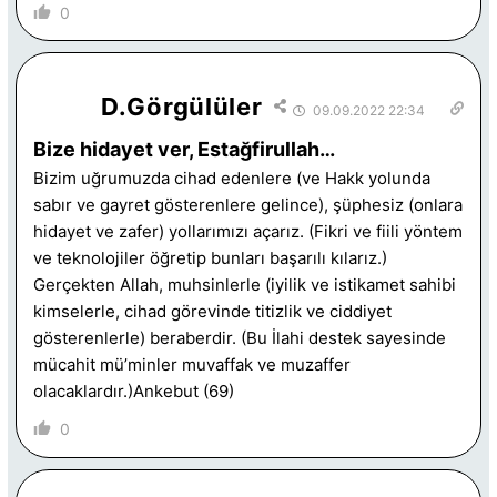
0
D.Görgülüler
09.09.2022 22:34
Bize hidayet ver, Estağfirullah…
Bizim uğrumuzda cihad edenlere (ve Hakk yolunda
sabır ve gayret gösterenlere gelince), şüphesiz (onlara
hidayet ve zafer) yollarımızı açarız. (Fikri ve fiili yöntem
ve teknolojiler öğretip bunları başarılı kılarız.)
Gerçekten Allah, muhsinlerle (iyilik ve istikamet sahibi
kimselerle, cihad görevinde titizlik ve ciddiyet
gösterenlerle) beraberdir. (Bu İlahi destek sayesinde
mücahit mü’minler muvaffak ve muzaffer
olacaklardır.)Ankebut (69)
0