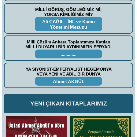
MİLLİ GÖRÜŞ, GÖMLEĞİMİZ Mİ;
YOKSA KİMLİĞİMİZ Mİ?
Ali ÇAĞIL - İHL ve Kamu
Yönetimi Mezunu
Milli Çözüm Ankara Toplantımıza Katılan
MİLLİ DUYARLI BİR AYDINIMIZIN FERYADI
.............
YA SİYONİST-EMPERYALİST HEGEMONYA
VEYA YENİ VE ADİL BİR DÜNYA
Ahmet AKGÜL
YENİ ÇIKAN KİTAPLARIMIZ