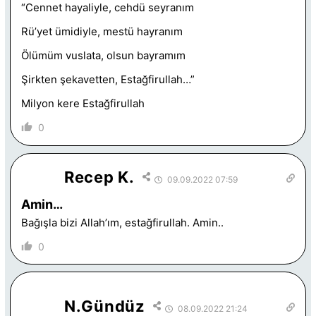
“Cennet hayaliyle, cehdü seyranım
Rü’yet ümidiyle, mestü hayranım
Ölümüm vuslata, olsun bayramım
Şirkten şekavetten, Estağfirullah…”
Milyon kere Estağfirullah
0
Recep K.
09.09.2022 07:59
Amin…
Bağışla bizi Allah’ım, estağfirullah. Amin..
0
N.Gündüz
08.09.2022 21:24