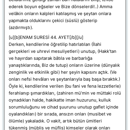
ederek boyun eğseler ve Bize dönselerdi!..) Amma
velâkin onların kalpleri katılaşmış ve şeytan onlara
yapmakta olduklarını çekici (süslü) gösterip
(azdırmıştı).
[u][b]EN’AM SURESİ 44. AYET[/b][/u]
Derken, kendilerine öğretilip hatırlatılan (İlahi
gerçekleri ve uhrevi mesuliyetleri) unutup, (Hakk’tan
ve hayırdan sapıtarak bâtıla ve barbarlığa
yanaştıklarında, Biz de tutup) onların üzerine (dünyalık
zenginlik ve etkinlik gibi) her şeyin kapısını açtık. (Ve
onları nefsi hevâları ve şeytanlarıyla baş başa bıraktık.)
Öyle ki, kendilerine verilen (bu fani ve fena lezzetlerle)
ferahlanıp şımardıkları, (zahiren mü’min ve müttaki rolü
oynadıkları halde, hakikatte iman huzurunu, kulluk
sorumluluğunu ve cihad şuurunu unutup gaflet içinde
oyalandıkları) bir sırada, ansızın onları (musibet ve
ölümle) yakaladık. O vakit, artık bütün ümitleri
tükenmiş (müblis ve müflis) kimseler olarak onları