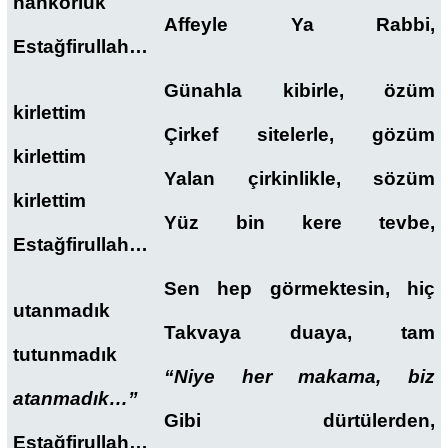
nankörlük
Affeyle Ya Rabbi,
Estağfirullah…
Günahla kibirle, özüm
kirlettim
Çirkef sitelerle, gözüm
kirlettim
Yalan çirkinlikle, sözüm
kirlettim
Yüz bin kere tevbe,
Estağfirullah…
Sen hep görmektesin, hiç
utanmadık
Takvaya duaya, tam
tutunmadık
“Niye her makama, biz
atanmadık…”
Gibi dürtülerden,
Estağfirullah…