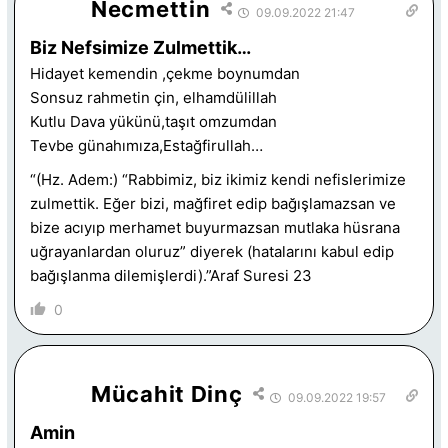
Necmettin
09.09.2022 21:47
Biz Nefsimize Zulmettik…
Hidayet kemendin ,çekme boynumdan
Sonsuz rahmetin çin, elhamdülillah
Kutlu Dava yükünü,taşıt omzumdan
Tevbe günahımıza,Estağfirullah…
“(Hz. Adem:) “Rabbimiz, biz ikimiz kendi nefislerimize
zulmettik. Eğer bizi, mağfiret edip bağışlamazsan ve
bize acıyıp merhamet buyurmazsan mutlaka hüsrana
uğrayanlardan oluruz” diyerek (hatalarını kabul edip
bağışlanma dilemişlerdi).”Araf Suresi 23
0
Mücahit Dinç
09.09.2022 19:57
Amin