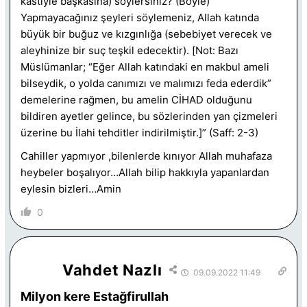
kastiyle başkasına) söylersiniz? (Böyle)
Yapmayacağınız şeyleri söylemeniz, Allah katında
büyük bir buğuz ve kızgınlığa (sebebiyet verecek ve
aleyhinize bir suç teşkil edecektir). [Not: Bazı
Müslümanlar; “Eğer Allah katındaki en makbul ameli
bilseydik, o yolda canımızı ve malımızı feda ederdik”
demelerine rağmen, bu amelin CİHAD olduğunu
bildiren ayetler gelince, bu sözlerinden yan çizmeleri
üzerine bu İlahi tehditler indirilmiştir.]” (Saff: 2-3)
Cahiller yapmıyor ,bilenlerde kınıyor Allah muhafaza
heybeler boşalıyor…Allah bilip hakkıyla yapanlardan
eylesin bizleri…Amin
0
Vahdet Nazlı
09.09.2022 11:49
Milyon kere Estağfirullah