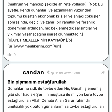
(mahrum ve mahcup şekilde ahirete yolladık). [Not: Bu
ayetle, kendi günahları ve azgınlıkları yüzünden
toplumu kuşatan ekonomik krizler ve ahlâki çöküşler
sonrasında, geçici ve zahiri bir rahatlık ve ferahlık
döneminin ardından, hiç beklenmedik sarsıntılar ve
yıkımlar yaşanacağına işaret olunmaktadır.]
[b]AYET MEALLERİNİN KAYNAĞI: [/b]
[url]www.mealikerim.com[/url]
0
candan
11.09.2022 09:08
Bin pişmanım estağfurullah
Günahlarına sıdk ile tövbe eden Hiç Günah işlememiş
gibi olur hadis-i Şerif’in muştusu ile milyon kere tövbe
estağfurullah Allah Cenabı Allah Gafur rahimdir
ümitsizlik yok bütün günahlarımıza tövbe estağfurullah