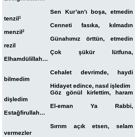
Sen Kur’an’ı boşa, etmedin
tenzil
1
Cenneti fasıka, kılmadın
menzil
2
Günahımız örttün, etmedin
rezil
Çok şükür lütfuna,
Elhamdülillah…
Cehalet devrimde, haydi
bilmedim
Hidayet edince, nasıl işledim
Göz gönül kirlettim, haram
dişledim
El-eman Ya Rabbi,
Estağfirullah…
Sırrım açık etsen, selam
vermezler