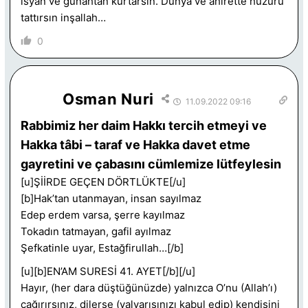
isyan ve günahtan kurtarsın. Dünya ve ahirette huzuru
tattırsın inşallah…
0
Osman Nuri
11.09.2022 09:16
Rabbimiz her daim Hakkı tercih etmeyi ve
Hakka tâbi – taraf ve Hakka davet etme
gayretini ve çabasını cümlemize lütfeylesin
[u]ŞİİRDE GEÇEN DÖRTLÜKTE[/u]
[b]Hak’tan utanmayan, insan sayılmaz
Edep erdem varsa, şerre kayılmaz
Tokadın tatmayan, gafil ayılmaz
Şefkatinle uyar, Estağfirullah…[/b]
[u][b]EN’AM SURESİ 41. AYET[/b][/u]
Hayır, (her dara düştüğünüzde) yalnızca O’nu (Allah’ı)
çağırırsınız, dilerse (yalvarışınızı kabul edip) kendisini