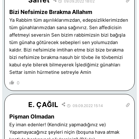
09.09.2022 18:02
Bizi Nefsimize Bırakma Allahım
Ya Rabbim tüm aşırılıklarımızdan, edepsizliklerimizden
tüm günahlarımızdan sana sağınırız. Sen affedicisin
affetmeyi seversin Sen bizim rabbimizsin bizi bağışla
tüm günaha götürecek sebepleri sen yolumuzdan
kaldır. Bizi nefsimizle imtihan etme bizi bize bırakma
bizi nefsimize bırakma nasuh bir tövbe ile tövbemizi
kabul eyle bilerek bilmeyerek İşlediğimiz günahları
Settar ismin hürmetine setreyle Amin
0
E. ÇAĞIL
09.09.2022 15:14
Pişman Olmadan
Ey iman edenler! (Kendiniz yapmadığınız ve)
Yapamayacağınız şeyleri niçin (boşuna hava atmak