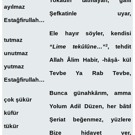
Tokadın tatmayan, gafil
ayılmaz
Şefkatinle uyar,
Estağfirullah…
Ele hayır söyler, kendisi
tutmaz
“Lime tekûlûne…”
3
, tehdit
unutmaz
Allah Âlim Habir, -hâşâ- kül
yutmaz
Tevbe Ya Rab Tevbe,
Estağfirullah…
Bunca günahkârım, amma
çok şükür
Yolum Adil Düzen, her bâtıl
küfür
Şeriat beğenmez, yüzlere
tükür
Bize hidayet ver,