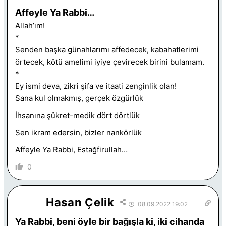
Affeyle Ya Rabbi…
Allah’ım!
*
Senden başka günahlarımı affedecek, kabahatlerimi
örtecek, kötü amelimi iyiye çevirecek birini bulamam.
*
Ey ismi deva, zikri şifa ve itaati zenginlik olan!
Sana kul olmakmış, gerçek özgürlük
İhsanına şükret-medik dört dörtlük
Sen ikram edersin, bizler nankörlük
Affeyle Ya Rabbi, Estağfirullah…
0
Hasan Çelik
08.09.2022 19:02
Ya Rabbi, beni öyle bir bağışla ki, iki cihanda