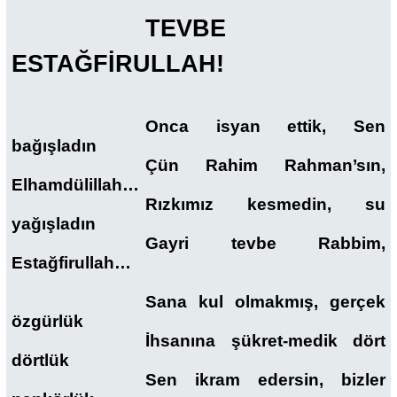
TEVBE
ESTAĞFİRULLAH!
Onca isyan ettik, Sen
bağışladın
Çün Rahim Rahman’sın,
Elhamdülillah…
Rızkımız kesmedin, su
yağışladın
Gayri tevbe Rabbim,
Estağfirullah…
Sana kul olmakmış, gerçek
özgürlük
İhsanına şükret-medik dört
dörtlük
Sen ikram edersin, bizler