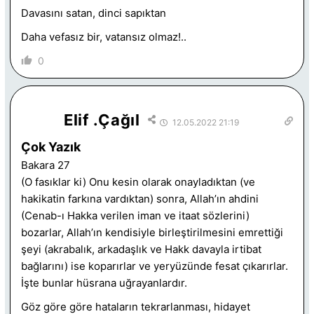
Davasını satan, dinci sapıktan
Daha vefasız bir, vatansız olmaz!..
0
Elif .Çağıl
12.05.2022 21:19
Çok Yazık
Bakara 27
(O fasıklar ki) Onu kesin olarak onayladıktan (ve
hakikatin farkına vardıktan) sonra, Allah’ın ahdini
(Cenab-ı Hakka verilen iman ve itaat sözlerini)
bozarlar, Allah’ın kendisiyle birleştirilmesini emrettiği
şeyi (akrabalık, arkadaşlık ve Hakk davayla irtibat
bağlarını) ise koparırlar ve yeryüzünde fesat çıkarırlar.
İşte bunlar hüsrana uğrayanlardır.
Göz göre göre hataların tekrarlanması, hidayet