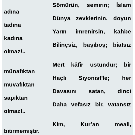
Sömürün, semirin; İslam
adına
Dünya zevklerinin, doyun
tadına
Yarın imrenirsin, kahbe
kadına
Bilinçsiz, başıboş; biatsız
olmaz!..
Mert kâfir üstündür; bir
münafıktan
Haçlı Siyonist’le; her
muvafıktan
Davasını satan, dinci
sapıktan
Daha vefasız bir, vatansız
olmaz!..
Kim, Kur’an meali,
bitirmemiştir.