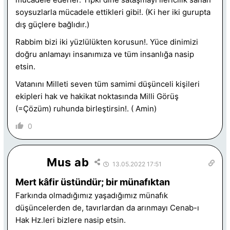
soysuzlarla mücadele ettikleri gibi!. (Ki her iki gurupta
dış güçlere bağlıdır.)
Rabbim bizi iki yüzlülükten korusun!. Yüce dinimizi
doğru anlamayı insanımıza ve tüm insanlığa nasip
etsin.
Vatanını Milleti seven tüm samimi düşünceli kişileri
ekipleri hak ve hakikat noktasında Milli Görüş
(=Çözüm) ruhunda birleştirsin!. ( Amin)
0
Mus ab
13.05.2022 17:51
Mert kâfir üstündür; bir münafıktan
Farkında olmadığımız yaşadığımız münafık
düşüncelerden de, tavırlardan da arınmayı Cenab-ı
Hak Hz.leri bizlere nasip etsin.