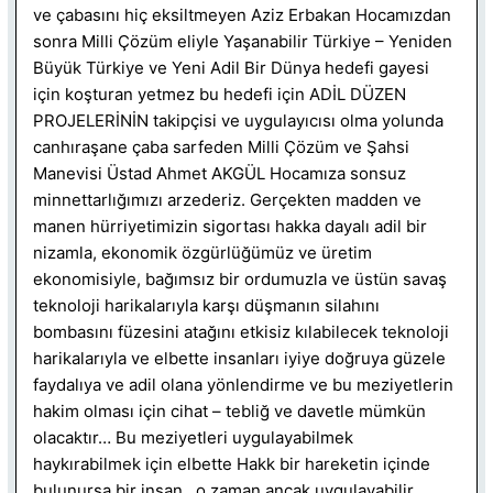
ve çabasını hiç eksiltmeyen Aziz Erbakan Hocamızdan
sonra Milli Çözüm eliyle Yaşanabilir Türkiye – Yeniden
Büyük Türkiye ve Yeni Adil Bir Dünya hedefi gayesi
için koşturan yetmez bu hedefi için ADİL DÜZEN
PROJELERİNİN takipçisi ve uygulayıcısı olma yolunda
canhıraşane çaba sarfeden Milli Çözüm ve Şahsi
Manevisi Üstad Ahmet AKGÜL Hocamıza sonsuz
minnettarlığımızı arzederiz. Gerçekten madden ve
manen hürriyetimizin sigortası hakka dayalı adil bir
nizamla, ekonomik özgürlüğümüz ve üretim
ekonomisiyle, bağımsız bir ordumuzla ve üstün savaş
teknoloji harikalarıyla karşı düşmanın silahını
bombasını füzesini atağını etkisiz kılabilecek teknoloji
harikalarıyla ve elbette insanları iyiye doğruya güzele
faydalıya ve adil olana yönlendirme ve bu meziyetlerin
hakim olması için cihat – tebliğ ve davetle mümkün
olacaktır… Bu meziyetleri uygulayabilmek
haykırabilmek için elbette Hakk bir hareketin içinde
bulunursa bir insan , o zaman ancak uygulayabilir