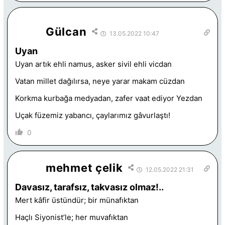
Gülcan
13.05.2022 10:47
Uyan
Uyan artık ehli namus, asker sivil ehli vicdan
Vatan millet dağılırsa, neye yarar makam cüzdan
Korkma kurbağa medyadan, zafer vaat ediyor Yezdan
Uçak füzemiz yabancı, çaylarımız gâvurlaştı!
0
mehmet çelik
12.05.2022 21:31
Davasız, tarafsız, takvasız olmaz!..
Mert kâfir üstündür; bir münafıktan
Haçlı Siyonist’le; her muvafıktan