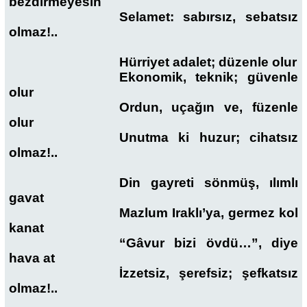
bezdirmeyesin
Selamet: sabırsız, sebatsız
olmaz!..
Hürriyet adalet; düzenle olur
Ekonomik, teknik; güvenle
olur
Ordun, uçağın ve, füzenle
olur
Unutma ki huzur; cihatsız
olmaz!..
Din gayreti sönmüş, ılımlı
gavat
Mazlum Iraklı’ya, germez kol
kanat
“Gâvur bizi övdü…”, diye
hava at
İzzetsiz, şerefsiz; şefkatsız
olmaz!..