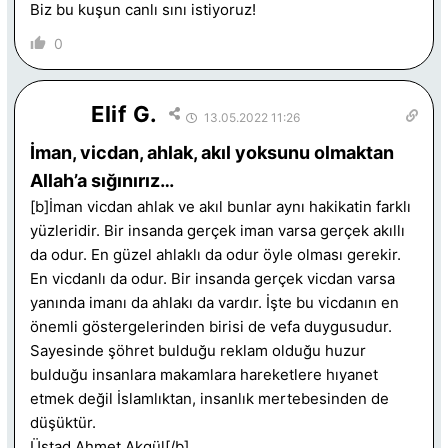
Biz bu kuşun canlı sını istiyoruz!
0
Elif G.
13.05.2022 11:26
İman, vicdan, ahlak, akıl yoksunu olmaktan
Allah’a sığınırız…
[b]İman vicdan ahlak ve akıl bunlar aynı hakikatin farklı
yüzleridir. Bir insanda gerçek iman varsa gerçek akıllı
da odur. En güzel ahlaklı da odur öyle olması gerekir.
En vicdanlı da odur. Bir insanda gerçek vicdan varsa
yanında imanı da ahlakı da vardır. İşte bu vicdanın en
önemli göstergelerinden birisi de vefa duygusudur.
Sayesinde şöhret bulduğu reklam olduğu huzur
bulduğu insanlara makamlara hareketlere hıyanet
etmek değil İslamlıktan, insanlık mertebesinden de
düşüktür.
Üstad Ahmet Akgül[/b]