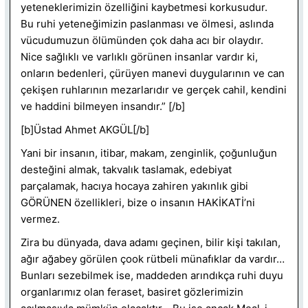
yeteneklerimizin özelliğini kaybetmesi korkusudur.
Bu ruhi yeteneğimizin paslanması ve ölmesi, aslında
vücudumuzun ölümünden çok daha acı bir olaydır.
Nice sağlıklı ve varlıklı görünen insanlar vardır ki,
onların bedenleri, çürüyen manevi duygularının ve can
çekişen ruhlarının mezarlarıdır ve gerçek cahil, kendini
ve haddini bilmeyen insandır.” [/b]
[b]Üstad Ahmet AKGÜL[/b]
Yani bir insanın, itibar, makam, zenginlik, çoğunluğun
desteğini almak, takvalık taslamak, edebiyat
parçalamak, hacıya hocaya zahiren yakınlık gibi
GÖRÜNEN özellikleri, bize o insanın HAKİKATİ’ni
vermez.
Zira bu dünyada, dava adamı geçinen, bilir kişi takılan,
ağır ağabey görülen çook rütbeli münafıklar da vardır…
Bunları sezebilmek ise, maddeden arındıkça ruhi duyu
organlarımız olan feraset, basiret gözlerimizin