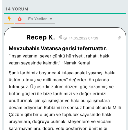
14
YORUM
En Yeniler
Recep K.
14.05.2022 04:39
Mevzubahis Vatansa gerisi teferruattır.
“İnsan vatanını sever çünkü hürriyeti, rahatı, hakkı
vatan sayesinde kaimdir.” -Namık Kemal
Şanlı tarihimiz boyunca 4 kıtaya adalet yaymış, hakkı
üstün tutmuş ve milli manevî değerleri ön planda
tutmuşuz. Üç asırdır zulüm düzeni güç kazanmış ve
bütün güçleri ile bize tarihimizi ve değerlerimizi
unutturmak için çalışmışlar ve hala bu çalışmalara
devam ediyorlar. Rabbimiz’e sonsuz hamd olsun ki Milli
Çözüm gibi bir oluşum ve topluluk sayesinde hakkı
arayanlara, doğruyu bulmak isteyenlere ve vicdanı
kararmayanlara; doğru yolu gösteriyor, ümit ışığı