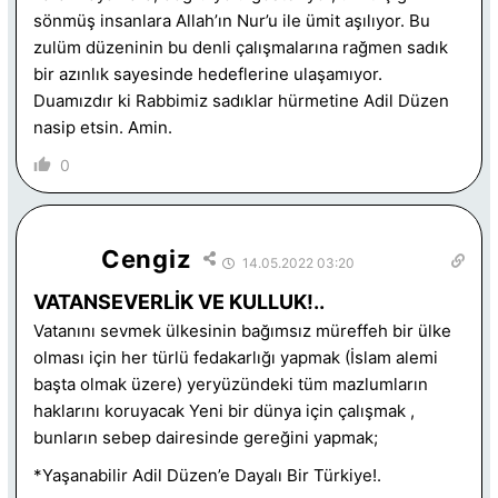
sönmüş insanlara Allah’ın Nur’u ile ümit aşılıyor. Bu
zulüm düzeninin bu denli çalışmalarına rağmen sadık
bir azınlık sayesinde hedeflerine ulaşamıyor.
Duamızdır ki Rabbimiz sadıklar hürmetine Adil Düzen
nasip etsin. Amin.
0
Cengiz
14.05.2022 03:20
VATANSEVERLİK VE KULLUK!..
Vatanını sevmek ülkesinin bağımsız müreffeh bir ülke
olması için her türlü fedakarlığı yapmak (İslam alemi
başta olmak üzere) yeryüzündeki tüm mazlumların
haklarını koruyacak Yeni bir dünya için çalışmak ,
bunların sebep dairesinde gereğini yapmak;
*Yaşanabilir Adil Düzen’e Dayalı Bir Türkiye!.