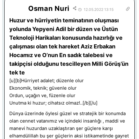
Osman Nuri
12.05.2022 13:15
Huzur ve hürriyetin teminatının oluşması
yolunda Yepyeni Adil bir düzen ve Üstün
Teknoloji Harikaları konusunda hazırlığı ve
çalışması olan tek hareket Aziz Erbakan
Hocamız ve O’nun En sadık talebesi ve
takipçisi olduğunu tescilleyen Milli Görüş’ün
tek te
[u][b]Hürriyet adalet; düzenle olur
Ekonomik, teknik; güvenle olur
Ordun, uçağın ve, füzenle olur
Unutma ki huzur; cihatsız olmaz!..[/b][/u]
Dünya üzerinde öylesi güzel ve stratejik bir konumda
olan cennet vatanımız ve içindeki insanlığı , maddi ve
manevi huzurdan uzaklaştıran şer güçlere karşı
elhamdülillah bu şer güçlerin aksi istikametinde gayret