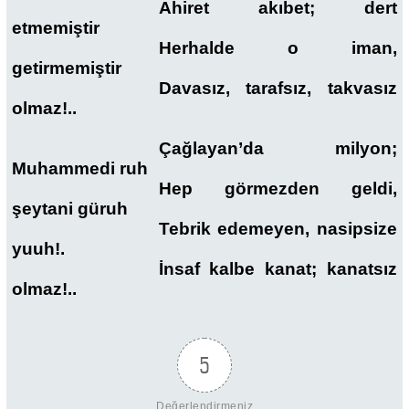
Ahiret akıbet; dert
etmemiştir
Herhalde o iman,
getirmemiştir
Davasız, tarafsız, takvasız
olmaz!..
Çağlayan’da milyon;
Muhammedi ruh
Hep görmezden geldi,
şeytani güruh
Tebrik edemeyen, nasipsize
yuuh!.
İnsaf kalbe kanat; kanatsız
olmaz!..
5
Değerlendirmeniz