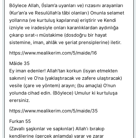
Böylece Allah, (İslam’a uyanları ve) rızasını arayanları
(Kur’an’a ve Resulüllah’a tâbi olanları) Onunla selamet
yollarına (ve kurtuluş kapılarına) eriştirir ve Kendi
izniyle ve iradesiyle onları karanlıklardan aydınlığa
çıkarıp sırat-ı müstakime (dosdoğru bir hayat
sistemine, iman, ahlâk ve şeriat prensiplerine) iletir.
https://www.mealikerim.com/5/maide/16
Mâide 35
Ey iman edenler! Allah’tan korkun (isyan etmekten
sakının) ve O’na (yaklaştıracak ve zafere ulaştıracak)
vesile (çare ve yöntem) arayın; (bu amaçla) O’nun
yolunda cihad edin. (Böylece) Umulur ki kurtuluşa
erersiniz.
https://www.mealikerim.com/5/maide/35
Furkan 55
(Zavallı şaşkınlar ve sapkınlar) Allah’ı bırakıp
kendilerine (gerçek anlamda) yarar ve zarar