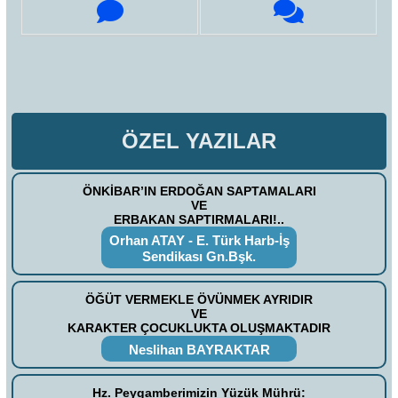
ÖZEL YAZILAR
ÖNKİBAR’IN ERDOĞAN SAPTAMALARI
VE
ERBAKAN SAPTIRMALARI!..
Orhan ATAY - E. Türk Harb-İş
Sendikası Gn.Bşk.
ÖĞÜT VERMEKLE ÖVÜNMEK AYRIDIR
VE
KARAKTER ÇOCUKLUKTA OLUŞMAKTADIR
Neslihan BAYRAKTAR
Hz. Peygamberimizin Yüzük Mührü: