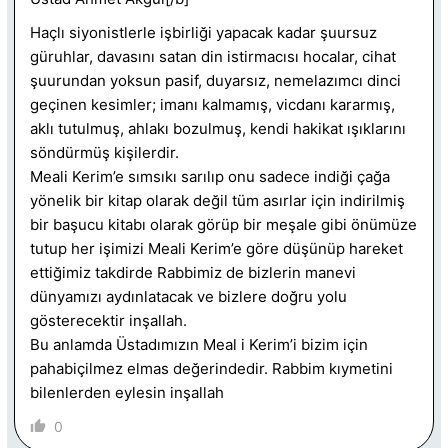
Haçlı siyonistlerle işbirliği yapacak kadar şuursuz
güruhlar, davasını satan din istirmacısı hocalar, cihat
şuurundan yoksun pasif, duyarsız, nemelazımcı dinci
geçinen kesimler; imanı kalmamış, vicdanı kararmış,
aklı tutulmuş, ahlakı bozulmuş, kendi hakikat ışıklarını
söndürmüş kişilerdir.
Meali Kerim’e sımsıkı sarılıp onu sadece indiği çağa
yönelik bir kitap olarak değil tüm asırlar için indirilmiş
bir başucu kitabı olarak görüp bir meşale gibi önümüze
tutup her işimizi Meali Kerim’e göre düşünüp hareket
ettiğimiz takdirde Rabbimiz de bizlerin manevi
dünyamızı aydınlatacak ve bizlere doğru yolu
gösterecektir inşallah.
Bu anlamda Üstadımızın Meal i Kerim’i bizim için
pahabiçilmez elmas değerindedir. Rabbim kıymetini
bilenlerden eylesin inşallah
0