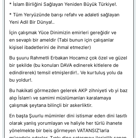
* İslam Birliğini Sağlayan Yeniden Büyük Türkiye!.
* Tüm Yeryüzünde barışı refahı ve adaleti sağlayan
Yeni Adil Bir Dünya!..
İçin çalışmak Yüce Dinimizin emirleri gereğidir ve
en sevaplı bir ameldir (Tabi bunun için çalışanlar
kişisel ibadetlerini de ihmal etmezler)
Bu şuuru Rahmetli Erbakan Hocamız çok özel ve güzel
bir şekilde (bu konuları DAVA edinerek kitlelere de
edindirerek) temsil etmişlerdir!.. Ve kurtuluş yolu da
bu yoldur!.
Bu hakikati görmezden gelerek AKP zihniyeti vb yi baz
alıp İslam’ı ve samimi müslümanları karalamaya
çalışmak şeytana bilinçli bir askerliktir.
En başta Şuurlu müminler dini istismar eden dini lasıtlı
olarak yanlış yorumlayan ve haliyle her türlü ihanete
yönelmekte bir beis görmeyen VATANSIZ’larla
mücadele ederler. Tıpkı dine sataşmayı ilericilik sanan