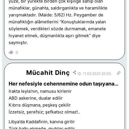
yüze, bir yürekte birden çok kişiliğe sahip olan
münafıklar, günahta, saldırganlıkta ve haramilikte
yarışmaktadır. (Maide: 5/62) Hz. Peygamber de
münafıklığın alâmetlerini “Konuştuklarında yalan
söylemek, verdikleri sözde durmamak, emanete
hıyanet etmek, düşmanlıkta aşırı gitmek” diye
saymıştır.
0
Mücahit Dinç
11.05.2022 20:00
Her nefesiyle cehennemine odun taşıyana…
Irakta leyla’nın, namusu kirlenir
ABD askerine, dualar edilir
Kıbrıs düşmana, peşkeş çekilir
İzzetsiz, şerefsiz; şefkatsız olmaz!..
Libya’da Kaddafinin, kanına girilir
Türk halkı ekmeğe, muhtaç edilir