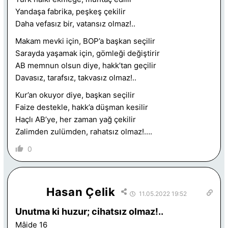
Yandaşa fabrika, peşkeş çekilir
Daha vefasız bir, vatansız olmaz!..
Makam mevki için, BOP’a başkan seçilir
Sarayda yaşamak için, gömleği değiştirir
AB memnun olsun diye, hakk’tan geçilir
Davasız, tarafsız, takvasız olmaz!..
Kur’an okuyor diye, başkan seçilir
Faize destekle, hakk’a düşman kesilir
Haçlı AB’ye, her zaman yağ çekilir
Zalimden zulümden, rahatsız olmaz!….
0
Hasan Çelik
11.05.2022 19:52
Unutma ki huzur; cihatsız olmaz!..
Mâide 16