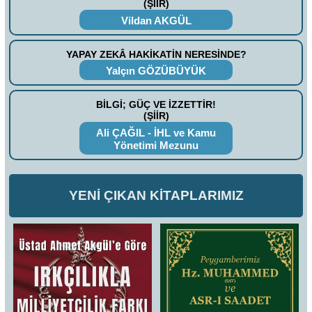
(ŞİİR)
Vildan AKGÜL
YAPAY ZEKÂ HAKİKATİN NERESİNDE?
Yalçın GÖZÜBÜYÜK
BİLGİ; GÜÇ VE İZZETTİR!
(ŞİİR)
Ali ÇAĞIL - İHL ve Kamu
Yönetimi Mezunu
YENİ ÇIKAN KİTAPLARIMIZ