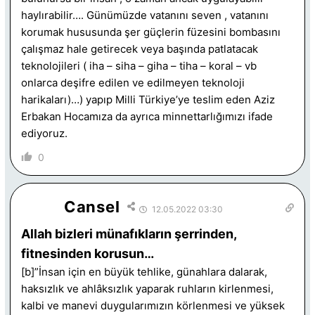
haylırabilir…. Günümüzde vatanını seven , vatanını
korumak hususunda şer güçlerin füzesini bombasını
çalışmaz hale getirecek veya başında patlatacak
teknolojileri ( iha – siha – giha – tiha – koral – vb
onlarca deşifre edilen ve edilmeyen teknoloji
harikaları)…) yapıp Milli Türkiye’ye teslim eden Aziz
Erbakan Hocamıza da ayrıca minnettarlığımızı ifade
ediyoruz.
0
Cansel
12.05.2022 03:30
Allah bizleri münafıkların şerrinden,
fitnesinden korusun…
[b]”İnsan için en büyük tehlike, günahlara dalarak,
haksızlık ve ahlâksızlık yaparak ruhların kirlenmesi,
kalbi ve manevi duygularımızın körlenmesi ve yüksek