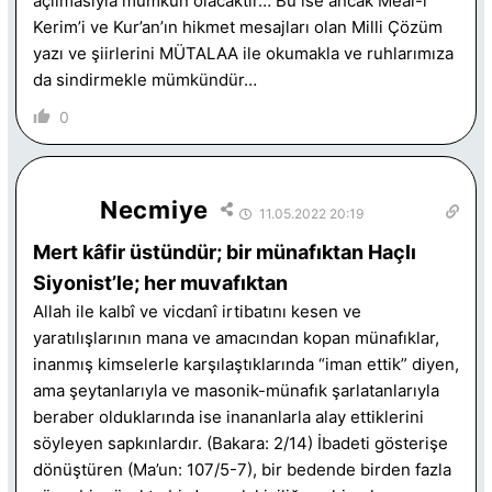
açılmasıyla mümkün olacaktır… Bu ise ancak Meal-i
Kerim’i ve Kur’an’ın hikmet mesajları olan Milli Çözüm
yazı ve şiirlerini MÜTALAA ile okumakla ve ruhlarımıza
da sindirmekle mümkündür…
0
Necmiye
11.05.2022 20:19
Mert kâfir üstündür; bir münafıktan Haçlı
Siyonist’le; her muvafıktan
Allah ile kalbî ve vicdanî irtibatını kesen ve
yaratılışlarının mana ve amacından kopan münafıklar,
inanmış kimselerle karşılaştıklarında “iman ettik” diyen,
ama şeytanlarıyla ve masonik-münafık şarlatanlarıyla
beraber olduklarında ise inananlarla alay ettiklerini
söyleyen sapkınlardır. (Bakara: 2/14) İbadeti gösterişe
dönüştüren (Ma’un: 107/5-7), bir bedende birden fazla