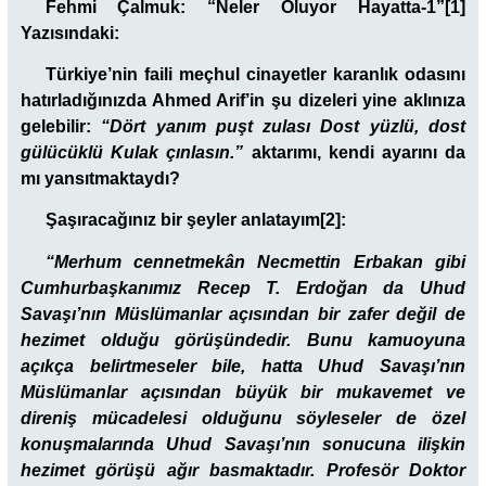
Fehmi Çalmuk: “Neler Oluyor Hayatta-1”
[1]
Yazısındaki:
Türkiye’nin faili meçhul cinayetler karanlık odasını
hatırladığınızda Ahmed Arif’in şu dizeleri yine aklınıza
gelebilir:
“Dört yanım puşt zulası Dost yüzlü, dost
gülücüklü Kulak çınlasın.”
aktarımı, kendi ayarını da
mı yansıtmaktaydı?
Şaşıracağınız bir şeyler anlatayım
[2]
:
“Merhum cennetmekân Necmettin Erbakan gibi
Cumhurbaşkanımız Recep T. Erdoğan da Uhud
Savaşı’nın Müslümanlar açısından bir zafer değil de
hezimet olduğu görüşündedir. Bunu kamuoyuna
açıkça belirtmeseler bile, hatta Uhud Savaşı’nın
Müslümanlar açısından büyük bir mukavemet ve
direniş mücadelesi olduğunu söyleseler de özel
konuşmalarında Uhud Savaşı’nın sonucuna ilişkin
hezimet görüşü ağır basmaktadır. Profesör Doktor