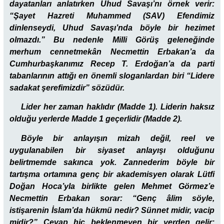
dayatanları anlatırken Uhud Savaşı’nı örnek verir:
“Şayet Hazreti Muhammed (SAV) Efendimiz
dinlenseydi, Uhud Savaşı’nda böyle bir hezimet
olmazdı.” Bu nedenle Milli Görüş geleneğinde
merhum cennetmekân Necmettin Erbakan’a da
Cumhurbaşkanımız Recep T. Erdoğan’a da parti
tabanlarının attığı en önemli sloganlardan biri “Lidere
sadakat şerefimizdir” sözüdür.
Lider her zaman haklıdır (Madde 1). Liderin haksız
olduğu yerlerde Madde 1 geçerlidir (Madde 2).
Böyle bir anlayışın mizah değil, reel ve
uygulanabilen bir siyaset anlayışı olduğunu
belirtmemde sakınca yok. Zannederim böyle bir
tartışma ortamına genç bir akademisyen olarak Lütfi
Doğan Hoca’yla birlikte gelen Mehmet Görmez’e
Necmettin Erbakan sorar: “Genç âlim söyle,
istişarenin İslam’da hükmü nedir? Sünnet midir, vacip
midir?” Cevap hiç beklenmeyen bir yerden gelir: