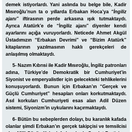
demek istiyorlardı. Yani aslında bu belge bile, Kadir
Mısıroğlu’nun ta o yıllarda Erbakan Hoca’ya
“İngiliz
ajanı”
iftirasının perde arkasına ışık tutmaktaydı.
Ayrıca Atatürk’e de “İngiliz ajanı” diyenler kendi
ayarlarını açığa vuruyorlardı. Neticede Ahmet Akgül
Üstadımızın “Erbakan Devrimi” ve “Bizim Atatürk”
kitaplarının yazılmasının haklı gerekçeleri de
anlaşılmış olmaktaydı.
5- Nazım Kıbrısi ile Kadir Mısıroğlu, İngiliz patronları
adına, Türkiye’de Demokratik bir Cumhuriyet’in
Siyonist ve emperyalistler için gelecekteki tehlikelerini
konuşuyorlardı. Bunun için Erbakan’ın “Gerçek ve
Güçlü Cumhuriyet” hesapları onları korkutmaktaydı.
Asıl korkuları Cumhuriyeti esas alan Adil Düzen
sistemi, Siyonizm’in uykularını kaçırmaktaydı.
6- Bütün bu sebeplerden dolayı, bu karanlık kafada
olanlar şimdi Erbakan’ın gerçek takipçisi ve temsilcisi