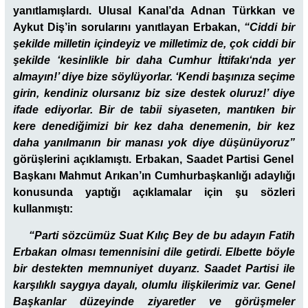
yanıtlamışlardı. Ulusal Kanal’da Adnan Türkkan ve
Aykut Diş’in sorularını yanıtlayan Erbakan,
“Ciddi bir
şekilde milletin içindeyiz ve milletimiz de, çok ciddi bir
şekilde ‘kesinlikle bir daha
Cumhur İttifakı
‘nda yer
almayın!’ diye bize söylüyorlar. ‘Kendi başınıza seçime
girin, kendiniz olursanız biz size destek oluruz!’ diye
ifade ediyorlar. Bir de tabii siyaseten, mantıken bir
kere denediğimizi bir kez daha denemenin, bir kez
daha yanılmanın bir manası yok diye düşünüyoruz”
görüşlerini açıklamıştı. Erbakan, Saadet Partisi Genel
Başkanı Mahmut Arıkan’ın Cumhurbaşkanlığı adaylığı
konusunda yaptığı açıklamalar için şu sözleri
kullanmıştı:
“Parti sözcümüz Suat Kılıç Bey de bu adayın Fatih
Erbakan olması temennisini dile getirdi. Elbette böyle
bir destekten memnuniyet duyarız. Saadet Partisi ile
karşılıklı saygıya dayalı, olumlu ilişkilerimiz var. Genel
Başkanlar düzeyinde ziyaretler ve görüşmeler