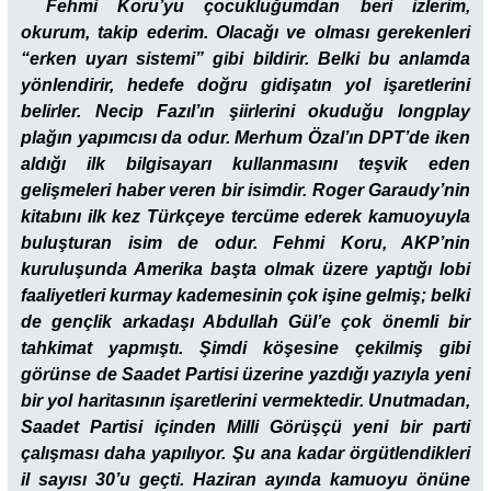
Fehmi Koru’yu çocukluğumdan beri izlerim,
okurum, takip ederim. Olacağı ve olması gerekenleri
“erken uyarı sistemi” gibi bildirir. Belki bu anlamda
yönlendirir, hedefe doğru gidişatın yol işaretlerini
belirler. Necip Fazıl’ın şiirlerini okuduğu longplay
plağın yapımcısı da odur. Merhum Özal’ın DPT’de iken
aldığı ilk bilgisayarı kullanmasını teşvik eden
gelişmeleri haber veren bir isimdir. Roger Garaudy’nin
kitabını ilk kez Türkçeye tercüme ederek kamuoyuyla
buluşturan isim de odur. Fehmi Koru, AKP’nin
kuruluşunda Amerika başta olmak üzere yaptığı lobi
faaliyetleri kurmay kademesinin çok işine gelmiş; belki
de gençlik arkadaşı Abdullah Gül’e çok önemli bir
tahkimat yapmıştı. Şimdi köşesine çekilmiş gibi
görünse de Saadet Partisi üzerine yazdığı yazıyla yeni
bir yol haritasının işaretlerini vermektedir. Unutmadan,
Saadet Partisi içinden Milli Görüşçü yeni bir parti
çalışması daha yapılıyor. Şu ana kadar örgütlendikleri
il sayısı 30’u geçti. Haziran ayında kamuoyu önüne