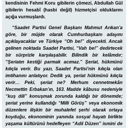
kendisinin Fehmi Koru gibilerin çömezi, Abdullah Gül
gibilerin hesabî (hasbi değil) hizmetçisi olduklarını
açığa vurmuşlardı.
“Saadet Partisi Genel Başkanı Mahmut Arıkan’a
göre, bir müjde olarak Cumhurbaşkanı adayını
açıklayacaklar ve Türkiye “Oh be!” diyecekti. Ancak
gelinen noktada Saadet Partisi, “Vah be!” dedirtecek
bir sürprizle karşılaşabilir. Bilindik bir kelâmdır;
“Şeriatın kestiği parmak acımaz.” Şeriat, hükmünü
kılıçla verir. Bu yazı, Saadet Partisi’nin kılıçla olan
imtihanını anlatıyor. Dedik ya, şeriat hükmünü kılıçla
verir… Peki, şeriat ne? Merhum cennetmekân
Necmettin Erbakan’ın, 163. Madde kâbusu nedeniyle
“kuş dili” konuşmak zorunda kaldığı bir dönemde;
şeriat yerine kullandığı “Milli Görüş” veya ekonomik
düzenlere ilişkin bir muhalefet şerhi olarak ortaya
koyduğu, ekonominin yanında sosyal hayatı birlikte
yaşama kültürünü hedefleyen “Adil Düzen” ismini de