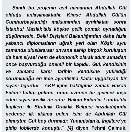
Şimdi bu projenin asıl mimarının Abdullah Gül
olduğu anlaşılmaktadır. Kimse Abdullah Gül’ün
Cumhurbaşkanlığı makamından ayrıldıktan sonra
İstanbul Maslak’taki köşkte çelik çomak oynadığını
düşünmesin. Belki Dışişleri Bakanlığından daha fazla
yabancı diplomatların uğrak yeri olan Köşk; aynı
zamanda uluslararası unvana sahip birçok kuruluşun
da hem siyasi hem de ekonomik olarak adım atmadan
önce başvurduğu önemli bir kapıdır. Gül, kendisinin
ve zamana karşı tarihin kendisine yüklediği
sorumluluğu en ince ayrıntısına kadar uygulayan bir
siyasi figürdür. AKP içine baktığımız zaman Hakan
Fidan’ı bulup getiren, onun üzerine bir gelecek inşa
eden siyasi kişilik de odur. Hakan Fidan’ın Londra’da
İngiltere ile Stratejik Ortaklık Belgesi imzaladığında
nedense ilk aklıma gelen isim de Abdullah Gül
olmuştur. Gül boş durmadı; Yunanistan’a, İngiltere’ye
gidip lobilerde konuştu.”
[4]
diyen Fehmi Çalmuk,