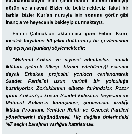
hazırlanmaktaydı. İster şimdi inanın, isterse bekleyip
görün ve anlayın! Bizler de beklemekteyiz, fakat bir
farkla; bizler Kur’an nuruyla işin sonunu görür gibi
inançla ve heyecanla bekleyip durmaktayız.
Fehmi Çalmuk’un aktarımına göre Fehmi Koru,
meslek hayatının 50 yılını doldurmuş bir gözlemcinin
dış açısıyla (şunları) söylemektedir:
“Mahmut Arıkan ve siyaset arkadaşları, ancak
iktidara gelerek ülkeye hizmet edebileceği esasına
dayalı Erbakan projesini yeniden canlandırarak
Saadet Partisi’ni uzun verimli bir yolculuğa
hazırlıyorlar. Zorluklarının elbette farkındalar. Pazar
günü Ankara’ya koşan Saadet kitlesinin heyecanı ve
Mahmut Arıkan’ın konuşması, çerçevesini çizdiği
İktidar Programı, Yeniden Refah ve Gelecek Partileri
yönetimlerini düşündürmeli. Hiç değilse önlerindeki
%7 seçim barajının varlığını hatırlatmalı.