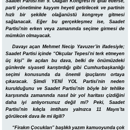
Saadet Partisi’nin 9. Olağan Kongresi’ni iptal ederse,
parti yönetimine kayyım heyeti getirilecek ve partinin
hızlı bir şekilde olağanüstü kongreye gitmesi
sağlanacak. Eğer bu gerçekleşmez ise, Saadet
Partisi’nin erken veya zamanında seçime girmesi de
mümkün olmayacak.
Davayı açan Mehmet Necip Yavuzer’in ifadesiyle;
Saadet Partisi içinde “Okçular Tepesi’ni terk etmeyen
üç kişi” ile açılan bu dava, belki de önümüzdeki
günlerde siyaseti karıştırdığı gibi Cumhurbaşkanlığı
seçimi konusunda da önemli ipuçlarını ortaya
çıkaracak. Şimdi YENİ YOL Partisi’nin neden
kurulduğunu ve Saadet Partisi’nin böyle bir tehlike
karşısında zamanında nasıl bir yol haritası çizdiğini
daha iyi anlıyorsunuz değil mi? Peki, Saadet
Partisi’nin kılıçla imtihanı yalnızca 11 Mayıs’ta
görülecek dava ile mi ilgili?
“Firakın Çocukları” başlıklı yazım kamuoyunda çok