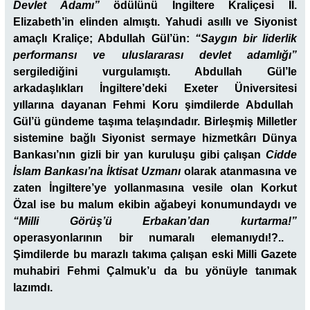
Devlet Adamı”
ödülünü İngiltere Kraliçesi II.
Elizabeth’in elinden almıştı. Yahudi asıllı ve Siyonist
amaçlı Kraliçe; Abdullah Gül’ün:
“Saygın bir liderlik
performansı ve uluslararası devlet adamlığı”
sergilediğini vurgulamıştı. Abdullah Gül’le
arkadaşlıkları İngiltere’deki
Exeter Üniversitesi
yıllarına dayanan Fehmi Koru şimdilerde Abdullah
Gül’ü gündeme taşıma telaşındadır. Birleşmiş Milletler
sistemine bağlı Siyonist sermaye hizmetkârı Dünya
Bankası’nın gizli bir yan kuruluşu gibi çalışan
Cidde
İslam Bankası’na İktisat Uzmanı
olarak atanmasına ve
zaten İngiltere’ye yollanmasına vesile olan
Korkut
Özal
ise bu malum ekibin ağabeyi konumundaydı ve
“Milli Görüş’ü Erbakan’dan kurtarma!”
operasyonlarının bir numaralı elemanıydı!?..
Şimdilerde bu marazlı takıma çalışan eski Milli Gazete
muhabiri Fehmi Çalmuk’u da bu yönüyle tanımak
lazımdı.