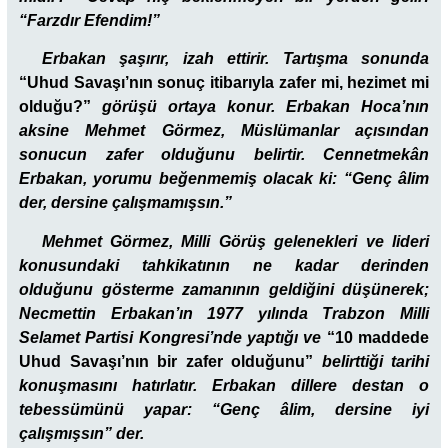
“Farzdır Efendim!”
Erbakan şaşırır, izah ettirir. Tartışma sonunda
“Uhud Savaşı’nın sonuç itibarıyla zafer mi, hezimet mi
olduğu?”
görüşü ortaya konur. Erbakan Hoca’nın
aksine Mehmet Görmez, Müslümanlar açısından
sonucun zafer olduğunu belirtir. Cennetmekân
Erbakan, yorumu beğenmemiş olacak ki: “Genç âlim
der, dersine çalışmamışsın.”
Mehmet Görmez, Milli Görüş gelenekleri ve lideri
konusundaki tahkikatının ne kadar derinden
olduğunu gösterme zamanının geldiğini düşünerek;
Necmettin Erbakan’ın 1977 yılında Trabzon Milli
Selamet Partisi Kongresi’nde yaptığı ve
“10 maddede
Uhud Savaşı’nın bir zafer olduğunu”
belirttiği tarihi
konuşmasını hatırlatır. Erbakan dillere destan o
tebessümünü yapar: “Genç âlim, dersine iyi
çalışmışsın” der.