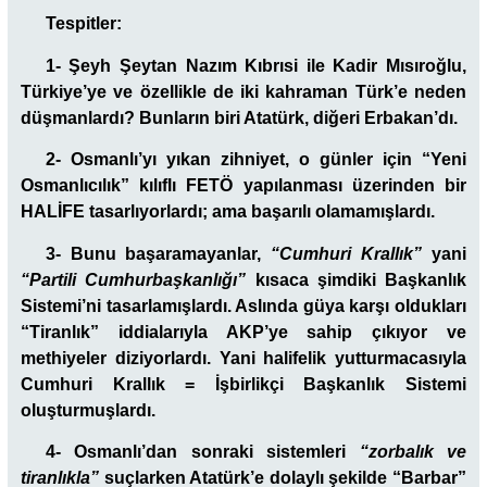
Tespitler:
1- Şeyh Şeytan Nazım Kıbrısi ile Kadir Mısıroğlu,
Türkiye’ye ve özellikle de iki kahraman Türk’e neden
düşmanlardı? Bunların biri Atatürk, diğeri Erbakan’dı.
2- Osmanlı’yı yıkan zihniyet, o günler için “Yeni
Osmanlıcılık” kılıflı FETÖ yapılanması üzerinden bir
HALİFE tasarlıyorlardı; ama başarılı olamamışlardı.
3- Bunu başaramayanlar,
“Cumhuri Krallık”
yani
“Partili Cumhurbaşkanlığı”
kısaca şimdiki Başkanlık
Sistemi’ni tasarlamışlardı. Aslında güya karşı oldukları
“Tiranlık” iddialarıyla AKP’ye sahip çıkıyor ve
methiyeler diziyorlardı. Yani halifelik yutturmacasıyla
Cumhuri Krallık = İşbirlikçi Başkanlık Sistemi
oluşturmuşlardı.
4- Osmanlı’dan sonraki sistemleri
“zorbalık ve
tiranlıkla”
suçlarken Atatürk’e dolaylı şekilde “Barbar”