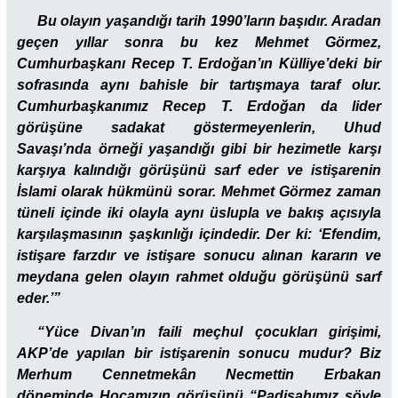
Bu olayın yaşandığı tarih 1990’ların başıdır. Aradan
geçen yıllar sonra bu kez Mehmet Görmez,
Cumhurbaşkanı Recep T. Erdoğan’ın Külliye’deki bir
sofrasında aynı bahisle bir tartışmaya taraf olur.
Cumhurbaşkanımız Recep T. Erdoğan da lider
görüşüne sadakat göstermeyenlerin, Uhud
Savaşı’nda örneği yaşandığı gibi bir hezimetle karşı
karşıya kalındığı görüşünü sarf eder ve istişarenin
İslami olarak hükmünü sorar. Mehmet Görmez zaman
tüneli içinde iki olayla aynı üslupla ve bakış açısıyla
karşılaşmasının şaşkınlığı içindedir. Der ki: ‘Efendim,
istişare farzdır ve istişare sonucu alınan kararın ve
meydana gelen olayın rahmet olduğu görüşünü sarf
eder.’”
“Yüce Divan’ın faili meçhul çocukları girişimi,
AKP’de yapılan bir istişarenin sonucu mudur? Biz
Merhum Cennetmekân Necmettin Erbakan
döneminde Hocamızın görüşünü “Padişahımız şöyle