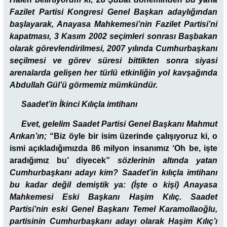
Fazilet Partisi Kongresi Genel Başkan adaylığından
başlayarak, Anayasa Mahkemesi’nin Fazilet Partisi’ni
kapatması, 3 Kasım 2002 seçimleri sonrası Başbakan
olarak görevlendirilmesi, 2007 yılında Cumhurbaşkanı
seçilmesi ve görev süresi bittikten sonra siyasi
arenalarda gelişen her türlü etkinliğin yol kavşağında
Abdullah Gül’ü görmemiz mümkündür.
Saadet’in İkinci Kılıçla imtihanı
Evet, gelelim Saadet Partisi Genel Başkanı Mahmut
Arıkan’ın;
“Biz öyle bir isim üzerinde çalışıyoruz ki, o
ismi açıkladığımızda 86 milyon insanımız ‘Oh be, işte
aradığımız bu’ diyecek”
sözlerinin altında yatan
Cumhurbaşkanı adayı kim? Saadet’in kılıçla imtihanı
bu kadar değil demiştik ya: (İşte o kişi) Anayasa
Mahkemesi Eski Başkanı
Haşim Kılıç.
Saadet
Partisi’nin eski Genel Başkanı Temel Karamollaoğlu,
partisinin Cumhurbaşkanı adayı olarak Haşim Kılıç’ı