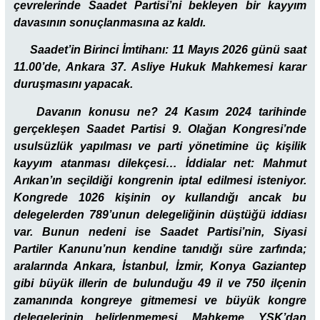
çevrelerinde Saadet Partisi’ni bekleyen bir kayyım
davasının sonuçlanmasına az kaldı.
Saadet’in Birinci İmtihanı: 11 Mayıs 2026 günü saat
11.00’de, Ankara 37. Asliye Hukuk Mahkemesi karar
duruşmasını yapacak.
Davanın konusu ne? 24 Kasım 2024 tarihinde
gerçekleşen Saadet Partisi 9. Olağan Kongresi’nde
usulsüzlük yapılması ve parti yönetimine üç kişilik
kayyım atanması dilekçesi… İddialar net: Mahmut
Arıkan’ın seçildiği kongrenin iptal edilmesi isteniyor.
Kongrede 1026 kişinin oy kullandığı ancak bu
delegelerden 789’unun delegeliğinin düştüğü iddiası
var. Bunun nedeni ise Saadet Partisi’nin, Siyasi
Partiler Kanunu’nun kendine tanıdığı süre zarfında;
aralarında Ankara, İstanbul, İzmir, Konya Gaziantep
gibi büyük illerin de bulunduğu 49 il ve 750 ilçenin
zamanında kongreye gitmemesi ve büyük kongre
delegelerinin belirlenmemesi. Mahkeme, YSK’dan