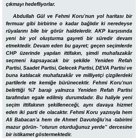
çıkmayı hedefliyorlar.
Abdullah Gül ve Fehmi Koru’nun yol haritası bir
fermuar gibi birbirine o kadar bağlıdır ki neredeyse
rüyalarını bile bir görür haldelerdir. AKP karşısında
yeni bir yol oluşturma gayreti bir süredir devam
etmektedir. Devam eden bu gayret; geçen seçimlerde
CHP üzerinde yapılan ittifakın, şimdi muhafazakâr
seçmeni kapsayacak bir şekilde Yeniden Refah
Partisi, Saadet Partisi, Gelecek Partisi, DEVA Partisi ve
buna katılacak muhafazakâr ve milliyetçi çizgilerdeki
partilerle ete kemiğe bürünecektir. Fehmi Koru’nun
belirttiği %7 barajı yalnızca Yeniden Refah Partisi
tarafından egale edilmiş durumdadır. Bu haliyle yeni
seçim ittifakının şekilleneceği, aynı davaya hizmet
eden iki parti de olacaktır. Fehmi Koru yazısıyla hem
Ali Babacan’a hem de Ahmet Davutoğlu’na -tabirimi
mazur görün- “oturun oturduğunuz yerde” dercesine
bir istikamet göstermektedir.