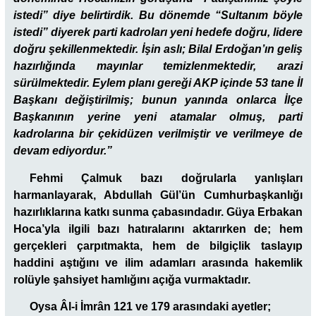
istedi” diye belirtirdik. Bu dönemde “Sultanım böyle
istedi” diyerek parti kadroları yeni hedefe doğru, lidere
doğru şekillenmektedir. İşin aslı; Bilal Erdoğan’ın geliş
hazırlığında mayınlar temizlenmektedir, arazi
sürülmektedir. Eylem planı gereği AKP içinde 53 tane İl
Başkanı değiştirilmiş; bunun yanında onlarca İlçe
Başkanının yerine yeni atamalar olmuş, parti
kadrolarına bir çekidüzen verilmiştir ve verilmeye de
devam ediyordur.”
Fehmi Çalmuk bazı doğrularla yanlışları
harmanlayarak, Abdullah Gül’ün Cumhurbaşkanlığı
hazırlıklarına katkı sunma çabasındadır. Güya Erbakan
Hoca’yla ilgili bazı hatıralarını aktarırken de; hem
gerçekleri çarpıtmakta, hem de bilgiçlik taslayıp
haddini aştığını ve ilim adamları arasında hakemlik
rolüyle şahsiyet hamlığını açığa vurmaktadır.
Oysa Âl-i İmrân 121 ve 179 arasındaki ayetler;