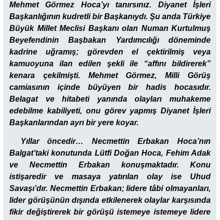
Mehmet Görmez Hoca’yı tanırsınız. Diyanet İşleri
Başkanlığının kudretli bir Başkanıydı. Şu anda Türkiye
Büyük Millet Meclisi Başkanı olan Numan Kurtulmuş
Beyefendinin Başbakan Yardımcılığı döneminde
kadrine uğramış; görevden el çektirilmiş veya
kamuoyuna ilan edilen şekli ile “affını bildirerek”
kenara çekilmişti. Mehmet Görmez, Milli Görüş
camiasının içinde büyüyen bir hadis hocasıdır.
Belagat ve hitabeti yanında olayları muhakeme
edebilme kabiliyeti, onu görev yapmış Diyanet İşleri
Başkanlarından ayrı bir yere koyar.
Yıllar öncedir… Necmettin Erbakan Hoca’nın
Balgat’taki konutunda Lütfi Doğan Hoca, Fehim Adak
ve Necmettin Erbakan konuşmaktadır. Konu
istişaredir ve masaya yatırılan olay ise Uhud
Savaşı’dır. Necmettin Erbakan; lidere tâbi olmayanları,
lider görüşünün dışında etkilenerek olaylar karşısında
fikir değiştirerek bir görüşü istemeye istemeye lidere