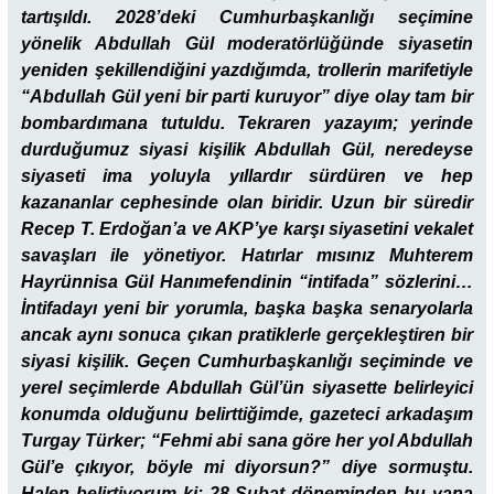
tartışıldı. 2028’deki Cumhurbaşkanlığı seçimine
yönelik Abdullah Gül moderatörlüğünde siyasetin
yeniden şekillendiğini yazdığımda, trollerin marifetiyle
“Abdullah Gül yeni bir parti kuruyor” diye olay tam bir
bombardımana tutuldu. Tekraren yazayım; yerinde
durduğumuz siyasi kişilik Abdullah Gül, neredeyse
siyaseti ima yoluyla yıllardır sürdüren ve hep
kazananlar cephesinde olan biridir. Uzun bir süredir
Recep T. Erdoğan’a ve AKP’ye karşı siyasetini vekalet
savaşları ile yönetiyor. Hatırlar mısınız Muhterem
Hayrünnisa Gül Hanımefendinin “intifada” sözlerini…
İntifadayı yeni bir yorumla, başka başka senaryolarla
ancak aynı sonuca çıkan pratiklerle gerçekleştiren bir
siyasi kişilik. Geçen Cumhurbaşkanlığı seçiminde ve
yerel seçimlerde Abdullah Gül’ün siyasette belirleyici
konumda olduğunu belirttiğimde, gazeteci arkadaşım
Turgay Türker; “Fehmi abi sana göre her yol Abdullah
Gül’e çıkıyor, böyle mi diyorsun?” diye sormuştu.
Halen belirtiyorum ki; 28 Şubat döneminden bu yana