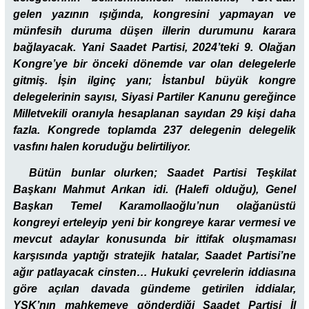
gelen yazının ışığında, kongresini yapmayan ve
münfesih duruma düşen illerin durumunu karara
bağlayacak. Yani Saadet Partisi, 2024’teki 9. Olağan
Kongre’ye bir önceki dönemde var olan delegelerle
gitmiş. İşin ilginç yanı; İstanbul büyük kongre
delegelerinin sayısı, Siyasi Partiler Kanunu gereğince
Milletvekili oranıyla hesaplanan sayıdan 29 kişi daha
fazla. Kongrede toplamda 237 delegenin delegelik
vasfını halen koruduğu belirtiliyor.
Bütün bunlar olurken; Saadet Partisi Teşkilat
Başkanı Mahmut Arıkan idi. (Halefi olduğu), Genel
Başkan Temel Karamollaoğlu’nun olağanüstü
kongreyi erteleyip yeni bir kongreye karar vermesi ve
mevcut adaylar konusunda bir ittifak oluşmaması
karşısında yaptığı stratejik hatalar, Saadet Partisi’ne
ağır patlayacak cinsten… Hukuki çevrelerin iddiasına
göre açılan davada gündeme getirilen iddialar,
YSK’nın mahkemeye gönderdiği Saadet Partisi İl