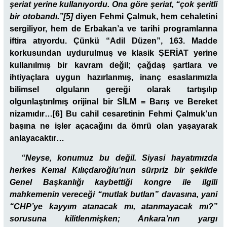
şeriat yerine kullanıyordu. Ona göre şeriat, “çok şeritli
bir otobandı.”
[5]
diyen Fehmi Çalmuk,
hem cehaletini
sergiliyor, hem de Erbakan’a ve tarihi programlarına
iftira atıyordu. Çünkü
“Adil Düzen”,
163. Madde
korkusundan uydurulmuş ve klasik ŞERİAT yerine
kullanılmış bir kavram değil; çağdaş şartlara ve
ihtiyaçlara uygun hazırlanmış, inanç esaslarımızla
bilimsel olguların gereği olarak tartışılıp
olgunlaştırılmış orijinal bir SİLM = Barış ve Bereket
nizamıdır…
[6]
Bu cahil cesaretinin Fehmi Çalmuk’un
başına ne işler açacağını da ömrü olan yaşayarak
anlayacaktır…
“Neyse, konumuz bu değil. Siyasi hayatımızda
herkes Kemal Kılıçdaroğlu’nun sürpriz bir şekilde
Genel Başkanlığı kaybettiği kongre ile ilgili
mahkemenin vereceği “mutlak butlan” davasına, yani
“CHP’ye kayyım atanacak mı, atanmayacak mı?”
sorusuna kilitlenmişken; Ankara’nın yargı