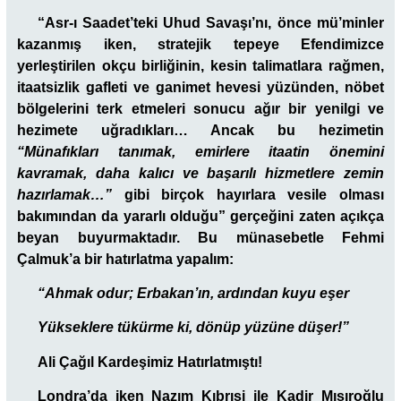
“Asr-ı Saadet’teki Uhud Savaşı’nı, önce mü’minler
kazanmış iken, stratejik tepeye Efendimizce
yerleştirilen okçu birliğinin, kesin talimatlara rağmen,
itaatsizlik gafleti ve ganimet hevesi yüzünden, nöbet
bölgelerini terk etmeleri sonucu ağır bir yenilgi ve
hezimete uğradıkları… Ancak bu hezimetin
“Münafıkları tanımak, emirlere itaatin önemini
kavramak, daha kalıcı ve başarılı hizmetlere zemin
hazırlamak…”
gibi birçok hayırlara vesile olması
bakımından da yararlı olduğu” gerçeğini zaten açıkça
beyan buyurmaktadır. Bu münasebetle Fehmi
Çalmuk’a bir hatırlatma yapalım:
“Ahmak odur; Erbakan’ın, ardından kuyu eşer
Yükseklere tükürme ki, dönüp yüzüne düşer!”
Ali Çağıl Kardeşimiz Hatırlatmıştı!
Londra’da iken Nazım Kıbrısi ile Kadir Mısıroğlu