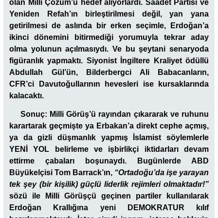
olan Milli Çözüm’ü hedef alıyorlardı. Saadet Partisi ve
Yeniden Refah’ın birleştirilmesi değil, yan yana
getirilmesi de aslında bir erken seçimle, Erdoğan’a
ikinci dönemini bitirmediği yorumuyla tekrar aday
olma yolunun açılmasıydı. Ve bu şeytani senaryoda
figüranlık yapmaktı. Siyonist İngiltere Kraliyet ödüllü
Abdullah Gül’ün, Bilderbergci Ali Babacanların,
CFR’ci Davutoğullarının hevesleri ise kursaklarında
kalacaktı.
Sonuç: Milli Görüş’ü rayından çıkararak ve ruhunu
karartarak geçmişte ya Erbakan’a direkt cephe açmış,
ya da gizli düşmanlık yapmış İslamist söylemlerle
YENİ YOL belirleme ve işbirlikçi iktidarları devam
ettirme çabaları boşunaydı. Bugünlerde ABD
Büyükelçisi Tom Barrack’ın,
“Ortadoğu’da işe yarayan
tek şey (bir kişilik) güçlü liderlik rejimleri olmaktadır!”
sözü ile Milli Görüşçü geçinen partiler kullanılarak
Erdoğan Krallığına yeni DEMOKRATUR kılıf