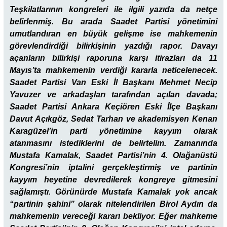
Teşkilatlarının kongreleri ile ilgili yazıda da netçe
belirlenmiş. Bu arada Saadet Partisi yönetimini
umutlandıran en büyük gelişme ise mahkemenin
görevlendirdiği bilirkişinin yazdığı rapor. Davayı
açanların bilirkişi raporuna karşı itirazları da 11
Mayıs’ta mahkemenin verdiği kararla neticelenecek.
Saadet Partisi Van Eski İl Başkanı Mehmet Necip
Yavuzer ve arkadaşları tarafından açılan davada;
Saadet Partisi Ankara Keçiören Eski İlçe Başkanı
Davut Açıkgöz, Sedat Tarhan ve akademisyen Kenan
Karagüzel’in parti yönetimine kayyım olarak
atanmasını istediklerini de belirtelim. Zamanında
Mustafa Kamalak, Saadet Partisi’nin 4. Olağanüstü
Kongresi’nin iptalini gerçekleştirmiş ve partinin
kayyım heyetine devredilerek kongreye gitmesini
sağlamıştı. Görünürde Mustafa Kamalak yok ancak
“partinin şahini” olarak nitelendirilen Birol Aydın da
mahkemenin vereceği kararı bekliyor. Eğer mahkeme