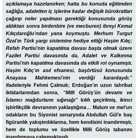
açıklamaya hazırlanırken; hatta bu konuda eğitimden
sağlığa, adaletten iç işlerine kadar değişik bürokratları
çağırıp neler yapılması gerektiği konusunda görüş
aldıktan sonra birdenbire (ve mecburen) ibreyi Kemal
Kılıçdaroğlu’ndan yana koymuştu. Merhum Turgut
Özal’ın Türk yargı sistemine hediye ettiği Haşim Kılıç;
Refah Partisi’nin kapatılma davası başta olmak üzere
Fazilet Partisi davasında da, Adalet ve Kalkınma
Partisi’nin kapatılma davasında da etkili rol oynamıştı.
Haşim Kılıç’ın asıl efsanesi, başörtüsü konusunda
Anayasa Mahkemesi’nin verdiği karardaydı.”
ifadeleriyle Fehmi Çalmuk; Erdoğan’ın uzun tahribat
iktidarlarından sonra,
“Milli Görüş’ün devamı ve
İslamcı mağdurların sığınağı”
kılıfı geçirilmiş, ikinci
işbirlikçilik devranının yaklaştığına… Malum ve mel’un
odakların bu Siyonist senaryoda Abdullah Gül’e baş
figüranlık yakıştırdıklarına, hem kendisini inandırmıştı,
hem de toplumu ve özellikle Milli Görüş tabanını
inandırmaya çalışmaktaydı…