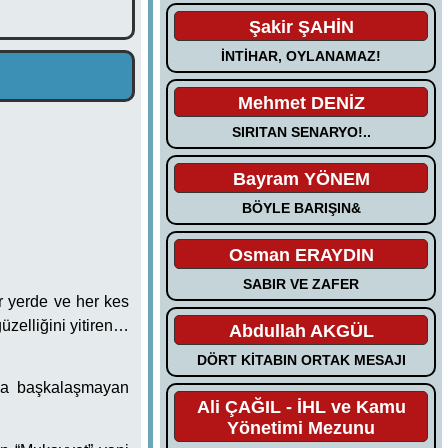
Şakir ŞAHİN
İNTİHAR, OYLANAMAZ!
Mehmet DENİZ
SIRITAN SENARYO!..
Bayram YÖNEM
BÖYLE BARIŞIN&
Osman ERAYDIN
SABIR VE ZAFER
r yerde ve her kes
üzelliğini yitiren…
Abdullah AKGÜL
DÖRT KİTABIN ORTAK MESAJI
sla başkalaşmayan
Ali ÇAĞIL - İHL ve Kamu
Yönetimi Mezunu