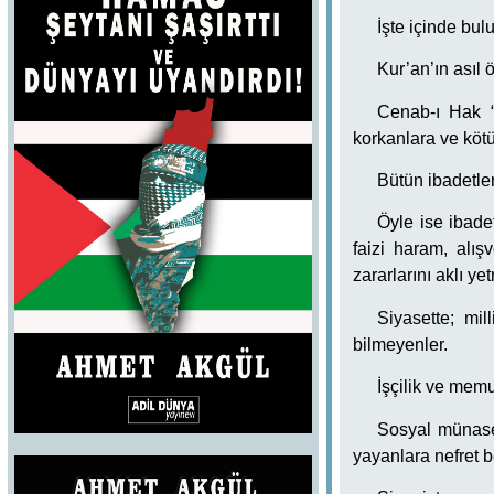
İşte içinde bu
Kur’an’ın asıl ö
Cenab-ı Hak “F
korkanlara ve kötü
Bütün ibadetler
Öyle ise ibadet
faizi haram, alı
zararlarını aklı ye
Siyasette; mill
bilmeyenler.
İşçilik ve memu
Sosyal münaseb
yayanlara nefret 