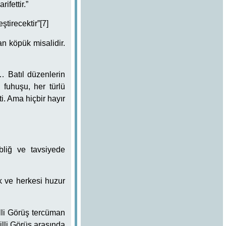
fettir.”
tirecektir”[7]
n köpük misalidir.
… Batıl düzenlerin
, fuhuşu, her türlü
i. Ama hiçbir hayır
bliğ ve tavsiyede
k ve herkesi huzur
lli Görüş tercüman
illi Görüş arasında