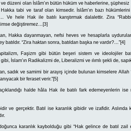
ve düzeni olan İslâm’ın bütün hüküm ve haberlerine, şüphesiz 
akka tabi ve taraf olan kimsedir. İslâm’ın bazı hükümlerini g
 Ve hele Hak ile batılı karıştırmak dalalettir. Zira “Rabb
 kimse değiştiremez…[3]
n, Hakka dayanmayan, nefsi heves ve hesaplarla uydurulan 
ey batıldır. “Zira haktan sonra, batıldan başka ne vardır?…”[4]
talizm, Faşizm gibi bütün beşeri sistem ve ideolojiler batı
gibi, İslam’ın Radikalizmi de, Liberalizmi ve ılımlı şekli de, sapıkl
kan, sadık ve samimi bir arayış içinde bulunan kimselere Allah
 tanıyacak bir feraset verir.”[5]
 açıklandığı halde hâla Hak ile batılı fark edemeyenlerin ise n
ir ve gerçektir. Batıl ise karanlık gibidir ve izafidir. Aslında k
ır.
oğunca karanlık kaybolduğu gibi “Hak gelince de batıl zail 