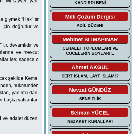
an “Mukayyet” yani
KANDIRDI BENİ
Milli Çözüm Dergisi
e giymek “Hak” tır
ADİL DÜZEN!
 için doğrudur ve
Mehmet SITMAPINAR
 tır, devamlıdır ve
CEHALET TOPLUMLARI VE
nlarına ve mevcut
CÜCELERİN BOYLARI!..
allar ise; sadece o
Ahmet AKGÜL
SERT İSLAM, LAYT İSLAM!?
acak şekilde Kemal
irinden, hükmünden
Nevzat GÜNDÜZ
ktan, yanılmaktan,
SENSİZLİK
n başka yalvarılan
Selman YÜCEL
i ve adalet düzeni
NEZAKET KURALLARI