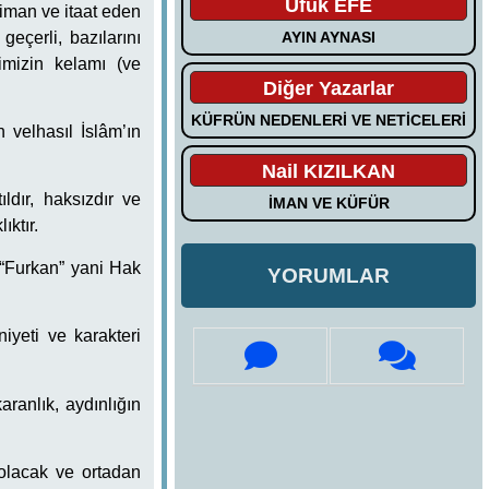
Ufuk EFE
iman ve itaat eden
eçerli, bazılarını
AYIN AYNASI
imizin kelamı (ve
Diğer Yazarlar
KÜFRÜN NEDENLERİ VE NETİCELERİ
velhasıl İslâm’ın
Nail KIZILKAN
ldır, haksızdır ve
İMAN VE KÜFÜR
ıktır.
 “Furkan” yani Hak
YORUMLAR
iyeti ve karakteri
aranlık, aydınlığın
olacak ve ortadan