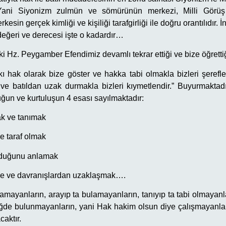
Yani Siyonizm zulmün ve sömürünün merkezi, Milli Görüş
rkesin gerçek kimliği ve kişiliği tarafgirliği ile doğru orantılıdır.
değeri ve derecesi işte o kadardır…
ki Hz. Peygamber Efendimiz devamlı tekrar ettiği ve bize öğretti
ı hak olarak bize göster ve hakka tabi olmakla bizleri şereflerd
 ve batıldan uzak durmakla bizleri kıymetlendir.” Buyurmaktadı
ğun ve kurtuluşun 4 esası sayılmaktadır:
ak ve tanımak
e taraf olmak
olduğunu anlamak
nce ve davranışlardan uzaklaşmak….
ramayanların, arayıp ta bulamayanların, tanıyıp ta tabi olmayan
iğde bulunmayanların, yani Hak hakim olsun diye çalışmayanla
caktır.