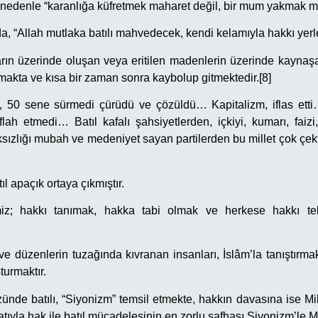
 nedenle “karanlığa küfretmek maharet değil, bir mum yakmak mari
, “Allah mutlaka batılı mahvedecek, kendi kelamıyla hakkı yerleş
ların üzerinde oluşan veya eritilen madenlerin üzerinde kaynaşa
makta ve kısa bir zaman sonra kaybolup gitmektedir.[8]
, 50 sene sürmedi çürüdü ve çözüldü… Kapitalizm, iflas etti
 iflah etmedi… Batıl kafalı şahsiyetlerden, içkiyi, kumarı, faizi
ksızlığı mubah ve medeniyet sayan partilerden bu millet çok çekt
tıl apaçık ortaya çıkmıştır.
iz; hakkı tanımak, hakka tabi olmak ve herkese hakkı te
ve düzenlerin tuzağında kıvranan insanları, İslâm’la tanıştırma
turmaktır.
nde batılı, “Siyonizm” temsil etmekte, hakkın davasına ise Mi
atıyla hak ile batıl mücadelesinin en zorlu safhası Siyonizm’le M