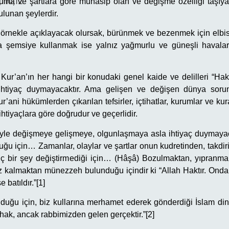
,110,12
uma ve şartlara göre münasip olan ve değişme özelliği taşıy
bulunan şeylerdir.
örnekle açıklayacak olursak, bürünmek ve bezenmek için elbis
ma şemsiye kullanmak ise yalnız yağmurlu ve güneşli havalar
Kur’an’ın her hangi bir konudaki genel kaide ve delilleri “Hak”
htiyaç duymayacaktır. Ama gelişen ve değişen dünya soru
’ani hükümlerden çıkarılan tefsirler, içtihatlar, kurumlar ve kur
ihtiyaçlara göre doğrudur ve geçerlidir.
bariyle değişmeye gelişmeye, olgunlaşmaya asla ihtiyaç duymay
lduğu için… Zamanlar, olaylar ve şartlar onun kudretinden, takd
ç bir şey değiştirmediği için… (Hâşâ) Bozulmaktan, yıpranma
iz kalmaktan münezzeh bulunduğu içindir ki “Allah Haktır. Onda
e batıldır.”[1]
duğu için, biz kullarına merhamet ederek gönderdiği İslam din
hak, ancak rabbimizden gelen gerçektir.”[2]