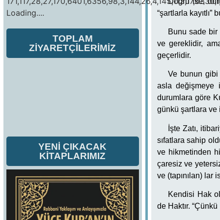
171,117,28,27,170,6401,6356,98,3,144,26,4,145,113,17,6330,1
Doğru ise, dur
Loading....
“şartlarla kayıtlı” 
Bunu sade bir 
TOPLAM
ve gereklidir, a
ZİYARETÇİLERİMİZ
geçerlidir.
Ve bunun gibi 
asla değişmeye i
durumlara göre Kur
günkü şartlara ve 
İşte Zatı, iti
sıfatlara sahip o
YENİ ÇIKACAK
ve hikmetinden hi
KİTAPLARIMIZ
çaresiz ve yeters
ve (tapınılan) lar is
Kendisi Hak ol
de Haktır. “Çünkü 