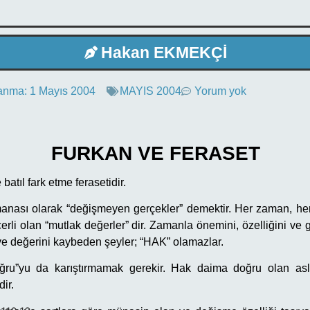
Hakan EKMEKÇİ
anma:
1 Mayıs 2004
MAYIS 2004
Yorum yok
FURKAN VE FERASET
batıl fark etme ferasetidir.
anası olarak “değişmeyen gerçekler” demektir. Her zaman, he
çerli olan “mutlak değerler” dir. Zamanla önemini, özelliğini ve g
e değerini kaybeden şeyler; “HAK” olamazlar.
ğru”yu da karıştırmamak gerekir. Hak daima doğru olan a
ir.