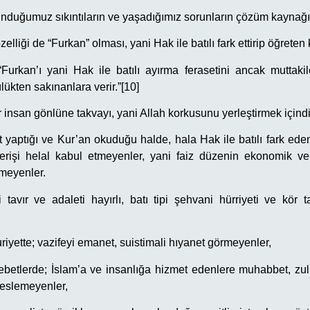
lunduğumuz sıkıntıların ve yaşadığımız sorunların çözüm kaynağı 
zelliği de “Furkan” olması, yani Hak ile batılı fark ettirip öğreten 
urkan’ı yani Hak ile batılı ayırma ferasetini ancak muttakil
lükten sakınanlara verir.”[10]
 insan gönlüne takvayı, yani Allah korkusunu yerleştirmek içindir
 yaptığı ve Kur’an okuduğu halde, hala Hak ile batılı fark edem
şverişi helal kabul etmeyenler, yani faiz düzenin ekonomik 
tmeyenler.
i tavır ve adaleti hayırlı, batı tipi şehvani hürriyeti ve kör ta
riyette; vazifeyi emanet, suistimali hıyanet görmeyenler,
etlerde; İslam’a ve insanlığa hizmet edenlere muhabbet, zul
beslemeyenler,