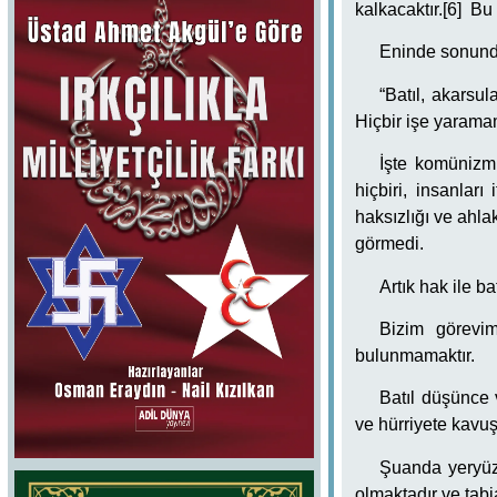
kalkacaktır.[6] Bu
Eninde sonunda
“Batıl, akarsu
Hiçbir işe yarama
İşte komünizm
hiçbiri, insanları
haksızlığı ve ahla
görmedi.
Artık hak ile ba
Bizim görevim
bulunmamaktır.
Batıl düşünce 
ve hürriyete kavuş
Şuanda yeryüzü
olmaktadır ve tabi