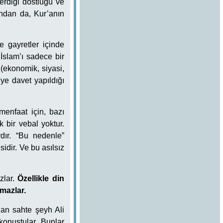
erdiği dostluğu ve
ından da, Kur’anın
e gayretler içinde
İslam’ı sadece bir
(ekonomik, siyasi,
ye davet yapıldığı
enfaat için, bazı
 bir vebal yoktur.
rdır. “Bu nedenle”
dir. Ve bu asılsız
zlar.
Özellikle din
mazlar.
nan sahte şeyh Ali
konuştular. Bunlar