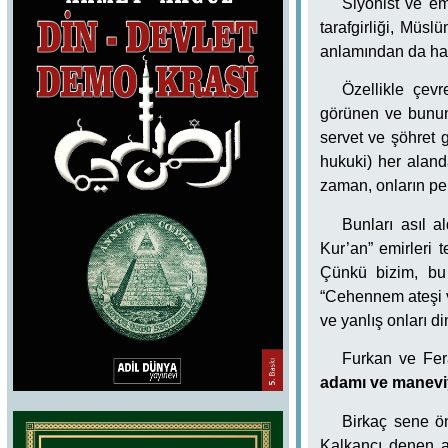
Siyonist ve em
tarafgirliği, Müs
anlamından da hab
Özellikle çevr
görünen ve bununl
servet ve şöhret 
hukuki) her aland
zaman, onların pek 
Bunları asıl 
Kur’an” emirleri 
Çünkü bizim, bu 
“Cehennem ateşi v
ve yanlış onları di
Furkan ve Fer
adamı ve maneviya
Birkaç sene ö
Kalkancı denen ad