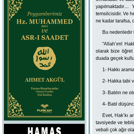
yapılmaktadır… 
temsilcisidir. Ve he
ne kadar tarafsa, 
Bu nedenledir 
“Allah’ım! Hakk
olarak bize öğret
duada geçek kullu
1- Hakkı aram
2- Hakka tabi v
3- Batılın ne 
4- Batıl düşü
Evet, Hak’kı a
tavsiyede ve tebl
vebali çok ağır ola