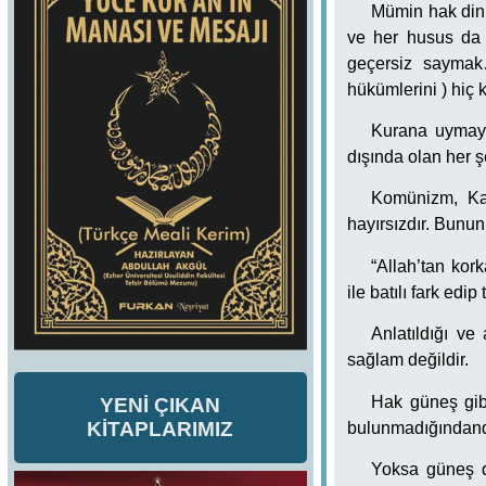
Mümin hak din 
ve her husus da H
geçersiz saymak…
hükümlerini ) hiç
Kurana uymaya
dışında olan her ş
Komünizm, Kapi
hayırsızdır. Bunun 
“Allah’tan kor
ile batılı fark edip
Anlatıldığı ve
sağlam değildir.
Hak güneş gibid
YENİ ÇIKAN
KİTAPLARIMIZ
bulunmadığındand
Yoksa güneş d