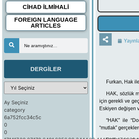
CİHAD İLMİHALİ
FOREIGN LANGUAGE
ARTICLES
Yayınl
Ne aramıştınız…
DERGİLER
Furkan, Hak ile 
HAK, sözlük m
için gerekli ve ge
Ay Seçiniz
Eskiyen değişen v
category
6a752fcc34c5c
“HAK” ile “Do
0
“mutlak” gerçeklerd
0