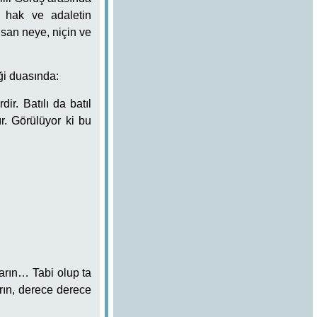
 hak ve adaletin
 İnsan neye, niçin ve
ği duasında:
ir. Batılı da batıl
r. Görülüyor ki bu
ların… Tabi olup ta
rın, derece derece