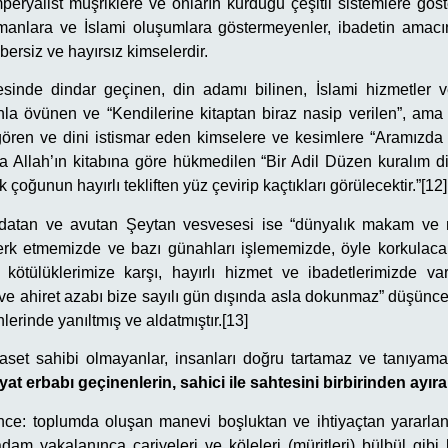
peryalist müşriklere ve onların kurduğu çeşitli sistemlere göst
lümanlara ve İslami oluşumlara göstermeyenler, ibadetin amac
ersiz ve hayırsız kimselerdir.
esinde dindar geçinen, din adamı bilinen, İslami hizmetler v
a övünen ve “Kendilerine kitaptan biraz nasip verilen”, ama 
gören ve dini istismar eden kimselere ve kesimlere “Aramızda 
a Allah’ın kitabına göre hükmedilen “Bir Adil Düzen kuralım di
çoğunun hayırlı tekliften yüz çevirip kaçtıkları görülecektir.”[12]
aldatan ve avutan Şeytan vesvesesi ise “dünyalık makam ve m
terk etmemizde ve bazı günahları işlememizde, öyle korkulacak
kötülüklerimize karşı, hayırlı hizmet ve ibadetlerimizde va
e ahiret azabı bize sayılı gün dışında asla dokunmaz” düşüncesi
nlerinde yanıltmış ve aldatmıştır.[13]
aset sahibi olmayanlar, insanları doğru tartamaz ve tanıyama
t erbabı geçinenlerin, sahici ile sahtesini birbirinden ayıra
nce: toplumda oluşan manevi boşluktan ve ihtiyaçtan yararla
am yakalanınca cariyeleri ve köleleri (müritleri) bülbül gibi 