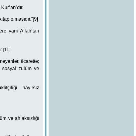
Kur’an’dır.
kitap olmasıdır.”[9]
ere yani Allah’tan
.[11]
eyenler, ticarette;
ve sosyal zulüm ve
klitçiliği hayırsız
üm ve ahlaksızlığı