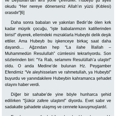
ve Beytullah’tan ters yöne çevirdiler. Hubeyb şu ayeti
okudu “Her nereye dönerseniz Allah’ın yüzü (Kıblesi)
orasıdır”[6]
Daha sonra babaları ve yakınları Bedir’de ölen kırk
kadar müşrik çocuğu, “işte babalarımızın katillerinden
birisi!” diyerek, ellerindeki mızraklarla Hubeybi delik deşik
ettiler. Ama Hubeyb bu işkenceye birkaç saat daha
dayandı… Ağzından hep “La ilahe İllallah –
Muhammedün Resulullah” cümlesini tekrarlıyordu. Son
sözlerinden biri: “Ya Rab, selamımı Resulüllah’a ulaştır!”
oldu. O anda Medine’de bulunan Hz. Peygamber
Efendimiz “Ve aleyhisselam ve rahmetullah, ya Hubeyb!”
buyurdu ve yanındakilere Hubeybin kahramanca şehadet
olayını haber verdi.
Diğer bir sahabe’de yine böyle hunharca şehid
edilirken “Şükür zafere ulaştım!” diyordu. Evet sabır ve
sadakatle şahadete ulaşmış ve cennete kavuşmuşlardı!.