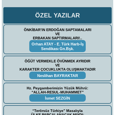
ÖZEL YAZILAR
ÖNKİBAR’IN ERDOĞAN SAPTAMALARI
VE
ERBAKAN SAPTIRMALARI!..
Orhan ATAY - E. Türk Harb-İş
Sendikası Gn.Bşk.
ÖĞÜT VERMEKLE ÖVÜNMEK AYRIDIR
VE
KARAKTER ÇOCUKLUKTA OLUŞMAKTADIR
Neslihan BAYRAKTAR
Hz. Peygamberimizin Yüzük Mührü:
“ALLAH-RESUL-MUHAMMET”
İsmet SEZGİN
“Terörsüz Türkiye” Masalıyla
ÜLKE PARÇALANACAK MIYDI;