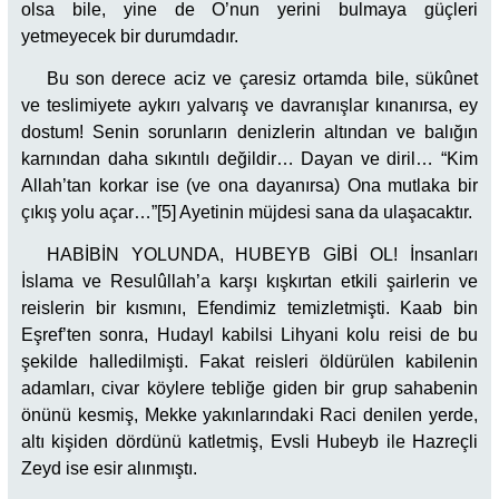
olsa bile, yine de O’nun yerini bulmaya güçleri
yetmeyecek bir durumdadır.
Bu son derece aciz ve çaresiz ortamda bile, sükûnet
ve teslimiyete aykırı yalvarış ve davranışlar kınanırsa, ey
dostum! Senin sorunların denizlerin altından ve balığın
karnından daha sıkıntılı değildir… Dayan ve diril… “Kim
Allah’tan korkar ise (ve ona dayanırsa) Ona mutlaka bir
çıkış yolu açar…”[5] Ayetinin müjdesi sana da ulaşacaktır.
HABİBİN YOLUNDA, HUBEYB GİBİ OL! İnsanları
İslama ve Resulûllah’a karşı kışkırtan etkili şairlerin ve
reislerin bir kısmını, Efendimiz temizletmişti. Kaab bin
Eşref’ten sonra, Hudayl kabilsi Lihyani kolu reisi de bu
şekilde halledilmişti. Fakat reisleri öldürülen kabilenin
adamları, civar köylere tebliğe giden bir grup sahabenin
önünü kesmiş, Mekke yakınlarındaki Raci denilen yerde,
altı kişiden dördünü katletmiş, Evsli Hubeyb ile Hazreçli
Zeyd ise esir alınmıştı.