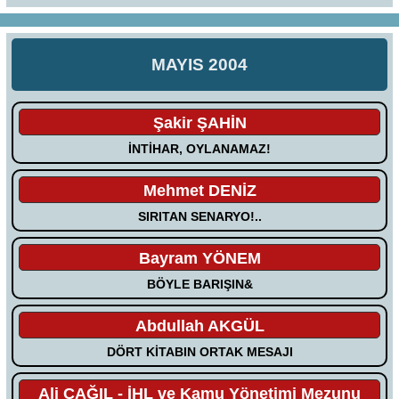
MAYIS 2004
Şakir ŞAHİN
İNTİHAR, OYLANAMAZ!
Mehmet DENİZ
SIRITAN SENARYO!..
Bayram YÖNEM
BÖYLE BARIŞIN&
Abdullah AKGÜL
DÖRT KİTABIN ORTAK MESAJI
Ali ÇAĞIL - İHL ve Kamu Yönetimi Mezunu