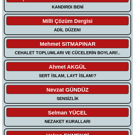
KANDIRDI BENİ
Milli Çözüm Dergisi
ADİL DÜZEN!
Mehmet SITMAPINAR
CEHALET TOPLUMLARI VE CÜCELERİN BOYLARI!..
Ahmet AKGÜL
SERT İSLAM, LAYT İSLAM!?
Nevzat GÜNDÜZ
SENSİZLİK
Selman YÜCEL
NEZAKET KURALLARI