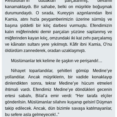
Resulullah’ın dudakları parçalanmış, devamlı
kanamaktaydı. Bir sahabe, belki on müşrikle boğuşmak
durumundaydı. O sırada, Kureyşin azgınlarından İbni
Kamia, atını hızla peygamberimizin üzerine sürmüş ve
başına şiddetli bir kılıç darbesi vurmuştu. Efendimizin
kalın miğferindeki demir parçaları yüzüne saplanmış ve
miğferinden kayan kılıç, omzundaki iki kat zırhı parçalamış
ve kâinatın sultanı yere yıkılmıştı. Kâfir ibni Kamia, O’nu
öldürdüm zannederek, oradan uzaklaşmıştı.
Müslümanlar tek kelime ile şaşkın ve perişandı!…
Nihayet toparlandılar, şehitleri gömüp Medine’ye
yollandılar. Ancak müşriklerin, bir vadide konaklayıp
dinlendikten sonra, tekrar Medine’ye hücum etmeleri
ihtimali vardı. Efendimiz Medine’ye döndükleri gecenin
ertesi sabahı, Bilal’a emir verdi: “Her tarafa elçiler
gönderilsin. Müslümanlar silahını kuşanıp gelsin! Düşman
takip edilecek. Ancak, dün bizimle savaşa katılmayanlar,
bu sefere asla gelmeyecek!..”