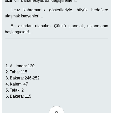
bizimdir” bahanesiyle, saf değiştirenler!..
Ucuz kahramanlık gösterileriyle, büyük hedeflere
ulaşmak isteyenler!…
En azından utanalım. Çünkü utanmak, uslanmanın
başlangıcıdır!…
Ali İmran: 120
Taha: 115
Bakara: 246-252
Kalem: 47
Talak: 2
Bakara: 115