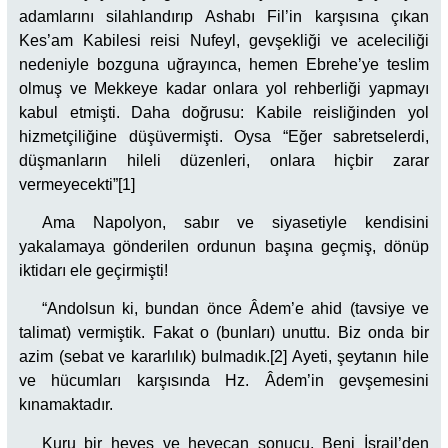
adamlarını silahlandırıp Ashabı Fil’in karşısına çıkan
Kes’am Kabilesi reisi Nufeyl, gevşekliği ve aceleciliği
nedeniyle bozguna uğrayınca, hemen Ebrehe’ye teslim
olmuş ve Mekkeye kadar onlara yol rehberliği yapmayı
kabul etmişti. Daha doğrusu: Kabile reisliğinden yol
hizmetçiliğine düşüvermişti. Oysa “Eğer sabretselerdi,
düşmanların hileli düzenleri, onlara hiçbir zarar
vermeyecekti”[1]
Ama Napolyon, sabır ve siyasetiyle kendisini
yakalamaya gönderilen ordunun başına geçmiş, dönüp
iktidarı ele geçirmişti!
“Andolsun ki, bundan önce Âdem’e ahid (tavsiye ve
talimat) vermiştik. Fakat o (bunları) unuttu. Biz onda bir
azim (sebat ve kararlılık) bulmadık.[2] Ayeti, şeytanın hile
ve hücumları karşısında Hz. Âdem’in gevşemesini
kınamaktadır.
Kuru bir heves ve heyecan sonucu, Beni İsrail’den