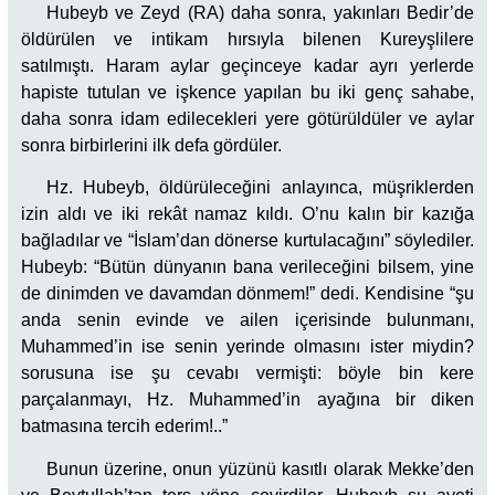
Hubeyb ve Zeyd (RA) daha sonra, yakınları Bedir’de
öldürülen ve intikam hırsıyla bilenen Kureyşlilere
satılmıştı. Haram aylar geçinceye kadar ayrı yerlerde
hapiste tutulan ve işkence yapılan bu iki genç sahabe,
daha sonra idam edilecekleri yere götürüldüler ve aylar
sonra birbirlerini ilk defa gördüler.
Hz. Hubeyb, öldürüleceğini anlayınca, müşriklerden
izin aldı ve iki rekât namaz kıldı. O’nu kalın bir kazığa
bağladılar ve “İslam’dan dönerse kurtulacağını” söylediler.
Hubeyb: “Bütün dünyanın bana verileceğini bilsem, yine
de dinimden ve davamdan dönmem!” dedi. Kendisine “şu
anda senin evinde ve ailen içerisinde bulunmanı,
Muhammed’in ise senin yerinde olmasını ister miydin?
sorusuna ise şu cevabı vermişti: böyle bin kere
parçalanmayı, Hz. Muhammed’in ayağına bir diken
batmasına tercih ederim!..”
Bunun üzerine, onun yüzünü kasıtlı olarak Mekke’den