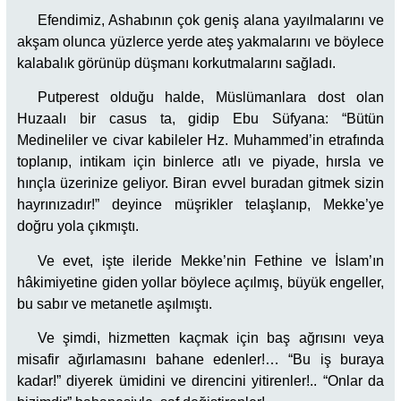
Efendimiz, Ashabının çok geniş alana yayılmalarını ve
akşam olunca yüzlerce yerde ateş yakmalarını ve böylece
kalabalık görünüp düşmanı korkutmalarını sağladı.
Putperest olduğu halde, Müslümanlara dost olan
Huzaalı bir casus ta, gidip Ebu Süfyana: “Bütün
Medineliler ve civar kabileler Hz. Muhammed’in etrafında
toplanıp, intikam için binlerce atlı ve piyade, hırsla ve
hınçla üzerinize geliyor. Biran evvel buradan gitmek sizin
hayrınızadır!” deyince müşrikler telaşlanıp, Mekke’ye
doğru yola çıkmıştı.
Ve evet, işte ileride Mekke’nin Fethine ve İslam’ın
hâkimiyetine giden yollar böylece açılmış, büyük engeller,
bu sabır ve metanetle aşılmıştı.
Ve şimdi, hizmetten kaçmak için baş ağrısını veya
misafir ağırlamasını bahane edenler!… “Bu iş buraya
kadar!” diyerek ümidini ve direncini yitirenler!.. “Onlar da