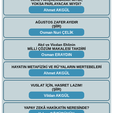
YOKSA PARLAYACAK MIYDI?
Ahmet AKGÜL
AĞUSTOS ZAFER AYIDIR
(ŞİİR)
Osman Nuri ÇELİK
Akıl ve Vicdan Ehlinin
MİLLİ ÇÖZÜM MAKALESİ TAKDİRİ
Osman ERAYDIN
HAYATIN METAFİZİKİ VE RÜ’YALARIN MERTEBELERİ
Ahmet AKGÜL
VUSLAT İÇİN, HASRET LAZIM!
(ŞİİR)
Vildan AKGÜL
YAPAY ZEKÂ HAKİKATİN NERESİNDE?