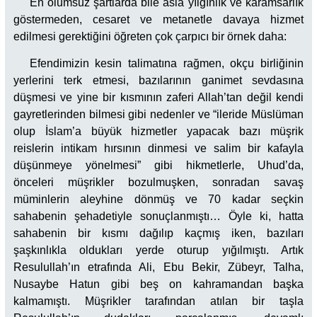
En olumsuz şartlarda bile asla yılgınlık ve karamsarlık
göstermeden, cesaret ve metanetle davaya hizmet
edilmesi gerektiğini öğreten çok çarpıcı bir örnek daha:
Efendimizin kesin talimatına rağmen, okçu birliğinin
yerlerini terk etmesi, bazılarının ganimet sevdasına
düşmesi ve yine bir kısmının zaferi Allah’tan değil kendi
gayretlerinden bilmesi gibi nedenler ve “ileride Müslüman
olup İslam’a büyük hizmetler yapacak bazı müşrik
reislerin intikam hırsının dinmesi ve salim bir kafayla
düşünmeye yönelmesi” gibi hikmetlerle, Uhud’da,
önceleri müşrikler bozulmuşken, sonradan savaş
müminlerin aleyhine dönmüş ve 70 kadar seçkin
sahabenin şehadetiyle sonuçlanmıştı… Öyle ki, hatta
sahabenin bir kısmı dağılıp kaçmış iken, bazıları
şaşkınlıkla oldukları yerde oturup yığılmıştı. Artık
Resulullah’ın etrafında Ali, Ebu Bekir, Zübeyr, Talha,
Nusaybe Hatun gibi beş on kahramandan başka
kalmamıştı. Müşrikler tarafından atılan bir taşla