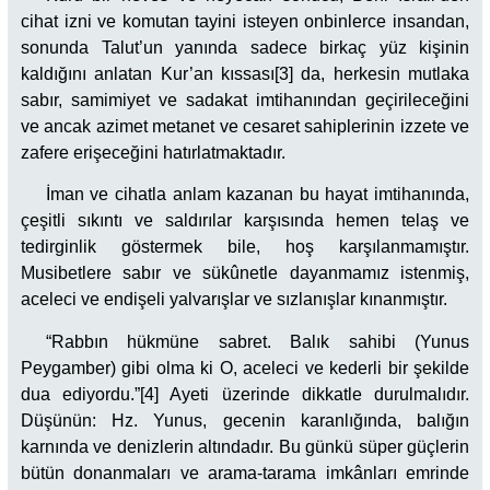
cihat izni ve komutan tayini isteyen onbinlerce insandan,
sonunda Talut’un yanında sadece birkaç yüz kişinin
kaldığını anlatan Kur’an kıssası[3] da, herkesin mutlaka
sabır, samimiyet ve sadakat imtihanından geçirileceğini
ve ancak azimet metanet ve cesaret sahiplerinin izzete ve
zafere erişeceğini hatırlatmaktadır.
İman ve cihatla anlam kazanan bu hayat imtihanında,
çeşitli sıkıntı ve saldırılar karşısında hemen telaş ve
tedirginlik göstermek bile, hoş karşılanmamıştır.
Musibetlere sabır ve sükûnetle dayanmamız istenmiş,
aceleci ve endişeli yalvarışlar ve sızlanışlar kınanmıştır.
“Rabbın hükmüne sabret. Balık sahibi (Yunus
Peygamber) gibi olma ki O, aceleci ve kederli bir şekilde
dua ediyordu.”[4] Ayeti üzerinde dikkatle durulmalıdır.
Düşünün: Hz. Yunus, gecenin karanlığında, balığın
karnında ve denizlerin altındadır. Bu günkü süper güçlerin
bütün donanmaları ve arama-tarama imkânları emrinde