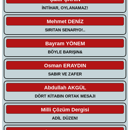
İNTİHAR, OYLANAMAZ!
Mehmet DENİZ
SIRITAN SENARYO!..
Bayram YÖNEM
BÖYLE BARIŞIN&
Osman ERAYDIN
SABIR VE ZAFER
Abdullah AKGÜL
DÖRT KİTABIN ORTAK MESAJI
Milli Çözüm Dergisi
ADİL DÜZEN!