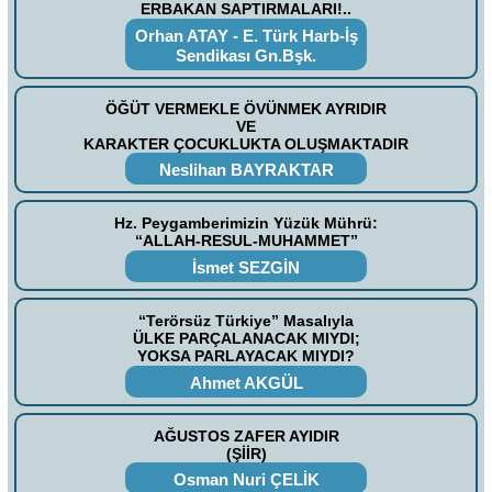
ERBAKAN SAPTIRMALARI!..
Orhan ATAY - E. Türk Harb-İş
Sendikası Gn.Bşk.
ÖĞÜT VERMEKLE ÖVÜNMEK AYRIDIR
VE
KARAKTER ÇOCUKLUKTA OLUŞMAKTADIR
Neslihan BAYRAKTAR
Hz. Peygamberimizin Yüzük Mührü:
“ALLAH-RESUL-MUHAMMET”
İsmet SEZGİN
“Terörsüz Türkiye” Masalıyla
ÜLKE PARÇALANACAK MIYDI;
YOKSA PARLAYACAK MIYDI?
Ahmet AKGÜL
AĞUSTOS ZAFER AYIDIR
(ŞİİR)
Osman Nuri ÇELİK