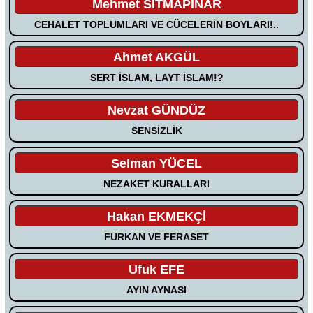
Mehmet SITMAPINAR
CEHALET TOPLUMLARI VE CÜCELERİN BOYLARI!..
Ahmet AKGÜL
SERT İSLAM, LAYT İSLAM!?
Nevzat GÜNDÜZ
SENSİZLİK
Selman YÜCEL
NEZAKET KURALLARI
Hakan EKMEKÇİ
FURKAN VE FERASET
Ufuk EFE
AYIN AYNASI