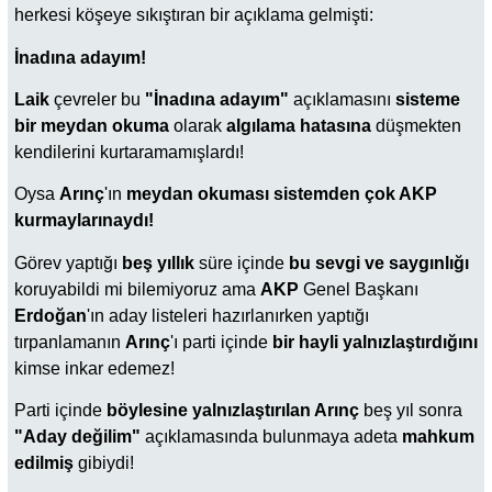
herkesi köşeye sıkıştıran bir açıklama gelmişti:
İnadına adayım!
Laik
çevreler bu
"İnadına adayım"
açıklamasını
sisteme
bir meydan okuma
olarak
algılama hatasına
düşmekten
kendilerini kurtaramamışlardı!
Oysa
Arınç
'ın
meydan okuması sistemden çok AKP
kurmaylarınaydı!
Görev yaptığı
beş yıllık
süre içinde
bu sevgi ve saygınlığı
koruyabildi mi bilemiyoruz ama
AKP
Genel Başkanı
Erdoğan
'ın aday listeleri hazırlanırken yaptığı
tırpanlamanın
Arınç
'ı parti içinde
bir hayli yalnızlaştırdığını
kimse inkar edemez!
Parti içinde
böylesine yalnızlaştırılan Arınç
beş yıl sonra
"Aday değilim"
açıklamasında bulunmaya adeta
mahkum
edilmiş
gibiydi!