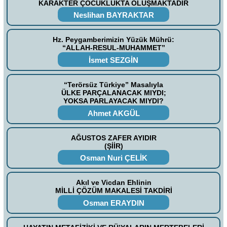
KARAKTER ÇOCUKLUKTA OLUŞMAKTADIR
Neslihan BAYRAKTAR
Hz. Peygamberimizin Yüzük Mührü:
“ALLAH-RESUL-MUHAMMET”
İsmet SEZGİN
“Terörsüz Türkiye” Masalıyla
ÜLKE PARÇALANACAK MIYDI;
YOKSA PARLAYACAK MIYDI?
Ahmet AKGÜL
AĞUSTOS ZAFER AYIDIR
(ŞİİR)
Osman Nuri ÇELİK
Akıl ve Vicdan Ehlinin
MİLLİ ÇÖZÜM MAKALESİ TAKDİRİ
Osman ERAYDIN