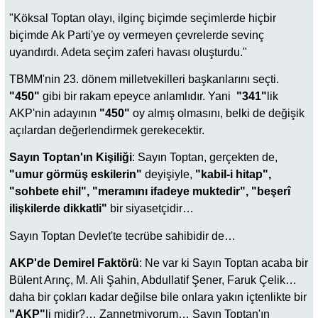
"Köksal Toptan olayı, ilginç biçimde seçimlerde hiçbir
biçimde Ak Parti'ye oy vermeyen çevrelerde sevinç
uyandırdı. Adeta seçim zaferi havası oluşturdu."
TBMM'nin 23. dönem milletvekilleri başkanlarını seçti.
"450"
gibi bir rakam epeyce anlamlıdır. Yani
"341"
lik
AKP'nin adayının
"450"
oy almış olmasını, belki de değişik
açılardan değerlendirmek gerekecektir.
Sayın Toptan'ın Kişiliği
: Sayın Toptan, gerçekten de,
"umur görmüş eskilerin"
deyişiyle,
"kabil-i hitap",
"sohbete ehil", "meramını ifadeye muktedir", "beşerî
ilişkilerde dikkatli"
bir siyasetçidir…
Sayın Toptan Devlet'te tecrübe sahibidir de…
AKP'de Demirel Faktörü
: Ne var ki Sayın Toptan acaba bir
Bülent Arınç, M. Ali Şahin, Abdullatif Şener, Faruk Çelik…
daha bir çokları kadar değilse bile onlara yakın içtenlikte bir
"AKP"
li
midir?… Zannetmiyorum… Sayın Toptan'ın