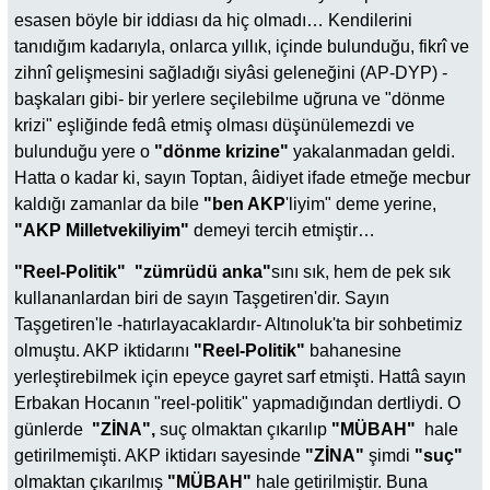
esasen böyle bir iddiası da hiç olmadı… Kendilerini
tanıdığım kadarıyla, onlarca yıllık, içinde bulunduğu, fikrî ve
zihnî gelişmesini sağladığı siyâsi geleneğini (AP-DYP) -
başkaları gibi- bir yerlere seçilebilme uğruna ve "dönme
krizi" eşliğinde fedâ etmiş olması düşünülemezdi ve
bulunduğu yere o
"dönme krizine"
yakalanmadan geldi.
Hatta o kadar ki, sayın Toptan, âidiyet ifade etmeğe mecbur
kaldığı zamanlar da bile
"ben AKP
'liyim" deme yerine,
"AKP Milletvekiliyim"
demeyi tercih etmiştir…
"Reel-Politik" "zümrüdü anka"
sını sık, hem de pek sık
kullananlardan biri de sayın Taşgetiren'dir. Sayın
Taşgetiren'le -hatırlayacaklardır- Altınoluk'ta bir sohbetimiz
olmuştu. AKP iktidarını
"Reel-Politik"
bahanesine
yerleştirebilmek için epeyce gayret sarf etmişti. Hattâ sayın
Erbakan Hocanın "reel-politik" yapmadığından dertliydi. O
günlerde
"ZİNA",
suç olmaktan çıkarılıp
"MÜBAH"
hale
getirilmemişti. AKP iktidarı sayesinde
"ZİNA"
şimdi
"suç"
olmaktan çıkarılmış
"MÜBAH"
hale getirilmiştir. Buna