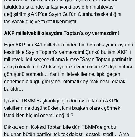
tutulduğu takdirde, anlaşılıyorki böyle bir muhtevası
değiştirilmiş AKP'de Sayın Gül'ün Cumhurbaşkanlığını
taşıyacak güç ve takat tükenmiştir.
AKP milletvekili olsaydım Toptan'a oy vermezdim!
Eğer AKP'nin 341 milletvekilinden biri ben olsaydım, oyumu
kesinlikle Sayın Toptan'a vermezdim! Çünkü bu ismi AKP'li
milletvekilleri seçecekti ama kimse "Sayın Toptan partimizin
adayı olmalı mıdır? Ona oyunuzu verir misiniz?" diye onlara
görüşünü sormadı… Yani milletvekillerine, tıpkı geçen
dönemde olduğu gibi yine "otomatik oy makinesi" olarak
bakıldı…
İyi ama TBMM Başkanlığı için dün oy kullanan AKP'li
vekillerin ne düşündükleri, kimi başkan olarak görmek
istedikleri hiç mi önemli değildi?
Dikkat edin; Köksal Toptan bile dün TBMM'de grubu
bulunan bütün partileri tek tek dolaştı, destek istedi… Ama