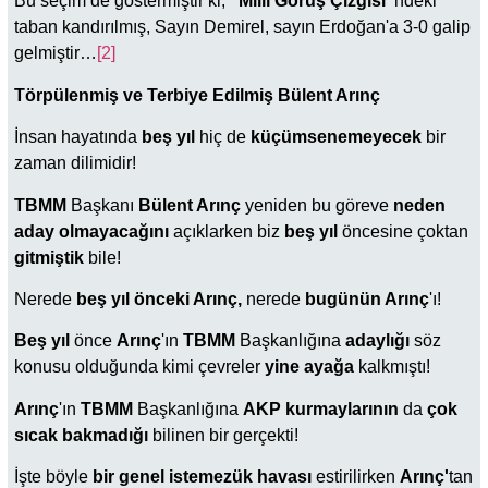
Bu seçim de göstermiştir ki,
"Millî Görüş Çizgisi"
ndeki
taban kandırılmış, Sayın Demirel, sayın Erdoğan'a 3-0 galip
gelmiştir…
[2]
Törpülenmiş ve Terbiye Edilmiş Bülent Arınç
İnsan hayatında
beş yıl
hiç de
küçümsenemeyecek
bir
zaman dilimidir!
TBMM
Başkanı
Bülent Arınç
yeniden bu göreve
neden
aday olmayacağını
açıklarken biz
beş yıl
öncesine çoktan
gitmiştik
bile!
Nerede
beş yıl önceki Arınç,
nerede
bugünün Arınç
'ı!
Beş yıl
önce
Arınç
'ın
TBMM
Başkanlığına
adaylığı
söz
konusu olduğunda kimi çevreler
yine ayağa
kalkmıştı!
Arınç
'ın
TBMM
Başkanlığına
AKP kurmaylarının
da
çok
sıcak bakmadığı
bilinen bir gerçekti!
İşte böyle
bir genel istemezük havası
estirilirken
Arınç'
tan