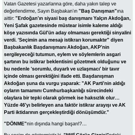
Vatan Gazetesi yazarlarına göre, daha yakın talep ve
değerlendirme, Sayın Başbakan'ın
"Baş Danışman"
ına
aittir:
"Erdoğan'ın siyasi baş danışmanı Yalçın Akdoğan,
Yeni Şafak gazetesinde müstear isimle kaleme aldığı
köşe yazısında Gül'ün aday olmaması gerektiği sinyalini
verdi. ‘Seçimin ana mesajı istikrarı korumaktır" diyen
Başbakanlık Başdanışmanı Akdoğan, AKP'nin
sergileyeceği tutumun, eylem ve söylemlerin asgari
şartının bu istikrar beklentisini gözetmek olduğunu ve
bu nedenle ‘sorumlu, duyarlı ve uzlaşmacı' bir tavır
içinde olması gerektiğini ifade etti. Başdanışman
Akdoğan şuna da vurgu yaparak: "AK Parti'nin aldığı
oyların tamamını Cumhurbaşkanlığı sürecindeki
olaylara bir tepki olarak görmek ise haksızlık olur…
Yüzde 46'yı belirleyen ana faktör istikrar arayışı ve AK
Parti iktidarının gerçekleştirdiği dönüşümdür."
"DÖNME"
nin dışında hangi başarı!?…