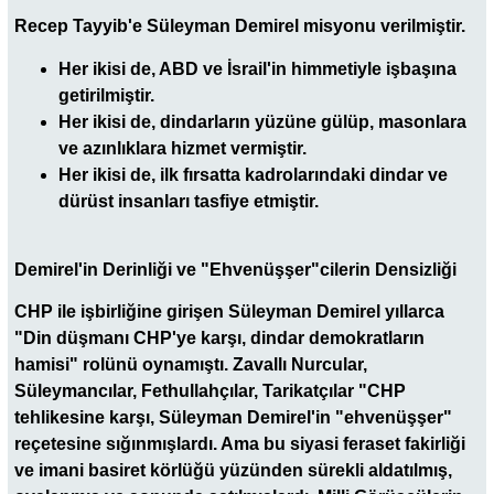
Recep Tayyib'e Süleyman Demirel misyonu verilmiştir.
Her ikisi de, ABD ve İsrail'in himmetiyle işbaşına
getirilmiştir.
Her ikisi de, dindarların yüzüne gülüp, masonlara
ve azınlıklara hizmet vermiştir.
Her ikisi de, ilk fırsatta kadrolarındaki dindar ve
dürüst insanları tasfiye etmiştir.
Demirel'in Derinliği ve "Ehvenüşşer"cilerin Densizliği
CHP ile işbirliğine girişen Süleyman Demirel yıllarca
"Din düşmanı CHP'ye karşı, dindar demokratların
hamisi" rolünü oynamıştı. Zavallı Nurcular,
Süleymancılar, Fethullahçılar, Tarikatçılar "CHP
tehlikesine karşı, Süleyman Demirel'in "ehvenüşşer"
reçetesine sığınmışlardı. Ama bu siyasi feraset fakirliği
ve imani basiret körlüğü yüzünden sürekli aldatılmış,