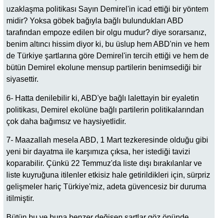
uzaklaşma politikası Sayın Demirel'in icad ettiği bir yöntem
midir? Yoksa göbek bağıyla bağlı bulundukları ABD
tarafından empoze edilen bir olgu mudur? diye sorarsanız,
benim altıncı hissim diyor ki, bu üslup hem ABD'nin ve hem
de Türkiye şartlarına göre Demirel'in tercih ettiği ve hem de
bütün Demirel ekolune mensup partilerin benimsediği bir
siyasettir.
6- Hatta denilebilir ki, ABD'ye bağlı lalettayin bir eyaletin
politikası, Demirel ekolüne bağlı partilerin politikalarından
çok daha bağımsız ve haysiyetlidir.
7- Maazallah mesela ABD, 1 Mart tezkeresinde olduğu gibi
yeni bir dayatma ile karşımıza çıksa, her istediği tavizi
koparabilir. Çünkü 22 Temmuz'da liste dışı bırakılanlar ve
liste kuyruğuna itilenler etkisiz hale getirildikleri için, sürpriz
gelişmeler hariç Türkiye'miz, adeta güvencesiz bir duruma
itilmiştir.
Bütün bu ve buna benzer değişen şartlar göz önünde