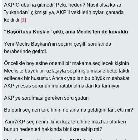
AKP Grubu'na gitmedi! Peki, neden? Nasıl olsa karar
"yukarıdan" çıkmıştı ya, AKP'li vekillerin oyları çantada
keklikti!
[1]
"Başörtüsü Köşk'e" çıktı, ama Meclis'ten de kovuldu
Yeni Meclis Başkanı'nın seçimi çeşitli soruları da
beraberinde getirdi.
Öncelikle böylesine önemli bir makama seçilecek kişinin
Meclis'te büyük bir uzlaşıyla seçilmiş olması elbette takdir
edilecek bir husustur. Ancak yapılan bu büyük mutabakat
AKP'yi esas sorunun muhatabı olmaktan kurtarmıyor.
AKP'ye sorulması gereken soru şudur:
Bu parti seçmen tercihinin ne anlama geldiğini fark etti mi?
Yani AKP seçmenin ikinci kez tercihine mazhar olurken
bunun nedenleri hakkında bir fikre sahip mi?