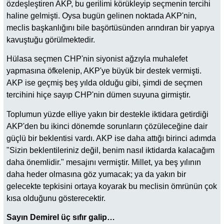
özdeşleştiren AKP, bu gerilimi körükleyip seçmenin tercihi
haline gelmişti. Oysa bugün gelinen noktada AKP'nin,
meclis başkanlığını bile başörtüsünden arındıran bir yapıya
kavuştuğu görülmektedir.
Hülasa seçmen CHP'nin siyonist ağzıyla muhalefet
yapmasına öfkelenip, AKP'ye büyük bir destek vermişti.
AKP ise geçmiş beş yılda olduğu gibi, şimdi de seçmen
tercihini hiçe sayıp CHP'nin dümen suyuna girmiştir.
Toplumun yüzde elliye yakın bir destekle iktidara getirdiği
AKP'den bu ikinci dönemde sorunların çözüleceğine dair
güçlü bir beklentisi vardı. AKP ise daha attığı birinci adımda
"Sizin beklentileriniz değil, benim nasıl iktidarda kalacağım
daha önemlidir." mesajını vermiştir. Millet, ya beş yılının
daha heder olmasına göz yumacak; ya da yakın bir
gelecekte tepkisini ortaya koyarak bu meclisin ömrünün çok
kısa olduğunu gösterecektir.
Sayın Demirel üç sıfır galip…