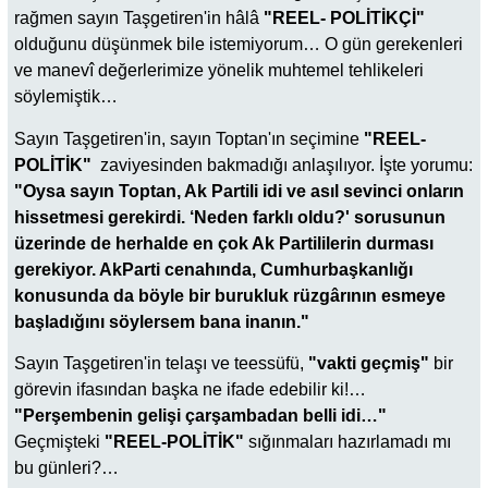
rağmen sayın Taşgetiren'in hâlâ
"REEL- POLİTİKÇİ"
olduğunu düşünmek bile istemiyorum… O gün gerekenleri
ve manevî değerlerimize yönelik muhtemel tehlikeleri
söylemiştik…
Sayın Taşgetiren'in, sayın Toptan'ın seçimine
"REEL-
POLİTİK"
zaviyesinden bakmadığı anlaşılıyor. İşte yorumu:
"Oysa sayın Toptan, Ak Partili idi ve asıl sevinci onların
hissetmesi gerekirdi. ‘Neden farklı oldu?' sorusunun
üzerinde de herhalde en çok Ak Partililerin durması
gerekiyor. AkParti cenahında, Cumhurbaşkanlığı
konusunda da böyle bir burukluk rüzgârının esmeye
başladığını söylersem bana inanın."
Sayın Taşgetiren'in telaşı ve teessüfü,
"vakti geçmiş"
bir
görevin ifasından başka ne ifade edebilir ki!…
"Perşembenin gelişi çarşambadan belli idi…"
Geçmişteki
"REEL-POLİTİK"
sığınmaları hazırlamadı mı
bu günleri?…