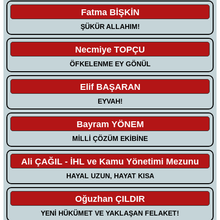
Fatma BİŞKİN
ŞÜKÜR ALLAHIM!
Necmiye TOPÇU
ÖFKELENME EY GÖNÜL
Elif BAŞARAN
EYVAH!
Bayram YÖNEM
MİLLİ ÇÖZÜM EKİBİNE
Ali ÇAĞIL - İHL ve Kamu Yönetimi Mezunu
HAYAL UZUN, HAYAT KISA
Oğuzhan ÇILDIR
YENİ HÜKÜMET VE YAKLAŞAN FELAKET!