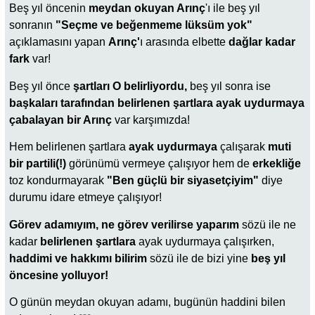
Beş yıl öncenin
meydan okuyan Arınç
'ı ile beş yıl
sonranın
"Seçme ve beğenmeme lüksüm yok"
açıklamasını yapan
Arınç'
ı arasında elbette
dağlar kadar
fark
var!
Beş yıl önce
şartları O belirliyordu,
beş yıl sonra ise
başkaları tarafından belirlenen şartlara ayak uydurmaya
çabalayan bir Arınç
var karşımızda!
Hem belirlenen şartlara
ayak uydurmaya
çalışarak
muti
bir partili(!)
görünümü vermeye çalışıyor hem de
erkekliğe
toz kondurmayarak
"Ben güçlü bir siyasetçiyim"
diye
durumu idare etmeye çalışıyor!
Görev adamıyım, ne görev verilirse yaparım
sözü ile ne
kadar
belirlenen şartlara
ayak uydurmaya çalışırken,
haddimi ve hakkımı bilirim
sözü ile de bizi yine
beş yıl
öncesine yolluyor!
O günün meydan okuyan adamı, bugünün haddini bilen