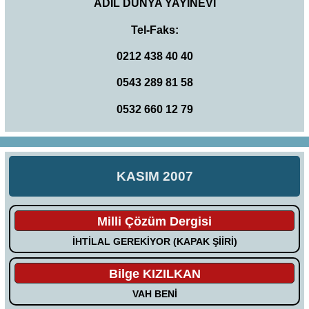
ADİL DÜNYA YAYINEVİ
Tel-Faks:
0212 438 40 40
0543 289 81 58
0532 660 12 79
KASIM 2007
Milli Çözüm Dergisi
İHTİLAL GEREKİYOR (KAPAK ŞİİRİ)
Bilge KIZILKAN
VAH BENİ