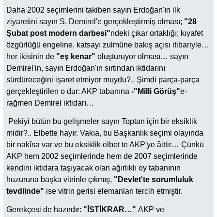
Daha 2002 seçimlerini takiben sayın Erdoğan'ın ilk
ziyaretini sayın S. Demirel'e gerçekleştirmiş olması;
"28
Şubat post modern darbesi"
ndeki çıkar ortaklığı; kıyafet
özgürlüğü engeline, katsayı zulmüne bakış açısı itibariyle…
her ikisinin de
"eş kenar"
oluşturuyor olması… sayın
Demirel'in, sayın Erdoğan'ın sırtından iktidarını
sürdüreceğini işaret etmiyor muydu?.. Şimdi parça-parça
gerçekleştirilen o dur: AKP tabanına
-"Milli Görüş"
e-
rağmen Demirel iktidarı…
Pekiyi bütün bu gelişmeler sayın Toptan için bir eksiklik
midir?.. Elbette hayır. Vakıa, bu Başkanlık seçimi olayında
bir nakîsa var ve bu eksiklik elbet te AKP'ye âittir… Çünkü
AKP hem 2002 seçimlerinde hem de 2007 seçimlerinde
kendini iktidara taşıyacak olan ağırlıklı oy tabanının
huzuruna başka vitrinle çıkmış,
"Devlet'te sorumluluk
tevdiinde"
ise vitrin gerisi elemanları tercih etmiştir.
Gerekçesi de hazırdır:
"İSTİKRAR…"
AKP ve