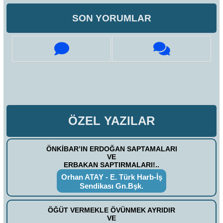
SON YORUMLAR
ÖZEL YAZILAR
ÖNKİBAR’IN ERDOĞAN SAPTAMALARI
VE
ERBAKAN SAPTIRMALARI!..
Orhan ATAY - E. Türk Harb-İş
Sendikası Gn.Bşk.
ÖĞÜT VERMEKLE ÖVÜNMEK AYRIDIR
VE