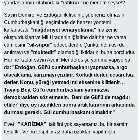
yandaşlarının kitabındaki
"istikrar"
ne menem şeyse!?…
Sayın Demirel ve Erdoğan ikilisi, hiç şüpheniz olmasın,
Cumhurbaşkanlığı seçiminde de benzer yöntemi
kullanacak,
"mağduriyet senaryolarına"
malzeme
oluşturdukları ve Millî iradenin iğfaline dair her ne varsa
cümlesini
"sil-süpür"
edeceklerdir. Çünkü, her ikisi de
anılmayı ve
"muktedir"
olamadığı iktidarını buna borçludur.
Her ne kadar sayın Aydın Menderes şu yorumu yapıyorsa
da:
"Erdoğan, Gül'ü cumhurbaşkanı yapmazsa, argo
olacak ama, karizmayı çizdirir. Korkak derler, cesaretsiz
derler. Konu, yüreği yetmedi mi eksenine kilitlenir…
Tayyip Bey, Gül'ü cumhurbaşkanı yapmazsa
demokrasiden söz etmesin. ‘Beni de Gül'ü de mağdur
ettiler' diye oy istedikten sonra artık kararının arkasında
durması gerekir. Gül cumhurbaşkanı olmalıdır."
Evet ,
"KARİZMA"
taltifini yok sayarsanız, bu bir samimi
tespittir. Ve bu tespit biraz daha uzaktan yapılmıştır.