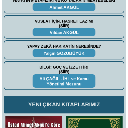
HAYATIN METAFİZİKİ VE RÜ’YALARIN MERTEBELERİ
Ahmet AKGÜL
VUSLAT İÇİN, HASRET LAZIM!
(ŞİİR)
Vildan AKGÜL
YAPAY ZEKÂ HAKİKATİN NERESİNDE?
Yalçın GÖZÜBÜYÜK
BİLGİ; GÜÇ VE İZZETTİR!
(ŞİİR)
Ali ÇAĞIL - İHL ve Kamu
Yönetimi Mezunu
YENİ ÇIKAN KİTAPLARIMIZ