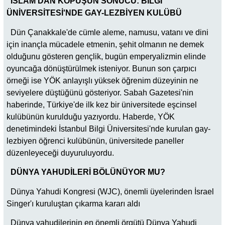
İSLAM'DAN KOPUŞUN SONUCU: BİLGİ
ÜNİVERSİTESİ'NDE GAY-LEZBİYEN KULÜBÜ
Dün Çanakkale'de cümle aleme, namusu, vatanı ve dini
için inançla mücadele etmenin, şehit olmanın ne demek
olduğunu gösteren gençlik, bugün emperyalizmin elinde
oyuncağa dönüştürülmek isteniyor. Bunun son çarpıcı
örneği ise YÖK anlayışlı yüksek öğrenim düzeyinin ne
seviyelere düştüğünü gösteriyor. Sabah Gazetesi'nin
haberinde, Türkiye'de ilk kez bir üniversitede eşcinsel
kulübünün kurulduğu yazıyordu. Haberde, YÖK
denetimindeki İstanbul Bilgi Üniversitesi'nde kurulan gay-
lezbiyen öğrenci kulübünün, üniversitede paneller
düzenleyeceği duyuruluyordu.
DÜNYA YAHUDİLERİ BÖLÜNÜYOR MU?
Dünya Yahudi Kongresi (WJC), önemli üyelerinden İsrael
Singer'ı kuruluştan çıkarma kararı aldı
Dünya yahudilerinin en önemli örgütü Dünya Yahudi