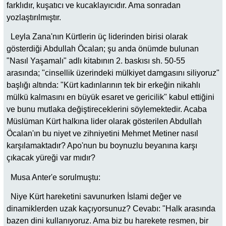
farklıdır, kuşatıcı ve kucaklayıcıdır. Ama sonradan
yozlaştırılmıştır.
Leyla Zana'nın Kürtlerin üç liderinden birisi olarak
gösterdiği Abdullah Öcalan; şu anda önümde bulunan
"Nasıl Yaşamalı" adlı kitabının 2. baskısı sh. 50-55
arasında; "cinsellik üzerindeki mülkiyet damgasını siliyoruz"
başlığı altında: "Kürt kadınlarının tek bir erkeğin nikahlı
mülkü kalmasını en büyük esaret ve gericilik" kabul ettiğini
ve bunu mutlaka değiştireceklerini söylemektedir. Acaba
Müslüman Kürt halkına lider olarak gösterilen Abdullah
Öcalan'ın bu niyet ve zihniyetini Mehmet Metiner nasıl
karşılamaktadır? Apo'nun bu boynuzlu beyanına karşı
çıkacak yüreği var mıdır?
Musa Anter'e sorulmuştu:
Niye Kürt hareketini savunurken İslami değer ve
dinamiklerden uzak kaçıyorsunuz? Cevabı: "Halk arasında
bazen dini kullanıyoruz. Ama biz bu harekete resmen, bir