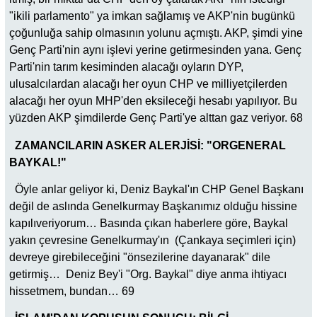
"ikili parlamento" ya imkan sağlamış ve AKP'nin bugünkü
çoğunluğa sahip olmasının yolunu açmıştı. AKP, şimdi yine
Genç Parti'nin aynı işlevi yerine getirmesinden yana. Genç
Parti'nin tarım kesiminden alacağı oyların DYP,
ulusalcılardan alacağı her oyun CHP ve milliyetçilerden
alacağı her oyun MHP'den eksileceği hesabı yapılıyor. Bu
yüzden AKP şimdilerde Genç Parti'ye alttan gaz veriyor. 68
ZAMANCILARIN ASKER ALERJİSİ: "ORGENERAL
BAYKAL!"
Öyle anlar geliyor ki, Deniz Baykal'ın CHP Genel Başkanı
değil de aslında Genelkurmay Başkanımız olduğu hissine
kapılıveriyorum… Basında çıkan haberlere göre, Baykal
yakın çevresine Genelkurmay'ın (Çankaya seçimleri için)
devreye girebileceğini "önsezilerine dayanarak" dile
getirmiş… Deniz Bey'i "Org. Baykal" diye anma ihtiyacı
hissetmem, bundan… 69