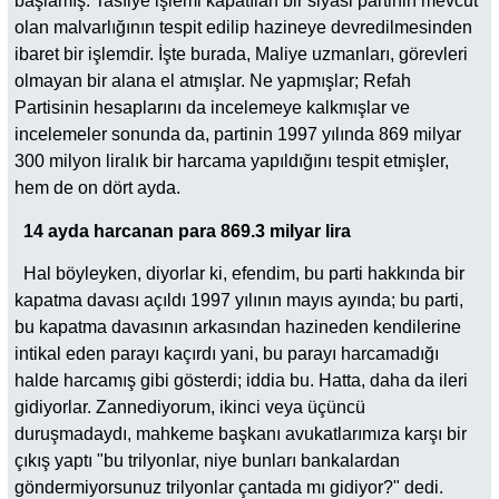
başlamış. Tasfiye işlemi kapatılan bir siyasi partinin mevcut
olan malvarlığının tespit edilip hazineye devredilmesinden
ibaret bir işlemdir. İşte burada, Maliye uzmanları, görevleri
olmayan bir alana el atmışlar. Ne yapmışlar; Refah
Partisinin hesaplarını da incelemeye kalkmışlar ve
incelemeler sonunda da, partinin 1997 yılında 869 milyar
300 milyon liralık bir harcama yapıldığını tespit etmişler,
hem de on dört ayda.
14 ayda harcanan para 869.3 milyar lira
Hal böyleyken, diyorlar ki, efendim, bu parti hakkında bir
kapatma davası açıldı 1997 yılının mayıs ayında; bu parti,
bu kapatma davasının arkasından hazineden kendilerine
intikal eden parayı kaçırdı yani, bu parayı harcamadığı
halde harcamış gibi gösterdi; iddia bu. Hatta, daha da ileri
gidiyorlar. Zannediyorum, ikinci veya üçüncü
duruşmadaydı, mahkeme başkanı avukatlarımıza karşı bir
çıkış yaptı "bu trilyonlar, niye bunları bankalardan
göndermiyorsunuz trilyonlar çantada mı gidiyor?" dedi.