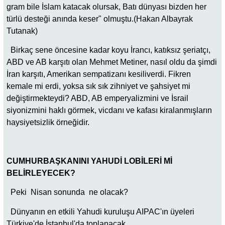
gram bile İslam katacak olursak, Batı dünyası bizden her
türlü desteği anında keser" olmuştu.(Hakan Albayrak
Tutanak)
Birkaç sene öncesine kadar koyu İrancı, katıksız şeriatçı,
ABD ve AB karşıtı olan Mehmet Metiner, nasıl oldu da şimdi
İran karşıtı, Amerikan sempatizanı kesiliverdi. Fikren
kemale mi erdi, yoksa sık sık zihniyet ve şahsiyet mi
değiştirmekteydi? ABD, AB emperyalizmini ve İsrail
siyonizmini haklı görmek, vicdanı ve kafası kiralanmışların
haysiyetsizlik örneğidir.
CUMHURBAŞKANINI YAHUDİ LOBİLERİ Mİ
BELİRLEYECEK?
Peki Nisan sonunda ne olacak?
Dünyanın en etkili Yahudi kuruluşu AIPAC'ın üyeleri
Türkiye'de İstanbul'da toplanacak.