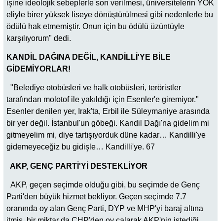
işine ideolojik sebeplerle son verilmesi, üniversitelerin YÖK
eliyle birer yüksek liseye dönüştürülmesi gibi nedenlerle bu
ödülü hak etmemiştir. Onun için bu ödülü üzüntüyle
karşılıyorum" dedi.
KANDİL DAĞINA DEĞİL, KANDİLLİ'YE BİLE
GİDEMİYORLAR!
"Belediye otobüsleri ve halk otobüsleri, teröristler
tarafından molotof ile yakıldığı için Esenler'e giremiyor."
Esenler denilen yer, Irak'ta, Erbil ile Süleymaniye arasında
bir yer değil. İstanbul'un göbeği. Kandil Dağı'na gidelim mi
gitmeyelim mi, diye tartışıyorduk düne kadar… Kandilli'ye
gidemeyeceğiz bu gidişle… Kandilli'ye. 67
AKP, GENÇ PARTİ'Yİ DESTEKLİYOR
AKP, geçen seçimde olduğu gibi, bu seçimde de Genç
Parti'den büyük hizmet bekliyor. Geçen seçimde 7.7
oranında oy alan Genç Parti, DYP ve MHP'yi baraj altına
itmiş, bir miktar da CHP'den oy çalarak AKP'nin istediği