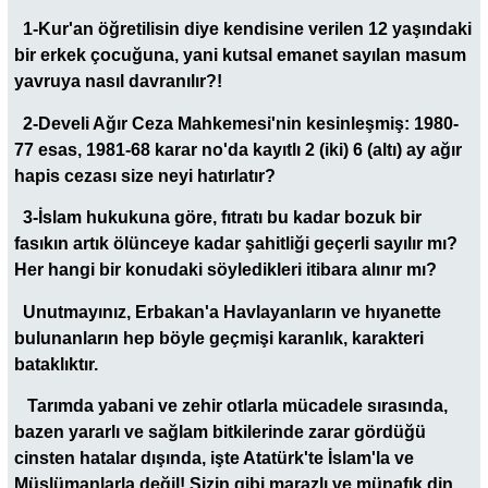
1-Kur'an öğretilisin diye kendisine verilen 12 yaşındaki
bir erkek çocuğuna, yani kutsal emanet sayılan masum
yavruya nasıl davranılır?!
2-Develi Ağır Ceza Mahkemesi'nin kesinleşmiş: 1980-
77 esas, 1981-68 karar no'da kayıtlı 2 (iki) 6 (altı) ay ağır
hapis cezası size neyi hatırlatır?
3-İslam hukukuna göre, fıtratı bu kadar bozuk bir
fasıkın artık ölünceye kadar şahitliği geçerli sayılır mı?
Her hangi bir konudaki söyledikleri itibara alınır mı?
Unutmayınız, Erbakan'a Havlayanların ve hıyanette
bulunanların hep böyle geçmişi karanlık, karakteri
bataklıktır.
Tarımda yabani ve zehir otlarla mücadele sırasında,
bazen yararlı ve sağlam bitkilerinde zarar gördüğü
cinsten hatalar dışında, işte Atatürk'te İslam'la ve
Müslümanlarla değil! Sizin gibi marazlı ve münafık din