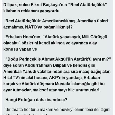
Dilipak; solcu Fikret Başkaya'nın:"Reel Atatürkçülük"
kitabının reklamını yapıyordu.
Reel Atatürkçülük: Amerikancılıkmış, Amerikan üsleri
açmakmış, NATO'ya bağımlılıkmış!?
Erbakan Hoca'nın: "Atatürk yaşasaydı, Milli Görüşçü
olacaktı" sözlerini kendi aklınca ve ayarınca alay
konusu yapan ve
"Doğu Perinçek'le Ahmet Akgül'ün Atatürk'ü aynı mı?"
diye soran Abdurrahman Dilipak ve kendisi gibi
Amerikalı Yahudi vakıflarından ara sıra maaş-bağış alan
Hilal TV'nin akıl hocası, AKP'nin yandaşı, Erbakan
karşıtı ve Atatürk düşmanı Mustafa İslamoğlu gibi bu
ayar tutmazlar, malesef utanmayı bile unutmuşlar!.
Hangi Erdoğan daha inandırıcı?
Bir tarafta her türlü makam ve mevkiyi elinin tersi ile ittiğini