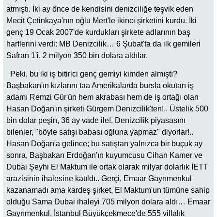
atmıştı. İki ay önce de kendisini denizciliğe teşvik eden
Mecit Çetinkaya'nın oğlu Mert'le ikinci şirketini kurdu. İki
genç 19 Ocak 2007'de kurdukları şirkete adlarının baş
harflerini verdi: MB Denizcilik… 6 Şubat'ta da ilk gemileri
Safran 1'i, 2 milyon 350 bin dolara aldılar.
Peki, bu iki iş bitirici genç gemiyi kimden almıştı?
Başbakan'ın kızlarını taa Amerikalarda bursla okutan iş
adamı Remzi Gür'ün hem akrabası hem de iş ortağı olan
Hasan Doğan'ın şirketi Gürgem Denizcilik'ten!.. Üstelik 500
bin dolar peşin, 36 ay vade ile!. Denizcilik piyasasını
bilenler, "böyle satışı babası oğluna yapmaz" diyorlar!..
Hasan Doğan'a gelince; bu satıştan yalnızca bir buçuk ay
sonra, Başbakan Erdoğan'ın kuyumcusu Cihan Kamer ve
Dubai Şeyhi El Maktum ile ortak olarak milyar dolarlık İETT
arazisinin ihalesine katıldı.. Gerçi, Emaar Gayrımenkul
kazanamadı ama kardeş şirket, El Maktum'un tümüne sahip
olduğu Sama Dubai ihaleyi 705 milyon dolara aldı… Emaar
Gayrımenkul, İstanbul Büyükçekmece'de 555 villalık