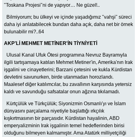
"Toskana Projesi"ni de yapıyor… Ne güzel!..
Bilmiyorum; bu ülkeyi ve içinde yaşadığımız "vahşi" süreci
daha iyi anlatabilecek bundan daha açık, daha net bir örnek
bulunabilir mi?..64
AKP'Lİ MEHMET METİNER'İN TİYNİYETİ
Ulusal Kanal Ufuk Ötesi programına Nevruz Bayramıyla
ilgili tartışamaya katılan Mehmet Metiner'in, Amerika'nın Irak
işgalini ve cinayetlerini; Barzani çetesini ve kukla Kürdistan
devletini savunurken, birde utanmadan horozlandı.
Maalesef diğer katılımcılar, bu zavallının karşısında yetersiz
kaldı ve savunduğu safsatalar onun ağzına tıkılamadı.
Kürtçülük ve Türkçülük; Siyonizmin Osmanlı'yı ve İslam
dünyasını parçalama niyetiyle başlattığı ırkçılık
kışkırtmasının bir parçasıdır. Kürdistan hayalinin, ABD
emperyalizminin Irak işgalinin temel hedeflerinden birisi
olduğunu bilmeyen kalmamıştır. Ama Atatürk milliyetçiliği