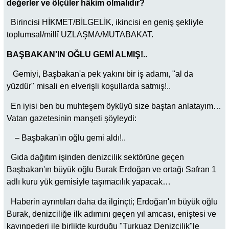
değerler ve ölçüler hâkim olmalıdır?
Birincisi HİKMET/BİLGELİK, ikincisi en geniş şekliyle
toplumsal/millî UZLAŞMA/MUTABAKAT.
BAŞBAKAN'IN OĞLU GEMİ ALMIŞ!..
Gemiyi, Başbakan'a pek yakını bir iş adamı, "al da
yüzdür" misali en elverişli koşullarda satmış!..
En iyisi ben bu muhteşem öyküyü size baştan anlatayım…
Vatan gazetesinin manşeti şöyleydi:
– Başbakan'ın oğlu gemi aldı!..
Gıda dağıtım işinden denizcilik sektörüne geçen
Başbakan'ın büyük oğlu Burak Erdoğan ve ortağı Safran 1
adlı kuru yük gemisiyle taşımacılık yapacak…
Haberin ayrıntıları daha da ilginçti; Erdoğan'ın büyük oğlu
Burak, denizciliğe ilk adımını geçen yıl amcası, eniştesi ve
kayınpederi ile birlikte kurduğu "Turkuaz Denizcilik"le