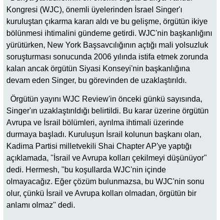
Kongresi (WJC), önemli üyelerinden İsrael Singer'ı
kuruluştan çıkarma kararı aldı ve bu gelişme, örgütün ikiye
bölünmesi ihtimalini gündeme getirdi. WJC'nin başkanlığını
yürütürken, New York Başsavcılığının açtığı mali yolsuzluk
soruşturması sonucunda 2006 yılında istifa etmek zorunda
kalan ancak örgütün Siyasi Konseyi'nin başkanlığına
devam eden Singer, bu görevinden de uzaklaştırıldı.
Örgütün yayını WJC Review'in önceki günkü sayısında,
Singer'ın uzaklaştırıldığı belirtildi. Bu karar üzerine örgütün
Avrupa ve İsrail bölümleri, ayrılma ihtimali üzerinde
durmaya başladı. Kuruluşun İsrail kolunun başkanı olan,
Kadima Partisi milletvekili Shai Chapter AP'ye yaptığı
açıklamada, ''İsrail ve Avrupa kolları çekilmeyi düşünüyor''
dedi. Hermesh, ''bu koşullarda WJC'nin içinde
olmayacağız. Eğer çözüm bulunmazsa, bu WJC'nin sonu
olur, çünkü İsrail ve Avrupa kolları olmadan, örgütün bir
anlamı olmaz'' dedi.