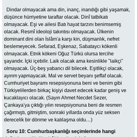
Dindar olmayacak ama din, inanç, inandığı gibi yaşamak,
düşünce hürriyetine taraftar olacak. Dinî tatbikatı
olmayacak. Eşi ve ailesi Batı hayat tarzını benimsemiş
olacak. Resmî ideoloji takıntısı olmayacak. Ülkenin
dominant dini olan İslâm'a karşı kin, düşmanlık, nefret
beslemeyecek. Sefarad, Eşkenaz, Sabataycı kökenli
olmayacak. Etnik kökeni Oğuz Türkü olursa tercihe
şayandır. İçki içebilir. Laik olacak ama kesinlikle "laikçi"
olmayacak. Üç-beş yabancı dil bilecek. Eşitlikçi olacak,
ayırım yapmayacak. Mal ve servet beyanı şeffaf olacak.
Cumhuriyet bayramı resepsiyonuna beni ve benim gibi
Türkiyelilerden birkaç kişiyi davet edecek kadar geniş ve
kucaklayıcı olacak. (Sayın Ahmet Necdet Sezer,
Çankaya'ya çıktığı yılın resepsiyonuna beni de resmen
çağırmıştı, gitmiştim, sonraki yıllarda onda yüz seksen
derecelik bir dönme ve katılaşma oldu…)
Soru 10: Cumhurbaşkanlığı seçimlerinde hangi