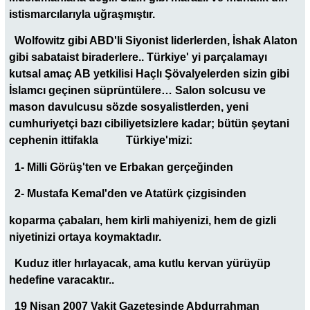
istismarcılarıyla uğraşmıştır.
Wolfowitz gibi ABD'li Siyonist liderlerden, İshak Alaton
gibi sabataist biraderlere.. Türkiye' yi parçalamayı
kutsal amaç AB yetkilisi Haçlı Şövalyelerden sizin gibi
İslamcı geçinen süprüntülere… Salon solcusu ve
mason davulcusu sözde sosyalistlerden, yeni
cumhuriyetçi bazı cibiliyetsizlere kadar; bütün şeytani
cephenin ittifakla Türkiye'mizi:
1- Milli Görüş'ten ve Erbakan gerçeğinden
2- Mustafa Kemal'den ve Atatürk çizgisinden
koparma çabaları, hem kirli mahiyenizi, hem de gizli
niyetinizi ortaya koymaktadır.
Kuduz itler hırlayacak, ama kutlu kervan yürüyüp
hedefine varacaktır..
19 Nisan 2007 Vakit Gazetesinde Abdurrahman