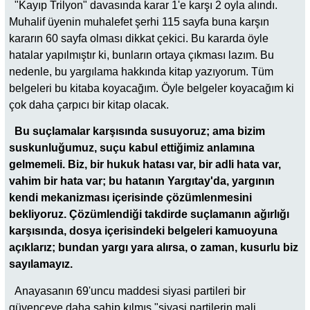
"Kayıp Trilyon" davasında karar 1'e karşı 2 oyla alındı.
Muhalif üyenin muhalefet şerhi 115 sayfa buna karşın
kararın 60 sayfa olması dikkat çekici. Bu kararda öyle
hatalar yapılmıştır ki, bunların ortaya çıkması lazım. Bu
nedenle, bu yargılama hakkında kitap yazıyorum. Tüm
belgeleri bu kitaba koyacağım. Öyle belgeler koyacağım ki
çok daha çarpıcı bir kitap olacak.
Bu suçlamalar karşısında susuyoruz; ama bizim
suskunluğumuz, suçu kabul ettiğimiz anlamına
gelmemeli. Biz, bir hukuk hatası var, bir adli hata var,
vahim bir hata var; bu hatanın Yargıtay'da, yargının
kendi mekanizması içerisinde çözümlenmesini
bekliyoruz. Çözümlendiği takdirde suçlamanın ağırlığı
karşısında, dosya içerisindeki belgeleri kamuoyuna
açıklarız; bundan yargı yara alırsa, o zaman, kusurlu biz
sayılamayız.
Anayasanın 69'uncu maddesi siyasi partileri bir
güvenceye daha sahip kılmış "siyasi partilerin mali