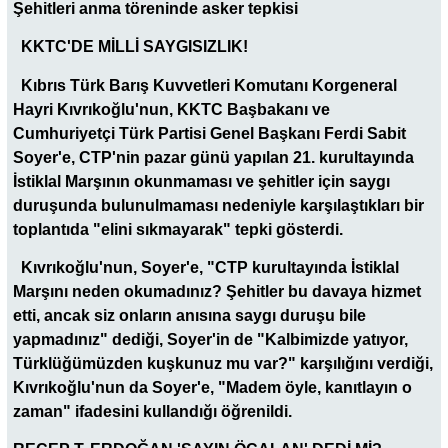
Şehitleri anma töreninde asker tepkisi
KKTC'DE MİLLİ SAYGISIZLIK!
Kıbrıs Türk Barış Kuvvetleri Komutanı Korgeneral
Hayri Kıvrıkoğlu'nun, KKTC Başbakanı ve
Cumhuriyetçi Türk Partisi Genel Başkanı Ferdi Sabit
Soyer'e, CTP'nin pazar günü yapılan 21. kurultayında
İstiklal Marşının okunmaması ve şehitler için saygı
duruşunda bulunulmaması nedeniyle karşılaştıkları bir
toplantıda "elini sıkmayarak" tepki gösterdi.
Kıvrıkoğlu'nun, Soyer'e, "CTP kurultayında İstiklal
Marşını neden okumadınız? Şehitler bu davaya hizmet
etti, ancak siz onların anısına saygı duruşu bile
yapmadınız" dediği, Soyer'in de "Kalbimizde yatıyor,
Türklüğümüzden kuşkunuz mu var?" karşılığını verdiği,
Kıvrıkoğlu'nun da Soyer'e, "Madem öyle, kanıtlayın o
zaman" ifadesini kullandığı öğrenildi.