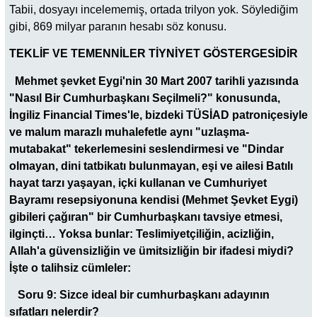
Tabii, dosyayı incelememiş, ortada trilyon yok. Söylediğim
gibi, 869 milyar paranın hesabı söz konusu.
TEKLİF VE TEMENNİLER TİYNİYET GÖSTERGESİDİR
Mehmet şevket Eygi'nin 30 Mart 2007 tarihli yazısında
"Nasıl Bir Cumhurbaşkanı Seçilmeli?" konusunda,
İngiliz Financial Times'le, bizdeki TÜSİAD patroniçesiyle
ve malum marazlı muhalefetle aynı "uzlaşma-
mutabakat" tekerlemesini seslendirmesi ve "Dindar
olmayan, dini tatbikatı bulunmayan, eşi ve ailesi Batılı
hayat tarzı yaşayan, içki kullanan ve Cumhuriyet
Bayramı resepsiyonuna kendisi (Mehmet Şevket Eygi)
gibileri çağıran" bir Cumhurbaşkanı tavsiye etmesi,
ilginçti… Yoksa bunlar: Teslimiyetçiliğin, acizliğin,
Allah'a güvensizliğin ve ümitsizliğin bir ifadesi miydi?
İşte o talihsiz cümleler:
Soru 9: Sizce ideal bir cumhurbaşkanı adayının
sıfatları nelerdir?