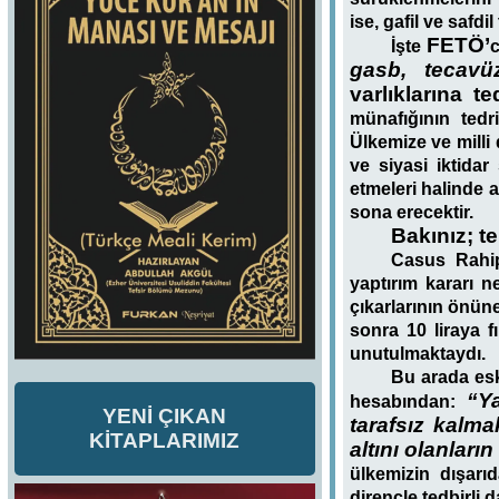
ise, gafil ve safd
FETÖ’
İşte
c
gasb, tecavü
varlıklarına 
münafığının tedri
Ülkemize ve milli 
ve siyasi iktidar
etmeleri halinde a
sona erecektir.
Bakınız; t
Casus Rahip
yaptırım kararı ne
çıkarlarının önüne
sonra 10 liraya 
unutulmaktaydı.
Bu arada eski
“Ya
hesabından:
YENİ ÇIKAN
tarafsız kalma
KİTAPLARIMIZ
altını olanları
ülkemizin dışarıd
dirençle tedbirli 