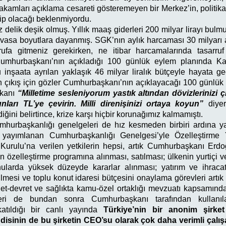
akamları açıklama cesareti gösteremeyen bir Merkez’in, politika
ip olacağı beklenmiyordu.
 delik deşik olmuş. Yıllık maaş giderleri 200 milyar lirayı bul
evasa boyutlara dayanmış. SGK’nın aylık harcaması 30 milyarı
ufa gitmeniz gerekirken, ne itibar harcamalarında tasarru
mhurbaşkanı’nın açıkladığı 100 günlük eylem planında Kan
inşaata ayrılan yaklaşık 46 milyar liralık bütçeyle hayata ge
n çıkış için gözler Cumhurbaşkanı’nın açıklayacağı 100 günlük
kanı
“Milletime sesleniyorum yastık altından dövizlerinizi çık
unları TL’ye çevirin. Milli direnişinizi ortaya koyun”
diyer
ğini belirtince, krize karşı hiçbir korunağımız kalmamıştı.
hurbaşkanlığı genelgeleri de hız kesmeden birbiri ardına ya
yayımlanan Cumhurbaşkanlığı Genelgesi’yle Özelleştirme
urulu’na verilen yetkilerin hepsi, artık Cumhurbaşkanı Erdoğ
n özelleştirme programına alınması, satılması; ülkenin yurtiçi 
onularda yüksek düzeyde kararlar alınması; yatırım ve ihracatı
dilmesi ve toplu konut idaresi bütçesini onaylama görevleri art
işlet-devret ve sağlıkta kamu-özel ortaklığı mevzuatı kapsamı
leri de bundan sonra Cumhurbaşkanı tarafından kullanıl
atıldığı bir canlı yayında
Türkiye’nin bir anonim şirket
ndisinin de bu şirketin CEO’su olarak çok daha verimli çalış