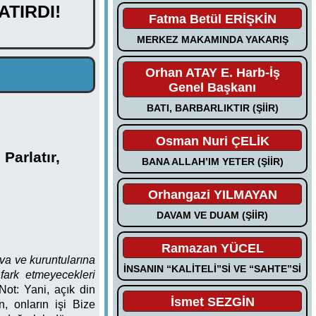
ATIRDI!
Fatma Betül ERİŞKİN
MERKEZ MAKAMINDA YAKARIŞ
Orhan ATAY E. Harb-İş
Genel Başkanı
BATI, BARBARLIKTIR (ŞİİR)
Osman Nuri ÇELİK
Parlatır,
BANA ALLAH’IM YETER (ŞİİR)
Orhangazi YILMAYAN
DAVAM VE DUAM (ŞİİR)
Ramazan YÜCEL
va ve kuruntularına
İNSANIN “KALİTELİ”Sİ VE “SAHTE”Sİ
 fark etmeyecekleri
[Not:
Yani, açık din
İsmet SEZGİN
 onların işi Bize