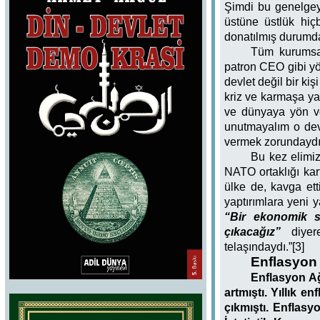
Şimdi bu genelgeyl
üstüne üstlük hiç
donatılmış durumd
Tüm kurumsal
patron CEO gibi yö
devlet değil bir ki
kriz ve karmaşa ya
ve dünyaya yön ve
unutmayalım o devi
vermek zorundaydı
Bu kez elimiz
NATO ortaklığı kar
ülke de, kavga et
yaptırımlara yeni y
“Bir ekonomik s
çıkacağız”
diye
telaşındaydı.”[3]
Enflasyon 
Enflasyon Ağu
artmıştı. Yıllık e
çıkmıştı. Enflasy