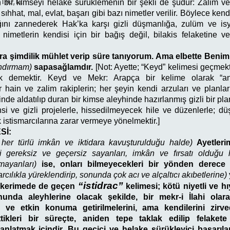
,110,12
n bir kimseyi helake sürüklemenin bir şekli de şudur: Zalim 
sıhhat, mal, evlat, başarı gibi bazı nimetler verilir. Böylece ken
ğını zannederek Hak’ka karşı gizli düşmanlığa, zulüm ve isy
nimetlerin kendisi için bir bağış değil, bilakis felaketine v
ra şimdilik mühlet verip süre tanıyorum. Ama elbette Ben
andırmam)
sapasağlamdır.
[Not:
Ayette; “Keyd” kelimesi geçmek
k demektir. Keyd ve Mekr: Arapça bir kelime olarak “a
hain ve zalim rakiplerin; her şeyin kendi arzuları ve planla
inde aldatılıp duran bir kimse aleyhinde hazırlanmış gizli bir pla
i ve gizli projelerle, hissedilmeyecek hile ve düzenlerle; d
istismarcılarına zarar vermeye yönelmektir.]
Sİ:
her türlü imkân ve iktidara kavuşturulduğu halde)
Ayetlerim
i gereksiz ve geçersiz sayanları, imkân ve fırsatı olduğu h
ayanları)
ise, onları bilmeyecekleri bir yönden derec
arcılıkla yüreklendirip, sonunda çok acı ve alçaltıcı akıbetlerine)
“istidrac”
i kerimede de geçen
kelimesi; kötü niyetli ve hıy
nunda aleyhlerine olacak şekilde, bir mekr-i İlahi ola
in ve etkin konuma getirilmelerini, ama kendilerini zirv
tikleri bir süreçte, aniden tepe taklak edilip felakete
anlatmak içindir. Bu geçici ve helake sürükleyici başarıları