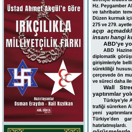
Hz. Peygamber Ale
ve tahribatın tem
Düzen kurmak için
275 ve 279. ayetl
açıp açmadıkl
insanı hangi 
ABD’ye yol
ABD Hazine B
diplomatik görüş
girişimleriyle be
sürekliliği husus
çerçevede ön muta
ve süreci daha ile
Wall Stre
yaptırımlar yol
Türkiye’yle 
trafiği sürerken 
yeni yaptırımlar
Türkiye’den ga
hatırlatmışlardı.
görüşmelerde 