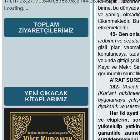
171,117,28,27,170,6401,6356,98,3,144,26,4,145,113,17,6330,1
kalmıştır. Bilmede
Loading....
birine, bu dünyada 
ve yanılgı olmadı
tükenmektedir. Bu 
TOPLAM
etmemektedir.]
ZİYARETÇİLERİMİZ
45- Ben onla
tedbirim ve cezal
gizli plan yapma
konuluncaya kadar 
yolunda gittiği şekl
Keyd ve Mekr: Sins
görünümlü münafık 
A’RAF SURE
182-
(Ancak 
YENİ ÇIKACAK
(Kur’ani hükümler
KİTAPLARIMIZ
uygulamaya çalışm
riyakârlık ve istism
Her iki ayet
ve ekiplerin; so
yükseltilip yetk
garantide zannet
sürüklenmelerini 