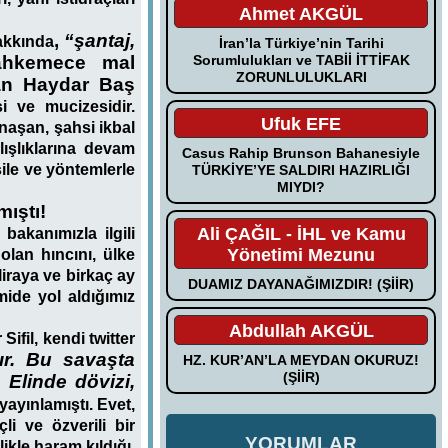
Ahmet AKGÜL
,
“şantaj,
akkında
İran’la Türkiye’nin Tarihi
Sorumlulukları ve TABİİ İTTİFAK
ahkemece mal
ZORUNLULUKLARI
nan
Haydar Baş
si ve mucizesidir.
Ufuk EFE
anaşan, şahsi ikbal
lışlıklarına devam
Casus Rahip Brunson Bahanesiyle
sile ve yöntemlerle
TÜRKİYE’YE SALDIRI HAZIRLIĞI
MIYDI?
ıştı!
Ali ÇAĞIL - İHL ve Kamu
akanımızla ilgili
Yönetimi Mezunu
 olan hıncını, ülke
liraya ve birkaç ay
DUAMIZ DAYANAĞIMIZDIR! (ŞİİR)
ide yol aldığımız
Abdullah AKGÜL
ifil, kendi twitter
ır. Bu savaşta
HZ. KUR’AN’LA MEYDAN OKURUZ!
(ŞİİR)
 Elinde dövizi,
 yayınlamıştı. Evet,
li ve özverili bir
YORUMLAR
ikle haram kıldığı,