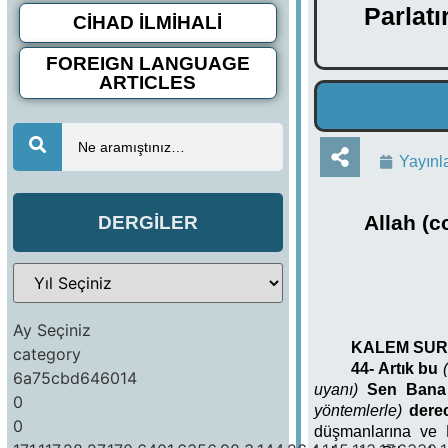
Parlat
CİHAD İLMİHALİ
FOREIGN LANGUAGE
ARTICLES
Ne aramıştınız…
Yayınl
Allah (c
DERGİLER
Ay Seçiniz
KALEM SUR
category
44- Artık bu
6a75cbd646014
uyanı)
Sen Bana b
0
yöntemlerle)
dere
0
düşmanlarına ve 