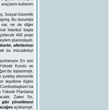
 araçlarını kullanım
muş. Sosyal Güvenlik
 aşmış. Bu durumda
f var, ne de diğer
al İstanbul başta
çirilecek 400 proje
 eylem planındaydı.
artın, altınlarınızı
ek bu mücadeleyi
yınlanıyor. En son
 Yüksek Kurulu ve
an’da toplanmıştı.
ve yurtdışı ekonomik
n teşvikine ilişkin
ık Cumhurbaşkanı’na
nda Yüksek Planlama
acaktı. Zaten Sn.
 gibi yönetilmesi
acağını
açıklamıştı.