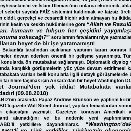
yhisselam’ın ve İslam Uleması’nın onlarca ekonomik, ahla
el sebebi saydığı FAİZ sistemini kaldırmak ve faizsiz üreti
 ciddi, gerçekçi ve cesaretli hiçbir adım atmayan bu iktida
“Allah ve Rasul
erinin kesin ve keskin hükümlerine göre
arı, kumarın ve fuhşun her çeşidini yaygınlaş
konuma sokacağı?”
sorularının fetvalarını niye yazmazla
lanan heyet de bir işe yaramamıştı!
akanlığı tarafından açıklanan yaptırım kararı sonrası ik
meler devam ederken önemli bir gelişme yaşanmıştı. Türkiy
lli konularda ön mutabakat sağlanmıştı. Diplomatik diyalog
unda karşılıklı görüşmelerin yüz yüze devam ettirilmesi ka
bakata varılan belli konularla ilgili detaylı görüşmelerd
ri tarihlere taşımak için Ankara’dan bir heyet Washington DC
et Journal’den şok iddia! Mutabakata varıla
dadır! (09.08.2018)
ABD’nin arasında Papaz Andrew Brunson ve yaptırım krizin
ABD’li gazete Wall Street Journal, yapılan temaslardan sonu
ın çıkacağını yazmıştı. Gazeteye konuşan Amerikalı ye
ranti alamadığını ve bu nedenle yeni yaptırımların
,
“Washington’d
 ABD’li yetkililere dayandırılarak
ABD’li ve Türk yetkililer, Türkiye’nin ekonomi