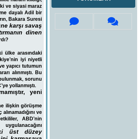
ki ve siyasi maraz
me dayalı Adil bir
rın, Bakara Suresi
üne karşı savaş
tırmanın dinen
rdı?
i ülke arasındaki
e’nin iyi niyetli
 ve yapıcı tutumun
rarı alınmıştı. Bu
e bulunmak, sorunu
’ye yollanmıştı.
mamıştır, yeni
e ilişkin görüşme
ç alınamadığını ve
tkililer, ABD’nin
 uygulanacağını
aki üst düzey
sini karmaşaya