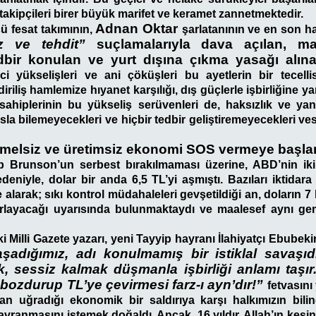
il takipçileri birer büyük marifet ve keramet zannetmektedir.
Adnan Oktar
ü fesat takımının,
şarlatanının ve en son h
z ve tehdit”
suçlamalarıyla dava açılan, m
tedbir konulan ve yurt dışına çıkma yasağı alı
ci yükselişleri ve ani çöküşleri bu ayetlerin bir tecelli
diriliş hamlemize hıyanet karşılığı, dış güçlerle işbirliğine y
 sahiplerinin bu yükseliş serüvenleri de, haksızlık ve yan
sla bilemeyecekleri ve hiçbir tedbir geliştiremeyecekleri ve
emelsiz ve üretimsiz ekonomi SOS vermeye başlam
 Brunson’un serbest bırakılmaması üzerine, ABD’nin iki b
deniyle, dolar bir anda 6,5 TL’yi aşmıştı. Bazıları iktidara
 alarak; sıkı kontrol müdahaleleri gevşetildiği an, doların 7 
fırlayacağı uyarısında bulunmaktaydı ve maalesef aynı gem
 Milli Gazete yazarı, yeni Tayyip hayranı İlahiyatçı Ebubekir S
şadığımız, adı konulmamış bir istiklal savaşıd
k, sessiz kalmak düşmanla işbirliği anlamı taşır.
n bozdurup TL’ye çevirmesi farz-ı ayn’dır!”
fetvasını
an uğradığı ekonomik bir saldırıya karşı halkımızın bilinç
davranmasını istemek doğaldı. Ancak, 16 yıldır, Allah’ın kesinl