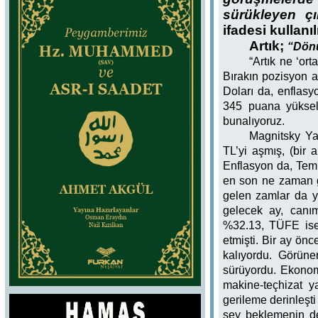
sürükleyen ç
ifadesi kullanıl
Artık;
“Dön
“Artık ne ‘or
Bırakın pozisyon 
Doları da, enflas
345 puana yükselm
bunalıyoruz.
Magnitsky Ya
TL’yi aşmış, (bir
Enflasyon da, Tem
en son ne zaman g
gelen zamlar da y
gelecek ay, canı
%32.13, TÜFE ise 
etmişti. Bir ay ön
kalıyordu. Görüne
sürüyordu. Ekonom
makine-teçhizat y
gerileme derinleşt
şey beklemenin de