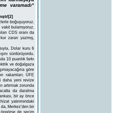
üme varamadı”
ştı![2]
izlerle boğuşuyoruz.
 vakit bulamıyoruz.
i olan CDS oranı da
kur zararı yazmış,
ıyla, Dolar kuru 6
ışını sürdürüyordu.
a 10 puanlık farkı
ktrik ve doğalgaza
taşımayacağına göre
yon rakamları; ÜFE
 daha yeni revize
an artırmak zorunda
racatta da daralma
nkası, bir ay önce
izat yatırımındaki
 da, Merkez’den bir
, öngörse de seçim