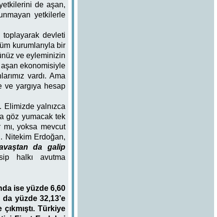
etkilerini de aşan,
unmayan yetkilerle
 toplayarak devleti
tüm kurumlarıyla bir
zünüz ve eyleminizin
rı aşan ekonomisiyle
larımız vardı. Ama
ye ve yargıya hesap
. Elimizde yalnızca
ına göz yumacak tek
r mı, yoksa mevcut
tı. Nitekim Erdoğan,
avaştan da galip
esip halkı avutma
ında ise yüzde 6,60
da da yüzde 32,13’e
 çıkmıştı. Türkiye