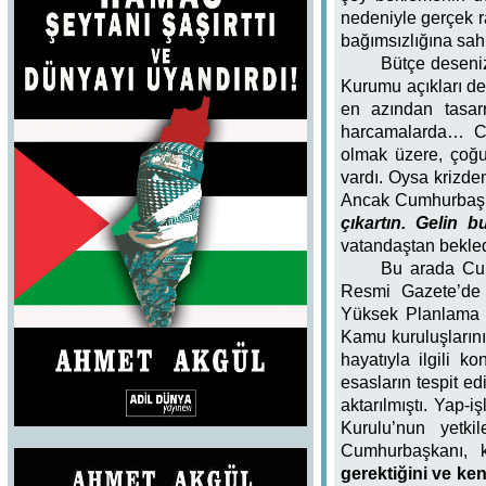
nedeniyle gerçek r
bağımsızlığına sah
Bütçe deseniz
Kurumu açıkları d
en azından tasarr
harcamalarda… Cu
olmak üzere, çoğu 
vardı. Oysa krizde
Ancak Cumhurbaş
çıkartın. Gelin b
vatandaştan bekledi
Bu arada Cum
Resmi Gazete’de 
Yüksek Planlama K
Kamu kuruluşlarını
hayatıyla ilgili k
esasların tespit e
aktarılmıştı. Yap-
Kurulu’nun yetki
Cumhurbaşkanı, k
gerektiğini ve ke