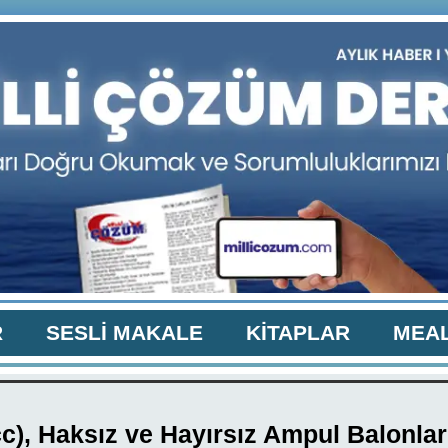
R
SESLİ MAKALE
KİTAPLAR
MEAL
cc), Haksız ve Hayırsız Ampul Balonları