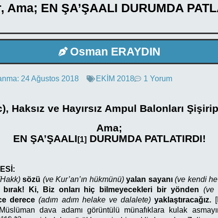
ır, Ama; EN ŞA’ŞAALI DURUMDA PATL
Osman ERAYDIN
anma:
24 Ağustos 2018
EKİM 2018
1 Yorum
c), Haksız ve Hayırsız Ampul Balonları Şişirip 
Ama;
EN ŞA’ŞAALI
DURUMDA PATLATIRDI!
[1]
ESİ:
(Hakk)
sözü
(ve Kur’an’ın hükmünü)
yalan sayanı
(ve kendi he
ırak! Ki, Biz onları hiç bilmeyecekleri bir yönden
(ve
ce derece
(adım adım helake ve dalalete)
yaklaştıracağız.
Müslüman dava adamı görüntülü münafıklara kulak asmayın,