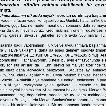
ıkmazdan, dönüm noktası olabilecek bir çöz
mıştı.
ülmez akşamın ufkunda mıyız?”
soruları sorulmaya başlanmı
ta vade’ ne ‘uzun vade’ konuşabiliyoruz. Günlük, hatta ‘an’lık kr
almayı, çoğu kez ne, neden, nasıl oldu sorusunu dahi sormaya
yonu da dizginleyemiyoruz. Kredi riskimizin önemli gösterges
iş, çaresiz izliyoruz. Şirketler son 6 ayda 300 milyar TL 
sası’na bağlı yaptırımların Türkiye’ye uygulanmaya başlanmas
 ara 7 TL’ye yaklaşmış) daha da aşağı gelmem inadıyla tırman
muz ayı itibariyle 12 aylık ÜFE %25, TÜFE %15,85 olmuş. Arad
örmüştük? Hatırlamıyorum. Üstelik bu ayın enflasyonunda ele
ok, son kur artışları da… Ehh, üretici bu maliyeti üzerinde 
mız biraz daha acıyacağa benziyordu.
(Ağustos ayı enflas
%17.90 olarak açıklanmıştı.)
Oysa Merkez Bankası hedefini
ce yüzde 8.4 olabilir diye tahminde bulunduğu enflasyonu 5 pu
n o ki, yeni revizyonlar yolda, geliyordu. Üretimde de, ih
inin seyrini hepimizden iyi okumasını beklediğimiz Merkez Ba
atırımında artış öngörürken, sadece bir ay sonra makine-teçh
i diyordu. Bu koşullarda Merkez Bankası’nın raporunu okumanın
 pek bir anlamı kalmıyordu. Bir ay sonrasını öngöremeyen