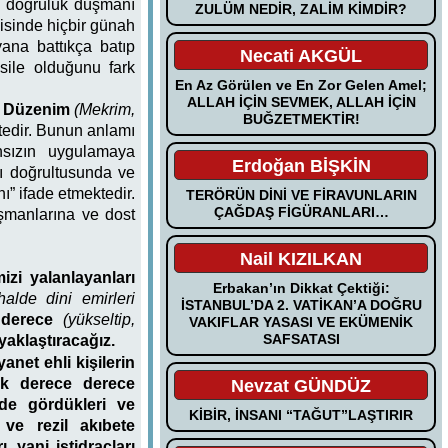
ve doğruluk düşmanı
ZULÜM NEDİR, ZALİM KİMDİR?
disinde hiçbir günah
ana battıkça batıp
Necati AKGÜL
esile olduğunu fark
En Az Görülen ve En Zor Gelen Amel;
ALLAH İÇİN SEVMEK, ALLAH İÇİN
im Düzenim
(Mekrim,
BUĞZETMEKTİR!
tedir. Bunun anlamı
nsızın uygulamaya
Erdoğan BİŞKİN
rı doğrultusunda ve
nı” ifade etmektedir.
TERÖRÜN DİNİ VE FİRAVUNLARIN
ÇAĞDAŞ FİGÜRANLARI…
üşmanlarına ve dost
Nail KIZILKAN
izi yalanlayanları
Erbakan’ın Dikkat Çektiği:
alde dini emirleri
İSTANBUL’DA 2. VATİKAN’A DOĞRU
e derece
(yükseltip,
VAKIFLAR YASASI VE EKÜMENİK
SAFSATASI
yaklaştıracağız.
anet ehli kişilerin
rak derece derece
Nevzat GÜNDÜZ
ede gördükleri ve
KİBİR, İNSANI “TAĞUT”LAŞTIRIR
 ve rezil akıbete
, yani istidraçları