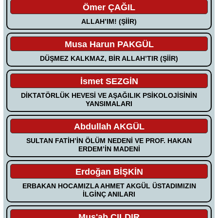
Ömer ÇAĞIL
ALLAH’IM! (ŞİİR)
Musa Harun PAKGÜL
DÜŞMEZ KALKMAZ, BİR ALLAH’TIR (ŞİİR)
İsmet SEZGİN
DİKTATÖRLÜK HEVESİ VE AŞAĞILIK PSİKOLOJİSİNİN
YANSIMALARI
Abdullah AKGÜL
SULTAN FATİH’İN ÖLÜM NEDENİ VE PROF. HAKAN
ERDEM’İN MADENİ
Erdoğan BİŞKİN
ERBAKAN HOCAMIZLA AHMET AKGÜL ÜSTADIMIZIN
İLGİNÇ ANILARI
Mus'ab ÇILDIR