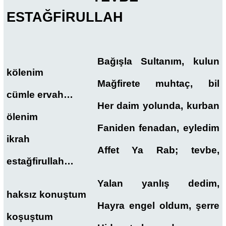
ESTAĞFİRULLAH
Bağışla Sultanım, kulun
kölenim
Mağfirete muhtaç, bil
cümle ervah…
Her daim yolunda, kurban
ölenim
Faniden fenadan, eyledim
ikrah
Affet Ya Rab; tevbe,
estağfirullah…
Yalan yanlış dedim,
haksız konuştum
Hayra engel oldum, şerre
koşuştum