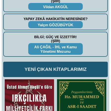
(ŞİİR)
Vildan AKGÜL
YAPAY ZEKÂ HAKİKATİN NERESİNDE?
Yalçın GÖZÜBÜYÜK
BİLGİ; GÜÇ VE İZZETTİR!
(ŞİİR)
Ali ÇAĞIL - İHL ve Kamu
Yönetimi Mezunu
YENİ ÇIKAN KİTAPLARIMIZ