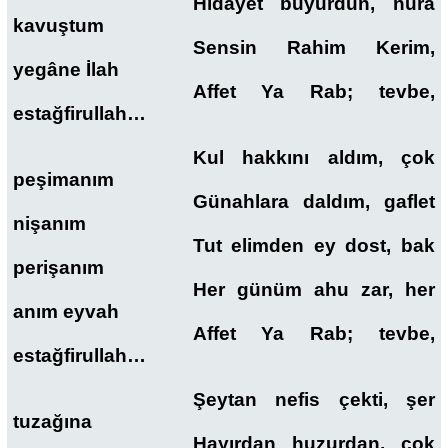
Hidayet buyurdun, nura
kavuştum
Sensin Rahim Kerim,
yegâne İlah
Affet Ya Rab; tevbe,
estağfirullah…
Kul hakkını aldım, çok
peşimanım
Günahlara daldım, gaflet
nişanım
Tut elimden ey dost, bak
perişanım
Her günüm ahu zar, her
anım eyvah
Affet Ya Rab; tevbe,
estağfirullah…
Şeytan nefis çekti, şer
tuzağına
Hayırdan huzurdan, çok