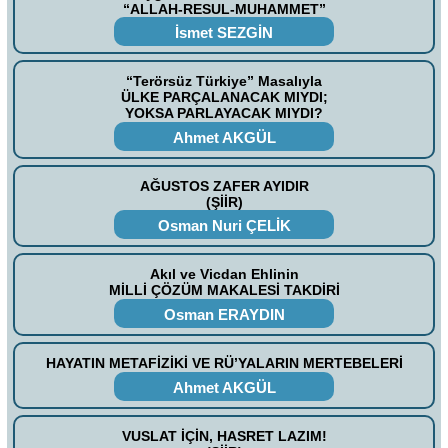
“ALLAH-RESUL-MUHAMMET”
İsmet SEZGİN
“Terörsüz Türkiye” Masalıyla
ÜLKE PARÇALANACAK MIYDI;
YOKSA PARLAYACAK MIYDI?
Ahmet AKGÜL
AĞUSTOS ZAFER AYIDIR
(ŞİİR)
Osman Nuri ÇELİK
Akıl ve Vicdan Ehlinin
MİLLİ ÇÖZÜM MAKALESİ TAKDİRİ
Osman ERAYDIN
HAYATIN METAFİZİKİ VE RÜ’YALARIN MERTEBELERİ
Ahmet AKGÜL
VUSLAT İÇİN, HASRET LAZIM!