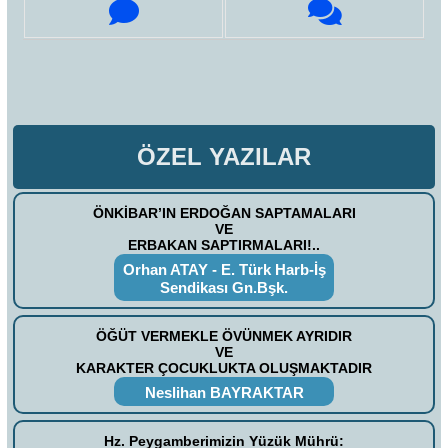
ÖZEL YAZILAR
ÖNKİBAR’IN ERDOĞAN SAPTAMALARI
VE
ERBAKAN SAPTIRMALARI!..
Orhan ATAY - E. Türk Harb-İş
Sendikası Gn.Bşk.
ÖĞÜT VERMEKLE ÖVÜNMEK AYRIDIR
VE
KARAKTER ÇOCUKLUKTA OLUŞMAKTADIR
Neslihan BAYRAKTAR
Hz. Peygamberimizin Yüzük Mührü: