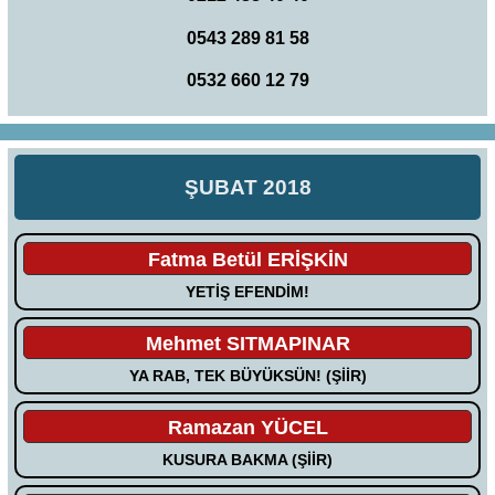
0543 289 81 58
0532 660 12 79
ŞUBAT 2018
Fatma Betül ERİŞKİN
YETİŞ EFENDİM!
Mehmet SITMAPINAR
YA RAB, TEK BÜYÜKSÜN! (ŞİİR)
Ramazan YÜCEL
KUSURA BAKMA (ŞİİR)