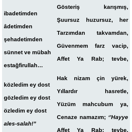
Gösteriş karışmış,
ibadetimden
Şuursuz huzursuz, her
âdetimden
Tarzımdan takvamdan,
şehadetimden
Güvenmem farz vacip,
sünnet ve mübah
Affet Ya Rab; tevbe,
estağfirullah…
Hak nizam çin yürek,
közledim ey dost
Yıllardır hasretle,
gözledim ey dost
Yüzüm mahcubum ya,
özledim ey dost
Cenaze namazım;
‘’Hayye
ales-salah!’’
Affet Ya Rab; tevbe,