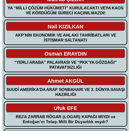
YA “MİLLİ ÇÖZÜM HÜKÜMETİ” KURULACAKTI VEYA KAOS
VE KÖRDÜĞÜM SÜRECİ KAÇINILMAZDI!
Nail KIZILKAN
AKP’NİN EKONOMİK VE AHLAKİ TAHRİBATLARI VE
İSTİSMAR SALTANATI
Osman ERAYDIN
“YERLİ ARABA” PALAVRASI VE “PKK’YA GÖZDAĞI”
PATAVATSIZLIĞI
Ahmet AKGÜL
SUUDİ AMERİKA’DA ARAP SONBAHARI VE 3. DÜNYA SAVAŞI
HAZIRLIĞI
Ufuk EFE
REZA ZARRAB RÖGAR (LOGAR) KAPAĞI MIYDI ve
Erdoğan’ın Telaşı Milli Bir Duyarlılık mıydı?