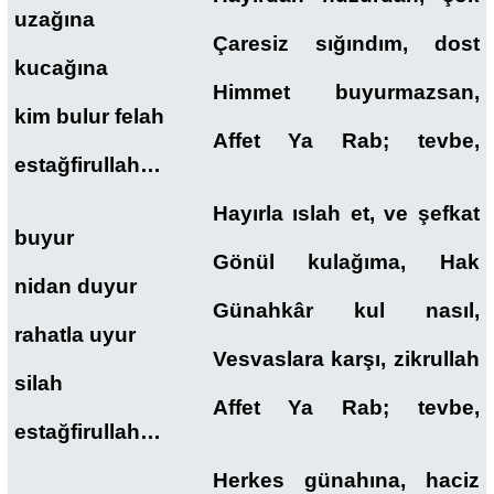
uzağına
Çaresiz sığındım, dost
kucağına
Himmet buyurmazsan,
kim bulur felah
Affet Ya Rab; tevbe,
estağfirullah…
Hayırla ıslah et, ve şefkat
buyur
Gönül kulağıma, Hak
nidan duyur
Günahkâr kul nasıl,
rahatla uyur
Vesvaslara karşı, zikrullah
silah
Affet Ya Rab; tevbe,
estağfirullah…
Herkes günahına, haciz