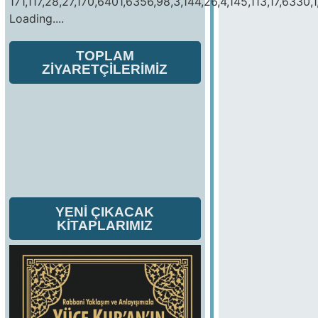
171,117,28,27,170,6401,6356,98,3,144,26,4,145,113,17,6330,1
Loading....
TOPLAM
ZİYARETÇİLERİMİZ
YENİ ÇIKACAK
KİTAPLARIMIZ