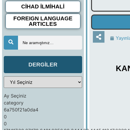
CİHAD İLMİHALİ
FOREIGN LANGUAGE
ARTICLES
Yayınl
Ne aramıştınız…
DERGİLER
KA
Ay Seçiniz
category
6a750f21a0da4
0
0