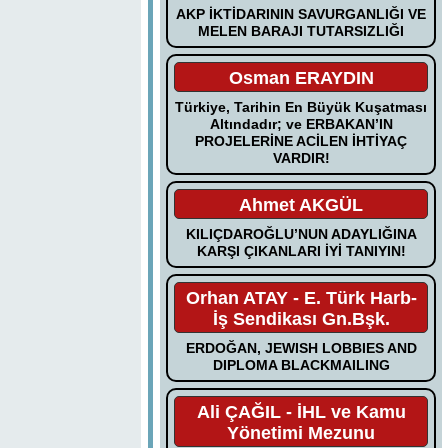
AKP İKTİDARININ SAVURGANLIĞI VE
MELEN BARAJI TUTARSIZLIĞI
Osman ERAYDIN
Türkiye, Tarihin En Büyük Kuşatması
Altındadır; ve ERBAKAN’IN
PROJELERİNE ACİLEN İHTİYAÇ
VARDIR!
Ahmet AKGÜL
KILIÇDAROĞLU’NUN ADAYLIĞINA
KARŞI ÇIKANLARI İYİ TANIYIN!
Orhan ATAY - E. Türk Harb-
İş Sendikası Gn.Bşk.
ERDOĞAN, JEWISH LOBBIES AND
DIPLOMA BLACKMAILING
Ali ÇAĞIL - İHL ve Kamu
Yönetimi Mezunu