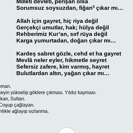
Milleti devleti, perişan olsa
Sorumsuz soysuzdan, fiğan
5
çıkar mı…
Allah için gayret, hiç riya değil
Gerçekçi umutlar, hak; hülya değil
Rehberimiz Kur’an, sırf rüya değil
Karga yumurtadan, doğan çıkar mı…
Kardeş sabret gözle, cehd et ha gayret
Mevlâ neler eyler, hikmetle seyret
Sefersiz zafere, kim varmış, hayret
Bulutlardan altın, yağan çıkar mı…
uman.
şeyin yükselip göklere çıkması. Yıldız kayması.
kan, Sultan.
Coşup çağlayan.
enlikle ağlayıp sızlanma.