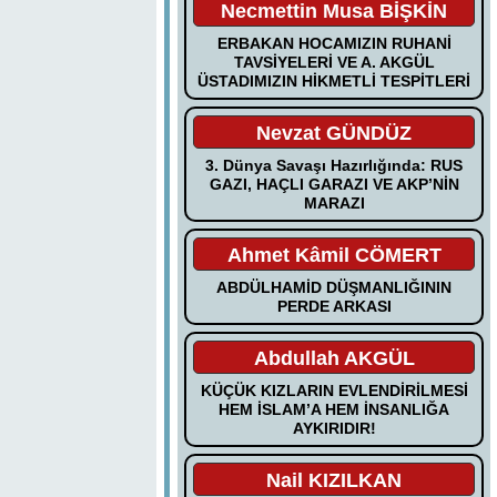
Necmettin Musa BİŞKİN
ERBAKAN HOCAMIZIN RUHANİ
TAVSİYELERİ VE A. AKGÜL
ÜSTADIMIZIN HİKMETLİ TESPİTLERİ
Nevzat GÜNDÜZ
3. Dünya Savaşı Hazırlığında: RUS
GAZI, HAÇLI GARAZI VE AKP’NİN
MARAZI
Ahmet Kâmil CÖMERT
ABDÜLHAMİD DÜŞMANLIĞININ
PERDE ARKASI
Abdullah AKGÜL
KÜÇÜK KIZLARIN EVLENDİRİLMESİ
HEM İSLAM’A HEM İNSANLIĞA
AYKIRIDIR!
Nail KIZILKAN