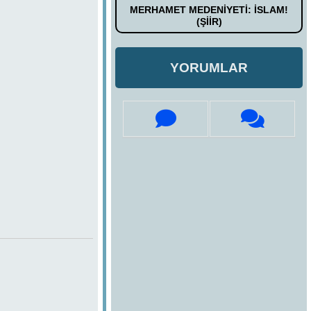
MERHAMET MEDENİYETİ: İSLAM!
(ŞİİR)
YORUMLAR