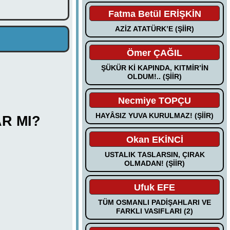
Fatma Betül ERİŞKİN
AZİZ ATATÜRK’E (ŞİİR)
Ömer ÇAĞIL
ŞÜKÜR Kİ KAPINDA, KITMİR’İN
OLDUM!.. (ŞİİR)
Necmiye TOPÇU
HAYÂSIZ YUVA KURULMAZ! (ŞİİR)
R MI?
Okan EKİNCİ
USTALIK TASLARSIN, ÇIRAK
OLMADAN! (ŞİİR)
Ufuk EFE
TÜM OSMANLI PADİŞAHLARI VE
FARKLI VASIFLARI (2)