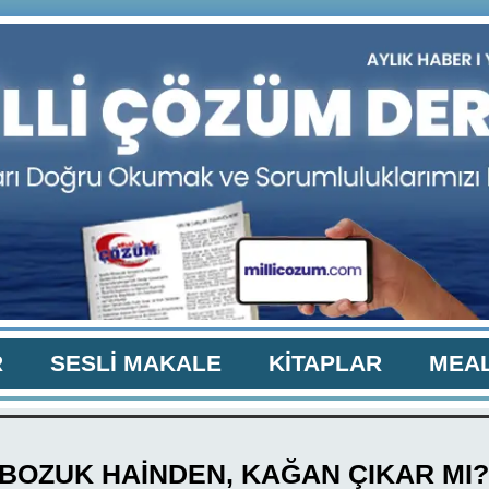
R
SESLİ MAKALE
KİTAPLAR
MEAL
BOZUK HAİNDEN, KAĞAN ÇIKAR MI? 