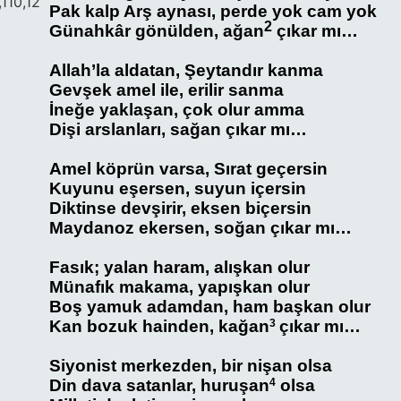
,110,12
Pak kalp Arş aynası, perde yok cam yok
2
Günahkâr gönülden, ağan
çıkar mı…
Allah’la aldatan, Şeytandır kanma
Gevşek amel ile, erilir sanma
İneğe yaklaşan, çok olur amma
Dişi arslanları, sağan çıkar mı…
Amel köprün varsa, Sırat geçersin
Kuyunu eşersen, suyun içersin
Diktinse devşirir, eksen biçersin
Maydanoz ekersen, soğan çıkar mı…
Fasık; yalan haram, alışkan olur
Münafık makama, yapışkan olur
Boş yamuk adamdan, ham başkan olur
Kan bozuk hainden,
kağan
3
çıkar mı…
Siyonist merkezden, bir nişan olsa
Din dava satanlar, huruşan
4
olsa