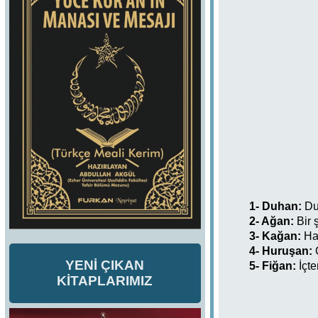
1- Duhan:
D
2- Ağan:
Bir 
3- Kağan:
Ha
4- Huruşan:
YENİ ÇIKAN
5- Fiğan:
İçt
KİTAPLARIMIZ