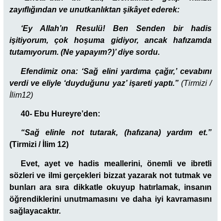
zayıflığından ve unutkanlıktan şikâyet ederek:
‘Ey Allah’ın Resulü! Ben Senden bir hadis
işitiyorum, çok hoşuma gidiyor, ancak hafızamda
tutamıyorum. (Ne yapayım?)’ diye sordu.
Efendimiz ona: ‘Sağ elini yardıma çağır,’ cevabını
verdi ve eliyle ‘duyduğunu yaz’ işareti yaptı.”
(Tirmizi /
İlim12)
40- Ebu Hureyre’den:
“Sağ elinle not tutarak, (hafızana) yardım et.”
(Tirmizi / İlim 12)
Evet, ayet ve hadis meallerini, önemli ve ibretli
sözleri ve ilmi gerçekleri bizzat yazarak not tutmak ve
bunları ara sıra dikkatle okuyup hatırlamak, insanın
öğrendiklerini unutmamasını ve daha iyi kavramasını
sağlayacaktır.