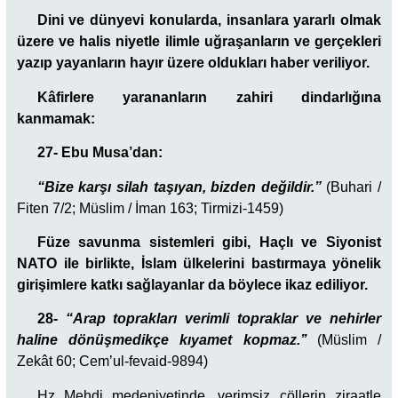
Dini ve dünyevi konularda, insanlara yararlı olmak
üzere ve halis niyetle ilimle uğraşanların ve gerçekleri
yazıp yayanların hayır üzere oldukları haber veriliyor.
Kâfirlere yarananların zahiri dindarlığına
kanmamak:
27- Ebu Musa’dan:
“
Bize karşı silah taşıyan, bizden değildir.”
(Buhari /
Fiten 7/2; Müslim / İman 163; Tirmizi-1459)
Füze savunma sistemleri gibi, Haçlı ve Siyonist
NATO ile birlikte, İslam ülkelerini bastırmaya yönelik
girişimlere katkı sağlayanlar da böylece ikaz ediliyor.
28-
“
Arap toprakları verimli topraklar ve nehirler
haline dönüşmedikçe kıyamet kopmaz.’’
(Müslim /
Zekât 60; Cem’ul-fevaid-9894)
Hz Mehdi medeniyetinde, verimsiz çöllerin ziraatle