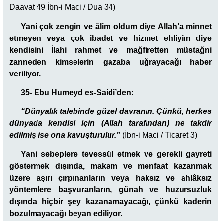
Daavat 49 İbn-i Maci / Dua 34)
Yani çok zengin ve âlim oldum diye Allah’a minnet
etmeyen veya çok ibadet ve hizmet ehliyim diye
kendisini İlahi rahmet ve mağfiretten müstağni
zanneden kimselerin gazaba uğrayacağı haber
veriliyor.
35- Ebu Humeyd es-Saidi’den:
“Dünyalık talebinde güzel davranın. Çünkü, herkes
dünyada kendisi için (Allah tarafından) ne takdir
edilmiş ise ona kavuşturulur.”
(İbn-i Maci / Ticaret 3)
Yani sebeplere tevessül etmek ve gerekli gayreti
göstermek dışında, makam ve menfaat kazanmak
üzere aşırı çırpınanların veya haksız ve ahlâksız
yöntemlere başvuranların, günah ve huzursuzluk
dışında hiçbir şey kazanamayacağı, çünkü kaderin
bozulmayacağı beyan ediliyor.