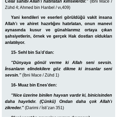
Celal sahibi Allah’ı hatırlatan kimselerdir.”
(İbni Mace /
Zühd 4; Ahmed bin Hanbel / vı,409)
Yani kendileri ve eserleri görüldüğü vakit insana
Allah’ı ve ahiret hazırlığını hatırlatan, onun manevi
aynasında kusur ve günahlarımız ortaya çıkan
şahsiyetlerin, örnek ve gerçek Hak dostları oldukları
anlatılıyor.
15- Sehl bin Sa’d’dan:
“Dünyaya gönül verme ki Allah seni sevsin.
İnsanların elindekilere göz dikme ki insanlar seni
sevsin.”
(İbni Mace / Zühd 1)
16- Muaz bin Enes’den:
“Nice üzerine binilen hayvan vardır ki, binicisinden
daha hayırlıdır. (Çünkü) Ondan daha çok Allah’ı
zikreder.”
(Darimi / İsti’zan 351)