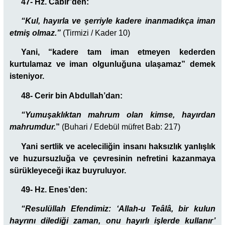
47- Hz. Cabir’den:
“Kul, hayırla ve şerriyle kadere inanmadıkça iman
etmiş olmaz.”
(Tirmizi / Kader 10)
Yani, “kadere tam iman etmeyen kederden
kurtulamaz ve iman olgunluğuna ulaşamaz” demek
isteniyor.
48- Cerir bin Abdullah’dan:
“Yumuşaklıktan mahrum olan kimse, hayırdan
mahrumdur.
”
(Buhari / Edebül müfret Bab: 217)
Yani sertlik ve aceleciliğin insanı haksızlık yanlışlık
ve huzursuzluğa ve çevresinin nefretini kazanmaya
sürükleyeceği ikaz buyruluyor.
49- Hz. Enes’den:
“Resulüllah Efendimiz: ‘Allah-u Teâlâ, bir kulun
hayrını dilediği zaman, onu hayırlı işlerde kullanır’