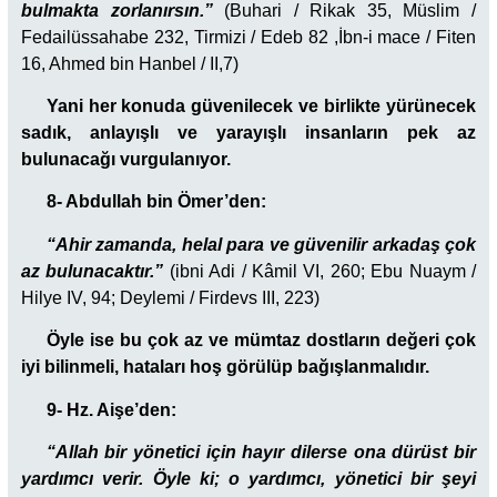
bulmakta zorlanırsın.”
(Buhari / Rikak 35, Müslim /
Fedailüssahabe 232, Tirmizi / Edeb 82 ,İbn-i mace / Fiten
16, Ahmed bin Hanbel / II,7)
Yani her konuda güvenilecek ve birlikte yürünecek
sadık, anlayışlı ve yarayışlı insanların pek az
bulunacağı vurgulanıyor.
8- Abdullah bin Ömer’den:
“Ahir zamanda, helal para ve güvenilir arkadaş çok
az bulunacaktır.”
(ibni Adi / Kâmil VI, 260; Ebu Nuaym /
Hilye IV, 94; Deylemi / Firdevs III, 223)
Öyle ise bu çok az ve mümtaz dostların değeri çok
iyi bilinmeli, hataları hoş görülüp bağışlanmalıdır.
9- Hz. Aişe’den:
“Allah bir yönetici için hayır dilerse ona dürüst bir
yardımcı verir. Öyle ki; o yardımcı, yönetici bir şeyi