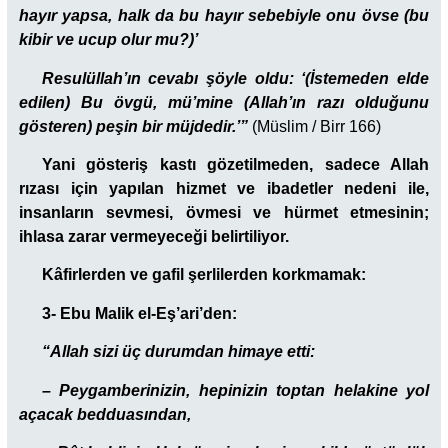
hayır yapsa, halk da bu hayır sebebiyle onu övse (bu
kibir ve ucup olur mu?)’
Resulüllah’ın cevabı şöyle oldu:
‘(İstemeden elde
edilen) Bu övgü, mü’mine (Allah’ın razı olduğunu
gösteren) peşin bir müjdedir.’”
(Müslim / Birr 166)
Yani gösteriş kastı gözetilmeden, sadece Allah
rızası için yapılan hizmet ve ibadetler nedeni ile,
insanların sevmesi, övmesi ve hürmet etmesinin;
ihlasa zarar vermeyeceği belirtiliyor.
Kâfirlerden ve gafil şerlilerden korkmamak:
3- Ebu Malik el-Eş’ari’den:
“Allah sizi üç durumdan himaye etti:
– Peygamberinizin, hepinizin toptan helakine yol
açacak bedduasından,