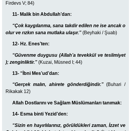
Firdevs V; 84)
11- Malik bin Abdullah’dan:
“Çok kaygılanma, sana takdir edilen ne ise ancak o
olur ve rızkın sana mutlaka ulaşır.”
(Beyhaki / Şuab)
12- Hz. Enes’ten:
“
Güvenme duygusu (Allah’a tevekkül ve teslimiyet
); zenginliktir.”
(Kuzai, Müsned I; 44)
13- “İbni Mes’ud’dan:
“Gerçek malın, ahirete gönderdiğindir.”
(Buhari /
Rikakak 12)
Allah Dostlarını ve Sağlam Müslümanları tanımak:
14- Esma binti Yezid’den:
“Sizin en hayırlılarınız, görüldükleri zaman, İzzet ve