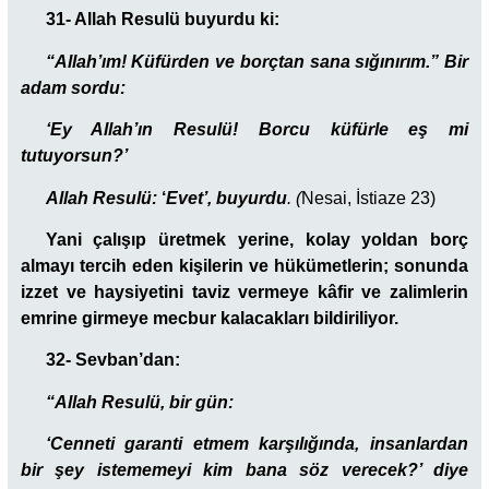
31- Allah Resulü buyurdu ki:
“Allah’ım! Küfürden ve borçtan sana sığınırım.” Bir
adam sordu:
‘Ey Allah’ın Resulü! Borcu küfürle eş mi
tutuyorsun?’
Allah Resulü:
‘
Evet’, buyurdu
. (
Nesai, İstiaze 23)
Yani çalışıp üretmek yerine, kolay yoldan borç
almayı tercih eden kişilerin ve hükümetlerin; sonunda
izzet ve haysiyetini taviz vermeye kâfir ve zalimlerin
emrine girmeye mecbur kalacakları bildiriliyor.
32- Sevban’dan:
“Allah Resulü, bir gün:
‘Cenneti garanti etmem karşılığında, insanlardan
bir şey istememeyi kim bana söz verecek?’ diye