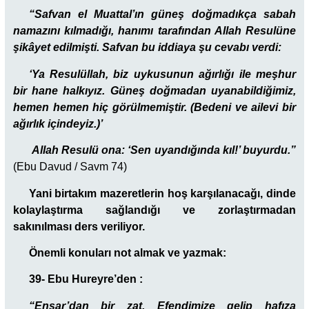
“Safvan el Muattal’ın güneş doğmadıkça sabah
namazını kılmadığı, hanımı tarafından Allah Resulüne
şikâyet edilmişti. Safvan bu iddiaya şu cevabı verdi:
‘Ya Resulüllah, biz uykusunun ağırlığı ile meşhur
bir hane halkıyız. Güneş doğmadan uyanabildiğimiz,
hemen hemen hiç görülmemiştir. (Bedeni ve ailevi bir
ağırlık içindeyiz.)’
Allah Resulü ona: ‘Sen uyandığında kıl!’ buyurdu.”
(Ebu Davud / Savm 74)
Yani birtakım mazeretlerin hoş karşılanacağı, dinde
kolaylaştırma sağlandığı ve zorlaştırmadan
sakınılması ders veriliyor.
Önemli konuları not almak ve yazmak:
39- Ebu Hureyre’den :
“Ensar’dan bir zat, Efendimize gelip hafıza