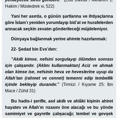
Hakim / Müstedrek ıv, 522)
Yani her asırda, o günün şartlarına ve ihtiyaçlarına
göre İslam’ı yeniden yorumlayıp bid’at ve hurafelerden
arınacak seçkin zevatın gönderileceği müjdeleniyor.
Dünyaya bağlanmak yerine ahirete hazırlanmak:
22- Şedad bin Evs’den:
“Akıllı kimse, nefsini sorgulayıp ölümden sonrası
için çalışandır. (Aklını kullanmaktan) Aciz ve ahmak
olan kimse ise, nefsinin heva ve heveslerine uyup da
Allah’tan (rahmet ve cennet) temenni edip tembellik
içinde bekleyip durandır.”
(Tirmizi / Kıyame 25: İbn
Mace / Zühd 31)
Bu hadis-i şerifle, asıl akıllı ve ahlâki kişinin ahiret
hayatını ve Allah’ın rızasını öne alacağı ve bu yönde
samimiyet ve gayretle çalışacağı; tembel ve gevşek