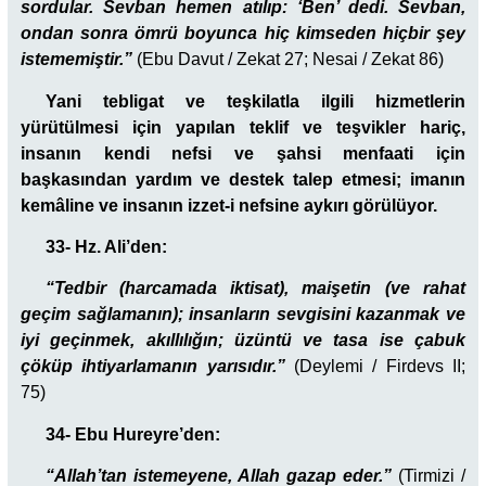
sordular. Sevban hemen atılıp: ‘Ben’ dedi. Sevban,
ondan sonra ömrü boyunca hiç kimseden hiçbir şey
istememiştir.”
(Ebu Davut / Zekat 27; Nesai / Zekat 86)
Yani tebligat ve teşkilatla ilgili hizmetlerin
yürütülmesi için yapılan teklif ve teşvikler hariç,
insanın kendi nefsi ve şahsi menfaati için
başkasından yardım ve destek talep etmesi; imanın
kemâline ve insanın izzet-i nefsine aykırı görülüyor.
33- Hz. Ali’den:
“Tedbir (harcamada iktisat), maişetin (ve rahat
geçim sağlamanın); insanların sevgisini kazanmak ve
iyi geçinmek, akıllılığın; üzüntü ve tasa ise çabuk
çöküp ihtiyarlamanın yarısıdır.”
(Deylemi / Firdevs II;
75)
34- Ebu Hureyre’den:
“Allah’tan istemeyene, Allah gazap eder.”
(Tirmizi /