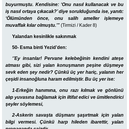
buyurmuştu. Kendisine: ‘Onu nasıl kullanacak ve bu
iş nasıl ortaya çıkacak?’ diye sorulduğunda ise, yanıtı:
‘Ölümünden önce, onu salih ameller işlemeye
muvaffak kılar olmuştu.’”
(Tirmizi / Kader 8)
Yalandan kesinlikle sakınmak
50- Esma binti Yezid’den:
‘’Ey insanlar! Pervane kelebeğinin kendini ateşe
atması gibi, sizi yalan konuşmanın peşine düşmeye
sevk eden şey nedir? Çünkü üç yer hariç, yalanın her
çeşidi insanoğluna haram edilmiştir.
Bu üç yer ise:
1-Erkeğin hanımına, onu razı kılmak ve gönlünü
alıp yuvasına bağlamak için iltifat edici ve ümitlendirici
şeyler söylemesi,
2-Askerin savaşta düşmanı şaşırtmak için yalan
bilgi vermesi. Çünkü harp hileden ibarettir, yalan
propaganda caizdir.