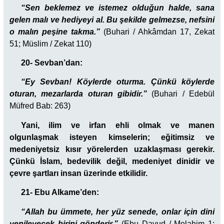
“Sen beklemez ve istemez olduğun halde, sana
gelen malı ve hediyeyi al. Bu şekilde gelmezse, nefsini
o malın peşine takma.”
(Buhari / Ahkâmdan 17, Zekat
51; Müslim / Zekat 110)
20- Sevban’dan:
“Ey Sevban! Köylerde oturma. Çünkü köylerde
oturan, mezarlarda oturan gibidir.”
(Buhari / Edebül
Müfred Bab: 263)
Yani, ilim ve irfan ehli olmak ve manen
olgunlaşmak isteyen kimselerin; eğitimsiz ve
medeniyetsiz kısır yörelerden uzaklaşması gerekir.
Çünkü İslam, bedevilik değil, medeniyet dinidir ve
çevre şartları insan üzerinde etkilidir.
21- Ebu Alkame’den:
“Allah bu ümmete, her yüz senede, onlar için dini
yenileyecek birini gönderir.”
(Ebu Davud / Melahim 1: