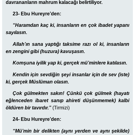
davrananların mahrum kalacağı belirtiliyor.
23- Ebu Hureyre’den:
“Haramdan kaç ki, insanların en çok ibadet yapanı
sayılasın.
Allah’ın sana yaptığı taksime razı ol ki, insanların
en zengini gibi (huzura) kavuşasın.
Komşuna iyilik yap ki, gerçek mü’minlere katılasın.
Kendin için sevdiğin şeyi insanlar için de sev (iste)
ki, gerçek Müslüman olasın.
Çok gülmekten sakın! Çünkü çok gülmek (hayatı
eğlenceden ibaret sanıp ahireti düşünmemek) kalbi
öldüren bir tavırdır.”
(Tirmizi)
24- Ebu Hureyre’den:
“Mü’min bir delikten (aynı yerden ve aynı şekilde)