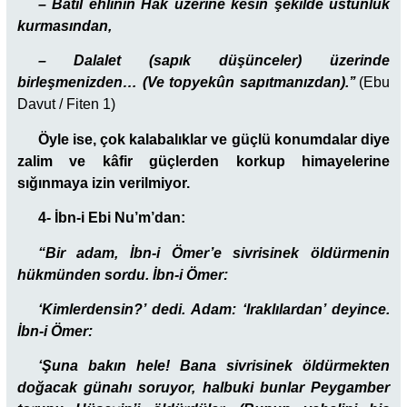
– Bâtıl ehlinin Hak üzerine kesin şekilde üstünlük
kurmasından,
– Dalalet (sapık düşünceler) üzerinde
birleşmenizden… (Ve topyekûn sapıtmanızdan).’’
(Ebu
Davut / Fiten 1)
Öyle ise, çok kalabalıklar ve güçlü konumdalar diye
zalim ve kâfir güçlerden korkup himayelerine
sığınmaya izin verilmiyor.
4- İbn-i Ebi Nu’m’dan:
“Bir adam, İbn-i Ömer’e sivrisinek öldürmenin
hükmünden sordu. İbn-i Ömer:
‘Kimlerdensin?’ dedi. Adam: ‘Iraklılardan’ deyince.
İbn-i Ömer:
‘Şuna bakın hele! Bana sivrisinek öldürmekten
doğacak günahı soruyor, halbuki bunlar Peygamber