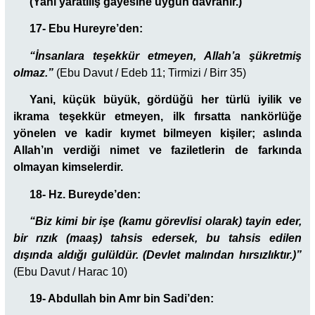
(Yani yaratılış gayesine uygun davranır.)
17- Ebu Hureyre’den:
“İnsanlara teşekkür etmeyen, Allah’a şükretmiş
olmaz.”
(Ebu Davut / Edeb 11; Tirmizi / Birr 35)
Yani, küçük büyük, gördüğü her türlü iyilik ve
ikrama teşekkür etmeyen, ilk fırsatta nankörlüğe
yönelen ve kadir kıymet bilmeyen kişiler; aslında
Allah’ın verdiği nimet ve faziletlerin de farkında
olmayan kimselerdir.
18- Hz. Bureyde’den:
“Biz kimi bir işe (kamu görevlisi olarak) tayin eder,
bir rızık (maaş) tahsis edersek, bu tahsis edilen
dışında aldığı gulüldür. (Devlet malından hırsızlıktır.)”
(Ebu Davut / Harac 10)
19- Abdullah bin Amr bin Sadi’den: