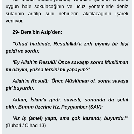
uygun hale sokulacağının ve ucuz yöntemlerle deniz
sularının arıtılıp suni nehirlerin akıtılacağının işareti
veriliyor.
29- Bera’bin Azip’den:
“Uhud harbinde, Resulüllah’a zırh giymiş bir kişi
geldi ve sordu:
‘Ey Allah’ın Resulü! Önce savaşıp sonra Müslüman
mı olayım, yoksa tersini mi yapayım?’
Allah’ın Resulü:
‘Önce Müslüman ol, sonra savaşa
git’ buyurdu.
Adam, İslam’a girdi, savaştı, sonunda da şehit
oldu. Bunun üzerine Hz. Peygamber (SAV):
‘Az iş (amel) yaptı, ama çok kazandı, buyurdu.’”
(Buhari / Cihad 13)