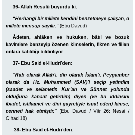
36- Allah Resulü buyurdu ki:
“Herhangi bir millete kendini benzetmeye çalışan, o
millete mensup sayılır.”
(Ebu Davud)
Âdeten, ahlâken ve hukuken, bâtıl ve bozuk
kavimlere benzeyip özenen kimselerin, fikren ve fiilen
onlara katıldığı bildiriliyor.
37- Ebu Said el-Hudri’den:
“
Rab olarak Allah’ı, din olarak İslam’ı, Peygamber
olarak da Hz. Muhammed (SAV)’i seçip yetindim
(saadet ve selametin Kur’an ve Sünnet yolunda
olduğuna kanaat getirdim) diyen (ve bu iddiasını
ibadet, istikamet ve dini gayretiyle ispat eden) kimse,
cenneti hak etmiştir.”
(Ebu Davud / Vitr 26; Nesai /
Cihad 18)
38- Ebu Said el-Hudri’den: