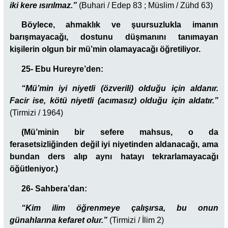
iki kere ısırılmaz.”
(Buhari / Edep 83 ; Müslim / Zühd 63)
Böylece, ahmaklık ve şuursuzlukla imanın
barışmayacağı, dostunu düşmanını tanımayan
kişilerin olgun bir mü’min olamayacağı öğretiliyor.
25- Ebu Hureyre’den:
“Mü’min iyi niyetli (özverili) olduğu için aldanır.
Facir ise, kötü niyetli (acımasız) olduğu için aldatır.”
(Tirmizi / 1964)
(Mü’minin bir sefere mahsus, o da
ferasetsizliğinden değil iyi niyetinden aldanacağı, ama
bundan ders alıp aynı hatayı tekrarlamayacağı
öğütleniyor.)
26- Sahbera’dan:
“
Kim ilim öğrenmeye çalışırsa, bu onun
günahlarına kefaret olur.”
(Tirmizi / İlim 2)