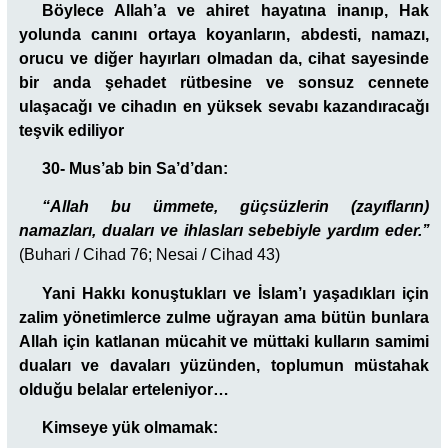
Böylece Allah’a ve ahiret hayatına inanıp, Hak
yolunda canını ortaya koyanların, abdesti, namazı,
orucu ve diğer hayırları olmadan da, cihat sayesinde
bir anda şehadet rütbesine ve sonsuz cennete
ulaşacağı ve cihadın en yüksek sevabı kazandıracağı
teşvik ediliyor
30- Mus’ab bin Sa’d’dan:
“Allah bu ümmete, güçsüzlerin (zayıfların)
namazları, duaları ve ihlasları sebebiyle yardım eder.’’
(Buhari / Cihad 76; Nesai / Cihad 43)
Yani Hakkı konuştukları ve İslam’ı yaşadıkları için
zalim yönetimlerce zulme uğrayan ama bütün bunlara
Allah için katlanan mücahit ve müttaki kulların samimi
duaları ve davaları yüzünden, toplumun müstahak
olduğu belalar erteleniyor…
Kimseye yük olmamak: