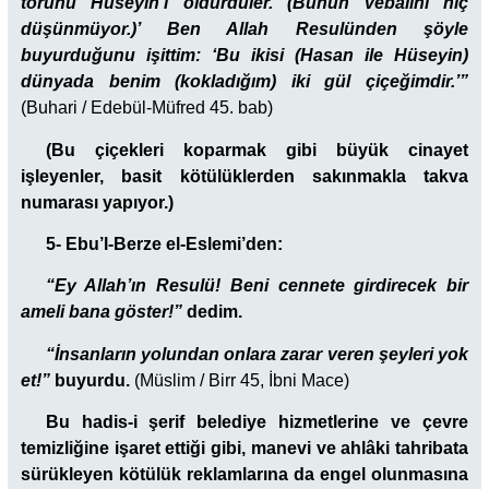
torunu Hüseyin’i öldürdüler. (Bunun vebalini hiç
düşünmüyor.)’ Ben Allah Resulünden şöyle
buyurduğunu işittim: ‘Bu ikisi (Hasan ile Hüseyin)
dünyada benim (kokladığım) iki gül çiçeğimdir.’”
(Buhari / Edebül-Müfred 45. bab)
(Bu çiçekleri koparmak gibi büyük cinayet
işleyenler, basit kötülüklerden sakınmakla takva
numarası yapıyor.)
5- Ebu’l-Berze el-Eslemi’den:
“Ey Allah’ın Resulü! Beni cennete girdirecek bir
ameli bana göster!”
dedim.
“İnsanların yolundan onlara zarar veren şeyleri yok
et!”
buyurdu.
(Müslim / Birr 45, İbni Mace)
Bu hadis-i şerif belediye hizmetlerine ve çevre
temizliğine işaret ettiği gibi, manevi ve ahlâki tahribata
sürükleyen kötülük reklamlarına da engel olunmasına