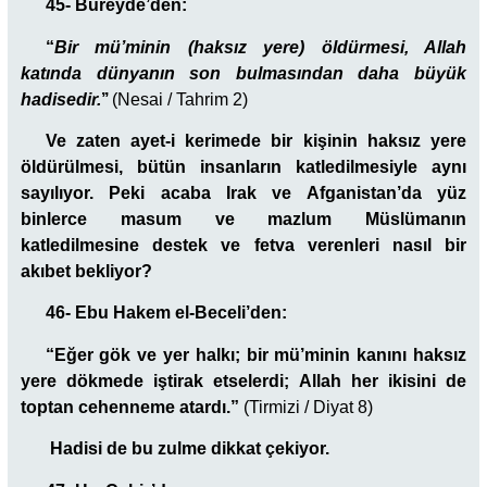
45- Bureyde’den:
“
Bir mü’minin (haksız yere) öldürmesi, Allah
katında dünyanın son bulmasından daha büyük
hadisedir.
’’
(Nesai / Tahrim 2)
Ve zaten ayet-i kerimede bir kişinin haksız yere
öldürülmesi, bütün insanların katledilmesiyle aynı
sayılıyor. Peki acaba Irak ve Afganistan’da yüz
binlerce masum ve mazlum Müslümanın
katledilmesine destek ve fetva verenleri nasıl bir
akıbet bekliyor?
46- Ebu Hakem el-Beceli’den:
“Eğer gök ve yer halkı; bir mü’minin kanını haksız
yere dökmede iştirak etselerdi; Allah her ikisini de
toptan cehenneme atardı.”
(Tirmizi / Diyat 8)
Hadisi de bu zulme dikkat çekiyor.