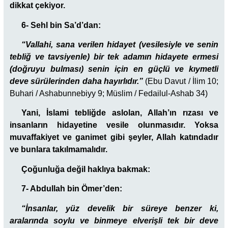
dikkat çekiyor.
6- Sehl bin Sa’d’dan:
“
Vallahi, sana verilen hidayet (vesilesiyle ve senin
tebliğ ve tavsiyenle) bir tek adamın hidayete ermesi
(doğruyu bulması) senin için en güçlü ve kıymetli
deve sürülerinden daha hayırlıdır.”
(Ebu Davut / İlim 10;
Buhari / Ashabunnebiyy 9; Müslim / Fedailul-Ashab 34)
Yani, İslami tebliğde aslolan, Allah’ın rızası ve
insanların hidayetine vesile olunmasıdır. Yoksa
muvaffakiyet ve ganimet gibi şeyler, Allah katındadır
ve bunlara takılmamalıdır.
Çoğunluğa değil haklıya bakmak:
7- Abdullah bin Ömer’den:
“İnsanlar, yüz develik bir süreye benzer ki,
aralarında soylu ve binmeye elverişli tek bir deve