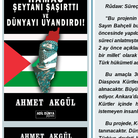
Rûdaw: Süreç 2
“Bu projenin b
Sayın Bahçeli bu
öncesinde yapıld
süreci anlatmışt
2 ay önce açıkla
bir millet’ olar
Türk hükümeti adı
Bu amaçla 30
Diaspora Kürtler
alınacaktır. Büy
ediyor. Ankara’d
Kürtler içinde
istemeyen insanl
Bu projede, Kü
tanınacaktır. Dü