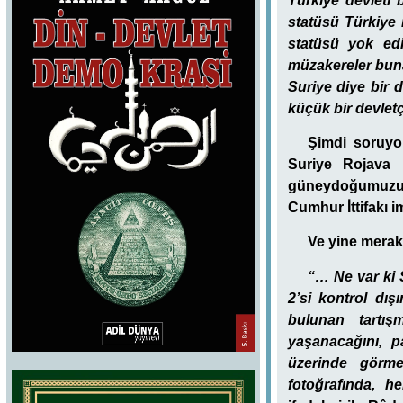
Türkiye devleti 
statüsü Türkiye i
statüsü yok edi
müzakereler buna
Suriye diye bir 
küçük bir devletç
Şimdi soruyo
Suriye Rojava K
güneydoğumuzu d
Cumhur İttifakı i
Ve yine merak
“… Ne var ki 
2’si kontrol dış
bulunan tartış
yaşanacağını, p
üzerinde görmek
fotoğrafında, 