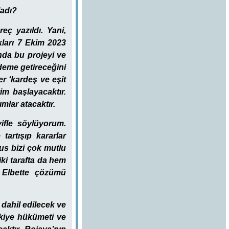
ladı?
reç yazıldı. Yani,
kları 7 Ekim 2023
nda bu projeyi ve
deme getireceğini
er ‘kardeş ve eşit
im başlayacaktır.
mlar atacaktır.
ifle söylüyorum.
tartışıp kararlar
us bizi çok mutlu
iki tarafta da hem
 Elbette çözümü
 dahil edilecek ve
rkiye hükümeti ve