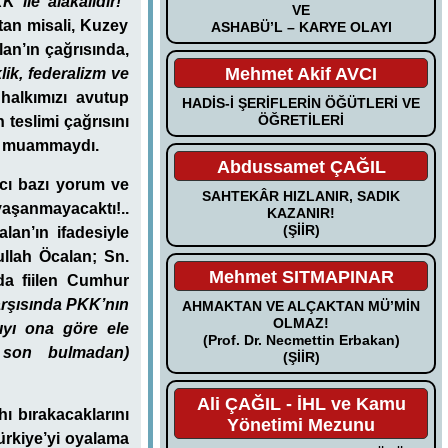
 ile alâkalıdır!”
VE
stan misali, Kuzey
ASHABÜ’L – KARYE OLAYI
an’ın çağrısında,
Mehmet Akif AVCI
lik, federalizm ve
alkımızı avutup
HADİS-İ ŞERİFLERİN ÖĞÜTLERİ VE
ÖĞRETİLERİ
 teslimi çağrısını
ir muammaydı.
Abdussamet ÇAĞIL
ıcı bazı yorum ve
SAHTEKÂR HIZLANIR, SADIK
aşanmayacaktı!..
KAZANIR!
(ŞİİR)
lan’ın ifadesiyle
ullah Öcalan; Sn.
Mehmet SITMAPINAR
da fiilen Cumhur
arşısında PKK’nın
AHMAKTAN VE ALÇAKTAN MÜ’MİN
OLMAZ!
ıyı ona göre ele
(Prof. Dr. Necmettin Erbakan)
ı son bulmadan)
(ŞİİR)
Ali ÇAĞIL - İHL ve Kamu
ı bırakacaklarını
Yönetimi Mezunu
Türkiye’yi oyalama