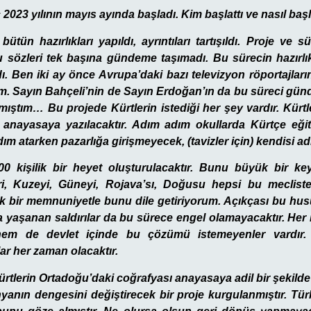
023 yılının mayıs ayında başladı. Kim başlattı ve nasıl baş
ütün hazırlıkları yapıldı, ayrıntıları tartışıldı. Proje ve sü
 sözleri tek başına gündeme taşımadı. Bu sürecin hazırlı
ı. Ben iki ay önce Avrupa’daki bazı televizyon röportajları
ım. Sayın Bahçeli’nin de Sayın Erdoğan’ın da bu süreci gün
mıştım… Bu projede Kürtlerin istediği her şey vardır. Kürtl
ak anayasaya yazılacaktır. Adım adım okullarda Kürtçe eğit
m atarken pazarlığa girişmeyecek, (tavizler için) kendisi adı
0 kişilik bir heyet oluşturulacaktır. Bunu büyük bir key
i, Kuzeyi, Güneyi, Rojava’sı, Doğusu hepsi bu mecliste 
ük bir memnuniyetle bunu dile getiriyorum. Açıkçası bu hus
a yaşanan saldırılar da bu sürece engel olamayacaktır. Her 
 hem de devlet içinde bu çözümü istemeyenler vardır.
ar her zaman olacaktır.
rtlerin Ortadoğu’daki coğrafyası anayasaya adil bir şekilde
nyanın dengesini değiştirecek bir proje kurgulanmıştır. Tü