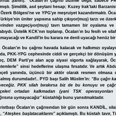
rhat Şahin):
“Öcalan’ın çağrısı bizimle değil, sadece PKK
ıştı. Şimdilik, asıl şeytani hesap; Kuzey Irak’taki Barzani
Özerk Bölgesi’ne ve YPG’ye meşruiyet kazandırmaktı. Öcal
Türkiye’nin üniter yapısına sahip çıkıyor(muş) tarzı ve
özerk
rinden vazgeçiyor(muş)
tavrı tamamen bir oyalama ve h
abıydı. Üstelik KCK’nın toplanıp, Öcalan’ın bu fesih ve silah
mayacağı ve Kandil’in bu karara ne denli uyacağı henüz b
 Öcalan’ın bu çağrısı havada kalacak ve halkımızı oyalay
ında, PKK-YPG cephesinde ciddi ve gerçekçi bir dönüşüm y
ç, DEM Parti’ye alan açıp siyasi sigorta sağlayarak, Öca
emlerle” sinsi hedeflerine ulaşma fırsatıdır. Ve artık Abd
çeli yanında, üçüncü bir aktör olarak resmen olmasa 
ni almış durumdadır!.. PYD başı
Salih Müslim
’in:
“Bu çağrı k
eceğiz. PKK silah bırakırsa biz de bu konuyu ve çağr
kçeleri ortadan kalkmadan (yani TSK operasyonlar
ağrısına uymayacağız”
küstahlığı bunu yansıtmaktadır.
ristbaşı Öcalan’ın çağrısından bir gün sonra KANDİL, silah
e,
“Ateşkes başlatacaklarını”
açıklamıştı. Bu küstah tavır, 