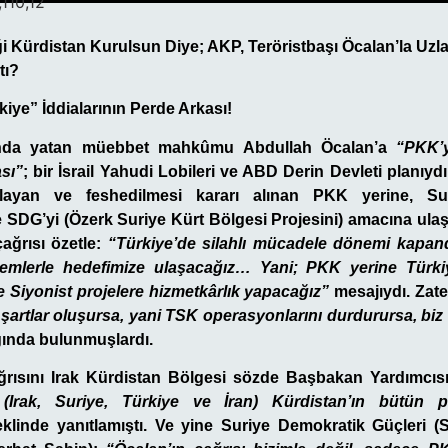
,110,12
diği Kürdistan Kurulsun Diye; AKP, Teröristbaşı Öcalan’la Uzl
tı?
iye” İddialarının Perde Arkası!
ı’nda yatan müebbet mahkûmu Abdullah Öcalan’a
“PKK’
ası”
;
bir İsrail Yahudi Lobileri ve ABD Derin Devleti planıydı
layan ve feshedilmesi kararı alınan PKK yerine, Sur
 SDG’yi (Özerk Suriye Kürt Bölgesi Projesini) amacına ulaşt
çağrısı özetle:
“Türkiye’de silahlı mücadele dönemi kapandı
emlerle hedefimize ulaşacağız… Yani; PKK yerine Türki
e Siyonist projelere hizmetkârlık yapacağız”
mesajıydı. Zat
 şartlar oluşursa, yani TSK operasyonlarını durdurursa, biz
ında bulunmuşlardı.
ğrısını Irak Kürdistan Bölgesi sözde Başbakan Yardımcıs
(Irak, Suriye, Türkiye ve İran) Kürdistan’ın bütün p
klinde yanıtlamıştı. Ve yine Suriye Demokratik Güçleri (