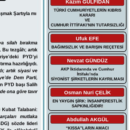
Kâzım GÜLFİDAN
TÜRKİ CUMHURİYETLERİN KIBRIS
aşmak Şartıyla mı
KARARI
VE
CUMHUR İTTİFAKI’NIN TUTARSIZLIĞI
Ufuk EFE
ya silah bırakma
BAĞIMSIZLIK VE BARIŞIN REÇETESİ
. Bu tezgâh; artık
iye’deki PYD’yi
Nevzat GÜNDÜZ
ırma hazırlığıydı.
AKP İktidarında ve Cumhur
; artık siyasi ve
İttifakı’nda
ye’de Dem Parti,
SİYONİST ŞİRKETLERİN KAYRILMASI
en PYD başı
Salih
 de ona göre tavır
Osman Nuri ÇELİK
EN YAYGIN ŞİRK: İNSANPERESTLİK
SAPKINLIĞIDIR!
ı
Kubat Talabani:
arçaları mutlaka
Abdullah AKGÜL
SDG) sözde lideri
“KISSA”LARIN AMACI