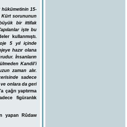
rk hükümetinin 15-
ki Kürt sorununun
üyük bir ittifak
apılanlar işte bu
eler kullanmıştı.
oje 5 yıl içinde
jeye hazır olana
rudur. İnsanların
zülmeden Kandil’i
uzun zaman alır.
çerisinde sadece
ve onlara da geri
n’a çağrı yaptırma
adece figüranlık
ayın yapan Rûdaw