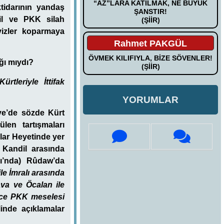
“AZ”LARA KATILMAK, NE BÜYÜK
tidarının yandaş
ŞANSTIR!
dil ve PKK silah
(ŞİİR)
vizler koparmaya
Rahmet PAKGÜL
ÖVMEK KILIFIYLA, BİZE SÖVENLER!
ğı mıydı?
(ŞİİR)
tleriyle İttifak
YORUMLAR
iye’de sözde Kürt
en tartışmaları
lar Heyetinde yer
 Kandil arasında
nı’nda) Rûdaw’da
ile İmralı arasında
ava ve Öcalan ile
ece PKK meselesi
inde açıklamalar