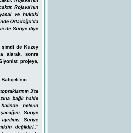
aktır. Rojava’nın
caktır. Rojava’nın
ayasal ve hukuki
çinde Ortadoğu’da
ye’de Suriye diye
, şimdi de Kuzey
na alarak, sonra
iyonist projeye,
 Bahçeli’nin:
topraklarının 3’te
azına bağlı halde
halinde nelerin
şacağını, Suriye
 ayrılmış Suriye
kün değildir!..”