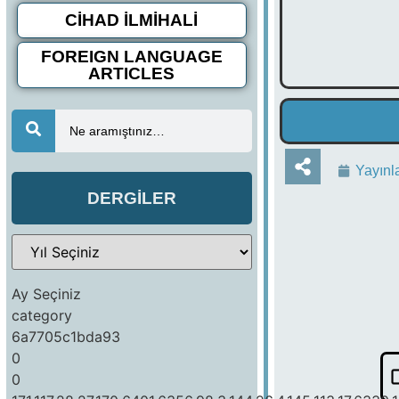
CİHAD İLMİHALİ
FOREIGN LANGUAGE
ARTICLES
Ne aramıştınız…
Yayınl
DERGİLER
Ay Seçiniz
category
6a7705c1bda93
0
0