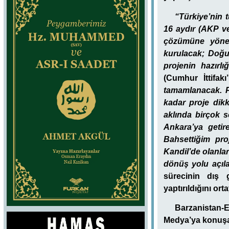
“Türkiye’nin 
16 aydır (AKP ve
çözümüne yöneli
kurulacak; Doğu,
projenin hazırlı
(Cumhur İttifak
tamamlanacak. P
kadar proje dikk
aklında birçok s
Ankara’ya getir
Bahsettiğim pro
Kandil’de olanla
dönüş yolu açıla
sürecinin dış g
yaptırıldığını o
Barzanistan-
Medya’ya konuşan