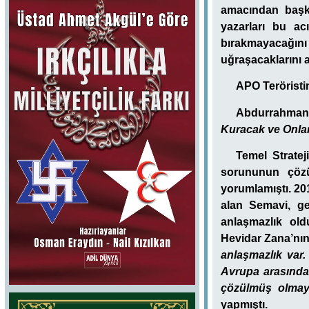
amacından başk
yazarları bu ac
bırakmayacağını
uğraşacaklarını 
APO Teröristi
Abdurrahman
Kuracak ve Onlar
Temel Strate
sorununun çözü
yorumlamıştı. 20
alan Semavi, g
anlaşmazlık old
Hevidar Zana’nı
anlaşmazlık var.
Avrupa arasında
çözülmüş olmay
yapmıştı.