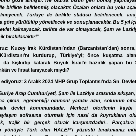
bunu göze almıştır. Ne olursa olsun geri dönüş yapmayac
le birlikte belirlenmiş olacaktır. Öcalan onlara bu yolu aça
lmeyecek. Türkiye ile birlikte statüsü belirlenecek; an
 göre yürütülüp yönetilecek ve sonuçlanacaktır. Bu 5 yıl i
devlet kalmayacak, tarihte de var olmayacak, Şam ve Lazki
ik bırakılacaktır!”
ruz: Kuzey Irak Kürdistanı’ndan (Barzanistan’dan) sonra
ürdistanı’nı kurdurup, Türkiye’yi; önce kuşatma altı
a kışkırtıp katarak Büyük İsrail’e hazırlık yapan bu S
mkân ve fırsat tanıyacak mıydı?
 ediyoruz: 3 Aralık 2024 MHP Grup Toplantısı’nda Sn. Devlet
Suriye Arap Cumhuriyeti, Şam ile Lazkiye arasında sıkışan, 
ına çıkan, egemenliği ölümcül yaralar alan, solunum cih
malı devlet konumundadır. Merkezi otoritenin kaybı 
aylaşım sofrasına oturmak için nasıl da kuyrukların olu
, trajik bir gerçek olarak karşımızdadır!.. Parçalara
her yönüyle Türk olan HALEP’i yüzüstü bırakmamız müm