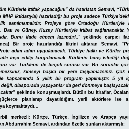
tüm Kürtlerle ittifak yapacağını” da hatırlatan Semavi, “Tü
 MHP iktidarıyla) hazırladığı bu proje sadece Türkiye’de
k sanılmamalıdır. Projeye göre Ortadoğu Kürtleriyle b
 Batı ve Güney, Kuzey Kürtleriyle irtibat sağlanacaktır. Y
ğıdır. Bunu ifade etmem lazımdır!..”
şeklinde çarpıcı ifad
ı’nca) Bir proje hazırlandığı fikrini aktaran Semavi,
“Pr
roje adım adım uygulanacak. Türkiye halkı ve Kürtler pro
atle inşa edilip kurgulanacak. Kürtlerin barış istediği doğ
oru var. Türklerin de birçok sorusu var. Bu sorunlar çö
emezsiniz, kimseyi başka bir yere taşıyamazsınız. Çok 
je kapsamında 5 yıllık bir program yapılmıştır. 5 yıl i
r değil, diasporada yaşayanlar da geri dönmeye başlayacak 
caktır”
şeklinde konuşmuşlardı.
Bütün bu itiraflar, Öcala
üçlerce planlanıp dayatıldığını, yerli aktörlere ise s
rtaya koymaktaydı…
Erbil merkezli; Kürtçe, Türkçe, İngilizce ve Arapça y
 Abdurrahim Semavi, ardından özetle şunları aktarmıştı: