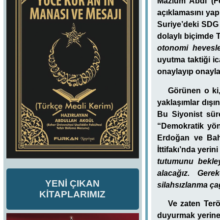
Mazlum Abdi
(Fe
açıklamasını yapm
Suriye’deki SDG 
dolaylı biçimde 
otonomi hevesle
uyutma taktiği ic
onaylayıp onayla
Görünen o ki,
yaklaşımlar dış
Bu Siyonist süre
“Demokratik yönt
Erdoğan ve Bah
İttifakı’nda yeri
tutumunu bekley
alacağız. Gere
YENİ ÇIKAN
silahsızlanma ç
KİTAPLARIMIZ
Ve zaten Terö
duyurmak yerin