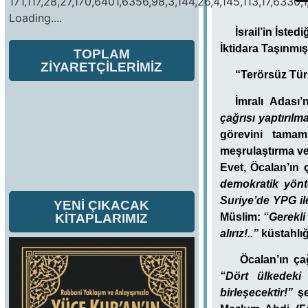
171,117,28,27,170,6401,6356,98,3,144,26,4,145,113,17,6330,1
Loading....
İsrail’in İste
İktidara Taşınmış
TOPLAM
ZİYARETÇİLERİMİZ
“Terörsüz Türk
İmralı Adas
çağrısı yaptırılm
görevini tamam
meşrulaştırma ve
Evet, Öcalan’ın 
demokratik yönt
Suriye’de YPG il
YENİ ÇIKACAK
KİTAPLARIMIZ
Müslim:
“Gerekli
alırız!..”
küstahlığ
Öcalan’ın ça
“Dört ülkedeki 
birleşecektir!”
şe