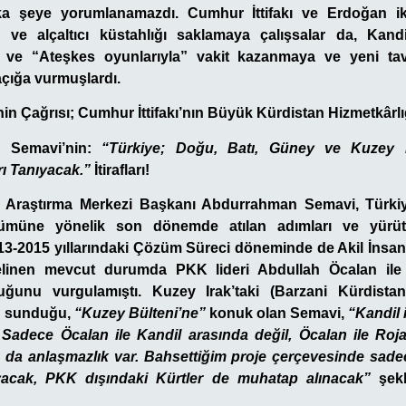
a şeye yorumlanamazdı. Cumhur İttifakı ve Erdoğan ik
ı ve alçaltıcı küstahlığı saklamaya çalışsalar da, Kan
 ve “Ateşkes oyunlarıyla” vakit kazanmaya ve yeni ta
açığa vurmuşlardı.
nin Çağrısı; Cumhur İttifakı’nın Büyük Kürdistan Hizmetkârlı
 Semavi’nin
:
“Türkiye; Doğu, Batı, Güney ve Kuzey Kür
ı Tanıyacak.”
İtirafları!
ji Araştırma Merkezi Başkanı
Abdurrahman Semavi
, Türk
müne yönelik son dönemde atılan adımları ve yürütül
13-2015 yıllarındaki Çözüm Süreci döneminde de Akil İnsan
elinen mevcut durumda PKK lideri Abdullah Öcalan ile
uğunu vurgulamıştı. Kuzey Irak’taki (Barzani Kürdista
n sunduğu,
“Kuzey Bülteni’ne”
konuk olan Semavi,
“Kandil 
 Sadece Öcalan ile Kandil arasında değil, Öcalan ile Roj
 da anlaşmazlık var. Bahsettiğim proje çerçevesinde sad
acak, PKK dışındaki Kürtler de muhatap alınacak”
şekl