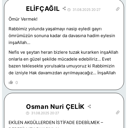
ELİFÇAĞIL
31.08.2025 20:27
Ömür Vermek!
Rabbimiz yolunda yaşalmayı nasip eyledi gayrı
ömrümüzün sonuna kadar da davasına hadim eylesin
inşaAllah…
Nefis ve şeytan heran bizlere tuzak kurarken inşaAllah
onlarla en güzel şekilde mücadele edebiliriz… Evet
bazen teklesekte yorulsakta umuyoruz ki Rabbimizin
de izniyle Hak davamızdan ayrılmayacağız… İnşaAllah
0
Osman Nuri ÇELİK
31.08.2025 20:27
EKİLEN AKGÜLLERDEN İSTİFADE EDEBİLMEK –