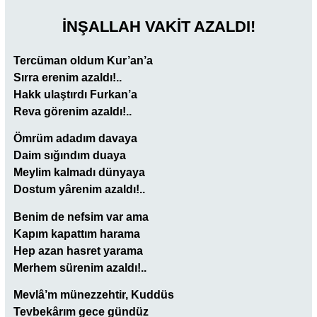
İNŞALLAH VAKİT AZALDI!
Tercüman oldum Kur’an’a
Sırra erenim azaldı!..
Hakk ulaştırdı Furkan’a
Reva görenim azaldı!..
Ömrüm adadım davaya
Daim sığındım duaya
Meylim kalmadı dünyaya
Dostum yârenim azaldı!..
Benim de nefsim var ama
Kapım kapattım harama
Hep azan hasret yarama
Merhem sürenim azaldı!..
Mevlâ’m münezzehtir, Kuddüs
Tevbekârım gece gündüz