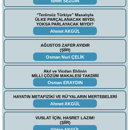
İsmet SEZGİN
“Terörsüz Türkiye” Masalıyla
ÜLKE PARÇALANACAK MIYDI;
YOKSA PARLAYACAK MIYDI?
Ahmet AKGÜL
AĞUSTOS ZAFER AYIDIR
(ŞİİR)
Osman Nuri ÇELİK
Akıl ve Vicdan Ehlinin
MİLLİ ÇÖZÜM MAKALESİ TAKDİRİ
Osman ERAYDIN
HAYATIN METAFİZİKİ VE RÜ’YALARIN MERTEBELERİ
Ahmet AKGÜL
VUSLAT İÇİN, HASRET LAZIM!
(ŞİİR)
Vildan AKGÜL