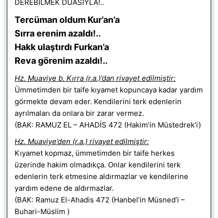
DEREBİLMEK DUASIYLA!..
Tercüman oldum Kur’an’a
Sırra erenim azaldı!..
Hakk ulaştırdı Furkan’a
Reva görenim azaldı!..
Hz. Muaviye b. Kırra (r.a.)’dan rivayet edilmiştir:
Ümmetimden bir taife kıyamet kopuncaya kadar yardım
görmekte devam eder. Kendilerini terk edenlerin
ayrılmaları da onlara bir zarar vermez.
(BAK: RAMUZ EL – AHADİS 472 (Hakim’in Müstedrek’i)
Hz. Muaviye’den (r.a.) rivayet edilmiştir:
Kıyamet kopmaz, ümmetimden bir taife herkes
üzerinde hakim olmadıkça. Onlar kendilerini terk
edenlerin terk etmesine aldırmazlar ve kendilerine
yardım edene de aldırmazlar.
(BAK: Ramuz El-Ahadis 472 (Hanbel’in Müsned’i –
Buhari-Müslim )