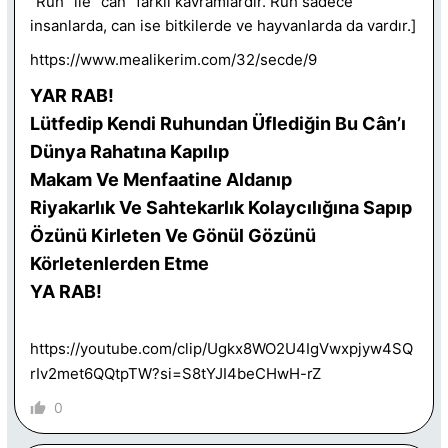
“Ruh” ile “can” farklı kavramlardır. Ruh sadece
insanlarda, can ise bitkilerde ve hayvanlarda da vardır.]
https://www.mealikerim.com/32/secde/9
YAR RAB!
Lütfedip Kendi Ruhundan Üflediğin Bu Cân’ı
Dünya Rahatına Kapılıp
Makam Ve Menfaatine Aldanıp
Riyakarlık Ve Sahtekarlık Kolaycılığına Sapıp
Özünü Kirleten Ve Gönül Gözünü
Körletenlerden Etme
YA RAB!
https://youtube.com/clip/Ugkx8WO2U4IgVwxpjyw4SQ
rIv2met6QQtpTW?si=S8tYJI4beCHwH-rZ
0