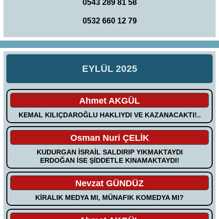
0543 289 81 58
0532 660 12 79
EYLÜL 2025
Ahmet AKGÜL
KEMAL KILIÇDAROĞLU HAKLIYDI VE KAZANACAKTI!..
Osman Nuri ÇELİK
KUDURGAN İSRAİL SALDIRIP YIKMAKTAYDI
ERDOĞAN İSE ŞİDDETLE KINAMAKTAYDI!
Nevzat GÜNDÜZ
KİRALIK MEDYA MI, MÜNAFIK KOMEDYA MI?