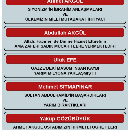
Ahmet AKGÜL
SİYONİZM’İN İBRAHİM ANLAŞMALARI
VE
ÜLKEMİZİN MİLLİ MUTABAKAT İHTİYACI
Abdullah AKGÜL
Allah, Facirleri de Dinine Hizmet Ettirebilir
AMA ZAFERİ SADIK MÜCAHİTLERE VERMEKTEDİR!
Ufuk EFE
GAZZE’DEKİ MASUM İNSAN KAYBI
YARIM MİLYONA YAKLAŞMIŞTI!
Mehmet SITMAPINAR
SULTAN ABDÜLHAMİD’İN BAŞARDIKLARI
VE
YARIM BIRAKTIKLARI
Yakup GÖZÜBÜYÜK
AHMET AKGÜL ÜSTADIMIZIN HİKMETLİ ÖĞRETİLERİ