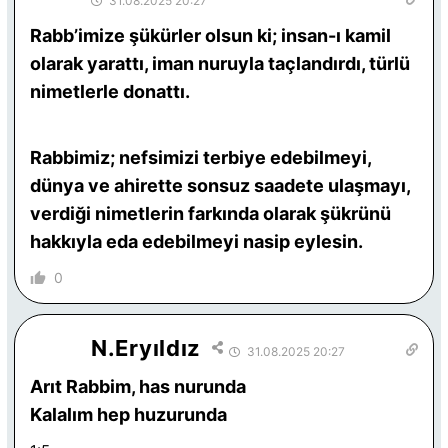
31.08.2025 20:27
Rabb’imize şükürler olsun ki; insan-ı kamil
olarak yarattı, iman nuruyla taçlandırdı, türlü
nimetlerle donattı.
Rabbimiz; n
efsimizi terbiye edebilmeyi,
dünya ve ahirette sonsuz saadete ulaşmayı,
verdiği nimetlerin farkında olarak şükrünü
hakkıyla eda edebilmeyi nasip eylesin.
0
N.Eryıldız
31.08.2025 20:27
Arıt Rabbim, has nurunda
Kalalım hep huzurunda