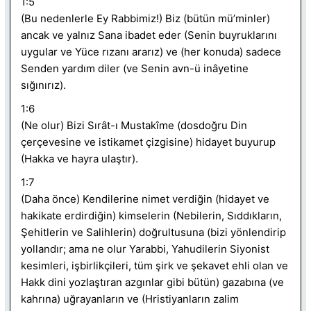
1:5
(Bu nedenlerle Ey Rabbimiz!) Biz (bütün mü’minler)
ancak ve yalnız Sana ibadet eder (Senin buyruklarını
uygular ve Yüce rızanı ararız) ve (her konuda) sadece
Senden yardım diler (ve Senin avn-ü inâyetine
sığınırız).
1:6
(Ne olur) Bizi Sırât-ı Mustakîme (dosdoğru Din
çerçevesine ve istikamet çizgisine) hidayet buyurup
(Hakka ve hayra ulaştır).
1:7
(Daha önce) Kendilerine nimet verdiğin (hidayet ve
hakikate erdirdiğin) kimselerin (Nebilerin, Sıddıkların,
Şehitlerin ve Salihlerin) doğrultusuna (bizi yönlendirip
yollandır; ama ne olur Yarabbi, Yahudilerin Siyonist
kesimleri, işbirlikçileri, tüm şirk ve şekavet ehli olan ve
Hakk dini yozlaştıran azgınlar gibi bütün) gazabına (ve
kahrına) uğrayanların ve (Hristiyanların zalim