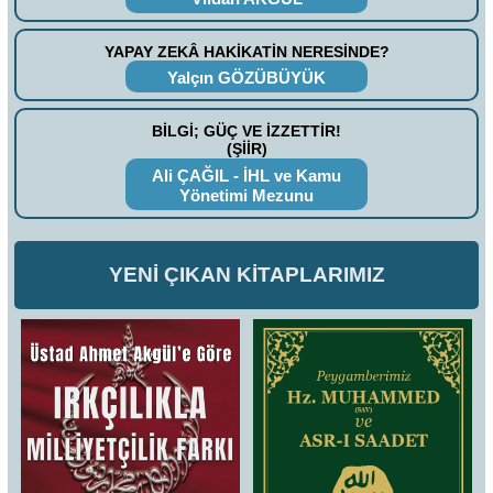
YAPAY ZEKÂ HAKİKATİN NERESİNDE?
Yalçın GÖZÜBÜYÜK
BİLGİ; GÜÇ VE İZZETTİR!
(ŞİİR)
Ali ÇAĞIL - İHL ve Kamu
Yönetimi Mezunu
YENİ ÇIKAN KİTAPLARIMIZ