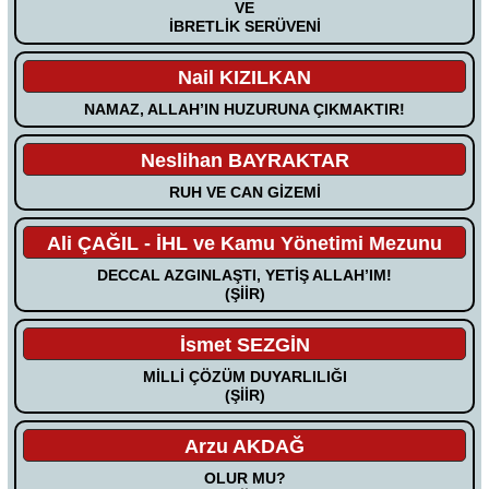
VE
İBRETLİK SERÜVENİ
Nail KIZILKAN
NAMAZ, ALLAH’IN HUZURUNA ÇIKMAKTIR!
Neslihan BAYRAKTAR
RUH VE CAN GİZEMİ
Ali ÇAĞIL - İHL ve Kamu Yönetimi Mezunu
DECCAL AZGINLAŞTI, YETİŞ ALLAH’IM!
(ŞİİR)
İsmet SEZGİN
MİLLİ ÇÖZÜM DUYARLILIĞI
(ŞİİR)
Arzu AKDAĞ
OLUR MU?