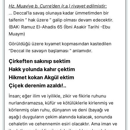
Hz. Muaviye b. Curre’den (r.a.) rivayet edilmiştir:
… Deccal’la savaş olunaya kadar ümmetimden bir
taifenin ” hak üzere ” galip olması devam edecektir.
(BAK: Ramuz El-Ahadis 65 (İbni Asakir Tarihi -Ebu
Muaym)
Görüldüğü üzere kıyamet kopmasından kastedilen
“Deccal ile savaşın başlaması ” anlamıdır.
Çirkeften sakınıp sektim
Hakk yolunda kahır çektim
Hikmet kokan Akgül ektim
Çiçek derenim azaldı!..
İnsan; eğer ilim ve iyilikle, zikir ve fikirle ruhunu
nurlandıramazsa, küfür ve kötülüklerle kirlenmiş ve
körlenmiş olan ruhu, dünyanın ve deni (bayağı ve
aşağı) duyguların çekim alanında kalacak, sonunda
cehaletin ve cehennemin esiri olacaktır. Ama iman ve