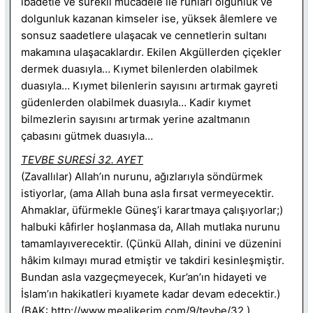
ibadetle ve sürekli mücadele ile ruhları olgunluk ve
dolgunluk kazanan kimseler ise, yüksek âlemlere ve
sonsuz saadetlere ulaşacak ve cennetlerin sultanı
makamına ulaşacaklardır. Ekilen Akgüllerden çiçekler
dermek duasıyla… Kıymet bilenlerden olabilmek
duasıyla… Kıymet bilenlerin sayısını artırmak gayreti
güdenlerden olabilmek duasıyla… Kadir kıymet
bilmezlerin sayısını artırmak yerine azaltmanın
çabasını gütmek duasıyla…
TEVBE SURESİ 32. AYET
(Zavallılar) Allah’ın nurunu, ağızlarıyla söndürmek
istiyorlar, (ama Allah buna asla fırsat vermeyecektir.
Ahmaklar, üfürmekle Güneş’i karartmaya çalışıyorlar;)
halbuki kâfirler hoşlanmasa da, Allah mutlaka nurunu
tamamlayıverecektir. (Çünkü Allah, dinini ve düzenini
hâkim kılmayı murad etmiştir ve takdiri kesinleşmiştir.
Bundan asla vazgeçmeyecek, Kur’an’ın hidayeti ve
İslam’ın hakikatleri kıyamete kadar devam edecektir.)
(BAK:
http://www.mealikerim.com/9/tevbe/32
)