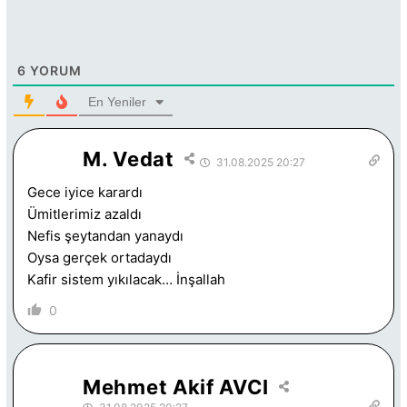
6
YORUM
En Yeniler
M. Vedat
31.08.2025 20:27
Gece iyice karardı
Ümitlerimiz azaldı
Nefis şeytandan yanaydı
Oysa gerçek ortadaydı
Kafir sistem yıkılacak… İnşallah
0
Mehmet Akif AVCI