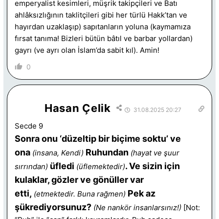
emperyalist kesimleri, müşrik takipçileri ve Batı
ahlâksızlığının taklitçileri gibi her türlü Hakk’tan ve
hayırdan uzaklaşıp) sapıtanların yoluna (kaymamıza
fırsat tanıma! Bizleri bütün bâtıl ve barbar yollardan)
gayrı (ve ayrı olan İslam’da sabit kıl). Amin!
0
Hasan Çelik
31.08.2025 20:27
Secde 9
Sonra onu ‘düzeltip bir biçime soktu’ ve
ona
Ruhundan
(insana, Kendi)
(hayat ve şuur
üfledi
. Ve sizin için
sırrından)
(üflemektedir)
kulaklar, gözler ve gönüller var
etti,
Pek az
(etmektedir. Buna rağmen)
şükrediyorsunuz?
(Ne nankör insanlarsınız!)
[Not: