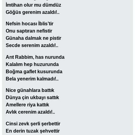
İmtihan olur mu dümdüz
Göğüs gerenim azaldı!..
Nefsin hocası İblis’tir
Onu saptıran nefistir
Günaha dalmak ne pistir
Secde serenim azaldı!..
Arıt Rabbim, has nurunda
Kalalım hep huzurunda
Boğma gaflet kusurunda
Bela yenerim kalmadı!..
Nice günahlara battık
Dünya çin ukbayı sattık
Amellere riya kattık
Avlık cerenim azaldı!..
Cinsi zevk şerli şerbettir
En derin tuzak şehvettir