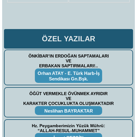
ÖZEL YAZILAR
ÖNKİBAR’IN ERDOĞAN SAPTAMALARI
VE
ERBAKAN SAPTIRMALARI!..
Orhan ATAY - E. Türk Harb-İş
Sendikası Gn.Bşk.
ÖĞÜT VERMEKLE ÖVÜNMEK AYRIDIR
VE
KARAKTER ÇOCUKLUKTA OLUŞMAKTADIR
Neslihan BAYRAKTAR
Hz. Peygamberimizin Yüzük Mührü:
“ALLAH-RESUL-MUHAMMET”