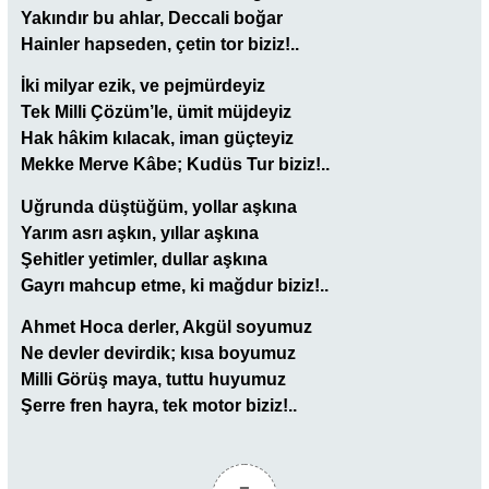
Yakındır bu ahlar, Deccali boğar
Hainler hapseden, çetin tor biziz!..
İki milyar ezik, ve pejmürdeyiz
Tek Milli Çözüm’le, ümit müjdeyiz
Hak hâkim kılacak, iman güçteyiz
Mekke Merve Kâbe; Kudüs Tur biziz!..
Uğrunda düştüğüm, yollar aşkına
Yarım asrı aşkın, yıllar aşkına
Şehitler yetimler, dullar aşkına
Gayrı mahcup etme, ki mağdur biziz!..
Ahmet Hoca derler, Akgül soyumuz
Ne devler devirdik; kısa boyumuz
Milli Görüş maya, tuttu huyumuz
Şerre fren hayra, tek motor biziz!..