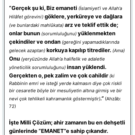
“Gerçek şu ki, Biz emaneti
(İslamiyet’i ve Allah’a
göklere, yerküreye ve dağlara
Hilâfet görevini)
arz ve teklif ettik de;
(ve bunlardaki mahlûkata)
onlar bunun
yüklenmekten
(sorumluluğunu)
çekindiler ve ondan
(gereğini yapamadıklarında
korkuya kapılıp titrediler.
gelecek azaptan)
(Ama)
Onu
(yeryüzünde Allah’a halifelik ve adaletle
insan yüklendi.
yöneticilik sorumluluğunu)
Gerçekten o, pek zalim ve çok cahildir
(ki
Rabbinin emri ve isteği yerde kalmasın diye çok riskli
bir cesaretle böyle bir mesuliyetin altına girmiş ve bir
.”
nevi çok tehlikeli kahramanlık göstermiştir)
(Ahzâb:
72)
İşte Milli Çözüm; ahir zamanın bu en dehşetli
günlerinde “EMANET”e sahip çıkandır.