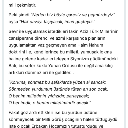
mili çekmiştir.
Peki şimdi
“Neden biz böyle çaresiz ve pejmürdeyiz”
oysa
“Hak davayı taşıyacak, iman güçteyiz.”
Sevr ile uygulamak istedikleri lakin Aziz Türk Millerinin
cansiperane direnci ve azmi karşısında planlarını
uygulamaktan vaz geçmeyen ama Haim Nahum
doktirini ile, kendilerince bu milleti, yumuşak lokma
haline gelene kadar erteleyen Siyonizm güdümündeki
Batı, bu sefer kukla Yunan Ordusu ile değil ama kılıç
artıkları dönmezleri ile geldiler…
“Korkma, sönmez bu şafaklarda yüzen al sancak;
Sönmeden yurdumun üstünde tüten en son ocak.
O benim milletimin yıldızıdır, parlayacak;
O benimdir, o benim milletimindir ancak.”
Fakat göz ardı ettikleri ise bu yurdun üstüne
sönmeyecek bir Milli Görüş ocağının halen tüttüğüydü.
İşte o ocak Erbakan Hocamızın tutuşturduğu ve