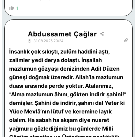
1
Abdussamet Çağlar
31.08.2025 20:24
İnsanlık çok sıkıştı, zulüm haddini aştı,
zalimler yedi derya dolaştı. İnşallah
mazlumun gözyaşı denizinden Adil Düzen
güneşi doğmak üzeredir. Allah’la mazlumun
duası arasında perde yoktur. Atalarımız,
“Alma mazlumun âhını, gökten indirir şahini!”
demişler. Şahini de indirir, şahını da! Yeter ki
Yüce Mevlâ’nın lütuf ve keremine layık
olalım. Ha sabah ha akşam diye nusret
yağmuru gözlediğimiz bu günlerde Milli