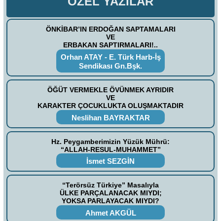
ÖZEL YAZILAR
ÖNKİBAR’IN ERDOĞAN SAPTAMALARI
VE
ERBAKAN SAPTIRMALARI!..
Orhan ATAY - E. Türk Harb-İş
Sendikası Gn.Bşk.
ÖĞÜT VERMEKLE ÖVÜNMEK AYRIDIR
VE
KARAKTER ÇOCUKLUKTA OLUŞMAKTADIR
Neslihan BAYRAKTAR
Hz. Peygamberimizin Yüzük Mührü:
“ALLAH-RESUL-MUHAMMET”
İsmet SEZGİN
“Terörsüz Türkiye” Masalıyla
ÜLKE PARÇALANACAK MIYDI;
YOKSA PARLAYACAK MIYDI?
Ahmet AKGÜL