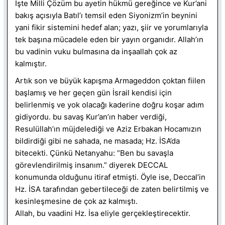
İşte Milli Çözüm bu ayetin hükmü gereğince ve Kur’ani
bakış açısıyla Batıl’ı temsil eden Siyonizm’in beynini
yani fikir sistemini hedef alan; yazı, şiir ve yorumlarıyla
tek başına mücadele eden bir yayın organıdır. Allah’ın
bu vadinin vuku bulmasına da inşaallah çok az
kalmıştır.
Artık son ve büyük kapışma Armageddon çoktan fiilen
başlamış ve her geçen gün İsrail kendisi için
belirlenmiş ve yok olacağı kaderine doğru koşar adım
gidiyordu. bu savaş Kur’an’ın haber verdiği,
Resulüllah’ın müjdelediği ve Aziz Erbakan Hocamızın
bildirdiği gibi ne sahada, ne masada; Hz. İSA’da
bitecekti. Çünkü Netanyahu: “Ben bu savaşla
görevlendirilmiş insanım.” diyerek DECCAL
konumunda olduğunu itiraf etmişti. Öyle ise, Deccal’in
Hz. İSA tarafından gebertileceği de zaten belirtilmiş ve
kesinleşmesine de çok az kalmıştı.
Allah, bu vaadini Hz. İsa eliyle gerçekleştirecektir.