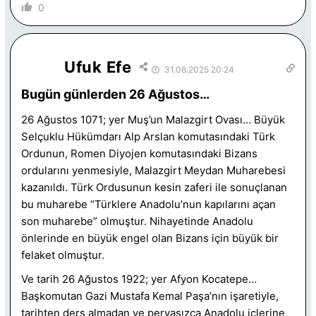
0
Ufuk Efe
31.08.2025 20:24
Bugün günlerden 26 Ağustos…
26 Ağustos 1071; yer Muş’un Malazgirt Ovası… Büyük
Selçuklu Hükümdarı Alp Arslan komutasındaki Türk
Ordunun, Romen Diyojen komutasındaki Bizans
ordularını yenmesiyle, Malazgirt Meydan Muharebesi
kazanıldı. Türk Ordusunun kesin zaferi ile sonuçlanan
bu muharebe “Türklere Anadolu’nun kapılarını açan
son muharebe” olmuştur. Nihayetinde Anadolu
önlerinde en büyük engel olan Bizans için büyük bir
felaket olmuştur.
Ve tarih 26 Ağustos 1922; yer Afyon Kocatepe…
Başkomutan Gazi Mustafa Kemal Paşa’nın işaretiyle,
tarihten ders almadan ve pervasızca Anadolu içlerine