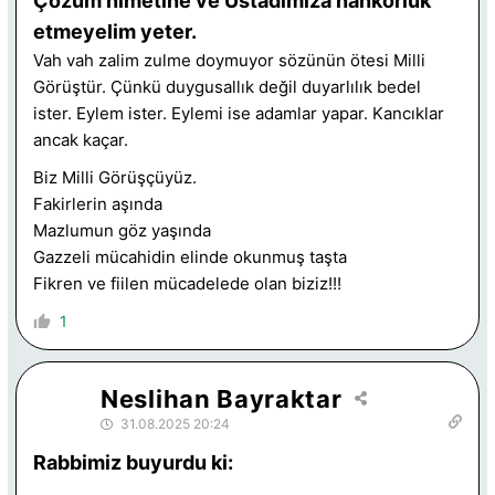
Çözüm nimetine ve Üstadımıza nankörlük
etmeyelim yeter.
Vah vah zalim zulme doymuyor sözünün ötesi Milli
Görüştür. Çünkü duygusallık değil duyarlılık bedel
ister. Eylem ister. Eylemi ise adamlar yapar. Kancıklar
ancak kaçar.
Biz Milli Görüşçüyüz.
Fakirlerin aşında
Mazlumun göz yaşında
Gazzeli mücahidin elinde okunmuş taşta
Fikren ve fiilen mücadelede olan biziz!!!
1
Neslihan Bayraktar
31.08.2025 20:24
Rabbimiz buyurdu ki: