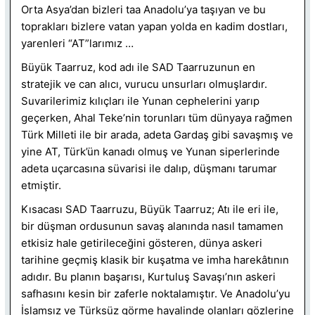
Orta Asya’dan bizleri taa Anadolu’ya taşıyan ve bu
toprakları bizlere vatan yapan yolda en kadim dostları,
yarenleri “AT”larımız …
Büyük Taarruz, kod adı ile SAD Taarruzunun en
stratejik ve can alıcı, vurucu unsurları olmuşlardır.
Suvarilerimiz kılıçları ile Yunan cephelerini yarıp
geçerken, Ahal Teke’nin torunları tüm dünyaya rağmen
Türk Milleti ile bir arada, adeta Gardaş gibi savaşmış ve
yine AT, Türk’ün kanadı olmuş ve Yunan siperlerinde
adeta uçarcasına süvarisi ile dalıp, düşmanı tarumar
etmiştir.
Kısacası SAD Taarruzu, Büyük Taarruz; Atı ile eri ile,
bir düşman ordusunun savaş alanında nasıl tamamen
etkisiz hale getirileceğini gösteren, dünya askeri
tarihine geçmiş klasik bir kuşatma ve imha harekâtının
adıdır. Bu planın başarısı, Kurtuluş Savaşı’nın askeri
safhasını kesin bir zaferle noktalamıştır. Ve Anadolu’yu
İslamsız ve Türksüz görme hayalinde olanları gözlerine