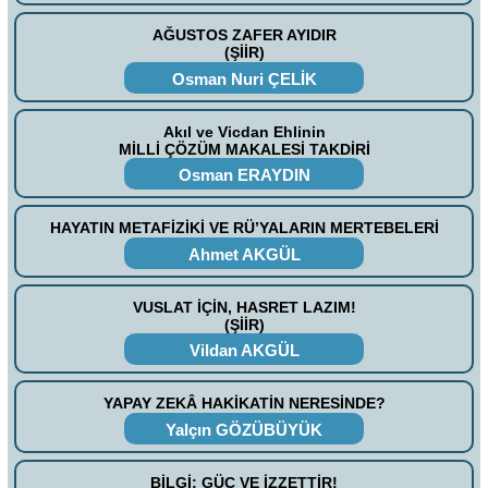
AĞUSTOS ZAFER AYIDIR
(ŞİİR)
Osman Nuri ÇELİK
Akıl ve Vicdan Ehlinin
MİLLİ ÇÖZÜM MAKALESİ TAKDİRİ
Osman ERAYDIN
HAYATIN METAFİZİKİ VE RÜ’YALARIN MERTEBELERİ
Ahmet AKGÜL
VUSLAT İÇİN, HASRET LAZIM!
(ŞİİR)
Vildan AKGÜL
YAPAY ZEKÂ HAKİKATİN NERESİNDE?
Yalçın GÖZÜBÜYÜK
BİLGİ; GÜÇ VE İZZETTİR!