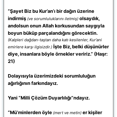
“Şayet Biz bu Kur’an’ı bir dağın üzerine
indirmiş
olsaydık,
(ve sorumluluklarını iletmiş)
andolsun onun Allah korkusundan saygıyla
boyun büküp parçalandığını görecektin.
(Kalpleri dağdan-taştan daha katı kesilenler, Kur’ani
İşte Biz, belki düşünürler
emirlere karşı ilgisizdir.)
diye, insanlara böyle örnekler veririz.” (Haşr:
21)
Dolayısıyla üzerimizdeki sorumluluğun
ağırlığının farkındayız.
Yani “Milli Çözüm Duyarlılığı”ndayız.
“Mü’minlerden öyle
er kişiler
(mert ve metin)