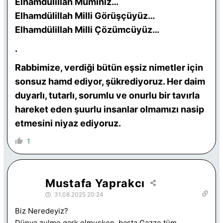
Elhamdülillah Müminiz…
Elhamdülillah Milli Görüşçüyüz…
Elhamdülillah Milli Çözümcüyüz…
.
Rabbimize, verdiği bütün eşsiz nimetler için
sonsuz hamd ediyor, şükrediyoruz. Her daim
duyarlı, tutarlı, sorumlu ve onurlu bir tavırla
hareket eden şuurlu insanlar olmamızı nasip
etmesini niyaz ediyoruz.
1
Mustafa Yaprakcı
31.08.2025 20:24
Biz Neredeyiz?
Dünya zulme gark olmuşken, başta Gazze tüm