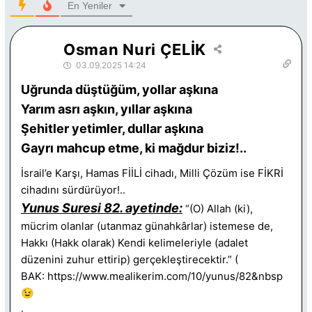
En Yeniler
Osman Nuri ÇELİK
03.09.2025 14:24
Uğrunda düştüğüm, yollar aşkına
Yarım asrı aşkın, yıllar aşkına
Şehitler yetimler, dullar aşkına
Gayrı mahcup etme, ki mağdur biziz!..
İsrail’e Karşı, Hamas FİİLİ cihadı, Milli Çözüm ise FİKRİ
cihadını sürdürüyor!..
Yunus Suresi 82. ayetinde:
“(O) Allah (ki),
mücrim olanlar (utanmaz günahkârlar) istemese de,
Hakkı (Hakk olarak) Kendi kelimeleriyle (adalet
düzenini zuhur ettirip) gerçekleştirecektir.” (
BAK:
https://www.mealikerim.com/10/yunus/82&nbsp
😉