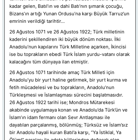
kadar gelen, Batıl’ın ve dahi Batı’nın şımarık çocuğu,
Bizans’ın artığı Yunan Ordusu’na karşı Büyük Tarruz’un
emrinin verildiği tarihtir…
26 Ağustos 1071 ve 26 Ağustos 1922; Türk milletinin
kaderini şekillendiren iki büyük dönüm noktası. İlki
Anadolu’nun kapılarını Türk Milletine açarken, İkincisi
ise bu toprakların ebedi Türk İslam yurdu-vatanı olarak
kalacağını tüm dünyaya ilan etmiştir.
26 Ağustos 1071 tarihinde amaç Türk Milleti için
Anadolu’yu bir yurt haline getirmek, bir yurt kurma ve
fetih mücadelesi ve bu toprakların, Anadolu’nun
Türkleşmesi ve İslamlaşması sürecini başlatmasıdır.
26 Ağustos 1922 tarihi ise; Mondros Mütarekesi
akabinde uygulamaya konan ve Anadolu’da Türk’ün ve
İslam’ın idam fermanı olan Sevr Antlaşması ile
dayatılan parçalanmış, bölünmüş; Türksüz ve İslam’sız
bir Anadolu hayali kuran Batıl’a karşı, “Ya İstiklal, Ya
Ölüm!” parolası ile adeta küllerinden doğacak olan