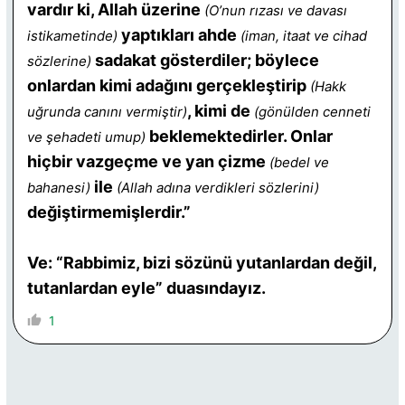
vardır ki, Allah üzerine
(O’nun rızası ve davası
yaptıkları ahde
istikametinde)
(iman, itaat ve cihad
sadakat gösterdiler; böylece
sözlerine)
onlardan kimi adağını gerçekleştirip
(Hakk
, kimi de
uğrunda canını vermiştir)
(gönülden cenneti
beklemektedirler. Onlar
ve şehadeti umup)
hiçbir vazgeçme ve yan çizme
(bedel ve
ile
bahanesi)
(Allah adına verdikleri sözlerini)
değiştirmemişlerdir.”
Ve: “Rabbimiz, bizi sözünü yutanlardan değil,
tutanlardan eyle” duasındayız.
1