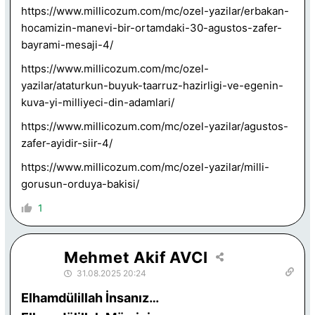
https://www.millicozum.com/mc/ozel-yazilar/erbakan-
hocamizin-manevi-bir-ortamdaki-30-agustos-zafer-
bayrami-mesaji-4/
https://www.millicozum.com/mc/ozel-
yazilar/ataturkun-buyuk-taarruz-hazirligi-ve-egenin-
kuva-yi-milliyeci-din-adamlari/
https://www.millicozum.com/mc/ozel-yazilar/agustos-
zafer-ayidir-siir-4/
https://www.millicozum.com/mc/ozel-yazilar/milli-
gorusun-orduya-bakisi/
1
Mehmet Akif AVCI
31.08.2025 20:24
Elhamdülillah İnsanız…