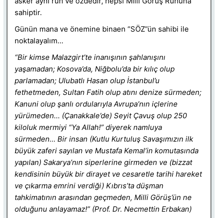
asker aynı ruh ve özdedir, hepsi Millî Görüş Ruhuna
sahiptir.
Günün mana ve önemine binaen “SÖZ”ün sahibi ile
noktalayalım…
“Bir kimse Malazgirt’te inanışının şahlanışını
yaşamadan; Kosova’da, Niğbolu’da bir kılıç olup
parlamadan; Ulubatlı Hasan olup İstanbul’u
fethetmeden, Sultan Fatih olup atını denize sürmeden;
Kanuni olup şanlı ordularıyla Avrupa’nın içlerine
yürümeden… (Çanakkale’de) Seyit Çavuş olup 250
kiloluk mermiyi “Ya Allah!” diyerek namluya
sürmeden… Bir insan (Kutlu Kurtuluş Savaşımızın ilk
büyük zaferi sayılan ve Mustafa Kemal’in komutasında
yapılan) Sakarya’nın siperlerine girmeden ve (bizzat
kendisinin büyük bir dirayet ve cesaretle tarihi hareket
ve çıkarma emrini verdiği) Kıbrıs’ta düşman
tahkimatının arasından geçmeden, Milli Görüş’ün ne
olduğunu anlayamaz!” (Prof. Dr. Necmettin Erbakan)