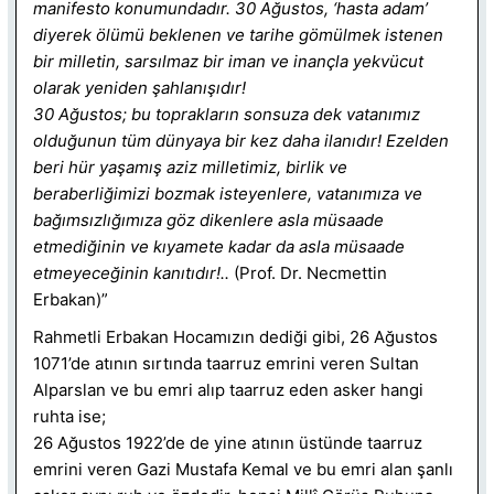
manifesto konumundadır. 30 Ağustos, ‘hasta adam’
diyerek ölümü beklenen ve tarihe gömülmek istenen
bir milletin, sarsılmaz bir iman ve inançla yekvücut
olarak yeniden şahlanışıdır!
30 Ağustos; bu toprakların sonsuza dek vatanımız
olduğunun tüm dünyaya bir kez daha ilanıdır! Ezelden
beri hür yaşamış aziz milletimiz, birlik ve
beraberliğimizi bozmak isteyenlere, vatanımıza ve
bağımsızlığımıza göz dikenlere asla müsaade
etmediğinin ve kıyamete kadar da asla müsaade
etmeyeceğinin kanıtıdır!..
(Prof. Dr. Necmettin
Erbakan)”
Rahmetli Erbakan Hocamızın dediği gibi, 26 Ağustos
1071’de atının sırtında taarruz emrini veren Sultan
Alparslan ve bu emri alıp taarruz eden asker hangi
ruhta ise;
26 Ağustos 1922’de de yine atının üstünde taarruz
emrini veren Gazi Mustafa Kemal ve bu emri alan şanlı