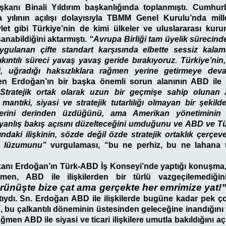
kanı Binali Yıldırım başkanlığında toplanmıştı. Cumhu
yılının açılışı dolayısıyla TBMM Genel Kurulu’nda millet
et gibi Türkiye’nin de kimi ülkeler ve uluslararası kuruml
aşanabildiğini aktarmıştı.
“Avrupa Birliği tam üyelik sürecind
uygulanan çifte standart karşısında elbette sessiz kalam
kıntılı süreci yavaş yavaş geride bırakıyoruz. Türkiye’nin,
i, uğradığı haksızlıklara rağmen yerine getirmeye dev
n Erdoğan’ın bir başka önemli sorun alanının ABD ile i
“Stratejik ortak olarak uzun bir geçmişe sahip olunan
 mantıki, siyasi ve stratejik tutarlılığı olmayan bir şekild
ilerini derinden üzdüğünü, ama Amerikan yönetimini
yanlış bakış açısını düzelteceğini umduğunu ve ABD ve Türk
ındaki ilişkinin, sözde değil özde stratejik ortaklık çerçe
n lüzumunu”
vurgulaması, “bu ne perhiz, bu ne lahana 
nı Erdoğan’ın Türk-ABD İş Konseyi’nde yaptığı konuşma,
ğmen, ABD ile ilişkilerden bir türlü vazgeçilemediğin
rünüşte bize çat ama gerçekte her emrimize yat!
nıtıydı. Sn. Erdoğan ABD ile ilişkilerde bugüne kadar pek ço
ğın, bu çalkantılı döneminin üstesinden geleceğine inandığın
men ABD ile siyasi ve ticari ilişkilere umutla bakıldığını a