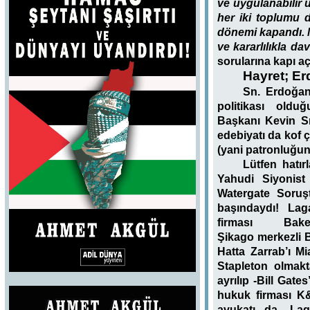
ve uygulanabilir 
her iki toplumu 
dönemi kapandı. M
ve kararlılıkla d
sorularına kapı aç
Hayret; Er
Sn. Erdoğan
politikası old
Başkanı Kevin Sn
edebiyatı da kof 
(yani patronluğun
Lütfen hatı
Yahudi Siyonist
Watergate Soruş
başındaydı! La
firması Bak
Şikago merkezli 
Hatta Zarrab’ı M
Stapleton olmak
ayrılıp -Bill Gat
hukuk firması K&
avukatı da -Lag