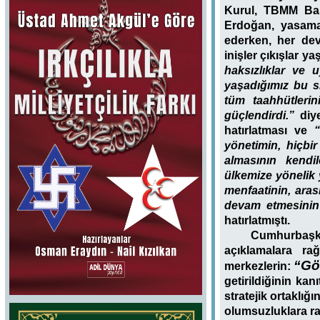
Kurul, TBMM Baş
Erdoğan, yasama 
ederken, her devl
inişler çıkışlar y
haksızlıklar ve 
yaşadığımız bu sı
tüm taahhütlerin
güçlendirdi.”
diye
hatırlatması ve
yönetimin, hiçbir
almasının kend
ülkemize yönelik 
menfaatinin, aras
devam etmesini
hatırlatmıştı.
Cumhurbaşka
açıklamalara ra
“Gö
merkezlerin:
getirildiğinin ka
stratejik ortaklı
olumsuzluklara rağ