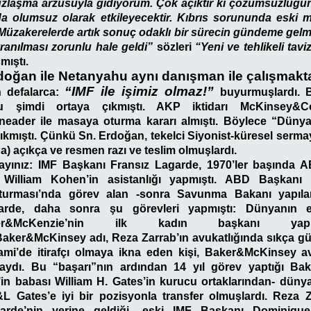
uzlaşma arzusuyla gidiyorum. Çok açıktır ki çözümsüzlüğün
da olumsuz olarak etkileyecektir. Kıbrıs sorununda eski m
üzakerelerde artık sonuç odaklı bir sürecin gündeme gelme
avranılması zorunlu hale geldi”
sözleri
“Yeni ve tehlikeli tavi
mıştı.
doğan ile Netanyahu aynı danışman ile çalışmakt
“IMF ile işimiz olmaz!”
 defalarca:
buyurmuşlardı. 
uğu şimdi ortaya çıkmıştı. AKP iktidarı McKinsey&
eader ile masaya oturma kararı almıştı. Böylece “Dünya
çıkmıştı. Çünkü Sn. Erdoğan, tekelci Siyonist-küresel serm
a) açıkça ve resmen razı ve teslim olmuşlardı.
rlayınız: IMF Başkanı Fransız Lagarde, 1970’ler başında
 William Kohen’in asistanlığı yapmıştı. ABD Başkanı
turması’nda görev alan -sonra Savunma Bakanı yapıla
garde, daha sonra şu görevleri yapmıştı: Dünyanın
er&McKenzie’nin ilk kadın başkanı yapıl
Baker&McKinsey adı, Reza Zarrab’ın avukatlığında sıkça gü
iami’de itirafçı olmaya ikna eden kişi, Baker&McKinsey a
taydı. Bu “başarı”nın ardından 14 yıl görev yaptığı B
es’in babası William H. Gates’in kurucu ortaklarından- düny
L Gates’e iyi bir pozisyonla transfer olmuşlardı. Reza Za
arde’nin yerine geldiği- eski IMF Başkanı Dominique