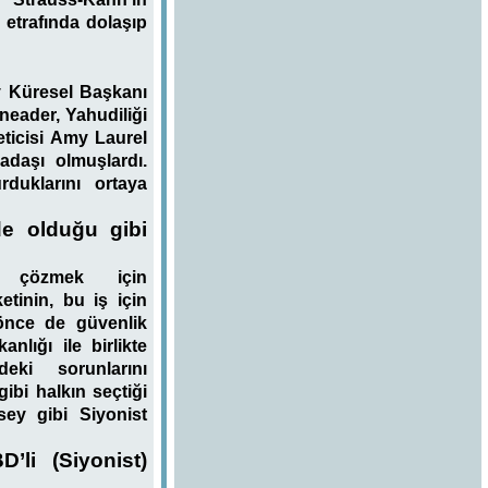
etrafında dolaşıp
 Küresel Başkanı
eader, Yahudiliği
ticisi Amy Laurel
adaşı olmuşlardı.
rduklarını ortaya
e olduğu gibi
ı çözmek için
tinin, bu iş için
önce de güvenlik
lığı ile birlikte
’deki sorunlarını
bi halkın seçtiği
ey gibi Siyonist
’li (Siyonist)