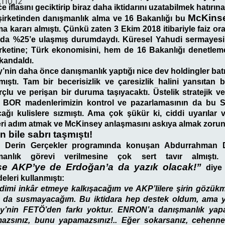
,110,12
e iflasını geciktirip biraz daha iktidarını uzatabilmek hatır
McKins
 şirketinden danışmanlık alma ve 16 Bakanlığı bu
a kararı almıştı. Çünkü zaten 3 Ekim 2018 itibariyle faiz or
n da %25’e ulaşmış durumdaydı. Küresel Yahudi sermaye
rketine; Türk ekonomisini, hem de 16 Bakanlığı denetleme 
kandaldı.
nin daha önce danışmanlık yaptığı nice dev holdingler bat
lmıştı. Tam bir becerisizlik ve çaresizlik halini yansıtan b
çlu ve perişan bir duruma taşıyacaktı. Üstelik stratejik 
 BOR madenlerimizin kontrol ve pazarlamasının da bu S
acağı kulislere sızmıştı. Ama çok şükür ki, ciddi uyarılar
eri adım atmak ve McKinsey anlaşmasını askıya almak zorun
n bile sabrı taşmıştı!
i Derin Gerçekler programında konuşan Abdurrahman D
manlık görevi verilmesine çok sert tavır almıştı. 
e AKP’ye de Erdoğan’a da yazık olacak!”
diye 
eleri kullanmıştı:
imi inkâr etmeye kalkışacağım ve AKP’lilere şirin gözükm
 da susmayacağım. Bu iktidara hep destek oldum, ama ya
y’nin FETÖ’den farkı yoktur. ENRON’a danışmanlık yapan 
azsınız, bunu yapamazsınız!.. Eğer sokarsanız, cehenn