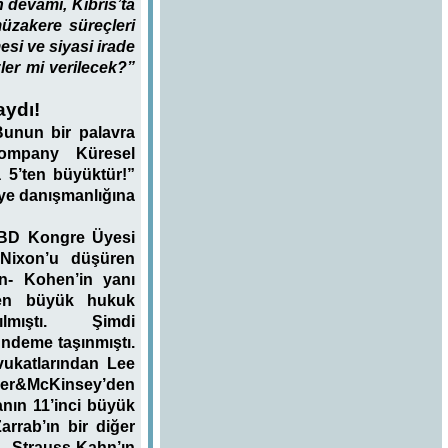
 devamı, Kıbrıs’ta
üzakere süreçleri
si ve siyasi irade
zler mi verilecek?”
aydı!
Bunun bir palavra
Company Küresel
 5’ten büyüktür!”
aye danışmanlığına
 ABD Kongre Üyesi
 Nixon’u düşüren
n- Kohen’in yanı
 en büyük hukuk
mıştı. Şimdi
ndeme taşınmıştı.
vukatlarından Lee
aker&McKinsey’den
anın 11’inci büyük
rrab’ın bir diğer
 Strauss-Kahn’ın