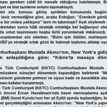
ılması gereken ciddi bir mesafe olduğunu hatırlatmıştı. B
iyet ve biat tazeleme anlamı taşımaktaydı.
mi söz konusu görüş ayrılıkları konusunda bugüne
iç taviz vermediğine göre, acaba Erdoğan;
“Erenlerin gönlü
a biz onlara yaklaşırız”
tavrı mı takınmıştı? Açık söylemek 
ıntıdan sonra hâlâ stratejik ortaklığa bel bağlanıyor olmas
da umut taşınmasını başka türlü yorumlamak imkânsızdı.
suplarından söz ederken, “Bizim için öldüler, muhteşem
 ABD’ye stratejik ortak gözü ile bakmak toplumu aldatıp oyal
urbaşkanı Mustafa Akıncı’nın, New York’a gidiş
an anlaşıldığına göre; “Kıbrıs’ta masaya dö
ıs Türk Cumhuriyeti (KKTC) Cumhurbaşkanı Mustafa Ak
müzakere süreçleri döneminin kapandığını belirterek
“Mü
sürecin gündeme gelmesi ve siyasi irade ve kararlılıkla da
ası kafaları karıştırmıştı.
s Türk Cumhuriyeti (KKTC) Cumhurbaşkanı Mustafa Akıncı
i öncesi Ercan Havalimanı’nda basın mensuplarına açık
er (BM) Genel Kurulu’nun her yıl Eylül ayında toplandığını,
iyet gerçekleştiğini anımsatan Akıncı’nın:
“New York’a yapıc