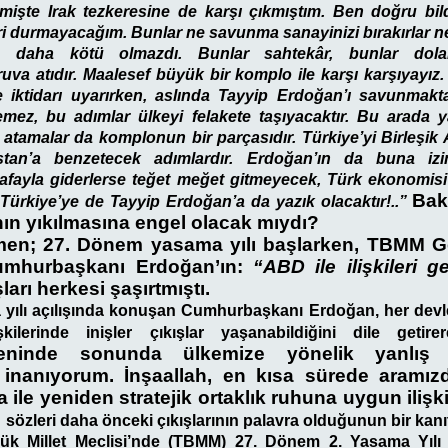
mişte Irak tezkeresine de karşı çıkmıştım. Ben doğru bil
 durmayacağım. Bunlar ne savunma sanayinizi bırakırlar ne 
 daha kötü olmazdı. Bunlar sahtekâr, bunlar doland
truva atıdır. Maalesef büyük bir komplo ile karşı karşıyayı
e iktidarı uyarırken, aslında Tayyip Erdoğan’ı savunm
ez, bu adımlar ülkeyi felakete taşıyacaktır. Bu arada y
 atamalar da komplonun bir parçasıdır. Türkiye’yi Birleşik A
tan’a benzetecek adımlardır. Erdoğan’ın da buna iz
fayla giderlerse teğet meğet gitmeyecek, Türk ekonomisi 
Bak
Türkiye’ye de Tayyip Erdoğan’a da yazık olacaktır!..”
ının yıkılmasına engel olacak mıydı?
en; 27. Dönem yasama yılı başlarken, TBMM G
umhurbaşkanı Erdoğan’ın:
“ABD ile ilişkileri g
şları herkesi şaşırtmıştı.
yılı açılışında konuşan Cumhurbaşkanı Erdoğan, her devle
şkilerinde inişler çıkışlar yaşanabildiğini dile getir
 eninde sonunda ülkemize yönelik yanlış 
 inanıyorum. İnşaallah, en kısa sürede aramızd
ile yeniden stratejik ortaklık ruhuna uygun ilişki
”
sözleri daha önceki çıkışlarının palavra olduğunun bir kan
ük Millet Meclisi’nde (TBMM) 27. Dönem 2. Yasama Yılı 