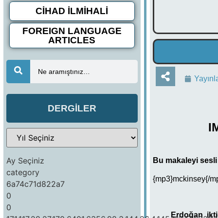
CİHAD İLMİHALİ
FOREIGN LANGUAGE
ARTICLES
Ne aramıştınız…
Yayınl
DERGİLER
I
Ay Seçiniz
Bu makaleyi sesli 
category
{mp3}mckinsey{/m
6a74c71d822a7
0
0
Erdoğan ikt