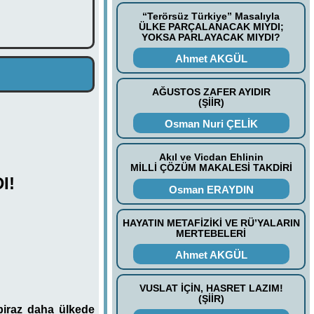
“Terörsüz Türkiye” Masalıyla
ÜLKE PARÇALANACAK MIYDI;
YOKSA PARLAYACAK MIYDI?
Ahmet AKGÜL
AĞUSTOS ZAFER AYIDIR
(ŞİİR)
Osman Nuri ÇELİK
Akıl ve Vicdan Ehlinin
MİLLİ ÇÖZÜM MAKALESİ TAKDİRİ
I!
Osman ERAYDIN
HAYATIN METAFİZİKİ VE RÜ’YALARIN
MERTEBELERİ
Ahmet AKGÜL
VUSLAT İÇİN, HASRET LAZIM!
(ŞİİR)
biraz daha ülkede