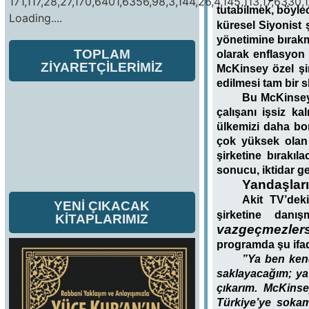
171,117,28,27,170,6401,6356,98,3,144,26,4,145,113,17,6330,1
tutabilmek, böylec
Loading....
küresel Siyonist
yönetimine bırakm
TOPLAM
olarak enflasyo
ZİYARETÇİLERİMİZ
McKinsey özel şi
edilmesi tam bir s
Bu McKinsey’
çalışanı işsiz ka
ülkemizi daha bor
çok yüksek olan
şirketine bırakıl
sonucu, iktidar g
Yandaşları
Akit TV’dek
YENİ ÇIKACAK
şirketine danış
KİTAPLARIMIZ
vazgeçmezlers
programda şu ifad
”Ya ben kend
saklayacağım; ya
çıkarım. McKinse
Türkiye’ye sokam