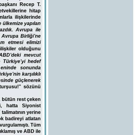
rbaşkanı Recep T.
vekillerine hitap
arla ilişkilerinde
e ülkemize yapılan
azdık. Avrupa ile
 Avrupa Birliği’ne
am etmesi elimizi
lişkiler olduğunu
 ABD’deki mevcut
e Türkiye’yi hedef
n eninde sonunda
iye’nin karşılıklı
vesinde güçlenerek
turşusu!” sözünü
 bütün rest çeken
i, hatta Siyonist
”
talimatının yerine
k badireyi atlatan
ı vurgulamıştı. Tüm
çıklamış ve ABD ile