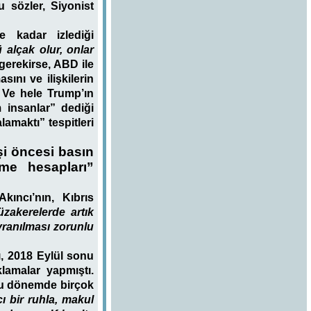
u sözler, Siyonist
 kadar izlediği
 alçak olur, onlar
gerekirse, ABD ile
ını ve ilişkilerin
 Ve hele Trump’ın
 insanlar” dediği
amaktı” tespitleri
i öncesi basın
nme hesapları”
ıncı’nın, Kıbrıs
zakerelerde artık
vranılması zorunlu
, 2018 Eylül sonu
lamalar yapmıştı.
 bu dönemde birçok
ı bir ruhla, makul