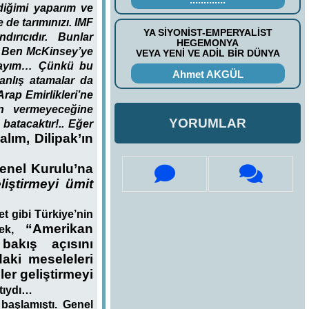
diğimi yaparım ve
de tarımınızı. IMF
YA SİYONİST-EMPERYALİST
ırıcıdır. Bunlar
HEGEMONYA
z. Ben McKinsey’ye
VEYA YENİ VE ADİL BİR DÜNYA
aktayım… Çünkü bu
Ahmet AKGÜL
anlış atamalar da
rap Emirlikleri’ne
in vermeyeceğine
YORUMLAR
batacaktır!.. Eğer
alım, Dilipak’ın
enel Kurulu’na
eliştirmeyi ümit
t gibi Türkiye’nin
“Amerikan
erek,
bakış açısını
aki meseleleri
ler geliştirmeyi
ıtıydı…
başlamıştı. Genel