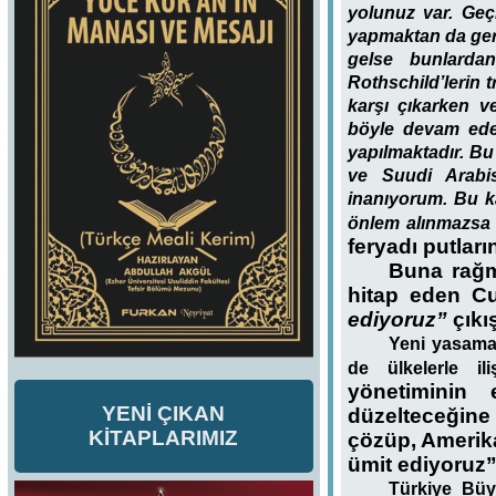
yolunuz var. Geç
yapmaktan da geri
gelse bunlardan
Rothschild’lerin 
karşı çıkarken v
böyle devam edem
yapılmaktadır. Bu
ve Suudi Arabis
inanıyorum. Bu ka
önlem alınmazsa 
feryadı putlar
Buna rağm
hitap eden C
ediyoruz”
çıkı
Yeni yasama 
de ülkelerle ili
yönetiminin
YENİ ÇIKAN
düzelteceğine
KİTAPLARIMIZ
çözüp, Amerika 
ümit ediyoruz
Türkiye Büy