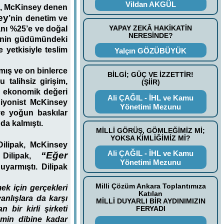
Vildan AKGÜL
ına, McKinsey denen
ey
’nin denetim ve
YAPAY ZEKÂ HAKİKATİN
anı %25’e ve doğal
NERESİNDE?
sinin güdümündeki
yetkisiyle teslim
Yalçın GÖZÜBÜYÜK
mış ve on binlerce
BİLGİ; GÜÇ VE İZZETTİR!
u talihsiz girişim,
(ŞİİR)
ve ekonomik değeri
Ali ÇAĞIL - İHL ve Kamu
iyonist McKinsey
Yönetimi Mezunu
 ve yoğun baskılar
da kalmıştı.
MİLLİ GÖRÜŞ, GÖMLEĞİMİZ Mİ;
YOKSA KİMLİĞİMİZ Mİ?
ilipak, McKinsey
Ali ÇAĞIL - İHL ve Kamu
“Eğer
Dilipak,
Yönetimi Mezunu
uyarmıştı. Dilipak
Milli Çözüm Ankara Toplantımıza
ek için gerçekleri
Katılan
nlışlara da karşı
MİLLİ DUYARLI BİR AYDINIMIZIN
bir kirli şirketi
FERYADI
emin dibine kadar
.............