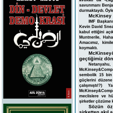
savunmanı Benjam
durmaktaydı. Öyl
McKinsey 
IMF Başkanı
Kevin David Snea
kabul ettiğini a
Muntnerile, Haha
Amacımız, kimile
koymaktı.
McKinsey&
geçtiğimiz döne
Netanyahu
,
McKinsey&Company
sembolik 15 bin
güçlerini düzene
çalışmıştı!?) Y
McKinsey&Company
meclislere ve h
şirketler çözüme 
Sözün ö
şirketten akıl