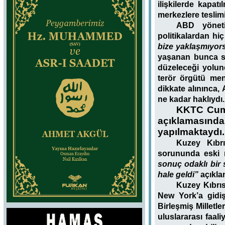
ilişkilerde kapat
merkezlere teslim
ABD yöneti
politikalardan h
bize yaklaşmıyors
yaşanan bunca sık
düzeleceği yolun
terör örgütü men
dikkate alınınca,
ne kadar haklıydı.
KKTC Cumh
açıklamasınd
yapılmaktaydı.
Kuzey Kıbr
sorununda eski 
sonuç odaklı bir 
hale geldi”
açıklam
Kuzey Kıbrı
New York’a gidiş
Birleşmiş Milletl
uluslararası faal