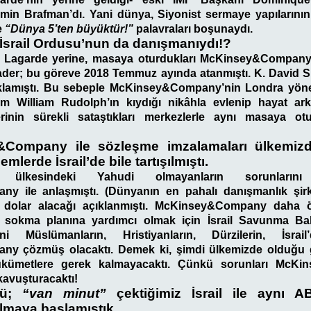
in Brafman’dı. Yani dünya, Siyonist sermaye yapılarının 
e
“Dünya 5’ten büyüktür!”
palavraları boşunaydı.
İsrail Ordusu’nun da danışmanıydı!?
 Lagarde yerine, masaya oturdukları McKinsey&Company
der; bu göreve 2018 Temmuz ayında atanmıştı. K. David Sn
çıklamıştı. Bu sebeple McKinsey&Company’nin Londra yöne
m William Rudolph’ın kıydığı nikâhla evlenip hayat ark
rinin sürekli sataştıkları merkezlerle aynı masaya otu
Company ile sözleşme imzalamaları ülkemizd
mlerde İsrail’de bile tartışılmıştı.
 ülkesindeki Yahudi olmayanların sorunların
 ile anlaşmıştı. (Dünyanın en pahalı danışmanlık şirke
 dolar alacağı açıklanmıştı. McKinsey&Company daha 
 sokma planına yardımcı olmak için İsrail Savunma Bakan
ani Müslümanların, Hristiyanların, Dürzilerin, İsrail
 çözmüş olacaktı. Demek ki, şimdi ülkemizde olduğu gi
ükümetlere gerek kalmayacaktı. Çünkü sorunları McKins
kavuşturacaktı!
zü;
“van minut”
çektiğimiz İsrail ile aynı ABD
 almaya başlamıştık…