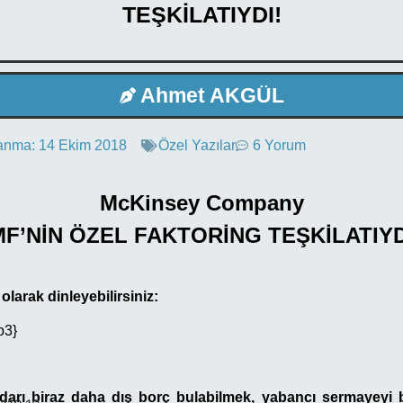
TEŞKİLATIYDI!
Ahmet AKGÜL
anma:
14 Ekim 2018
Özel Yazılar
6 Yorum
McKinsey Company
MF’NİN ÖZEL FAKTORİNG TEŞKİLATIYD
olarak dinleyebilirsiniz:
p3}
idarı biraz daha dış borç bulabilmek, yabancı sermayeyi 