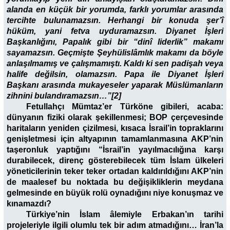
alanda en küçük bir yorumda, farklı yorumlar arasında
tercihte bulunamazsın. Herhangi bir konuda şer’î
hüküm, yani fetva uyduramazsın. Diyanet İşleri
Başkanlığını, Papalık gibi bir “dinî liderlik” makamı
sayamazsın. Geçmişte Şeyhülislâmlık makamı da böyle
anlaşılmamış ve çalışmamıştı. Kaldı ki sen padişah veya
halife değilsin, olamazsın. Papa ile Diyanet İşleri
Başkanı arasında mukayeseler yaparak Müslümanların
zihnini bulandıramazsın…”[2]
Fetullahçı Mümtaz’er Türköne gibileri, acaba:
dünyanın fiziki olarak şekillenmesi; BOP çerçevesinde
haritaların yeniden çizilmesi, kısaca İsrail’in topraklarını
genişletmesi için altyapının tamamlanmasına AKP’nin
taşeronluk yaptığını “İsrail’in yayılmacılığına karşı
durabilecek, direnç gösterebilecek tüm İslam ülkeleri
yöneticilerinin teker teker ortadan kaldırıldığını AKP’nin
de maalesef bu noktada bu değişikliklerin meydana
gelmesinde en büyük rolü oynadığını niye konuşmaz ve
kınamazdı?
Türkiye’nin İslam âlemiyle Erbakan’ın tarihi
projeleriyle ilgili olumlu tek bir adım atmadığını… İran’la