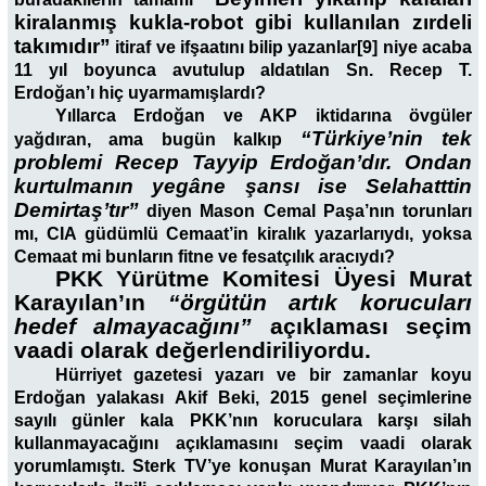
kiralanmış kukla-robot gibi kullanılan zırdeli
takımıdır”
itiraf ve ifşaatını bilip yazanlar[9] niye acaba
11 yıl boyunca avutulup aldatılan Sn. Recep T.
Erdoğan’ı hiç uyarmamışlardı?
Yıllarca Erdoğan ve AKP iktidarına övgüler
“Türkiye’nin tek
yağdıran, ama bugün kalkıp
problemi Recep Tayyip Erdoğan’dır. Ondan
kurtulmanın yegâne şansı ise Selahatttin
Demirtaş’tır”
diyen Mason Cemal Paşa’nın torunları
mı, CIA güdümlü Cemaat’in kiralık yazarlarıydı, yoksa
Cemaat mi bunların fitne ve fesatçılık aracıydı?
PKK Yürütme Komitesi Üyesi Murat
Karayılan’ın
“örgütün artık korucuları
hedef almayacağını”
açıklaması seçim
vaadi olarak değerlendiriliyordu.
Hürriyet gazetesi yazarı ve bir zamanlar koyu
Erdoğan yalakası Akif Beki, 2015 genel seçimlerine
sayılı günler kala PKK’nın koruculara karşı silah
kullanmayacağını açıklamasını seçim vaadi olarak
yorumlamıştı. Sterk TV’ye konuşan Murat Karayılan’ın