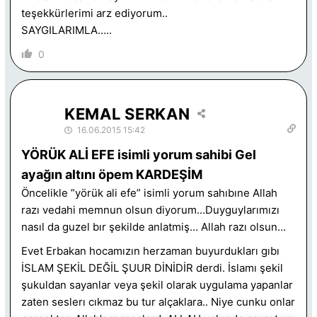
teşekkürlerimi arz ediyorum..
SAYGILARIMLA…..
0
KEMAL SERKAN
16.06.2015 15:42
YÖRÜK ALİ EFE isimli yorum sahibi Gel
ayağın altını öpem KARDEŞİM
Öncelikle ”yörük ali efe” isimli yorum sahıbıne Allah
razı vedahi memnun olsun diyorum…Duyguylarımızı
nasıl da guzel bır şekilde anlatmiş… Allah razı olsun…
Evet Erbakan hocamızın herzaman buyurdukları gıbı
İSLAM ŞEKİL DEĞİL ŞUUR DİNİDİR derdi. İslamı şekil
şukuldan sayanlar veya şekil olarak uygulama yapanlar
zaten seslerı cıkmaz bu tur alçaklara.. Niye cunku onlar