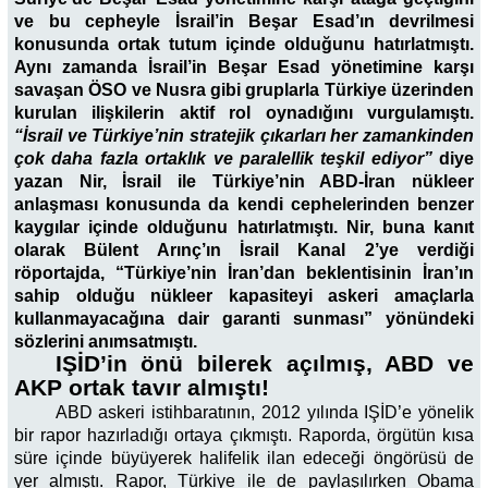
ve bu cepheyle İsrail’in Beşar Esad’ın devrilmesi
konusunda ortak tutum içinde olduğunu hatırlatmıştı.
Aynı zamanda İsrail’in Beşar Esad yönetimine karşı
savaşan ÖSO ve Nusra gibi gruplarla Türkiye üzerinden
kurulan ilişkilerin aktif rol oynadığını vurgulamıştı.
“İsrail ve Türkiye’nin stratejik çıkarları her zamankinden
çok daha fazla ortaklık ve paralellik teşkil ediyor”
diye
yazan Nir, İsrail ile Türkiye’nin ABD-İran nükleer
anlaşması konusunda da kendi cephelerinden benzer
kaygılar içinde olduğunu hatırlatmıştı. Nir, buna kanıt
olarak Bülent Arınç’ın İsrail Kanal 2’ye verdiği
röportajda, “Türkiye’nin İran’dan beklentisinin İran’ın
sahip olduğu nükleer kapasiteyi askeri amaçlarla
kullanmayacağına dair garanti sunması” yönündeki
sözlerini anımsatmıştı.
IŞİD’in önü bilerek açılmış, ABD ve
AKP ortak tavır almıştı!
ABD askeri istihbaratının, 2012 yılında IŞİD’e yönelik
bir rapor hazırladığı ortaya çıkmıştı. Raporda, örgütün kısa
süre içinde büyüyerek halifelik ilan edeceği öngörüsü de
yer almıştı. Rapor, Türkiye ile de paylaşılırken Obama