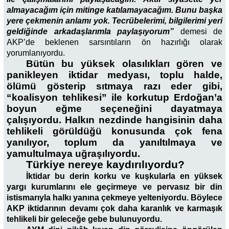
almayacağım için mitinge katılamayacağım. Bunu başka
yere çekmenin anlamı yok. Tecrübelerimi, bilgilerimi yeri
geldiğinde arkadaşlarımla paylaşıyorum”
demesi de
AKP’de beklenen sarsıntıların ön hazırlığı olarak
yorumlanıyordu.
Bütün bu yüksek olasılıkları gören ve
panikleyen iktidar medyası, toplu halde,
ölümü gösterip sıtmaya razı eder gibi,
“koalisyon tehlikesi” ile korkutup Erdoğan’a
boyun eğme seçeneğini dayatmaya
çalışıyordu. Halkın nezdinde hangisinin daha
tehlikeli görüldüğü konusunda çok fena
yanılıyor, toplum da yanıltılmaya ve
yamultulmaya uğraşılıyordu.
Türkiye nereye kaydırılıyordu?
İktidar bu derin korku ve kuşkularla en yüksek
yargı kurumlarını ele geçirmeye ve pervasız bir din
istismarıyla halkı yanına çekmeye yelteniyordu. Böylece
AKP iktidarının devamı çok daha karanlık ve karmaşık
tehlikeli bir geleceğe gebe bulunuyordu.