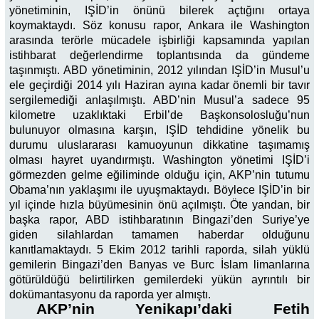
yönetiminin, IŞİD’in önünü bilerek açtığını ortaya
koymaktaydı. Söz konusu rapor, Ankara ile Washington
arasında terörle mücadele işbirliği kapsamında yapılan
istihbarat değerlendirme toplantısında da gündeme
taşınmıştı. ABD yönetiminin, 2012 yılından IŞİD’in Musul’u
ele geçirdiği 2014 yılı Haziran ayına kadar önemli bir tavır
sergilemediği anlaşılmıştı. ABD’nin Musul’a sadece 95
kilometre uzaklıktaki Erbil’de Başkonsolosluğu’nun
bulunuyor olmasına karşın, IŞİD tehdidine yönelik bu
durumu uluslararası kamuoyunun dikkatine taşımamış
olması hayret uyandırmıştı. Washington yönetimi IŞİD’i
görmezden gelme eğiliminde olduğu için, AKP’nin tutumu
Obama’nın yaklaşımı ile uyuşmaktaydı. Böylece IŞİD’in bir
yıl içinde hızla büyümesinin önü açılmıştı. Öte yandan, bir
başka rapor, ABD istihbaratının Bingazi’den Suriye’ye
giden silahlardan tamamen haberdar olduğunu
kanıtlamaktaydı. 5 Ekim 2012 tarihli raporda, silah yüklü
gemilerin Bingazi’den Banyas ve Burc İslam limanlarına
götürüldüğü belirtilirken gemilerdeki yükün ayrıntılı bir
dokümantasyonu da raporda yer almıştı.
AKP’nin Yenikapı’daki Fetih