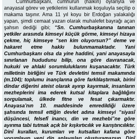
Cumhurbaşkanı, cumhurun (halkın) oylarıyla ve
anayasal görev ve yetkilerini kullanmak koşuluyla seçilip o
makama taşınır. Ama 11 yıl koyu bir Erdoğan yalakalığı
yapan, şimdi cemaat yazarı olarak muhalefet bayrağı açan
şahsın dediği gibi;
“Sn. Cumhurbaşkanına tanınan
yetkiler arasında kimseyi küçük görme, kimseyi hizaya
çekme, hiç kimseye “sen kim oluyorsun?” deme ve
hakaret etme hakkı bulunmamaktadır. Yani
Cumhurbaşkanı olsa da yine haddini, yani anayasayla
sınırlanan hududunu bilip, ona göre davranacak,
hukuki ve ahlaki sorumluluklarını kuşanacaktır. Türk
milletinin birliğini ve Türk devletini temsil makamında
(m.104); toplumu inançlarına göre farklılaştırmak, birini
dindar diğerini ateist olarak ayırıp kayırmak, insanların
mezheplerini ima ederek kutsal kitaplara bağlılığını
sorgulamak, ülkede fitne ve fesat çıkarmaktır.
Anayasa’nın 10. maddesinde emredildiği üzere
şahsında temsil ettiğin devlet adına kimseyi “siyasî
düşüncesi, felsefî inancı, din ve mezhebi”ne göre
ayırıma tabi tutmak açık bir kışkırtıcılık ve karıştırıcılıktır.
Dinî kuralları, kurumları ve kutsalları kafana göre
yorumlayıp yeni din anlayışları oluşturamazsın. Dinî