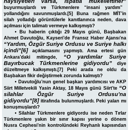
haysiyetleri varsa, ispatla mükelleftirler”
buyurmuşlardı ve Türkmenlere “insani yardım”
yollandığını savunmuşlardı.[5] Buna rağmen MİT’in
silah yolladığı görüntülerle kanıtlanınca neden, dava
açılması için talimatı vermeye kalkışmıştı?
• Bu haberin çıktığı 29 Mayıs günü, Başbakan
Ahmet Davutoğlu, Kayseri’de Fransız Haber Ajansı’na
“Yardım, Özgür Suriye Ordusu ve Suriye halkı
içindi”[6]
açıklamasını yapmıştı. Ama ertesi gün
“O yardımlar Suriye
Ankara’daki mitingde,
Bayırbucak Türkmenlerine gidiyordu”
diye
düzeltmeye kalkışmıştı.[7] Peki arada ne oldu da
Başbakan fikir değiştirmek zorunda kalmıştı?
• Davutoğlu’nun genel başkan yardımcısı ve AKP
“O
Siirt Milletvekili Yasin Aktay, 18 Mayıs günü Siirt’te
silahlar Özgür Suriye Ordusu’na
gidiyordu”[8]
itirafında bulunmuşlardı. Peki yalan mı
konuşmuşlardı?
• Silahlar Türkmenlere gidiyordu ise neden Tırlar
Türkmenlere yakın bir sınır kapısı yerine o dönem
Nusra Cephesi’nin kontrolündeki Reyhanlı kapısından