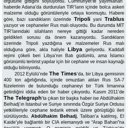
örgütüne gittiğini söylüyordu. Cumhuriyet’te yayımlanan
haberde Adana’da durdurulan TIR’ların içinde bolca askeri
malzeme olduğu görüntüleriyle ortaya konmuştu. Habere
Tripoli
Trablus
göre, bazı sandıkların üzerinde
yani
yazıyor ve cephaneler Rus malı oluyordu. Bu durumda MİT
TIR’larındaki silahların nereye gittiği kadar nereden
geldikleri sorusu da önem kazanıyordu. Sandıkların
üzerinde Tripoli yazdığına ve malzemeler Rus malı
Libya
olduğuna göre, akla haliyle
geliyordu. Kaddafi
rejimi çökeli beri Libya’nın Batı güdümlü, ama İslamcı
görünümlü terörist yapılar için bir cephane ve insan kaynağı
olduğu biliniyordu.
The Times
2012 Eylülü’nde
’da, bir Libya gemisinin
400 ton ağırlığında, içinde omuzdan atılan Rus SA-7
füzelerinin de bulunduğu cephaneyi bir Türk limanına
getirdiğini iddia eden bir haber çıkıyordu. Kasım 2011’de
The Telegraph
’ta çıkan bir başka haber ise Abdülhakim
Belhadj’ın İstanbul ve Suriye sınırında Özgür Suriye Ordusu
yetkilileriyle cephane tedarik etmek üzere görüştüğü ileri
sürülüyordu.
Abdülhakim Belhadj
, Taliban’a katılmış, El
Kaide’yle bağlantılı bir CIA elemanıydı ve “Arap Baharı”na