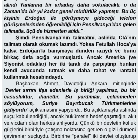
alındı Yanlarına bir arkadaş daha sokulacaktı, o da
Zaman’da bir yıl kadar genel müdürlük yapmıştı. Bu üç
kişinin Erdoğan ile görüşmeye gideceği telefon
görüşmelerinden öğrenildiği için Pensilvanya’dan gelen
talimatla, üçü de hizmetten atıldı.”
Şimdi Pensilvanya’nın talimatını, aslında CIA’nın
talimatı olarak okumak lazımdı. Yoksa Fetullah Hoca’ya
kalsa Erdoğan’la barışmaya dünden razıydı ve bunu
birkaç defa açığa vurmuşlardı. Ancak Amerika (ve
Siyonist odaklar) her iki tarafı da çarpıştırıp bunları
kendi avucunda tutmak ve daha rahat ve rantabl
kullanmak hesabındaydı.
Başbakan Ahmet Davutoğlu Ankara mitinginde
‘Devlet sırrını ifşa edenlerle iş birliği yapılmaz, bu bir
casusluktur, ihanettir. Bu yardımlar, çekinmeden
söylüyorum, Suriye Bayırbucak Türkmenlerine
gidiyordu’
açıklamasını yapıyordu. Bu açıklamayla aslında
suçu kabullendiğini, ancak hükümetin hedef şaşırttığını aklı
ve vicdanı olan herkes anlıyordu. Çünkü bir devletin kolluk
güçlerini birbiriyle çatışma noktasına getiren o gizli dümeni
çevirenler suçluydu. Birbirine “paralel” iki devlet oluşturup