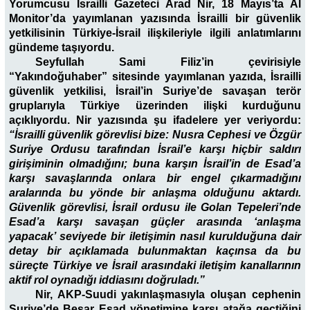
Yorumcusu İsrailli Gazeteci Arad Nir, 18 Mayıs’ta Al
Monitor’da yayımlanan yazısında İsrailli bir güvenlik
yetkilisinin Türkiye-İsrail ilişkileriyle ilgili anlatımlarını
gündeme taşıyordu.
Seyfullah Sami Filiz’in çevirisiyle
“Yakındoğuhaber” sitesinde yayımlanan yazıda, İsrailli
güvenlik yetkilisi, İsrail’in Suriye’de savaşan terör
gruplarıyla Türkiye üzerinden ilişki kurduğunu
açıklıyordu. Nir yazısında şu ifadelere yer veriyordu:
“İsrailli güvenlik görevlisi bize: Nusra Cephesi ve Özgür
Suriye Ordusu tarafından İsrail’e karşı hiçbir saldırı
girişiminin olmadığını; buna karşın İsrail’in de Esad’a
karşı savaşlarında onlara bir engel çıkarmadığını
aralarında bu yönde bir anlaşma olduğunu aktardı.
Güvenlik görevlisi, İsrail ordusu ile Golan Tepeleri’nde
Esad’a karşı savaşan güçler arasında ‘anlaşma
yapacak’ seviyede bir iletişimin nasıl kurulduğuna dair
detay bir açıklamada bulunmaktan kaçınsa da bu
süreçte Türkiye ve İsrail arasındaki iletişim kanallarının
aktif rol oynadığı iddiasını doğruladı.”
Nir, AKP-Suudi yakınlaşmasıyla oluşan cephenin
Suriye’de Beşar Esad yönetimine karşı atağa geçtiğini