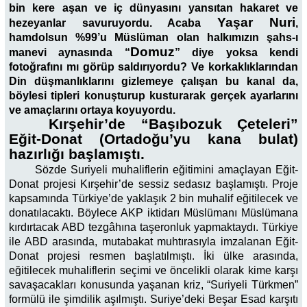
bin kere aşan ve iç dünyasını yansıtan hakaret ve
Yaşar Nuri
hezeyanlar savuruyordu. Acaba
,
hamdolsun %99’u Müslüman olan halkımızın şahs-ı
Domuz
manevi aynasında “
” diye yoksa kendi
fotoğrafını mı görüp saldırıyordu? Ve korkaklıklarından
Din düşmanlıklarını gizlemeye çalışan bu kanal da,
böylesi tipleri konuşturup kusturarak gerçek ayarlarını
ve amaçlarını ortaya koyuyordu.
Kırşehir’de “Başıbozuk Çeteleri”
Eğit-Donat (Ortadoğu’yu kana bulat)
hazırlığı başlamıştı.
Sözde Suriyeli muhaliflerin eğitimini amaçlayan Eğit-
Donat projesi Kırşehir’de sessiz sedasız başlamıştı. Proje
kapsamında Türkiye’de yaklaşık 2 bin muhalif eğitilecek ve
donatılacaktı. Böylece AKP iktidarı Müslümanı Müslümana
kırdırtacak ABD tezgâhına taşeronluk yapmaktaydı. Türkiye
ile ABD arasında, mutabakat muhtırasıyla imzalanan Eğit-
Donat projesi resmen başlatılmıştı. İki ülke arasında,
eğitilecek muhaliflerin seçimi ve öncelikli olarak kime karşı
savaşacakları konusunda yaşanan kriz, “Suriyeli Türkmen”
formülü ile şimdilik aşılmıştı. Suriye’deki Beşar Esad karşıtı