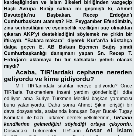
kardeşliğinden ve İslam ülkeleri birliğinden vazgeçip
Haçlı Avrupa Birliği safına mı geçmişti ki, Ahmet
Davutoğlu’nu Başbakan, Recep Erdoğan’ı
Cumhurbaşkanı atamıştı? Hz. Peygamber Efendimizin,
zina serbestliğini ve eşcinsellik rezilliğini suç olmaktan
çıkaran AKP’yi desteklediğini söylemek ne çirkin bir
iftiraydı. “Bakara-makara” diyerek Kur’an’la küstahça
dalga geçen E. AB Bakanı Egemen Bağış şimdi
Cumhurbaşkanlığı danışmanı yapan Sn. Recep T.
Erdoğan’ı aklamaya bu tür safsatalar yeterli olacak
mıydı?
Acaba, TIR’lardaki cephane nereden
geliyordu ve kime gidiyordu?
MİT TIR’larındaki silahlar nereye gidiyordu? Önce
TIR’larla Türkmenlere insani yardım gönderildiği iddia
ediliyor, ama Suriye Türkmen Meclisi başkan yardımcısı
bunu yalanlıyordu. Daha sonra Ahmet Şık’ın eriştiği bir
dava dosyasında, aralarında konuşan Bayır Bucak Tugay
Komutanı ile bazı Türkmen dernek yetkililerinin,
TIR’ların
kendilerine gelmediğini söylediği ortaya çıkıyordu.
Ansar el İslam
Dosyadaki Türkmenler, TIR’ların