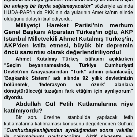
bu anlayış bir fayda sağlamayacaktır”
sözleriyle aslında
HÜDA-PAR’ın da PKK’nın da yularının Amerika’nın elinde
olduğunu dolaylı itiraf ediyordu.
Milliyetçi Hareket Partisi’nin merhum
Genel Başkanı Alparslan Türkeş’in oğlu, AKP
İstanbul Milletvekili Ahmet Kutalmış Türkeş’in,
AKP’den istifa etmesi, büyük bir depremin
öncü sarsıntısı olarak değerlendiriliyordu!
Ahmet Kutalmış Türkeş istifasını açıklarken
“Seçim beyannamesinde, Türkiye Cumhuriyeti
Devleti’nin Anayasası’ndan “Türk” adının çıkarılacağı,
‘Başkanlık Sistemi’ adı altında 92 yıllık devletimizin
bölünerek, ‘federasyon ve özerk’ alanlara
dönüştürüleceği tuzağını fark ettiğim için ayrılıyorum”
diyordu.
Abdullah Gül Fetih Kutlamalarına niye
katılmıyordu?
Bir soru üzerine İstanbul’da yapılacak fetih
kutlamalarına katılmaması konusunu değerlendiren Gül’ün:
“Cumhurbaşkanlığımdan ayrıldığımdan sonra vakıflar
ile çalışmalarımı paylaşacağım. Aktif siyasette yer