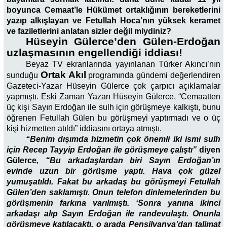
boyunca Cemaat’le Hükümet ortaklığının bereketlerini
yazıp alkışlayan ve Fetullah Hoca’nın yüksek keramet
ve faziletlerini anlatan sizler değil miydiniz?
Hüseyin Gülerce’den Gülen-Erdoğan
uzlaşmasının engellendiği iddiası!
Beyaz TV ekranlarında yayınlanan Türker Akıncı’nın
Ortak Akıl
sunduğu
programında gündemi değerlendiren
Gazeteci-Yazar Hüseyin Gülerce çok çarpıcı açıklamalar
yapmıştı. Eski Zaman Yazarı Hüseyin Gülerce, “Cemaatten
üç kişi Sayın Erdoğan ile sulh için görüşmeye kalkıştı, bunu
öğrenen Fetullah Gülen bu görüşmeyi yaptırmadı ve o üç
kişi hizmetten atıldı” iddiasını ortaya atmıştı.
“Benim dışımda hizmetin çok önemli iki ismi sulh
için Recep Tayyip Erdoğan ile görüşmeye çalıştı”
diyen
Gülerce
, “Bu arkadaşlardan biri Sayın Erdoğan’ın
evinde uzun bir görüşme yaptı. Hava çok güzel
yumuşatıldı. Fakat bu arkadaş bu görüşmeyi Fetullah
Gülen’den saklamıştı. Onun telefon dinlemelerinden bu
görüşmenin farkına varılmıştı. ‘Sonra yanına ikinci
arkadaşı alıp Sayın Erdoğan ile randevulaştı. Onunla
görüşmeye katılacaktı, o arada Pensilvanya’dan talimat