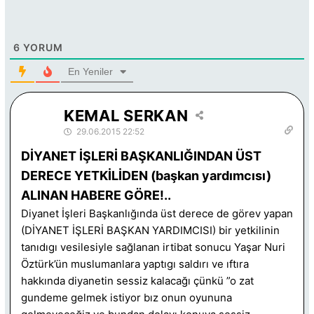
6
YORUM
En Yeniler
KEMAL SERKAN
29.06.2015 22:52
DİYANET İŞLERİ BAŞKANLIĞINDAN ÜST
DERECE YETKİLİDEN (başkan yardımcısı)
ALINAN HABERE GÖRE!..
Diyanet İşleri Başkanlığında üst derece de görev yapan
(DİYANET İŞLERİ BAŞKAN YARDIMCISI) bir yetkilinin
tanıdıgı vesilesiyle sağlanan irtibat sonucu Yaşar Nuri
Öztürk’ün muslumanlara yaptıgı saldırı ve ıftıra
hakkında diyanetin sessiz kalacağı çünkü ”o zat
gundeme gelmek istiyor bız onun oyununa