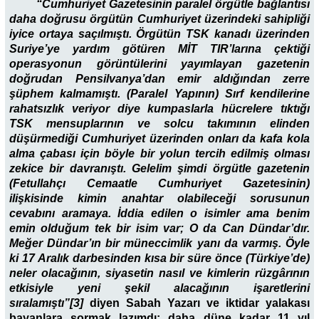
“Cumhuriyet Gazetesinin paralel örgütle bağlantısı
daha doğrusu örgütün Cumhuriyet üzerindeki sahipliği
iyice ortaya saçılmıştı. Örgütün TSK kanadı üzerinden
Suriye’ye yardım götüren MİT TIR’larına çektiği
operasyonun görüntülerini yayımlayan gazetenin
doğrudan Pensilvanya’dan emir aldığından zerre
şüphem kalmamıştı. (Paralel Yapının) Sırf kendilerine
rahatsızlık veriyor diye kumpaslarla hücrelere tıktığı
TSK mensuplarının ve solcu takımının elinden
düşürmediği Cumhuriyet üzerinden onları da kafa kola
alma çabası için böyle bir yolun tercih edilmiş olması
zekice bir davranıştı. Gelelim şimdi örgütle gazetenin
(Fetullahçı Cemaatle Cumhuriyet Gazetesinin)
ilişkisinde kimin anahtar olabileceği sorusunun
cevabını aramaya. İddia edilen o isimler ama benim
emin olduğum tek bir isim var; O da Can Dündar’dır.
Meğer Dündar’ın bir müneccimlik yanı da varmış. Öyle
ki 17 Aralık darbesinden kısa bir süre önce (Türkiye’de)
neler olacağının, siyasetin nasıl ve kimlerin rüzgârının
etkisiyle yeni şekil alacağının işaretlerini
sıralamıştı”[3]
diyen Sabah Yazarı ve iktidar yalakası
bayanlara sormak lazımdı: daha düne kadar 11 yıl