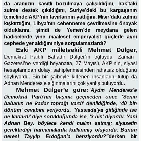
da aramızın kasıtlı bozulmaya çalışıldığını, Irak’taki
zulme destek çıkıldığını, Suriye’deki bu kargaşanın
temelinde AKP’nin tavırlarının yattığını, Mısır’daki zulmü
kışkırttığını, Libya’nın cehenneme çevrilmesine önayak
olduklarını, şimdi de Yemen’de meydana gelen
hadiselerde yine maalesef emperyalist güçlerle aynı
cephede yer aldığını niye sorgulamazlardı?
Eski AKP milletvekili Mehmet Dülger,
Demokrat Partili Bahadır Dülger’in oğluydu. Zaman
Gazetesi’ne verdiği beyanatta, 27 Mayıs’ı, AKP’nin, siyasi
hesaplarından dolayı sahiplenmesinden rahatsız olduğunu
söylüyordu. Bin bir şaibeyle kirlenen insanların, tutup da
Adnan Menderes’e sığınmalarını çok yanlış buluyordu.
Mehmet Dülger’e göre:
“Aydın Menderes’e
Demokrat Parti’nin başına geçmeden önce ‘Senin
babanın ne kadar toprağı vardı’ denildiğinde, ‘40 bin
dönüm’ cevabını veriyordu. ‘Yassıada’ya gittiğinde ise
ne kadardı’ diye sorulduğunda ise, ‘3 bin’ diyordu. Yani
Adnan Bey, böylece kendi malını satmış; siyasetin
gerektirdiği harcamalarda kullanmış oluyordu. Bunun
neresi Tayyip Erdoğan’a benziyordu?”
derken bir