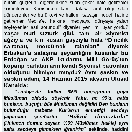
birinin güçlerini diğerininkine silah çeker hale getirenler
sorumluydu. Komşudaki kanlı dalaşa taraf olup silah
gönderenler ve bu ülkeyi ve halkını, savaşın hedefi haline
getirenler Meclis’e, halkına, medyaya, dünyaya yalan
söyleyenler asıl sorundu!” diyenler yeni mi uyanıyordu?
Yaşar Nuri Öztürk gibi, tam bir Siyonist
ağzıyla ve kin kusan gayzıyla hala “Dincilik
saltanatı, mercümek talanları” diyerek
Erbakan’a sataşma şeytanlığını kusanlar bu
Erdoğan ve AKP iktidarını, Milli Görüş’ten
koparıp parlatanların kendi Siyonist patronları
olduğunu bilmiyor muydu?
Aynı şaşkın ve
sapkın adam, 14 Haziran 2015 akşamı Ulusal
Kanalda:
“Türkiye’de halkın %99 buçuğunun güya
Müslüman olduğu söylenir. Yahu, ne 99’u, hatta
bunların, buçuğu bile Müslüman değildir! Ben bunların
bulunduğu mabette Kur’an’ın emrettiği secdeyi
“
Hükmi domuzlarla
”
yaparsam şerefsizim.
(Hükmen domuz sayılan %99 Müslüman halkla) aynı
safta secdeye gitmekten iğrenirim”
şeklinde, haddini