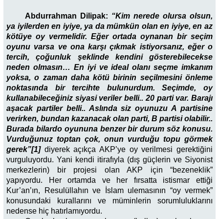
Abdurrahman Dilipak:
“
Kim nerede olursa olsun,
ya iyilerden en iyiye, ya da mümkün olan en iyiye, en az
kötüye oy vermelidir. Eğer ortada oynanan bir seçim
oyunu varsa ve ona karşı çıkmak istiyorsanız, eğer o
tercih, çoğunluk şeklinde kendini gösterebilecekse
neden olmasın… En iyi ve ideal olanı seçme imkanım
yoksa, o zaman daha kötü birinin seçilmesini önleme
noktasında bir tercihte bulunurdum. Seçimde, oy
kullanabileceğiniz siyasi veriler belli.. 20 parti var. Barajı
aşacak partiler belli.. Aslında siz oyunuzu A partisine
verirken, bundan kazanacak olan parti, B partisi olabilir..
Burada bilardo oyununa benzer bir durum söz konusu.
Vurduğunuz toptan çok, onun vurduğu topu görmek
gerek”[1]
diyerek açıkça AKP’ye oy verilmesi gerektiğini
vurguluyordu. Yani kendi itirafıyla (dış güçlerin ve Siyonist
merkezlerin) bir projesi olan AKP için “bezeneklik”
yapıyordu. Her ortamda ve her fırsatta istismar ettiği
Kur’an’ın, Resulüllahın ve İslam ulemasının “oy vermek”
konusundaki kurallarını ve müminlerin sorumluluklarını
nedense hiç hatırlamıyordu.