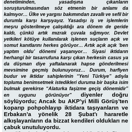
denetiminden, yasadışına çıkanların
soruşturulmasından söz etmenin bir anlamı da
kalmıyor… Ülke ve yargısı bakımından zavallı ve sefil bir
durumla karşı karşıyayız. Yasadışı iş ve işlemlerin
meşru gösterilmeye çalışıldığı ara dönem de geride
kaldı, çünkü artık mızrak çuvala sığmıyor. Devlet
yetkileri kötüye kullanılarak işlenen suçların açık ve
somut kanıtlarını herkes görüyor… Artık açık açık ‘ben
yaptım oldu’ dönemi yaşanıyor… Siyasi iktidarın
herhangi bir tasarrufuna karşı çıkan herkesin casus ya
da düşman diye yaftalanarak hapse gönderilmesi
mevsimine geçmiş bulunuyoruz… Durum, harfiyen
budur ve iktidar sahiplerinin “Yeni Türkiye” adıyla
topluma benimsetmek istedikleri duruma bir başka isim
bulmak gerekirse “Alaturka faşizme geçiş dönemidir”
diyenler doğru
en uygunu görünüyor”
söylüyordu; Ancak bu AKP’yi Milli Görüş’ten
koparıp pohpohlayıp iktidara taşıyanların ve
Erbakan’a yönelik 28 Şubat’ı hararetle
alkışlayanların da bizzat kendileri oldukları ne
çabuk unutuluyordu.