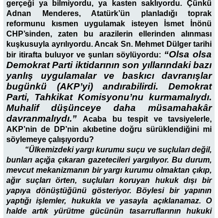
gerçeği ya bilmiyordu, ya kasten saklıyordu. Çünkü
Adnan Menderes, Atatürk’ün planladığı toprak
reformunu kısmen uygulamak isteyen İsmet İnönü
CHP’sinden, zaten bu arazilerin ellerinden alınması
kuşkusuyla ayrılıyordu. Ancak Sn. Mehmet Dülger tarihi
“Olsa olsa
bir itirafta buluyor ve şunları söylüyordu:
Demokrat Parti iktidarının son yıllarındaki bazı
yanlış uygulamalar ve baskıcı davranışlar
bugünkü (AKP’yi) andırabilirdi. Demokrat
Parti, Tahkikat Komisyonu’nu kurmamalıydı.
Muhalif düşünceye daha müsamahakâr
davranmalıydı.”
Acaba bu tespit ve tavsiyelerle,
AKP’nin de DP’nin akıbetine doğru sürüklendiğini mi
söylemeye çalışıyordu?
“Ülkemizdeki yargı kurumu suçu ve suçluları değil,
bunları açığa çıkaran gazetecileri yargılıyor. Bu durum,
mevcut mekanizmanın bir yargı kurumu olmaktan çıkıp,
ağır suçları örten, suçluları koruyan hukuk dışı bir
yapıya dönüştüğünü gösteriyor. Böylesi bir yapının
yaptığı işlemler, hukukla ve yasayla açıklanamaz. O
halde artık yürütme gücünün tasarruflarının hukuki