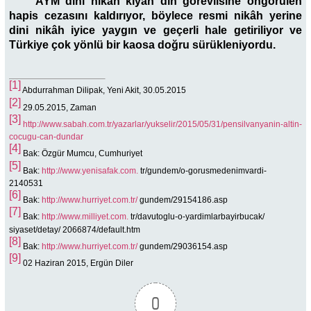
AYM dini nikâh kıyan din görevlisine öngörülen
hapis cezasını kaldırıyor, böylece resmi nikâh yerine
dini nikâh iyice yaygın ve geçerli hale getiriliyor ve
Türkiye çok yönlü bir kaosa doğru sürükleniyordu.
[1]
Abdurrahman Dilipak, Yeni Akit, 30.05.2015
[2]
29.05.2015, Zaman
[3]
http://www.sabah.com.tr/yazarlar/yukselir/2015/05/31/pensilvanyanin-altin-
cocugu-can-dundar
[4]
Bak: Özgür Mumcu, Cumhuriyet
[5]
Bak:
http://www.yenisafak.com.
tr/gundem/o-gorusmedenimvardi-
2140531
[6]
Bak:
http://www.hurriyet.com.tr/
gundem/29154186.asp
[7]
Bak:
http://www.milliyet.com.
tr/davutoglu-o-yardimlarbayirbucak/
siyaset/detay/ 2066874/default.htm
[8]
Bak:
http://www.hurriyet.com.tr/
gundem/29036154.asp
[9]
02 Haziran 2015, Ergün Diler
0