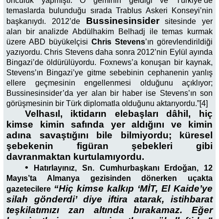
öncülük yapmıştı. O geminin geldiği ve Türkiye’de
temaslarda bulunduğu sırada Trablus Askeri Konseyi’nin
Bussinesinsider
başkanıydı. 2012’de
sitesinde yer
alan bir analizde Abdülhakim Belhadj ile temas kurmak
üzere ABD büyükelçisi
Chris Stevens
’ın görevlendirildiği
yazıyordu. Chris Stevens daha sonra 2012’nin Eylül ayında
Bingazi’de öldürülüyordu. Foxnews’a konuşan bir kaynak,
Stevens’ın Bingazi’ye gitme sebebinin cephanenin yanlış
ellere geçmesinin engellenmesi olduğunu açıklıyor;
Bussinesinsider’da yer alan bir haber ise Stevens’ın son
görüşmesinin bir Türk diplomatla olduğunu aktarıyordu.”[4]
Velhasıl, iktidarın elebaşları dâhil, hiç
kimse kimin safında yer aldığını ve kimin
adına savaştığını bile bilmiyordu; küresel
şebekenin figüran şebekleri gibi
davranmaktan kurtulamıyordu.
•
Hatırlayınız, Sn. Cumhurbaşkanı Erdoğan, 12
Mayıs’ta Almanya gezisinden dönerken uçakta
“Hiç kimse kalkıp ‘MİT, El Kaide’ye
gazetecilere
silah gönderdi’ diye iftira atarak, istihbarat
teşkilatımızı zan altında bırakamaz. Eğer