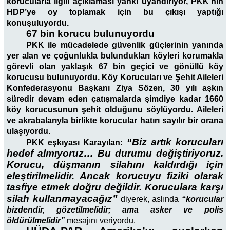
korucularla ilgili açıklaması yankı uyandırıyor, PKK’nın
HDP’ye oy toplamak için bu çıkışı yaptığı
konuşuluyordu.
67 bin korucu bulunuyordu
PKK ile mücadelede güvenlik güçlerinin yanında
yer alan ve çoğunlukla bulundukları köyleri korumakla
görevli olan yaklaşık 67 bin geçici ve gönüllü köy
korucusu bulunuyordu. Köy Korucuları ve Şehit Aileleri
Konfederasyonu Başkanı Ziya Sözen, 30 yılı aşkın
süredir devam eden çatışmalarda şimdiye kadar 1660
köy korucusunun şehit olduğunu söylüyordu. Aileleri
ve akrabalarıyla birlikte korucular hatırı sayılır bir orana
ulaşıyordu.
“Biz artık korucuları
PKK eşkıyası Karayılan:
hedef almıyoruz… Bu durumu değiştiriyoruz.
Korucu, düşmanın silahını kaldırdığı için
eleştirilmelidir. Ancak korucuyu fiziki olarak
tasfiye etmek doğru değildir. Koruculara karşı
silah kullanmayacağız”
diyerek, aslında
“korucular
bizdendir, gözetilmelidir; ama asker ve polis
öldürülmelidir”
mesajını veriyordu.