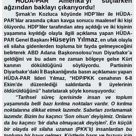
HÜDA-PAR Amerika’yı suçlarken
ağzından baklayı çıkarıyordu!
Şırnak’ın Kozluca köyünde HDP’liler ile HÜDA-
PAR’lılar arasında çıkan kavga sonucu maalesef iki kişi
ölüyordu. HDP’liler tarafından ateş açıldığı ve iki kişinin
yaşamına kıyıldığı olayla ilgili açıklama yapan HÜDA-
Hüseyin Yılmaz
PAR Genel Başkanı
, en ufak olayla
eli silaha gidenlerden topluma bir fayda gelmeyeceğini
belirterek ABD Adana Başkonsolosu’nun Diyarbakır’a
geldiğini ve bu adam ne zaman bölgeye gelse Kürt
kanının döküldüğünü söylüyordu. Partisinin
Diyarbakır’daki İl Başkanlığında basın açıklaması yapan
HÜDA-PAR lideri Yılmaz, “HDP/PKK cenahının 6-8
Ekim’de düzenlediği saldırılarda 9 üyelerinin
öldürüldüğünü” hatırlatarak şöyle konuşuyordu:
“Tarihsel süreç içerisinde insan ve toplum
yaşamında belli bazı kırılma noktaları vardır. O kırılma
noktalarına dikkat etmek lazımdır. Sabırları zorlamamak
lazımdır. Bizim bu kaçıncı ‘Son olsun’ deyişimiz. Onların
da bu kaçıncı ‘bir daha olmayacak deyişleri’. En küçük
bir olayda eli silaha uzanan (PKK’lı) insanlardan bu
topluma bir hayır gelmez. Kürtlerin barış ve huzuru için