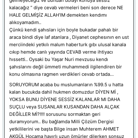
gelmeyeceğiz ve bundan dolayı konuya sessiz
kalacağız ” diye cevab vermeleri beni son derece NE
HALE GELMİŞİZ ALLAH’IM demekten kendımı
alıkoyamadım..
Çünkü kendi şahısları için boyle bukadar pahalı bir
araca bindi diye laf atanlara , Diyanet cephesının en ust
merciindeki yetkılı malum haberturk gıbı ulusal kanala
cıkıp hemde canlı yayında CEVAB verme ihtiyacı
hıssetti.. Oysaki bu Yaşar Nuri mevzusu kendı
şahıslarını değil ümmeti muhammedi ilgilendiren bir
konu olmasına ragmen verdikleri cevab ortada…
SORUYORUM acaba bu muslumanların %99.5 u hatta
kalan bucukda dahil hukmen domuzdur DİYEN Mİ ,
YOKSA BUNU DİYENE SESSİZ KALANLAR MI DAHA
SUÇLU veya SUSANLAR KUSANDAN DAHA ALÇAK
DEĞİLLER Mİ?!!!! sorusunu sormaktan geri
duramıyorum.. Bu bağlamda Milli Çözüm Dergisi
yetkililerini ve başta Bilge insan Muhterem AHMET
AKGÜL Hocama hayırlı uzun ömürler dilerken sonsuz