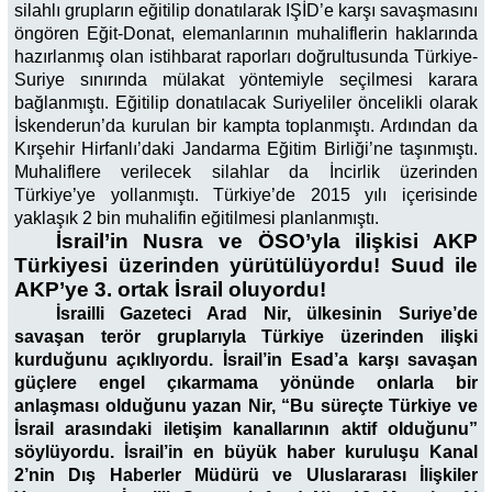
silahlı grupların eğitilip donatılarak IŞİD’e karşı savaşmasını
öngören Eğit-Donat, elemanlarının muhaliflerin haklarında
hazırlanmış olan istihbarat raporları doğrultusunda Türkiye-
Suriye sınırında mülakat yöntemiyle seçilmesi karara
bağlanmıştı. Eğitilip donatılacak Suriyeliler öncelikli olarak
İskenderun’da kurulan bir kampta toplanmıştı. Ardından da
Kırşehir Hirfanlı’daki Jandarma Eğitim Birliği’ne taşınmıştı.
Muhaliflere verilecek silahlar da İncirlik üzerinden
Türkiye’ye yollanmıştı. Türkiye’de 2015 yılı içerisinde
yaklaşık 2 bin muhalifin eğitilmesi planlanmıştı.
İsrail’in Nusra ve ÖSO’yla ilişkisi AKP
Türkiyesi üzerinden yürütülüyordu! Suud ile
AKP’ye 3. ortak İsrail oluyordu!
İsrailli Gazeteci Arad Nir, ülkesinin Suriye’de
savaşan terör gruplarıyla Türkiye üzerinden ilişki
kurduğunu açıklıyordu. İsrail’in Esad’a karşı savaşan
güçlere engel çıkarmama yönünde onlarla bir
anlaşması olduğunu yazan Nir, “Bu süreçte Türkiye ve
İsrail arasındaki iletişim kanallarının aktif olduğunu”
söylüyordu. İsrail’in en büyük haber kuruluşu Kanal
2’nin Dış Haberler Müdürü ve Uluslararası İlişkiler