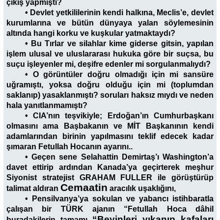
çıkış yapmıştı?
• Devlet yetkililerinin kendi halkına, Meclis’e, devlet
kurumlarına ve bütün dünyaya yalan söylemesinin
altında hangi korku ve kuşkular yatmaktaydı?
• Bu Tırlar ve silahlar kime giderse gitsin, yapılan
işlem ulusal ve uluslararası hukuka göre bir suçsa, bu
suçu işleyenler mi, deşifre edenler mi sorgulanmalıydı?
• O görüntüler doğru olmadığı için mi sansüre
uğramıştı, yoksa doğru olduğu için mi (toplumdan
saklanıp) yasaklanmıştı? soruları haksız mıydı ve neden
hala yanıtlanmamıştı?
• CIA’nın teşvikiyle; Erdoğan’ın Cumhurbaşkanı
olmasını ama Başbakanın ve MİT Başkanının kendi
adamlarından birinin yapılmasını teklif edecek kadar
şımaran Fetullah Hocanın ayarını..
• Geçen sene Selahattin Demirtaş’ı Washington’a
davet ettirip ardından Kanada’ya geçirterek meşhur
Siyonist stratejist GRAHAM FULLER ile görüştürüp
Cemaatin
talimat aldıran
aracılık uşaklığını,
• Pensilvanya’ya sokulan ve yabancı istihbaratla
çalışan bir TÜRK ajanın “Fetullah Hoca dâhil
“Beyinleri yıkanıp kafaları
buradakilerin tamamı