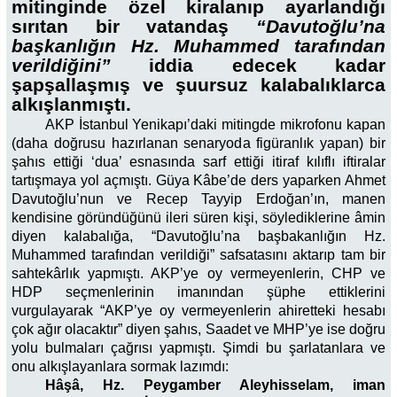
mitinginde özel kiralanıp ayarlandığı
sırıtan bir vatandaş
“Davutoğlu’na
başkanlığın Hz. Muhammed tarafından
verildiğini”
iddia edecek kadar
şapşallaşmış ve şuursuz kalabalıklarca
alkışlanmıştı.
AKP İstanbul Yenikapı’daki mitingde mikrofonu kapan
(daha doğrusu hazırlanan senaryoda figüranlık yapan) bir
şahıs ettiği ‘dua’ esnasında sarf ettiği itiraf kılıflı iftiralar
tartışmaya yol açmıştı. Güya Kâbe’de ders yaparken Ahmet
Davutoğlu’nun ve Recep Tayyip Erdoğan’ın, manen
kendisine göründüğünü ileri süren kişi, söylediklerine âmin
diyen kalabalığa, “Davutoğlu’na başbakanlığın Hz.
Muhammed tarafından verildiği” safsatasını aktarıp tam bir
sahtekârlık yapmıştı. AKP’ye oy vermeyenlerin, CHP ve
HDP seçmenlerinin imanından şüphe ettiklerini
vurgulayarak “AKP’ye oy vermeyenlerin ahiretteki hesabı
çok ağır olacaktır” diyen şahıs, Saadet ve MHP’ye ise doğru
yolu bulmaları çağrısı yapmıştı. Şimdi bu şarlatanlara ve
onu alkışlayanlara sormak lazımdı:
Hâşâ, Hz. Peygamber Aleyhisselam, iman