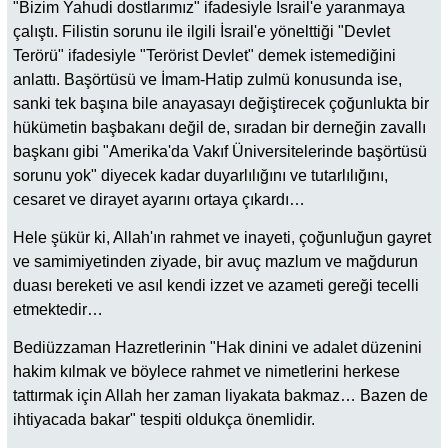
"Bizim Yahudi dostlarımız" ifadesiyle İsrail'e yaranmaya
çalıştı. Filistin sorunu ile ilgili İsrail'e yönelttiği "Devlet
Terörü" ifadesiyle "Terörist Devlet" demek istemediğini
anlattı. Başörtüsü ve İmam-Hatip zulmü konusunda ise,
sanki tek başına bile anayasayı değiştirecek çoğunlukta bir
hükümetin başbakanı değil de, sıradan bir derneğin zavallı
başkanı gibi "Amerika'da Vakıf Üniversitelerinde başörtüsü
sorunu yok" diyecek kadar duyarlılığını ve tutarlılığını,
cesaret ve dirayet ayarını ortaya çıkardı…
Hele şükür ki, Allah'ın rahmet ve inayeti, çoğunluğun gayret
ve samimiyetinden ziyade, bir avuç mazlum ve mağdurun
duası bereketi ve asıl kendi izzet ve azameti gereği tecelli
etmektedir…
Bediüzzaman Hazretlerinin "Hak dinini ve adalet düzenini
hakim kılmak ve böylece rahmet ve nimetlerini herkese
tattırmak için Allah her zaman liyakata bakmaz… Bazen de
ihtiyacada bakar" tespiti oldukça önemlidir.