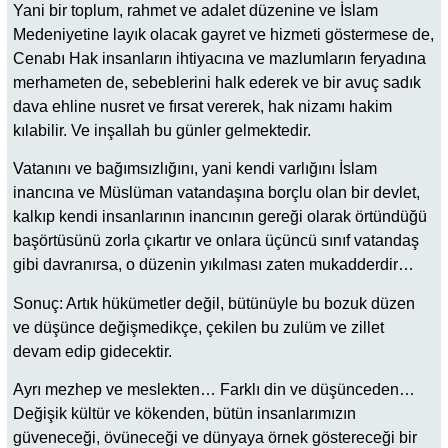
Yani bir toplum, rahmet ve adalet düzenine ve İslam
Medeniyetine layık olacak gayret ve hizmeti göstermese de,
Cenabı Hak insanların ihtiyacına ve mazlumların feryadına
merhameten de, sebeblerini halk ederek ve bir avuç sadık
dava ehline nusret ve fırsat vererek, hak nizamı hakim
kılabilir. Ve inşallah bu günler gelmektedir.
Vatanını ve bağımsızlığını, yani kendi varlığını İslam
inancına ve Müslüman vatandaşına borçlu olan bir devlet,
kalkıp kendi insanlarının inancının gereği olarak örtündüğü
başörtüsünü zorla çıkartır ve onlara üçüncü sınıf vatandaş
gibi davranırsa, o düzenin yıkılması zaten mukadderdir…
Sonuç: Artık hükümetler değil, bütünüyle bu bozuk düzen
ve düşünce değişmedikçe, çekilen bu zulüm ve zillet
devam edip gidecektir.
Ayrı mezhep ve meslekten… Farklı din ve düşünceden…
Değişik kültür ve kökenden, bütün insanlarımızın
güveneceği, övüneceği ve dünyaya örnek göstereceği bir