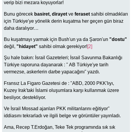
verip bizi mezara koyuyorlar!
Bunu görecek
basiret, dirayet
ve
feraset
sahibi olmadıkları
için Türkiye'ye yönelik derin kuşatma her geçen gün biraz
daha daralıyor…
Bu kuşatmayı yarmak için Bush'un ya da Şaron'un
"dostu"
değil,
"hidayet"
sahibi olmak gerekiyor!
[2]
Şu hale bakın: İsrail Gazeteleri; İsrail Savunma Bakanlığı
Türkiye raporuna dayanarak : " AB Türkiye'ye tarih
vermezse, askerlerin darbe yapacağını" yazdı.
Fransız La Figaro Gazetesi de : "ABD, 2000 PKK'lıyı,
Kuzey Irak'taki İslami oluşumlara karşı kullanmak üzere
besliyor, destekliyor.
Ve İsrail Mossad ajanları PKK militanlarını eğitiyor"
iddiasını tekrarladı ve ilgili belge ve görüntüler yayınladı.
Ama, Recep T.Erdoğan, Teke Tek programında sık sık