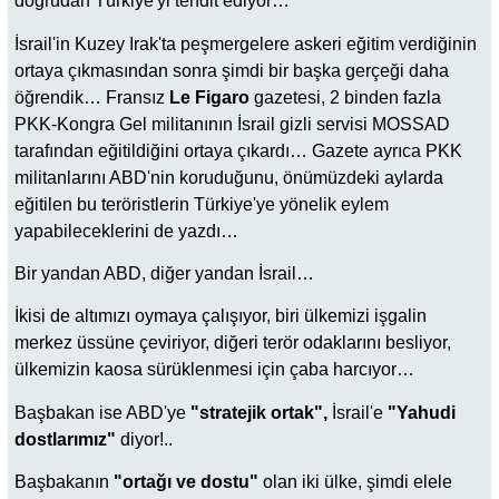
doğrudan Türkiye'yi tehdit ediyor…
İsrail'in Kuzey Irak'ta peşmergelere askeri eğitim verdiğinin
ortaya çıkmasından sonra şimdi bir başka gerçeği daha
öğrendik… Fransız
Le Figaro
gazetesi, 2 binden fazla
PKK-Kongra Gel militanının İsrail gizli servisi MOSSAD
tarafından eğitildiğini ortaya çıkardı… Gazete ayrıca PKK
militanlarını ABD'nin koruduğunu, önümüzdeki aylarda
eğitilen bu teröristlerin Türkiye'ye yönelik eylem
yapabileceklerini de yazdı…
Bir yandan ABD, diğer yandan İsrail…
İkisi de altımızı oymaya çalışıyor, biri ülkemizi işgalin
merkez üssüne çeviriyor, diğeri terör odaklarını besliyor,
ülkemizin kaosa sürüklenmesi için çaba harcıyor…
Başbakan ise ABD'ye
"stratejik ortak",
İsrail'e
"Yahudi
dostlarımız"
diyor!..
Başbakanın
"ortağı ve dostu"
olan iki ülke, şimdi elele