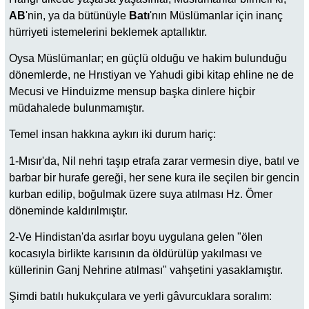
AB
'nin, ya da bütünüyle
Batı
'nın Müslümanlar için inanç
hürriyeti istemelerini beklemek aptallıktır.
Oysa Müslümanlar; en güçlü olduğu ve hakim bulunduğu
dönemlerde, ne Hrıstiyan ve Yahudi gibi kitap ehline ne de
Mecusi ve Hinduizme mensup başka dinlere hiçbir
müdahalede bulunmamıştır.
Temel insan hakkına aykırı iki durum hariç:
1-Mısır'da, Nil nehri taşıp etrafa zarar vermesin diye, batıl ve
barbar bir hurafe gereği, her sene kura ile seçilen bir gencin
kurban edilip, boğulmak üzere suya atılması Hz. Ömer
döneminde kaldırılmıştır.
2-Ve Hindistan'da asırlar boyu uygulana gelen "ölen
kocasıyla birlikte karısının da öldürülüp yakılması ve
küllerinin Ganj Nehrine atılması" vahşetini yasaklamıştır.
Şimdi batılı hukukçulara ve yerli gâvurcuklara soralım: