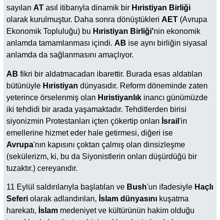
sayılan
AT
asıl itibarıyla dinamik bir
Hıristiyan Birliği
olarak kurulmuştur. Daha sonra dönüştükleri
AET
(Avrupa
Ekonomik Topluluğu) bu
Hıristiyan Birliği'
nin ekonomik
anlamda tamamlanması içindi.
AB
ise aynı birliğin siyasal
anlamda da sağlanmasını amaçlıyor.
AB
fikri bir aldatmacadan ibarettir. Burada esas aldatılan
bütünüyle
Hıristiyan
dünyasıdır. Reform döneminde zaten
yeterince örselenmiş olan
Hıristiyanlık
inancı günümüzde
iki tehdidi bir arada yaşamaktadır. Tehditlerden birisi
siyonizmin Protestanları içten çökertip onları
İsrail
'in
emellerine hizmet eder hale getirmesi, diğeri ise
Avrupa
'nın kapısını çoktan çalmış olan dinsizleşme
(sekülerizm, ki, bu da Siyonistlerin onları düşürdüğü bir
tuzaktır.) cereyanıdır.
11 Eylül saldırılarıyla başlatılan ve
Bush
'un ifadesiyle
Haçlı
Seferi
olarak adlandırılan,
İslam dünyasını
kuşatma
harekatı,
İslam
medeniyet ve kültürünün hakim olduğu