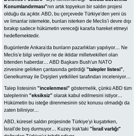
Konumlandırması"
nın artık topyekun bir saldırı projesi
olduğu da açıktır. ABD, bu çerçevede Türkiye'den yeni üs
ve limanlar istemekte, bunları isterken de Meclis'i devre dışı
bırakıp sadece hükümetin vereceği kararla hareket etmeyi
hedeflemektedir.
Bugünlerde Ankara'da bunların pazarlıkları yapılıyor… Ne
Meclis'e bilgi veriliyor ne de iktidar milletvekilleri olan
bitenden haberdar… ABD Başkanı Bush'un NATO
zirvesine gelirken çantasında getirdiği
"talepler listesi"
,
Genelkurmay ile Dışişleri yetkilileri tarafından inceleniyor…
Talep listesinin
"incelenmesi"
göstermelik, çünkü ABD tüm
taleplerinin
"eksiksiz"
olarak kabul edilmesini istiyor…
Hükümetin bu isteğe direnmesinin söz konusu olmadığı da
zaten biliniyor…
ABD, küresel saldırı projesinde Türkiye'yi kuşatırken,
İsrail'de boş durmuyor… Kuzey Irak'taki
"İsrail varlığı"