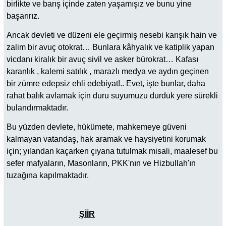
birlikte ve barış içinde zaten yaşamışız ve bunu yine
başarırız.
Ancak devleti ve düzeni ele geçirmiş nesebi karışık hain ve
zalim bir avuç otokrat… Bunlara kâhyalık ve katiplik yapan
vicdanı kiralık bir avuç sivil ve asker bürokrat… Kafası
karanlık , kalemi satılık , marazlı medya ve aydın geçinen
bir zümre edepsiz ehli edebiyat!.. Evet, işte bunlar, daha
rahat balık avlamak için duru suyumuzu durduk yere sürekli
bulandırmaktadır.
Bu yüzden devlete, hükümete, mahkemeye güveni
kalmayan vatandaş, hak aramak ve haysiyetini korumak
için; yılandan kaçarken çıyana tutulmak misali, maalesef bu
sefer mafyaların, Masonların, PKK'nın ve Hizbullah'ın
tuzağına kapılmaktadır.
ŞİİR