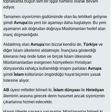
topraklarda bugün tam bir işgal hamlesi olarak devam
ediyor.
Tamamen siyonizmin güdümünde olan bu tehlikeli gelişme
şimdi
Avrupa
'da yeni bir aşamayı daha başlatıyor. Bu yeni
aşamanın adı doğrudan doğruya Müslümanları hedef alan
inanç düşmanlığıdır.
Aldatılmış olan
Avrupa
'nın bizzat kendisi de,
Türkiye
ve
diğer İslam ülkelerini aldatmıştır. İnançlara gösterdiği
toleransı hep önde tutan ve birçok İslam ülkesinde
Müslümanlardan esirgenen hürriyetlerin Hıristiyan
dünyasında rahatça kullanıldığı imajını parlatan
Avrupa
şimdi
İslam
kültürünün öngördüğü hayat biçimini yasak
listesine alıyor.
AB
üyesi milletler bilmeli ki,
İslam
dünyası
ile
Hıristiyan
âleminin arasına girecek derin husumet ancak siyonizmin
çıkarlarına hizmet edecektir.
Hangi ülkede yaşarsa yaşasınlar, Müslümanlar bilmeli ki,