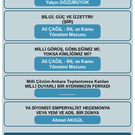
Yalçın GÖZÜBÜYÜK
BİLGİ; GÜÇ VE İZZETTİR!
(ŞİİR)
Ali ÇAĞIL - İHL ve Kamu
Yönetimi Mezunu
MİLLİ GÖRÜŞ, GÖMLEĞİMİZ Mİ;
YOKSA KİMLİĞİMİZ Mİ?
Ali ÇAĞIL - İHL ve Kamu
Yönetimi Mezunu
Milli Çözüm Ankara Toplantımıza Katılan
MİLLİ DUYARLI BİR AYDINIMIZIN FERYADI
.............
YA SİYONİST-EMPERYALİST HEGEMONYA
VEYA YENİ VE ADİL BİR DÜNYA
Ahmet AKGÜL