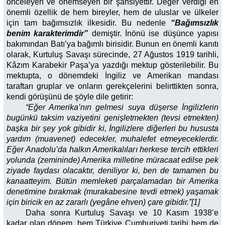
önceleyen ve önemseyen bir şahsiyettir. Değer verdiği en
önemli özellik de hem bireyler, hem de uluslar ve ülkeler
için tam bağımsızlık ilkesidir. Bu nedenle
“Bağımsızlık
benim karakterimdir”
demiştir. İnönü ise düşünce yapısı
bakımından Batı’ya bağımlı birisidir. Bunun en önemli kanıtı
olarak, Kurtuluş Savaşı sürecinde, 27 Ağustos 1919 tarihli,
Kâzım Karabekir Paşa’ya yazdığı mektup gösterilebilir. Bu
mektupta, o dönemdeki İngiliz ve Amerikan mandası
taraftarı gruplar ve onların gerekçelerini belirttikten sonra,
kendi görüşünü de şöyle dile getirir:
“Eğer Amerika’nın gelmesi suya düşerse İngilizlerin
bugünkü taksim vaziyetini genişletmekten (tevsi etmekten)
başka bir şey yok gibidir ki, İngilizlere diğerleri bu hususta
yardım (muavenet) edecekler, muhalefet etmeyeceklerdir.
Eğer Anadolu’da halkın Amerikalıları herkese tercih ettikleri
yolunda (zemininde) Amerika milletine müracaat edilse pek
ziyade faydası olacaktır, deniliyor ki, ben de tamamen bu
kanaatteyim. Bütün memleketi parçalamadan bir Amerika
denetimine bırakmak (murakabesine tevdi etmek) yaşamak
için biricik en az zararlı (yegâne ehven) çare gibidir.”[1]
Daha sonra Kurtuluş Savaşı ve 10 Kasım 1938’e
kadar olan dönem, hem Türkiye Cumhuriyeti tarihi hem de