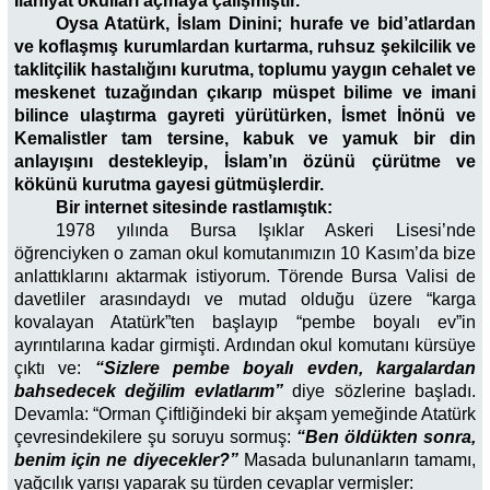
İlahiyat okulları açmaya çalışmıştır.
Oysa Atatürk, İslam Dinini; hurafe ve bid’atlardan
ve koflaşmış kurumlardan kurtarma, ruhsuz şekilcilik ve
taklitçilik hastalığını kurutma, toplumu yaygın cehalet ve
meskenet tuzağından çıkarıp müspet bilime ve imani
bilince ulaştırma gayreti yürütürken, İsmet İnönü ve
Kemalistler tam tersine, kabuk ve yamuk bir din
anlayışını destekleyip, İslam’ın özünü çürütme ve
kökünü kurutma gayesi gütmüşlerdir.
Bir internet sitesinde rastlamıştık:
1978 yılında Bursa Işıklar Askeri Lisesi’nde
öğrenciyken o zaman okul komutanımızın 10 Kasım’da bize
anlattıklarını aktarmak istiyorum. Törende Bursa Valisi de
davetliler arasındaydı ve mutad olduğu üzere “karga
kovalayan Atatürk”ten başlayıp “pembe boyalı ev”in
ayrıntılarına kadar girmişti. Ardından okul komutanı kürsüye
çıktı ve:
“Sizlere pembe boyalı evden, kargalardan
bahsedecek değilim evlatlarım”
diye sözlerine başladı.
Devamla: “Orman Çiftliğindeki bir akşam yemeğinde Atatürk
çevresindekilere şu soruyu sormuş:
“Ben öldükten sonra,
benim için ne diyecekler?”
Masada bulunanların tamamı,
yağcılık yarışı yaparak şu türden cevaplar vermişler: