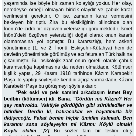
yaşamında ise böyle bir zaman kolaylığı yoktur. Her olay,
neredeyse örneği olmayan biricik olaydır ve çabuk karar
verilmesini gerektirir. O ise, zamanın karar vermesini
bekleyen bir tiptir. Zira bu eksikliğinin bilincinde olan
İnönü’de ciddi bir özgüven yetersizliği görülmektedir. İsmet
İnönü’deki özgüven yetersizliği doğal olarak onun kararlı
olamamasına yol açmıştır. Bu kararsızlığı, hem askeri
yönetiminde (1. ve 2. İnönü, Eskişehir-Kütahya) hem de
devletin yönetiminde görülmüş ve acı faturaları Türk halkına
çıkarılmıştır. Bu psikolojik zaaf onun göreli olarak çabuk
karamsarlığa kapılmasına da neden olmaktadır. Kötümser
kişilik yapısı, 29 Kasım 1918 tarihinde Kâzım Karabekir
Paşa ile yaptığı söyleşide kendini açığa vurmaktadır. Kâzım
Karabekir Paşa bu görüşmeyi şöyle aktarır:
“Pek eski ve pek samimi arkadaşım İsmet Bey
bedbin (kötümser) idi. Bana:
“Gördün mü Kâzım? Her
şey mahvoldu. Vaktiyle gördüğün gibi sürüklediler ve
bitirdiler. Derdin ki, batıracaklar ve hayatımızla biz
didişeceğiz. Fakat benim hiçbir ümidim kalmadı. Ben
kararımı sana söyleyeyim mi Kâzım: Köylü olmak!
Köylü olalım…”[2]
Bu sözler tam bir teslim oluş