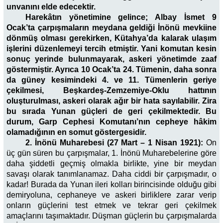
unvanını elde edecektir.
Harekâtın yönetimine gelince; Albay İsmet 9
Ocak’ta çarpışmaların meydana geldiği İnönü mevkiine
dönmüş olması gerekirken, Kütahya’da kalarak ulaşım
işlerini düzenlemeyi tercih etmiştir. Yani komutan kesin
sonuç yerinde bulunmayarak, askeri yönetimde zaaf
göstermiştir. Ayrıca 10 Ocak’ta 24. Tümenin, daha sonra
da güney kesimindeki 4. ve 11. Tümenlerin geriye
çekilmesi, Beşkardeş-Zemzemiye-Oklu hattının
oluşturulması, askeri olarak ağır bir hata sayılabilir. Zira
bu sırada Yunan güçleri de geri çekilmektedir. Bu
durum, Garp Cephesi Komutanı’nın cepheye hâkim
olamadığının en somut göstergesidir.
2. İnönü Muharebesi (27 Mart – 1 Nisan 1921):
On
üç gün süren bu çarpışmalar, 1. İnönü Muharebelerine göre
daha şiddetli geçmiş olmakla birlikte, yine bir meydan
savaşı olarak tanımlanamaz. Daha ciddi bir çarpışmadır, o
kadar! Burada da Yunan ileri kolları birincisinde olduğu gibi
demiryoluna, cephaneye ve askeri birliklere zarar verip
onların güçlerini test etmek ve tekrar geri çekilmek
amaçlarını taşımaktadır. Düşman güçlerin bu çarpışmalarda