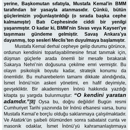
yerine, Başkomutan sıfatıyla, Mustafa Kemal’in BMM
tarafından bir yasayla atanmasıdır. Çünkü, bütün
güçlerimizin yoğunlaştırıldığı (o sırada başka cephe
kalmamıştır) Batı Cephesinde ciddi bir yenilgi
yaşanmıştır. O kadar ki, BMM’nin Sivas veya Kayseri’ye
taşınması gündeme gelmiştir. Savaş Ankara’ya
dayanmış, top sesleri Meclis’ten duyulmaya başlamıştır.
Mustafa Kemal derhal cepheye gelip durumu görünce,
ordunun kendisini toparlayabilmesine fırsat tanımak için,
düşman güçlerle arada önemli bir mesafe bırakarak
Sakarya Nehri’nin doğusuna çekilme emri vermiştir. Bu
olayın psikolojik boyutu kadar, stratejik konumu da
önemlidir. Bu muharebelerin tamamı dikkate alındığında,
İsmet İnönü’nün askeri yönetimi, en hafif deyimiyle,
gevşekliktir. Bir akademisyen İnönü hakkında yazdığı
“O kendini yaratan
kitapta şu yargıda bulunmuştur:
adamdır.”
[8]
Oysa bu, doğru değildir! Bugün resmi
Cumhuriyet Tarihi yazınında bir İnönü efsanesi varsa, bunu
Mustafa Kemal’e borçlu olduğu saklanmaya çalışılmaktadır.
Ve Atatürk’ün şaibeli ölümünden sonra sabataist cunta ve
masonik odaklar, İsmet İnönü’yü kahramanlaştırmaya