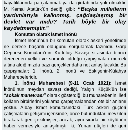
kayalıklarında parçalanmak ya da girdabında yok olmaktır.
“Başka milletlerin
M. Kemal Atatürk’ün dediği gibi;
yardımlarıyla kalkınmış, çağdaşlaşmış bir
devlet var mıdır? Tarih böyle bir olay
kaydetmemiştir.”
Komutan olarak İsmet İnönü
İsmet İnönü’nün bir komutan olarak askeri yönetimde
ne derece başarılı olduğunu sorgulamak lazımdır. Garp
Cephesi Komutanı’nın Kurtuluş Savaşı sırasında birinci
dereceden yetkili ve sorumlu olduğu çarpışmaları mercek
altına aldığımızda bazı gerçekler daha net anlaşılacaktır. Bu
çarpışmalar; 1. İnönü, 2. İnönü ve Eskişehir-Kütahya
Muharebeleridir.
1. İnönü Muharebesi (9-11 Ocak 1921):
İsmet
İnönü’nün meydan savaşı dediği, Yalçın Küçük’ün ise
“sokak manevrası”
olarak gösterdiği bu muharebenin, ileri
kolların birbirlerini yoklama çarpışmalarından öte bir anlamı
yoktur. Albay İsmet komutasındaki Türk askeri güçleri
çatışmaların gelişimi içerisinde, önce bulundukları mevzileri
bırakarak geri çekilmişler; ancak, aynı sırada bir köylünün
haber vermesiyle anlaşılmıştır ki; Yunan güçleri de geri