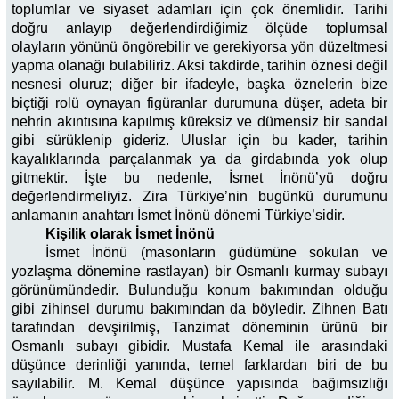
toplumlar ve siyaset adamları için çok önemlidir. Tarihi
doğru anlayıp değerlendirdiğimiz ölçüde toplumsal
olayların yönünü öngörebilir ve gerekiyorsa yön düzeltmesi
yapma olanağı bulabiliriz. Aksi takdirde, tarihin öznesi değil
nesnesi oluruz; diğer bir ifadeyle, başka öznelerin bize
biçtiği rolü oynayan figüranlar durumuna düşer, adeta bir
nehrin akıntısına kapılmış küreksiz ve dümensiz bir sandal
gibi sürüklenip gideriz. Uluslar için bu kader, tarihin
kayalıklarında parçalanmak ya da girdabında yok olup
gitmektir. İşte bu nedenle, İsmet İnönü’yü doğru
değerlendirmeliyiz. Zira Türkiye’nin bugünkü durumunu
anlamanın anahtarı İsmet İnönü dönemi Türkiye’sidir.
Kişilik olarak İsmet İnönü
İsmet İnönü (masonların güdümüne sokulan ve
yozlaşma dönemine rastlayan) bir Osmanlı kurmay subayı
görünümündedir. Bulunduğu konum bakımından olduğu
gibi zihinsel durumu bakımından da böyledir. Zihnen Batı
tarafından devşirilmiş, Tanzimat döneminin ürünü bir
Osmanlı subayı gibidir. Mustafa Kemal ile arasındaki
düşünce derinliği yanında, temel farklardan biri de bu
sayılabilir. M. Kemal düşünce yapısında bağımsızlığı