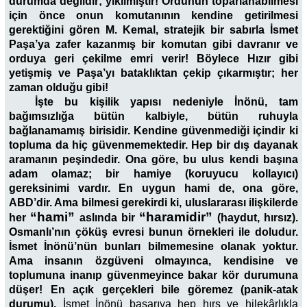
durumda değildir; yıkılmıştır! Ordunun toparlanabilmesi
için önce onun komutanının kendine getirilmesi
gerektiğini gören M. Kemal, stratejik bir sabırla İsmet
Paşa’ya zafer kazanmış bir komutan gibi davranır ve
orduya geri çekilme emri verir! Böylece Hızır gibi
yetişmiş ve Paşa’yı bataklıktan çekip çıkarmıştır; her
zaman olduğu gibi!
İşte bu kişilik yapısı nedeniyle İnönü, tam
bağımsızlığa bütün kalbiyle, bütün ruhuyla
bağlanamamış birisidir. Kendine güvenmediği içindir ki
topluma da hiç güvenmemektedir. Hep bir dış dayanak
aramanın peşindedir. Ona göre, bu ulus kendi başına
adam olamaz; bir hamiye (koruyucu kollayıcı)
gereksinimi vardır. En uygun hami de, ona göre,
ABD’dir. Ama bilmesi gerekirdi ki, uluslararası ilişkilerde
“hami”
“haramidir”
her
aslında bir
(haydut, hırsız).
Osmanlı’nın çöküş evresi bunun örnekleri ile doludur.
İsmet İnönü’nün bunları bilmemesine olanak yoktur.
Ama insanın özgüveni olmayınca, kendisine ve
toplumuna inanıp güvenmeyince bakar kör durumuna
düşer! En açık gerçekleri bile göremez (panik-atak
durumu).
İsmet İnönü başarıya hep hırs ve hilekârlıkla