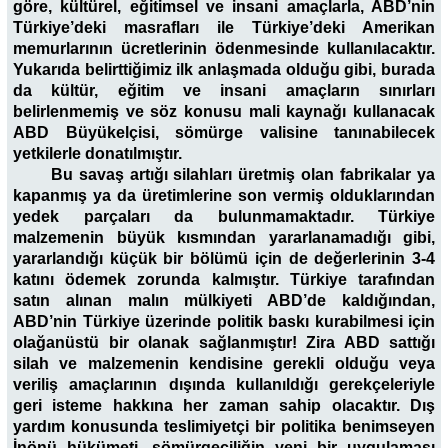
göre, kültürel, eğitimsel ve insani amaçlarla, ABD’nin
Türkiye’deki masrafları ile Türkiye’deki Amerikan
memurlarının ücretlerinin ödenmesinde kullanılacaktır.
Yukarıda belirttiğimiz ilk anlaşmada olduğu gibi, burada
da kültür, eğitim ve insani amaçların sınırları
belirlenmemiş ve söz konusu mali kaynağı kullanacak
ABD Büyükelçisi, sömürge valisine tanınabilecek
yetkilerle donatılmıştır.
Bu savaş artığı silahları üretmiş olan fabrikalar ya
kapanmış ya da üretimlerine son vermiş olduklarından
yedek parçaları da bulunmamaktadır. Türkiye
malzemenin büyük kısmından yararlanamadığı gibi,
yararlandığı küçük bir bölümü için de değerlerinin 3-4
katını ödemek zorunda kalmıştır. Türkiye tarafından
satın alınan malın mülkiyeti ABD’de kaldığından,
ABD’nin Türkiye üzerinde politik baskı kurabilmesi için
olağanüstü bir olanak sağlanmıştır! Zira ABD sattığı
silah ve malzemenin kendisine gerekli olduğu veya
veriliş amaçlarının dışında kullanıldığı gerekçeleriyle
geri isteme hakkına her zaman sahip olacaktır. Dış
yardım konusunda teslimiyetçi bir politika benimseyen
İnönü hükümeti, sömürgeciliğin yeni bir uygulaması