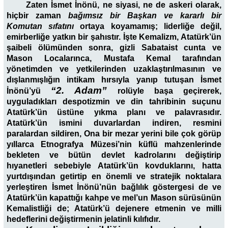
Zaten İsmet İnönü, ne siyasi, ne de askeri olarak,
hiçbir zaman
bağımsız bir Başkan ve kararlı bir
Komutan sıfatını
ortaya koyamamış; liderliğe değil,
emirberliğe yatkın bir şahıstır. İşte Kemalizm, Atatürk’ün
şaibeli ölümünden sonra, gizli Sabataist cunta ve
Mason Localarınca, Mustafa Kemal tarafından
yönetimden ve yetkilerinden uzaklaştırılmasının ve
dışlanmışlığın intikam hırsıyla yanıp tutuşan İsmet
“2. Adam”
İnönü’yü
rolüyle başa geçirerek,
uyguladıkları despotizmin ve din tahribinin suçunu
Atatürk’ün üstüne yıkma planı ve palavrasıdır.
Atatürk’ün ismini duvarlardan indiren, resmini
paralardan sildiren, Ona bir mezar yerini bile çok görüp
yıllarca Etnografya Müzesi’nin küflü mahzenlerinde
bekleten ve bütün devlet kadrolarını değiştirip
hıyanetleri sebebiyle Atatürk’ün kovduklarını, hatta
yurtdışından getirtip en önemli ve stratejik noktalara
yerleştiren İsmet İnönü’nün bağlılık göstergesi de ve
Atatürk’ün kapattığı kahpe ve mel’un Mason sürüsünün
Kemalistliği de; Atatürk’ü dejenere etmenin ve milli
hedeflerini değiştirmenin jelatinli kılıfıdır.