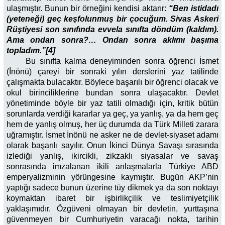
ulaşmıştır. Bunun bir örneğini kendisi aktarır:
“Ben istidadı
(yeteneği) geç keşfolunmuş bir çocuğum. Sivas Askeri
Rüştiyesi son sınıfında evvela sınıfta döndüm (kaldım).
Ama ondan sonra?… Ondan sonra aklımı başıma
topladım.”[4]
Bu sınıfta kalma deneyiminden sonra öğrenci İsmet
(İnönü) çareyi bir sonraki yılın derslerini yaz tatilinde
çalışmakta bulacaktır. Böylece başarılı bir öğrenci olacak ve
okul birinciliklerine bundan sonra ulaşacaktır. Devlet
yönetiminde böyle bir yaz tatili olmadığı için, kritik bütün
sorunlarda verdiği kararlar ya geç, ya yanlış, ya da hem geç
hem de yanlış olmuş, her üç durumda da Türk Milleti zarara
uğramıştır. İsmet İnönü ne asker ne de devlet-siyaset adamı
olarak başarılı sayılır. Onun İkinci Dünya Savaşı sırasında
izlediği yanlış, ikircikli, zikzaklı siyasalar ve savaş
sonrasında imzalanan ikili anlaşmalarla Türkiye ABD
emperyalizminin yörüngesine kaymıştır. Bugün AKP’nin
yaptığı sadece bunun üzerine tüy dikmek ya da son noktayı
koymaktan ibaret bir işbirlikçilik ve teslimiyetçilik
yaklaşımıdır. Özgüveni olmayan bir devletin, yurttaşına
güvenmeyen bir Cumhuriyetin varacağı nokta, tarihin