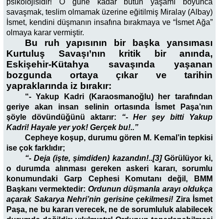
psikolojisidir! O güne kadar bütün yaşamı boyunca
savaşmak, teslim olmamak üzerine eğitilmiş Miralay (Albay)
İsmet, kendini düşmanın insafına bırakmaya ve “İsmet Ağa”
olmaya karar vermiştir.
Bu ruh yapısının bir başka yansıması
Kurtuluş Savaşı’nın kritik bir anında,
Eskişehir-Kütahya savaşında yaşanan
bozgunda ortaya çıkar ve tarihin
yapraklarında iz bırakır:
“- Yakup Kadri (Karaosmanoğlu) her tarafından
geriye akan insan selinin ortasında İsmet Paşa’nın
şöyle dövündüğünü aktarır:
“- Her şey bitti Yakup
Kadri! Hayale yer yok! Gerçek bu!..”
Cepheye koşup, durumu gören M. Kemal’in tepkisi
ise çok farklıdır;
“- Deja (işte, şimdiden) kazandın!..[3]
Görülüyor ki,
o durumda alınması gereken askeri kararı, sorumlu
konumundaki Garp Cephesi Komutanı değil, BMM
Başkanı vermektedir:
Ordunun düşmanla arayı oldukça
açarak Sakarya Nehri’nin gerisine çekilmesi!
Zira İsmet
Paşa, ne bu kararı verecek, ne de sorumluluk alabilecek