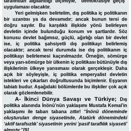
tarafından algılandığı biçimiyle, “demokrasiye geçiş”
uygulaması olacaktır.
Yeri gelmişken belirtelim, dış politika iç politikanın
bir uzantısı ya da devamıdır; ancak bunun tersi de
doğru sayılır. Bu karşılıklı ilişkide yönü belirleyen
devletin içinde bulunduğu konum ve şartlardır. Söz
konusu devlet bağımsız, güçlü, ağırlığı olan bir devlet
ise, iç politika şahsiyetli dış politikayı belirlemiş
olacaktır; ancak tersi durumda ise dış politikanın iç
politikayı belirlemesi kaçınılmazdır. Örneğin, sömürge
veya yarı-sömürge bir ülkenin iç politikası bütünüyle dış
ilişkilerinin ülkeye yansıması olarak gerçekleşir. Daha
açık bir söyleyişle, iç politika emperyalist devletin
istekleri ve çıkarları doğrultusunda biçimlenir. Eşyanın
tabiatı budur. Aşağıdaki bölümlerde bu ilişkiler çok açık
olarak gözlemlenebilir.
A- İkinci Dünya Savaşı ve Türkiye;
Dış
politika alanında İnönü’nün yaklaşımı Mustafa Kemal’in
yaklaşımı ile taban tabana zıttır!
“İnönü döneminde
oluşturulan denge siyasetinde, Atatürk dönemindeki
‘aktif tarafsızlık’ siyasetinin yerini ‘pasif taraflılık siyaseti’
almıştır.”[9]