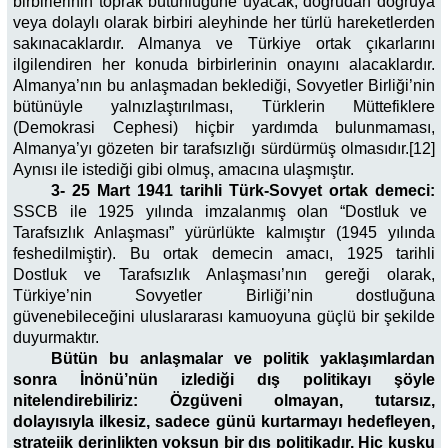
birbirlerinin toprak bütünlüğüne uyacak, doğrudan doğruya
veya dolaylı olarak birbiri aleyhinde her türlü hareketlerden
sakınacaklardır. Almanya ve Türkiye ortak çıkarlarını
ilgilendiren her konuda birbirlerinin onayını alacaklardır.
Almanya’nın bu anlaşmadan beklediği, Sovyetler Birliği’nin
bütünüyle yalnızlaştırılması, Türklerin Müttefiklere
(Demokrasi Cephesi) hiçbir yardımda bulunmaması,
Almanya’yı gözeten bir tarafsızlığı sürdürmüş olmasıdır.[12]
Aynısı ile istediği gibi olmuş, amacına ulaşmıştır.
3- 25 Mart 1941 tarihli Türk-Sovyet ortak demeci:
SSCB ile 1925 yılında imzalanmış olan “Dostluk ve
Tarafsızlık Anlaşması” yürürlükte kalmıştır (1945 yılında
feshedilmiştir). Bu ortak demecin amacı, 1925 tarihli
Dostluk ve Tarafsızlık Anlaşması’nın gereği olarak,
Türkiye’nin Sovyetler Birliği’nin dostluğuna
güvenebileceğini uluslararası kamuoyuna güçlü bir şekilde
duyurmaktır.
Bütün bu anlaşmalar ve politik yaklaşımlardan
sonra İnönü’nün izlediği dış politikayı şöyle
nitelendirebiliriz: Özgüveni olmayan, tutarsız,
dolayısıyla ilkesiz, sadece günü kurtarmayı hedefleyen,
stratejik derinlikten yoksun bir dış politikadır. Hiç kuşku