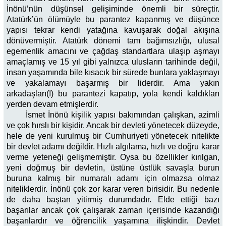
İnönü’nün düşünsel gelişiminde önemli bir süreçtir.
Atatürk’ün ölümüyle bu parantez kapanmış ve düşünce
yapısı tekrar kendi yatağına kavuşarak doğal akışına
dönüvermiştir. Atatürk dönemi tam bağımsızlığı, ulusal
egemenlik amacını ve çağdaş standartlara ulaşıp aşmayı
amaçlamış ve 15 yıl gibi yalnızca ulusların tarihinde değil,
insan yaşamında bile kısacık bir sürede bunlara yaklaşmayı
ve yakalamayı başarmış bir liderdir. Ama yakın
arkadaşları(!) bu parantezi kapatıp, yola kendi kaldıkları
yerden devam etmişlerdir.
İsmet İnönü kişilik yapısı bakımından çalışkan, azimli
ve çok hırslı bir kişidir. Ancak bir devleti yönetecek düzeyde,
hele de yeni kurulmuş bir Cumhuriyeti yönetecek nitelikte
bir devlet adamı değildir. Hızlı algılama, hızlı ve doğru karar
verme yeteneği gelişmemiştir. Oysa bu özellikler kırılgan,
yeni doğmuş bir devletin, üstüne üstlük savaşla burun
buruna kalmış bir numaralı adamı için olmazsa olmaz
niteliklerdir. İnönü çok zor karar veren birisidir. Bu nedenle
de daha baştan yitirmiş durumdadır. Elde ettiği bazı
başarılar ancak çok çalışarak zaman içerisinde kazandığı
başarılardır ve öğrencilik yaşamına ilişkindir. Devlet