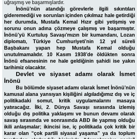
uğraşmış ve başarmışlardır.
İnönü’nün atandığı görevlerle ilgili sıkıntıları
gideremediği ve sorunları içinden çıkılmaz hale getirdiği
her durumda, Mustafa Kemal Hızır gibi yetişmiş ve
sorunu onun adına çözmeye çalışmış ve başarmıştır.
İnönü’yü Kurtuluş Savaşı’mızın bir kumandanı, Lozan
diplomatı, Türkiye Cumhuriyeti’nin 12 yıl süreli
Başbakanı yapan hep Mustafa Kemal olduğu
unutulmamalıdır. 10 Kasım 1938’de öldükten sonra
İnönü efsanesinin ne hale geldiğinin şahidi ise yakın
tarihimiz olacaktır.
Devlet ve siyaset adamı olarak İsmet
İnönü
Bu bölümde siyaset adamı olarak İsmet İnönü’nün
kamusal alana yansıyan kişiliğini algıladığımız dış ve iç
politikadaki somut, kritik uygulamalarını masaya
yatıracağız. İlki, 2. Dünya Savaşı sırasında izlemiş
olduğu dış politika yaklaşımı ve bunun devamı olarak
savaş sırasında ve sonrasında ABD ile yapmış olduğu
ikili anlaşmalar; ikincisi ise, iç politikada çok kritik bir
karar olan “çok partili siyasal yaşama” ya da toplum