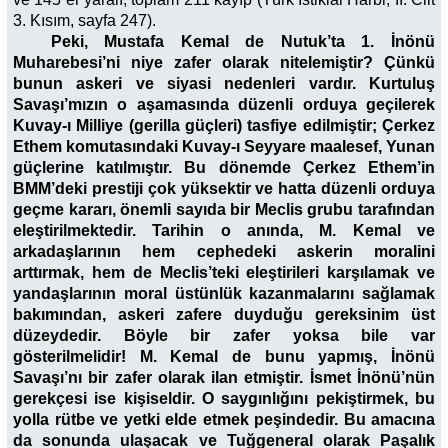
3. Kısım, sayfa 247).
Peki, Mustafa Kemal de Nutuk’ta 1. İnönü
Muharebesi’ni niye zafer olarak nitelemiştir? Çünkü
bunun askeri ve siyasi nedenleri vardır. Kurtuluş
Savaşı’mızın o aşamasında düzenli orduya geçilerek
Kuvay-ı Milliye (gerilla güçleri) tasfiye edilmiştir; Çerkez
Ethem komutasındaki Kuvay-ı Seyyare maalesef, Yunan
güçlerine katılmıştır. Bu dönemde Çerkez Ethem’in
BMM’deki prestiji çok yüksektir ve hatta düzenli orduya
geçme kararı, önemli sayıda bir Meclis grubu tarafından
eleştirilmektedir. Tarihin o anında, M. Kemal ve
arkadaşlarının hem cephedeki askerin moralini
arttırmak, hem de Meclis’teki eleştirileri karşılamak ve
yandaşlarının moral üstünlük kazanmalarını sağlamak
bakımından, askeri zafere duyduğu gereksinim üst
düzeydedir. Böyle bir zafer yoksa bile var
gösterilmelidir! M. Kemal de bunu yapmış, İnönü
Savaşı’nı bir zafer olarak ilan etmiştir. İsmet İnönü’nün
gerekçesi ise kişiseldir. O saygınlığını pekiştirmek, bu
yolla rütbe ve yetki elde etmek peşindedir. Bu amacına
da sonunda ulaşacak ve Tuğgeneral olarak Paşalık