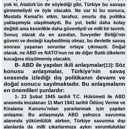
yok ki, Atatürk’ün de söylediği gibi, Türkiye bu savaşa
girmemeliydi ve öyle olacaktı. Ne var ki bu sonuca,
Mustafa Kemal’in etkin, tarafsız, onurlu dış politika
yaklaşımıyla ulaşılmalıydı. Bu yol, belki daha kolay
değildi ama kesinlikle daha güvenliydi ve milli bir tavırdı.
Sonuç olarak da en azından, Sovyetler Birliği’nin
güveni ve desteği kaybedilmiş olmaz, bu devletle savaş
sonrası yaşanan sorunlar ortaya çıkmazdı. Doğal
olarak, ne ABD ve NATO’nun ne de diğer Batılı ülkelerin
kucağına düşülmemiş olacaktı.
B- ABD ile yapılan ikili anlaşmalar
:
Söz
[13]
konusu anlaşmalar, Türkiye’nin savaş
sırasında izlediği dış politikanın devamı ve
doğal sonucu sayılmaktadır. Bu anlaşmaların
en önemlileri şunlardır:
1- 23 Şubat 1945 tarihli T.C. Hükümeti ile ABD
arasında imzalanan 11 Mart 1941 tarihli Ödünç Verme ve
Kiralama Kanunu’ndan yararlanmak için yapılan
anlaşma:
Bu anlaşmayla ABD yalnızca savunma
alanında yükümlülük alırken, Türkiye savunma dışı
alanlarda da milli çıkarlarımıza aykırı sorumluluklar