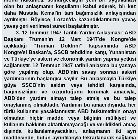
olan bu anlaşmanın koşullarını kabul ederek, bir kez
daha Mustafa Kemal’in tam bağımsızlık anlayışından
ayrılmıştır. Böylece, Lozan’da kazandıklarımızın yavaş
yavaş geri verilmesi süreci başlatılmıştır.
3- 12 Temmuz 1947 Tarihli Yardım Anlaşması:
ABD
Başkanı Truman’ın 12 Mart 1947’de Kongre’de
açıkladığı “Truman Doktrini” kapsamında ABD
Kongre’si Başkan’a, SSCB tehdidine karşı, Yunanistan
ve Türkiye’ye askeri ve ekonomik yardım yapma yetkisi
sağlamıştır. 12 Temmuz 1947 tarihli anlaşma bu yasaya
göre yapılmış olup, ABD’nin savaş sonrası askeri
yardımlarının başlangıcı sayılır. Bu anlaşmayla Türkiye
güya SSCB’nin saldırı veya tehdidi karşısında,
bağımsızlığını ve özgürlüğünü korumak amacıyla,
ABD’den yardım almayı talep etmiş ve bu talep
onaylanmış olmaktadır. Yardımın bu amacı dışında, her
türlü kullanımı yasaklanmıştır. ABD hükümetinin onayı
olmadan hiçbir madde veya bilginin mülkiyet ve
kullanım hakkının aktarılamayacağı ve verildikleri amaç
dışında kullanılamayacakları, anlaşmanın iki ayrı
maddesinde, bütün ayrıntılarıyla tekrarlanarak sağlama