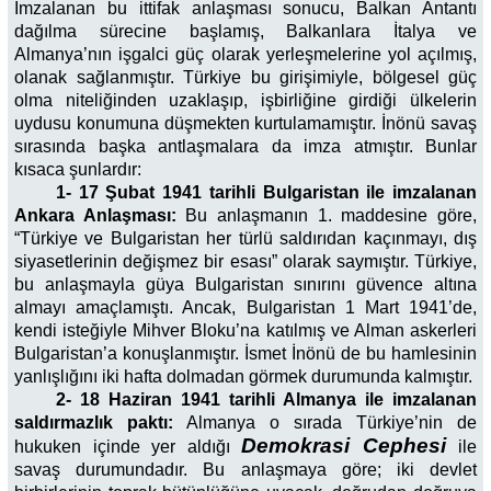
İmzalanan bu ittifak anlaşması sonucu, Balkan Antantı
dağılma sürecine başlamış, Balkanlara İtalya ve
Almanya’nın işgalci güç olarak yerleşmelerine yol açılmış,
olanak sağlanmıştır. Türkiye bu girişimiyle, bölgesel güç
olma niteliğinden uzaklaşıp, işbirliğine girdiği ülkelerin
uydusu konumuna düşmekten kurtulamamıştır. İnönü savaş
sırasında başka antlaşmalara da imza atmıştır. Bunlar
kısaca şunlardır:
1- 17 Şubat 1941 tarihli Bulgaristan ile imzalanan
Ankara Anlaşması:
Bu anlaşmanın 1. maddesine göre,
“Türkiye ve Bulgaristan her türlü saldırıdan kaçınmayı, dış
siyasetlerinin değişmez bir esası” olarak saymıştır. Türkiye,
bu anlaşmayla güya Bulgaristan sınırını güvence altına
almayı amaçlamıştı. Ancak, Bulgaristan 1 Mart 1941’de,
kendi isteğiyle Mihver Bloku’na katılmış ve Alman askerleri
Bulgaristan’a konuşlanmıştır. İsmet İnönü de bu hamlesinin
yanlışlığını iki hafta dolmadan görmek durumunda kalmıştır.
2- 18 Haziran 1941 tarihli Almanya ile imzalanan
saldırmazlık paktı:
Almanya o sırada Türkiye’nin de
Demokrasi Cephesi
hukuken içinde yer aldığı
ile
savaş durumundadır. Bu anlaşmaya göre; iki devlet