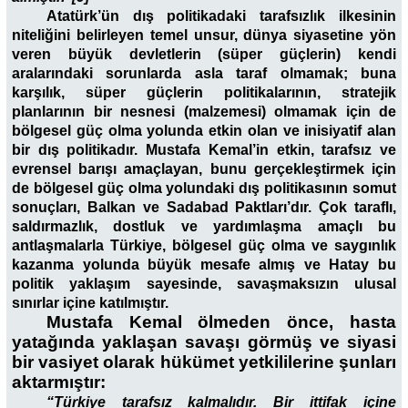
Atatürk’ün dış politikadaki tarafsızlık ilkesinin
niteliğini belirleyen temel unsur, dünya siyasetine yön
veren büyük devletlerin (süper güçlerin) kendi
aralarındaki sorunlarda asla taraf olmamak; buna
karşılık, süper güçlerin politikalarının, stratejik
planlarının bir nesnesi (malzemesi) olmamak için de
bölgesel güç olma yolunda etkin olan ve inisiyatif alan
bir dış politikadır. Mustafa Kemal’in etkin, tarafsız ve
evrensel barışı amaçlayan, bunu gerçekleştirmek için
de bölgesel güç olma yolundaki dış politikasının somut
sonuçları, Balkan ve Sadabad Paktları’dır. Çok taraflı,
saldırmazlık, dostluk ve yardımlaşma amaçlı bu
antlaşmalarla Türkiye, bölgesel güç olma ve saygınlık
kazanma yolunda büyük mesafe almış ve Hatay bu
politik yaklaşım sayesinde, savaşmaksızın ulusal
sınırlar içine katılmıştır.
Mustafa Kemal ölmeden önce, hasta
yatağında yaklaşan savaşı görmüş ve siyasi
bir vasiyet olarak hükümet yetkililerine şunları
aktarmıştır:
“Türkiye tarafsız kalmalıdır. Bir ittifak içine