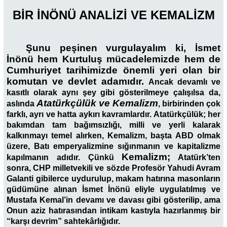
BİR İNÖNÜ ANALİZİ VE KEMALİZM
Şunu peşinen vurgulayalım ki, İsmet
İnönü hem Kurtuluş mücadelemizde hem de
Cumhuriyet tarihimizde önemli yeri olan bir
komutan ve devlet adamıdır.
Ancak devamlı ve
kasıtlı olarak aynı şey gibi gösterilmeye çalışılsa da,
Atatürkçülük ve Kemalizm
aslında
, birbirinden çok
farklı, ayrı ve hatta aykırı kavramlardır. Atatürkçülük; her
bakımdan tam bağımsızlığı, milli ve yerli kalarak
kalkınmayı temel alırken, Kemalizm, başta ABD olmak
üzere, Batı emperyalizmine sığınmanın ve kapitalizme
Kemalizm;
kapılmanın adıdır. Çünkü
Atatürk’ten
sonra, CHP milletvekili ve sözde Profesör Yahudi Avram
Galanti gibilerce uydurulup, makam hatırına masonların
güdümüne alınan İsmet İnönü eliyle uygulatılmış ve
Mustafa Kemal’in devamı ve davası gibi gösterilip, ama
Onun aziz hatırasından intikam kastıyla hazırlanmış bir
“karşı devrim” sahtekârlığıdır.