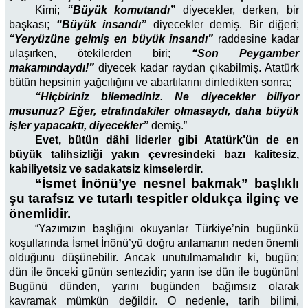
Kimi;
“Büyük komutandı”
diyecekler, derken, bir
başkası;
“Büyük insandı”
diyecekler demiş. Bir diğeri;
“Yeryüzüne gelmiş en büyük insandı”
raddesine kadar
ulaşırken, ötekilerden biri;
“Son Peygamber
makamındaydı!”
diyecek kadar raydan çıkabilmiş. Atatürk
bütün hepsinin yağcılığını ve abartılarını dinledikten sonra;
“Hiçbiriniz bilemediniz. Ne diyecekler biliyor
musunuz? Eğer, etrafındakiler olmasaydı, daha büyük
işler yapacaktı, diyecekler”
demiş.”
Evet, bütün dâhi liderler gibi Atatürk’ün de en
büyük talihsizliği yakın çevresindeki bazı kalitesiz,
kabiliyetsiz ve sadakatsiz kimselerdir.
“İsmet İnönü’ye nesnel bakmak” başlıklı
şu tarafsız ve tutarlı tespitler oldukça ilginç ve
önemlidir.
“Yazımızın başlığını okuyanlar Türkiye’nin bugünkü
koşullarında İsmet İnönü’yü doğru anlamanın neden önemli
olduğunu düşünebilir. Ancak unutulmamalıdır ki, bugün;
dün ile önceki günün sentezidir; yarın ise dün ile bugünün!
Bugünü dünden, yarını bugünden bağımsız olarak
kavramak mümkün değildir. O nedenle, tarih bilimi,