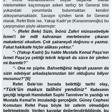
nitelemekten kaçınmayan askeri tarihçi bir General bile
yukarıdaki yorumlarda bulunmaktan kendini
alıkoyamamaktadır. Savaşın içinden tanık bir General
olarak, Refet Bele ise, Yakup Kadri’ye (Karaosmanoğlu) bu
çarpışmaları şöyle aktarmıştır:
“- (Refet Bele) Sizin, İnönü Zaferi münasebetiyle
İsmet’i bir milli kahraman mertebesine çıkaran
makalenizi okudum. Çok şairaneydi doğrusu o yazınız.
Fakat hakikatle hiçbir alâkası yoktur.”
“- (Yakup Kadri) Şu halde Mustafa Kemal Paşa’nın
İsmet Paşa’ya çektiği tebrik telgrafı da sizce bir şiirden
mi ibarettir?”
“- Ona ne şüphe. Bahsettiğiniz telgrafı yazanın da
sizin edebiyat arkadaşlarınızdan biri olduğunu biliyor
musunuz?”[6]
,
Refet Bele’nin burada belirttiği tarihi olay
“Türk’ün makus talihini yendiniz”
ifadesinin
geçtiği telgrafı Hamdullah Suphi Tanrıöver’in yazdığı ve
Mustafa Kemal’in imzaladığı gerçeğidir. Güney Cephesi
Komutanı Refet Paşa böyle bir zaferin olmadığını
belirtmektedir. Verilen kayıplar değerlendirildiğinde, bu