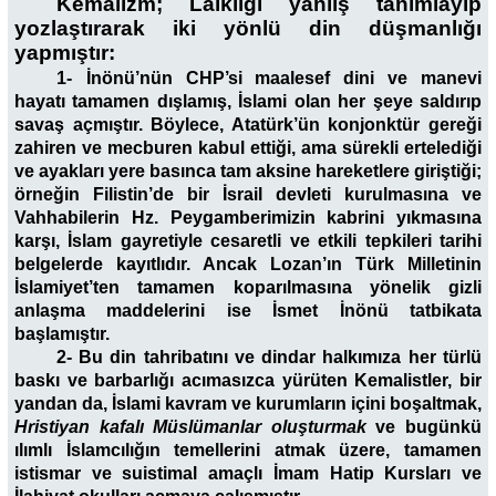
Kemalizm; Laikliği yanlış tanımlayıp
yozlaştırarak iki yönlü din düşmanlığı
yapmıştır:
1-
İnönü’nün CHP’si maalesef dini ve manevi
hayatı tamamen dışlamış, İslami olan her şeye saldırıp
savaş açmıştır. Böylece, Atatürk’ün konjonktür gereği
zahiren ve mecburen kabul ettiği, ama sürekli ertelediği
ve ayakları yere basınca tam aksine hareketlere giriştiği;
örneğin Filistin’de bir İsrail devleti kurulmasına ve
Vahhabilerin Hz. Peygamberimizin kabrini yıkmasına
karşı, İslam gayretiyle cesaretli ve etkili tepkileri tarihi
belgelerde kayıtlıdır. Ancak Lozan’ın Türk Milletinin
İslamiyet’ten tamamen koparılmasına yönelik gizli
anlaşma maddelerini ise İsmet İnönü tatbikata
başlamıştır.
2- Bu din tahribatını ve dindar halkımıza her türlü
baskı ve barbarlığı acımasızca yürüten Kemalistler, bir
yandan da, İslami kavram ve kurumların içini boşaltmak,
Hristiyan kafalı Müslümanlar oluşturmak
ve bugünkü
ılımlı İslamcılığın temellerini atmak üzere, tamamen
istismar ve suistimal amaçlı İmam Hatip Kursları ve