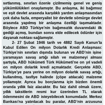
sırtlanmış, sınırları özenle çizilmemiş genel ve geniş
yükümlülükleri onaylamıştır. Bu anlaşma, iki bağımsız
ve eşit devlet arasında karşılıklı yardım anlaşmasından
çok daha fazla, emperyalist bir devletle sömürge devlet
arasında yapılmış bir anlaşma özelliği taşımaktadır.
Böylece ABD Türkiye’nin bağımsızlık duvarındaki ilk
gediği açmış, bundan sonra elde edilecek ödünler için
dayanak noktası sağlamıştır.
2- 27 Şubat 1946 tarih ve 4882 Sayılı Kanun’la
Kabul Edilen On milyon Dolarlık Kredi Anlaşması:
Türkiye’nin sınırları dışında bulunan ve ABD’nin işine
yaramayan savaş artığı silah ve malzemeyi alması
şartıyla, ABD hükümeti Türk Hükümeti’ne on yıl vadeli
on milyon dolarlık kredi açmaktadır. Gerçekte ABD,
Türkiye’ye para yerine on milyon dolarlık savaş artığı,
kullanılmış, tasfiye halinde (çöpe atılacak) malzeme
yollamıştır. Ayrıca bu borçlanma için bizden önemli
oranda yıllık faiz alacaktır. Bu faiz dahil olmak üzere,
yıllık taksitlerin resmi kur üzerinden TL olarak
ödenmesini de ABD isteyebilecek konumdadır. Merkez
Bankası’na yatırılacak bu paralar, ABD’nin arzusuna