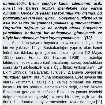
girmemelidir. Bizim şimdiye kadar izlediğimiz açık,
dürüst ve barışçı politika memlekete çok yararlı
olmuştur. Gerçek ve yaşamsal zorunluluklar dışında, bu
politikamız devam eder gider… Sovyetler Birliği’ne karşı
asla bir saldırı (düşmanca) politikası gütmeyeceksiniz.
Doğrudan doğruya ya da dolaylı olarak Sovyetlere
yöneltilmiş herhangi bir antlaşmaya girmeyecek ve
böyle bir anlaşmaya imza koymayacaksınız…”[10]
Atatürk’ün yaşamı boyunca en yakınındaki kişilerden
biri ve yaklaşık 12 yıl Başbakanlığını yapmış olan İsmet
İnönü ise iktidara gelir gelmez; önce İngiltere (12 Mayıs
1939) sonra Fransa (23 Haziran 1939) ile işbirliği
bildirgeleri (deklarasyonları) imzalamış; savaş başladıktan
sonra da “Türk-İngiliz-Fransız Üçlü İttifakı Antlaşması”nı 19
Ekim 1939’da imzalayarak, Türkiye’yi 2. Dünya Savaşı’nın
“hukuken tarafı”
durumuna sokmuşlardır. Evet savaşa fiili
olarak katılmamış, savaş dışı kalmış olmamız ise bizim
başarılı bir dış politika izlememizden değil, gerek Mihver
Bloku’nun gerekse Müttefikler Bloku’nun (savaş içindeki
dalgalanmalar dolayısıyla) uzunca bir süre, açık ya da
örtük, bu duruma onay vermesinden kaynaklanmıştır.[11]