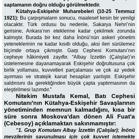
saptamanın doğru olduğu görülmektedir.
Kütahya-Eskişehir Muharebeleri (10-25 Temmuz
1921):
Bu çarpışmaların sonucu, maalesef kesin bir yenilgi
olacaktır. Türk ordusu bu nedenle, Sakarya Nehri’nin
gerisine, Ankara’nın eteklerine kadar çekilmek zorunda
kalmıştır. Burada bir kez daha İnönü’nün askeri yönetim
yeteneklerinin ne kadar kısıtlı olduğu, aksi ileri sürülemez
biçimde ortaya çıkmıştır. Garp Cephesi Komutanı’nın
cepheye hâkimiyeti zayıftır. “Albay İzzettin (Çalışlar)’ın
üstelemesine dayanamayarak Eskişehir doğrultusuna çok
birlik yollaması, kuvvetleri parçalaması ve çok az yedek
ayırması ve stratejik kanat hesapları yanlıştır. Eskişehir
saldırısını da gerektiğinden büyük çapta yaptırmasının da
eleştirilmesi lazımdır.”
Nitekim Mustafa Kemal, Batı Cephesi
Komutanı’nın Kütahya-Eskişehir Savaşlarının
yönetiminden memnun kalmadığını, kısa bir
süre sonra Moskova’dan dönen Ali Fuat’a
(Cebesoy) açıklamaktan sakınmamıştır:
“1. Grup Komutanı Albay İzzettin (Çalışlar); İnönü
mevzilerinin savunulması için çok kuvvet istemekte