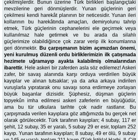
çekilmişlerdir. Bunun üzerine Türk birlikleri başlangıçtaki
mevzilerine geri dönmüşlerdir. Yunan güçlerinin geri
çekilmesi kendi harekât planının bir neticesidir. Yunan ileri
kollarının bu harekâtında amaçları, demiryolunu tahrip
etmek, Türk güçlerinin cephanelerini ele geçirmek veya
kullanılmaz hale getirmek ve bu arada da silahlı
güçlerimize olabildiğince çok zarar verip ilk konumlarına
geri dönmektir.
Bu çarpışmanın bizim açımızdan önemi,
yeni kurulmuş düzenli ordu birliklerimizin ilk çatışmada
hezimete uğramayıp ayakta kalabilmiş olmalarından
ibarettir.
Hele askeri bir zaferden asla söz edilemez! Askeri
zafer, bir savaş alanında karşı orduya verdirilen büyük
kayıplar ve alınan tutsaklar; ya da arka arkaya indirilen
vuruşlarla yıpratarak onu savaşı sona erdirmeye zorlayan
büyük başarılar dizisidir. Şüphesiz, düşman güçlerin
topyekûn imha edilmesi askeri zaferlerin en büyüğüdür,
ama bu tür utkulara tarihte çok nadir rastlanır. Bu
çarpışmada verilen kayıplara göz attığımızda bu gerçek net
olarak görülecektir. Türk tarafının kayıpları; 4 subay, 117 er
şehit, 12 subay, 35 er yaralı, 5 subay 29 er esir, toplam 252
kayıp. Yunan tarafının kayıpları; 8 subay, 49 er ölü, 9 subay
ve 145 er yaralı, toplam 211 kayıp (Türk İstiklal Harbi, II. Cilt