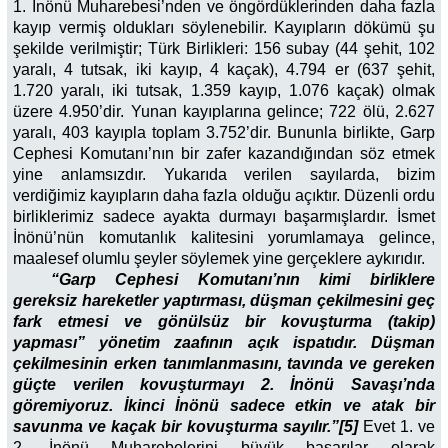
1. İnönü Muharebesi’nden ve öngördüklerinden daha fazla
kayıp vermiş oldukları söylenebilir. Kayıpların dökümü şu
şekilde verilmiştir; Türk Birlikleri: 156 subay (44 şehit, 102
yaralı, 4 tutsak, iki kayıp, 4 kaçak), 4.794 er (637 şehit,
1.720 yaralı, iki tutsak, 1.359 kayıp, 1.076 kaçak) olmak
üzere 4.950’dir. Yunan kayıplarına gelince; 722 ölü, 2.627
yaralı, 403 kayıpla toplam 3.752’dir. Bununla birlikte, Garp
Cephesi Komutanı’nın bir zafer kazandığından söz etmek
yine anlamsızdır. Yukarıda verilen sayılarda, bizim
verdiğimiz kayıpların daha fazla olduğu açıktır. Düzenli ordu
birliklerimiz sadece ayakta durmayı başarmışlardır. İsmet
İnönü’nün komutanlık kalitesini yorumlamaya gelince,
maalesef olumlu şeyler söylemek yine gerçeklere aykırıdır.
“Garp Cephesi Komutanı’nın kimi birliklere
gereksiz hareketler yaptırması, düşman çekilmesini geç
fark etmesi ve gönülsüz bir kovuşturma (takip)
yapması” yönetim zaafının açık ispatıdır. Düşman
çekilmesinin erken tanımlanmasını, tavında ve gereken
güçte verilen kovuşturmayı 2. İnönü Savaşı’nda
göremiyoruz. İkinci İnönü sadece etkin ve atak bir
savunma ve kaçak bir kovuşturma sayılır.”[5]
Evet 1. ve
2. İnönü Muharebelerini büyük başarılar olarak