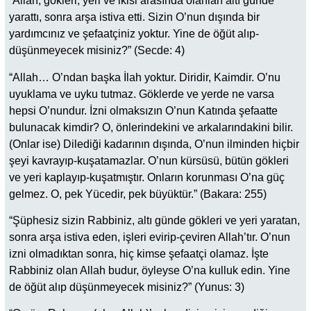
“Allah; gökleri, yeri ve ikisi arasında olanları altı günde
yarattı, sonra arşa istiva etti. Sizin O’nun dışında bir
yardımcınız ve şefaatçiniz yoktur. Yine de öğüt alıp-
düşünmeyecek misiniz?” (Secde: 4)
“Allah… O’ndan başka İlah yoktur. Diridir, Kaimdir. O’nu
uyuklama ve uyku tutmaz. Göklerde ve yerde ne varsa
hepsi O’nundur. İzni olmaksızın O’nun Katında şefaatte
bulunacak kimdir? O, önlerindekini ve arkalarındakini bilir.
(Onlar ise) Dilediği kadarının dışında, O’nun ilminden hiçbir
şeyi kavrayıp-kuşatamazlar. O’nun kürsüsü, bütün gökleri
ve yeri kaplayıp-kuşatmıştır. Onların korunması O’na güç
gelmez. O, pek Yücedir, pek büyüktür.” (Bakara: 255)
“Şüphesiz sizin Rabbiniz, altı günde gökleri ve yeri yaratan,
sonra arşa istiva eden, işleri evirip-çeviren Allah’tır. O’nun
izni olmadıktan sonra, hiç kimse şefaatçi olamaz. İşte
Rabbiniz olan Allah budur, öyleyse O’na kulluk edin. Yine
de öğüt alıp düşünmeyecek misiniz?” (Yunus: 3)