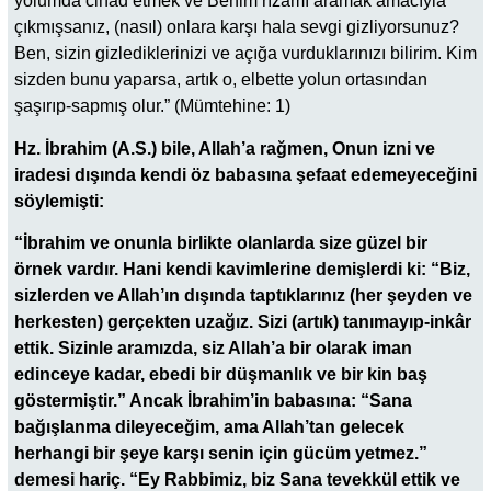
yolumda cihad etmek ve Benim rızamı aramak amacıyla
çıkmışsanız, (nasıl) onlara karşı hala sevgi gizliyorsunuz?
Ben, sizin gizlediklerinizi ve açığa vurduklarınızı bilirim. Kim
sizden bunu yaparsa, artık o, elbette yolun ortasından
şaşırıp-sapmış olur.” (Mümtehine: 1)
Hz. İbrahim (A.S.) bile, Allah’a rağmen, Onun izni ve
iradesi dışında kendi öz babasına şefaat edemeyeceğini
söylemişti:
“İbrahim ve onunla birlikte olanlarda size güzel bir
örnek vardır. Hani kendi kavimlerine demişlerdi ki: “Biz,
sizlerden ve Allah’ın dışında taptıklarınız (her şeyden ve
herkesten) gerçekten uzağız. Sizi (artık) tanımayıp-inkâr
ettik. Sizinle aramızda, siz Allah’a bir olarak iman
edinceye kadar, ebedi bir düşmanlık ve bir kin baş
göstermiştir.” Ancak İbrahim’in babasına: “Sana
bağışlanma dileyeceğim, ama Allah’tan gelecek
herhangi bir şeye karşı senin için gücüm yetmez.”
demesi hariç. “Ey Rabbimiz, biz Sana tevekkül ettik ve