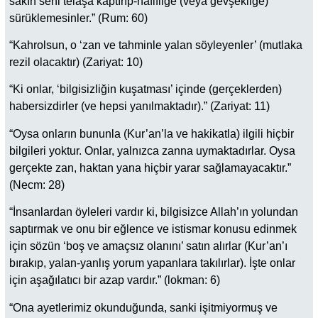
sakın seni telaşa kaptırıp-hafifliğe (veya gevşekliğe)
sürüklemesinler.” (Rum: 60)
“Kahrolsun, o ‘zan ve tahminle yalan söyleyenler’ (mutlaka
rezil olacaktır) (Zariyat: 10)
“Ki onlar, ‘bilgisizliğin kuşatması’ içinde (gerçeklerden)
habersizdirler (ve hepsi yanılmaktadır).” (Zariyat: 11)
“Oysa onların bununla (Kur’an’la ve hakikatla) ilgili hiçbir
bilgileri yoktur. Onlar, yalnızca zanna uymaktadırlar. Oysa
gerçekte zan, haktan yana hiçbir yarar sağlamayacaktır.”
(Necm: 28)
“İnsanlardan öyleleri vardır ki, bilgisizce Allah’ın yolundan
saptırmak ve onu bir eğlence ve istismar konusu edinmek
için sözün ‘boş ve amaçsız olanını’ satın alırlar (Kur’an’ı
bırakıp, yalan-yanlış yorum yapanlara takılırlar). İşte onlar
için aşağılatıcı bir azap vardır.” (lokman: 6)
“Ona ayetlerimiz okunduğunda, sanki işitmiyormuş ve