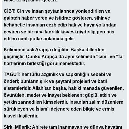
CİBT: Cin ve insan şeytanlarınca yönlendirilen ve
gaibten haber veren ve istidrac gösteren, sihir ve
kehanetle insanları cezb edip hak ve hayır yolundan
çeviren ve bir nevi tanrılık kisvesi giydirilip perestiş
edilen canlı putlar anlamına gelir.
Kelimenin aslı Arapça değildir. Başka dillerden
geçmiştir. Çünkü Arapça’da aynı kelimede “cim” ve “ta”
harflerinin birleştiği görülmemektedir.
TAĞUT: her türlü azgınlık ve sapkınlığın sebebi ve
önderi; bunların şirk ve şeytani projeleri ve batıl
sistemleridir. Allah’tan başka, hakiki manada güvenilen,
övünülen, medet ve inayet beklenen: güçlü, etkin ve
yetkin zannedilen kimselerdir. İnsanları zalim düzenlere
sürükleyen ve İslam’ı dejenere eden bilgiç ve ermiş
kisveli kişilerdir.
Şirk=Müşrik: Ahirete tam inanmayan ve dünya hayatını