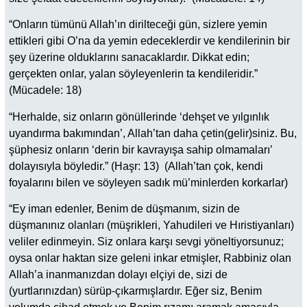
“Onların tümünü Allah’ın dirilteceği gün, sizlere yemin
ettikleri gibi O’na da yemin edeceklerdir ve kendilerinin bir
şey üzerine olduklarını sanacaklardır. Dikkat edin;
gerçekten onlar, yalan söyleyenlerin ta kendileridir.”
(Mücadele: 18)
“Herhalde, siz onların gönüllerinde ‘dehşet ve yılgınlık
uyandırma bakımından’, Allah’tan daha çetin(gelir)siniz. Bu,
şüphesiz onların ‘derin bir kavrayışa sahip olmamaları’
dolayısıyla böyledir.” (Haşr: 13) (Allah’tan çok, kendi
foyalarını bilen ve söyleyen sadık mü’minlerden korkarlar)
“Ey iman edenler, Benim de düşmanım, sizin de
düşmanınız olanları (müşrikleri, Yahudileri ve Hıristiyanları)
veliler edinmeyin. Siz onlara karşı sevgi yöneltiyorsunuz;
oysa onlar haktan size geleni inkar etmişler, Rabbiniz olan
Allah’a inanmanızdan dolayı elçiyi de, sizi de
(yurtlarınızdan) sürüp-çıkarmışlardır. Eğer siz, Benim