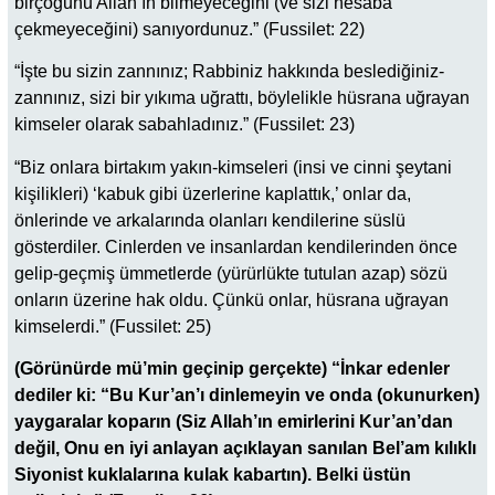
birçoğunu Allah’ın bilmeyeceğini (ve sizi hesaba
çekmeyeceğini) sanıyordunuz.” (Fussilet: 22)
“İşte bu sizin zannınız; Rabbiniz hakkında beslediğiniz-
zannınız, sizi bir yıkıma uğrattı, böylelikle hüsrana uğrayan
kimseler olarak sabahladınız.” (Fussilet: 23)
“Biz onlara birtakım yakın-kimseleri (insi ve cinni şeytani
kişilikleri) ‘kabuk gibi üzerlerine kaplattık,’ onlar da,
önlerinde ve arkalarında olanları kendilerine süslü
gösterdiler. Cinlerden ve insanlardan kendilerinden önce
gelip-geçmiş ümmetlerde (yürürlükte tutulan azap) sözü
onların üzerine hak oldu. Çünkü onlar, hüsrana uğrayan
kimselerdi.” (Fussilet: 25)
(Görünürde mü’min geçinip gerçekte) “İnkar edenler
dediler ki: “Bu Kur’an’ı dinlemeyin ve onda (okunurken)
yaygaralar koparın (Siz Allah’ın emirlerini Kur’an’dan
değil, Onu en iyi anlayan açıklayan sanılan Bel’am kılıklı
Siyonist kuklalarına kulak kabartın). Belki üstün