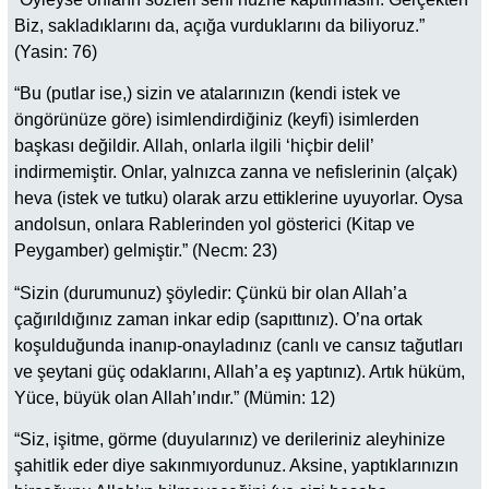
Biz, sakladıklarını da, açığa vurduklarını da biliyoruz.”
(Yasin: 76)
“Bu (putlar ise,) sizin ve atalarınızın (kendi istek ve
öngörünüze göre) isimlendirdiğiniz (keyfi) isimlerden
başkası değildir. Allah, onlarla ilgili ‘hiçbir delil’
indirmemiştir. Onlar, yalnızca zanna ve nefislerinin (alçak)
heva (istek ve tutku) olarak arzu ettiklerine uyuyorlar. Oysa
andolsun, onlara Rablerinden yol gösterici (Kitap ve
Peygamber) gelmiştir.” (Necm: 23)
“Sizin (durumunuz) şöyledir: Çünkü bir olan Allah’a
çağırıldığınız zaman inkar edip (sapıttınız). O’na ortak
koşulduğunda inanıp-onayladınız (canlı ve cansız tağutları
ve şeytani güç odaklarını, Allah’a eş yaptınız). Artık hüküm,
Yüce, büyük olan Allah’ındır.” (Mümin: 12)
“Siz, işitme, görme (duyularınız) ve derileriniz aleyhinize
şahitlik eder diye sakınmıyordunuz. Aksine, yaptıklarınızın