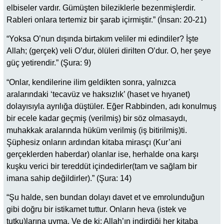
elbiseler vardır. Gümüşten bileziklerle bezenmişlerdir.
Rableri onlara tertemiz bir şarab içirmiştir.” (İnsan: 20-21)
“Yoksa O’nun dışında birtakım veliler mi edindiler? İşte
Allah; (gerçek) veli O’dur, ölüleri dirilten O’dur. O, her şeye
güç yetirendir.” (Şura: 9)
“Onlar, kendilerine ilim geldikten sonra, yalnızca
aralarındaki ‘tecavüz ve haksızlık’ (haset ve hıyanet)
dolayısıyla ayrılığa düştüler. Eğer Rabbinden, adı konulmuş
bir ecele kadar geçmiş (verilmiş) bir söz olmasaydı,
muhakkak aralarında hüküm verilmiş (iş bitirilmiş)ti.
Şüphesiz onların ardından kitaba mirasçı (Kur’ani
gerçeklerden haberdar) olanlar ise, herhalde ona karşı
kuşku verici bir tereddüt içindedirler(tam ve sağlam bir
imana sahip değildirler).” (Şura: 14)
“Şu halde, sen bundan dolayı davet et ve emrolunduğun
gibi doğru bir istikamet tuttur. Onların heva (istek ve
tutku)larına uyma. Ve de ki: Allah’ın indirdiği her kitaba