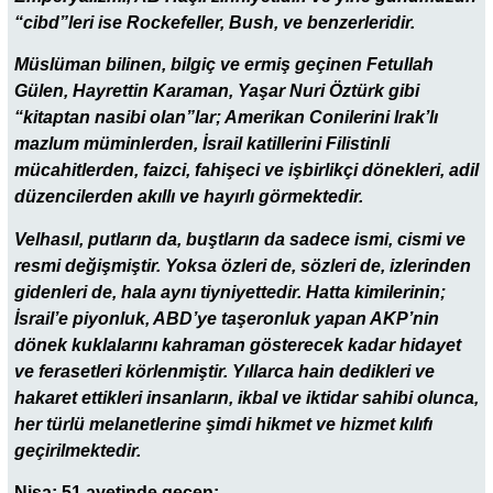
“cibd”leri ise Rockefeller, Bush, ve benzerleridir.
Müslüman bilinen, bilgiç ve ermiş geçinen Fetullah
Gülen, Hayrettin Karaman, Yaşar Nuri Öztürk gibi
“kitaptan nasibi olan”lar; Amerikan Conilerini Irak’lı
mazlum müminlerden, İsrail katillerini Filistinli
mücahitlerden, faizci, fahişeci ve işbirlikçi dönekleri, adil
düzencilerden akıllı ve hayırlı görmektedir.
Velhasıl, putların da, buştların da sadece ismi, cismi ve
resmi değişmiştir. Yoksa özleri de, sözleri de, izlerinden
gidenleri de, hala aynı tiyniyettedir. Hatta kimilerinin;
İsrail’e piyonluk, ABD’ye taşeronluk yapan AKP’nin
dönek kuklalarını kahraman gösterecek kadar hidayet
ve ferasetleri körlenmiştir. Yıllarca hain dedikleri ve
hakaret ettikleri insanların, ikbal ve iktidar sahibi olunca,
her türlü melanetlerine şimdi hikmet ve hizmet kılıfı
geçirilmektedir.
Nisa: 51 ayetinde geçen: