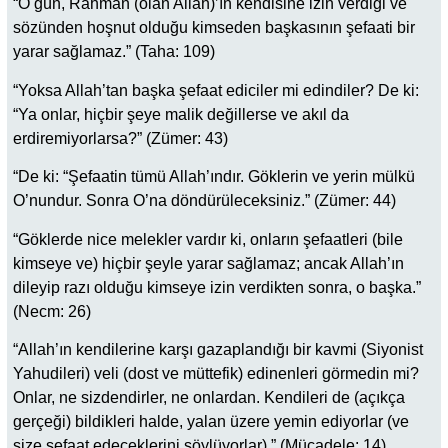
“O gün, Rahman (olan Allah)’ın kendisine izin verdiği ve
sözünden hoşnut olduğu kimseden başkasının şefaati bir
yarar sağlamaz.” (Taha: 109)
“Yoksa Allah’tan başka şefaat ediciler mi edindiler? De ki:
“Ya onlar, hiçbir şeye malik değillerse ve akıl da
erdiremiyorlarsa?” (Zümer: 43)
“De ki: “Şefaatin tümü Allah’ındır. Göklerin ve yerin mülkü
O’nundur. Sonra O’na döndürüleceksiniz.” (Zümer: 44)
“Göklerde nice melekler vardır ki, onların şefaatleri (bile
kimseye ve) hiçbir şeyle yarar sağlamaz; ancak Allah’ın
dileyip razı olduğu kimseye izin verdikten sonra, o başka.”
(Necm: 26)
“Allah’ın kendilerine karşı gazaplandığı bir kavmi (Siyonist
Yahudileri) veli (dost ve müttefik) edinenleri görmedin mi?
Onlar, ne sizdendirler, ne onlardan. Kendileri de (açıkça
gerçeği) bildikleri halde, yalan üzere yemin ediyorlar (ve
size şefaat edeceklerini söylüyorlar).” (Mücadele: 14)