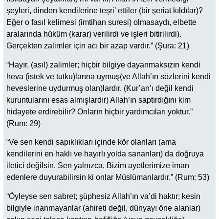
şeyleri, dinden kendilerine teşri’ ettiler (bir şeriat kıldılar)?
Eğer o fasıl kelimesi (imtihan suresi) olmasaydı, elbette
aralarında hüküm (karar) verilirdi ve işleri bitirilirdi).
Gerçekten zalimler için acı bir azap vardır.” (Şura: 21)
“Hayır, (asıl) zalimler; hiçbir bilgiye dayanmaksızın kendi
heva (istek ve tutku)larına uymuş(ve Allah’ın sözlerini kendi
heveslerine uydurmuş olan)lardır. (Kur’an’ı değil kendi
kuruntularını esas almışlardır) Allah’ın saptırdığını kim
hidayete erdirebilir? Onların hiçbir yardımcıları yoktur.”
(Rum: 29)
“Ve sen kendi sapıklıkları içinde kör olanları (ama
kendilerini en haklı ve hayırlı yolda sananları) da doğruya
iletici değilsin. Sen yalnızca, Bizim ayetlerimize iman
edenlere duyurabilirsin ki onlar Müslümanlardır.” (Rum: 53)
“Öyleyse sen sabret; şüphesiz Allah’ın va’di haktır; kesin
bilgiyle inanmayanlar (ahireti değil, dünyayı öne alanlar)