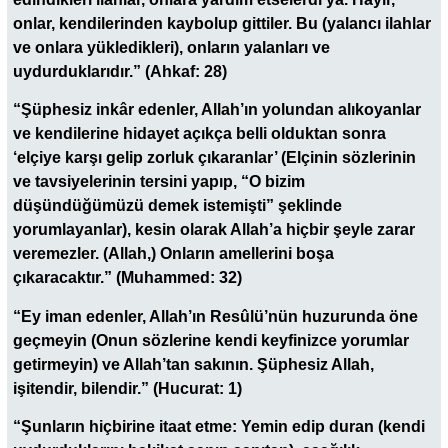
onlar, kendilerinden kaybolup gittiler. Bu (yalancı ilahlar
ve onlara yükledikleri), onların yalanları ve
uydurduklarıdır.” (Ahkaf: 28)
“Şüphesiz inkâr edenler, Allah’ın yolundan alıkoyanlar
ve kendilerine hidayet açıkça belli olduktan sonra
‘elçiye karşı gelip zorluk çıkaranlar’ (Elçinin sözlerinin
ve tavsiyelerinin tersini yapıp, “O bizim
düşündüğümüzü demek istemişti” şeklinde
yorumlayanlar), kesin olarak Allah’a hiçbir şeyle zarar
veremezler. (Allah,) Onların amellerini boşa
çıkaracaktır.” (Muhammed: 32)
“Ey iman edenler, Allah’ın Resûlü’nün huzurunda öne
geçmeyin (Onun sözlerine kendi keyfinizce yorumlar
getirmeyin) ve Allah’tan sakının. Şüphesiz Allah,
işitendir, bilendir.” (Hucurat: 1)
“Şunların hiçbirine itaat etme: Yemin edip duran (kendi