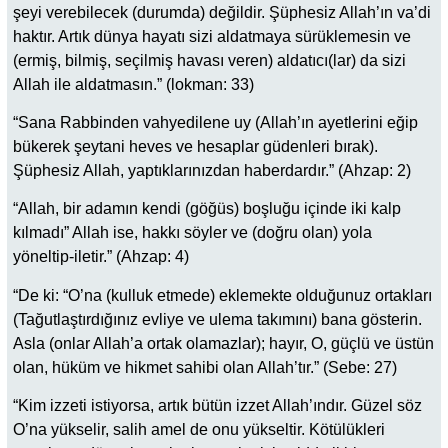
şeyi verebilecek (durumda) değildir. Şüphesiz Allah’ın va’di
haktır. Artık dünya hayatı sizi aldatmaya sürüklemesin ve
(ermiş, bilmiş, seçilmiş havası veren) aldatıcı(lar) da sizi
Allah ile aldatmasın.” (lokman: 33)
“Sana Rabbinden vahyedilene uy (Allah’ın ayetlerini eğip
bükerek şeytani heves ve hesaplar güdenleri bırak).
Şüphesiz Allah, yaptıklarınızdan haberdardır.” (Ahzap: 2)
“Allah, bir adamın kendi (göğüs) boşluğu içinde iki kalp
kılmadı” Allah ise, hakkı söyler ve (doğru olan) yola
yöneltip-iletir.” (Ahzap: 4)
“De ki: “O’na (kulluk etmede) eklemekte olduğunuz ortakları
(Tağutlaştırdığınız evliye ve ulema takımını) bana gösterin.
Asla (onlar Allah’a ortak olamazlar); hayır, O, güçlü ve üstün
olan, hüküm ve hikmet sahibi olan Allah’tır.” (Sebe: 27)
“Kim izzeti istiyorsa, artık bütün izzet Allah’ındır. Güzel söz
O’na yükselir, salih amel de onu yükseltir. Kötülükleri