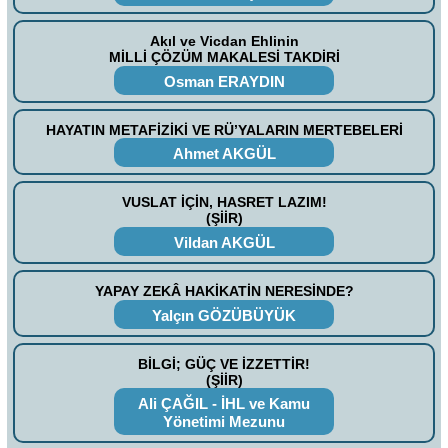
Akıl ve Vicdan Ehlinin
MİLLİ ÇÖZÜM MAKALESİ TAKDİRİ
Osman ERAYDIN
HAYATIN METAFİZİKİ VE RÜ’YALARIN MERTEBELERİ
Ahmet AKGÜL
VUSLAT İÇİN, HASRET LAZIM!
(ŞİİR)
Vildan AKGÜL
YAPAY ZEKÂ HAKİKATİN NERESİNDE?
Yalçın GÖZÜBÜYÜK
BİLGİ; GÜÇ VE İZZETTİR!
(ŞİİR)
Ali ÇAĞIL - İHL ve Kamu
Yönetimi Mezunu