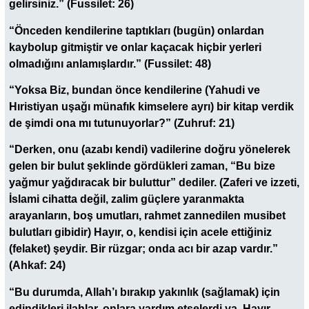
gelirsiniz.” (Fussilet: 26)
“Önceden kendilerine taptıkları (bugün) onlardan
kaybolup gitmiştir ve onlar kaçacak hiçbir yerleri
olmadığını anlamışlardır.” (Fussilet: 48)
“Yoksa Biz, bundan önce kendilerine (Yahudi ve
Hıristiyan uşağı münafık kimselere ayrı) bir kitap verdik
de şimdi ona mı tutunuyorlar?” (Zuhruf: 21)
“Derken, onu (azabı kendi) vadilerine doğru yönelerek
gelen bir bulut şeklinde gördükleri zaman, “Bu bize
yağmur yağdıracak bir buluttur” dediler. (Zaferi ve izzeti,
İslami cihatta değil, zalim güçlere yaranmakta
arayanların, boş umutları, rahmet zannedilen musibet
bulutları gibidir) Hayır, o, kendisi için acele ettiğiniz
(felaket) şeydir. Bir rüzgar; onda acı bir azap vardır.”
(Ahkaf: 24)
“Bu durumda, Allah’ı bırakıp yakınlık (sağlamak) için
edindikleri ilahlar, onlara yardım etselerdi ya. Hayır,