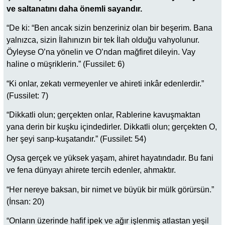
ve saltanatını daha önemli sayandır.
“De ki: “Ben ancak sizin benzeriniz olan bir beşerim. Bana
yalnızca, sizin İlahınızın bir tek İlah olduğu vahyolunur.
Öyleyse O’na yönelin ve O’ndan mağfiret dileyin. Vay
haline o müşriklerin.” (Fussilet: 6)
“Ki onlar, zekatı vermeyenler ve ahireti inkâr edenlerdir.”
(Fussilet: 7)
“Dikkatli olun; gerçekten onlar, Rablerine kavuşmaktan
yana derin bir kuşku içindedirler. Dikkatli olun; gerçekten O,
her şeyi sarıp-kuşatandır.” (Fussilet: 54)
Oysa gerçek ve yüksek yaşam, ahiret hayatındadır. Bu fani
ve fena dünyayı ahirete tercih edenler, ahmaktır.
“Her nereye baksan, bir nimet ve büyük bir mülk görürsün.”
(İnsan: 20)
“Onların üzerinde hafif ipek ve ağır işlenmiş atlastan yeşil