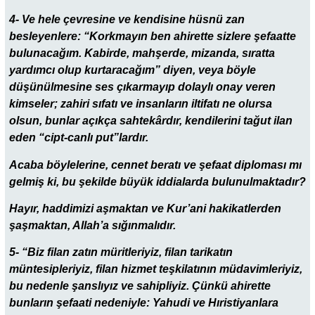
4- Ve hele çevresine ve kendisine hüsnü zan
besleyenlere: “Korkmayın ben ahirette sizlere şefaatte
bulunacağım. Kabirde, mahşerde, mizanda, sıratta
yardımcı olup kurtaracağım” diyen, veya böyle
düşünülmesine ses çıkarmayıp dolaylı onay veren
kimseler; zahiri sıfatı ve insanların iltifatı ne olursa
olsun, bunlar açıkça sahtekârdır, kendilerini tağut ilan
eden “cipt-canlı put”lardır.
Acaba böylelerine, cennet beratı ve şefaat diploması mı
gelmiş ki, bu şekilde büyük iddialarda bulunulmaktadır?
Hayır, haddimizi aşmaktan ve Kur’ani hakikatlerden
şaşmaktan, Allah’a sığınmalıdır.
5- “Biz filan zatın müritleriyiz, filan tarikatın
müntesipleriyiz, filan hizmet teşkilatının müdavimleriyiz,
bu nedenle şanslıyız ve sahipliyiz. Çünkü ahirette
bunların şefaati nedeniyle: Yahudi ve Hıristiyanlara