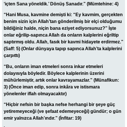
‘içten Sana yöneldik.’ Dönüş Sanadır.” (Mümtehine: 4)
“Hani Musa, kavmine demişti ki: “Ey kavmim, gerçekten
benim sizin için Allah’tan gönderilmiş bir elçi olduğumu
bildiğiniz halde, niçin bana eziyet ediyorsunuz?” İşte
onlar eğrilip-sapınca Allah da onların kalplerini eğriltip
saptırmış oldu. Allah, fasık bir kavmi hidayete erdirmez.”
(Saff: 5) (Onlar dünyaya tapıp sapınca Allah’ta kalplerini
çarpıttı)
“Bu, onların iman etmeleri sonra inkar etmeleri
dolayısıyla böyledir. Böylece kalplerinin üzerini
mühürlemiştir, artık onlar kavrayamazlar.” (Münafikun:
3) (Önce iman edip, sonra inkâra ve istismara
yönelenler iflah olmayacaktır)
“Hiçbir nefsin bir başka nefse herhangi bir şeye güç
yetiremeyeceği (ve şefaat edemeyeceği) gündür; o gün
emir yalnızca Allah’ındır.” (İnfitar: 19)