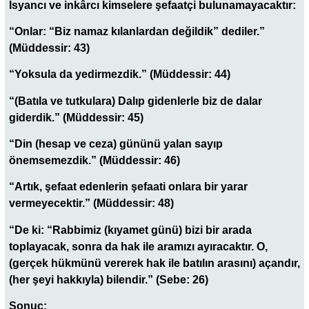
İsyancı ve inkârcı kimselere şefaatçi bulunamayacaktır:
“Onlar: “Biz namaz kılanlardan değildik” dediler.”
(Müddessir: 43)
“Yoksula da yedirmezdik.” (Müddessir: 44)
“(Batıla ve tutkulara) Dalıp gidenlerle biz de dalar
giderdik.” (Müddessir: 45)
“Din (hesap ve ceza) gününü yalan sayıp
önemsemezdik.” (Müddessir: 46)
“Artık, şefaat edenlerin şefaati onlara bir yarar
vermeyecektir.” (Müddessir: 48)
“De ki: “Rabbimiz (kıyamet günü) bizi bir arada
toplayacak, sonra da hak ile aramızı ayıracaktır. O,
(gerçek hükmünü vererek hak ile batılın arasını) açandır,
(her şeyi hakkıyla) bilendir.” (Sebe: 26)
Sonuç: