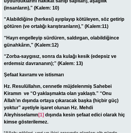
uydurduklarını hakikat sanıp sapıtan), aşağılık
(insanların),” (Kalem: 10)
“Alabildiğine (herkesi) ayıplayıp kötüleyen, söz getirip
götüren (ve ortalığı karıştıranların),” (Kalem:11)
“Hayrı engelleyip sürdüren, saldırgan, olabildiğince
günahkârın,” (Kalem:12)
“Zorba-saygısız, sonra da kulağı kesik (edepsiz ve
erdemsiz davrananın);” (Kalem: 13)
Şefaat kavramı ve istismarı
Hz. Resulüllahın, cennetle müjdelenmiş Sahebei
Kiramın ve “O yaklaşmakta olan yaklaştı.” “Onu
Allah’ın dışında ortaya çıkaracak başka (hiçbir güç)
yoktur” ayetiyle işaret olunan Hz. Mehdi
Aleyhisselamın
[1]
dışında kesin şefaat edici olarak hiç
kimse gösterilemez.