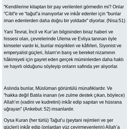
“Kendilerine kitaptan bir pay verilenleri görmedin mi? Onlar
“Cibt”e ve “tağut”a inanıyorlar ve inkâr edenler için “bunlar
iman edenlerden daha doğru bir yoldadır” diyorlar. (Nisa:51)
Yani Tevrat, İncil ve Kur’an bilgisinden biraz haberi ve
hissesi olan, çevrelerinde Ulema ve Evliya tanınan öyle
kimseler vardır ki, bunlar müşrikleri ve kâfirleri, Siyonist ve
emperyalist güçleri, İslam’ın barış ve bereket nizamının
hâkimiyeti için gayret eden gerçek müminlerden daha haklı
ve hayırlı olduğunu söyleyip onların safında yer alıyorlar.
Aslında bunlar, Müslüman görüntülü münafıklardır. Ve
“hakka değil Batıla inanan (ve zulme destek çıkan, böylece)
Allah’ın (vadini ve kudretini) inkâr edip sapıtan ve hüsrana
uğrayan” (Ankebut: 52) insanlardır.
Oysa Kuran (her türlü) Tağut’u (şeytani rejimleri ve şer
güçleri) inkâr edip (onlardan yüz çevirmeyenlerin) Allah’a