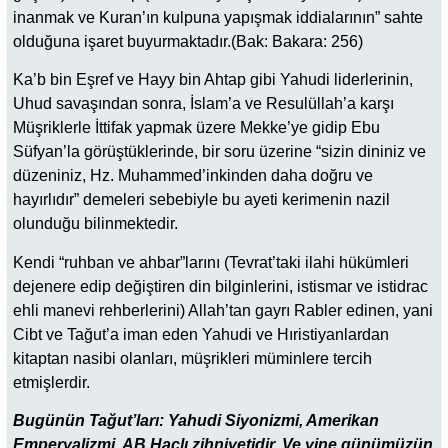
inanmak ve Kuran’ın kulpuna yapışmak iddialarının” sahte
olduğuna işaret buyurmaktadır.(Bak: Bakara: 256)
Ka’b bin Eşref ve Hayy bin Ahtap gibi Yahudi liderlerinin,
Uhud savaşından sonra, İslam’a ve Resulüllah’a karşı
Müşriklerle İttifak yapmak üzere Mekke’ye gidip Ebu
Süfyan’la görüştüklerinde, bir soru üzerine “sizin dininiz ve
düzeniniz, Hz. Muhammed’inkinden daha doğru ve
hayırlıdır” demeleri sebebiyle bu ayeti kerimenin nazil
olunduğu bilinmektedir.
Kendi “ruhban ve ahbar”larını (Tevrat’taki ilahi hükümleri
dejenere edip değiştiren din bilginlerini, istismar ve istidrac
ehli manevi rehberlerini) Allah’tan gayrı Rabler edinen, yani
Cibt ve Tağut’a iman eden Yahudi ve Hıristiyanlardan
kitaptan nasibi olanları, müşrikleri müminlere tercih
etmişlerdir.
Bugünün Tağut’ları: Yahudi Siyonizmi, Amerikan
Emperyalizmi, AB Haçlı zihniyetidir. Ve yine günümüzün