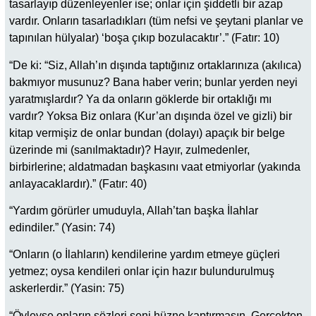
tasarlayıp düzenleyenler ise; onlar için şiddetli bir azap
vardır. Onların tasarladıkları (tüm nefsi ve şeytani planlar ve
tapınılan hülyalar) ‘boşa çıkıp bozulacaktır’.” (Fatır: 10)
“De ki: “Siz, Allah’ın dışında taptığınız ortaklarınıza (akılıca)
bakmıyor musunuz? Bana haber verin; bunlar yerden neyi
yaratmışlardır? Ya da onların göklerde bir ortaklığı mı
vardır? Yoksa Biz onlara (Kur’an dışında özel ve gizli) bir
kitap vermişiz de onlar bundan (dolayı) apaçık bir belge
üzerinde mi (sanılmaktadır)? Hayır, zulmedenler,
birbirlerine; aldatmadan başkasını vaat etmiyorlar (yakında
anlayacaklardır).” (Fatır: 40)
“Yardım görürler umuduyla, Allah’tan başka İlahlar
edindiler.” (Yasin: 74)
“Onların (o İlahların) kendilerine yardım etmeye güçleri
yetmez; oysa kendileri onlar için hazır bulundurulmuş
askerlerdir.” (Yasin: 75)
“Öyleyse onların sözleri seni hüzne kaptırmasın. Gerçekten