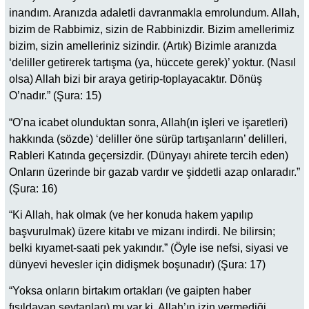
inandım. Aranızda adaletli davranmakla emrolundum. Allah,
bizim de Rabbimiz, sizin de Rabbinizdir. Bizim amellerimiz
bizim, sizin amelleriniz sizindir. (Artık) Bizimle aranızda
‘deliller getirerek tartışma (ya, hüccete gerek)’ yoktur. (Nasıl
olsa) Allah bizi bir araya getirip-toplayacaktır. Dönüş
O’nadır.” (Şura: 15)
“O’na icabet olunduktan sonra, Allah(ın işleri ve işaretleri)
hakkında (sözde) ‘deliller öne sürüp tartışanların’ delilleri,
Rableri Katında geçersizdir. (Dünyayı ahirete tercih eden)
Onların üzerinde bir gazab vardır ve şiddetli azap onlaradır.”
(Şura: 16)
“Ki Allah, hak olmak (ve her konuda hakem yapılıp
başvurulmak) üzere kitabı ve mizanı indirdi. Ne bilirsin;
belki kıyamet-saati pek yakındır.” (Öyle ise nefsi, siyasi ve
dünyevi hevesler için didişmek boşunadır) (Şura: 17)
“Yoksa onların birtakım ortakları (ve gaipten haber
fısıldayan şeytanları) mı var ki, Allah’ın izin vermediği