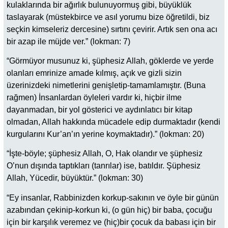
kulaklarında bir ağırlık bulunuyormuş gibi, büyüklük
taslayarak (müstekbirce ve asıl yorumu bize öğretildi, biz
seçkin kimseleriz dercesine) sırtını çevirir. Artık sen ona acı
bir azap ile müjde ver.” (lokman: 7)
“Görmüyor musunuz ki, şüphesiz Allah, göklerde ve yerde
olanları emrinize amade kılmış, açık ve gizli sizin
üzerinizdeki nimetlerini genişletip-tamamlamıştır. (Buna
rağmen) İnsanlardan öyleleri vardır ki, hiçbir ilme
dayanmadan, bir yol gösterici ve aydınlatıcı bir kitap
olmadan, Allah hakkında mücadele edip durmaktadır (kendi
kurgularını Kur’an’ın yerine koymaktadır).” (lokman: 20)
“İşte-böyle; şüphesiz Allah, O, Hak olandır ve şüphesiz
O’nun dışında taptıkları (tanrılar) ise, batıldır. Şüphesiz
Allah, Yücedir, büyüktür.” (lokman: 30)
“Ey insanlar, Rabbinizden korkup-sakının ve öyle bir günün
azabından çekinip-korkun ki, (o gün hiç) bir baba, çocuğu
için bir karşılık veremez ve (hiç)bir çocuk da babası için bir