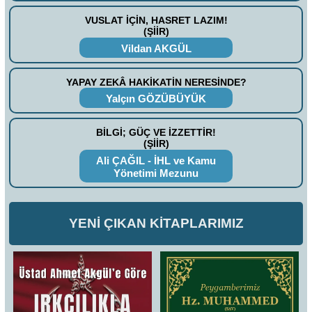
VUSLAT İÇİN, HASRET LAZIM!
(ŞİİR)
Vildan AKGÜL
YAPAY ZEKÂ HAKİKATİN NERESİNDE?
Yalçın GÖZÜBÜYÜK
BİLGİ; GÜÇ VE İZZETTİR!
(ŞİİR)
Ali ÇAĞIL - İHL ve Kamu
Yönetimi Mezunu
YENİ ÇIKAN KİTAPLARIMIZ