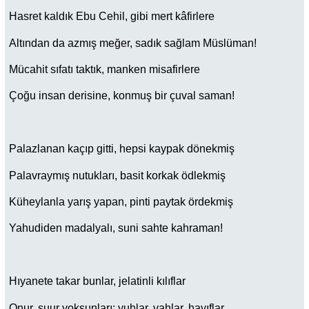
Hasret kaldık Ebu Cehil, gibi mert kâfirlere
Altından da azmış meğer, sadık sağlam Müslüman!
Mücahit sıfatı taktık, manken misafirlere
Çoğu insan derisine, konmuş bir çuval saman!
Palazlanan kaçıp gitti, hepsi kaypak dönekmiş
Palavraymış nutukları, basit korkak ödlekmiş
Küheylanla yarış yapan, pinti paytak ördekmiş
Yahudiden madalyalı, suni sahte kahraman!
Hıyanete takar bunlar, jelatinli kılıflar
Onur, şuur yoksunları; yuhlar, vahlar, hayıflar.