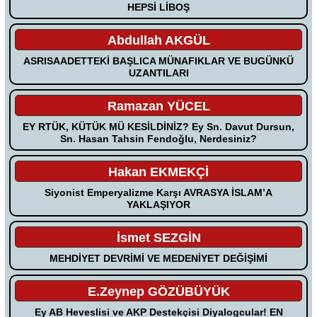
HEPSİ LİBOŞ
Abdullah AKGÜL
ASRISAADETTEKİ BAŞLICA MÜNAFIKLAR VE BUGÜNKÜ
UZANTILARI
Ramazan YÜCEL
EY RTÜK, KÜTÜK MÜ KESİLDİNİZ? Ey Sn. Davut Dursun,
Sn. Hasan Tahsin Fendoğlu, Nerdesiniz?
Hakan EKMEKÇİ
Siyonist Emperyalizme Karşı AVRASYA İSLAM’A
YAKLAŞIYOR
İsmet SEZGİN
MEHDİYET DEVRİMİ VE MEDENİYET DEĞİŞİMİ
E.Zeynep GÖZÜBÜYÜK
Ey AB Heveslisi ve AKP Destekçisi Diyalogcular! EN