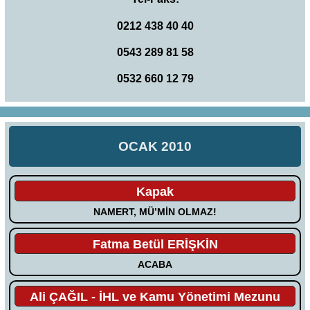
0212 438 40 40
0543 289 81 58
0532 660 12 79
OCAK 2010
Kapak
NAMERT, MÜ’MİN OLMAZ!
Fatma Betül ERİŞKİN
ACABA
Ali ÇAĞIL - İHL ve Kamu Yönetimi Mezunu