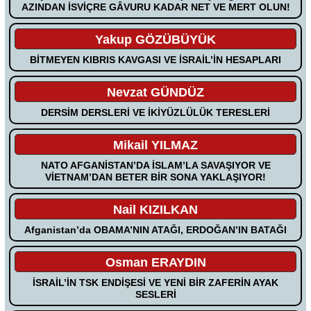
AZINDAN İSVİÇRE GÂVURU KADAR NET VE MERT OLUN!
Yakup GÖZÜBÜYÜK
BİTMEYEN KIBRIS KAVGASI VE İSRAİL’İN HESAPLARI
Nevzat GÜNDÜZ
DERSİM DERSLERİ VE İKİYÜZLÜLÜK TERESLERİ
Mikail YILMAZ
NATO AFGANİSTAN’DA İSLAM’LA SAVAŞIYOR VE
VİETNAM’DAN BETER BİR SONA YAKLAŞIYOR!
Nail KIZILKAN
Afganistan’da OBAMA’NIN ATAĞI, ERDOĞAN’IN BATAĞI
Osman ERAYDIN
İSRAİL’İN TSK ENDİŞESİ VE YENİ BİR ZAFERİN AYAK
SESLERİ