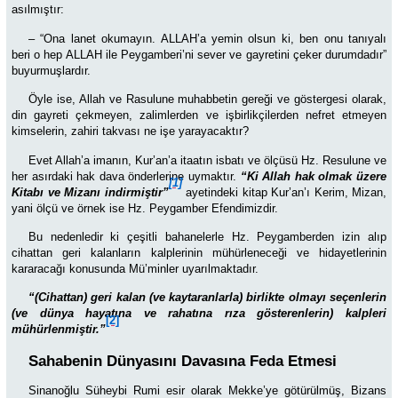
asılmıştır:
– “Ona lanet okumayın. ALLAH’a yemin olsun ki, ben onu tanıyalı
beri o hep ALLAH ile Peygamberi’ni sever ve gayretini çeker durumdadır”
buyurmuşlardır.
Öyle ise, Allah ve Rasulune muhabbetin gereği ve göstergesi olarak,
din gayreti çekmeyen, zalimlerden ve işbirlikçilerden nefret etmeyen
kimselerin, zahiri takvası ne işe yarayacaktır?
Evet Allah’a imanın, Kur’an’a itaatın isbatı ve ölçüsü Hz. Resulune ve
her asırdaki hak dava önderlerine uymaktır.
“Ki Allah hak olmak üzere
[1]
Kitabı ve Mizanı indirmiştir”
ayetindeki kitap Kur’an’ı Kerim, Mizan,
yani ölçü ve örnek ise Hz. Peygamber Efendimizdir.
Bu nedenledir ki çeşitli bahanelerle Hz. Peygamberden izin alıp
cihattan geri kalanların kalplerinin mühürleneceği ve hidayetlerinin
kararacağı konusunda Mü’minler uyarılmaktadır.
“(Cihattan) geri kalan (ve kaytaranlarla) birlikte olmayı seçenlerin
(ve dünya hayatına ve rahatına rıza gösterenlerin) kalpleri
[2]
mühürlenmiştir.”
Sahabenin Dünyasını Davasına Feda Etmesi
Sinanoğlu Süheybi Rumi esir olarak Mekke’ye götürülmüş, Bizans