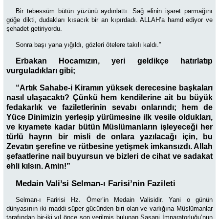
Bir tebessüm bütün yüzünü aydınlattı. Sağ elinin işaret parmağını
göğe dikti, dudakları kısacık bir an kıpırdadı. ALLAH’a hamd ediyor ve
şehadet getiriyordu.
Sonra başı yana yığıldı, gözleri ötelere takılı kaldı.”
Erbakan Hocamızın, yeri geldikçe hatırlatıp
vurguladıkları gibi;
“Artık Sahabe-i Kiramın yüksek derecesine başkaları
nasıl ulaşacaktı? Çünkü hem kendilerine ait bu büyük
fedakarlık ve faziletlerinin sevabı onlarındı; hem de
Yüce Dinimizin yerleşip yürümesine ilk vesile oldukları,
ve kıyamete kadar bütün Müslümanların işleyeceği her
türlü hayrın bir misli de onlara yazılacağı için, bu
Zevatın şerefine ve rütbesine yetişmek imkansızdı. Allah
şefaatlerine nail buyursun ve bizleri de cihat ve sadakat
ehli kılsın. Amin!”
Medain Vali’si Selman-ı Farisi’nin Fazileti
Selman-ı Faririsi Hz. Ömer’in Medain Valisidir. Yani o günün
dünyasının iki maddi süper gücünden biri olan ve varlığına Müslümanlar
tarafından bir-iki yıl önce son verilmiş bulunan Sasani İmparatorluğu’nun