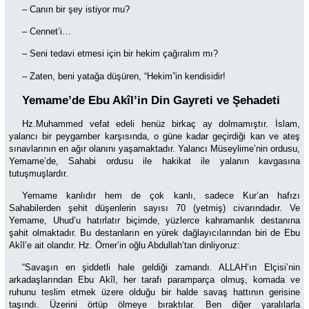
– Canın bir şey istiyor mu?
– Cennet’i…
–
Seni tedavi etmesi için bir hekim çağıralım mı?
–
Zaten, beni yatağa düşüren, “Hekim”in kendisidir!
Yemame’de Ebu Akîl’in Din Gayreti ve Şehadeti
Hz.Muhammed vefat edeli henüz birkaç ay dolmamıştır. İslam,
yalancı bir peygamber karşısında, o güne kadar geçirdiği kan ve ateş
sınavlarının en ağır olanını yaşamaktadır. Yalancı Müseylime’nin ordusu,
Yemame’de, Sahabi ordusu ile hakikat ile yalanın kavgasına
tutuşmuşlardır.
Yemame kanlıdır hem de çok kanlı, sadece Kur’an hafızı
Sahabilerden şehit düşenlerin sayısı 70 (yetmiş) civarındadır. Ve
Yemame, Uhud’u hatırlatır biçimde, yüzlerce kahramanlık destanına
şahit olmaktadır. Bu destanların en yürek dağlayıcılarından biri de Ebu
Akîl’e ait olandır. Hz. Ömer’in oğlu Abdullah’tan dinliyoruz:
“Savaşın en şiddetli hale geldiği zamandı. ALLAH’ın Elçisi’nin
arkadaşlarından Ebu Akîl, her tarafı paramparça olmuş, komada ve
ruhunu teslim etmek üzere olduğu bir halde savaş hattının gerisine
taşındı. Üzerini örtüp ölmeye bıraktılar. Ben diğer yaralılarla