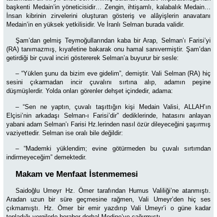
başkenti Medain’in yöneticisidir… Zengin, ihtişamlı, kalabalık Medain…
İnsan kibrinin zirvelerini oluşturan gösteriş ve alâyişlerin anavatanı
Medain’in en yüksek yetkilisidir. Ve İranlı Selman burada validir.
Şam’dan gelmiş Teymoğullarından kaba bir Arap, Selman’ı Farisi’yi
(RA) tanımazmış, kıyafetine bakarak onu hamal sanıvermiştir. Şam’dan
getirdiği bir çuval inciri göstererek Selman’a buyurur bir sesle:
–
“Yüklen şunu da bizim eve gidelim”, demiştir. Vali Selman (RA) hiç
sesini çıkarmadan incir çuvalını sırtına alıp, adamın peşine
düşmüşlerdir. Yolda onları görenler dehşet içindedir, adama:
– “Sen ne yaptın, çuvalı taşıttığın kişi Medain Valisi, ALLAH’ın
Elçisi’nin arkadaşı Selman-ı Farisi’dir” dediklerinde, hatasını anlayan
yabani adam Selman’ı Farisi Hz.lerinden nasıl özür dileyeceğini şaşırmış
vaziyettedir. Selman ise oralı bile değildir:
–
“Mademki yüklendim; evine götürmeden bu çuvalı sırtımdan
indirmeyeceğim” demektedir.
Makam ve Menfaat İstenmemesi
Saidoğlu Umeyr Hz. Ömer tarafından Humus Valiliği’ne atanmıştı.
Aradan uzun bir süre geçmesine rağmen, Vali Umeyr’den hiç ses
çıkmamıştı. Hz. Ömer bir emir yazdırıp Vali Umeyr’i o güne kadar
topladığı vergilerle beraber derhal Medine’ye çağırmıştı.