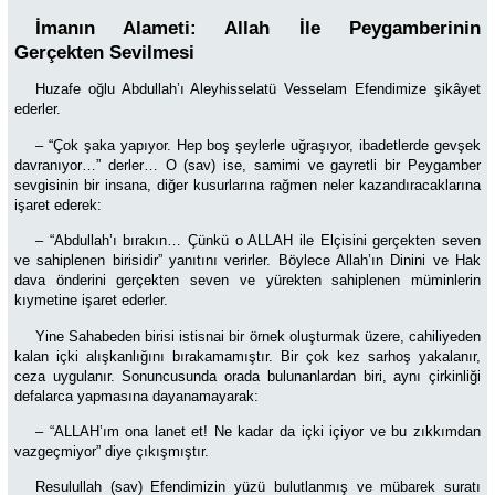
İmanın Alameti: Allah İle Peygamberinin
Gerçekten Sevilmesi
Huzafe oğlu Abdullah’ı Aleyhisselatü Vesselam Efendimize şikâyet
ederler.
–
“Çok şaka yapıyor. Hep boş şeylerle uğraşıyor, ibadetlerde gevşek
davranıyor…”
derler… O (sav) ise, samimi ve gayretli bir Peygamber
sevgisinin bir insana, diğer kusurlarına rağmen neler kazandıracaklarına
işaret ederek:
– “Abdullah’ı bırakın… Çünkü o ALLAH ile Elçisini gerçekten seven
ve sahiplenen birisidir” yanıtını verirler. Böylece Allah’ın Dinini ve Hak
dava önderini gerçekten seven ve yürekten sahiplenen müminlerin
kıymetine işaret ederler.
Yine Sahabeden birisi istisnai bir örnek oluşturmak üzere, cahiliyeden
kalan içki alışkanlığını bırakamamıştır. Bir çok kez sarhoş yakalanır,
ceza uygulanır. Sonuncusunda orada bulunanlardan biri, aynı çirkinliği
defalarca yapmasına dayanamayarak:
–
“ALLAH’ım ona lanet et! Ne kadar da içki içiyor ve bu zıkkımdan
vazgeçmiyor” diye çıkışmıştır.
Resulullah (sav) Efendimizin yüzü bulutlanmış ve mübarek suratı