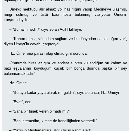
Umeyr, mektubu alır almaz yol hazırlığını yapıp Medine’ye ulaşmış,
rengi solmuş ve üstü başı toza bulanmış vaziyette Ömer’in
karşısındaydı.
– “Bu halin nedir?” diye soran Adil Halifeye:
– “Kanım temiz, vücudum sağlam ve bu dünyadan da alacağım var”,
diyen Umeyr’in cevabı çarpıcıydı.
Hz. Ömer ona parası olup olmadığını sorunca:
-“Yanımda biraz azığım ve abdest alırken kullandığım su kabım ve
bazı eşyalarımı koyduğum küçük birr bohça dışında başka bir şey
bulunmamaktadır.”
Hz. Ömer:
–
“Buraya kadar yaya olarak mı geldin”, diye sorunca, Hz. Umeyr:
–
“Evet”, der.
– “Sana bir binek veren olmadı mı?”
–
“Ben istemedim, kimse de kendiliğinden vermedi.”
– “Yazık o Müslümanlara. Kötü bir iş yapmışlar!”