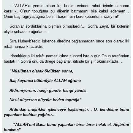
– “ALLAH’a yemin olsun ki, benim evimde rahat içinde olmama
karşılık, O’nun topuğuna bu dikenin batmasını bile kabul edemem…
Onun başı ağrıyacağına benim başım bin kere koparılsın, razıyım!”
Soranlar sorduklarına pişman olmuşlardır… Sonra Zeyd, bir kölenin
eliyle şehadete uğurlanır…
Sıra Hubeyb’tedir.
İşkence direğine bağlanmadan önce son olarak iki
rekât namaz kılacaktır.
İdamlıkların iki rekât namaz kılma sünneti işte o gün Onun tarafından
başlatılır. Sonra onu da direğe bağlarlar, dilinde bir şiir okumaktadır…
“Müslüman olarak öldükten sonra,
Baş koyunca bütünüyle ALLAH uğruna
Aldırmıyorum,
hangi günde, hangi yanda.
Nasıl düşersen düşsün beden toprağa”
Ardından müşrikler işkenceye başlamıştır… O, kendisine bunu
yapanlara beddua yağdırır…
– “ALLAH’ım! Bana bunu yapanları birer birer helak et. Hiçbirini
bırakma”