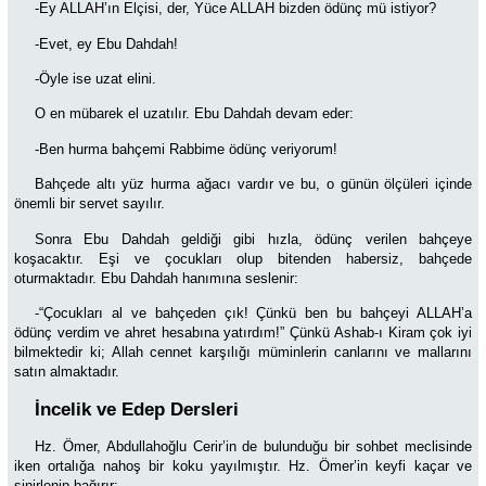
-Ey ALLAH’ın Elçisi, der, Yüce ALLAH bizden ödünç mü istiyor?
-Evet, ey Ebu Dahdah!
-Öyle ise uzat elini.
O en mübarek el uzatılır. Ebu Dahdah devam eder:
-Ben hurma bahçemi Rabbime ödünç veriyorum!
Bahçede altı yüz hurma ağacı vardır ve bu, o günün ölçüleri içinde
önemli bir servet sayılır.
Sonra Ebu Dahdah geldiği gibi hızla, ödünç verilen bahçeye
koşacaktır. Eşi ve çocukları olup bitenden habersiz, bahçede
oturmaktadır. Ebu Dahdah hanımına seslenir:
-“Çocukları al ve bahçeden çık! Çünkü ben bu bahçeyi ALLAH’a
ödünç verdim ve ahret hesabına yatırdım!” Çünkü Ashab-ı Kiram çok iyi
bilmektedir ki; Allah cennet karşılığı müminlerin canlarını ve mallarını
satın almaktadır.
İncelik ve Edep Dersleri
Hz. Ömer, Abdullahoğlu Cerir’in de bulunduğu bir sohbet meclisinde
iken ortalığa nahoş bir koku yayılmıştır. Hz. Ömer’in keyfi kaçar ve
sinirlenip bağırır: