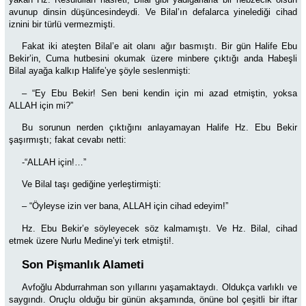
avunup dinsin düşüncesindeydi. Ve Bilal’ın defalarca yinelediği cihad
iznini bir türlü vermezmişti.
Fakat iki ateşten Bilal’e ait olanı ağır basmıştı. Bir gün Halife Ebu
Bekir’in, Cuma hutbesini okumak üzere minbere çıktığı anda Habeşli
Bilal ayağa kalkıp Halife’ye şöyle seslenmişti:
– “Ey Ebu Bekir! Sen beni kendin için mi azad etmiştin, yoksa
ALLAH için mi?”
Bu sorunun nerden çıktığını anlayamayan Halife Hz. Ebu Bekir
şaşırmıştı; fakat cevabı netti:
-“ALLAH için!…”
Ve Bilal taşı gediğine yerleştirmişti:
– “Öyleyse izin ver bana, ALLAH için cihad edeyim!”
Hz. Ebu Bekir’e söyleyecek söz kalmamıştı. Ve Hz. Bilal, cihad
etmek üzere Nurlu Medine’yi terk etmişti!.
Son Pişmanlık Alameti
Avfoğlu Abdurrahman son yıllarını yaşamaktaydı. Oldukça varlıklı ve
saygındı. Oruçlu olduğu bir günün akşamında, önüne bol çeşitli bir iftar