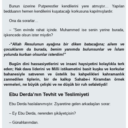
Bunun üzerine Putperestler kendilerini yere atmıştır… Yapılan
bedduanın hemen kendilerini kuşatacağı korkusuna kapılmışlardır.
Ona da sorarlar…
– “Sen evinde rahat içinde. Muhammed ise senin yerine burada,
işkencede olsun ister miydin?
-“Allah Resulunun ayağına bir diken batacağına; ailem ve
çocuklarım da burada, benim yanımda bulunsunlar ve İslam
yolunda kurban olsunlar isterdim!”
Bugün dini hassasiyetlerini ve insani haysiyetini kolaylıkla terk
eden; Hak dava liderini ve Milli istikametini basit kuşku ve korkular
bahanesiyle satıveren ve üstelik bu kahpelikleri kahramanlık
zannedilen tiplerin, bir de kalkıp Sahabe-i Kiramdan örnek
vermeleri, ne büyük çelişki ve ne düşük bir ruh sefaletiydi!
Ebu Derda’nın Tevhit ve Teslimiyeti
Ebu Derda haslalanımıştır. Ziyaretine gelen arkadaşları sorar:
– Ey Ebu Derda,
nerenden şikâyetçisin?
– Günahlarımdan.