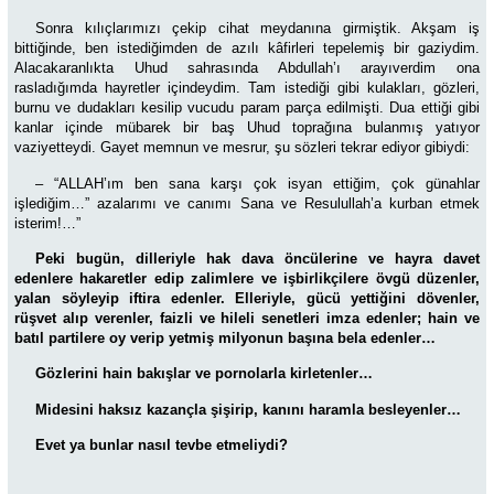
Sonra kılıçlarımızı çekip cihat meydanına girmiştik. Akşam iş
bittiğinde, ben istediğimden de azılı
kâfirleri tepelemiş bir gaziydim.
Alacakaranlıkta Uhud sahrasında Abdullah’ı arayıverdim ona
rasladığımda hayretler içindeydim. Tam istediği gibi kulakları, gözleri,
burnu ve dudakları kesilip vucudu param parça edilmişti. Dua ettiği gibi
kanlar içinde mübarek bir baş Uhud toprağına bulanmış yatıyor
vaziyetteydi. Gayet memnun ve mesrur, şu sözleri tekrar ediyor gibiydi:
– “ALLAH’ım ben sana karşı çok isyan ettiğim, çok günahlar
işlediğim…” azalarımı ve canımı Sana ve Resulullah’a kurban etmek
isterim!…”
Peki bugün, dilleriyle hak dava öncülerine ve hayra davet
edenlere hakaretler edip zalimlere ve işbirlikçilere övgü düzenler,
yalan söyleyip iftira edenler. Elleriyle, gücü yettiğini dövenler,
rüşvet alıp verenler, faizli ve hileli senetleri imza edenler; hain ve
batıl partilere oy verip yetmiş milyonun başına bela edenler…
Gözlerini hain bakışlar ve pornolarla kirletenler…
Midesini haksız kazançla şişirip, kanını haramla besleyenler…
Evet ya bunlar nasıl tevbe etmeliydi?