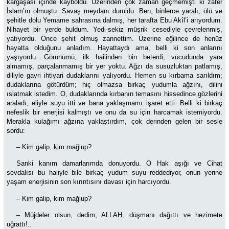
kargaşası içinde kayboldu. Üzerinden çok zaman geçmemişti ki zafer
İslam’ın olmuştu. Savaş meydanı duruldu. Ben, binlerce yaralı, ölü ve
şehitle dolu Yemame sahrasına dalmış, her tarafta Ebu Akîl’i arıyordum.
Nihayet bir yerde buldum. Yedi-sekiz müşrik cesediyle çevrelenmiş,
yatıyordu. Önce şehit olmuş zannettim. Üzerine eğilince de henüz
hayatta olduğunu anladım. Hayattaydı ama, belli ki son anlarını
yaşıyordu. Görünümü, ilk hailinden bin beterdi, vücudunda yara
almamış, parçalanmamış bir yer yoktu.
Ağzı da susuzluktan patlamış,
diliyle gayri ihtiyari dudaklarını yalıyordu. Hemen su kırbama sarıldım;
dudaklarına götürdüm; hiç olmazsa birkaç yudumla ağzını, dilini
ıslatmak istedim. O, dudaklarında kırbanın temasını hissedince gözlerini
araladı, eliyle suyu itti ve bana yaklaşmamı işaret etti. Belli ki birkaç
nefeslik bir enerjisi kalmıştı ve onu da su için harcamak istemiyordu.
Merakla kulağımı ağzına yaklaştırdım, çok derinden gelen bir sesle
sordu:
–
Kim galip, kim mağlup?
Sanki kanım damarlarımda donuyordu. O Hak aşığı ve Cihat
sevdalısı bu haliyle bile birkaç yudum suyu reddediyor, onun yerine
yaşam enerjisinin son kırıntısını davası için harcıyordu.
–
Kim galip, kim mağlup?
–
Müjdeler olsun, dedim; ALLAH, düşmanı dağıttı ve hezimete
uğrattı!..