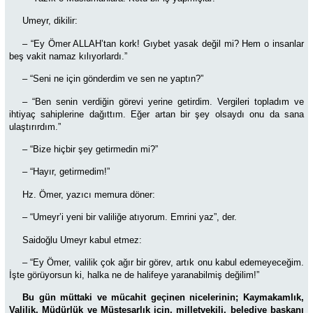
Umeyr, dikilir:
– “Ey Ömer ALLAH’tan kork! Gıybet yasak değil mi? Hem o insanlar
beş vakit namaz kılıyorlardı.”
–
“Seni ne için gönderdim ve sen ne yaptın?”
–
“Ben senin verdiğin görevi yerine getirdim. Vergileri topladım ve
ihtiyaç sahiplerine dağıttım. Eğer artan bir şey olsaydı onu da sana
ulaştırırdım.”
–
“Bize hiçbir şey getirmedin mi?”
–
“Hayır, getirmedim!”
Hz. Ömer, yazıcı memura döner:
–
“Umeyr’i yeni bir valiliğe atıyorum. Emrini yaz”, der.
Saidoğlu Umeyr kabul etmez:
–
“Ey Ömer, valilik çok ağır bir görev, artık onu kabul edemeyeceğim.
İşte görüyorsun ki, halka ne de halifeye yaranabilmiş değilim!”
Bu gün müttaki ve mücahit geçinen nicelerinin; Kaymakamlık,
Valilik, Müdürlük ve Müsteşarlık için, milletvekili, belediye başkanı