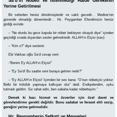
Sa’d’ın Nöbeti ve İstenmediği Halde Gerekenin
Yerine Getirilmesi
Bir seferden henüz dönülmüşlerdir ve vakit gecedir… Medine’nin
güvende olmadığı dönemlerdir… Hz. Peygamber Efendimizin henüz
girdiği evinde:
– “Ne olurdu bu gece kapıda bir nöbet bekleyen olsaydı diye” içinden
geçirdiği sırada dışarıdan sesler gelmektedir. ALLAH’ın Elçisi (sav):
– “Kim o?” diye seslenir.
Ebi Vakkas oğlu Sa’d cevap verir:
-“Benim Ey ALLAH’ın Elçisi!”
– “Ey Sa’d! Bu saatte seni buraya getiren nedir?”
–
“Ey ALLAH’ın Elçisi! İçimden bir ses bana: “O’nun nöbetçisi yoktur.
Belki bir kötülük yapmaya kalkışan olur” dedi. Endişelendim, uyku
tutmadı geldim. Siz rahat edin, ben sabaha kadar nöbetteyim.”
Demek ki bazı hizmet ve özveriler için özel davet ve
görevlendirme gerekli değildir. Bunu sadakat ve feraset ehli sezip,
gereğini yerine getirmelidir.
Hz. Peygamberin Şefkati ve Meyveleri