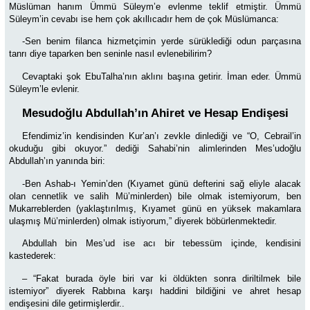
Müslüman hanım Ümmü Süleym’e evlenme teklif etmiştir. Ümmü
Süleym’in cevabı ise hem çok akıllıcadır hem de çok Müslümanca:
-Sen benim filanca hizmetçimin yerde sürüklediği odun parçasına
tanrı diye taparken ben seninle nasıl evlenebilirim?
Cevaptaki şok EbuTalha’nın aklını başına getirir. İman eder. Ümmü
Süleym’le evlenir.
Mesudoğlu Abdullah’ın Ahiret ve Hesap Endişesi
Efendimiz’in kendisinden Kur’an’ı zevkle dinlediği ve “O, Cebrail’in
okuduğu gibi okuyor.” dediği Sahabi’nin alimlerinden Mes’udoğlu
Abdullah’ın yanında biri:
-Ben Ashab-ı Yemin’den (Kıyamet günü defterini sağ eliyle alacak
olan cennetlik ve salih Mü’minlerden) bile olmak istemiyorum, ben
Mukarreblerden (yaklaştırılmış, Kıyamet günü en yüksek makamlara
ulaşmış Mü’minlerden) olmak istiyorum,” diyerek böbürlenmektedir.
Abdullah bin Mes’ud ise acı bir tebessüm içinde, kendisini
kastederek:
– “Fakat burada öyle biri var ki öldükten sonra diriltilmek bile
istemiyor” diyerek Rabbına karşı haddini bildiğini ve ahret hesap
endişesini dile getirmişlerdir..