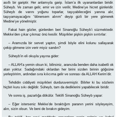
asıllı bir gariptir. Her anlamıyla garip. İslam’a ilk uyananlardan biridir.
Süheyb. Ve zaman gelir, emir ve izin verilir, Medine’ye hicret günleridir.
Süheyb de varını yoğunu toparlar, taşıyabileceğini yanına alır,
taşıyamayacağını “dönersem alırım” deyip gizli bir yere gömerek
Medine’ye yönelmiştir.
Fakat hain gözler, günlerden beri Sinanoğlu Süheyb’i süzmektedir.
Mekke’den çıkar çıkmaz önü kesilir.
Müşrikler pişkin pişkin sırıtırlar:
– Aramızda bir servet yaptın, şimdi böyle elini kolunu sallayarak
çekip gitmene izin verir miyiz sandın?
Süheyb’in eli okuyla yayına gider:
– ALLAH’a yemin olsun ki, bilirsiniz, aranızda benden daha isabetli ok
atan yoktur. Sadağımdaki oklardan her birini sizden birinin göğsüne
yerleştiririm, ardından sıra kılıcıma gelir ve sonrası da ALLAH Kerim’dir.
Tehdidin ciddiyeti müşrikleri durduruvermiştir. Bilirler ki bu sözlerin
hiçbiri kuru sıkı değildir. Süheyb, tam da dediklerini yapabilecek biridir.
Ve sonra iş, pazarlığa dökülür. Teklifi Sinanoğlu Süheyb yapar:
– Eğer isterseniz Mekke’de bıraktığım paranın yerini söyleyeyim,
alın, sizin olsun. Ve beni de bırakın gideyim.