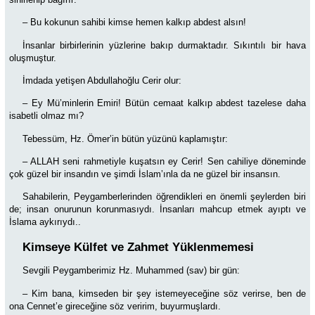
– Bu kokunun sahibi kimse hemen kalkıp abdest alsın!
İnsanlar birbirlerinin yüzlerine bakıp durmaktadır. Sıkıntılı bir hava
oluşmuştur.
İmdada yetişen Abdullahoğlu Cerir olur:
–
Ey Mü’minlerin Emiri! Bütün cemaat kalkıp abdest tazelese daha
isabetli olmaz mı?
Tebessüm, Hz. Ömer’in bütün yüzünü kaplamıştır:
– ALLAH seni rahmetiyle kuşatsın ey Cerir! Sen cahiliye döneminde
çok güzel bir insandın ve şimdi İslam’ınla da ne güzel bir insansın.
Sahabilerin, Peygamberlerinden öğrendikleri en önemli şeylerden biri
de; insan onurunun korunmasıydı. İnsanları mahcup etmek ayıptı ve
İslama aykırıydı..
Kimseye Külfet ve Zahmet Yüklenmemesi
Sevgili Peygamberimiz Hz. Muhammed (sav) bir gün:
–
Kim bana, kimseden bir şey istemeyeceğine söz verirse, ben de
ona Cennet’e gireceğine söz veririm, buyurmuşlardı.