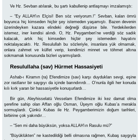
Ve Hz. Sevban atılarak, bu şartı kabullenip antlaşmayı imzalamıştı:
–
“Ey ALLAH’ın Elçisi! Ben söz veriyorum.!” Sevban, kalan ömrü
boyunca hiç kimseden hiçbir şey istemeden yaşamıştı. Bazen devenin
üzerindeyken kazara elindeki değneği düşürse bile. Yerdekilerden
istemez, iner kendisi alındı. O, Hz. Peygamberi’ne verdiği söz sadık
kalacak, artık hiç kimseden hiçbir şey istemeden hayatını
noktalayacaktı. Hz. Resulullah bu sözleriyle, insanlara yük olmamak,
onlara zahmet ve külfet verip, kendimizi minnet ve töhmet altına
sokmamak konusunda bizleri uyarmışlardı.
Resulullaha (sav) Hürmet Hassasiyeti
Ashab-ı Kiramın (ra) Efendimize (sav) karşı duydukları sevgi, eşine
zor rastlanır bir saygıyı da içinde barındırırdı… O’nunla ilgili her konuda
kılı kırk yaran bir hassasiyetle konuşurlardı…
Bir gün, Aleyhisselatü Vesselam Efendimize iki kez damat olma
şerefine sahip olan Affan oğlu Osman, Üşeym oğlu Kubas’a merakla
sormuşlardı. Çünkü Kubas ile Hz. Peygamberimizin doğum tarihleri,
birbirine çok yakındır…
– “Sen mi daha büyüksün, yoksa ALLAH’ın Rasulu mü?”
“Büyüklükten” ne kastedildiği belli olmasına rağmen, Kubaş saygıyla