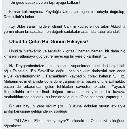
-Bu gece sadaka veren kişi ayağa kalksın!
Kimse kalkmayınca Zeydoğlu Ukbe çekingen bir edayla doğrulup,
Resulullah’a bakar.
-Ey Ukbe sana müjdeler olsun! Canımı kudret elinde tutan ALLAH’a
yemin olsun ki, sadakan, en değerli sadakalar arasında kabul olundu!…
Uhud’ta Çetin Bir Günün Hikayesi!
Uhud’ta “vefakârlık ve fedakârlık çıtası” hemen hemen, bir daha hiç
kimsenin atlamaya güç yetiremeyeceği bir yere çıkarılmıştır…
Hz. Peygamberimize canlı kalkanlık yapanlardan birisi de Ubeydullah
oğlu Talha’dır. “En Sevgili”ye doğru inen bir kılıç darbesini son anda
eliyle karşıladığından… Parmaklarını kaybedip, çolak kalmıştır… Hz.
Muhammed’in etrafında döne döne çarpışmakta, bazen önüne atılmakta,
bazen de arkasından gelen tehlikeleri savuşturmaktadır… Yayaralı
Resulullahla birlikte Uhud dağına tırmanırlarken yüksek bir kayaya
rastladıklarında eğilerek, bu kez de vücudunu O’na basamak yapmıştır.
Bir ara bayılıp yere yığılmıştır… Yüzüne dökülen suyun etkisiyle
ayılıp kendisine geldiğinde ilk sorduğu
– “ALLAH’ın Elçisi ne yapıyor?” olacaktır. O’nun iyi olduğunu
öğrenince: