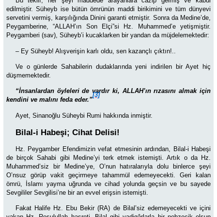
Bu teklif, her şeyi maddede arayanlara cazip gelmiş ve kabul
edilmiştir. Süheyb ise bütün ömrünün maddi birikimini ve tüm dünyevi
servetini vermiş, karşılığında Dinini garanti etmiştir. Sonra da Medine’de,
Peygamberine, “ALLAH’ın Son Elçi”si Hz. Muhammed’e yetişmiştir.
Peygamberi (sav), Süheyb’i kucaklarken bir yandan da müjdelemektedir:
– Ey Süheyb! Alışverişin karlı oldu, sen kazançlı çıktın!..
Ve o günlerde Sahabilerin dudaklarında yeni indirilen bir Ayet hiç
düşmemektedir.
“İnsanlardan öyleleri de vardır ki, ALLAH’ın rızasını almak için
[3]
kendini ve malını feda eder.”
Ayet, Sinanoğlu Süheybi Rumi hakkında inmiştir.
Bilal-i Habeşi; Cihat Delisi!
Hz. Peygamber Efendimizin vefat etmesinin ardından, Bilal-i Habeşi
de birçok Sahabi gibi Medine’yi terk etmek istemişti. Artık o da Hz.
Muhammed’siz bir Medine’ye, O’nun hatıralarıyla dolu binlerce şeyi
O’nsuz görüp vakit geçirmeye tahammül edemeyecekti. Geri kalan
ömrü, İslamı yayma uğrunda ve cihad yolunda geçsin ve bu sayede
Sevgililer Sevgilisi’ne bir an evvel erişsin istemişti.
Fakat Halife Hz. Ebu Bekir (RA) de Bilal’siz edemeyecekti ve içini
yakan Hz. Resulullah hasreti, Bilal gibi yadigârlarla bir nebzecik olsun