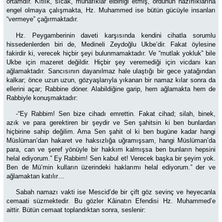
ortamdır. Kıtlık, sıcak, münafıklar elbirliği etmiş, ordunun hazırlıklarına
engel olmaya çalışmakta, Hz. Muhammed ise bütün gücüyle insanları
“vermeye” çağırmaktadır.
Hz. Peygamberinin daveti karşısında kendini cihatla sorumlu
hissedenlerden biri de, Medineli Zeydoğlu Ukbe’dir. Fakat öylesine
fakirdir ki, verecek hiçbir şeyi bulunmamaktadır. Ve “mutlak yokluk” bile
Ukbe için mazeret değildir. Hiçbir şey veremediği için vicdanı kan
ağlamaktadır.
Sancısının dayanılmaz hale ulaştığı bir gece yatağından
kalkar; önce uzun uzun, gözyaşlarıyla yıkanan bir namaz kılar sonra da
ellerini açar; Rabbine döner. Alabildiğine garip, hem ağlamakta hem de
Rabbiyle konuşmaktadır:
-“Ey Rabbim! Sen bize cihadı emrettin. Fakat cihad; silah, binek,
azık ve para gerektiren bir şeydir ve Sen şahitsin ki ben bunlardan
hiçbirine sahip değilim. Ama Sen şahit ol ki ben bugüne kadar hangi
Müslüman’dan hakaret ve haksızlığa uğramışsam, hangi Müslüman’da
para, can ve şeref yönüyle bir hakkım kalmışsa ben bunların hepsini
helal ediyorum.” Ey Rabbim! Sen kabul et! Verecek başka bir şeyim yok.
Ben de Mü’min kulların üzerindeki haklarımı helal ediyorum.” der ve
ağlamaktan katılır…
Sabah namazı vakti ise Mescid’de bir çift göz sevinç ve heyecanla
cemaati süzmektedir. Bu gözler Kâinatın Efendisi Hz. Muhammed’e
aittir. Bütün cemaat toplandıktan sonra, seslenir: