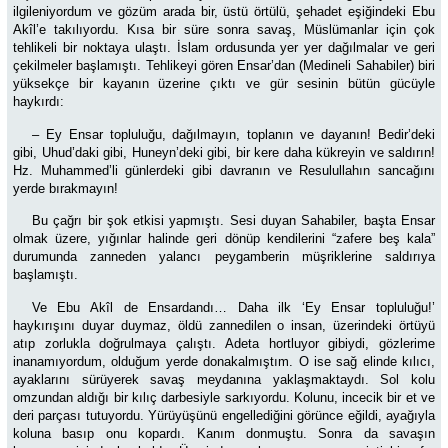
ilgileniyordum ve gözüm arada bir, üstü örtülü, şehadet eşiğindeki Ebu
Akîl’e takılıyordu. Kısa bir süre sonra savaş, Müslümanlar için çok
tehlikeli bir noktaya ulaştı. İslam ordusunda yer yer dağılmalar ve geri
çekilmeler başlamıştı. Tehlikeyi gören Ensar’dan (Medineli Sahabiler) biri
yüksekçe bir kayanın üzerine çıktı ve gür sesinin bütün gücüyle
haykırdı:
– Ey Ensar topluluğu, dağılmayın, toplanın ve dayanın! Bedir’deki
gibi, Uhud’daki gibi, Huneyn’deki gibi, bir kere daha kükreyin ve saldırın!
Hz. Muhammed’li günlerdeki gibi davranın ve Resulullahın sancağını
yerde bırakmayın!
Bu çağrı bir şok etkisi yapmıştı. Sesi duyan Sahabiler, başta Ensar
olmak üzere, yığınlar halinde geri dönüp kendilerini “zafere beş kala”
durumunda zanneden yalancı peygamberin müşriklerine saldırıya
başlamıştı.
Ve Ebu Akîl de Ensardandı… Daha ilk ‘Ey Ensar topluluğu!’
haykırışını duyar duymaz, öldü zannedilen o insan, üzerindeki örtüyü
atıp zorlukla doğrulmaya çalıştı. Adeta hortluyor gibiydi, gözlerime
inanamıyordum, olduğum yerde donakalmıştım. O ise sağ elinde kılıcı,
ayaklarını sürüyerek savaş meydanına yaklaşmaktaydı. Sol kolu
omzundan aldığı bir kılıç darbesiyle sarkıyordu. Kolunu, incecik bir et ve
deri parçası tutuyordu. Yürüyüşünü engellediğini görünce eğildi, ayağıyla
koluna basıp onu kopardı. Kanım donmuştu. Sonra da savaşın