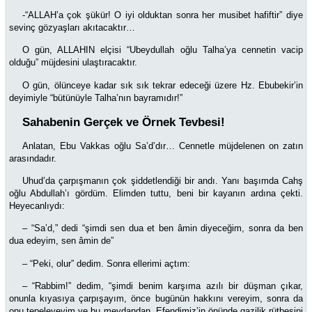
-“ALLAH’a çok şükür! O iyi olduktan sonra her musibet hafiftir” diye
sevinç gözyaşları akıtacaktır…
O gün, ALLAHIN elçisi “Ubeydullah oğlu Talha’ya cennetin vacip
olduğu” müjdesini ulaştıracaktır.
O gün, ölünceye kadar sık sık tekrar edeceği üzere Hz. Ebubekir’in
deyimiyle “bütünüyle Talha’nın bayramıdır!”
Sahabenin Gerçek ve Örnek Tevbesi!
Anlatan, Ebu Vakkas oğlu Sa’d’dır… Cennetle müjdelenen on zatın
arasındadır.
Uhud’da çarpışmanın çok şiddetlendiği bir andı. Yanı başımda Cahş
oğlu Abdullah’ı gördüm. Elimden tuttu, beni bir kayanın ardına çekti.
Heyecanlıydı:
–
“Sa’d,” dedi “şimdi sen dua et ben âmin diyeceğim, sonra da ben
dua edeyim, sen âmin de”
– “Peki, olur” dedim. Sonra ellerimi açtım:
– “Rabbim!” dedim, “şimdi benim karşıma azılı bir düşman çıkar,
onunla kıyasıya çarpışayım, önce bugünün hakkını vereyim, sonra da
onu tepeleyeyim ve bu meydandan, Efendimiz’in önünde gazilik rütbesini