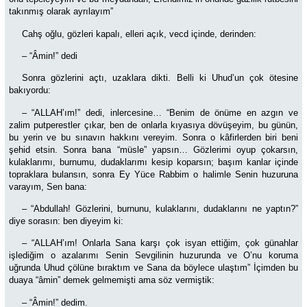
takınmış olarak ayrılayım”
Cahş oğlu, gözleri kapalı, elleri açık, vecd içinde, derinden:
– “Âmin!” dedi
Sonra gözlerini açtı, uzaklara dikti. Belli ki Uhud’un çok ötesine
bakıyordu:
– “ALLAH’ım!” dedi, inlercesine… “Benim de önüme en azgın ve
zalim putperestler çıkar, ben de onlarla kıyasıya dövüşeyim, bu günün,
bu yerin ve bu sınavın hakkını vereyim. Sonra o kâfirlerden biri beni
şehid etsin. Sonra bana “müsle” yapsın… Gözlerimi oyup çokarsın,
kulaklarımı, burnumu, dudaklarımı kesip koparsın; başım kanlar içinde
topraklara bulansın, sonra Ey Yüce Rabbim o halimle Senin huzuruna
varayım, Sen bana:
–
“Abdullah! Gözlerini, burnunu, kulaklarını, dudaklarını ne yaptın?”
diye sorasın: ben diyeyim ki:
– “ALLAH’ım! Onlarla Sana karşı çok isyan ettiğim, çok günahlar
işlediğim o azalarımı Senin Sevgilinin huzurunda ve O’nu koruma
uğrunda Uhud çölüne bıraktım ve Sana da böylece ulaştım” İçimden bu
duaya “âmin” demek gelmemişti ama söz vermiştik:
–
“Âmin!” dedim.