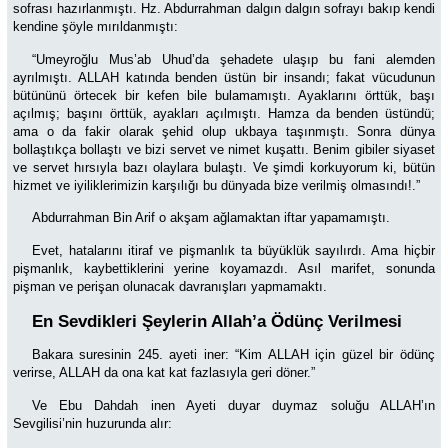
sofrası hazırlanmıştı. Hz. Abdurrahman dalgın dalgın sofrayı bakıp kendi
kendine şöyle mırıldanmıştı:
“Umeyroğlu Mus’ab Uhud’da şehadete ulaşıp bu fani alemden
ayrılmıştı. ALLAH katında benden üstün bir insandı; fakat vücudunun
bütününü örtecek bir kefen bile bulamamıştı. Ayaklarını örttük, başı
açılmış; başını örttük, ayakları açılmıştı. Hamza da benden üstündü;
ama o da fakir olarak şehid olup ukbaya taşınmıştı. Sonra dünya
bollaştıkça bollaştı ve bizi servet ve nimet kuşattı. Benim gibiler siyaset
ve servet hırsıyla bazı olaylara bulaştı. Ve şimdi korkuyorum ki, bütün
hizmet ve iyiliklerimizin karşılığı bu dünyada bize verilmiş olmasındı!.”
Abdurrahman Bin Arif o akşam ağlamaktan iftar yapamamıştı.
Evet, hatalarını itiraf ve pişmanlık ta büyüklük sayılırdı. Ama hiçbir
pişmanlık, kaybettiklerini yerine koyamazdı. Asıl marifet, sonunda
pişman ve perişan olunacak davranışları yapmamaktı.
En Sevdikleri Şeylerin Allah’a Ödünç Verilmesi
Bakara suresinin 245. ayeti iner: “Kim ALLAH için güzel bir ödünç
verirse, ALLAH da ona kat kat fazlasıyla geri döner.”
Ve Ebu Dahdah inen Ayeti duyar duymaz soluğu ALLAH’ın
Sevgilisi’nin huzurunda alır: