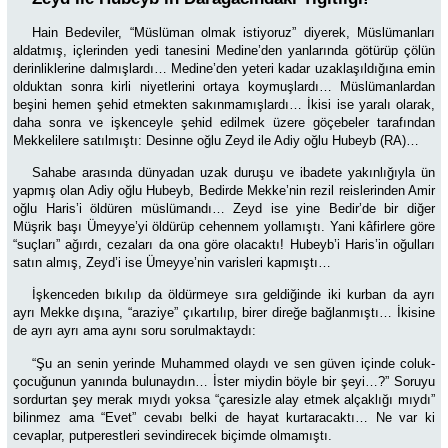
Hain Bedeviler, “Müslüman olmak istiyoruz” diyerek, Müslümanları
aldatmış, içlerinden yedi tanesini Medine’den yanlarında götürüp çölün
derinliklerine dalmışlardı… Medine’den yeteri kadar uzaklaşıldığına emin
olduktan sonra kirli niyetlerini ortaya koymuşlardı… Müslümanlardan
beşini hemen şehid etmekten sakınmamışlardı… İkisi ise yaralı olarak,
daha sonra ve işkenceyle şehid edilmek üzere göçebeler tarafından
Mekkelilere satılmıştı: Desinne oğlu Zeyd ile Adiy oğlu Hubeyb (RA)…
Sahabe arasında dünyadan uzak duruşu ve ibadete yakınlığıyla ün
yapmış olan Adiy oğlu Hubeyb, Bedirde Mekke’nin rezil reislerinden Amir
oğlu Haris’i öldüren müslümandı… Zeyd ise yine Bedir’de bir diğer
Müşrik başı Ümeyye’yi öldürüp cehennem yollamıştı. Yani kâfirlere göre
“suçları” ağırdı, cezaları da ona göre olacaktı! Hubeyb’i Haris’in oğulları
satın almış, Zeyd’i ise Ümeyye’nin varisleri kapmıştı…
İşkenceden bıkılıp da öldürmeye sıra geldiğinde iki kurban da ayrı
ayrı Mekke dışına, “araziye” çıkartılıp, birer direğe bağlanmıştı… İkisine
de ayrı ayrı ama aynı soru sorulmaktaydı:
“Şu an senin yerinde Muhammed olaydı ve sen güven içinde coluk-
çocuğunun yanında bulunaydın… İster miydin böyle bir şeyi…?” Soruyu
sordurtan şey merak mıydı yoksa “çaresizle alay etmek alçaklığı mıydı”
bilinmez ama “Evet” cevabı belki de hayat kurtaracaktı… Ne var ki
cevaplar, putperestleri sevindirecek biçimde olmamıştı.