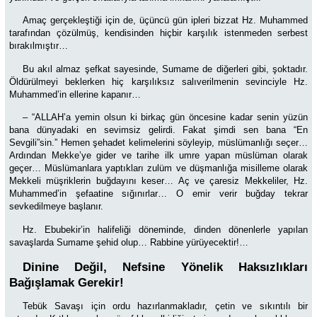
Amaç gerçekleştiği için de, üçüncü gün ipleri bizzat Hz. Muhammed
tarafından çözülmüş, kendisinden hiçbir karşılık istenmeden serbest
bırakılmıştır…
Bu akıl almaz şefkat sayesinde, Sumame de diğerleri gibi, şoktadır.
Öldürülmeyi beklerken hiç karşılıksız salıverilmenin sevinciyle Hz.
Muhammed’in ellerine kapanır…
– “ALLAH’a yemin olsun ki birkaç gün öncesine kadar senin yüzün
bana dünyadaki en sevimsiz gelirdi. Fakat şimdi sen bana “En
Sevgili”sin.” Hemen şehadet kelimelerini söyleyip, müslümanlığı seçer…
Ardından Mekke’ye gider ve tarihe ilk umre yapan müslüman olarak
geçer… Müslümanlara yaptıkları zulüm ve düşmanlığa misilleme olarak
Mekkeli müşriklerin buğdayını keser… Aç ve çaresiz Mekkeliler, Hz.
Muhammed’in şefaatine sığınırlar… O emir verir buğday tekrar
sevkedilmeye başlanır.
Hz. Ebubekir’in halifeliği döneminde, dinden dönenlerle yapılan
savaşlarda Sumame şehid olup… Rabbine yürüyecektir!…
Dinine Değil, Nefsine Yönelik Haksızlıkları
Bağışlamak Gerekir!
Tebük Savaşı için ordu hazırlanmakladır, çetin ve sıkıntılı bir