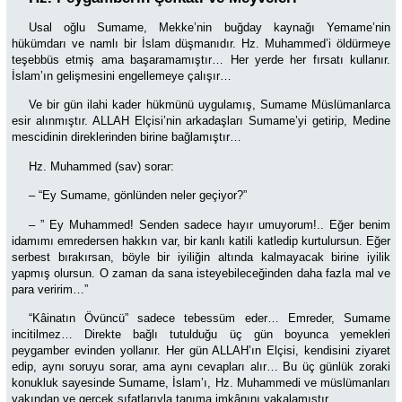
Usal oğlu Sumame, Mekke’nin buğday kaynağı Yemame’nin
hükümdarı ve namlı bir İslam düşmanıdır. Hz. Muhammed’i öldürmeye
teşebbüs etmiş ama başaramamıştır… Her yerde her fırsatı kullanır.
İslam’ın gelişmesini engellemeye çalışır…
Ve bir gün ilahi kader hükmünü uygulamış, Sumame Müslümanlarca
esir alınmıştır. ALLAH Elçisi’nin arkadaşları Sumame’yi getirip, Medine
mescidinin direklerinden birine bağlamıştır…
Hz. Muhammed (sav) sorar:
–
“Ey Sumame, gönlünden neler geçiyor?”
– ” Ey Muhammed! Senden sadece hayır umuyorum!.. Eğer benim
idamımı emredersen hakkın var, bir kanlı katili katledip kurtulursun. Eğer
serbest bırakırsan, böyle bir iyiliğin altında kalmayacak birine iyilik
yapmış olursun. O zaman da sana isteyebileceğinden daha fazla mal ve
para veririm…”
“Kâinatın Övüncü” sadece tebessüm eder… Emreder, Sumame
incitilmez… Direkte bağlı tutulduğu üç gün boyunca yemekleri
peygamber evinden yollanır. Her gün ALLAH’ın Elçisi, kendisini ziyaret
edip, aynı soruyu sorar, ama aynı cevapları alır… Bu üç günlük zoraki
konukluk sayesinde Sumame, İslam’ı, Hz. Muhammedi ve müslümanları
yakından ve gerçek sıfatlarıyla tanıma imkânını yakalamıştır.