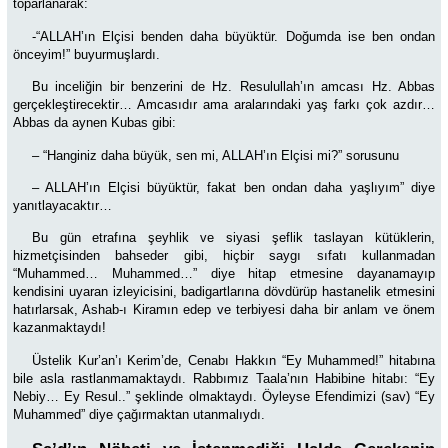
toparlanarak:
-“ALLAH’ın Elçisi benden daha büyüktür. Doğumda ise ben ondan
önceyim!” buyurmuşlardı.
Bu inceliğin bir benzerini de Hz. Resulullah’ın amcası Hz. Abbas
gerçekleştirecektir… Amcasıdır ama aralarındaki yaş farkı çok azdır…
Abbas da aynen Kubas gibi:
–
“Hanginiz daha büyük, sen mi, ALLAH’ın Elçisi mi?” sorusunu
– ALLAH’ın Elçisi büyüktür, fakat ben ondan daha yaşlıyım” diye
yanıtlayacaktır…
Bu gün etrafına şeyhlik ve siyasi şeflik taslayan kütüklerin,
hizmetçisinden bahseder gibi, hiçbir saygı sıfatı kullanmadan
“Muhammed… Muhammed…” diye hitap etmesine dayanamayıp
kendisini uyaran izleyicisini, badigartlarına dövdürüp hastanelik etmesini
hatırlarsak, Ashab-ı Kiramın edep ve terbiyesi daha bir anlam ve önem
kazanmaktaydı!
Üstelik Kur’an’ı Kerim’de, Cenabı Hakkın “Ey Muhammed!” hitabına
bile asla rastlanmamaktaydı. Rabbımız Taala’nın Habibine hitabı: “Ey
Nebiy… Ey Resul..” şeklinde olmaktaydı. Öyleyse Efendimizi (sav) “Ey
Muhammed” diye çağırmaktan utanmalıydı.