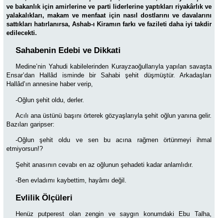
ve bakanlık için amirlerine ve parti liderlerine yaptıkları riyakârlık ve
yalakalıkları, makam ve menfaat için nasıl dostlarını ve davalarını
sattıkları hatırlanırsa, Ashab-ı Kiramın farkı ve fazileti daha iyi takdir
edilecekti.
Sahabenin Edebi ve Dikkati
Medine’nin Yahudi kabilelerinden Kurayzaoğullarıyla yapılan savaşta
Ensar’dan Hallâd isminde bir Sahabi şehit düşmüştür. Arkadaşları
Hallâd’ın annesine haber verip,
-Oğlun şehit oldu, derler.
Acılı ana üstünü başını örterek gözyaşlarıyla şehit oğlun yanına gelir.
Bazıları garipser:
-Oğlun şehit oldu ve sen bu acına rağmen örtünmeyi ihmal
etmiyorsun!?
Şehit anasının cevabı en az oğlunun şehadeti kadar anlamlıdır.
-Ben evladımı kaybettim, hayâmı değil.
Evlilik Ölçüleri
Henüz putperest olan zengin ve saygın konumdaki Ebu Talha,