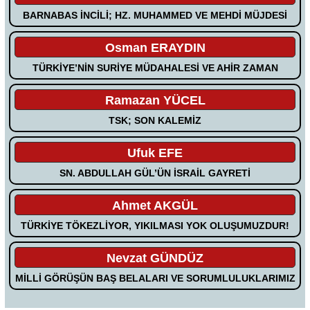
BARNABAS İNCİLİ; HZ. MUHAMMED VE MEHDİ MÜJDESİ
Osman ERAYDIN
TÜRKİYE’NİN SURİYE MÜDAHALESİ VE AHİR ZAMAN
Ramazan YÜCEL
TSK; SON KALEMİZ
Ufuk EFE
SN. ABDULLAH GÜL’ÜN İSRAİL GAYRETİ
Ahmet AKGÜL
TÜRKİYE TÖKEZLİYOR, YIKILMASI YOK OLUŞUMUZDUR!
Nevzat GÜNDÜZ
MİLLİ GÖRÜŞÜN BAŞ BELALARI VE SORUMLULUKLARIMIZ