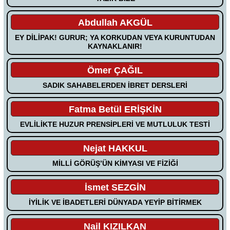
Abdullah AKGÜL
EY DİLİPAK! GURUR; YA KORKUDAN VEYA KURUNTUDAN
KAYNAKLANIR!
Ömer ÇAĞIL
SADIK SAHABELERDEN İBRET DERSLERİ
Fatma Betül ERİŞKİN
EVLİLİKTE HUZUR PRENSİPLERİ VE MUTLULUK TESTİ
Nejat HAKKUL
MİLLİ GÖRÜŞ’ÜN KİMYASI VE FİZİĞİ
İsmet SEZGİN
İYİLİK VE İBADETLERİ DÜNYADA YEYİP BİTİRMEK
Nail KIZILKAN