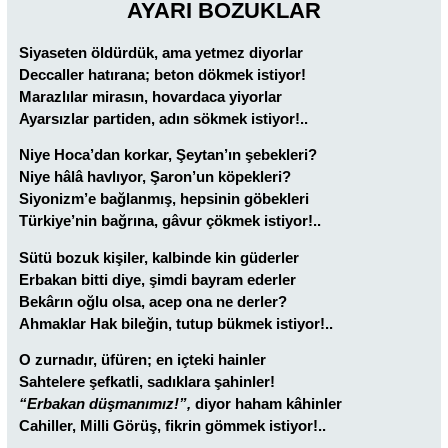
AYARI BOZUKLAR
Siyaseten öldürdük, ama yetmez diyorlar
Deccaller hatırana; beton dökmek istiyor!
Marazlılar mirasın, hovardaca yiyorlar
Ayarsızlar partiden, adın sökmek istiyor!..
Niye Hoca’dan korkar, Şeytan’ın şebekleri?
Niye hâlâ havlıyor, Şaron’un köpekleri?
Siyonizm’e bağlanmış, hepsinin göbekleri
Türkiye’nin bağrına, gâvur çökmek istiyor!..
Sütü bozuk kişiler, kalbinde kin güderler
Erbakan bitti diye, şimdi bayram ederler
Bekârın oğlu olsa, acep ona ne derler?
Ahmaklar Hak bileğin, tutup bükmek istiyor!..
O zurnadır, üfüren; en içteki hainler
Sahtelere şefkatli, sadıklara şahinler!
“Erbakan düşmanımız!”,
diyor haham kâhinler
Cahiller, Milli Görüş, fikrin gömmek istiyor!..