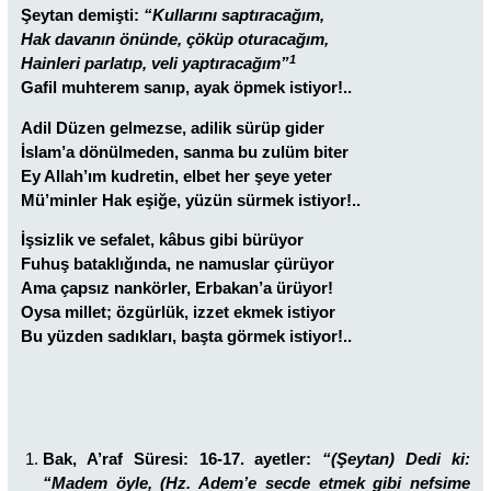
Şeytan demişti:
“Kullarını saptıracağım,
Hak davanın önünde, çöküp oturacağım,
1
Hainleri parlatıp, veli yaptıracağım”
Gafil muhterem sanıp, ayak öpmek istiyor!..
Adil Düzen gelmezse, adilik sürüp gider
İslam’a dönülmeden, sanma bu zulüm biter
Ey Allah’ım kudretin, elbet her şeye yeter
Mü’minler Hak eşiğe, yüzün sürmek istiyor!..
İşsizlik ve sefalet, kâbus gibi bürüyor
Fuhuş bataklığında, ne namuslar çürüyor
Ama çapsız nankörler, Erbakan’a ürüyor!
Oysa millet; özgürlük, izzet ekmek istiyor
Bu yüzden sadıkları, başta görmek istiyor!..
Bak, A’raf Süresi: 16-17. ayetler:
“(Şeytan) Dedi ki:
“Madem öyle, (Hz. Adem’e secde etmek gibi nefsime