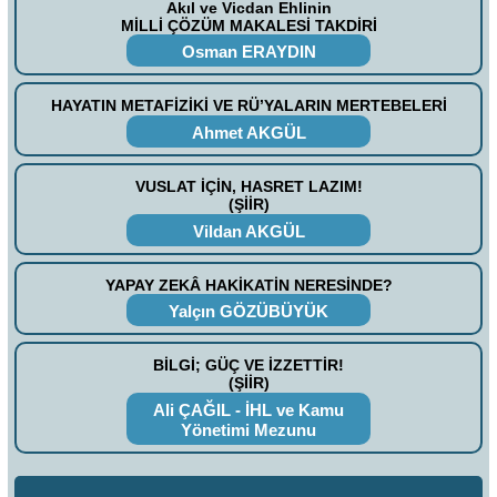
Akıl ve Vicdan Ehlinin
MİLLİ ÇÖZÜM MAKALESİ TAKDİRİ
Osman ERAYDIN
HAYATIN METAFİZİKİ VE RÜ’YALARIN MERTEBELERİ
Ahmet AKGÜL
VUSLAT İÇİN, HASRET LAZIM!
(ŞİİR)
Vildan AKGÜL
YAPAY ZEKÂ HAKİKATİN NERESİNDE?
Yalçın GÖZÜBÜYÜK
BİLGİ; GÜÇ VE İZZETTİR!
(ŞİİR)
Ali ÇAĞIL - İHL ve Kamu
Yönetimi Mezunu