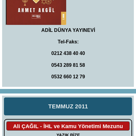
ADİL DÜNYA YAYINEVİ
Tel-Faks:
0212 438 40 40
0543 289 81 58
0532 660 12 79
TEMMUZ 2011
Ali ÇAĞIL - İHL ve Kamu Yönetimi Mezunu
YAZIK BİZE