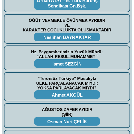
Orhan ATAY - E. Türk Harb-İş
Sendikası Gn.Bşk.
ÖĞÜT VERMEKLE ÖVÜNMEK AYRIDIR
VE
KARAKTER ÇOCUKLUKTA OLUŞMAKTADIR
Neslihan BAYRAKTAR
Hz. Peygamberimizin Yüzük Mührü:
“ALLAH-RESUL-MUHAMMET”
İsmet SEZGİN
“Terörsüz Türkiye” Masalıyla
ÜLKE PARÇALANACAK MIYDI;
YOKSA PARLAYACAK MIYDI?
Ahmet AKGÜL
AĞUSTOS ZAFER AYIDIR
(ŞİİR)
Osman Nuri ÇELİK