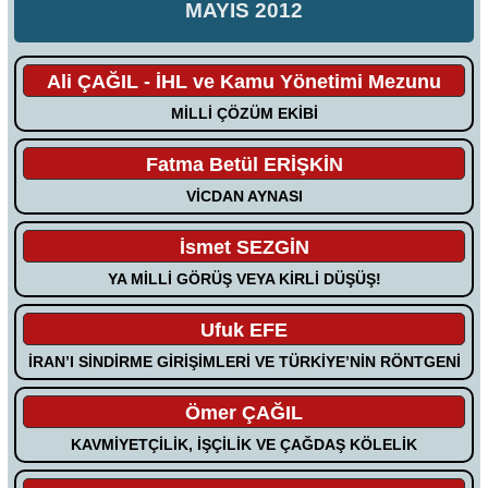
MAYIS 2012
Ali ÇAĞIL - İHL ve Kamu Yönetimi Mezunu
MİLLİ ÇÖZÜM EKİBİ
Fatma Betül ERİŞKİN
VİCDAN AYNASI
İsmet SEZGİN
YA MİLLİ GÖRÜŞ VEYA KİRLİ DÜŞÜŞ!
Ufuk EFE
İRAN’I SİNDİRME GİRİŞİMLERİ VE TÜRKİYE’NİN RÖNTGENİ
Ömer ÇAĞIL
KAVMİYETÇİLİK, İŞÇİLİK VE ÇAĞDAŞ KÖLELİK