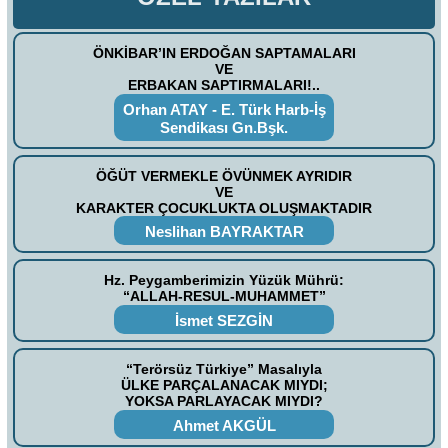
ÖNKİBAR’IN ERDOĞAN SAPTAMALARI
VE
ERBAKAN SAPTIRMALARI!..
Orhan ATAY - E. Türk Harb-İş
Sendikası Gn.Bşk.
ÖĞÜT VERMEKLE ÖVÜNMEK AYRIDIR
VE
KARAKTER ÇOCUKLUKTA OLUŞMAKTADIR
Neslihan BAYRAKTAR
Hz. Peygamberimizin Yüzük Mührü:
“ALLAH-RESUL-MUHAMMET”
İsmet SEZGİN
“Terörsüz Türkiye” Masalıyla
ÜLKE PARÇALANACAK MIYDI;
YOKSA PARLAYACAK MIYDI?
Ahmet AKGÜL