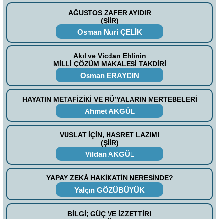
AĞUSTOS ZAFER AYIDIR
(ŞİİR)
Osman Nuri ÇELİK
Akıl ve Vicdan Ehlinin
MİLLİ ÇÖZÜM MAKALESİ TAKDİRİ
Osman ERAYDIN
HAYATIN METAFİZİKİ VE RÜ’YALARIN MERTEBELERİ
Ahmet AKGÜL
VUSLAT İÇİN, HASRET LAZIM!
(ŞİİR)
Vildan AKGÜL
YAPAY ZEKÂ HAKİKATİN NERESİNDE?
Yalçın GÖZÜBÜYÜK
BİLGİ; GÜÇ VE İZZETTİR!