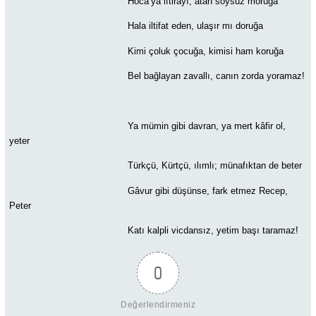
Hoca’ya iftirayı, atan soysuz moruğa
Hala iltifat eden, ulaşır mı doruğa
Kimi çoluk çocuğa, kimisi ham koruğa
Bel bağlayan zavallı, canın zorda yoramaz!
Ya mümin gibi davran, ya mert kâfir ol,
yeter
Türkçü, Kürtçü, ılımlı; münafıktan de beter
Gâvur gibi düşünse, fark etmez Recep,
Peter
Katı kalpli vicdansız, yetim başı taramaz!
0
Değerlendirmeniz