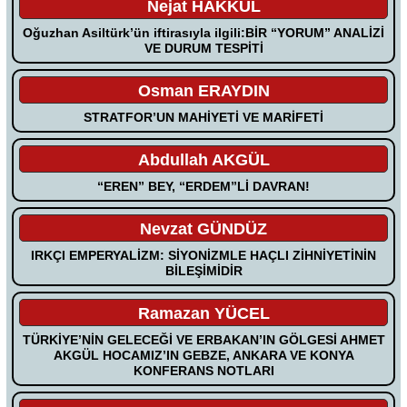
Nejat HAKKUL
Oğuzhan Asiltürk’ün iftirasıyla ilgili:BİR “YORUM” ANALİZİ
VE DURUM TESPİTİ
Osman ERAYDIN
STRATFOR’UN MAHİYETİ VE MARİFETİ
Abdullah AKGÜL
“EREN” BEY, “ERDEM”Lİ DAVRAN!
Nevzat GÜNDÜZ
IRKÇI EMPERYALİZM: SİYONİZMLE HAÇLI ZİHNİYETİNİN
BİLEŞİMİDİR
Ramazan YÜCEL
TÜRKİYE’NİN GELECEĞİ VE ERBAKAN’IN GÖLGESİ AHMET
AKGÜL HOCAMIZ’IN GEBZE, ANKARA VE KONYA
KONFERANS NOTLARI