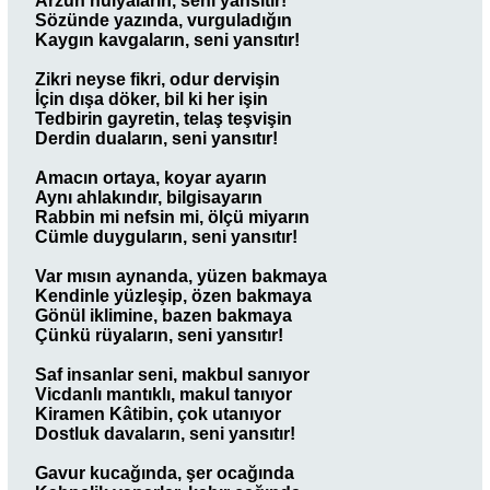
Arzun hülyaların, seni yansıtır!
Sözünde yazında, vurguladığın
Kaygın kavgaların, seni yansıtır!
Zikri neyse fikri, odur dervişin
İçin dışa döker, bil ki her işin
Tedbirin gayretin, telaş teşvişin
Derdin duaların, seni yansıtır!
Amacın ortaya, koyar ayarın
Aynı ahlakındır, bilgisayarın
Rabbin mi nefsin mi, ölçü miyarın
Cümle duyguların, seni yansıtır!
Var mısın aynanda, yüzen bakmaya
Kendinle yüzleşip, özen bakmaya
Gönül iklimine, bazen bakmaya
Çünkü rüyaların, seni yansıtır!
Saf insanlar seni, makbul sanıyor
Vicdanlı mantıklı, makul tanıyor
Kiramen Kâtibin, çok utanıyor
Dostluk davaların, seni yansıtır!
Gavur kucağında, şer ocağında