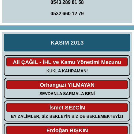
0543 289 81 58
0532 660 12 79
KASIM 2013
Ali ÇAĞIL - İHL ve Kamu Yönetimi Mezunu
KUKLA KAHRAMAN!
Orhangazi YILMAYAN
SEVDANLA SARMALA BENİ
İsmet SEZGİN
EY ZALİMLER, SİZ BEKLEYİN BİZ DE BEKLEMEKTEYİZ!
Erdoğan BİŞKİN