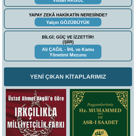
Vildan AKGÜL
YAPAY ZEKÂ HAKİKATİN NERESİNDE?
Yalçın GÖZÜBÜYÜK
BİLGİ; GÜÇ VE İZZETTİR!
(ŞİİR)
Ali ÇAĞIL - İHL ve Kamu
Yönetimi Mezunu
YENİ ÇIKAN KİTAPLARIMIZ