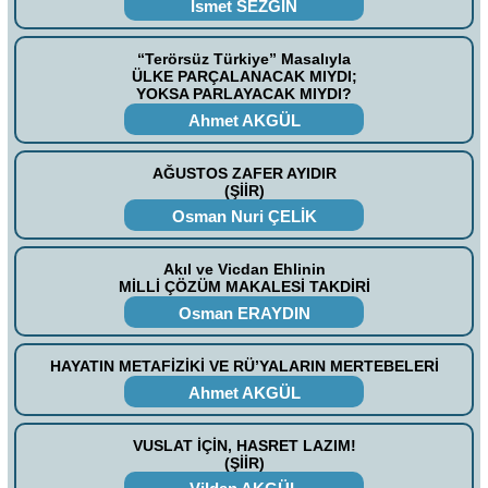
İsmet SEZGİN
“Terörsüz Türkiye” Masalıyla
ÜLKE PARÇALANACAK MIYDI;
YOKSA PARLAYACAK MIYDI?
Ahmet AKGÜL
AĞUSTOS ZAFER AYIDIR
(ŞİİR)
Osman Nuri ÇELİK
Akıl ve Vicdan Ehlinin
MİLLİ ÇÖZÜM MAKALESİ TAKDİRİ
Osman ERAYDIN
HAYATIN METAFİZİKİ VE RÜ’YALARIN MERTEBELERİ
Ahmet AKGÜL
VUSLAT İÇİN, HASRET LAZIM!
(ŞİİR)