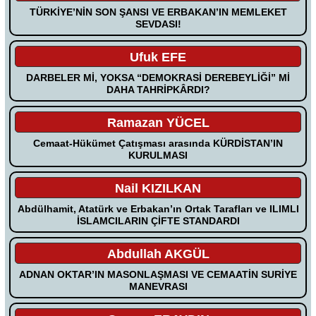
TÜRKİYE’NİN SON ŞANSI VE ERBAKAN’IN MEMLEKET
SEVDASI!
Ufuk EFE
DARBELER Mİ, YOKSA “DEMOKRASİ DEREBEYLİĞİ” Mİ
DAHA TAHRİPKÂRDI?
Ramazan YÜCEL
Cemaat-Hükümet Çatışması arasında KÜRDİSTAN’IN
KURULMASI
Nail KIZILKAN
Abdülhamit, Atatürk ve Erbakan’ın Ortak Tarafları ve ILIMLI
İSLAMCILARIN ÇİFTE STANDARDI
Abdullah AKGÜL
ADNAN OKTAR’IN MASONLAŞMASI VE CEMAATİN SURİYE
MANEVRASI