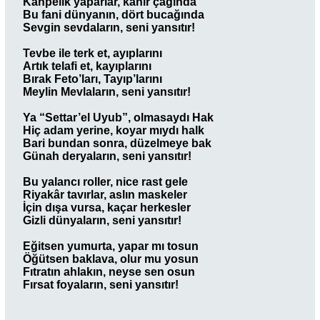
Kahpelik yaparlar, kahır çağında
Bu fani dünyanın, dört bucağında
Sevgin sevdaların, seni yansıtır!
Tevbe ile terk et, ayıplarını
Artık telafi et, kayıplarını
Bırak Feto’ları, Tayıp’larını
Meylin Mevlaların, seni yansıtır!
Ya “Settar’el Uyub”, olmasaydı Hak
Hiç adam yerine, koyar mıydı halk
Bari bundan sonra, düzelmeye bak
Günah deryaların, seni yansıtır!
Bu yalancı roller, nice rast gele
Riyakâr tavırlar, aslın maskeler
İçin dışa vursa, kaçar herkesler
Gizli dünyaların, seni yansıtır!
Eğitsen yumurta, yapar mı tosun
Öğütsen baklava, olur mu yosun
Fıtratın ahlakın, neyse sen osun
Fırsat foyaların, seni yansıtır!