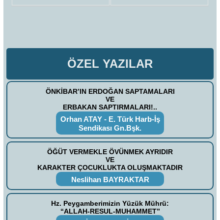
ÖZEL YAZILAR
ÖNKİBAR’IN ERDOĞAN SAPTAMALARI
VE
ERBAKAN SAPTIRMALARI!..
Orhan ATAY - E. Türk Harb-İş
Sendikası Gn.Bşk.
ÖĞÜT VERMEKLE ÖVÜNMEK AYRIDIR
VE
KARAKTER ÇOCUKLUKTA OLUŞMAKTADIR
Neslihan BAYRAKTAR
Hz. Peygamberimizin Yüzük Mührü:
“ALLAH-RESUL-MUHAMMET”