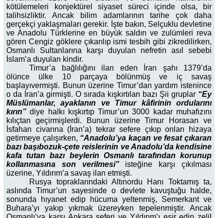
kötülemeleri konjektürel siyaset süreci içinde olsa, bir
talihsizliktir. Ancak bilim adamlarının tarihe çok daha
gerçekçi yaklaşmaları gerekir. İşte bakın, Selçuklu devletine
ve Anadolu Türklerine en büyük saldırı ve zulümleri reva
gören Cengiz göklere çıkarılıp ismi tesbih gibi zikredilirken,
Osmanlı Sultanlarına karşı duyulan nefretin asıl sebebi
İslam’a duyulan kindir.
Timur’a bağlılığını ilan eden İran şahı 1379’da
ölünce ülke 10 parçaya bölünmüş ve iç savaş
başlayıvermişti. Bunun üzerine Timur’dan yardım istenince
o da İran’a girmişti. O sırada kışkırtılan bazı Şii gruplar
“Ey
Müslümanlar, ayaklanın ve Timur kâfirinin ordularını
kırın”
diye halkı kışkırtıp Timur’un 3000 kadar muhafızını
kılıçtan geçirmişlerdi. Bunun üzerine Timur Horasan ve
İsfahan civarına (İran’a) tekrar sefere çıkıp onları hizaya
getirmeye çalışırken,
“Anadolu’ya kaçan ve fesat çıkaran
bazı başıbozuk-çete reislerinin ve Anadolu’da kendisine
kafa tutan bazı beylerin Osmanlı tarafından korunup
kollanmasına son verilmesi”
isteğine karşı çıkılması
üzerine, Yıldırım’a savaş ilan etmişti.
Rusya topraklarındaki Altınordu Hanı Toktamış ta,
aslında Timur’un sayesinde o devlete kavuştuğu halde,
sonunda hıyanet edip hücuma yeltenmiş, Semerkant ve
Buhara’yı yakıp yıkmak üzereyken tepelenmiştir. Ancak
Osmanlı’ya karşı Ankara seferi ve Yıldırım’ı esir edip zelil