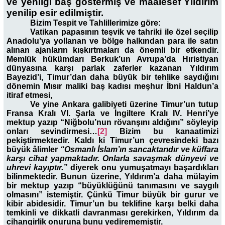
ve yenilgi baş göstermiş ve maalesef Yıldırım
yenilip esir edilmiştir.
Bizim Tespit ve Tahlillerimize göre:
Vatikan papasının teşvik ve tahriki ile özel seçilip
Anadolu’ya yollanan ve bölge halkından para ile satın
alınan ajanların kışkırtmaları da önemli bir etkendir.
Memlük hükümdarı Berkuk’un Avrupa’da Hıristiyan
dünyasına karşı parlak zaferler kazanan Yıldırım
Bayezid’i, Timur’dan daha büyük bir tehlike saydığını
dönemin Mısır maliki baş kadısı meşhur İbni Haldun’a
itiraf etmesi,
Ve yine Ankara galibiyeti üzerine Timur’un tutup
Fransa Kralı VI. Şarla ve İngiltere Kralı IV. Henri’ye
mektup yazıp “Niğbolu’nun rövanşını aldığını” söyleyip
onları sevindirmesi…
[2]
Bizim bu kanaatimizi
pekiştirmektedir. Kaldı ki Timur’un çevresindeki bazı
büyük âlimler
“Osmanlı İslam’ın sancaktarıdır ve küffara
karşı cihat yapmaktadır. Onlarla savaşmak dünyevi ve
uhrevi kayıptır.”
diyerek onu yumuşatmayı başardıkları
bilinmektedir. Bunun üzerine, Yıldırım’a daha mülayim
bir mektup yazıp “büyüklüğünü tanımasını ve saygılı
olmasını” istemiştir. Çünkü Timur büyük bir gurur ve
kibir abidesidir. Timur’un bu teklifine karşı belki daha
temkinli ve dikkatli davranması gerekirken, Yıldırım da
cihangirlik onuruna bunu yedirememiştir.