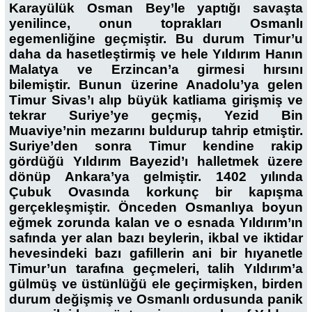
Karayülük Osman Bey’le yaptığı savaşta
yenilince, onun toprakları Osmanlı
egemenliğine geçmiştir. Bu durum Timur’u
daha da hasetleştirmiş ve hele Yıldırım Hanın
Malatya ve Erzincan’a girmesi hırsını
bilemiştir. Bunun üzerine Anadolu’ya gelen
Timur Sivas’ı alıp büyük katliama girişmiş ve
tekrar Suriye’ye geçmiş, Yezid Bin
Muaviye’nin mezarını buldurup tahrip etmiştir.
Suriye’den sonra Timur kendine rakip
gördüğü Yıldırım Bayezid’ı halletmek üzere
dönüp Ankara’ya gelmiştir. 1402 yılında
Çubuk Ovasında korkunç bir kapışma
gerçekleşmiştir. Önceden Osmanlıya boyun
eğmek zorunda kalan ve o esnada Yıldırım’ın
safında yer alan bazı beylerin, ikbal ve iktidar
hevesindeki bazı gafillerin ani bir hıyanetle
Timur’un tarafına geçmeleri, talih Yıldırım’a
gülmüş ve üstünlüğü ele geçirmişken, birden
durum değişmiş ve Osmanlı ordusunda panik