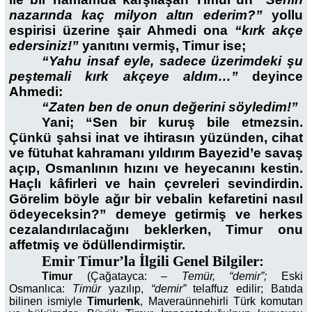
nazarında kaç milyon altın ederim?”
yollu
espirisi üzerine şair Ahmedi ona
“kırk akçe
edersiniz!”
yanıtını vermiş, Timur ise;
“Yahu insaf eyle, sadece üzerimdeki şu
peştemali kırk akçeye aldım…”
deyince
Ahmedi:
“Zaten ben de onun değerini söyledim!”
Yani; “Sen bir kuruş bile etmezsin.
Çünkü şahsi inat ve ihtirasın yüzünden, cihat
ve fütuhat kahramanı yıldırım Bayezid’e savaş
açıp, Osmanlının hızını ve heyecanını kestin.
Haçlı kâfirleri ve hain çevreleri sevindirdin.
Görelim böyle ağır bir vebalin kefaretini nasıl
ödeyeceksin?” demeye getirmiş ve herkes
cezalandırılacağını beklerken, Timur onu
affetmiş ve ödüllendirmiştir.
Emir Timur’la İlgili Genel Bilgiler:
Timur
(Çağatayca: –
Temür, “demir”;
Eski
Osmanlıca:
Timür
yazılıp,
“demir”
telaffuz edilir; Batıda
bilinen ismiyle
Timurlenk
, Maveraünnehirli Türk komutan