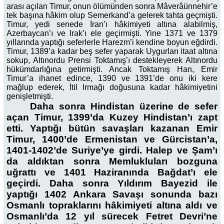
arası açılan Timur, onun ölümünden sonra Mâverâünnehir’e
tek başına hâkim olup Semerkand’a gelerek tahta geçmişti.
Timur, yedi senede İran’ı hâkimiyeti altına alabilmiş,
Azerbaycan’ı ve Irak’ı ele geçirmişti. Yine 1371 ve 1379
yıllarında yaptığı seferlerle Harezm’i kendine boyun eğdirdi.
Timur, 1389’a kadar beş sefer yaparak Uygurları itaat altına
sokup, Altınordu Prensi Toktamış’ı destekleyerek Altınordu
hükümdarlığına getirmişti. Ancak Toktamış Han, Emir
Timur’a ihanet edince, 1390 ve 1391’de onu iki kere
mağlup ederek, İtil Irmağı doğusuna kadar hâkimiyetini
genişletmişti.
Daha sonra Hindistan üzerine de sefer
açan Timur, 1399’da Kuzey Hindistan’ı zapt
etti. Yaptığı bütün savaşları kazanan Emir
Timur, 1400’de Ermenistan ve Gürcistan’a,
1401-1402’de Suriye’ye girdi. Halep ve Şam’ı
da aldıktan sonra Memlukluları bozguna
uğrattı ve 1401 Haziranında Bağdat’ı ele
geçirdi. Daha sonra Yıldırım Bayezid ile
yaptığı 1402 Ankara Savaşı sonunda bazı
Osmanlı topraklarını hâkimiyeti altına aldı ve
Osmanlı’da 12 yıl sürecek Fetret Devri’ne