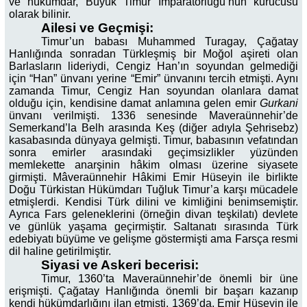
ve hükümdar, Büyük Timur İmparatorluğu’nun kurucusu
olarak bilinir.
Ailesi ve Geçmişi:
Timur’un babası Muhammed Turagay, Çağatay
Hanlığında sonradan Türkleşmiş bir Moğol aşireti olan
Barlasların lideriydi, Cengiz Han’ın soyundan gelmediği
için “Han” ünvanı yerine “Emir” ünvanını tercih etmişti. Aynı
zamanda Timur, Cengiz Han soyundan olanlara damat
olduğu için, kendisine damat anlamına gelen emir
Gurkani
ünvanı verilmişti. 1336 senesinde Maveraünnehir’de
Semerkand’la Belh arasında Keş (diğer adıyla Şehrisebz)
kasabasında dünyaya gelmişti. Timur, babasının vefatından
sonra emirler arasındaki geçimsizlikler yüzünden
memlekette anarşinin hâkim olması üzerine siyasete
girmişti. Mâveraünnehir Hâkimi Emir Hüseyin ile birlikte
Doğu Türkistan Hükümdarı Tuğluk Timur’a karşı mücadele
etmişlerdi. Kendisi Türk dilini ve kimliğini benimsemiştir.
Ayrıca Fars geleneklerini (örneğin divan teşkilatı) devlete
ve günlük yaşama geçirmiştir. Saltanatı sırasında Türk
edebiyatı büyüme ve gelişme göstermişti ama Farsça resmi
dil haline getirilmiştir.
Siyasi ve Askeri becerisi:
Timur, 1360’ta Maveraünnehir’de önemli bir üne
erişmişti. Çağatay Hanlığında önemli bir başarı kazanıp
kendi hükümdarlığını ilan etmişti. 1369’da, Emir Hüseyin ile