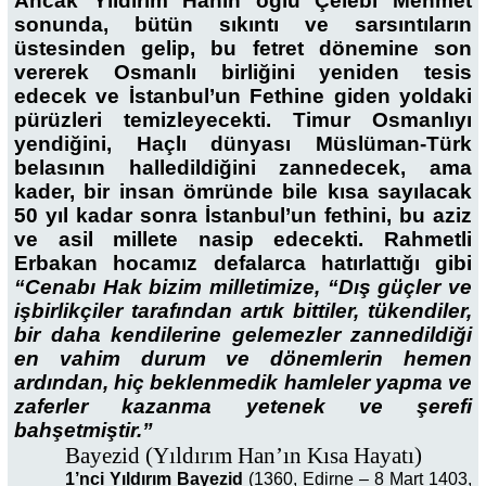
Ancak Yıldırım Hanın oğlu Çelebi Mehmet
sonunda, bütün sıkıntı ve sarsıntıların
üstesinden gelip, bu fetret dönemine son
vererek Osmanlı birliğini yeniden tesis
edecek ve İstanbul’un Fethine giden yoldaki
pürüzleri temizleyecekti. Timur Osmanlıyı
yendiğini, Haçlı dünyası Müslüman-Türk
belasının halledildiğini zannedecek, ama
kader, bir insan ömründe bile kısa sayılacak
50 yıl kadar sonra İstanbul’un fethini, bu aziz
ve asil millete nasip edecekti. Rahmetli
Erbakan hocamız defalarca hatırlattığı gibi
“Cenabı Hak bizim milletimize, “Dış güçler ve
işbirlikçiler tarafından artık bittiler, tükendiler,
bir daha kendilerine gelemezler zannedildiği
en vahim durum ve dönemlerin hemen
ardından, hiç beklenmedik hamleler yapma ve
zaferler kazanma yetenek ve şerefi
bahşetmiştir.”
Bayezid (Yıldırım Han’ın Kısa Hayatı)
1’nci Yıldırım Bayezid
(1360, Edirne – 8 Mart 1403,