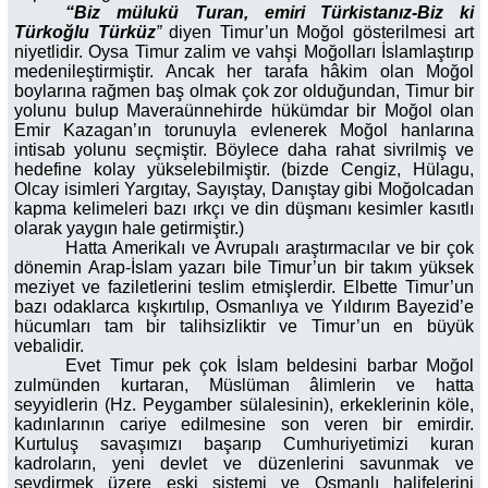
“Biz mülukü Turan, emiri Türkistanız-Biz ki
Türkoğlu Türküz
”
diyen Timur’un Moğol gösterilmesi art
niyetlidir. Oysa Timur zalim ve vahşi Moğolları İslamlaştırıp
medenileştirmiştir. Ancak her tarafa hâkim olan Moğol
boylarına rağmen baş olmak çok zor olduğundan, Timur bir
yolunu bulup Maveraünnehirde hükümdar bir Moğol olan
Emir Kazagan’ın torunuyla evlenerek Moğol hanlarına
intisab yolunu seçmiştir. Böylece daha rahat sivrilmiş ve
hedefine kolay yükselebilmiştir. (bizde Cengiz, Hülagu,
Olcay isimleri Yargıtay, Sayıştay, Danıştay gibi Moğolcadan
kapma kelimeleri bazı ırkçı ve din düşmanı kesimler kasıtlı
olarak yaygın hale getirmiştir.)
Hatta Amerikalı ve Avrupalı araştırmacılar ve bir çok
dönemin Arap-İslam yazarı bile Timur’un bir takım yüksek
meziyet ve faziletlerini teslim etmişlerdir. Elbette Timur’un
bazı odaklarca kışkırtılıp, Osmanlıya ve Yıldırım Bayezid’e
hücumları tam bir talihsizliktir ve Timur’un en büyük
vebalidir.
Evet Timur pek çok İslam beldesini barbar Moğol
zulmünden kurtaran, Müslüman âlimlerin ve hatta
seyyidlerin (Hz. Peygamber sülalesinin), erkeklerinin köle,
kadınlarının cariye edilmesine son veren bir emirdir.
Kurtuluş savaşımızı başarıp Cumhuriyetimizi kuran
kadroların, yeni devlet ve düzenlerini savunmak ve
sevdirmek üzere eski sistemi ve Osmanlı halifelerini