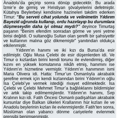
Anadolu’da geçirip sonra dönüp gidecektir. Bu arada
İzmir’e de girmiş ve Hıristiyan şövalyelerini defetmiştir.
Kütahya Beylerbeyi kendisine hazineleri takdim ederken
Timur:
“Bu serveti cihat yolunda ve velinimetin Yıldırım
Bayezid uğrunda kullanıp, ordu hazırlayıp bu durumlara
düşmeseydin daha iyi olmaz mıydı?”
deyince Timurtaş
paşanın “Benim efendim sonradan görme ve yeni yetme
birisi değildi. O sultanoğlu Sultan olan şerefli bir şahsiyettir
ve kullarının malına göz dikmemiştir” yanıtından oldukça
etkilenmiştir.
Yıldırım’ın hanımı ve iki kızı da Bursa’da esir
edilmiştir. Oğlu Musa Çelebi de esir düşenlerden idi. Ve
Timur o kızlardan birini kendi torunu ile evlendirmiş, diğer
kızını en yüksek komutanına nikâh etmiş, hanımını ise
Yıldırım’ın hizmetine vermiştir. Yıldırım’ın hanımının ismi
Maria Olivera idi. Hatta: Timur’un Osmanlıyla akrabalık
şerefine ermek için kendi kızlarından birini Yıldırım’ın oğlu
İsa Çelebi’ye vermek istediği rivayet edilmektedir. İsa
Çelebi ve Çelebi Mehmet Timur’a bağlılıklarını bildirmişler
ve artık takip edilmemişlerdir. Yıldırım’ın hanımı, Sırp
Kralının kızı idi. Fatih Öncesi Osmanlı padişahları akrabalık
kursunlar diye Balkan ülkeleri Krallarının hür kızları ile ve
Anadolu beylerinin kızları ile evlenmişlerdir. Fatih’ten sonra,
Müslüman olan yabancı dönme cariyelerle evlenmek
prensibi benimsenmiştir.