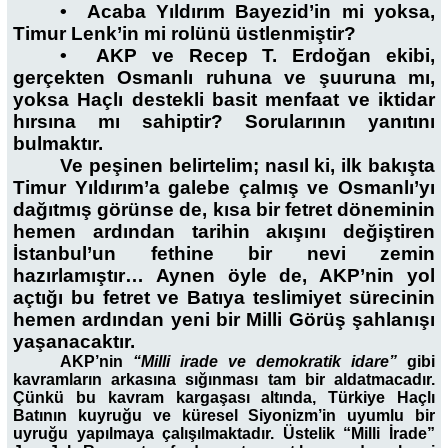
•
Acaba Yıldırım Bayezid’in mi yoksa,
Timur Lenk’in mi rolünü üstlenmiştir?
•
AKP ve Recep T. Erdoğan ekibi,
gerçekten Osmanlı ruhuna ve şuuruna mı,
yoksa Haçlı destekli basit menfaat ve iktidar
hırsına mı sahiptir? Sorularının yanıtını
bulmaktır.
Ve peşinen belirtelim; nasıl ki, ilk bakışta
Timur Yıldırım’a galebe çalmış ve Osmanlı’yı
dağıtmış görünse de, kısa bir fetret döneminin
hemen ardından tarihin akışını değiştiren
İstanbul’un fethine bir nevi zemin
hazırlamıştır… Aynen öyle de, AKP’nin yol
açtığı bu fetret ve Batıya teslimiyet sürecinin
hemen ardından yeni bir Milli Görüş şahlanışı
yaşanacaktır.
AKP’nin
“Milli irade ve demokratik idare”
gibi
kavramların arkasına sığınması tam bir aldatmacadır.
Çünkü bu kavram kargaşası altında, Türkiye Haçlı
Batının kuyruğu ve küresel Siyonizm’in uyumlu bir
uyruğu yapılmaya çalışılmaktadır. Üstelik “Milli İrade”