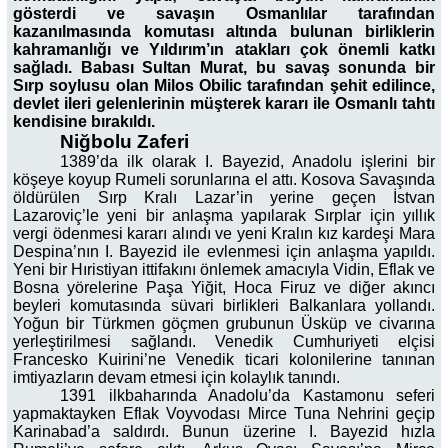
gösterdi ve savaşın Osmanlılar tarafından
kazanılmasında komutası altında bulunan birliklerin
kahramanlığı ve Yıldırım’ın atakları çok önemli katkı
sağladı. Babası Sultan Murat, bu savaş sonunda bir
Sırp soylusu olan Milos Obilic tarafından şehit edilince,
devlet ileri gelenlerinin müşterek kararı ile Osmanlı tahtı
kendisine bırakıldı.
Niğbolu Zaferi
1389’da ilk olarak I. Bayezid, Anadolu işlerini bir
köşeye koyup Rumeli sorunlarına el attı. Kosova Savaşında
öldürülen Sırp Kralı Lazar’in yerine geçen İstvan
Lazaroviç’le yeni bir anlaşma yapılarak Sırplar için yıllık
vergi ödenmesi kararı alındı ve yeni Kralın kız kardeşi Mara
Despina’nın I. Bayezid ile evlenmesi için anlaşma yapıldı.
Yeni bir Hıristiyan ittifakını önlemek amacıyla Vidin, Eflak ve
Bosna yörelerine Paşa Yiğit, Hoca Firuz ve diğer akıncı
beyleri komutasında süvari birlikleri Balkanlara yollandı.
Yoğun bir Türkmen göçmen grubunun Üsküp ve civarına
yerleştirilmesi sağlandı. Venedik Cumhuriyeti elçisi
Francesko Kuirini’ne Venedik ticari kolonilerine tanınan
imtiyazların devam etmesi için kolaylık tanındı.
1391 ilkbaharında Anadolu’da Kastamonu seferi
yapmaktayken Eflak Voyvodası Mirce Tuna Nehrini geçip
Karinabad’a saldırdı. Bunun üzerine I. Bayezid hızla