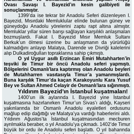
Ovası Savaşı I. Bayezid’ın kesin galibiyeti ile
sonuçlanmıştır.
1399’da ise tekrar bir Anadolu Seferi düzenleyen I.
Bayezid, Mısırdaki Memluklular elinde bulunan güney ve
güneydoğu Anadolu yörelerini zaptu rapt altına almıştır.
Memluklar yıllar süren barışı sağlayan karşılıklı anlaşmaları
bozmuşlardı. Fakat I. Bayezid Mısır Memluk Sultanı
Berkuk’un ölmesi üzerine bu anlaşmanın da yürürlüğü
kalmadığını anlayıp Malatya, Darende ve Divriği kalelerini
alıp Dulkadiroğulları topraklarına sahip çıkmıştı.
O yıl Uygur asıllı Erzincan Emiri Mutahharten’in
teşviki ile Timur bir öncü Anadolu seferi yapmıştı.
Bölgelerini Osmanlı’lara kaptırmış olan Anadolu beyleri
de Mutahharren vasıtasıyla Timur’a yamanmışlardı.
Buna karşılık Timur’da kaçan Karakoyunlu Kara Yusuf
Bey ve Sultan Ahmed Celayir de Osmanlı’lara sığınmıştı.
Yıldırım Bayezid’ın İstanbul kuşatmaları!
1400’un ilk aylarında I. Bayezid yine İstanbul
kuşatmasına hazırlanırken Timur’un Sivas’ı aldığı, Kayseri
yakınlarında bir Osmanlı Anadolu eyaletleri ordusunu
mağlup edip dağıttığı ve Malatya’ya vardığı haberlerini aldı.
Yıldırım Ağustos’ta İstanbul kuşatmasından mecburen
ayrılmakla beraber, o yıl Anadolu’ya çıkmadı. 1402’de Timur
büyük bir ordu ile Anadolu seferi başlattı. O yıl baharında