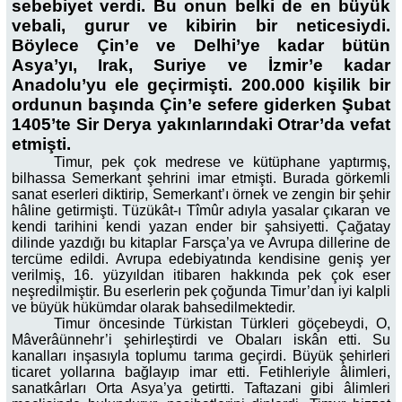
sebebiyet verdi. Bu onun belki de en büyük
vebali, gurur ve kibirin bir neticesiydi.
Böylece Çin’e ve Delhi’ye kadar bütün
Asya’yı, Irak, Suriye ve İzmir’e kadar
Anadolu’yu ele geçirmişti. 200.000 kişilik bir
ordunun başında Çin’e sefere giderken Şubat
1405’te Sir Derya yakınlarındaki Otrar’da vefat
etmişti.
Timur, pek çok medrese ve kütüphane yaptırmış,
bilhassa Semerkant şehrini imar etmişti. Burada görkemli
sanat eserleri diktirip, Semerkant’ı örnek ve zengin bir şehir
hâline getirmişti. Tüzükât-ı Tîmûr adıyla yasalar çıkaran ve
kendi tarihini kendi yazan ender bir şahsiyetti. Çağatay
dilinde yazdığı bu kitaplar Farsça’ya ve Avrupa dillerine de
tercüme edildi. Avrupa edebiyatında kendisine geniş yer
verilmiş, 16. yüzyıldan itibaren hakkında pek çok eser
neşredilmiştir. Bu eserlerin pek çoğunda Timur’dan iyi kalpli
ve büyük hükümdar olarak bahsedilmektedir.
Timur öncesinde Türkistan Türkleri göçebeydi, O,
Mâverâünnehr’i şehirleştirdi ve Obaları iskân etti. Su
kanalları inşasıyla toplumu tarıma geçirdi. Büyük şehirleri
ticaret yollarına bağlayıp imar etti. Fetihleriyle âlimleri,
sanatkârları Orta Asya’ya getirtti. Taftazani gibi âlimleri