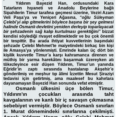
Yıldırım Bayezid Han, ordusundaki Kara
Tatarların hıyaneti ve Anadolu Beylerine bağlı
Sipahilerin Timur tarafına geçmesi üzerine, Veziri Azam
Veli Paşa’ya ve Yeniçeri Ağasına,
“oğlu Süleyman
Çelebi’yi alıp gitmelerini böylece başına bir şey gelmesi
halinde Osmanlı devletini yeniden derleyip toparlayacak
bir şehzadenin sağ kalıp kurtulması gerektiğini”
bizzat
kendisi söylediği rivayet edilmektedir ve bu çok önemli
bir tespittir. Bu arada ihtiyat kuvvetlerinin başındaki
şehzade Çelebi Mehmet’te maiyetindeki birkaç bin kişi
ile Amasya’ya yönlenmişti. Emrinde kalan üç dört bin
kişilik kuvvetle Timur’a karşı kahramanca direnen ve
müthiş bir yarma harekâtını başarmak üzereyken atı
tökezleyince esir düşen Yıldırım, Timur’un yanında
Eğridir’in zaptı sırasında hastalanıp Akşehir’e
gönderilmiş ve meşhur tıp âlimi İzzettin Mesut Şiraziyi
tedavisi için getirtmiş, ama maalesef bu kahırlara
dayanamayan Bayezid Han sonunda vefat etmiştir.
Osmanlı ülkesini üçe bölen Timur,
Yıldırım’ın çocukları arasında taht
kavgalarının ve kanlı bir iç savaşın çıkmasına
sebebiyet vermiştir. Böylece Osmanlı sınırları
1. Murat dönemindeki sınırlarına çekilmişti.