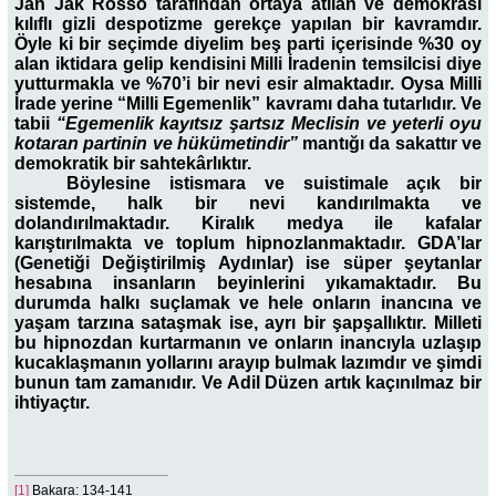
Jan Jak Rosso tarafından ortaya atılan ve demokrasi
kılıflı gizli despotizme gerekçe yapılan bir kavramdır.
Öyle ki bir seçimde diyelim beş parti içerisinde %30 oy
alan iktidara gelip kendisini Milli İradenin temsilcisi diye
yutturmakla ve %70’i bir nevi esir almaktadır. Oysa Milli
İrade yerine “Milli Egemenlik” kavramı daha tutarlıdır. Ve
tabii
“Egemenlik kayıtsız şartsız Meclisin ve yeterli oyu
kotaran partinin ve hükümetindir”
mantığı da sakattır ve
demokratik bir sahtekârlıktır.
Böylesine istismara ve suistimale açık bir
sistemde, halk bir nevi kandırılmakta ve
dolandırılmaktadır. Kiralık medya ile kafalar
karıştırılmakta ve toplum hipnozlanmaktadır. GDA’lar
(Genetiği Değiştirilmiş Aydınlar) ise süper şeytanlar
hesabına insanların beyinlerini yıkamaktadır. Bu
durumda halkı suçlamak ve hele onların inancına ve
yaşam tarzına sataşmak ise, ayrı bir şapşallıktır. Milleti
bu hipnozdan kurtarmanın ve onların inancıyla uzlaşıp
kucaklaşmanın yollarını arayıp bulmak lazımdır ve şimdi
bunun tam zamanıdır. Ve Adil Düzen artık kaçınılmaz bir
ihtiyaçtır.
[1]
Bakara: 134-141