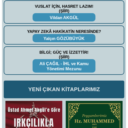
VUSLAT İÇİN, HASRET LAZIM!
(ŞİİR)
Vildan AKGÜL
YAPAY ZEKÂ HAKİKATİN NERESİNDE?
Yalçın GÖZÜBÜYÜK
BİLGİ; GÜÇ VE İZZETTİR!
(ŞİİR)
Ali ÇAĞIL - İHL ve Kamu
Yönetimi Mezunu
YENİ ÇIKAN KİTAPLARIMIZ