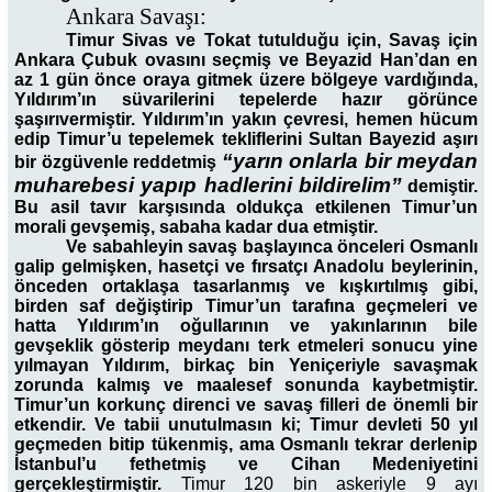
Ankara Savaşı:
Timur Sivas ve Tokat tutulduğu için, Savaş için
Ankara Çubuk ovasını seçmiş ve Beyazid Han’dan en
az 1 gün önce oraya gitmek üzere bölgeye vardığında,
Yıldırım’ın süvarilerini tepelerde hazır görünce
şaşırıvermiştir. Yıldırım’ın yakın çevresi, hemen hücum
edip Timur’u tepelemek tekliflerini Sultan Bayezid aşırı
“yarın onlarla bir meydan
bir özgüvenle reddetmiş
muharebesi yapıp hadlerini bildirelim”
demiştir.
Bu asil tavır karşısında oldukça etkilenen Timur’un
morali gevşemiş, sabaha kadar dua etmiştir.
Ve sabahleyin savaş başlayınca önceleri Osmanlı
galip gelmişken, hasetçi ve fırsatçı Anadolu beylerinin,
önceden ortaklaşa tasarlanmış ve kışkırtılmış gibi,
birden saf değiştirip Timur’un tarafına geçmeleri ve
hatta Yıldırım’ın oğullarının ve yakınlarının bile
gevşeklik gösterip meydanı terk etmeleri sonucu yine
yılmayan Yıldırım, birkaç bin Yeniçeriyle savaşmak
zorunda kalmış ve maalesef sonunda kaybetmiştir.
Timur’un korkunç direnci ve savaş filleri de önemli bir
etkendir. Ve tabii unutulmasın ki; Timur devleti 50 yıl
geçmeden bitip tükenmiş, ama Osmanlı tekrar derlenip
İstanbul’u fethetmiş ve Cihan Medeniyetini
gerçekleştirmiştir.
Timur 120 bin askeriyle 9 ayı