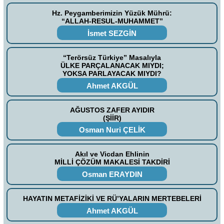
Hz. Peygamberimizin Yüzük Mührü:
“ALLAH-RESUL-MUHAMMET”
İsmet SEZGİN
“Terörsüz Türkiye” Masalıyla
ÜLKE PARÇALANACAK MIYDI;
YOKSA PARLAYACAK MIYDI?
Ahmet AKGÜL
AĞUSTOS ZAFER AYIDIR
(ŞİİR)
Osman Nuri ÇELİK
Akıl ve Vicdan Ehlinin
MİLLİ ÇÖZÜM MAKALESİ TAKDİRİ
Osman ERAYDIN
HAYATIN METAFİZİKİ VE RÜ’YALARIN MERTEBELERİ
Ahmet AKGÜL