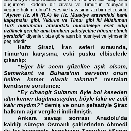
düşürmesi, kaderin bir cilvesi ve Timur’un “dünyanın
yegâne hâkimi olma” heves ve havasının acı bir neticesidir.
“Aynen Hz. Ali (R.A) ile Hz. Muaviye arasındaki kanlı
kapışmalar gibi, Yıldırım ve Timur gibi iki Müslüman
Türk hükümdarı arasındaki mücadeleye esef edip
üzülmek gerekir ama bunların şahsiyetine hücum etmek
yersizdir”
diyenler, bize göre aşırı bir hüsniyet ve iyimserlik
peşindedir.
Hafız Şirazi, İran seferi sırasında,
Timur’un karşısına, eski püskü elbiselerle
çıkarılıp:
“Eğer bir acem güzeline aşık olsam,
Semerkant ve Buhara’nın servetini onun
beline kemer olarak takarım”
mısraları
kendisine sorulunca:
“Ey cihangir Sultanım öyle bol keseden
altın kemer dağıtmasaydım, böyle fakir ve zelil
kalır mıydım?”
demiş ve onun şefaatiyle Şiraz
halkının ağır vergileri indirilmiştir.
Ankara savaşı sonrası Anadolu’da
kaldığı süreçte Osmanlı şairlerinden Ahmedi
ile bir hamamda karşılaşan Timur’un
“Senin