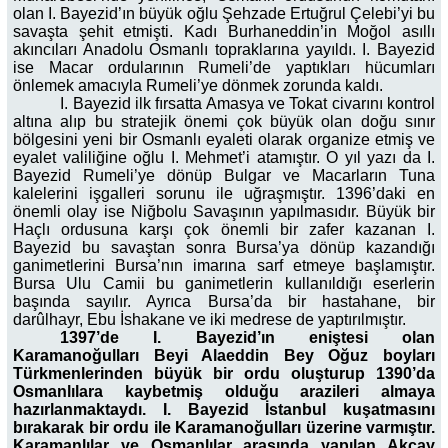
olan I. Bayezid’ın büyük oğlu Şehzade Ertuğrul Çelebi’yi bu
savaşta şehit etmişti. Kadı Burhaneddin’in Moğol asıllı
akıncıları Anadolu Osmanlı topraklarına yayıldı. I. Bayezid
ise Macar ordularının Rumeli’de yaptıkları hücumları
önlemek amacıyla Rumeli’ye dönmek zorunda kaldı.
I. Bayezid ilk fırsatta Amasya ve Tokat civarını kontrol
altına alıp bu stratejik önemi çok büyük olan doğu sınır
bölgesini yeni bir Osmanlı eyaleti olarak organize etmiş ve
eyalet valiliğine oğlu I. Mehmet’i atamıştır. O yıl yazı da I.
Bayezid Rumeli’ye dönüp Bulgar ve Macarların Tuna
kalelerini işgalleri sorunu ile uğraşmıştır. 1396’daki en
önemli olay ise Niğbolu Savaşının yapılmasıdır. Büyük bir
Haçlı ordusuna karşı çok önemli bir zafer kazanan I.
Bayezid bu savaştan sonra Bursa’ya dönüp kazandığı
ganimetlerini Bursa’nın imarına sarf etmeye başlamıştır.
Bursa Ulu Camii bu ganimetlerin kullanıldığı eserlerin
başında sayılır. Ayrıca Bursa’da bir hastahane, bir
darûlhayr, Ebu İshakane ve iki medrese de yaptırılmıştır.
1397’de I. Bayezid’ın eniştesi olan
Karamanoğulları Beyi Alaeddin Bey Oğuz boyları
Türkmenlerinden büyük bir ordu oluşturup 1390’da
Osmanlılara kaybetmiş olduğu arazileri almaya
hazırlanmaktaydı. I. Bayezid İstanbul kuşatmasını
bırakarak bir ordu ile Karamanoğulları üzerine varmıştır.
Karamanlılar ve Osmanlılar arasında yapılan Akçay