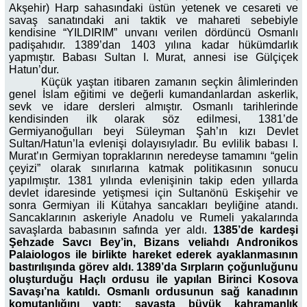
Akşehir) Harp sahasındaki üstün yetenek ve cesareti ve
savaş sanatındaki ani taktik ve mahareti sebebiyle
kendisine “YILDIRIM” unvanı verilen dördüncü Osmanlı
padişahıdır. 1389’dan 1403 yılına kadar hükümdarlık
yapmıştır. Babası Sultan I. Murat, annesi ise Gülçiçek
Hatun’dur.
Küçük yaştan itibaren zamanın seçkin âlimlerinden
genel İslam eğitimi ve değerli kumandanlardan askerlik,
sevk ve idare dersleri almıştır. Osmanlı tarihlerinde
kendisinden ilk olarak söz edilmesi, 1381’de
Germiyanoğulları beyi Süleyman Şah’ın kızı Devlet
Sultan/Hatun’la evlenişi dolayısıyladır. Bu evlilik babası I.
Murat’ın Germiyan topraklarının neredeyse tamamını “gelin
çeyizi” olarak sınırlarına katmak politikasının sonucu
yapılmıştır. 1381 yılında evlenişinin takip eden yıllarda
devlet idaresinde yetişmesi için Sultanönü Eskişehir ve
sonra Germiyan ili Kütahya sancakları beyliğine atandı.
Sancaklarının askeriyle Anadolu ve Rumeli yakalarında
savaşlarda babasının safında yer aldı.
1385’de kardeşi
Şehzade Savcı Bey’in, Bizans veliahdı Andronikos
Palaiologos ile birlikte hareket ederek ayaklanmasının
bastırılışında görev aldı. 1389’da Sırpların çoğunluğunu
oluşturduğu Haçlı ordusu ile yapılan Birinci Kosova
Savaşı’na katıldı. Osmanlı ordusunun sağ kanadının
komutanlığını yaptı; savaşta büyük kahramanlık