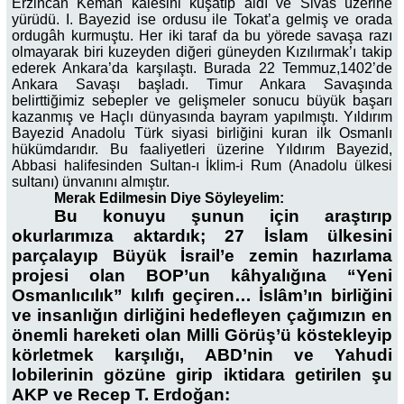
Erzincan Kemah kalesini kuşatıp aldı ve Sivas üzerine
yürüdü. I. Bayezid ise ordusu ile Tokat’a gelmiş ve orada
ordugâh kurmuştu. Her iki taraf da bu yörede savaşa razı
olmayarak biri kuzeyden diğeri güneyden Kızılırmak’ı takip
ederek Ankara’da karşılaştı. Burada 22 Temmuz,1402’de
Ankara Savaşı başladı. Timur Ankara Savaşında
belirttiğimiz sebepler ve gelişmeler sonucu büyük başarı
kazanmış ve Haçlı dünyasında bayram yapılmıştı. Yıldırım
Bayezid Anadolu Türk siyasi birliğini kuran ilk Osmanlı
hükümdarıdır. Bu faaliyetleri üzerine Yıldırım Bayezid,
Abbasi halifesinden Sultan-ı İklim-i Rum (Anadolu ülkesi
sultanı) ünvanını almıştır.
Merak Edilmesin Diye Söyleyelim:
Bu konuyu şunun için araştırıp
okurlarımıza aktardık; 27 İslam ülkesini
parçalayıp Büyük İsrail’e zemin hazırlama
projesi olan BOP’un kâhyalığına “Yeni
Osmanlıcılık” kılıfı geçiren… İslâm’ın birliğini
ve insanlığın dirliğini hedefleyen çağımızın en
önemli hareketi olan Milli Görüş’ü köstekleyip
körletmek karşılığı, ABD’nin ve Yahudi
lobilerinin gözüne girip iktidara getirilen şu
AKP ve Recep T. Erdoğan: