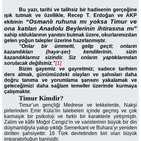
Bu yazı, tarihi ve talihsiz bir hadisenin gerçeğine
ışık tutmak ve özellikle, Recep T. Erdoğan ve AKP
“Osmanlı ruhuna mı yoksa Timur ve
ekibinin
ona katılan Anadolu Beylerinin ihtirasına mı”
sahip olduklarının yanıtını bulmak üzere, okurlarımızdan
gelen yoğun talepler üzerine hazırlanmıştır.
“Onlar bir ümmetti, gelip geçti; onların
kazandıkları (hayır-şer) kendilerinin, sizin
kazandıklarınız sizindir. Siz onların yaptıklarından
sorulacak değilsiniz.”
[1]
Bizim gayemiz ve gayretimiz; sadece tarihten
ders almak, günümüzdeki olayları ve şahısları daha
doğru tanıma ve yorumlama şansını yakalamak ve
geleceğimizi daha sağlam temeller üzerinde kurmaya
çalışmaktır.
Timur Kimdir?
Timur’un gençliği Medrese ve tekkelerde, Nakşi
pirlerinden Emir Küla’lin talebeleri içinde geçmiş ve çok
karmaşık bir psikoloji ve farklı bir karakterle yetişmiştir.
Zalim ve kâfir Moğol Cengiz’in ve varislerinin büyük bir din
düşmanlığıyla yakıp yıktığı Semerkant ve Buhara’yı yeniden
dirilten şahsiyettir. 16 Türk devletinden biri olan büyük
imparatorluğun banisidir.