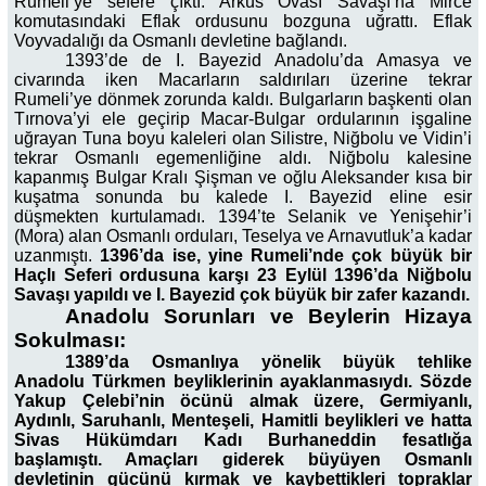
Rumeli’ye sefere çıktı. Arkus Ovası Savaşı’na Mirce
komutasındaki Eflak ordusunu bozguna uğrattı. Eflak
Voyvadalığı da Osmanlı devletine bağlandı.
1393’de de I. Bayezid Anadolu’da Amasya ve
civarında iken Macarların saldırıları üzerine tekrar
Rumeli’ye dönmek zorunda kaldı. Bulgarların başkenti olan
Tırnova’yi ele geçirip Macar-Bulgar ordularının işgaline
uğrayan Tuna boyu kaleleri olan Silistre, Niğbolu ve Vidin’i
tekrar Osmanlı egemenliğine aldı. Niğbolu kalesine
kapanmış Bulgar Kralı Şişman ve oğlu Aleksander kısa bir
kuşatma sonunda bu kalede I. Bayezid eline esir
düşmekten kurtulamadı. 1394’te Selanik ve Yenişehir’i
(Mora) alan Osmanlı orduları, Teselya ve Arnavutluk’a kadar
uzanmıştı.
1396’da ise, yine Rumeli’nde çok büyük bir
Haçlı Seferi ordusuna karşı 23 Eylül 1396’da Niğbolu
Savaşı yapıldı ve I. Bayezid çok büyük bir zafer kazandı.
Anadolu Sorunları ve Beylerin Hizaya
Sokulması:
1389’da Osmanlıya yönelik büyük tehlike
Anadolu Türkmen beyliklerinin ayaklanmasıydı. Sözde
Yakup Çelebi’nin öcünü almak üzere, Germiyanlı,
Aydınlı, Saruhanlı, Menteşeli, Hamitli beylikleri ve hatta
Sivas Hükümdarı Kadı Burhaneddin fesatlığa
başlamıştı. Amaçları giderek büyüyen Osmanlı
devletinin gücünü kırmak ve kaybettikleri topraklar