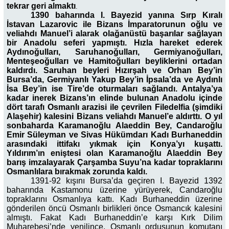
tekrar geri almaktı
.
1390 baharında I. Bayezid yanına Sırp Kıralı
İstavan Lazarovic ile Bizans İmparatorunun oğlu ve
veliahdı Manuel’i alarak olağanüstü başarılar sağlayan
bir Anadolu seferi yapmıştı. Hızla hareket ederek
Aydınoğulları, Saruhanoğulları, Germiyanoğulları,
Menteşeoğulları ve Hamitoğulları beyliklerini ortadan
kaldırdı. Saruhan beyleri Hızırşah ve Orhan Bey’in
Bursa’da, Germiyanlı Yakup Bey’in İpsala’da ve Aydınlı
İsa Bey’in ise Tire’de oturmaları sağlandı. Antalya’ya
kadar inerek Bizans’ın elinde bulunan Anadolu içinde
dört tarafı Osmanlı arazisi ile çevrilen Filedelfia (şimdiki
Alaşehir) kalesini Bizans veliahdı Manuel’e aldırttı. O yıl
sonbaharda Karamanoğlu Alaeddin Bey, Candaroğlu
Emir Süleyman ve Sivas Hükümdarı Kadı Burhaneddin
arasındaki ittifakı yıkmak için Konya’yı kuşattı.
Yıldırım’ın eniştesi olan Karamanoğlu Alaeddin Bey
barış imzalayarak Çarşamba Suyu’na kadar topraklarını
Osmanlılara bırakmak zorunda kaldı.
1391-92 kışını Bursa’da geçiren I. Bayezid 1392
baharında Kastamonu üzerine yürüyerek, Candaroğlu
topraklarını Osmanlıya kattı. Kadı Burhaneddin üzerine
gönderilen öncü Osmanlı birlikleri önce Osmancık kalesini
almıştı. Fakat Kadı Burhaneddin’e karşı Kırk Dilim
Muharebesi’nde yenilince, Osmanlı ordusunun komutanı