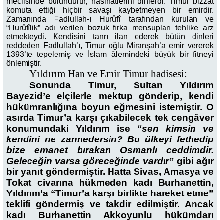
meclisinde bulundurur, nasihatlerini dinlerdi. Timur bizzat
komuta ettiği hiçbir savaşı kaybetmeyen bir emirdir.
Zamanında Fadlullah-ı Hurûfî tarafından kurulan ve
“Hurûfîlik” adı verilen bozuk fırka mensupları tehlike arz
etmekteydi. Kendisini tanrı ilan ederek bütün dinleri
reddeden Fadlullah’ı, Timur oğlu Miranşah’a emir vererek
1393’te tepelemiş ve İslam âlemindeki büyük bir fitneyi
önlemiştir.
Yıldırım Han ve Emir Timur hadisesi:
Sonunda Timur, Sultan Yıldırım
Bayezid’e elçilerle mektup gönderip, kendi
hükümranlığına boyun eğmesini istemiştir. O
asırda Timur’a karşı çıkabilecek tek cengâver
konumundaki Yıldırım ise
“sen kimsin ve
kendini ne zannedersin? Bu ülkeyi fethedip
bize emanet bırakan Osmanlı ceddimdir.
Geleceğin varsa göreceğinde vardır”
gibi ağır
bir yanıt göndermiştir. Hatta Sivas, Amasya ve
Tokat civarına hükmeden kadı Burhanettin,
Yıldırım’a “Timur’a karşı birlikte hareket etme”
teklifi göndermiş ve takdir edilmiştir. Ancak
kadı Burhanettin Akkoyunlu hükümdarı