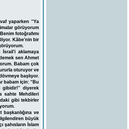
avaf yaparken “Ya
 simalar görüyorum
“Benim fotoğrafımı
iyor. Kâbe’nin bir
 görüyorum.
 İsrail’i aklamaya
i, demek sen Ahmet
tıyorum. Babam çok
gururla oturuyor ve
 dövmeye başlıyor.
r babam için: “Bu
gibidir!” diyerek
a sahte Mehdileri
ki gibi tekbirler
ıyorum.
t başkanlığına ve
ilgilendiren büyük
çı şahısların İslam