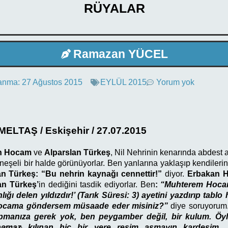
RÜYALAR
Ramazan YÜCEL
anma:
27 Ağustos 2015
EYLÜL 2015
Yorum yok
ELTAŞ / Eskişehir / 27.07.2015
an Hocam
ve
Alparslan Türkeş
, Nil Nehrinin kenarında abdest a
 neşeli bir halde görünüyorlar. Ben yanlarına yaklaşıp kendiler
an Türkeş: “Bu nehrin kaynağı cennettir!”
diyor.
Erbakan 
an Türkeş’
in dediğini tasdik ediyorlar. Ben
:
“Muhterem Hocam
nlığı delen yıldızdır!’ (Tarık Süresi: 3) ayetini yazdırıp tabl
cama göndersem müsaade eder misiniz?”
diye soruyorum
pmanıza gerek yok, ben peygamber değil, bir kulum. Öyl
a namaz kılınan hiç bir yere resim asmayın kardeşim.