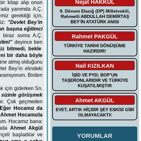
Nejat HAKKUL
bir kitap alıp onun
ırada yanımda A.Ç.
9. Dönem Elazığ (DP) Milletvekili,
miz gerektiği için,
Rahmetli ABDULLAH DEMİRTAŞ
BEY’İN ATATÜRK ANISI
iz:
“Devlet Bey’in
nın başına eğitimci
, biraz sonra A.Ç.
Rahmet PAKGÜL
lim!”
deyince ben
TÜRKİYE TARİHİ DÖNÜŞÜME
z bitmedi, bekle
HAZIRDIR!
eni bir daha böyle
tüne atmış olduğunu
Nail KIZILKAN
et Bey’in elindeki
İŞİD VE PYD; BOP’UN
karamıyorum. Birden
TAŞERONLARIDIR VE TÜRKİYE
KUŞATILMIŞTIR
ak için giderken Sn.
 sizinle görüşmek
Ahmet AKGÜL
yor. Çok geçmeden
Eğer Hocamız da
EVET, ARTIK HİÇBİR ŞEY ESKİSİ GİBİ
e
Ahmet Hocamızla
OLMAYACAKTI!
rum. Hocamız bana:
tada
Ahmet Akgül
çeli başladılar ve
YORUMLAR