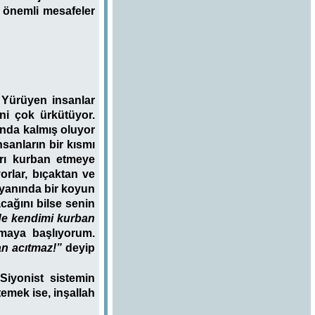
e önemli mesafeler
 Yürüyen insanlar
ni çok ürkütüyor.
nda kalmış oluyor
nsanların bir kısmı
arı kurban etmeye
orlar, bıçaktan ve
 yanında bir koyun
ağını bilse senin
de kendimi kurban
maya başlıyorum.
an acıtmaz!”
deyip
Siyonist sistemin
temek ise, inşallah