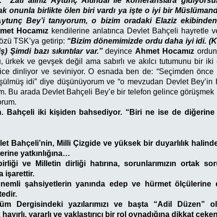
: “Zati âliniz Aytunç Altındal ile konferanslara gidiyor
k onunla birlikte ölen biri vardı ya işte o iyi bir Müslüman
tunç Bey’i tanıyorum, o bizim oradaki Elaziz ekibinden
met Hocamız
kendilerine anlatınca Devlet Bahçeli hayretle ve
özü TSK’ya getirip:
“Bizim dönemimizde ordu daha iyi idi. (K
) Şimdi bazı sıkıntılar var.”
deyince
Ahmet Hocamız
ordun
, ürkek ve gevşek değil ama sabırlı ve akılcı tutumunu bir iki 
lice dinliyor ve seviniyor. O esnada ben de: “Seçimden önce
üşülmüş idi” diye düşünüyorum ve “o mevzudan Devlet Bey’in h
. Bu arada Devlet Bahçeli Bey’e bir telefon gelince görüşmek iç
orum.
 Bahçeli iki kişiden bahsediyor. “Biri ne ise de diğerin
et Bahçeli’nin, Milli Çizgide ve yüksek bir duyarlılık halin
lerine yatkınlığına…
irliği ve Milletin dirliği hatırına, sorunlarımızın ortak so
işarettir.
önemli şahsiyetlerin yanında edep ve hürmet ölçülerine 
edir.
züm Dergisindeki yazılarımızı ve başta “Adil Düzen” o
hayırlı, yararlı ve yaklaştırıcı bir rol oynadığına dikkat çeke