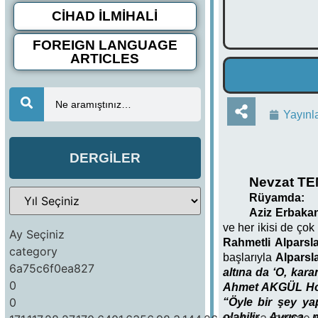
CİHAD İLMİHALİ
FOREIGN LANGUAGE
ARTICLES
Ne aramıştınız…
Yayınl
DERGİLER
Nevzat TEM
Rüyamda:
Aziz Erbak
ve her ikisi de çok
Ay Seçiniz
Rahmetli
Alparsl
category
başlarıyla
Alparsl
6a75c6f0ea827
altına da ‘O, kara
0
Ahmet AKGÜL Ho
0
“Öyle bir şey ya
olabilir. Ayrıc