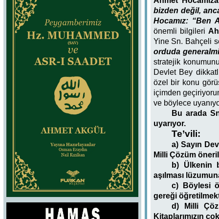
Ahmet Hocamıza
bizden değil, anca
Hocamız: “Ben Ay
önemli bilgileri
Ah
Yine Sn. Bahçeli s
orduda generalmiş
stratejik konumunu
Devlet Bey dikkat
özel bir konu gör
içimden geçiriyorum
ve böylece uyanıy
Bu arada Sn.
uyarıyor.
Te’vili:
a) Sayın Devl
Milli Çözüm öneri
b) Ülkenin b
aşılması lüzumuna 
c) Böylesi 
gereği öğretilmekt
d) Milli Çö
Kitaplarımızın çok 