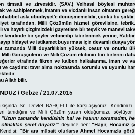
n timsali ve zirvesidir. (SAV.) Velhasıl böylesi muht
ek ve sahiplenmek, imanın ve vicdanlı insan olmanın gereği
habbet asla ubudiyyet’e dönüşmemelidir, çünkü bu şirktir.
iyet tarafından, Milli Çözümün hizmet görevlisine, tebri
ı ve hayırlı çizgimizdeki gayretlere bir teşvik ve manevi tak
ve kendinde bir şeyler vehmedip kibirlenmek yerine, Rabbi
ayıp hidayet ve istikamet buyurması için devamlı duaya yön
 zamanda Milli duyarlılıkları yüksek, cesur ve onurlu ül
Milli Görüşçülerin ve Milli Çözüm ekibinin biri birlerini dah
değerler etrafında fikren ve kalben halkalanma, iman ve v
ılcı ve caydırıcı tavır alma noktasında sorumlu ve uyumlu ha
ektedir.
 Allah bilir.
NDÜZ / Gebze / 21.07.2015
 çıkışında Sn. Devlet BAHÇELİ ile karşılaşıyoruz. Kendimizi 
leri tanıdığını ve Milli Çözüm yazarı olduğumuzu söylüyor
.
“Uzun zamandır kendisinin hal ve hatırını soramadım, her
 olmaktan şeref duyarız!”
deyince ben:
“Hayır, Hocamız ço
Kendisi:
“Bir ara müsait olurlarsa Ahmet Hocamızla görü