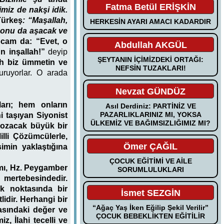
Fatma Betül ERİŞKİN
imiz de nakşi idik.
Türkeş
: “Maşallah,
HERKESİN AYARI AMACI KADARDIR
 onu da aşacak ve
cam da: “Evet, o
Abdullah AKGÜL
n inşallah!”
deyip
ŞEYTANIN İÇİMİZDEKİ ORTAĞI:
lah biz ümmetin ve
NEFSİN TUZAKLARI!
ruyorlar. O arada
Nevzat GÜNDÜZ
arı; hem onların
Asıl Derdiniz: PARTİNİZ VE
PAZARLIKLARINIZ MI, YOKSA
i taşıyan Siyonist
ÜLKEMİZ VE BAĞIMSIZLIĞIMIZ MI?
bozacak büyük bir
lli Çözümcülerle,
Ömer ÇAĞIL
imin yaklaştığına
ÇOCUK EĞİTİMİ VE AİLE
mı, Hz. Peygamber
SORUMLULUKLARI
 mertebesindedir.
ık noktasında bir
İsmet SEZGİN
lidir. Herhangi bir
“Ağaç Yaş İken Eğilip Şekil Verilir”
rasındaki değer ve
ÇOCUK BEBEKLİKTEN EĞİTİLİR
, İlahi tecelli ve