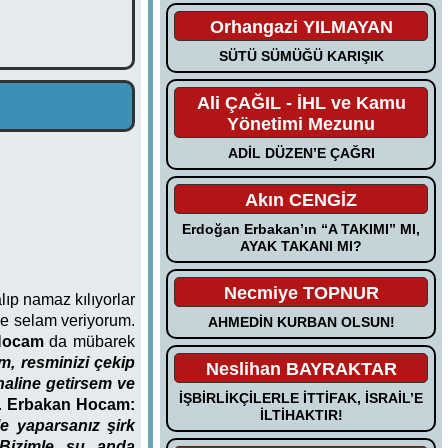
Orhangazi YILMAYAN
SÜTÜ SÜMÜĞÜ KARIŞIK
Ali ÇAĞIL - İHL ve Kamu
Yönetimi Mezunu
ADİL DÜZEN’E ÇAĞRI
Akın CENGİZ
Erdoğan Erbakan’ın “A TAKIMI” MI,
AYAK TAKANI MI?
Necmiye TOPNUR
lıp namaz kılıyorlar
ine selam veriyorum.
AHMEDİN KURBAN OLSUN!
Hocam
da mübarek
, resminizi çekip
Neslihan BAYRAKTAR
o haline getirsem ve
İŞBİRLİKÇİLERLE İTTİFAK, İSRAİL’E
.
Erbakan Hocam:
İLTİHAKTIR!
e yaparsanız şirk
 Bizimle şu anda