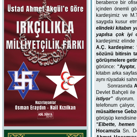
beraberce bir ofis
içinden önemli gö
kardeşimiz ve M.T.
saygıda kusur etm
elindeki kitabın 
yapılsa çok iyi 
kardeşimiz elinde
A.Ç. kardeşime: 
sözünü bitirsin t
görüşmelere geti
görünce:
“Ayıptır,
kitabın arka sayfa
aynı rüyadaki sahn
Sonrasında
A
Devlet Bahçeli ile
istiyor”
diyorum
telefonum çalıyor
müsaitlerse Gebze
görüşüp kendisin
“Elbette, hemen 
Hocamızla
Sn. Dev