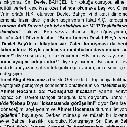
e çıkıyoruz. Sn. Devlet BAHÇELİ bir koltuğa oturuyor, eline 
rdüğü yerleri kısa kısa özet halinde okumaya başlıyor. O s
’nin ortağı H.K. oturuyor. Devlet Bahçeli’yi dikkatli dinleme
ememiz lazım diye içimden geçiriyorum fakat A.Ç. kardeşim
yazarının Adil Düzeni çok iyi anladığını ve MHP Teşkilatları
olacağını”
fısıldıyor. Ben sessiz olsunlar diye uğraşıyorum
 tuttuğu
Adil Düzen
kitabını
“Bunu hemen Devlet Bey’e vere
“Devlet Bey’de o kitaptan var. Zaten konuşması da henü
akdim ederiz. Böyle aceleci ve müdahaleci davranırsan, s
rmem!”
diye susması için ikaz ediyorum. H.K.’nin ayak ayaküs
 indir ayağını, edepli otur!”
diye uyarıyorum. Bu arada Devl
sında kitabı yazan şahsın fotoğrafını görüyorum, ama ismini çı
e değişiyor.
hmet Akgül Hocamızla
birlikte Gebze’de bir toplantıya katılm
 yaptığımız görüşmeyi kendilerine anlatıyorum ve
“Devlet Bey
.
Ahmet Hocamız da: “Görüşürüz inşallah!”
yanıtını veri
, açınca Sn. Devlet Bahçeli olduğunu fark ediyorum. Bana:
“
’de ‘Kebap Diyarı’ lokantasında görüşelim!”
diyor. Ben is
e döneceğimi söylüyorum ve
Ahmet Hocamıza
durumu iletiyo
gidelim!”
buyuruyor. Derken münasip ve müsait bir lokan
let Bahçeli karşılıklı oturdular. Konuşmaya Sn. Devlet Bah