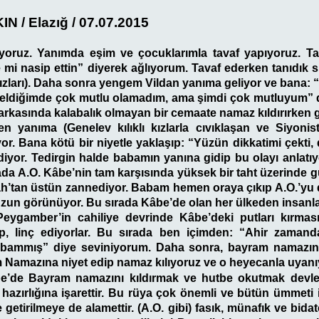
N / Elazığ / 07.07.2015
yoruz. Yanımda eşim ve çocuklarımla tavaf yapıyoruz. T
mi nasip ettin” diyerek ağlıyorum. Tavaf ederken tanıdık
ızları). Daha sonra yengem Vildan yanıma geliyor ve bana: 
geldiğimde çok mutlu olamadım, ama şimdi çok mutluyum” d
arkasında kalabalık olmayan bir cemaate namaz kıldırırken
n yanıma (Genelev kılıklı kızlarla cıvıklaşan ve Siyonist
iyor. Bana kötü bir niyetle yaklaşıp: “Yüzün dikkatimi çekt
diyor. Tedirgin halde babamın yanına gidip bu olayı anla
ırada A.O. Kâbe’nin tam karşısında yüksek bir taht üzerinde 
ah’tan üstün zannediyor. Babam hemen oraya çıkıp A.O.’yu
zun görünüyor. Bu sırada Kâbe’de olan her ülkeden insanla
Peygamber’in cahiliye devrinde Kâbe’deki putları kırması 
ıp, linç ediyorlar. Bu sırada ben içimden: “Ahir zamand
abammış” diye seviniyorum. Daha sonra, bayram namazında
am Namazına niyet edip namaz kılıyoruz ve o heyecanla uyan
e’de Bayram namazını kıldırmak ve hutbe okutmak devle
hazırlığına işarettir. Bu rüya çok önemli ve bütün ümmeti 
 getirilmeye de alamettir. (A.O. gibi) fasık, münafık ve bidat