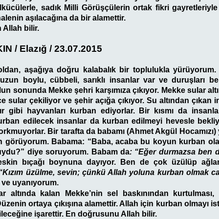
kücülerle, sadık Milli Görüşçülerin ortak fikri gayretleriyl
alenin aşılacağına da bir alamettir.
llah bilir.
N / Elazığ / 23.07.2015
oldan, aşağıya doğru kalabalık bir toplulukla yürüyorum.
uzun boylu, cübbeli, sarıklı insanlar var ve duruşları be
n sonunda Mekke şehri karşımıza çıkıyor. Mekke sular altı
 sular çekiliyor ve şehir açığa çıkıyor. Su altından çıkan i
ır gibi hayvanları kurban ediyorlar. Bir kısmı da insanl
Kurban edilecek insanlar da kurban edilmeyi hevesle bekliy
orkmuyorlar. Bir tarafta da babamı (Ahmet Akgül Hocamızı)
ken görüyorum. Babama: “Baba, acaba bu koyun kurban olac
uydu?” diye soruyorum. Babam da
: “Eğer durmazsa ben 
skin bıçağı boynuna dayıyor. Ben de çok üzülüp ağla
 “Kızım üzülme, sevin; çünkü Allah yoluna kurban olmak c
or ve uyanıyorum.
r altında kalan Mekke’nin sel baskınından kurtulması, 
 Düzenin ortaya çıkışına alamettir. Allah için kurban olmayı is
eceğine işarettir. En doğrusunu Allah bilir.