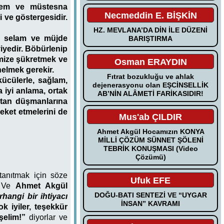
erem ve müstesna
Necmeddin E. BİŞKİN
 ve göstergesidir.
HZ. MEVLANA’DA DİN İLE DÜZENİ
k, selam ve müjde
BARIŞTIRMA
viyedir. Böbürlenip
mize şükretmek ve
Osman ERAYDIN
elmek gerekir.
Fıtrat bozukluğu ve ahlak
kücülerle, sağlam,
dejenerasyonu olan EŞCİNSELLİK
a iyi anlama, ortak
AB’NİN ALÂMETİ FARİKASIDIR!
atan düşmanlarına
reket etmelerini de
Mus'ab ÇILDIR
Ahmet Akgül Hocamızın KONYA
MİLLİ ÇÖZÜM SÜNNET ŞÖLENİ
TEBRİK KONUŞMASI (Video
Çözümü)
tanıtmak için söze
Ufuk EFE
. Ve
Ahmet Akgül
DOĞU-BATI SENTEZİ VE “UYGAR
hangi bir ihtiyacı
İNSAN” KAVRAMI
k iyiler, teşekkür
şelim!”
diyorlar ve