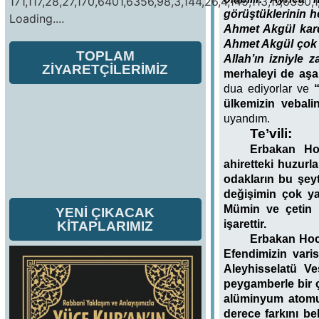
171,117,28,27,170,6401,6356,98,3,144,26,4,145,113,17,6330,1
görüştüklerinin he
Loading....
Ahmet Akgül kar
Ahmet Akgül çok 
TOPLAM
Allah’ın izniyle 
ZİYARETÇİLERİMİZ
merhaleyi de aşar
dua ediyorlar ve
ülkemizin vebali
uyandım.
Te’vili:
Erbakan Hoc
ahiretteki huzurl
odakların bu şey
değişimin çok ya
Mümin ve çetin ü
YENİ ÇIKACAK
işarettir.
KİTAPLARIMIZ
Erbakan Hoca
Efendimizin vari
Aleyhisselatü V
peygamberle bir çe
alüminyum atomuyl
derece farkını be