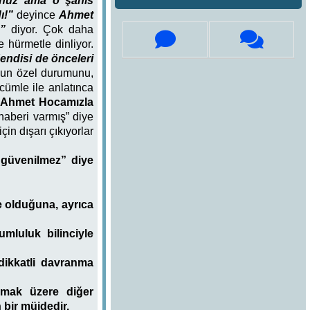
sunuz ama o şahıs
dı!”
deyince
Ahmet
”
diyor. Çok daha
 hürmetle dinliyor.
endisi de önceleri
un özel durumunu,
cümle ile anlatınca
Ahmet Hocamızla
aberi varmış” diye
in dışarı çıkıyorlar
e güvenilmez” diye
de olduğuna, ayrıca
rumluluk bilinciyle
dikkatli davranma
lmak üzere diğer
n bir müjdedir.