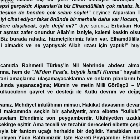
,110,12
psi gerçektir. Alparslan’la biz Elhamdülillah çok rahatız. İk
deşime de benden çok selam söyle!”
deyince
Alparslan 
iyi cihat ediyor fakat önünde bir merhale daha var Hocam,
zafere ulaşılacak, öyle değil mi?”
diye sorunca
Erbakan Ho
 aşmaz zafer onundur Allah’ın izniyle, kalemi keskin olsu
“Biz burada rahatız, hizmetçilerimiz falan var. Elhamdülil
ni almadık ve ne yaptıysak Allah rızası için yaptık!”
buyu
amızla Rahmetli Türkeş’in Nil Nehrinde abdest almal
arına, hem de
“Nil’den Fırat’a, büyük İsrail’i Kurma”
hayalin
tani amaçlarına ulaşamayacaklarına ve onların planlarını 
kında yaşanacağına; Mümin ve metin Milli Görüşçü – Mi
lkücülerin gayret ve desteği ile Kutlu devrim ve değiş
mız, Mehdiyet inkılâbının mimarı, Hakikat davasının deva
si makamında seçkin bir şahsiyettir, ama elbette “kulluk”
esselam Efendimiz son peygamberdir. Ulûhiyetten uzakl
kirge eşittir. Ama tecelli ve tezahür dereceleri elbette çeşit
a bir fantom uçağı herhalde bir değildir. Yarattıkları a
lirleyen Yüce Rabbimizdir. İşte Hazreti Peygamber Efendimiz