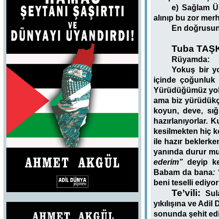
e) Sağlam Ül
alınıp bu zor merh
En doğrusun A
Tuba TAŞKI
Rüyamda:
Yokuş bir y
içinde çoğunluk 
Yürüdüğümüz yolu
ama biz yürüdükçe
koyun, deve, sığ
hazırlanıyorlar. 
kesilmekten hiç k
ile hazır bekler
yanında durur m
ederim”
deyip ke
Babam da bana
:
beni teselli ediy
Te’vili:
Sula
yıkılışına ve Adil
sonunda şehit edil