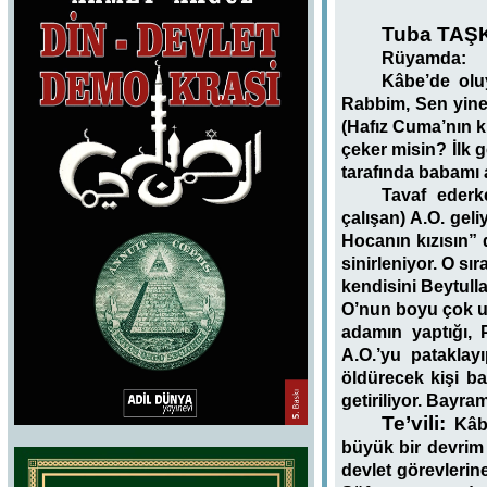
Tuba TAŞKI
Rüyamda:
Kâbe’de olu
Rabbim, Sen yine 
(Hafız Cuma’nın k
çeker misin? İlk 
tarafında babamı 
Tavaf ederke
çalışan) A.O. gel
Hocanın kızısın” 
sinirleniyor. O s
kendisini Beytull
O’nun boyu çok u
adamın yaptığı, 
A.O.’yu pataklay
öldürecek kişi b
getiriliyor. Bayr
Te’vili:
Kâb
büyük bir devrim 
devlet görevlerine