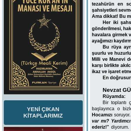
tezahürün en so
şahsiyetleri sevm
Ama dikkat! Bu mu
Her iki şahs
gönderilmesi, hakl
havalara girmek 
ayağımızı kaydırm
Bu rüya aynı
şuurlu ve huzurlu 
Milli ve Manevi 
karşı birlikte ak
ikaz ve işaret etm
En doğrusunu
Nevzat GÜ
Rüyamda:
Bir toplantı
başlayınca o biz
YENİ ÇIKAN
Hocamızı
soruyor
KİTAPLARIMIZ
var mı? Yardımcı
ederiz!”
diyorum. 