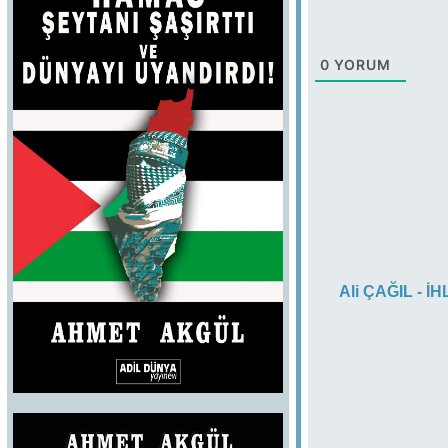
0
YORUM
Ali ÇAĞIL - İ