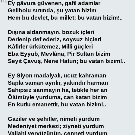
,110,12
Ey gâvura güvenen, gafil adamlar
Gelibolu sırtında, şu yatan bizim
Hem bu devlet, bu millet; bu vatan bizim!..
Dışına aldanmayın, bozuk içleri
Derlenip def ederiz, soysuz hiçleri
Kâfirler ürkütemez, Milli güçleri
Eba Eyyub, Mevlâna, Pir Sultan bizim
Seyit Çavuş, Nene Hatun; bu vatan bizim!..
Ey Siyon madalyalı, ucuz kahraman
Sapla saman ayrılır, yakındır harman
Sahipsiz sanmayın ha, tetikte her an
Ölümüyle yurduma, can katan bizim
En kutlu emanettir, bu vatan bizim!..
Gaziler ve şehitler, nimeti yurdum
Medeniyet merkezi; ziyneti yurdum
Vallahi yeryüzünün, cenneti yurdum