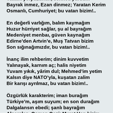
Bayrak inmez, Ezan dinmez; Yaratan Kerim
Osmanlı, Cumhuriyet; bu vatan bizim!..
En değerli varlığım, balım kaymağım
Huzur hürriyet sağlar, şu al bayrağım
Medeniyet menbaı, güven kaynağım
Edirne’den Artvin’e, Muş Tatvan bizim
Son sığınağımızdır, bu vatan bizim!..
İnanç ilim rehberim; dinim kuvvetim
Yalınayak, karnım aç; halis niyetim
Yuvam yıkık, yârim dul; Mehmed’im yetim
Kalsın diye NATO’yla, kuşatan zalim
Bir karışı ayrılmaz, bu vatan bizim!..
Özgürlük karakterim; iman burağım
Türkiye’m, aşım suyum; en son durağım
Dalgalansın ebedi; şanlı bayrağım