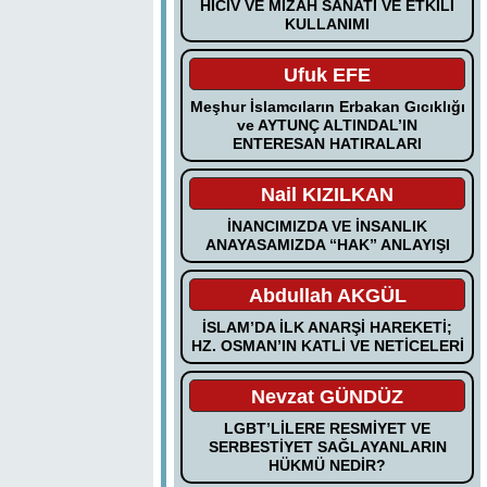
HİCİV VE MİZAH SANATI VE ETKİLİ
KULLANIMI
Ufuk EFE
Meşhur İslamcıların Erbakan Gıcıklığı
ve AYTUNÇ ALTINDAL’IN
ENTERESAN HATIRALARI
Nail KIZILKAN
İNANCIMIZDA VE İNSANLIK
ANAYASAMIZDA “HAK” ANLAYIŞI
Abdullah AKGÜL
İSLAM’DA İLK ANARŞİ HAREKETİ;
HZ. OSMAN’IN KATLİ VE NETİCELERİ
Nevzat GÜNDÜZ
LGBT’LİLERE RESMİYET VE
SERBESTİYET SAĞLAYANLARIN
HÜKMÜ NEDİR?