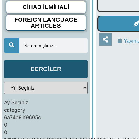
CİHAD İLMİHALİ
FOREIGN LANGUAGE
ARTICLES
Yayınl
Ne aramıştınız…
DERGİLER
Ay Seçiniz
category
6a74b91f9605c
0
0