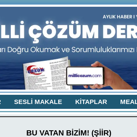
R
SESLİ MAKALE
KİTAPLAR
MEAL
BU VATAN BİZİM! (ŞİİR)