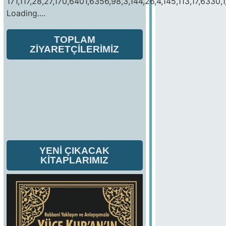
171,117,28,27,170,6401,6356,98,3,144,26,4,145,113,17,6330,1
Loading....
TOPLAM
ZİYARETÇİLERİMİZ
YENİ ÇIKACAK
KİTAPLARIMIZ