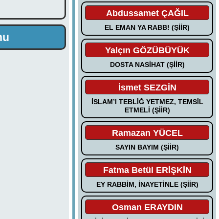
Abdussamet ÇAĞIL
EL EMAN YA RABB! (ŞİİR)
nu
Yalçın GÖZÜBÜYÜK
DOSTA NASİHAT (ŞİİR)
İsmet SEZGİN
İSLAM’I TEBLİĞ YETMEZ, TEMSİL
ETMELİ (ŞİİR)
Ramazan YÜCEL
SAYIN BAYIM (ŞİİR)
Fatma Betül ERİŞKİN
EY RABBİM, İNAYETİNLE (ŞİİR)
Osman ERAYDIN