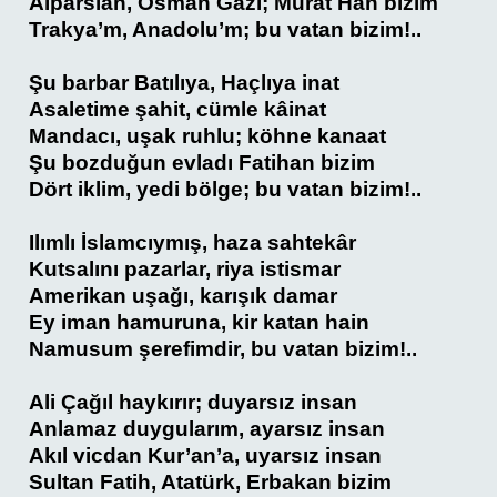
Alparslan, Osman Gazi; Murat Han bizim
Trakya’m, Anadolu’m; bu vatan bizim!..
Şu barbar Batılıya, Haçlıya inat
Asaletime şahit, cümle kâinat
Mandacı, uşak ruhlu; köhne kanaat
Şu bozduğun evladı Fatihan bizim
Dört iklim, yedi bölge; bu vatan bizim!..
Ilımlı İslamcıymış, haza sahtekâr
Kutsalını pazarlar, riya istismar
Amerikan uşağı, karışık damar
Ey iman hamuruna, kir katan hain
Namusum şerefimdir, bu vatan bizim!..
Ali Çağıl haykırır; duyarsız insan
Anlamaz duygularım, ayarsız insan
Akıl vicdan Kur’an’a, uyarsız insan
Sultan Fatih, Atatürk, Erbakan bizim