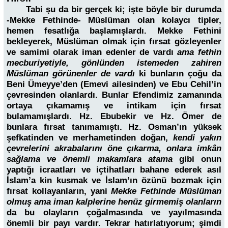
Tabi şu da bir gerçek ki; işte böyle bir durumda
-Mekke Fethinde- Müslüman olan kolaycı tipler,
hemen fesatlığa başlamışlardı. Mekke Fethini
bekleyerek, Müslüman olmak için fırsat gözleyenler
ve samimi olarak iman edenler de vardı
ama fethin
mecburiyetiyle, gönlünden istemeden zahiren
Müslüman görünenler de vardı
ki bunların çoğu da
Beni Ümeyye’den (Emevi ailesinden) ve Ebu Cehil’in
çevresinden olanlardı. Bunlar Efendimiz zamanında
ortaya çıkamamış ve intikam için fırsat
bulamamışlardı. Hz. Ebubekir ve Hz. Ömer de
bunlara fırsat tanımamıştı. Hz. Osman’ın yüksek
şefkatinden ve merhametinden doğan,
kendi yakın
çevrelerini akrabalarını öne çıkarma, onlara imkân
sağlama ve önemli makamlara atama
gibi onun
yaptığı icraatları ve içtihatları bahane ederek asıl
İslam’a kin kusmak ve İslam’ın özünü bozmak için
fırsat kollayanların, yani
Mekke Fethinde Müslüman
olmuş ama iman kalplerine henüz girmemiş olanların
da bu olayların çoğalmasında ve yayılmasında
önemli bir payı vardır. Tekrar hatırlatıyorum; şimdi