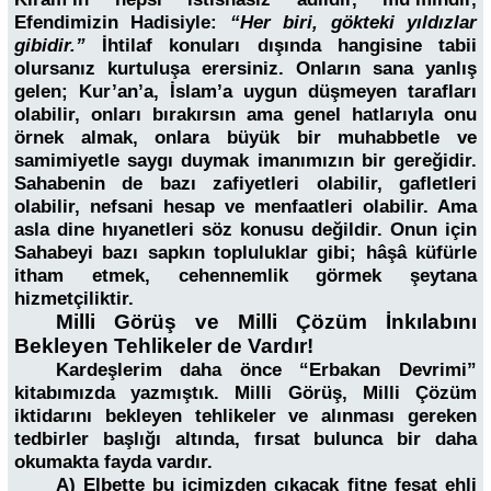
Efendimizin Hadisiyle:
“Her biri, gökteki yıldızlar
gibidir.”
İhtilaf konuları dışında hangisine tabii
olursanız kurtuluşa erersiniz. Onların sana yanlış
gelen; Kur’an’a, İslam’a uygun düşmeyen tarafları
olabilir, onları bırakırsın ama genel hatlarıyla onu
örnek almak, onlara büyük bir muhabbetle ve
samimiyetle saygı duymak imanımızın bir gereğidir.
Sahabenin de bazı zafiyetleri olabilir, gafletleri
olabilir, nefsani hesap ve menfaatleri olabilir. Ama
asla dine hıyanetleri söz konusu değildir. Onun için
Sahabeyi bazı sapkın topluluklar gibi; hâşâ küfürle
itham etmek, cehennemlik görmek şeytana
hizmetçiliktir.
Milli Görüş ve Milli Çözüm İnkılabını
Bekleyen Tehlikeler de Vardır!
Kardeşlerim daha önce “Erbakan Devrimi”
kitabımızda yazmıştık. Milli Görüş, Milli Çözüm
iktidarını bekleyen tehlikeler ve alınması gereken
tedbirler başlığı altında, fırsat bulunca bir daha
okumakta fayda vardır.
A) Elbette bu içimizden çıkacak fitne fesat ehli