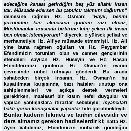
edeceğine kanaat getirdiğim beş yüz silahlı insan
var. Müsaade edersen bu çapulcu takımını dağıtırım”
demesine rağmen Hz. Osman:
“Hayır, benim
yüzümden kan akmasına gönlüm razı olmaz,
Müslümanlar arasında birbirine kılıç çeken ilk insan
ben olmak istemiyorum!”
diyerek, o yüksek şefkat ve
merhametiyle Hz. Ali’ye müsaade etmemişti. Hz. Ali
yine buna rağmen oğulları ve Hz. Peygamber
Efendimizin torunları olan ve cennet gençlerinin
efendileri sayılan Hz. Hüseyin ve Hz. Hasan
Efendilerimizi günlerce Hz. Osman’ın evinin
çevresinde nöbet tutmaya gönderdi. Bu arada
sahabeden birçok insanın, Hz. Osman’ın bu
kuşatılması karşısında, bazı hataları unutup ona
sahiplenmeleri ve açıkça destek vermeleri
gerekirken, maalesef bir kısım nefsi duygular ve
yapılan yanlışlıklara itirazlar sebebiyle;
isyancıları
haklı gören konuşmalar yapanlar
bile görülmekteydi.
Bunlar kaderin hikmeti ve tarihin cilvesidir ve
ders almamız gereken hadiselerdir ki;
hatta Hz.
Ayşe Validemiz, Efendimizin mübarek gömleğini