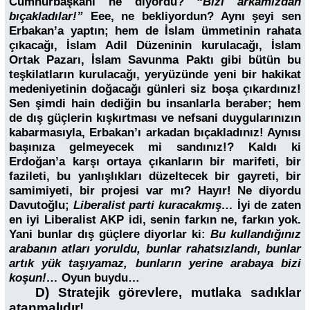
Cumhurbaşkanı ne diyordu?
“Bizi arkamızdan
bıçakladılar!”
Eee, ne bekliyordun? Aynı şeyi sen
Erbakan’a yaptın; hem de İslam ümmetinin rahata
çıkacağı, İslam Adil Düzeninin kurulacağı, İslam
Ortak Pazarı, İslam Savunma Paktı gibi bütün bu
teşkilatların kurulacağı, yeryüzünde yeni bir hakikat
medeniyetinin doğacağı günleri siz boşa çıkardınız!
Sen şimdi hain dediğin bu insanlarla beraber; hem
de dış güçlerin kışkırtması ve nefsani duygularınızın
kabarmasıyla, Erbakan’ı arkadan bıçakladınız! Aynısı
başınıza gelmeyecek mi sandınız!? Kaldı ki
Erdoğan’a karşı ortaya çıkanların bir marifeti, bir
fazileti, bu yanlışlıkları düzeltecek bir gayreti, bir
samimiyeti, bir projesi var mı? Hayır! Ne diyordu
Davutoğlu;
Liberalist parti kuracakmış…
İyi de zaten
en iyi Liberalist AKP idi, senin farkın ne, farkın yok.
Yani bunlar dış güçlere diyorlar ki:
Bu kullandığınız
arabanın atları yoruldu, bunlar rahatsızlandı, bunlar
artık yük taşıyamaz, bunların yerine arabaya bizi
koşun!…
Oyun buydu…
D) Stratejik görevlere, mutlaka sadıklar
atanmalıdır!..