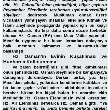
bile; Hz. Cebrail’in falan gelmediğini, böyle şeylerin
Peygamber Efendimiz tarafından uyduruluverdiğini
söylüyor”
dedirterek, Müslüman olmak üzere
vicdanları yumuşayan insanları ellerinde tutmak ve
İslam aleyhinde propaganda yapmak için bu kişiyi
kullanmışlardı. Bu kişi daha sonra sözde tövbekâr
olunca Hz. Osman (RA) onu Mısır Valisi yapmıştı.
Mısır’da uygunsuz bir kısım icraatları dolayısıyla
halk memnun kalmamış ve huzursuzluklar
başlamıştı.
Hz. Osman’ın Evinin Kuşatılması ve
Hunharca Katlolunması!
Ve zaten belirttiğimiz gibi, fitne kumkuması
onun şahsında Hz. Osman aleyhinde bir kampanyaya
dönüşmüş durumdaydı. Derken birkaç yüz kişi
Mısır’dan çıktılar, yollardan kendilerine kattıkları ve
bir kısım şeyler va’ad ederek aldattıkları insanlarla
beraber birkaç bin kişiyi bulan bir anarşist ekip
Medine’de Hz. Osman Efendimizin evini kuşattılar.
Hz. Ali Efendimiz defalarca Hz. Osman’a gitti.
“Ya
Emîrü’l-mü’minîn, şu anda benimle birlikte hareket