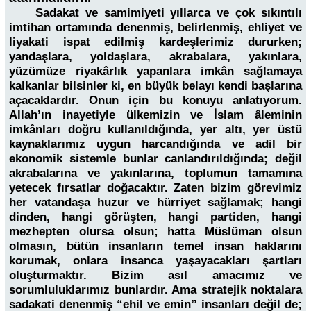
Sadakat ve samimiyeti yıllarca ve çok sıkıntılı
imtihan ortamında denenmiş, belirlenmiş, ehliyet ve
liyakati ispat edilmiş kardeşlerimiz dururken;
yandaşlara, yoldaşlara, akrabalara, yakınlara,
yüzümüze riyakârlık yapanlara imkân sağlamaya
kalkanlar bilsinler ki, en büyük belayı kendi başlarına
açacaklardır. Onun için bu konuyu anlatıyorum.
Allah’ın inayetiyle ülkemizin ve İslam âleminin
imkânları doğru kullanıldığında, yer altı, yer üstü
kaynaklarımız uygun harcandığında ve adil bir
ekonomik sistemle bunlar canlandırıldığında; değil
akrabalarına ve yakınlarına, toplumun tamamına
yetecek fırsatlar doğacaktır. Zaten bizim görevimiz
her vatandaşa huzur ve hürriyet sağlamak; hangi
dinden, hangi görüşten, hangi partiden, hangi
mezhepten olursa olsun; hatta Müslüman olsun
olmasın, bütün insanların temel insan haklarını
korumak, onlara insanca yaşayacakları şartları
oluşturmaktır. Bizim asıl amacımız ve
sorumluluklarımız bunlardır. Ama stratejik noktalara
sadakati denenmiş “ehil ve emin” insanları değil de;