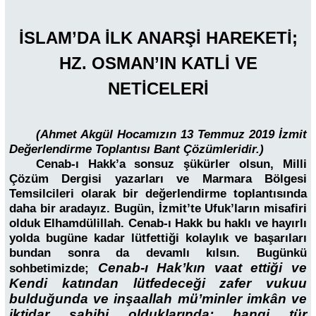
İSLAM’DA İLK ANARŞİ HAREKETİ;
HZ. OSMAN’IN KATLİ VE
NETİCELERİ
(Ahmet Akgül Hocamızın 13 Temmuz 2019 İzmit
Değerlendirme Toplantısı Bant Çözümleridir.)
Cenab-ı Hakk’a sonsuz şükürler olsun, Milli
Çözüm Dergisi yazarları ve Marmara Bölgesi
Temsilcileri olarak bir değerlendirme toplantısında
daha bir aradayız. Bugün, İzmit’te Ufuk’ların misafiri
olduk Elhamdülillah. Cenab-ı Hakk bu haklı ve hayırlı
yolda bugüne kadar lütfettiği kolaylık ve başarıları
bundan sonra da devamlı kılsın. Bugünkü
Cenab-ı Hak’kın vaat ettiği ve
sohbetimizde;
Kendi katından lütfedeceği zafer vukuu
bulduğunda ve inşaallah mü’minler imkân ve
iktidar sahibi olduklarında; hangi tür