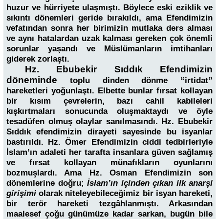
huzur ve hürriyete ulaşmıştı. Böylece eski eziklik ve
sıkıntı dönemleri geride bırakıldı, ama Efendimizin
vefatından sonra her birimizin mutlaka ders alması
ve aynı hatalardan uzak kalması gereken çok önemli
sorunlar yaşandı ve Müslümanların imtihanları
giderek zorlaştı.
Hz. Ebubekir Sıddık Efendimizin
döneminde
toplu dinden dönme “irtidat”
hareketleri yoğunlaştı. Elbette bunlar fırsat kollayan
bir kısım çevrelerin, bazı cahil kabileleri
kışkırtmaları sonucunda oluşmaktaydı ve öyle
tesadüfen olmuş olaylar sanılmasındı. Hz. Ebubekir
Sıddık efendimizin dirayeti sayesinde bu isyanlar
bastırıldı. Hz. Ömer Efendimizin ciddi tedbirleriyle
İslam’ın adaleti her tarafta insanlara güven sağlamış
ve fırsat kollayan münafıkların oyunlarını
bozmuşlardı. Ama Hz. Osman Efendimizin son
dönemlerine doğru;
İslam’ın içinden çıkan ilk anarşi
girişimi
olarak niteleyebileceğimiz bir isyan hareketi,
bir terör hareketi tezgâhlanmıştı. Arkasından
maalesef çoğu günümüze kadar sarkan, bugün bile