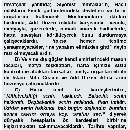
fırsatçılar yanında; Siyonist mihrakların, Haçlı
odakların kendi güdümlerindeki devletleri ve terör
örgütlerini kullanarak Müslümanların iktidarı
hakkında, Adil Düzen inkılabı karşısında; basınla,
medyayla, gazetelerle, olmadı anarşik hadiselerle,
hatta savaşları körükleyerek bunu durdurmaya
çalışacaklardır. Yoksa hemen teslime
yanaşmayacaklar, “ne yapalım elimizden gitti” deyip
razı olmayacaklardır.
B) Ve yine dış güçler kendi emirlerindeki mason
locaları, mafya teşkilatları, hatta içimize sızıp
kontrolüne aldıkları tarikatlar, medya organları eli ile
de İslam, Milli Çözüm ve Adil Düzen iktidarlarını
bozmaya çalışacaklardır.
C) Hatta kendi öz kardeşlerimize;
“Milletvekilliği senin hakkındı, Bakanlık senin
hakkındı, Başbakanlık senin hakkındı, filan imkân,
iktidar senin hakkındı, bak bugün dışlandın, bundan
sonra tavrını ortaya koy, tarafını seç!”
diyerek
dünyalık hesaplarla öz kardeşleri birbirine
kışkırtmaktan sakınmayacaklardır. Tarihte yaptılar,