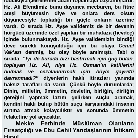
iddiasıyla çevrelerine adam toplamaya başlamışlardı.
Hz. Ali Efendimiz bunu duyunca mecburen, bu fitne
ateşi büyümesin diye ve onlara ders olsun
düşüncesiyle topladığı bir güçle onların üzerine
vardı. O sırada Hz. Ayşe validemiz de bir devenin
hörgücü üzerinde özel yapılan bir muhafaza (hevdeç)
içinde bulunmaktaydı. Hz. Ayşe validemizin bindiği
deve sürekli konuşulduğu için bu olaya
Cemel
Vak’ası
denmiş, bu olay böyle anılmıştı. Tabi o
sırada:
“İyi de burada bizi bastırmak için güç bulan,
toplayan Hz. Ali, niye Hz. Osman’ın katillerini
bulmak ve cezalandırmak için böyle gayretli
davranmadı?”
diyenlerin haklı itirazları yanında
haksız tarafları da vardı. Çünkü böyle durumlarda;
Dinin, milletin, ümmetin, devletin, birliğin, dirliğin
gereğini yapmak lazım gelirken suçlu aramak,
kendini haklı bulup bütün suçu karşısındaki insanın
sırtına atmak kolaycılıktır ve sonunda ümmetin
felaketine yol açacaktır.
Mekke Fethinde Müslüman Olanların
Fırsatçılığı ve Ebu Cehil Yandaşlarının İntikam
Hırsı!