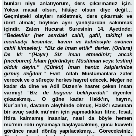
bunları niye anlatıyorum, ders çıkarmamız için.
Yoksa masal olsun, hikâye olsun diye değil…
Geçmişteki olayları nakletmek, ders çıkarmak ve
ibret almak; böylece aynı yanlışlardan sakınmak
içindir. Zaten Hucurat Suresinin 14. Ayetinde:
“Bedeviler
(her asırdaki cahil, gafil, taklitçi ve
menfaatçi kesimler;
kavim ve kabilesiyle övünen
cahil kimseler): “Biz de iman ettik” derler. (Onlara)
De ki: “(Hayır) Siz iman etmediniz; ancak
(mecburen) İslam (görünüşte Müslüman veya teslim)
olduk deyin.” (Çünkü) İman henüz kalplerinize
girmiş değildir.”
Evet, Allah Müslümanlara zafer
verecek ve o süreçte herkes hayret edecek. Meğer ne
kadar da dine ve Adil Düzen’e hasret çeken insan
varmış!
“Biz de bugünü bekliyorduk”
diyenler
çıkacakmış… O güne kadar Hakk’ın, hayrın,
Kur’an’ın, davanın aleyhinde olmuş, Hakk’ı savunan
bir avuç sadık mü’min için yapmadıkları fitne, fesat,
iftira kalmamış insanlar, nasıl da böyle hemen
mü’min rolü oynamaya başlayacakmış, gücü kuvveti
görünce nasıl dönüş yapılacakmış… Göreceksiniz.