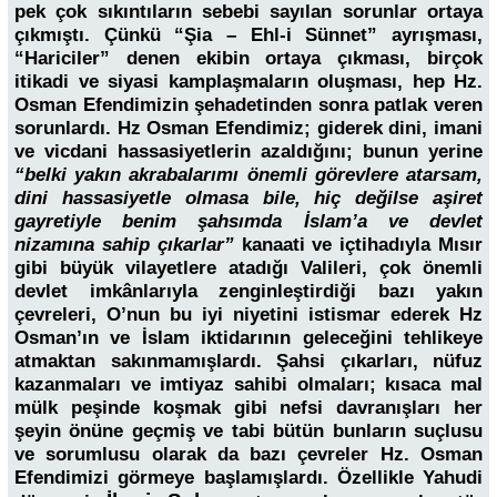
pek çok sıkıntıların sebebi sayılan sorunlar ortaya
çıkmıştı. Çünkü “Şia – Ehl-i Sünnet” ayrışması,
“Hariciler” denen ekibin ortaya çıkması, birçok
itikadi ve siyasi kamplaşmaların oluşması, hep Hz.
Osman Efendimizin şehadetinden sonra patlak veren
sorunlardı. Hz Osman Efendimiz; giderek dini, imani
ve vicdani hassasiyetlerin azaldığını; bunun yerine
“belki yakın akrabalarımı önemli görevlere atarsam,
dini hassasiyetle olmasa bile, hiç değilse aşiret
gayretiyle benim şahsımda İslam’a ve devlet
nizamına sahip çıkarlar”
kanaati ve içtihadıyla Mısır
gibi büyük vilayetlere atadığı Valileri, çok önemli
devlet imkânlarıyla zenginleştirdiği bazı yakın
çevreleri, O’nun bu iyi niyetini istismar ederek Hz
Osman’ın ve İslam iktidarının geleceğini tehlikeye
atmaktan sakınmamışlardı. Şahsi çıkarları, nüfuz
kazanmaları ve imtiyaz sahibi olmaları; kısaca mal
mülk peşinde koşmak gibi nefsi davranışları her
şeyin önüne geçmiş ve tabi bütün bunların suçlusu
ve sorumlusu olarak da bazı çevreler Hz. Osman
Efendimizi görmeye başlamışlardı. Özellikle Yahudi