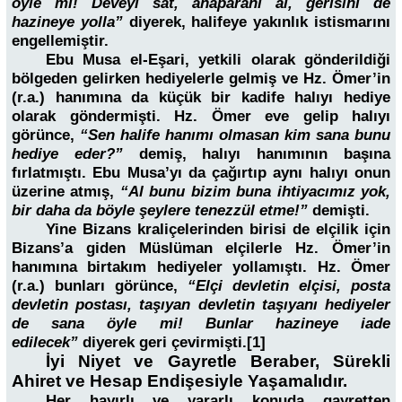
öyle mi! Deveyi sat, anaparanı al, gerisini de
hazineye yolla”
diyerek, halifeye yakınlık istismarını
engellemiştir.
Ebu Musa el-Eşari, yetkili olarak gönderildiği
bölgeden gelirken hediyelerle gelmiş ve Hz. Ömer’in
(r.a.) hanımına da küçük bir kadife halıyı hediye
olarak göndermişti. Hz. Ömer eve gelip halıyı
görünce,
“Sen halife hanımı olmasan kim sana bunu
hediye eder?”
demiş, halıyı hanımının başına
fırlatmıştı. Ebu Musa’yı da çağırtıp aynı halıyı onun
üzerine atmış,
“Al bunu bizim buna ihtiyacımız yok,
bir daha da böyle şeylere tenezzül etme!”
demişti.
Yine Bizans kraliçelerinden birisi de elçilik için
Bizans’a giden Müslüman elçilerle Hz. Ömer’in
hanımına birtakım hediyeler yollamıştı. Hz. Ömer
(r.a.) bunları görünce,
“Elçi devletin elçisi, posta
devletin postası, taşıyan devletin taşıyanı hediyeler
de sana öyle mi! Bunlar hazineye iade
edilecek”
diyerek geri çevirmişti.[1]
İyi Niyet ve Gayretle Beraber, Sürekli
Ahiret ve Hesap Endişesiyle Yaşamalıdır.
Her hayırlı ve yararlı konuda gayretten