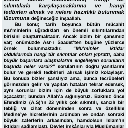
sıkıntılarla karşılaşacaklarına ve hangi
tedbirleri almak ve nelere hazırlıklı bulunmak
lüzumuna
değineceğiz inşaallah.
Bu konu; tarih boyunca bütün mücahit
mü’minlerin uğradıkları en önemli sıkıntılarından
birisini oluşturmaktadır. Ancak bizim bir şansımız
var; önümüzde Asr-ı Saadet’ten bugüne yüzlerce
örnek bulunmaktadır.
“Mü’minler iktidar
olduklarında hangi tür sıkıntılar onları yıprattı, daha
büyük başarılara ulaşmalarını engelleyen sorunların
başında neler vardı?”
sorularının doğru yanıtlarını
bulur ve gerekli tedbirleri alırsak işimiz kolaylaşır.
Bu konuda bizler şanslıyız ama, bunca tecrübeleri
görmezden gelir ve yapılan hataları tekrar edersek,
aynı sorunlar bizim için de büyük zorluklara yol
açacaktır; bundan Allah’a sığınıyoruz. Bakınız önce
Efendimiz (A.S)’ın 23 yıllık çok sıkıntılı, sancılı bir
tebliğ ve cihat döneminden sonra ve özellikle
Medine’ye hicretlerinin ardından ve ondan sonraki
büyük zaferlerin arkasından, hamdolsun İslam’ın
iktidarı sağlamlaştı. Devlet imkânlarıyla Müslümanlar