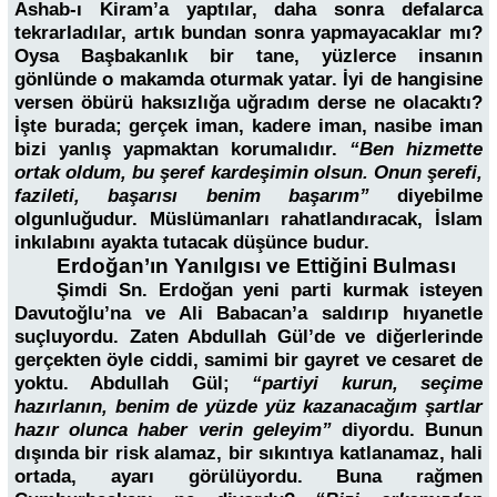
Ashab-ı Kiram’a yaptılar, daha sonra defalarca
tekrarladılar, artık bundan sonra yapmayacaklar mı?
Oysa Başbakanlık bir tane, yüzlerce insanın
gönlünde o makamda oturmak yatar. İyi de hangisine
versen öbürü haksızlığa uğradım derse ne olacaktı?
İşte burada; gerçek iman, kadere iman, nasibe iman
bizi yanlış yapmaktan korumalıdır.
“Ben hizmette
ortak oldum, bu şeref kardeşimin olsun. Onun şerefi,
fazileti, başarısı benim başarım”
diyebilme
olgunluğudur. Müslümanları rahatlandıracak, İslam
inkılabını ayakta tutacak düşünce budur.
Erdoğan’ın Yanılgısı ve Ettiğini Bulması
Şimdi Sn. Erdoğan yeni parti kurmak isteyen
Davutoğlu’na ve Ali Babacan’a saldırıp hıyanetle
suçluyordu. Zaten Abdullah Gül’de ve diğerlerinde
gerçekten öyle ciddi, samimi bir gayret ve cesaret de
yoktu. Abdullah Gül;
“partiyi kurun, seçime
hazırlanın, benim de yüzde yüz kazanacağım şartlar
hazır olunca haber verin geleyim”
diyordu. Bunun
dışında bir risk alamaz, bir sıkıntıya katlanamaz, hali
ortada, ayarı görülüyordu. Buna rağmen