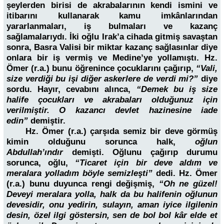
şeylerden birisi de akrabalarının kendi ismini ve
itibarını kullanarak kamu imkânlarından
yararlanmaları, iş bulmaları ve kazanç
sağlamalarıydı. İki oğlu Irak’a cihada gitmiş savaştan
sonra, Basra Valisi bir miktar kazanç sağlasınlar diye
onlara bir iş vermiş ve Medine’ye yollamıştı. Hz.
Ömer (r.a.) bunu öğrenince çocuklarını çağırıp,
“Vali,
size verdiği bu işi diğer askerlere de verdi mi?”
diye
sordu. Hayır, cevabını alınca,
“Demek bu iş size
halife çocukları ve akrabaları olduğunuz için
verilmiştir. O kazancı devlet hazinesine iade
edin”
demiştir.
Hz. Ömer (r.a.) çarşıda semiz bir deve görmüş
kimin olduğunu sorunca halk,
oğlun
Abdullah’ındır
demişti. Oğlunu çağırıp durumu
sorunca, oğlu,
“Ticaret için bir deve aldım ve
meralara yolladım böyle semizleşti”
dedi. Hz. Ömer
(r.a.) bunu duyunca rengi değişmiş,
“Oh ne güzel!
Deveyi meralara yolla, halk da bu halifenin oğlunun
devesidir, onu yedirin, sulayın, aman iyice ilgilenin
desin, özel ilgi göstersin, sen de bol bol kâr elde et