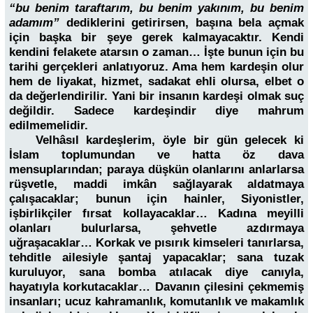
“bu benim taraftarım, bu benim yakınım, bu benim
adamım”
dediklerini getirirsen, başına bela açmak
için başka bir şeye gerek kalmayacaktır. Kendi
kendini felakete atarsın o zaman… İşte bunun için bu
tarihi gerçekleri anlatıyoruz. Ama hem kardeşin olur
hem de liyakat, hizmet, sadakat ehli olursa, elbet o
da değerlendirilir. Yani bir insanın kardeşi olmak suç
değildir. Sadece kardeşindir diye mahrum
edilmemelidir.
Velhâsıl kardeşlerim, öyle bir gün gelecek ki
İslam toplumundan ve hatta öz dava
mensuplarından; paraya düşkün olanlarını anlarlarsa
rüşvetle, maddi imkân sağlayarak aldatmaya
çalışacaklar; bunun için hainler, Siyonistler,
işbirlikçiler fırsat kollayacaklar… Kadına meyilli
olanları bulurlarsa, şehvetle azdırmaya
uğraşacaklar… Korkak ve pısırık kimseleri tanırlarsa,
tehditle ailesiyle şantaj yapacaklar; sana tuzak
kuruluyor, sana bomba atılacak diye canıyla,
hayatıyla korkutacaklar… Davanın çilesini çekmemiş
insanları; ucuz kahramanlık, komutanlık ve makamlık