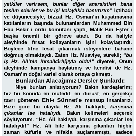
yetkiler verirsem, bunlar diğer anarşistleri bana
teslim ederler ve bu işi kolaylıkla bastırırım”
içtihadı
ve düşüncesiyle, bizzat Hz. Osman’ın kuşatmasına
katılanların başında bulunanlardan Muhammed Bin
Ebu Bekir’i ordu komutanı yaptı, Malik Bin Eşter’i
başka önemli bir göreve atadı. Bu da haliyle
aleyhinde fırsat kollayanların işini kolaylaştırdı.
Böylece fitne fesat çıkarmak isteyenlere bahane
doğmuş olmaktaydı. Zaten Hz. Muaviye, sürekli;
“bu
iş Hz. Ali’nin ihmalkârlığıyla oldu!”
diyerek, Onun
aleyhinde kampanya başlatmış ve kendisi de Hz.
Osman’ın doğal varisi olarak ortaya çıkmıştı.
Bunlardan Alacağımız Dersler Şunlardı:
Niye bunları anlatıyorum? Bakın kardeşlerim;
biz bu konuda en mutedil, en dürüst, en gerçekçi
Ehl-i Sünnet’e
tavrı gösteren
mensup insanlarız.
Bize göre bu olayda Hz. Ali haklıydı,
karşısına
çıkanlar ise hatalıydı.
Bakın kelimeleri seçerek
söylüyorum. “Hz. Ali haklıydı, karşısına çıkanlar ise
hatalıydı!” Hz. Ali bile karşısına çıkanları hiçbir
zaman küfürle ve nifakla suçlamamıştı, sadece