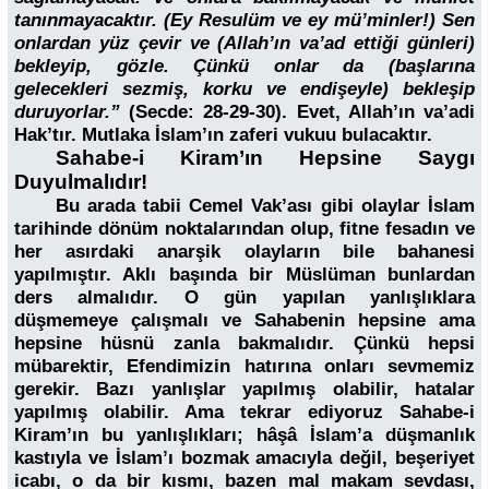
tanınmayacaktır. (Ey Resulüm ve ey mü’minler!) Sen
onlardan yüz çevir ve (Allah’ın va’ad ettiği günleri)
bekleyip, gözle. Çünkü onlar da (başlarına
gelecekleri sezmiş, korku ve endişeyle) bekleşip
duruyorlar.”
(Secde: 28-29-30). Evet, Allah’ın va’adi
Hak’tır. Mutlaka İslam’ın zaferi vukuu bulacaktır.
Sahabe-i Kiram’ın Hepsine Saygı
Duyulmalıdır!
Bu arada tabii Cemel Vak’ası gibi olaylar İslam
tarihinde dönüm noktalarından olup, fitne fesadın ve
her asırdaki anarşik olayların bile bahanesi
yapılmıştır. Aklı başında bir Müslüman bunlardan
ders almalıdır. O gün yapılan yanlışlıklara
düşmemeye çalışmalı ve Sahabenin hepsine ama
hepsine hüsnü zanla bakmalıdır. Çünkü hepsi
mübarektir, Efendimizin hatırına onları sevmemiz
gerekir. Bazı yanlışlar yapılmış olabilir, hatalar
yapılmış olabilir. Ama tekrar ediyoruz Sahabe-i
Kiram’ın bu yanlışlıkları; hâşâ İslam’a düşmanlık
kastıyla ve İslam’ı bozmak amacıyla değil, beşeriyet
icabı, o da bir kısmı, bazen mal makam sevdası,