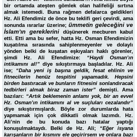
bir ortamda ateşten gömlek olan halifeliği sırtına
almak istemedi. Buna rağmen defalarca geldikleri
Hz. Ali Efendimiz de önce bu teklifi geri çevirdi, ama
ümmetin geleceğini ve
sonunda ısrarlar üzerine;
İslam’ın gereklerini
düşünerek mecburen kabul
etti. Etti ama bu sefer, hatta Hz. Osman Efendimizin
kuşatılma sırasında sahiplenmeyenler ve dolaylı
yönden belki de kuşatan eşkıyaları haklı görenler,
şimdi Hz. Ali Efendimize:
“Haydi Osman’ın
intikamını al!”
diye sıkıştırmaya başladılar. Hz. Ali
ise;
“Daha yeni iş başına geldik, fesat ehlinin ve
fitnecilerin henüz tespitini yapamadık. Hepsini
birden bastıracak ve bunların fitnesini sonlandıracak
tedbirleri almak biraz zaman ister”
demişti.
Ama
bazıları:
“Artık beklemenin anlamı yok, bir an evvel
Hz. Osman’ın intikamını al ve suçluları cezalandır”
diye sıkıştırmışlardı. Böyle zor durumlarda hata
yapmamak için çok dikkatli olmak lazımdı. Hz.
Ali’nin de bu konuda bazı hatalar yaptığı
konuşulmaktaydı. Belki de Hz. Ali;
“Eğer isyana
karışanların bir kısmını ele geçirirsem ve onlara bazı