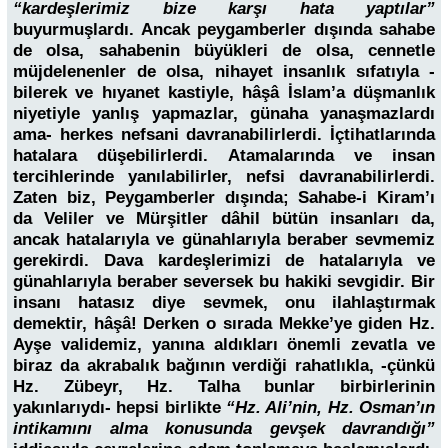
“kardeşlerimiz bize karşı hata yaptılar”
buyurmuşlardı. Ancak peygamberler dışında sahabe
de olsa, sahabenin büyükleri de olsa, cennetle
müjdelenenler de olsa, nihayet insanlık sıfatıyla -
bilerek ve hıyanet kastiyle, hâşâ İslam’a düşmanlık
niyetiyle yanlış yapmazlar, günaha yanaşmazlardı
ama- herkes nefsani davranabilirlerdi. İçtihatlarında
hatalara düşebilirlerdi. Atamalarında ve insan
tercihlerinde yanılabilirler, nefsi davranabilirlerdi.
Zaten biz, Peygamberler dışında; Sahabe-i Kiram’ı
da Veliler ve Mürşitler dâhil bütün insanları da,
ancak hatalarıyla ve günahlarıyla beraber sevmemiz
gerekirdi. Dava kardeşlerimizi de hatalarıyla ve
günahlarıyla beraber seversek bu hakiki sevgidir. Bir
insanı hatasız diye sevmek, onu ilahlaştırmak
demektir, hâşâ! Derken o sırada Mekke’ye giden Hz.
Ayşe validemiz, yanına aldıkları önemli zevatla ve
biraz da akrabalık bağının verdiği rahatlıkla, -çünkü
Hz. Zübeyr, Hz. Talha bunlar birbirlerinin
yakınlarıydı- hepsi birlikte
“Hz. Ali’nin, Hz. Osman’ın
intikamını alma konusunda gevşek davrandığı”