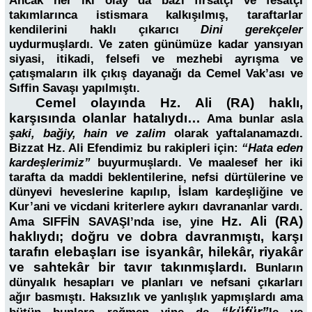
Ancak her iki olay da bazı fırsatçı ve fesatçı
takımlarınca istismara kalkışılmış, taraftarlar
kendilerini haklı çıkarıcı
Dini gerekçeler
uydurmuşlardı. Ve zaten günümüze kadar yansıyan
siyasi, itikadi, felsefi ve mezhebi ayrışma ve
çatışmaların ilk çıkış dayanağı da Cemel Vak’ası ve
Sıffin Savaşı yapılmıştı.
Cemel olayında Hz. Ali (RA) haklı,
karşısında olanlar hatalıydı…
Ama bunlar asla
şaki, bağiy, hain ve zalim
olarak yaftalanamazdı.
Bizzat Hz. Ali Efendimiz bu rakipleri için:
“Hata eden
kardeşlerimiz”
buyurmuşlardı. Ve maalesef her iki
tarafta da maddi beklentilerine, nefsi dürtülerine ve
dünyevi heveslerine kapılıp, İslam kardeşliğine ve
Kur’ani ve vicdani kriterlere aykırı davrananlar vardı.
Hz. Ali (RA)
Ama SIFFİN SAVAŞI’nda ise, yine
haklıydı; doğru ve dobra davranmıştı, karşı
tarafın elebaşları ise isyankâr, hilekâr, riyakâr
ve sahtekâr bir tavır takınmışlardı.
Bunların
dünyalık hesapları ve planları ve nefsani çıkarları
ağır basmıştı. Haksızlık ve yanlışlık yapmışlardı ama
“küfür”