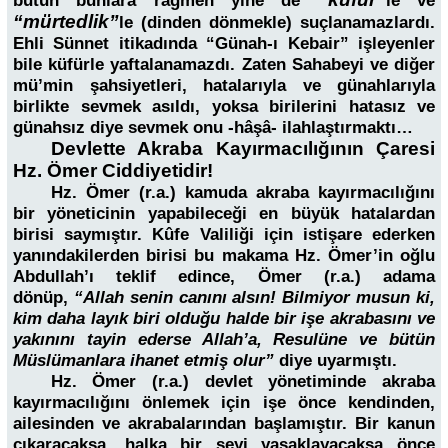
bütün bunlara rağmen yine de
le ve
“mürtedlik”
le (dinden dönmekle) suçlanamazlardı.
Ehli Sünnet itikadında “Günah-ı Kebair” işleyenler
bile küfürle yaftalanamazdı. Zaten Sahabeyi ve diğer
mü’min şahsiyetleri, hatalarıyla ve günahlarıyla
birlikte sevmek asıldı, yoksa birilerini hatasız ve
günahsız diye sevmek onu -hâşâ- ilahlaştırmaktı…
Devlette Akraba Kayırmacılığının Çaresi
Hz. Ömer Ciddiyetidir!
Hz. Ömer (r.a.) kamuda akraba kayırmacılığını
bir yöneticinin yapabileceği en büyük hatalardan
birisi saymıştır. Kûfe Valiliği için istişare ederken
yanındakilerden birisi bu makama Hz. Ömer’in oğlu
Abdullah’ı teklif edince, Ömer (r.a.) adama
dönüp,
“Allah senin canını alsın! Bilmiyor musun ki,
kim daha layık biri olduğu halde bir işe akrabasını ve
yakınını tayin ederse Allah’a, Resulüne ve bütün
Müslümanlara ihanet etmiş olur”
diye uyarmıştı.
Hz. Ömer (r.a.) devlet yönetiminde akraba
kayırmacılığını önlemek için işe önce kendinden,
ailesinden ve akrabalarından başlamıştır. Bir kanun
çıkaracaksa, halka bir şeyi yasaklayacaksa önce