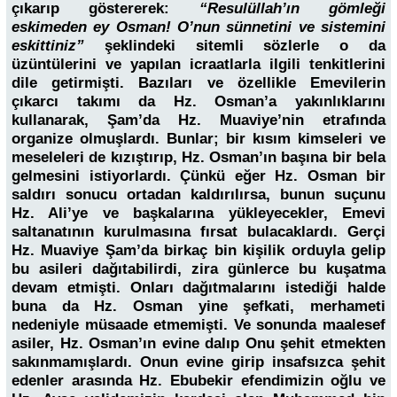
çıkarıp göstererek:
“Resulüllah’ın gömleği
eskimeden ey Osman! O’nun sünnetini ve sistemini
eskittiniz”
şeklindeki sitemli sözlerle o da
üzüntülerini ve yapılan icraatlarla ilgili tenkitlerini
dile getirmişti. Bazıları ve özellikle Emevilerin
çıkarcı takımı da Hz. Osman’a yakınlıklarını
kullanarak, Şam’da Hz. Muaviye’nin etrafında
organize olmuşlardı. Bunlar; bir kısım kimseleri ve
meseleleri de kızıştırıp, Hz. Osman’ın başına bir bela
gelmesini istiyorlardı. Çünkü eğer Hz. Osman bir
saldırı sonucu ortadan kaldırılırsa, bunun suçunu
Hz. Ali’ye ve başkalarına yükleyecekler, Emevi
saltanatının kurulmasına fırsat bulacaklardı. Gerçi
Hz. Muaviye Şam’da birkaç bin kişilik orduyla gelip
bu asileri dağıtabilirdi, zira günlerce bu kuşatma
devam etmişti. Onları dağıtmalarını istediği halde
buna da Hz. Osman yine şefkati, merhameti
nedeniyle müsaade etmemişti. Ve sonunda maalesef
asiler, Hz. Osman’ın evine dalıp Onu şehit etmekten
sakınmamışlardı. Onun evine girip insafsızca şehit
edenler arasında Hz. Ebubekir efendimizin oğlu ve