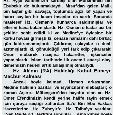
Hz. Ayşe validemizin kardeşi olan Muhammed bin
Ebubekir de bulunmaktaydı. Mısır’dan gelen Malik
bin Eşter gibi savaşçı, toplumda ağzı laf yapan ve
hatırı sayılan bir kısım insanlar da vardı. Sonunda
maalesef Hz. Osman’a hunharca saldırmışlar ve
ellerini kana bulamışlardı. Hz. Osman o kadar acı bir
şekilde şehit edildi ki ve Medine’ye öylesine bir
korku havası girmişti ki, cenaze namazını dahi birkaç
gün kıldıramamışlardı. Çıldırmış eşkıyalar o denli
azıtmışlardı ki, gömüldüğü yeri fark edip çıkararak;
Onun mübarek naaşına hakaretler, işkenceler
yapmışlardı. İslam tarihinde ilk önemli anarşi olayı
dememizin nedeni artık anlaşılmış olmalıydı.
Hz. Ali’nin (RA) Halifeliği Kabul Etmeye
Mecbur Kalması
Ancak böyle kalmadı. Hemen arkasından,
Medine halkının bazıları ve isyancıların elebaşları; o
zaman Aşere-i Mübeşşere’den hayatta olan ve Hz.
Ömer Efendimizin kendi yerine halife tayin etmek
için şûraya seçtiği zâtlardan Sa’d Bin Ebu Vakkas
Hazretlerine, Hz. Zubeyir’e, Hz. Talha’ya vardılar,
“Sen Halife ol!”
teklifini sundular… Ama kimse böyle