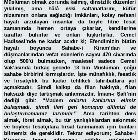
Müslüman olmak zorunda kalmış, dinsizlik düzenleri
yıkılmış, ama hâlâ eski saltanatlarını, küfür
nizamının onlara sağladığı imkânları, kolay nefsani
hayatı arzulayan insanlar da böyle fitne fesat
zamanında hemen ortaya çıkarlar, kendilerine
taraftar bulurlar ve onları kışkırtırlar. Cemel
Hadisesi’nde ne kadar acıdır ki; Efendimizin bütün
hayatı boyunca Sahabe-i Kiram’dan ve
düşmanlarından vefat edenlerin sayısı 470 civarında
olup 500’ü bulmazken, maalesef sadece Cemel
Vak’asında birkaç gecede 13 bin Müslüman, çoğu
sahabe birbirini kırmışlardır. İşte münafıklık, fesatlık
ve fırsatçılık bu kadar tehlikeli tahribatlara yol
açmaktadır. Şimdi kalkıp da filan haklıydı, filan
haksızdı diye tartışmak anlamsızdır. İmam-ı Şafi’nin
dediği gibi: “Madem
onların kanlarına elimiz
bulaşmadı, şimdi ileri geri konuşup dilimizi de
bulaştırmamamız lazımdır!
” Ama tarihten ders
almak, ibret almak, bu tür yanlışlıklardan sakınmak
ve böylesi fesatçılara fırsat tanımamak için bunları
bilmemiz de gereklidir. Tekrar ediyorum; Sahabe-i
Kiram’ın hepsi istisnasız adildir, mü’mindir,