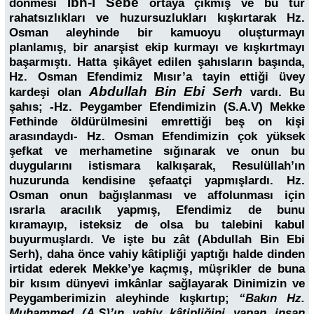
İbn-i Sebe
dönmesi
ortaya çıkmış ve bu tür
rahatsızlıkları ve huzursuzlukları kışkırtarak Hz.
Osman aleyhinde bir kamuoyu oluşturmayı
planlamış, bir anarşist ekip kurmayı ve kışkırtmayı
başarmıştı. Hatta şikâyet edilen şahısların başında,
Hz. Osman Efendimiz Mısır’a tayin ettiği üvey
Abdullah Bin Ebi Serh
kardeşi olan
vardı. Bu
şahıs; -Hz. Peygamber Efendimizin (S.A.V) Mekke
Fethinde öldürülmesini emrettiği beş on kişi
arasındaydı- Hz. Osman Efendimizin çok yüksek
şefkat ve merhametine sığınarak ve onun bu
duygularını istismara kalkışarak, Resulüllah’ın
huzurunda kendisine şefaatçi yapmışlardı. Hz.
Osman onun bağışlanması ve affolunması için
ısrarla aracılık yapmış, Efendimiz de bunu
kıramayıp, isteksiz de olsa bu talebini kabul
buyurmuşlardı. Ve işte bu zât (Abdullah Bin Ebi
Serh), daha önce vahiy kâtipliği yaptığı halde dinden
irtidat ederek Mekke’ye kaçmış, müşrikler de buna
bir kısım dünyevi imkânlar sağlayarak Dinimizin ve
Peygamberimizin aleyhinde kışkırtıp;
“Bakın Hz.
Muhammed (A.S)’ın vahiy kâtipliğini yapan insan