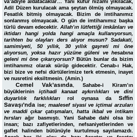
va’adiyle aldatacaklar… Yani küfür nizamı yıkılacak,
Adil Düzen kurulacak ama şeytan ölmüş olmayacak.
Fesatlık bitmiş olmayacak. Bizim de imtihanımız
sonlanmış olmayacak. O gün de imtihanımız başka
türlü devam edecektir.
Allah’ın lütfettiği imkânları ve
iktidarı hangi yolda hangi amaçla kullanıyorsun,
tarihten bu olayları ders alıyor musun? Sadakati,
samimiyeti, 50 yıllık, 30 yıllık gayreti mi öne
alıyorsun, yoksa hazır yüzüne güleni ve hesabına
geleni mi öne çıkarıyorsun?
Bütün bunlar da bizim
imtihanımız olarak sürüp gidecektir. Cenab-ı Hak,
bizi bize ve nefsi dürtülerimize terk etmesin, inayet
ve nusretini eksiltmesin. (Amin.)
Cemel Vak’asında
,
Sahabe-i Kiram’ın
büyüklerinin
içtihadi kanaat aykırılıkları ve dini
Sıffin
duyarlılık farklılıkları
rol oynasa da
Savaşı’nda
ise;
maalesef siyasi ve içtimai arzuları
ve maddi çıkar çatışmaları, hatta ikbal ve intikam
hırsları
ağır basmıştı. Yani Sahabe dahi olsa bir
insan; bazı zafiyetlerinden, nefsaniyetlerinden ve
gaflet halinden bütünüyle kurtulmuş sayılamazdı.