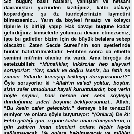
Siz bugün; basit hataları, yanlışları ve nefsani
davranışları yüzünden kızdığınız, kalbi alâkayı
kopardığınız şu öz kardeşlerinizin kıymetini
bilmezseniz… Yarın da böylesi fırsatçı ve kolaycı
tiplerle iş birliği yapıp Hak davayı bugüne kadar
getirdiğiniz kimselerle yolunuza devam etmezseniz,
işte bu gafletler bizim için de büyük belalara sebep
olacaktır. Zaten Secde Suresi’nin son ayetlerinde
bunlar hatırlatılmaktadır. Fetihten sonra da elbette
samimi mü’min olanlar da vardı. Ama birçoğu da
esteizübillah:
“Münafıklar, inkârcılar hep alayvari
soruyorlar: ‘Yav; sadık ve doğru iseniz, bu fetih ne
zaman. Yıllardır konuşup bekleyip duruyorsunuz!?”
Öyle soruyorlar ki
“Allah’ın va’adi yoktur, boştur,
sizin zafer umudunuz hayali kuruntulardır, boş verin
böyle şeyleri, hani nerede her sene söyleyip
durduğunuz zaferi boşuna bekliyorsunuz!..
Allah;
“
Bu kesin zafer gelecektir.”
demeye bile tenezzül
etmiyor ve onlara şöyle buyuruyor:
“(Onlara) De ki:
Fetih geldiği gün; o güne kadar iman etmeyenlerin, o
gün zahiren iman etmeleri onlara hiçbir fayda
sağlamayacak. Ve onlara bakılmayacak ve mühlet