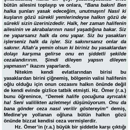
bütün ailesini toplayıp ve onlara,
“Bana bakın! Ben
halka şunları yasak edeceğim, unutmayın! Nasıl ki
kuşların gözü sürekli yemlerindeyse halkın gözü de
sürekli sizin üzerinizdedir. Halk, her zaman halifenin
ailesinin ve akrabalarının nasıl yaşadığına bakar. Siz
ne yaparsanız halk da onu yapar. Siz bu yasakları
işlerseniz halk da işler. Siz sakınırsanız onlar da
sakınır. Allah’a yemin olsun ki biriniz bu yasaklardan
dolayı karşıma gelirse onu en şiddetli şekilde
cezalandırırım. Şimdi dileyen yapsın dileyen
yapmasın”
ikazını yaparlardı.
Nitekim kendi evlatlarından birisi bu
yasaklardan birini çiğnemiş, bölgenin valisi halifenin
oğlu olduğu için onun cezasını halkın önünde değil
de kendi evinde gizlice tatbik etmişti. Hz. Ömer (r.a.)
bunu öğrenince,
“Demek halife çocuğuna ayrıcalık
ha! Seni valilikten azletmeyi düşünüyorum. Onu da
bana gönder ceza nasıl verilir göstereyim”
demiş,
Medine’ye yollanan oğluna bütün halkın gözü
önünde bizzat kendisi ceza vermişlerdir.
Hz. Ömer’in (r.a.) büyük bir şiddetle karşı çıktığı