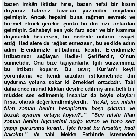
bazen imkân iktidar hırsı, bazen nefsi bir kısım
duyarsız tutarsız tavırları yüzünden meydana
gelmiştir. Ancak hepsini buna rağmen sevmek ve
hürmet etmek gerekir, çünkü bu din bize onlardan
gelmiştir. Sahabeyi sen yok farz eder ve bir kısmına
düşmanlık beslersen, bu nedenle onların rivayet
ettiği Hadislere de rağbet etmezsen, bu şekilde adım
adım Efendimizle irtibatımız kesilir. Efendimizle
irtibatımızı sağlayan Hadis-i Şeriflerdir, O’nun
sünnetidir. Onu bize taşıyanlarla ilgili suizannımız
bu irtibatı koparır. Bu tavır; Kur’an’ı keyfi
yorumlama ve kendi arzuları istikametinde din
uydurma yoluna sokar ki örnekleri ortadadır. Tabi
daha önce münafıklıkları deşifre edilmiş ama belli bir
müddet ses edilmemiş insanlar da böyle olayları
fırsat olarak değerlendirmişlerdir.
“Ya Ali, sen misin
filan zaman benim hesaplarımı boşa çıkaran ve
bozuk ayarımı ortaya koyan?..”, “Sen misin filan
zaman benim hıyanetimi açığa vuran ve bana sert
yapıp gururumu kıran!.. İşte fırsat bu fırsattır, hadi
bakalım.”
Ve tabi Mekke Fethinde istemeden