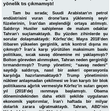
yönelik tıs çıkmamıştı!
Tam bu sırada; Suudi Arabistan’ın petrol
endüstrisini vuran drone’lara yüklenmiş seyir
füzelerinin, İran’dan ateşlendiği ortaya atılmıştı.
Saldırıyı Husiler sahiplense de malum odaklar
Tahran’ı suçlamaktaydı. Bu yüzden zihinlerde şu
sorular dolaşmaktaydı: Körfez’de; Mayıs 2018’den
itibaren yükselen gerginlik, artık kontrol dışına mı
çıkmıştı? İran’a karşı yürütülen maksimum baskı
politikası, sıcak savaş dönemine mi yaklaşmıştı?
Bolton görevden alınmışken, Tahran neden gerginliği
tırmandırmıştı? Trump yönetimi; “savaş nedeni”
saydığı saldırıya, nasıl bir askeri operasyonla
karşılığa hazırlanmaktaydı? Trump yönetiminin
nükleer anlaşmadan çekilmesi ve İran karşıtı bir blok
politikasına ağırlık vermesiyle Körfez’in suları geçen
yıl (2018’de) ısınmaya başlamıştı. Obama
dönemindekinden daha etkili şekilde uygulanan
ekonomik yaptırımlar, İran’ı haftada bir milyar
dolarlık zarara uğratmaktaydı. Tahran, ABD’nin