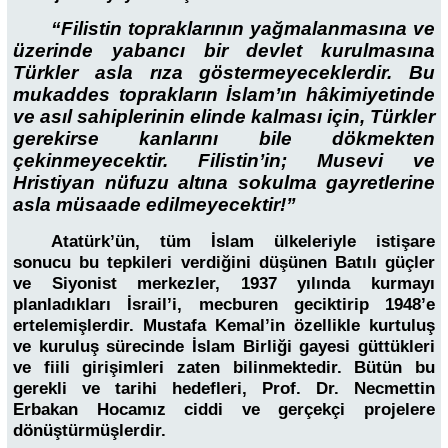
“Filistin topraklarının yağmalanmasına ve
üzerinde yabancı bir devlet kurulmasına
Türkler asla rıza göstermeyeceklerdir. Bu
mukaddes toprakların İslam’ın hâkimiyetinde
ve asıl sahiplerinin elinde kalması için, Türkler
gerekirse kanlarını bile dökmekten
çekinmeyecektir. Filistin’in; Musevi ve
Hristiyan nüfuzu altına sokulma gayretlerine
asla müsaade edilmeyecektir!”
Atatürk’ün, tüm İslam ülkeleriyle istişare
sonucu bu tepkileri verdiğini düşünen Batılı güçler
ve Siyonist merkezler, 1937 yılında kurmayı
planladıkları İsrail’i, mecburen geciktirip 1948’e
ertelemişlerdir. Mustafa Kemal’in özellikle kurtuluş
ve kuruluş sürecinde İslam Birliği gayesi güttükleri
ve fiili girişimleri zaten bilinmektedir. Bütün bu
gerekli ve tarihi hedefleri, Prof. Dr. Necmettin
Erbakan Hocamız ciddi ve gerçekçi projelere
dönüştürmüşlerdir.