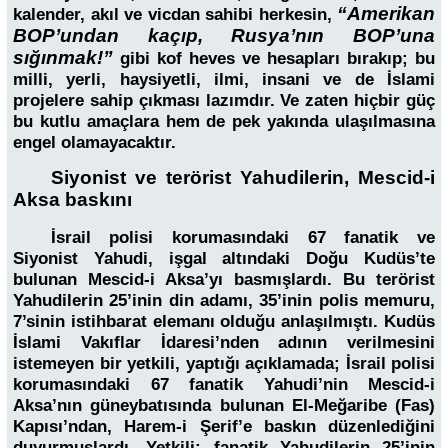
“Amerikan
kalender, akıl ve vicdan sahibi herkesin,
BOP’undan kaçıp, Rusya’nın BOP’una
sığınmak!”
gibi kof heves ve hesapları bırakıp; bu
milli, yerli, haysiyetli, ilmi, insani ve de İslami
projelere sahip çıkması lazımdır. Ve zaten hiçbir güç
bu kutlu amaçlara hem de pek yakında ulaşılmasına
engel olamayacaktır.
Siyonist ve terörist Yahudilerin, Mescid-i
Aksa baskını
İsrail polisi korumasındaki 67 fanatik ve
Siyonist Yahudi, işgal altındaki Doğu Kudüs’te
bulunan Mescid-i Aksa’yı basmışlardı. Bu terörist
Yahudilerin 25’inin din adamı, 35’inin polis memuru,
7’sinin istihbarat elemanı olduğu anlaşılmıştı. Kudüs
İslami Vakıflar İdaresi’nden adının verilmesini
istemeyen bir yetkili, yaptığı açıklamada; İsrail polisi
korumasındaki 67 fanatik Yahudi’nin Mescid-i
Aksa’nın güneybatısında bulunan El-Meğaribe (Fas)
Kapısı’ndan, Harem-i Şerif’e baskın düzenlediğini
duyurmuşlardı. Yetkili; fanatik Yahudilerin 25’inin