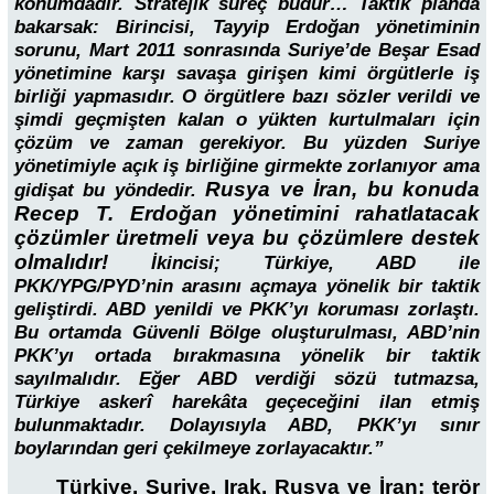
konumdadır. Stratejik süreç budur… Taktik planda
bakarsak: Birincisi, Tayyip Erdoğan yönetiminin
sorunu, Mart 2011 sonrasında Suriye’de Beşar Esad
yönetimine karşı savaşa girişen kimi örgütlerle iş
birliği yapmasıdır. O örgütlere bazı sözler verildi ve
şimdi geçmişten kalan o yükten kurtulmaları için
çözüm ve zaman gerekiyor. Bu yüzden Suriye
yönetimiyle açık iş birliğine girmekte zorlanıyor ama
Rusya ve İran, bu konuda
gidişat bu yöndedir.
Recep T. Erdoğan yönetimini rahatlatacak
çözümler üretmeli veya bu çözümlere destek
olmalıdır!
İkincisi; Türkiye, ABD ile
PKK/YPG/PYD’nin arasını açmaya yönelik bir taktik
geliştirdi. ABD yenildi ve PKK’yı koruması zorlaştı.
Bu ortamda Güvenli Bölge oluşturulması, ABD’nin
PKK’yı ortada bırakmasına yönelik bir taktik
sayılmalıdır. Eğer ABD verdiği sözü tutmazsa,
Türkiye askerî harekâta geçeceğini ilan etmiş
bulunmaktadır. Dolayısıyla ABD, PKK’yı sınır
boylarından geri çekilmeye zorlayacaktır.”
Türkiye, Suriye, Irak, Rusya ve İran; terör