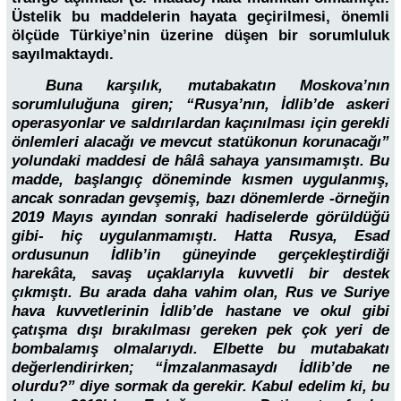
Üstelik bu maddelerin hayata geçirilmesi, önemli
ölçüde Türkiye’nin üzerine düşen bir sorumluluk
sayılmaktaydı.
Buna karşılık, mutabakatın Moskova’nın
sorumluluğuna giren; “Rusya’nın, İdlib’de askeri
operasyonlar ve saldırılardan kaçınılması için gerekli
önlemleri alacağı ve mevcut statükonun korunacağı”
yolundaki maddesi de hâlâ sahaya yansımamıştı. Bu
madde, başlangıç döneminde kısmen uygulanmış,
ancak sonradan gevşemiş, bazı dönemlerde -örneğin
2019 Mayıs ayından sonraki hadiselerde görüldüğü
gibi- hiç uygulanmamıştı. Hatta Rusya, Esad
ordusunun İdlib’in güneyinde gerçekleştirdiği
harekâta, savaş uçaklarıyla kuvvetli bir destek
çıkmıştı. Bu arada daha vahim olan, Rus ve Suriye
hava kuvvetlerinin İdlib’de hastane ve okul gibi
çatışma dışı bırakılması gereken pek çok yeri de
bombalamış olmalarıydı. Elbette bu mutabakatı
değerlendirirken; “İmzalanmasaydı İdlib’de ne
olurdu?” diye sormak da gerekir. Kabul edelim ki, bu