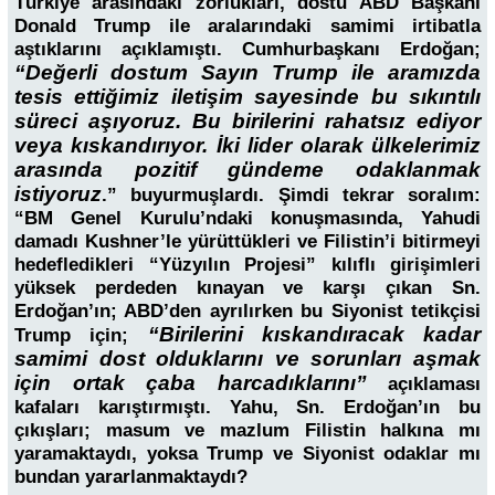
Türkiye arasındaki zorlukları, dostu ABD Başkanı
Donald Trump ile aralarındaki samimi irtibatla
aştıklarını açıklamıştı. Cumhurbaşkanı Erdoğan;
“Değerli dostum Sayın Trump ile aramızda
tesis ettiğimiz iletişim sayesinde bu sıkıntılı
süreci aşıyoruz. Bu birilerini rahatsız ediyor
veya kıskandırıyor. İki lider olarak ülkelerimiz
arasında pozitif gündeme odaklanmak
istiyoruz
.” buyurmuşlardı. Şimdi tekrar soralım:
“BM Genel Kurulu’ndaki konuşmasında, Yahudi
damadı Kushner’le yürüttükleri ve Filistin’i bitirmeyi
hedefledikleri “Yüzyılın Projesi” kılıflı girişimleri
yüksek perdeden kınayan ve karşı çıkan Sn.
Erdoğan’ın; ABD’den ayrılırken bu Siyonist tetikçisi
“Birilerini kıskandıracak kadar
Trump için;
samimi dost olduklarını ve sorunları aşmak
için ortak çaba harcadıklarını”
açıklaması
kafaları karıştırmıştı. Yahu, Sn. Erdoğan’ın bu
çıkışları; masum ve mazlum Filistin halkına mı
yaramaktaydı, yoksa Trump ve Siyonist odaklar mı
bundan yararlanmaktaydı?