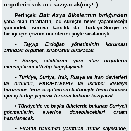
örgütlerin kökünü kazıyacak(mış!..)
Batı Asya ülkelerinin birliğinden
Perinçek;
yana olan tarafların, bu süreçte neler yapabileceği
yönündeki soruya karşılık da, Türkiye-Suriye iş
birliği için çözüm önerilerini şöyle sıralamıştı:
• Tayyip Erdoğan yönetiminin koruması
altındaki örgütler, silahlarını bırakacak.
• Suriye, silahlarını yere atan örgütlerin
mensuplarını affedip bağışlayacak.
• Türkiye, Suriye, Irak, Rusya ve İran devletleri
ve orduları, PKK/PYD/YPG ve İslamcı kisveye
bürünmüş terör örgütlerinin bütünüyle temizlenmesi
için iş birliği yaparak terörün kökünü kazıyacak.
• Türkiye’de ve başka ülkelerde bulunan Suriyeli
göçmenlerin, evlerine dönebilecekleri ortam
hazırlanacak.
• Fırat’ın batısında yaratılan ittifak sayesinde,