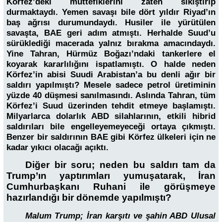
Körfez’deki müttefiklerini zaten sıkıştırıp
durmaktaydı. Yemen savaşı bile dört yıldır Riyad’ın
baş ağrısı durumundaydı. Husiler ile yürütülen
savaşta, BAE geri adım atmıştı. Herhalde Suud’u
sürüklediği macerada yalnız bırakma amacındaydı.
Yine Tahran, Hürmüz Boğazı’ndaki tankerlere el
koyarak kararlılığını ispatlamıştı. O halde neden
Körfez’in abisi Suudi Arabistan’a bu denli ağır bir
saldırı yapılmıştı? Mesele sadece petrol üretiminin
yüzde 40 düşmesi sanılmasındı. Aslında Tahran, tüm
Körfez’i Suud üzerinden tehdit etmeye başlamıştı.
Milyarlarca dolarlık ABD silahlarının, etkili hibrid
saldırıları bile engelleyemeyeceği ortaya çıkmıştı.
Benzer bir saldırının BAE gibi Körfez ülkeleri için ne
kadar yıkıcı olacağı açıktı
.
Diğer bir soru; neden bu saldırı tam da
Trump’ın yaptırımları yumuşatarak, İran
Cumhurbaşkanı Ruhani ile görüşmeye
hazırlandığı bir dönemde yapılmıştı?
Malum Trump; İran karşıtı ve şahin ABD Ulusal