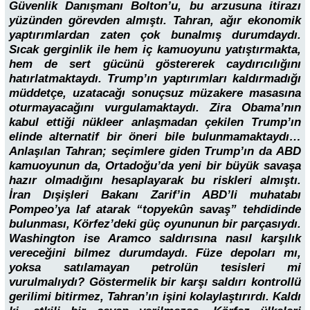
Güvenlik Danışmanı Bolton’u, bu arzusuna itirazı
yüzünden görevden almıştı. Tahran, ağır ekonomik
yaptırımlardan zaten çok bunalmış durumdaydı.
Sıcak gerginlik ile hem iç kamuoyunu yatıştırmakta,
hem de sert gücünü göstererek caydırıcılığını
hatırlatmaktaydı. Trump’ın yaptırımları kaldırmadığı
müddetçe, uzatacağı sonuçsuz müzakere masasına
oturmayacağını vurgulamaktaydı. Zira Obama’nın
kabul ettiği nükleer anlaşmadan çekilen Trump’ın
elinde alternatif bir öneri bile bulunmamaktaydı…
Anlaşılan Tahran; seçimlere giden Trump’ın da ABD
kamuoyunun da, Ortadoğu’da yeni bir büyük savaşa
hazır olmadığını hesaplayarak bu riskleri almıştı.
İran Dışişleri Bakanı Zarif’in ABD’li muhatabı
Pompeo’ya laf atarak “topyekûn savaş” tehdidinde
bulunması, Körfez’deki güç oyununun bir parçasıydı.
Washington ise Aramco saldırısına nasıl karşılık
vereceğini bilmez durumdaydı. Füze depoları mı,
yoksa satılamayan petrolün tesisleri mi
vurulmalıydı? Göstermelik bir karşı saldırı kontrollü
gerilimi bitirmez, Tahran’ın işini kolaylaştırırdı. Kaldı