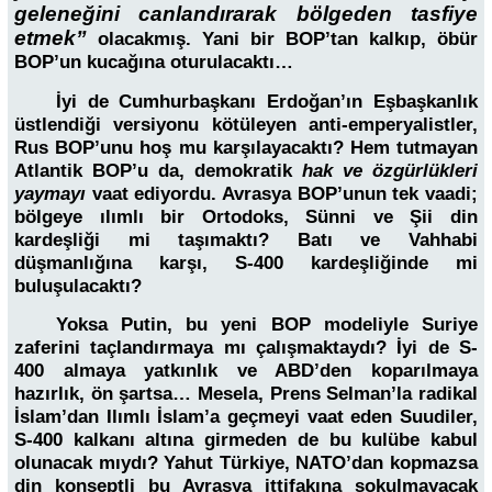
geleneğini canlandırarak bölgeden tasfiye
etmek”
olacakmış. Yani bir BOP’tan kalkıp, öbür
BOP’un kucağına oturulacaktı…
İyi de Cumhurbaşkanı Erdoğan’ın Eşbaşkanlık
üstlendiği versiyonu kötüleyen anti-emperyalistler,
Rus BOP’unu hoş mu karşılayacaktı? Hem tutmayan
Atlantik BOP’u da, demokratik
hak ve özgürlükleri
yaymayı
vaat ediyordu. Avrasya BOP’unun tek vaadi;
bölgeye ılımlı bir Ortodoks, Sünni ve Şii din
kardeşliği mi taşımaktı? Batı ve Vahhabi
düşmanlığına karşı, S-400 kardeşliğinde mi
buluşulacaktı?
Yoksa Putin, bu yeni BOP modeliyle Suriye
zaferini taçlandırmaya mı çalışmaktaydı? İyi de S-
400 almaya yatkınlık ve ABD’den koparılmaya
hazırlık, ön şartsa… Mesela, Prens Selman’la radikal
İslam’dan Ilımlı İslam’a geçmeyi vaat eden Suudiler,
S-400 kalkanı altına girmeden de bu kulübe kabul
olunacak mıydı? Yahut Türkiye, NATO’dan kopmazsa
din konseptli bu Avrasya ittifakına sokulmayacak