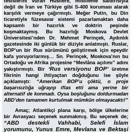
tesislerini vuran Husilere, misilleme saldırısıyla
değil de İran ve Türkiye gibi S-400 koruması alarak
karşılık vermeye çağırmıştı. Meğer Putin, bu Din
ticaretiyle füzesavar sistemi pazarlamaktan daha
kapsamlı bir hazırlık ve doktrin peşinde
koşmaktaymış. Bu hazırlığı Moskova Devlet
Üniversitesi’nden Dr. Mehmet Perinçek, Aydınlık
gazetesinde iki günlük bir diziyle anlatmıştı. Ruslar,
BOP’un bir Rus sürümünü geliştirmek için epeydir
kafa yoruyorlarmış… Sn. Perinçek, Moskova’nın bu
Ortadoğu ve Afrika projesine “Mevlâna açılımı” adını
‘Rus versiyonu BOP’
yakıştırmıştı. Bir
üretme
fikrinin hangi ihtiyaçtan doğduğunu ise şöyle
açıklamıştı:
“Amerikan BOP’u çöktü, o proje
başarısızlığa uğrayıp iflas etti ama yerine bir
alternatif de konmadı. Oysa boşluğunu doldurmadan
ABD’den tamamen kurtulmak mümkün olmayacaktı!”
Amaç; Atlantikçi plana karşı, bölge ülkelerine
bir Avrasyacı seçenek sunmakmış. Bu seçenek de;
“ABD destekli Vahhabi, Selefi İslam
yorumunu, Yunus Emre, Mevlana ve Bektaşi