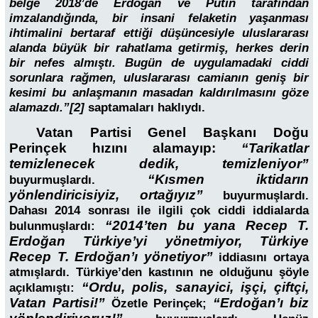
belge 2018’de Erdoğan ve Putin tarafından
imzalandığında, bir insani felaketin yaşanması
ihtimalini bertaraf ettiği düşüncesiyle uluslararası
alanda büyük bir rahatlama getirmiş, herkes derin
bir nefes almıştı. Bugün de uygulamadaki ciddi
sorunlara rağmen, uluslararası camianın geniş bir
kesimi bu anlaşmanın masadan kaldırılmasını göze
alamazdı.”[2]
saptamaları haklıydı.
Vatan Partisi Genel Başkanı Doğu
Perinçek hızını alamayıp:
“Tarikatlar
temizlenecek dedik, temizleniyor”
“Kısmen iktidarın
buyurmuşlardı.
yönlendiricisiyiz, ortağıyız”
buyurmuşlardı.
Dahası 2014 sonrası ile ilgili çok ciddi iddialarda
“2014’ten bu yana Recep T.
bulunmuşlardı:
Erdoğan Türkiye’yi yönetmiyor, Türkiye
Recep T. Erdoğan’ı yönetiyor”
iddiasını ortaya
atmışlardı. Türkiye’den kastının ne olduğunu şöyle
“Ordu, polis, sanayici, işçi, çiftçi,
açıklamıştı:
Vatan Partisi!”
“Erdoğan’ı biz
Özetle Perinçek;