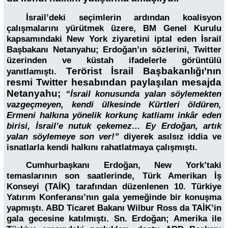
İsrail’deki seçimlerin ardından koalisyon
çalışmalarını yürütmek üzere, BM Genel Kurulu
kapsamındaki New York ziyaretini iptal eden İsrail
Başbakanı Netanyahu; Erdoğan’ın sözlerini, Twitter
üzerinden ve küstah ifadelerle görüntülü
Terörist İsrail Başbakanlığı’nın
yanıtlamıştı.
resmi Twitter hesabından paylaşılan mesajda
Netanyahu;
“İsrail konusunda yalan söylemekten
vazgeçmeyen, kendi ülkesinde Kürtleri öldüren,
Ermeni halkına yönelik korkunç katliamı inkâr eden
birisi, İsrail’e nutuk çekemez… Ey Erdoğan, artık
yalan söylemeye son ver!”
diyerek asılsız iddia ve
isnatlarla kendi halkını rahatlatmaya çalışmıştı.
Cumhurbaşkanı Erdoğan, New York’taki
temaslarının son saatlerinde, Türk Amerikan İş
Konseyi (TAİK) tarafından düzenlenen 10. Türkiye
Yatırım Konferansı’nın gala yemeğinde bir konuşma
yapmıştı. ABD Ticaret Bakanı Wilbur Ross da TAİK’in
gala gecesine katılmıştı. Sn. Erdoğan; Amerika ile