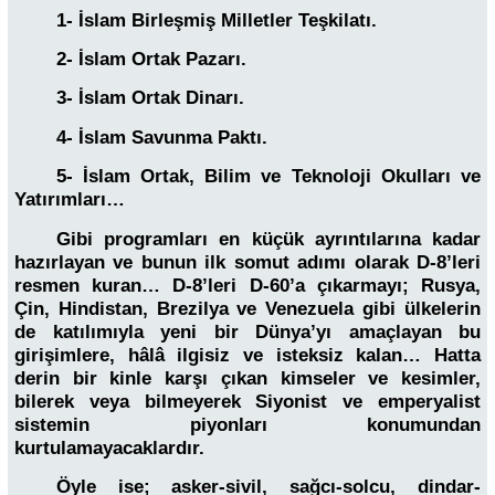
1- İslam Birleşmiş Milletler Teşkilatı.
2- İslam Ortak Pazarı.
3- İslam Ortak Dinarı.
4- İslam Savunma Paktı.
5- İslam Ortak, Bilim ve Teknoloji Okulları ve
Yatırımları…
Gibi programları en küçük ayrıntılarına kadar
hazırlayan ve bunun ilk somut adımı olarak D-8’leri
resmen kuran… D-8’leri D-60’a çıkarmayı; Rusya,
Çin, Hindistan, Brezilya ve Venezuela gibi ülkelerin
de katılımıyla yeni bir Dünya’yı amaçlayan bu
girişimlere, hâlâ ilgisiz ve isteksiz kalan… Hatta
derin bir kinle karşı çıkan kimseler ve kesimler,
bilerek veya bilmeyerek Siyonist ve emperyalist
sistemin piyonları konumundan
kurtulamayacaklardır.
Öyle ise; asker-sivil, sağcı-solcu, dindar-