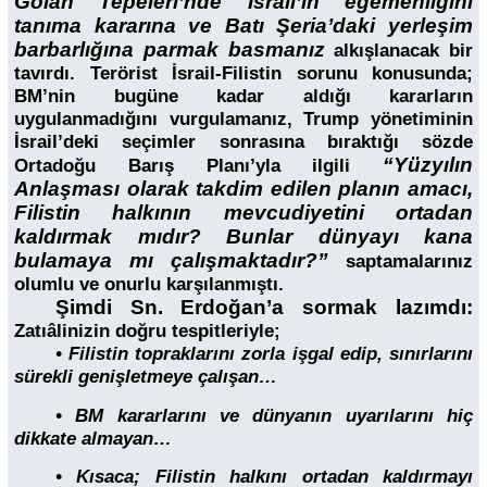
Golan Tepeleri’nde İsrail’in egemenliğini
tanıma kararına ve Batı Şeria’daki yerleşim
barbarlığına parmak
basmanız
alkışlanacak bir
tavırdı. Terörist İsrail-Filistin sorunu konusunda;
BM’nin bugüne kadar aldığı kararların
uygulanmadığını vurgulamanız, Trump yönetiminin
İsrail’deki seçimler sonrasına bıraktığı sözde
“Yüzyılın
Ortadoğu Barış Planı’yla ilgili
Anlaşması olarak takdim edilen planın amacı,
Filistin halkının mevcudiyetini ortadan
kaldırmak mıdır? Bunlar dünyayı kana
bulamaya mı çalışmaktadır?”
saptamalarınız
olumlu ve onurlu karşılanmıştı.
Şimdi Sn. Erdoğan’a sormak lazımdı:
Zatıâlinizin doğru tespitleriyle;
• Filistin topraklarını zorla işgal edip, sınırlarını
sürekli genişletmeye çalışan…
• BM kararlarını ve dünyanın uyarılarını hiç
dikkate almayan…
• Kısaca; Filistin halkını ortadan kaldırmayı