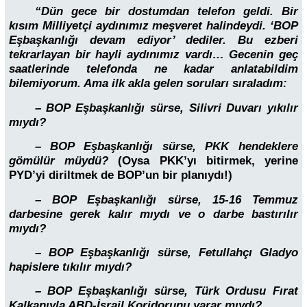
“Dün gece bir dostumdan telefon geldi. Bir
kısım Milliyetçi aydınımız meşveret halindeydi. ‘BOP
Eşbaşkanlığı devam ediyor’ dediler. Bu ezberi
tekrarlayan bir hayli aydınımız vardı… Gecenin geç
saatlerinde telefonda ne kadar anlatabildim
bilemiyorum. Ama ilk akla gelen soruları sıraladım:
– BOP Eşbaşkanlığı sürse, Silivri Duvarı yıkılır
mıydı?
– BOP Eşbaşkanlığı sürse, PKK hendeklere
gömülür müydü?
(Oysa PKK’yı bitirmek, yerine
PYD’yi diriltmek de BOP’un bir planıydı!)
– BOP Eşbaşkanlığı sürse, 15-16 Temmuz
darbesine gerek kalır mıydı ve o darbe bastırılır
mıydı?
– BOP Eşbaşkanlığı sürse, Fetullahçı Gladyo
hapislere tıkılır mıydı?
– BOP Eşbaşkanlığı sürse, Türk Ordusu Fırat
Kalkanıyla ABD-İsrail Koridorunu yarar mıydı?