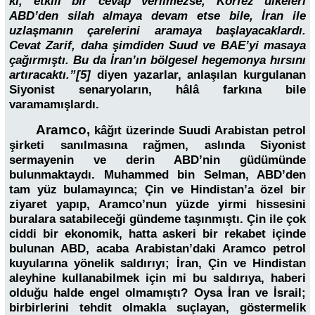
ki, etkili bir cevap verilmezse, Körfez ülkeleri
ABD’den silah almaya devam etse bile, İran ile
uzlaşmanın çarelerini aramaya başlayacaklardı.
Cevat Zarif, daha şimdiden Suud ve BAE’yi masaya
çağırmıştı. Bu da İran’ın bölgesel hegemonya hırsını
artıracaktı.”[5]
diyen yazarlar, anlaşılan kurgulanan
Siyonist senaryoların, hâlâ farkına bile
varamamışlardı.
Aramco,
kâğıt üzerinde Suudi Arabistan petrol
şirketi sanılmasına rağmen, aslında Siyonist
sermayenin ve derin ABD’nin güdümünde
bulunmaktaydı. Muhammed bin Selman, ABD’den
tam yüz bulamayınca; Çin ve Hindistan’a özel bir
ziyaret yapıp, Aramco’nun yüzde yirmi hissesini
buralara satabileceği gündeme taşınmıştı. Çin ile çok
ciddi bir ekonomik, hatta askeri bir rekabet içinde
bulunan ABD, acaba Arabistan’daki Aramco petrol
kuyularına yönelik saldırıyı; İran, Çin ve Hindistan
aleyhine kullanabilmek için mi bu saldırıya, haberi
olduğu halde engel olmamıştı? Oysa İran ve İsrail;
birbirlerini tehdit olmakla suçlayan, göstermelik