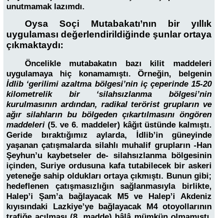
unutmamak lazımdı.
Oysa Soçi Mutabakatı’nın bir yıllık
uygulaması değerlendirildiğinde şunlar ortaya
çıkmaktaydı:
Öncelikle mutabakatın bazı kilit maddeleri
uygulamaya hiç konamamıştı. Örneğin, belgenin
İdlib ‘gerilimi azaltma bölgesi’nin iç çeperinde 15-20
kilometrelik bir ‘silahsızlanma bölgesi’nin
kurulmasının ardından, radikal terörist grupların ve
ağır silahların bu bölgeden çıkartılmasını öngören
maddeleri
(5. ve 6. maddeler) kâğıt üstünde kalmıştı.
Geride bıraktığımız aylarda, İdlib’in güneyinde
yaşanan çatışmalarda silahlı muhalif grupların -Han
Şeyhun’u kaybetseler de- silahsızlanma bölgesinin
içinden, Suriye ordusuna kafa tutabilecek bir askeri
yeteneğe sahip oldukları ortaya çıkmıştı. Bunun gibi;
hedeflenen çatışmasızlığın sağlanmasıyla birlikte,
Halep’i Şam’a bağlayacak M5 ve Halep’i Akdeniz
kıyısındaki Lazkiye’ye bağlayacak M4 otoyollarının
trafiğe açılması (8. madde) hâlâ mümkün olmamıştı.