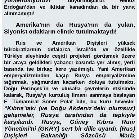
yönlendiriyoruz!”
buyurmuşlardı. Henüz
Erdoğan’dan ve iktidar kanadından da bir yanıt
alınmamıştı!
Amerika’nın da Rusya’nın da yuları,
Siyonist odakların elinde tutulmaktaydı!
Rus ve Amerikan Dışişleri yüksek
bürokratlarının defalarca İsrail’de ve özellikle
Türkiye aleyhinde çeşitli projeleri görüşmek üzere
bir araya geldikleri yabancı basında yer almış, yerli
basında ise birkaç kere yazılmıştı. Yani Amerikan
emperyalizminden kaçıp Rusya emperyalizmine
sığınmak, yağmurdan kaçarken doluya tutulmaktı.
Doğu Perinçek’in ve ulusalcı çevrelerin etkisinde
kalarak, Rusya’yı kurtuluş limanı sanmaya başlayan
E. Tümamiral Soner Polat bile, bu kuru hevesle;
“Kıbrıs’taki (ve Doğu Akdeniz’deki olumsuz)
gelişmeler, Rusya tarafından da tepkiyle
karşılandı. Rusya, Güney Kıbrıs Rum
Yönetimi’ni (GKRY) sert bir dille uyardı. (Rus)
Dışişleri Bakanlığı Sözcüsü Maria