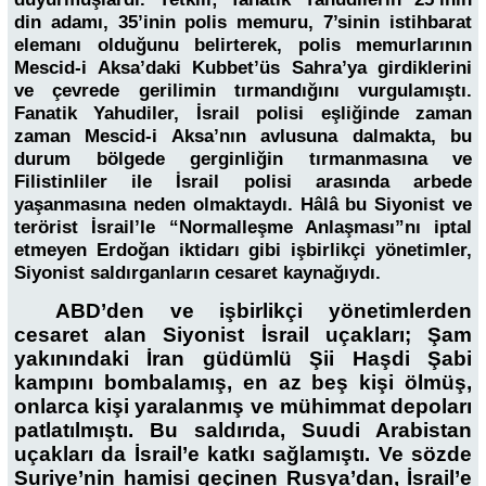
din adamı, 35’inin polis memuru, 7’sinin istihbarat
elemanı olduğunu belirterek, polis memurlarının
Mescid-i Aksa’daki Kubbet’üs Sahra’ya girdiklerini
ve çevrede gerilimin tırmandığını vurgulamıştı.
Fanatik Yahudiler, İsrail polisi eşliğinde zaman
zaman Mescid-i Aksa’nın avlusuna dalmakta, bu
durum bölgede gerginliğin tırmanmasına ve
Filistinliler ile İsrail polisi arasında arbede
yaşanmasına neden olmaktaydı. Hâlâ bu Siyonist ve
terörist İsrail’le “Normalleşme Anlaşması”nı iptal
etmeyen Erdoğan iktidarı gibi işbirlikçi yönetimler,
Siyonist saldırganların cesaret kaynağıydı.
ABD’den ve işbirlikçi yönetimlerden
cesaret alan Siyonist İsrail uçakları; Şam
yakınındaki İran güdümlü Şii Haşdi Şabi
kampını bombalamış, en az beş kişi ölmüş,
onlarca kişi yaralanmış ve mühimmat depoları
patlatılmıştı. Bu saldırıda, Suudi Arabistan
uçakları da İsrail’e katkı sağlamıştı. Ve sözde
Suriye’nin hamisi geçinen Rusya’dan, İsrail’e