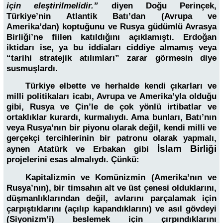
için eleştirilmelidir.”
diyen Doğu Perinçek,
Türkiye’nin Atlantik Batı’dan (Avrupa ve
Amerika’dan) koptuğunu ve Rusya güdümlü Avrasya
Birliği’ne fiilen katıldığını açıklamıştı. Erdoğan
iktidarı ise, ya bu iddiaları ciddiye almamış veya
“tarihi stratejik atılımları” zarar görmesin diye
susmuşlardı.
Türkiye elbette ve herhalde kendi çıkarları ve
milli politikaları icabı, Avrupa ve Amerika’yla olduğu
gibi, Rusya ve Çin’le de çok yönlü irtibatlar ve
ortaklıklar kurardı, kurmalıydı. Ama bunları, Batı’nın
veya Rusya’nın bir piyonu olarak değil, kendi milli ve
gerçekçi tercihlerinin bir patronu olarak yapmalı,
İslam Birliği
aynen Atatürk ve Erbakan gibi
projelerini esas almalıydı. Çünkü:
Kapitalizmin ve Komünizmin (Amerika’nın ve
Rusya’nın), bir timsahın alt ve üst çenesi olduklarını,
düşmanlıklarından değil, avlarını parçalamak için
çarpıştıklarını (açılıp kapandıklarını) ve asıl gövdeyi
(Siyonizm’i) beslemek için çırpındıklarını