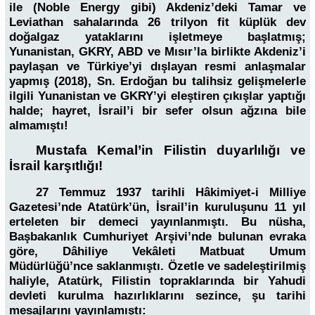
ile (Noble Energy gibi) Akdeniz’deki Tamar ve
Leviathan sahalarında 26 trilyon fit küplük dev
doğalgaz yataklarını işletmeye başlatmış;
Yunanistan, GKRY, ABD ve Mısır’la birlikte Akdeniz’i
paylaşan ve Türkiye’yi dışlayan resmi anlaşmalar
yapmış (2018), Sn. Erdoğan bu talihsiz gelişmelerle
ilgili Yunanistan ve GKRY’yi eleştiren çıkışlar yaptığı
halde; hayret, İsrail’i bir sefer olsun ağzına bile
almamıştı!
Mustafa Kemal’in Filistin duyarlılığı ve
İsrail karşıtlığı!
27 Temmuz 1937 tarihli Hâkimiyet-i Milliye
Gazetesi’nde Atatürk’ün, İsrail’in kuruluşunu 11 yıl
erteleten bir demeci yayınlanmıştı. Bu nüsha,
Başbakanlık Cumhuriyet Arşivi’nde bulunan evraka
göre, Dâhiliye Vekâleti Matbuat Umum
Müdürlüğü’nce saklanmıştı. Özetle ve sadeleştirilmiş
haliyle, Atatürk, Filistin topraklarında bir Yahudi
devleti kurulma hazırlıklarını sezince, şu tarihi
mesajlarını yayınlamıştı: