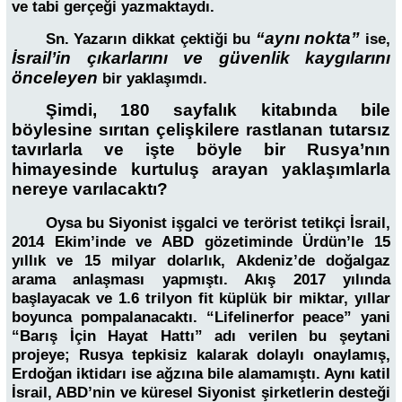
ve tabi gerçeği yazmaktaydı.
“aynı nokta”
Sn. Yazarın dikkat çektiği bu
ise,
İsrail’in çıkarlarını ve güvenlik kaygılarını
önceleyen
bir yaklaşımdı.
Şimdi, 180 sayfalık kitabında bile
böylesine sırıtan çelişkilere rastlanan tutarsız
tavırlarla ve işte böyle bir Rusya’nın
himayesinde kurtuluş arayan yaklaşımlarla
nereye varılacaktı?
Oysa bu Siyonist işgalci ve terörist tetikçi İsrail,
2014 Ekim’inde ve ABD gözetiminde Ürdün’le 15
yıllık ve 15 milyar dolarlık, Akdeniz’de doğalgaz
arama anlaşması yapmıştı. Akış 2017 yılında
başlayacak ve 1.6 trilyon fit küplük bir miktar, yıllar
boyunca pompalanacaktı. “Lifelinerfor peace” yani
“Barış İçin Hayat Hattı” adı verilen bu şeytani
projeye; Rusya tepkisiz kalarak dolaylı onaylamış,
Erdoğan iktidarı ise ağzına bile alamamıştı. Aynı katil
İsrail, ABD’nin ve küresel Siyonist şirketlerin desteği