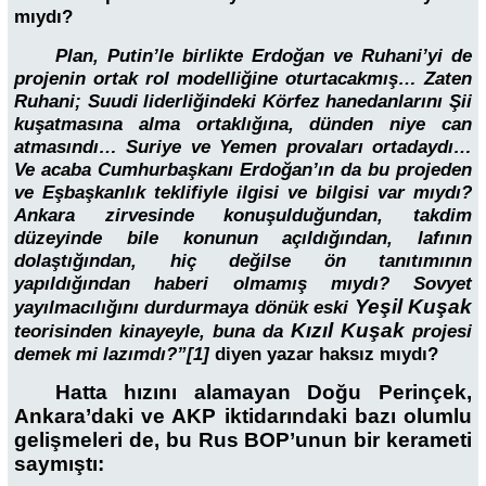
mıydı?
Plan, Putin’le birlikte Erdoğan ve Ruhani’yi de
projenin ortak rol modelliğine oturtacakmış… Zaten
Ruhani; Suudi liderliğindeki Körfez hanedanlarını Şii
kuşatmasına alma ortaklığına, dünden niye can
atmasındı… Suriye ve Yemen provaları ortadaydı…
Ve acaba Cumhurbaşkanı Erdoğan’ın da bu projeden
ve Eşbaşkanlık teklifiyle ilgisi ve bilgisi var mıydı?
Ankara zirvesinde konuşulduğundan, takdim
düzeyinde bile konunun açıldığından, lafının
dolaştığından, hiç değilse ön tanıtımının
yapıldığından haberi olmamış mıydı? Sovyet
Yeşil Kuşak
yayılmacılığını durdurmaya dönük eski
Kızıl Kuşak
teorisinden kinayeyle, buna da
projesi
demek mi lazımdı?”[1]
diyen yazar haksız mıydı?
Hatta hızını alamayan Doğu Perinçek,
Ankara’daki ve AKP iktidarındaki bazı olumlu
gelişmeleri de, bu Rus BOP’unun bir kerameti
saymıştı: