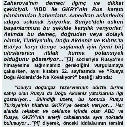
Zaharova’nın demeci ilginç ve dikkat
çekiciydi. ‘ABD ile GKRY’nin Rus karşıtı
planlarından haberdarız. Amerikan askerlerini
adaya sokmak istiyorlar. Suriye’deki askeri
başarılarımıza bu şekilde karşılık veriyorlar.’
Aslında bu demeç, doğrudan veya dolaylı
olarak, Türkiye’nin, Doğu Akdeniz ve Kıbrıs’ta
Batı’ya karşı denge sağlamak için (yeni bir)
uluslararası ittifak kurma potansiyeli
olduğunu gösteriyor…”[3]
sözleriyle Rusya’nın
himayesine sığınmamız gerektiğini vurgulamaya
çalışırken, aynı kitabın 52. sayfasında ve “Rusya
Doğu Akdeniz’de Ne Kovalıyor?” başlığı altında:
“Dünya doğalgaz rezervlerinin dörtte birine
sahip olan Rusya da Doğu Akdeniz yataklarına ilgi
gösteriyor… Bilindiği üzere, bu konuda Rusya
Türkiye’nin hilafına GKRY’ye destek veriyor… Her
alanda rekabet ve çekişme içinde olan ABD ve
Rusya, GKRY’nin enerji çabalarında aynı noktada
buluşuyor…”[4]
diyerek, önceki iddialarının tersini