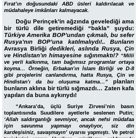
Fırat’ın doğusundaki ABD üsleri kaldırılacak ve
müdahaleye imkânları kalmayacak.
Doğu Perinçek’in ağzında gevelediği ama
bir türlü dile getiremediği “bakla” şuydu:
Türkiye Amerika BOP’undan çıkmalı, bu sefer
Rusya’nın BOP’una katılmalıydı!.. Bunların
Avrasya Birliği
dedikleri, aslında Rusya, Çin
ve Hindistan’ın himayesine sığınmaktı!?
“Milli
ve yerli kalkınma, tam bağımsız programlar ortaya
koyma… Örneğin, Erbakan’ın İslam Birliği ve D-8
gibi projelerini canlandırma, hatta Rusya, Çin ve
planları
Hindistan’ı da bu oluşuma katma…”
bunların aklına bir türlü sığmazdı… Zaten kafa
yapıları da buna aykırıydı!
“Ankara’da, üçlü Suriye Zirvesi’nin basın
toplantısında Suudilere ayetlerle seslenen Putin;
‘Allah saldırganlığı sevmiyor, ancak nefsi müdafaa
için savunma yapmayı onaylıyor, siz din
kardeşisiniz, savaşmayın’
uyarısı yapmıştı. Ve petrol