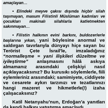
amaçlayan…
• Elindeki meyve çakısı dışında hiçbir silah
taşımayan, masum Filistinli Müslüman kadınları ve
çocukları makinalı silahlarla katletmekten
sakınmayan…
• Filistin halkının evini barkını, buldozerlerle
yani böylesine anormal ve
başlarına yıkan,
saldırgan tavırlarıyla dünyayı hiçe sayan bu
Terörist Çete İsrail’le, imzaladığınız
“normalleşme = yani ilişkileri düzeltme ve
iyileştirme”
anlaşmasını hâlâ askıya
almamanız arasındaki çelişkiyi nasıl
açıklayacaksınız? Bu kurusıkı söylemlerle, fiili
eylemleriniz arasındaki; samimiyete, ciddiyete
ve cesarete aykırı tarzınızı ve tezatlarınızı
hangi mazeret ve hikmetlerle(!) izaha
çalışacaksınız?
Katil Netanyahu’nun, Erdoğan’a yanıtları
da kendi halkını yatıştırma amaçlıydı.