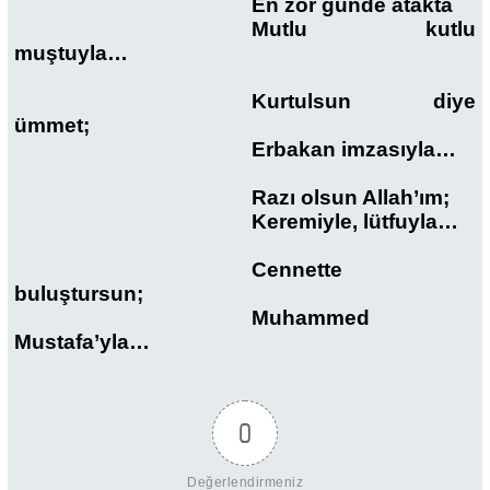
En zor günde atakta
Mutlu kutlu
muştuyla…
Kurtulsun diye
ümmet;
Erbakan imzasıyla…
Razı olsun Allah’ım;
Keremiyle, lütfuyla…
Cennette
buluştursun;
Muhammed
Mustafa’yla…
0
Değerlendirmeniz