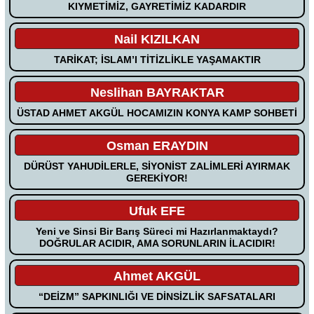
KIYMETİMİZ, GAYRETİMİZ KADARDIR
Nail KIZILKAN
TARİKAT; İSLAM’I TİTİZLİKLE YAŞAMAKTIR
Neslihan BAYRAKTAR
ÜSTAD AHMET AKGÜL HOCAMIZIN KONYA KAMP SOHBETİ
Osman ERAYDIN
DÜRÜST YAHUDİLERLE, SİYONİST ZALİMLERİ AYIRMAK
GEREKİYOR!
Ufuk EFE
Yeni ve Sinsi Bir Barış Süreci mi Hazırlanmaktaydı?
DOĞRULAR ACIDIR, AMA SORUNLARIN İLACIDIR!
Ahmet AKGÜL
“DEİZM” SAPKINLIĞI VE DİNSİZLİK SAFSATALARI