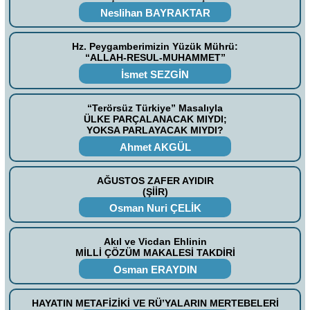
Neslihan BAYRAKTAR
Hz. Peygamberimizin Yüzük Mührü:
“ALLAH-RESUL-MUHAMMET”
İsmet SEZGİN
“Terörsüz Türkiye” Masalıyla
ÜLKE PARÇALANACAK MIYDI;
YOKSA PARLAYACAK MIYDI?
Ahmet AKGÜL
AĞUSTOS ZAFER AYIDIR
(ŞİİR)
Osman Nuri ÇELİK
Akıl ve Vicdan Ehlinin
MİLLİ ÇÖZÜM MAKALESİ TAKDİRİ
Osman ERAYDIN
HAYATIN METAFİZİKİ VE RÜ’YALARIN MERTEBELERİ