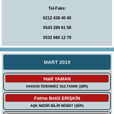
Tel-Faks:
0212 438 40 40
0543 289 81 58
0532 660 12 79
MART 2019
Halil YAMAN
HAKKIN ÖDENMEZ SULTANIM (ŞİİR)
Fatma Betül ERİŞKİN
AŞK NEDİR BİLİR MİSİN? (ŞİİR)