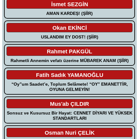
İsmet SEZGİN
AMAN KARDEŞ! (ŞİİR)
Okan EKİNCİ
USLANDIM EY DOST! (ŞİİR)
Rahmet PAKGÜL
Rahmetli Annemin vefatı üzerine MÜBAREK ANAM (ŞİİR)
Fatih Sadık YAMANOĞLU
“Oy”um Saadet’e, Toplum Selâmete! “OY” EMANETTİR,
OYUNA GELMEYİN!
Mus'ab ÇILDIR
Sonsuz ve Kusursuz Bir Hayat: CENNET DİYARI VE YÜKSEK
STANDARTLARI
Osman Nuri ÇELİK