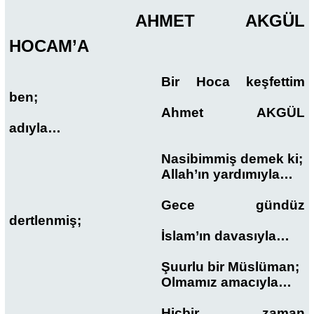
AHMET AKGÜL
HOCAM’A
Bir Hoca keşfettim
ben;
Ahmet AKGÜL
adıyla…
Nasibimmiş demek ki;
Allah’ın yardımıyla…
Gece gündüz
dertlenmiş;
İslam’ın davasıyla…
Şuurlu bir Müslüman;
Olmamız amacıyla…
Hiçbir zaman