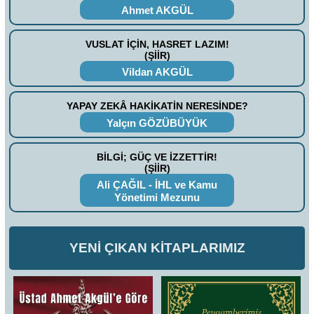
Ahmet AKGÜL
VUSLAT İÇİN, HASRET LAZIM!
(ŞİİR)
Vildan AKGÜL
YAPAY ZEKÂ HAKİKATİN NERESİNDE?
Yalçın GÖZÜBÜYÜK
BİLGİ; GÜÇ VE İZZETTİR!
(ŞİİR)
Ali ÇAĞIL - İHL ve Kamu
Yönetimi Mezunu
YENİ ÇIKAN KİTAPLARIMIZ